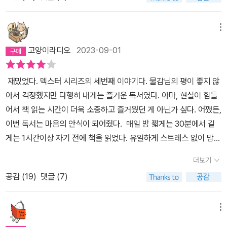
하게 부족하지 않았나 싶다.주인공이 계속 소극적이고 움츠리게 되어
서전개가 상당히 더뎌지고 흥미마저 잃게 만들었다.읽는 내내 사건의
궁금증보다도캐릭터를 언제 다시 되찾는지가 더 중요했다.영화 트랜
메뉴
스포머2를 보면 옵티머스 프라임이초반에 죽고서 다시 부활하기까지
고양이라디오
2023-09-01
얼마나 지루했던가.그래도 그 영화는 작품성이라도 있었지,이 책은
시선이 분산되고 산만하며,각각의 개연성도 떨어진다.소재로 인한 슬
재밌었다. 덱스터 시리즈의 세번째 이야기다. 물감님의 평이 좋지 않
럼프였던 것일까,아니면 도약을 위해 캐릭터에게 자극을 준 것일까.
아서 걱정했지만 다행히 내게는 즐거운 독서였다. 아마, 현실이 힘들
제프 린제이의 특장점은 독자가 직접 덱스터의눈과 귀가 되어, 보고
어서 책 읽는 시간이 더욱 소중하고 즐거웠던 게 아닌가 싶다. 어쨌든,
듣게 해주는 리얼함이었다.그 장점마저 제대로 살리지 못하고 끝내침
이번 독서는 마음의 안식이 되어줬다. 매일 밤 짧게는 30분에서 길
몰한 타이타닉이 되버렸다. 쯧쯧.여튼 마이애미는 오늘도 평화롭다.
게는 1시간이상 자기 전에 책을 읽었다. 유일하게 스트레스 없이 맘
편히 즐길 수 있는 시간이었다. <어둠 속의 덱스터>는 즐기기에 부족
더보기
함이 없었다. 물감님은 액션이 적고 덱스터의 '어둠의 승객'이 사라지
공감 (
19
)
댓글 (7)
고 평범해져서 재미가 없었다고 했는데 나는 반대였다. 갑자기 '어둠
의 승객'이 사라져버려서 어리둥절한 덱스터를 보는 것도 재밌었다.
사건을 추리해가는 과정도 재밌었다. '어둠의 승객'은 덱스터가 자신
메뉴
의 또다른 자아를 지칭하는 표현이다. 덱스터에게 살인을 부추기고