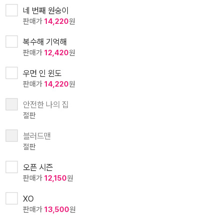
네 번째 원숭이
판매가
14,220
원
복수해 기억해
판매가
12,420
원
우먼 인 윈도
판매가
14,220
원
안전한 나의 집
절판
블러드맨
절판
오픈 시즌
판매가
12,150
원
XO
판매가
13,500
원