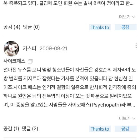
까지 1도 없어지고 말았다. 많은 독자들이 고개를 절레절레 했던 작
욱 증폭되고 있다. 클럽에 모인 회원 수는 벌써 8백여 명이라고 한다.
하구요.엄청나게 재미있다거나 좋다고 하기엔 부족한 작품이지만 재
품. 4. 친절한 킬러 덱스터 (2009) ★★★https://blog.aladin.co.
아래는 모중석과 인터뷰한 동아일보 기사내용. http://www.dong
미삼아 읽기에는 좋습니다. 근데 아무리 글로 표현했다고해도 굉장히
더보기
kr/loveoctave/9385043다행히 '검은 승객'이 돌아와 우리가 아는
a.com/fbin/output?f=M__&n=200608050024 비채의 모중
잔인한 장면이 많습니다. 그런 부분은 일부러 세세하게 읽지는 않았
공감 (
4
)
댓글 (0)
덱스터가 되었다. 이번에는 그야말로 대 위기다. 덱스터의 살인장면
석에 관한 글.. 우리의 모중석 씨는 모던 스릴러 전문가입니다. 그의
고 장면을 절대!! 상상하지 않으려 하긴 했지만 2권의 많은 부분이 정
을 누군가 녹화하여 그에게 보내온 것. 제대로 약점 잡혀버렸는데, 잔
개인 서재엔 세계 곳곳에서 사들인 엄청난 양의 스릴러 소설이 가득
말 잔인하더군요.어쨋든 어린 시절의 상처인지 타고난 본성인지 연쇄
뜩 쫄아버려 이렇다할 플레이가 안나와 보는 내내 답답해진다. 이 시
꽂혀 있습니다. 다양한 문화체험과 다양한 분야의 책을 읽긴 합니다
카스피
2009-08-21
메뉴
살인범의 운명을 타고난 텍스터. 경찰인 양아버지를 잘 만난덕에 잡
리즈는 일반 액션물로 보면 안 되고, 주인공이 어디까지 찌질해지는
만 스릴러에 대한 애정이 너무 강한 나머지 모중석 씨는 모든 것을 스
히지 않고 악당만 죽인다는 명분아래 본인의 취미와 사회적인 생활을
사이코패스
가를 보는 맛으로 읽길 바란다. 5. 달콤한 킬러 덱스터 (2010) ★★
릴러로 연결해 생각을 정리할 정도입니다. 아마추어 작가이기도 한
현재까지는 잘 영위하고 있습니다. 사회적인 가면으로 생각하고 만난
얼마전 뉴스를 보니 몇몇 청소년들이 자신들은 강호순의 제자라며 모
★★https://blog.aladin.co.kr/loveoctave/14735825찌질함
그는 직접 한국형 스릴러를 몇 편 쓰기도 했습니다. 하지만 자신이 존
여친과 얼떨결에 결혼도 하게 되고 자신을 꼭 닮은 양아들에 앙녀까
방 범죄를 저지르다 잡혔다는 기사를 본적이 있읍니다.참 한심한 일
은 그대로지만 제법 안정화된 덱스터의 캐릭터. 그의 오래전 바람대
경하는 대가들을 따라가기에는 아직 멀었다는 판단이 들어 여러 출판
지 가지게 된데다 설상가상 아내가 임신까지 하게됩니다. 다음편에는
이죠.사이코 패스는 인격적 결함의 일종으로 반사회적 인격장애 중의
로 소시오패스에서 일반인의 모습으로 꽤 많이 변했다. 더이상 킬러
사의 출간제의를 거절해오고 있습니다. 그러던 어느 날, 그는 지난 10
아마 딸이 태어날 모양입니다. 언제나 자신은 인간의 감정을 잘 느끼
하나로 원인은 뇌의 전두엽의 이상이 오는 것 때문으로 알려져있으
가 되고 싶지 않은데, 여전히 마이애미는 괴물들이 득실거려서 평범
여 년간 준비한 자료를 들고 도서출판 비채 사무실을 두드립니다. 사
지 못한다고 하지만 딸의 탄생은 그에게도 또 다른 느낌을 주는 모양
며, 이 증상을 앓고있는 사람들을 사이코패스(Psychopath)라 부른
히 살기가 쉽지 않다. 이번에는 사람을 잡아먹는 식인과의 대결이다.
람들의 혼을 쏙 빼놓을 만한 모던 스릴러 소설을 한가득 품에 안고 과
입니다. 딸바보가 된 덱스터가 과연 그의 어두운 취미를 어떻게 유지
다고 하네요.사이코 패스는 감정을 관여하는 전두엽이 일반인들처럼
이빨로 살이 뜯겨진 시신을 발견한 덱스터 일행들. 이 엽기적인 범행
감히 자신의 이름을 건 시리즈를 제안합니다. 도서출판 비채는 그의
더보기
해나갈수 있을지. 그만 읽을까했던 시즌인데 덱스터의 확 달라진 모
활성화되지 않기 때문에 감정을 느끼는 데 매우 미숙하며 상대방의
의 단서를 쫒다가 황천길 여러번 갈 뻔한 덱스터의 한탄이 작품의 액
외모에서 풍기는 범상치 않은 모습에 반해 그 시리즈를 수락하게 됩
공감 (
1
)
댓글 (2)
습이 예고된터라 다음 편도 결국 사봐야할것 같습니다.
입장을 해아리지 못해 이기적이며, 또한 감정을 느끼지 못하는 대신
기스라 하겠다.약 10년 가까이 국내서 미출간 중이라 더는 생각이 없
니다. 물론 그가 들고온 절대 실패할 수 없는 프로젝트에 더 눈길이 끌
에 매우 이성적이고 계산적이며 일반적으로 유능하고 똑똑하다고 합