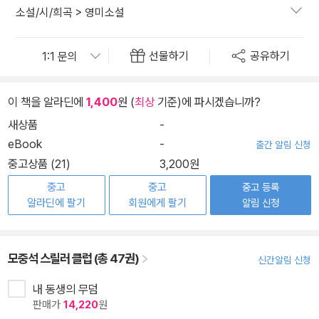
소설/시/희곡
>
영미소설
선물하기
공유하기
이 책을 알라딘에
1,400
원 (
최상
기준)에 파시겠습니까?
새상품
-
eBook
-
출간 알림 신청
중고상품 (21)
3,200원
중고
중고
중고 등록
알라딘에 팔기
회원에게 팔기
알림 신청
모중석 스릴러 클럽 (총 47권)
신간알림 신청
내 동생의 무덤
판매가
14,220
원