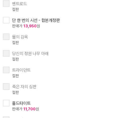
벤트로드
절판
단 한 번의 시선 - 합본개정판
판매가
13,950
원
물의 감옥
절판
당신의 정원 나무 아래
절판
트라이던트
절판
죽은 자의 심판
절판
홀드타이트
판매가
11,700
원