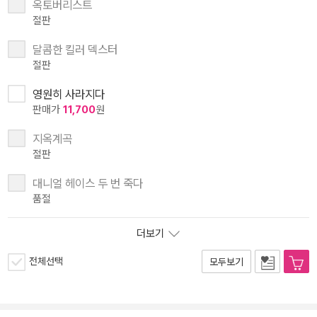
옥토버리스트
절판
달콤한 킬러 덱스터
절판
영원히 사라지다
판매가
11,700
원
지옥계곡
절판
대니얼 헤이스 두 번 죽다
품절
더보기
전체선택
모두보기