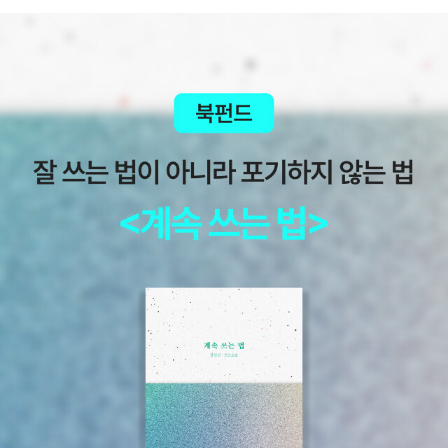
자들의 마음을 <모중석 스릴러 클럽>이 한껏 충족해 드리겠습니다.
특히 모중석 스릴러 클럽에서 출간된 <덱스터> 시리즈와 <프리즌 브
레이크>는 두말하면 입 아픈 미국 드라마의 원작 소설로, 국내 장르
소설의 대중화를 주도했다. 지난 4월 출간된 스콧 스미스의 <폐허>
역시 드림웍스의 제작 아래 올해 초 미국에서 개봉돼 관심을 끈 케이
스. 한편 비채의 문준식 팀장은 “하반기에는 블랙 라인으로 사사키 조
의 경찰소설 <경관의 피>를 선보일 예정”이라고 밝혀 한국에서 다소
생소한 일본 경찰소설이 소개될 만큼 국내 장르문학 시장의 저변이
넓어졌음을 시사했다 1.탈선 제임스 시겔 2.단 한번의 시선 1 할렌 코
벤 2.단 한번의 시선 2 할렌 코벤 4.음흉하게 꿈꾸는 덱스터 제프 린
제이 5.마인드 헌터 존 더글라스 6.남편 딘 R. 쿤츠 7.어느 미친 사내
의 고백 존 카첸바크 8.도시탐험가들 데이비드 모렐 9.끔찍하게 헌신
적인 덱스터 제프 린제이 10.하트 모양 상자 조 힐 11.본즈, 죽은 자의
증언 캐시 라익스 12.블루존 앤드루 그로스 13.영원히 사라지다 할렌
코벤 14.아름다운 거짓말 리사 엉거 15.소녀의 무덤 제프리 디버 16.
크로스 본즈 캐시 라익스 17.어둠 속의 덱스터 제프 린제이 18.벨로시