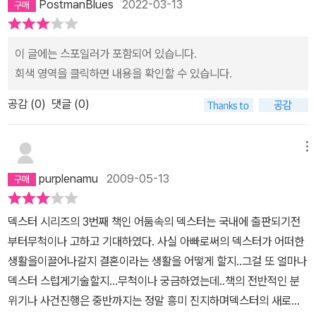
PostmanBlues
2022-03-13
살인을 즐기는 덱스터의 또 다른 자아다. 3권을 재밌게 봐서 남은 4,
5권을 한꺼번에 주문했다. 덱스터 시리즈는 우리나라에서 아쉽게도
5권 까지만 출판되고 완결이 이루어지지 못했다. 남은 시리즈가 출간
이 글에는 스포일러가 포함되어 있습니다.
될 거 같진 않다. 아쉽지만 5권 까지라도 즐겁게 읽어야겠다. 드라마
회색 영역을 클릭하면 내용을 확인할 수 있습니다.
로 재밌게 즐겼던 덱스터를 소설로 즐기고 있다. 드라마만큼은 아니
공감 (
0
)
댓글 (0)
지만 그래도 재밌다. 덱스터의 유머와 아이러니한 상황들이 웃음을
자아낸다.
메뉴
purplenamu
2009-05-13
덱스터 시리즈의 3번째 책인 어둠속의 덱스터는 국내에 출판되기전
부터무척이나 고하고 기대하였다. 사실 아빠로써의 덱스터가 어떠한
생활을이끌어나갈지 결혼이라는 생활을 어떻게 할지..그걸 또 얼마나
덱스터 스럽게기술할지...무척이나 궁금하였는데..책의 전반적인 분
위기나 사건진행은 중반까지는 정말 흥미 진지하며덱스터의 새로운