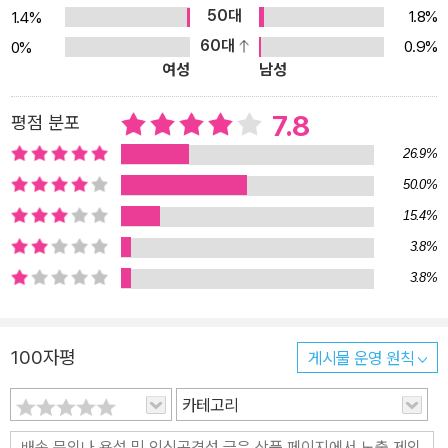
50대
1.8%
1.4%
하던 덱스터. 애인 리타와 엉겁결에 결혼을 앞두게 된 그의 평온한(?)
60대
0.9%
0%
삶은 혈흔을 채취하러 살인 현장에 도착한 어느 날 완전히 뒤집히고
여성
남성
만다. 대학 캠퍼스에서 발견된, 불에 타고 목이 없어진 끔찍한 사체 두
구. 그 잔혹성에 관계없이 평소처럼 즐겁게 작업을 마무리하고 가뿐
7.8
평점 분포
히 점심을 먹으러 갈 덱스터이지만 이번엔 뭔가 이상하다. 그의 또 다
26.9%
른 자아 ‘검은 승객’도 음습한 존재를 알아차리자마자 급히 꽁무니를
50.0%
빼고, 덱스터는 난생 처음으로 검은 승객 없이 혼자서 사건을 처리해
15.4%
야 하는 데다 시시각각 자신에게 닥쳐오는 위협에 대처하면서 사라진
검은 승객의 행방까지 찾아내야 하는 위기에 놓인다. 늘 함께 있기에
3.8%
그의 일부로 느껴왔던 검은 승객. 대체 그 정체는 무엇일까? 믿을 수
3.8%
없는 위트와 스릴감 넘치는 전개가 돋보였던 지금까지의 덱스터에 비
해 <어둠 속의 덱스터>는 감정이 메말라버린, 인간도 아니고 인간이
100자평
게시물 운영 원칙
아닌 것도 될 수 없는 덱스터의 고민과 방황을 전면에 내세우고 있다.
자신의 ‘존재의 이유’를 심도 있게 탐구하고, 그의 내면에서 암흑의 살
카테고리
인 본능을 속삭여 왔던 검은 승객을 처음으로 이해하기 시작하며, ‘리
틀 덱스터’와도 같은 두 아이를 바른 길(?)로 이끌어주려 고민하는 덱