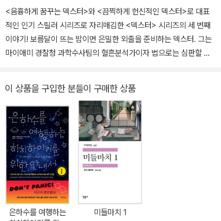
외되었다. 이후 쇼타임의 텔레비전 시리즈 〈덱스터〉가 공개되면서 덱
<음흉하게 꿈꾸는 덱스터>와 <끔찍하게 헌신적인 덱스터>로 대표
스터라는 캐릭터는 2000년대를 대표하는 시대의 아이콘이 되었다.
적인 인기 스릴러 시리즈로 자리매김한 <덱스터> 시리즈의 세 번째
사법체제에 대한 불신이 팽배해 있던 사회 분위기 속에서 자기만의
이야기! 보름달이 뜨는 밤이면 은밀한 외출을 준비하는 덱스터. 그는
이기적인 방식으로 정의를 실현하는 소시오패스의 출현은 대중을 열
마이애미 경찰청 과학수사팀의 혈흔분석가이자 법으로는 심판할 수
광시키기에 충분했다. 2013년까지 방영된 〈덱스터〉와 함께 소설 《덱
없는 무자비한 연쇄살인범들을 자신만의 잔혹한 방법으로 처단하는
스터》 시리즈는 숱한 화제를 뿌리며 독자들의 사랑을 받다가 2015년
또 다른 연쇄살인범이다. 여느 때처럼 혈흔 채취를 위해 찾은 끔찍한
이 상품을 구입한 분들이 구매한 상품
총 8권으로 ‘이웃 살인마’의 여정을 마무리했다. 《다이아몬드가 아니
사건 현장에서 덱스터는 문득 이상한 기운을 감지한다. 그의 내면에
면 죽음을》은 제프 린지가 야심 차게 선보이는 신작 장편소설로, 덱스
서 암흑의 살인 본능을 속삭이던 검은 승객마저 꽁무니를 빼고 마는
터를 능가하는 매력적인 캐릭터 ‘라일리 울프’를 주인공으로 한 새로
데……. 덱스터는 시시각각 다가오는 위협에 맞서며 난생 처음으로 혼
운 시리즈의 첫 번째 이야기다. 변장술의 귀재이자 탈취 불가능한 표
자 사건을 해결할 수 있을까? 그는 오로지 나쁜 사람만 죽인다! 혈흔
적에 도전해 기어이 그것을 훔쳐내고야 마는 도둑 라일리 울프. 그는
분석가이자 매력적인 연쇄살인범 덱스터! 드디어 그가 최강의 적수를
자신의 일을 게임처럼 즐기면서도 그것에 기꺼이 목숨을 걸 만치 승
만난다! 오늘도 ‘그 달’이 떴다. 보름달이 뜨는 밤이면 은밀한 외출을
부욕이 강한 인물이다. 경쾌하고 유쾌한 동시에 사회악이라고 생각되
준비하는 덱스터! 그는 마이애미 경찰청 과학수사팀의 혈흔분석가이
는 인간들에게는 무자비한, 덱스터와는 비슷하면서도 또 다른 매력을
자 법으로는 심판할 수 없는 무자비한 연쇄살인범들을 자신만의 잔혹
지닌 그의 활약상은 제프 린지의 작품 목록에서 ‘라일리 울프 시리
한 방법으로 처단하는 또 다른 연쇄살인범이다. 살인을 할 때는 빈틈
은하수를 여행하는
미들마치 1
즈’를 ‘덱스터 시리즈’보다 위쪽에 올려놓을 것이다.
을 찾을 수 없는 냉혈인간 덱스터이지만 평소에는 여동생과 애인에게