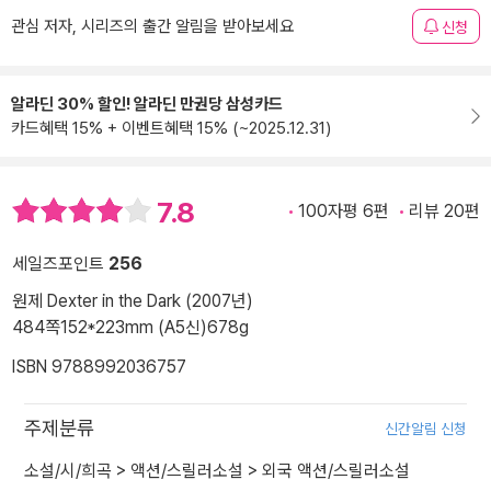
관심 저자, 시리즈의 출간 알림을 받아보세요
신청
알라딘 30% 할인! 알라딘 만권당 삼성카드
카드혜택 15% + 이벤트혜택 15% (~2025.12.31)
7.8
100자평 6편
리뷰 20편
세일즈포인트
256
원제 Dexter in the Dark (2007년)
484쪽
152*223mm (A5신)
678g
ISBN 9788992036757
주제분류
신간알림 신청
소설/시/희곡
>
액션/스릴러소설
>
외국 액션/스릴러소설