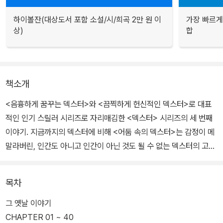
하이볼잔(대상도서 포함 소설/시/희곡 2만 원 이
가장 빠르게
상)
합
책소개
<음흉하게 꿈꾸는 덱스터>와 <끔찍하게 헌신적인 덱스터>로 대표
적인 인기 스릴러 시리즈로 자리매김한 <덱스터> 시리즈의 세 번째
이야기. 지금까지의 덱스터에 비해 <어둠 속의 덱스터>는 감정이 메
말라버린, 인간도 아니고 인간이 아닌 것도 될 수 없는 덱스터의 고민
과 방황을 전면에 내세우고 있다.
목차
<어둠 속의 덱스터>에서 작가 제프 린제이는 자신의 '존재의 이유'를
심도 있게 탐구하고, 그의 내면에서 암흑의 살인 본능을 속삭여 왔던
그 옛날 이야기
검은 승객을 처음으로 이해하기 시작하며, '리틀 덱스터'와도 같은 두
CHAPTER 01 ~ 40