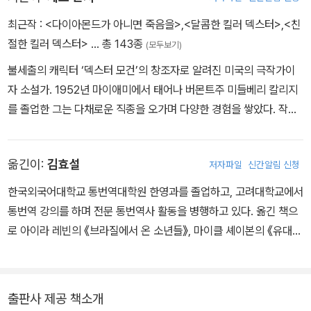
…
최근작 :
<다이아몬드가 아니면 죽음을>
,
<달콤한 킬러 덱스터>
,
<친
수년이 지난 지금, 사람을 토막 내고 다니면서도 잡히지 않고 꿋꿋이
절한 킬러 덱스터>
… 총 143종
(모두보기)
버텨온 나는 아버지가 나를 칼에게 데려간 것이 얼마나 큰 도박이었
불세출의 캐릭터 ‘덱스터 모건’의 창조자로 알려진 미국의 극작가이
는지 알 수 있었다. 아버지처럼 훌륭히 해낼 수는 없을 것이다. 아버지
자 소설가. 1952년 마이애미에서 태어나 버몬트주 미들베리 칼리지
는 항상 ‘느낌’에 의존해서 결정을 내렸던 반면 나는 느낌이란 게 없으
를 졸업한 그는 다채로운 직종을 오가며 다양한 경험을 쌓았다. 작가
니까. 하지만 아버지가 해준 그대로 코디와 에스터의 교육을 시작해
활동 초기에는 상당수의 작품을 어니스트 헤밍웨이의 조카이자 작가
야 했다. 나도 아버지처럼 도박을 할 생각이었다.
인 아내 힐러리 헤밍웨이와 공동으로 집필했다. 2004년에 발표한
그러나 아이들이 따라와 줄지 아닐지는 알 수 없었다. - 189쪽 중에
옮긴이:
김효설
저자파일
신간알림 신청
《음흉하게 꿈꾸는 덱스터(Darkly Dreaming Dexter)》에서 범죄자
서
들을 사냥하는 소시오패스 캐릭터 덱스터 모건을 처음으로 선보이며
한국외국어대학교 통번역대학원 한영과를 졸업하고, 고려대학교에서
화제를 모았다. 살인마의 본성을 숨긴 주인공이 평범한 사람들 속에
통번역 강의를 하며 전문 통번역사 활동을 병행하고 있다. 옮긴 책으
섞여 살며 자신의 욕구를 악을 처단하는 데 푼다는 독특한 설정은 기
로 아이라 레빈의 《브라질에서 온 소년들》, 마이클 셰이본의 《유대인
존의 히어로물이나 안티히어로물이 탐색하지 못한 새로운 자경주의
경찰연합》, 댄 브라운의 《천사와 악마》, 제프 린제이의 《친절한 킬러
캐릭터의 영역을 개척했다. 이 작품은 에드거 상 ‘최고의 데뷔작’에 노
덱스터》 등이 있으며, 다수의 외서 번역을 감수한 바 있다.
미네이트되기도 했으나, 제프 린지가 1990년대에 다른 필명으로 여
출판사 제공 책소개
러 권의 책을 출간했다는 사실이 알려지면서 안타깝게도 후보에서 제