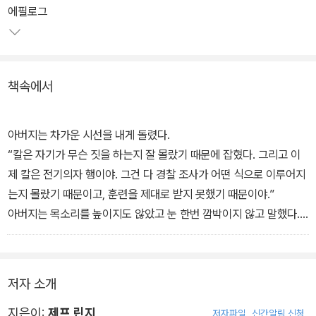
아이를 바른 길(?)로 이끌어주려 고민하는 덱스터의 모습을 선보인
에필로그
다.
'또 다른 자아' 검은 승객의 목소리에 귀를 기울이며 연쇄살인범을 찾
책속에서
아 밤길을 나서곤 하던 덱스터. 애인 리타와 엉겁결에 결혼을 앞두게
된 그의 평온한 삶은 혈흔을 채취하러 살인 현장에 도착한 어느 날 완
전히 뒤집히고 만다. 대학 캠퍼스에서 발견된, 불에 타고 목이 없어진
아버지는 차가운 시선을 내게 돌렸다.
끔찍한 사체 두 구.
“칼은 자기가 무슨 짓을 하는지 잘 몰랐기 때문에 잡혔다. 그리고 이
제 칼은 전기의자 행이야. 그건 다 경찰 조사가 어떤 식으로 이루어지
평소처럼 즐겁게 작업을 마무리하고 가뿐히 점심을 먹으러 갈 덱스터
는지 몰랐기 때문이고, 훈련을 제대로 받지 못했기 때문이야.”
이지만 이번엔 뭔가 이상하다. 그의 또 다른 자아 '검은 승객'도 음습
아버지는 목소리를 높이지도 않았고 눈 한번 깜박이지 않고 말했다.
한 존재를 알아차리자마자 급히 꽁무니를 빼고, 덱스터는 난생 처음
나는 칼을 쳐다보았다. 그의 밝고 텅 빈 눈이 쇠창살 사이로 우리를 지
으로 검은 승객 없이 혼자서 사건을 처리해야 하며, 사라진 검은 승객
켜보고 있었다. 포획된 육식동물 같았다. 나는 아버지를 쳐다보았다.
의 행방까지 찾아내야 하는 위기에 놓이게 되는데…
“알겠어요.”
저자 소개
그제야 나는 정말 제대로 이해했다. 그리고 내 사춘기의 반항은 그로
써 막을 내렸다.
지은이:
제프 린지
저자파일
신간알림 신청