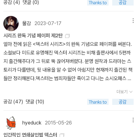
공감 (
4
)
댓글 (0)
보이는 주인공 노먼 베이츠의 내면과 살인 트릭을 매우 섬뜩하게 묘
사한 고전 명작이다.2.심리실험-에도가와 란포 가난한 대학생이 학자
금을 위해 노파를 살해한 뒤, 자신의 천재적인 지능과 냉혹한 심리를
물감
2023-07-17
메뉴
이용해 경찰의 '심리 테스트'를 통과하려는 범죄자를 그린 일본 추리
시리즈 완독 기념 페이퍼 제2탄
소설의 아버지 에도가와 란포의 대표 단편3.내안의 살인마-짐 톰슨 1
얼마 전에 읽은 <덱스터 시리즈>의 완독 기념으로 페이퍼를 써본다.
952년에 발표된 누아르 추리 소설의 걸작으로 겉으로는 마을 사람들
소설보다 미드로 유명해진 덱스터 시리즈는 비채 출판사에서 5편까
에게 친절하고 평범해 보이는 보안관 대리 주인공이, 실제로는 내면
지 출간해주다가 그 뒤로 뚝 끊어져버렸다. 분명 원작과 드라마는 스
에 끔찍한 살인 본능과 가학증을 숨긴 순도 100%의 사이코패스라는
토리가 다를텐데, 뒷 내용을 알 수 없어 아쉽지만 현재까지 출간된 책
설정을 주인공의 시점에서 생생하게 폭로하고 있다.4.재능 있는 리플
들만 정리해본다.덱스터는 범죄자들만 죽이고 다니는 소시오패스 킬
리 씨-패트리샤 하이스미스 현대 문학사에서 가장 유명한 사이코패
러다. 주인공이 연쇄살인마라서 굉장히 마이너한 코드를 가졌지만,
스 주인공 중 하나입니다. 매력적이고 영리한 청년 리플리가 부유한
더보기
특유의 블랙 코미디로 인해 많은 팬층을 보유하고 있다. 그러나 안타
친구의 삶을 동경하게 되면서 벌어지는 범죄와 심리전의 걸작5.죽여
공감 (
47
)
댓글 (10)
깝게도 시리즈가 점점 산으로 가서 중도하차했다는 이야기가 많았다.
마땅한 사람들-피터 스완슨 비행기에서 우연히 만난 두 남녀가 서로
그래서인지 국내출간이 중단된 게 아닌가 싶다. 1. 음흉하게 꿈꾸는
의 살인을 돕기로 모의하면서, 예측할 수 없는 반전을 그린 소설6.악
덱스터 (2004) ★★★https://blog.aladin.co.kr/loveoctave/9
hyeduck
2015-05-26
메뉴
의 교전-기시 유스케겉으로는 학생들한테 최고의 인기 선생이 이지
193884덱스터 시리즈의 서막. 작가는 작품의 무대인 마이애미를,
만 타인에 대한 공감능력이 전무한 사이코패스 선생이 자신의 완벽한
인간적인 연쇄살인범 덱스터