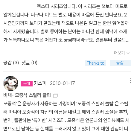
무슨 미친 놈들의 소굴처럼 묘사해놓았다. 매일같이 일어나는 온갖
학교 왕국을 지키기 위해 살인을 저지르는 섬뜩한 과정을 그린 소설7.
덱스터 시리즈입니다. 이 시리즈는 책보다 미드로
사건 중, 피 한방울도 튀지 않은 토막난 시신이 발견된다. 전문 킬러인
덱스터 시리즈사이코패스인 주인공 덱스터가 경찰였던 양부의 교정
알게된겁니다. 더구나 미드도 별로 내용이 마음에 들진 안더군요. 2
덱스터조차 불가능한 일이어서 더욱 궁금해지는 범인. 그 추적 끝에
교육을 받고 사이코패스 연쇄살인마들을 찾아 살인을 내용을 그린 시
시즌인가까지 보다가 말았는데 책으로 나온걸 알고는 한번 읽어볼까
놀라운 인물과 조우하게 된다. 일반 스릴러물처럼 대단한 속도감은
리즈 스릴러 소설8.종의 기원-정유정 사이코패스 성향을 가진 젊은
해서 사게됐습니다. 별로 좋아하는 분야는 아니긴 한데 워낙에 소재
없으나, 주인공의 독백이 주는 담백한 맛이 일품이다. 2. 끔찍하게 헌
청년이 우연히 살인을 저지른 후, 자신의 천재적 지능을 발휘해 범죄
가 독특하다보니 책은 어떤가 또 궁금하더라구요. 결론부터 말씀드리
신적인 덱스터 (2005) ★★★★https://blog.aladin.co.kr/love
를 은폐하는 과정을 주인공의 1인칭 시점으로 그리고 있는 한국 스릴
면 저는 미드보다는 책이 더 나았던거 같습니다. 잔인함의 강도로 지
octave/9223955무난했던 1편에 비해 제법 탄력을 받은 듯한 2편.
더보기
러 문학의 대표작이 정도가 개인적으로 읽은 추리 소설중에서 사아코
차면 책이 훨씬 더 잔인하기는 한데 글로 적혀 있는 잔임함이란 화면
혈흔 분석가로 일하는 덱스터의 정체를, 한 경사가 계속 의심해서 이
공감 (
3
)
댓글 (0)
패스가 주인공으로 나오는 추리소설 같은데 물론 더 많은 작품들이
과는 달리 아무래도 잔인함의 강도가 약하죠. 그런 장면을 상상하는
래저래 불편한 상황. 이 와중에 산채로 사지절단하고 봉합하는 신규
있겠지만 과문해서 혹시라도 다른 책들이 더 있으면 댓글 달아주시길
것 자체도 그렇게 까지 세세하게 상상하게 되지는 않으니까요.이 책
빌런이 등장한다. 밖에서는 범인을, 안에서는 아군을 상대해야 하는
부탁드린다.by caspi
의 제일 큰 재미는 덱스터라는 캐릭터에 있습니다. 연쇄살인범이라는
카스피
2010-01-17
메뉴
덱스터의 고군분투 이야기. 주인공의 능글맞는 대응연기가 압권이다.
(물론 악당만 죽인다고는 하지만요) 이 캐릭터에 독자들이 얼마나 큰
3. 어둠 속의 덱스터 (2007) ★★https://blog.aladin.co.kr/love
비채- 모중석 스릴러 클럽
공감대를 형성할수 있는가 하는 점이 이 책의 재미를 좌지우지 한다
octave/9306195잘 나가는 시리즈물은 꼭 한 번 망작이 있는데, 3
모중석’은 운영자가 사용하는 가명이며 ‘모중석 스릴러 클럽’은 스릴
고 할 수 있습니다. 그런 점에서도 책이 훨씬 좋더군요. 덱스터의 목소
편이 그러하다. 덱스터에게는 킬러의 자아인 '검은 승객'이 있는데, 이
러 마니아 모중석이 자신의 이름을 내걸고 해외 스릴러 소설을 추천,
리로 얘기가 진행되니만큼 그의 내면 세계를 세세하기 알기 쉽고, 공
책에서는 그 자아가 이유없이 자취를 감춰버린다. 킬러의 능력이 사
번역, 출판하는 ‘특이한’ 시리즈다. 모중석은 언론과의 인터뷰에도 서
감대를 가지기도 더 수월하더군요. 미국 특유의 약간 비꼬는 듯한 유
라지자 평범한 시민이 돼버린 덱스터. 수사에 도움이 1도 안되어 재미
면으로만 답하는 등 실체를 드러내지 않고 있어 그에 대한 관심이 더
머도 더 잘 표현되어있어서 덱스터가 좀 더 인간적으로 느껴지기도