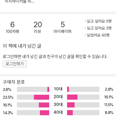
히치하이커를 위한
이리 치이고 저리 치이며 어수룩한 남자의 일상을 살아간다. 그러면
안내서 1
서도 ‘암흑의 살인자 체면이 있지…….’ 라고 투덜거리는, 미워할 수 없
는 전대미문의 캐릭터로 독자와 언론의 찬사를 동시에 받았다. 시리
읽고 싶어요 0명
6
20
5
즈의 첫 권 <음흉하게 꿈꾸는 덱스터>는 소름끼치도록 잔인한 묘사
읽고 있어요 3명
100자평
리뷰
마이페이퍼
와 그 잔인함을 무색케 하는 블랙유머를 선보여 ‘덱스터’라는 개성 만
읽었어요 40명
점 캐릭터를 전 세계 독자들에게 각인시켰고, 뒤이어 본격적인 사건
이 책에 내가 남긴 글
에 돌입한 후속작 <끔찍하게 헌신적인 덱스터>는 전작을 뛰어넘는
로그인하면 내가 남긴 글과 친구가 남긴 글을 확인할 수 있습니다.
스릴감을 지녔다는 평을 받으며 <덱스터>를 대표적인 인기 스릴러
시리즈로 완전히 자리매김했다. 그리고 독자들이 애타게 기다려온 세
로그인하기
번째 작품 <어둠 속의 덱스터>가 드디어 발간되었다. 전미 언론으로
부터 “더 강력해진 적, 상상을 초월하는 범죄 그리고 성숙해진 덱스
구매자 분포
터!”라는 호평을 받은 <어둠 속의 덱스터>는 특유의 독창성과 유쾌
10대
2.8%
2.8%
함은 물론 더욱 대담해진 범죄와 그 속에서 고민하는 덱스터의 ‘자아
20대
16.1%
23.5%
찾기’를 그리고 있어 흥미를 돋운다. 연쇄살인범만 죽이는 ‘착한 연쇄
30대
11.5%
16.1%
살인범’ 덱스터 그의 음험한 자아 찾기가 시작된다! ‘또 다른 자아’ 검
40대
8.8%
14.3%
은 승객의 목소리에 귀를 기울이며 연쇄살인범을 찾아 밤길을 나서곤