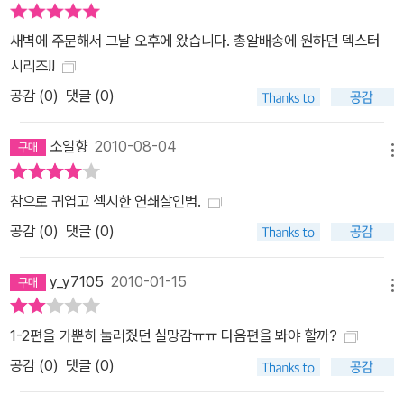
sign> 역시 출간 전부터 화제를 모으며 베스트셀러 반열에 오를 것을
새벽에 주문해서 그날 오후에 왔습니다. 총알배송에 원하던 덱스터
예고했다. 더 강해지고 매력으로 무장한 데다 두 아이의 아빠가 되어
시리즈!!
돌아올 덱스터! 더욱 업그레이드될 그의 활약이 기대된다.
공감 (
0
)
댓글 (0)
소일향
2010-08-04
메뉴
참으로 귀엽고 섹시한 연쇄살인범.
공감 (
0
)
댓글 (0)
y_y7105
2010-01-15
메뉴
1-2편을 가뿐히 눌러줬던 실망감ㅠㅠ 다음편을 봐야 할까?
공감 (
0
)
댓글 (0)