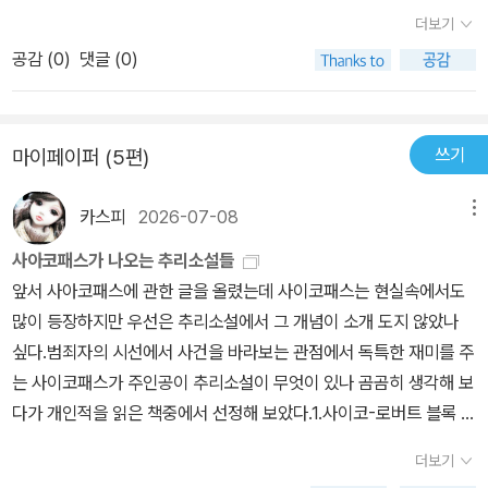
면을 보게되어 책에서 손을 놓을수가 없다.그러나, 이야기 진행이 정
더보기
체되며마지막엔 약간 허무하기까지 해서크게 만족하는 않는다. 하지
공감 (
0
)
댓글 (0)
만,,역시 덱스터라는 캐릭터 때문에 다음권을 기다린다
쓰기
마이페이퍼 (5편)
카스피
2026-07-08
메뉴
사아코패스가 나오는 추리소설들
앞서 사아코패스에 관한 글을 올렸는데 사이코패스는 현실속에서도
많이 등장하지만 우선은 추리소설에서 그 개념이 소개 도지 않았나
싶다.범죄자의 시선에서 사건을 바라보는 관점에서 독특한 재미를 주
는 사이코패스가 주인공이 추리소설이 무엇이 있나 곰곰히 생각해 보
다가 개인적을 읽은 책중에서 선정해 보았다.1.사이코-로버트 블록 알
프레드 히치콕 감독의 영화로도 잘 알려진 전설적인 스릴러로 소설로
더보기
외딴 모텔을 운영하며 기괴하고 잔인한 다중인격·사이코패스 성향을