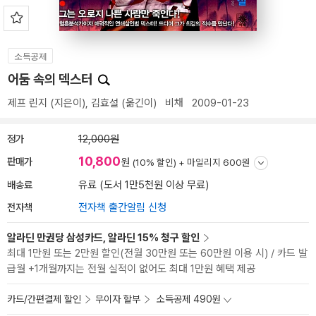
소득공제
어둠 속의 덱스터
제프 린지
(지은이),
김효설
(옮긴이)
비채
2009-01-23
정가
12,000원
10,800
판매가
원
(10% 할인) +
마일리지 600원
배송료
유료 (도서 1만5천원 이상 무료)
전자책
전자책 출간알림 신청
알라딘 만권당 삼성카드, 알라딘 15% 청구 할인
최대 1만원 또는 2만원 할인(전월 30만원 또는 60만원 이용 시) / 카드 발
급월 +1개월까지는 전월 실적이 없어도 최대 1만원 혜택 제공
카드/간편결제 할인
무이자 할부
소득공제 490원