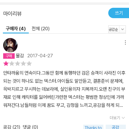
쓰기
마이리뷰
구매자 (4)
전체 (20)
메뉴
물감
2017-04-27
안타까움의 연속이다.그동안 함께 동행하던 검은 승객이 사라진 이후
되는 것이 하나도 없는 덱스터.아이들도 말안듣고, 결혼준비 문제에,
윽박지르고 무시하는 데보라에, 살인용의자 지목까지.오랜 친구의 부
재로 인해 캐릭터를 잃어버린가련한 덱스터는 평범한 정상인에 가까
워져간다.남들처럼 이제 꿈도 꾸고, 감정을 느끼고,공감을 하게 되는
이 모든 현실이불안하기만 한 어리버리 주인공.이 두꺼운 책을 한마
더보기
디로 압축하자면｀지못미｀되시겠다.음. 재미 면에서는 전 편보다심
공감 (
21
)
댓글 (0)