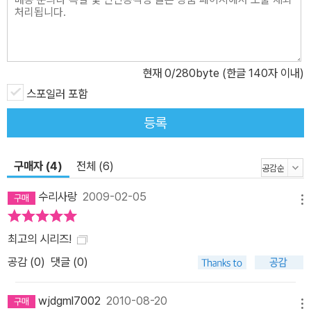
스터의 모습은 조금은 낯설기까지 하다. 작가 제프 린제이는 덱스터
시리즈를 최소 6권까지는 이어갈 것이라 발표한 바 있다. 그렇다면
그의 성장통은 앞만 보고 달려온 것 같은 전편을 지나 ‘덱스터’라는 구
현재
0
/280byte (한글 140자 이내)
체적인 하나의 인물을 확립하기 위한 필수적인 과정일 것이다. 그러
나 한번 손에 들면 내려놓을 수 없는 특유의 박진감과 속도 그리고 인
스포일러 포함
간보다 더 철저하게 인간을 꿰뚫는 덱스터만의 블랙유머는 <어둠 속
등록
의 덱스터>를 최고의 스릴러로 꼽는 데 주저함이 없게 만든다. 쇼타
임 최고 시청률을 기록한 인기 TV시리즈 <덱스터Dexter>의 원작!
구매자 (4)
전체 (6)
쇼타임에서 방영되고 있는 TV시리즈 <덱스터Dexter> 역시 날로
더해가는 인기를 자랑한다. 귀여우면서도 복잡한 정신세계를 지닌 덱
수리사랑
2009-02-05
메뉴
스터를 호연한 마이클 C. 홀을 인기배우로 등극시킨 <덱스터Dexter
> 시리즈는 ‘최우수 작품상’, ‘남우주연상’ 을 비롯, 에미상 5개 부문
최고의 시리즈!
에 노미네이트되었으며 쇼타임 자체 최고 시청률을 기록, 대표적인
공감 (
0
)
댓글 (0)
‘효자 프로그램’으로 자리 잡았다. 얼마 전 시즌 3이 방영되었으며, 현
재 시즌 5까지 제작이 확정되어 팬들의 마음을 더욱 설레게 하고 있
wjdgml7002
2010-08-20
다. 한편 최근 발표된 네 번째 작품 <계획적인 덱스터Dexter by De
메뉴