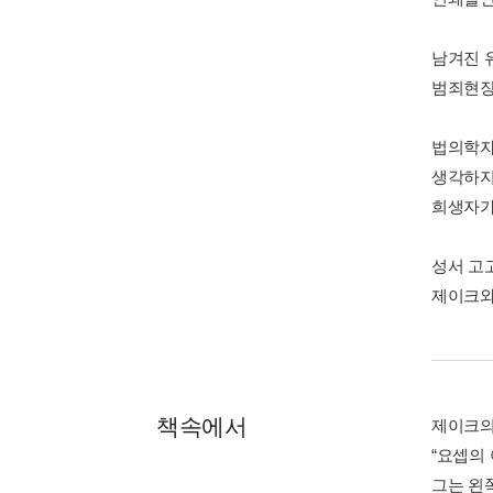
남겨진 
범죄현장
법의학자
생각하지
희생자가
성서 고
제이크와
책속에서
제이크의
“요셉의 
그는 왼