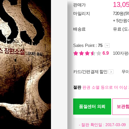
13,0
판매가
마일리지
720원(5
+ 5만원
배송료
유료 (도
Sales Point :
75
6.9
100자평(
카드/간편결제 할인
무이
절판
판권 소멸 등으로 더 이상 
품절센터 의뢰
보관함
- 절판 확인일 : 2017-03-09