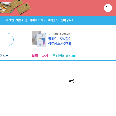
로그인
회원가입
마이페이지
고객센터
장바구니
(0)
펀드
북플
서재
투비컨티뉴드
창작플랫폼
투비컨티뉴드
원