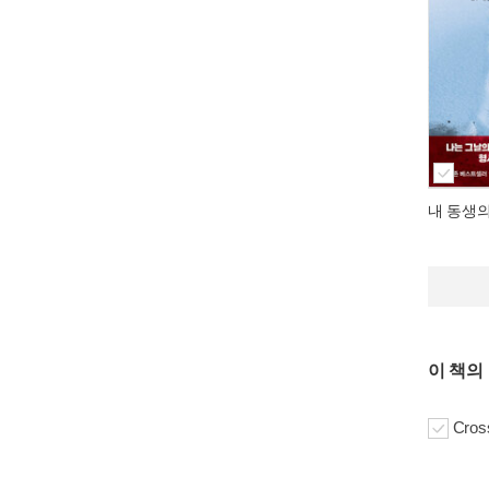
내 동생
이 책의
Cros