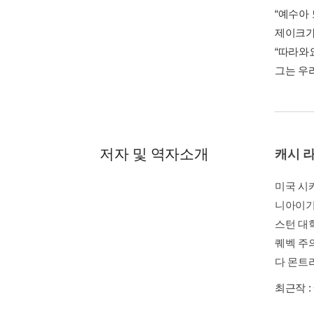
“예수아 
제이크가
“따라와요
그는 우리
저자 및 역자소개
캐시 
미국 시
니아이기
스턴 대
퀘벡 주
다 몬트리
최근작 :