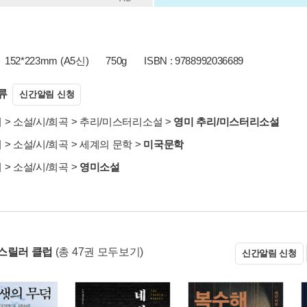
152*223mm (A5신)
750g
ISBN : 9788992036689
류
신간알림 신청
서
>
소설/시/희곡
>
추리/미스터리소설
>
영미 추리/미스터리소설
서
>
소설/시/희곡
>
세계의 문학
>
미국문학
서
>
소설/시/희곡
>
영미소설
스릴러 클럽
(총 47권 모두보기)
신간알림 신청