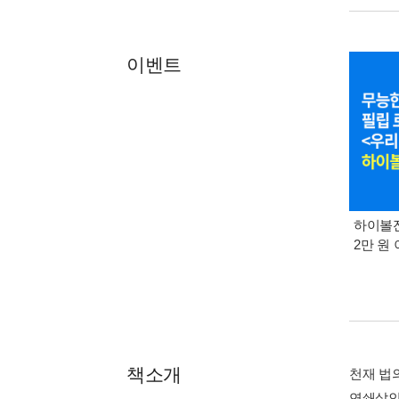
이벤트
하이볼잔
2만 원 
책소개
천재 법
연쇄살인