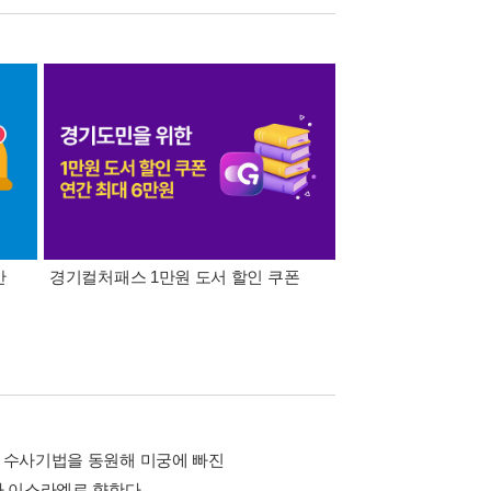
간
경기컬처패스 1만원 도서 할인 쿠폰
삼성카드가 쏜다! 알라
적 수사기법을 동원해 미궁에 빠진
아 이스라엘로 향한다.