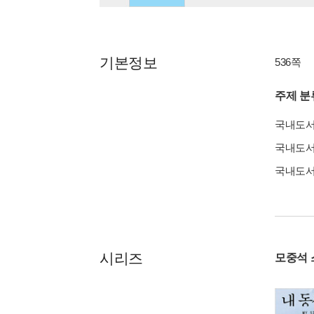
기본정보
536쪽
주제 분
국내도
국내도
국내도
시리즈
모중석 