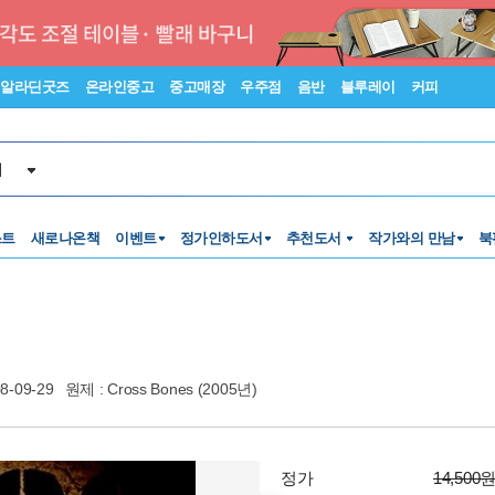
알라딘굿즈
온라인중고
중고매장
우주점
음반
블루레이
커피
서
스트
새로나온책
이벤트
정가인하도서
추천도서
작가와의 만남
북
8-09-29
원제 : Cross Bones (2005년)
정가
14,500