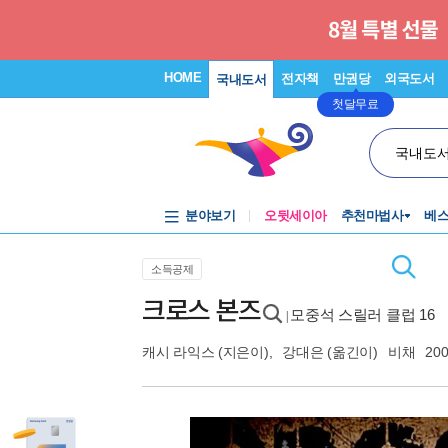
HOME
전자책
만권당
외국도서
국내도서
첫달무료
국내도
분야보기
오뒷세이아
추천마법사
베
소득공제
크로스 본즈
모중석 스릴러 클럽 16
|
캐시 라익스
(지은이),
강대은
(옮긴이)
비채
200