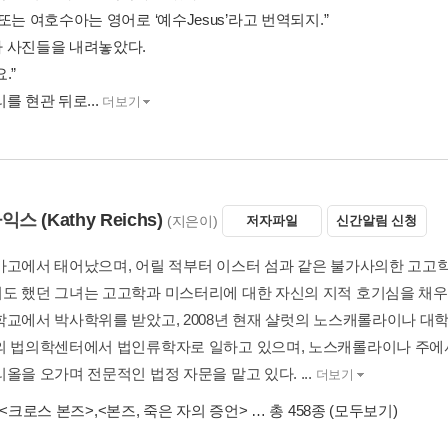
또는 여호수아는 영어로 ‘예수Jesus’라고 번역되지.”
 사진들을 내려놓았다.
.”
를 현관 뒤로...
더보기
라익스
(Kathy Reichs)
(지은이)
저자파일
신간알림 신청
카고에서 태어났으며, 어릴 적부터 이스터 섬과 같은 불가사의한 고고학
도 했던 그녀는 고고학과 미스터리에 대한 자신의 지적 호기심을 채우
학교에서 박사학위를 받았고, 2008년 현재 샬럿의 노스캐롤라이나 대
의 법의학센터에서 법인류학자로 일하고 있으며, 노스캐롤라이나 주에서
올을 오가며 전문적인 법정 자문을 맡고 있다. ...
더보기
<크로스 본즈>
,
<본즈, 죽은 자의 증언>
… 총 458종
(모두보기)