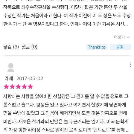
부터 실리어는 왠지 찜찜하고 불길함을 느끼는데 이야기 전체의 복선
임신 사실이 드러났고, 가족들은 레이 고모부에게 임신 사실을 숨기
른다고. 그 와중에 에비는 죽은 고모의 유품에 이상하게 집착하기 시
작품으로 최우수장편상을 수상했다. 이렇게 짧은 기간 동안 두 상을
진행된다. 낯선 도시에 와서 느끼는 도시 여성으로서의 당혹감과 그
같은 느낌이다.아서와 그 가족이 아서의 고향 벤트로드로 온 날... 마
려 든다. 어떻게든 루스 고모에게서 떼어놓고 싶기 때문이었다. 디트
작하고, 대니얼은 아빠의 총에 관심을 가지게 된다. 에비와 대니얼은
수상한 작가는 처음이라고 한다. 이 작가 이전에 이 두 상을 모두 수상
동안 잘 알고 있었다고 생각한 남편에 대한 낯섦이 잘 표현되어 있다.
치 그의 귀향을 환영하는 듯 이웃의 한 여자아이가 연기처럼 사라졌
로이트에서 캔자스로 이동해왔기 때문일까. 대니얼과 에비에겐 친구
그곳에서 친구들과 제대로 어울리지 못하고, 매일 홀로 떠돈다. 아서
한 작가는 단 두 명뿐이었다고 한다. 언제나처럼 이런 기록은 시선을
반면 대니얼의 입장에서는 마치 성장소설과 같다. 1960년 캔자스 벌
다.그리고 이웃들은 마치 전염병처럼 아서의 누이 루스와 결혼한 레
가 없었다. 키가 작아 놀림받던 에비는 학교에서도 친구들 만들지 못
와 실리아는 끊임없이 불안감에 시달리기 시작한다. '우리가 왜 그랬
끈다. 영미권 미스터리를 좋아하는 독자에게는 어쩔 수 없는 유혹이
판에서 남자가 된다는 것은 과연 어떤 의미일까를 생각하게 된다. 안
이를 피하기 시작한다.이렇게 벤트로드 마을 전체의 사람들은 마치
했고, 죽은 이브 고모의 드레스를 입어보며 집안에서만 있었다. 친구
더보기
을 것 같아? 왜 그렇게 많은 걸 숨겼는지 알겠어?''사람은 뭐든 적응
기도 하다. 하지만 이 소설의 앞부분은 매끄럽게 읽히지 않았다. 오히
타깝게도 이 소설에서는 대니얼이 사람을 죽임으로써 남자가 된
뭔가를 아는듯하지만 아무도 실리어에게 그 비밀을 이야기하지 않을
가 없었던만큼 이브 고모에게 집착했다고 해야겠다. 편하게 대화를
하기 마련이에요.' 실리어가 말했다. '그렇다는 것조차 깨닫지 못하면
공감 (
3
)
댓글 (0)
려 더뎠다. 불충분한 설명과 상황은 답답하게 다가왔다. 그러다 중반
다. (이 이상은 스포가 되기에 언급을 자제한다)
뿐 아니라 그녀가 믿고 있는 남편 아서조차 거기에 대해 뭔가 알면서
하는 사람이라곤 이브 고모밖에 없다고 생각했던 것이다. 이브 고모
서요. 세상일이 다 그러려니 하고 익숙해지는 거죠.' 그녀는 상자로 손
이후부터 긴장감이 고조되고, 속도가 나기 시작했다. 아서 스콧은 60
도 말하려고 하지 않는다.모두가 알면서 모두가 입으로 말하려 하지
와 레이 고모부가 함께 직은 사진도 발견했고, 그 사진을 간직하고 있
을 뻗어 타원형의 매끄러운 구슬 하나를 골라 루스에게 건넸다. '진실
년대에 발생한 디트로이트 흑인 폭동 때문에 25년 전 떠나온 집으로
메뉴
않는 진실그것은 사라진 여자아이 이전에 이 마을에서 살해된 여자가
는 것부터가 불안했다. 레이 고모부의 시선이 에비에게 머무는 게 두
이 두렵기 때문이었겠죠.'과거에 벌어졌던 죽음의 비밀, 수십 년간 외
돌아간다. 아서의 시선으로 시작하지 않고 그의 아내 실리어의 시선
또 있었고 그녀가 바로 아서의 또 다른 누이이자 레이의 사랑하는 연
려웠고, 엄마를 바라보는 레이 고모부의 시선이 불안하게 만들었다.
라떼
2017-05-02
면해왔던 고향과 가족들, 낯선 이들이 등장하고 이어진 갑작스런 실
으로 문을 연다. 어둠 속을 달리는데 남편의 앞차가 보이지 않는다. 한
인이었던 이브라는 사실이었다.게다가 그녀 이브의 죽음에 레이가 관
우리가 예상한 대로 그가 살인범인 것일까. 혹시 이브 고모마저 죽게
종 사건에 대한 의혹, 가족들 사이에서 벌어지는 각자의 비밀들이 한
번도 와본 적이 없는 캔자스 주의 한 시골 마을에 있는 시댁으로 차를
련되어 있다고 믿는 마을 사람들은 이번에 사라진 아이 역시 이브와
한 것일까. 임신한 사실을 안 레이 고모부가 루스 고모를 어떻게든 데
사랑하는 사람을 잃어버린 상실감은 그 깊이를 알 수 없을 정도로 고
데 어우러져 이 작품은 시종일관 불안감을 자아낸다. 플롯 자체만 보
몰고 온 것이다. 어둡고 굽은 길에는 텀블위드들이 굴러다니고, 차는
아주 흡사한 외모를 가졌다는 이유로 아무런 증거 하나 없이 레이를
려가려고 할 것인데, 결과는 어떻게 될까. 전혀 예상하지 못했던 인
통스럽고 슬프다. 평생을 알고 있다고 여기면서 살았기에 당연하게
자면 살인 사건이 있었고, 실종 사건도 벌어지지만 그에 대한 수사가
뭔가를 친 것 같다. 사람일까? 아니면 다른 무엇일까? 힘겹게 멈춰 선
범인으로 지목하고 그를 주시하며 멀리한다. 집단적인 따돌림이 시작
물인 누군가가 살인범이고, 이브 고모의 죽음의 진실까지 드러나긴
믿을 수밖에 없었고 그 믿음이 깨어지면서 모든 것은 암흑으로 변해
벌어지는 부분은 거의 묘사되지 않기에 평범한 일상들이 주를 이룬
차 밖으로 나오니 저 앞에 남편 차의 후미등이 빤짝인다. 목적지에 거
된 것게다가 레이라는 인물 역시 사람들의 호감을 사기는커녕 언젠가
했다. 레이 고모부가 라이플을 들고 루스 고모를 찾으러왔던 소설의
버린다. 새로운 작가와의 만남은 늘 두근거리는 일이다. 미국 문학계
다. 이야기 자체만 보자면 전혀 스릴러 장르와 어울리지 않는다고 생
의 도착했다. 이제 이 한적한 시골 마을에서 사람의 심리를 압박하고
부터 술을 먹지 않고는 단 하루도 버티지 못하는 심각한 알코올중독
클라이막스는 극도의 공포를 불러일으켰다. 마치 내가 집안에 갇혀있
의 가장 핫한 라이징 스타로 알려진 로리 로이의 '벤트로드'를 통해 처
각될 만큼. 하지만 평범해 보이는 일상에 새겨진 미세한 균열이 어느
긴장하게 만드는 일들이 생긴다. 작가는 한 사람의 시선으로 이야기