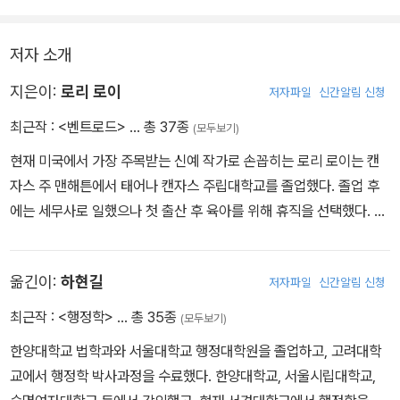
저자 소개
지은이:
로리 로이
저자파일
신간알림 신청
최근작 :
<벤트로드>
… 총 37종
(모두보기)
현재 미국에서 가장 주목받는 신예 작가로 손꼽히는 로리 로이는 캔
자스 주 맨해튼에서 태어나 캔자스 주립대학교를 졸업했다. 졸업 후
에는 세무사로 일했으나 첫 출산 후 육아를 위해 휴직을 선택했다. 휴
직 중 소설을 쓰고 싶다는 열망에 휩싸여 창작 컨퍼런스에 참여하기
시작했고, 십 년 후인 2011년 《벤트로드》를 선보였다. 캔자스 주의
옮긴이:
하현길
저자파일
신간알림 신청
한 시골마을을 배경으로 이십여 년에 걸친 비극적 가족사를 담은 《벤
트로드》는 데뷔작이라고는 믿을 수 없는 완성도와 흡인력을 자랑하
최근작 :
<행정학>
… 총 35종
(모두보기)
며 독자를 사로잡았다. 2012년 에드거상 최우수신인상을 수상한 것
한양대학교 법학과와 서울대학교 행정대학원을 졸업하고, 고려대학
은 물론, <뉴욕타임스> 선정 ‘주목할 만한 스릴러’, <라이브러리 저널
교에서 행정학 박사과정을 수료했다. 한양대학교, 서울시립대학교,
> 선정 ‘올해의 책’ 등 각종 매체에서 아메리칸 고딕 소설의 새로운 전