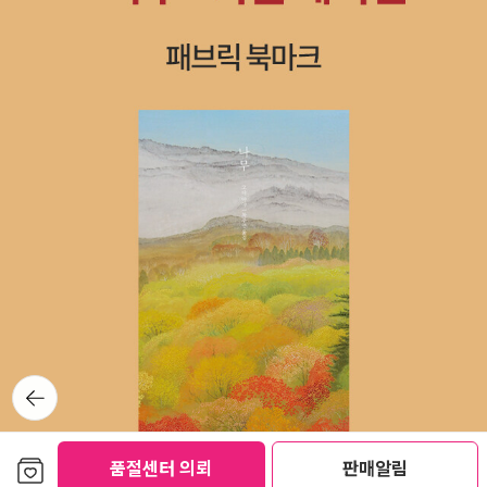
조 될때마다 미세하게 균열이 가는 소리가 쩍쩍 들리지만 '그사건'에
대한 속내를 쉬이 펼치지 않는다. 다만, 그 속에서 위협적으로 다가오
는 인물이 레이였다.모두가 불안정하지만 특히 이브의 드레스를 입고
이브와 레이가 찍힌 사진을 보면서 에비는 자꾸만 레이에게 주목한
다. 형편없는 레이의 모습은 폭력에 시달리는 루스는 그의 아이를 품
은 것과 상반되는 이미지로 다가왔다. 이야기는 끝까지 계속 반복하
며 불안정한 모습을 보이다가 마지막에 누가 더 무서운 사람인지를
펑하고 터트린다. 처음에는 책을 다 읽고 덮는 순간 밋밋한 소설이구
나 싶었으나, 생각하면 생각할수록 가장 피해자라고 느꼈던 인물이
주는 무서움이 크게 다가왔던 소설이었다.
뒤로가
기
보관함담기
품절센터 의뢰
판매알림