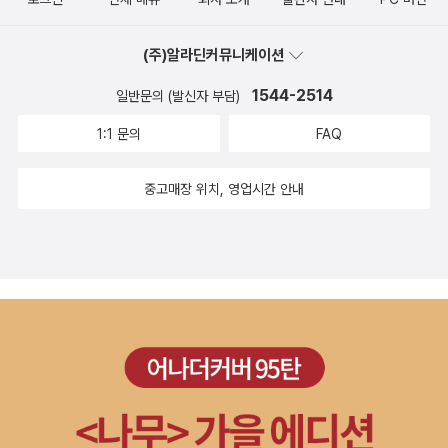
께 혼재되어 있다. ​그의 큰 누나인 이브의 죽음으로 자의반 타의반으
골 이야기들만 가득해서 장르를 착각한 것이 아닌가 하는 생각도 든
로 고향을 떠나왔지만 본의아니게 아서의 딸인 에비는 이브의 유품에
다. 하지만 그건 오산이다. 코가 짜여져서 꼼짝 달싹 할수 없는 직조틀
(주)알라딘커뮤니케이션
지나치게 집착한다. 그러던중 마을에 한 소녀가 실종되고 마을사람들
속에서 갇혀버린 느낌. 돌아간 고향에서는 한 아이가 실종된다. 막내
은 저마다 루스의 남편인 레이를 의심스럽게 바라본다. 둘째 누나인
1544-2514
딸 또래의 금발 여자아이. 사람들은 아이를 찾으려고 조직을 구성해
일반문의 (발신자 부담)
루스가 남편인 레이에게 폭행을 당해 엉망인 몸을보고 아서는 화를
서 여기저기 동네 모든 곳을 다 찾아봉지만 아이는 보이지 않는다. 보
1:1 문의
FAQ
감추지 못하고 그와 한바탕 한 후 루스와 레이를 떨어뜨려 놓는다. 술
통 이런 사건이 생기면 동네마다 또래의 아이가 있는 집들은 조심을
을 먹으면 어떤 일을 할 줄 모르는 망나니가 되는 레이는 루스에게 풀
하고 걱정을 하기 마련인데 이 동네는 그렇지 않다. 물론 아이들을 조
중고매장 위치, 영업시간 안내
듯 몸도 마음도 엉망이 되어있지만 이브가 죽기 전에 레이는 점잖으
심은 시키지만 학교버스를 타고 학교에 가는 등 일상생활이 그저 이
면서도 잘생긴 청년이었다. 그러나 이브가 집안에서 피를 흘리며 죽
어질 뿐이다. 사라진 아이는 어디에 간 것이고 그 아이와 같은 금발 머
은 이후부터 그의 가족도 레이도 모두 변해있다. 언니의 애인이었던
리를 가지고 있는 에비는 무사할까. 이 정도의 이야기라면 벌써 에비
남자와 결혼한 루스. 모든 것이 비틀어진 삶을 회복하기란 쉽지 않다.
가 실종되거나 없어지거나 무언가 일을 당해야 하지만 이야기는 그렇
마을에서는 예쁜 금발의 소녀가 실종되었을 때 이브를 떠올렸고 이브
게 흘러가지 않는다. 느린듯이 흘러가지만 끊임없이 속도를 내고 있
역시 레이가 그렇게 죽였을 것이라고 마을사람들은 저마다 수군거린
는 작품. 아서의 가족은 벤트로드에서 안정을 되찾을 것이다. 바쁘게
다. 대놓고 이야기하지는 않지만 심정적인 범인은 레이로 지목된다.
돌아가는 일상을 떠나 조금은 여우로와 보이는 한가한 시골생활에 리
로리 로이가 그리는 인물들은 저마다 모두 불안정하다. 어딘가 모르
듬을 맞춰보자. 물론 그 속에 숨어 있는 여러가지 사건의 실마리를 찾
게 시한폭탄이 터질 것 같은 예감에 숨을 죽이게 만든다. 이야기가 고
는 것은 이 이야기에 빠져버린 당신이 해야 할 몫이다.