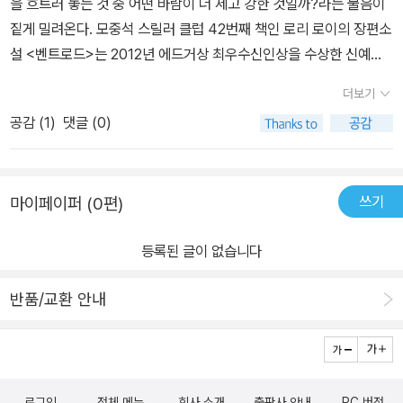
을 흐트러 놓는 것 중 어떤 바람이 더 세고 강한 것일까?라는 물음이
지속하는 이야기를 만들어 내고 있다. 본문속에서 굴러다니는 텀블위
보다는 흥미로웠을지 모른다. 여기저기 걸쳐 놓은 것들이 워낙에 많
짙게 밀려온다. 모중석 스릴러 클럽 42번째 책인 로리 로이의 장편소
드처럼 이야기는 정처없이 흐르는 듯 보이지만 꾸준히 앞을 향해 달
아 예고편 만큼은 끝내줬을 것이다. J. J. 에이브람스의 드라마처럼.
설 <벤트로드>는 2012년 에드거상 최우수신인상을 수상한 신예작
려가고 있다. 제목과는 달리 어디 한군데 구부러진 벤트로드없이 말
곳곳에 숨겨 놓은 떡밥은 매 에피소드가 끝날때마다 의미심장하게 드
가의 작품이다. 책은 시종일관 처음부터 끝까지 조곤조곤한 말투로
이다. 작가가 쓴 책에서는 공통적으로 특징이 있다. 모두 1960년대
더보기
러나며 마우스 위에 올려 놓은 검지를 기어이 다음 에피소드 보기로
섬세하게 이야기를 이끌어간다. 마치 유리 위를 걷거나 흔들리는 다
의 지방도시를 배경으로 하는 가족을 비극적으로 다루고 있다는 것이
이끌었을 것이다. 변죽만 울릴 뿐 도무지 깊어지지 않는 이야기에 투
공감 (
1
)
댓글 (0)
리에서 조금씩 발을 떼듯 느릿한 속도로 이야기를 몰아가고 있다. 캔
다. 이 책 또한 그 당시 상황을 다루고 있기 때문에 사람들은 현재의
덜투덜대면서도. 이번에는 정말 진상이 드러날 거라는 믿음과 함께.
자스 주의 한 시골마을을 배경으로 한 이 작품은 고향을 떠났던 아서
빠른 도시생활에 익숙해진 리듬을 잠시 멈추어 두고 이 느긋한 지방
박력있는 도입부에 눈이 멀었지만 다시 눈을 뜨기까지 오래 걸리지
가 가족들과 함께 캔자스 주의 벤트로드에 다시 정착하면서 이야기는
도시의 옛시간의 빠름에 속도를 맞춰서 읽는 것이 중요할 것이다. 디
않았다.
쓰기
마이페이퍼 (0편)
고조된다.어떠한 이유로 고향을 떠났다가 세월이 흘러 다시 고향을
트로이트에서 캔자스로 이사오고 있는 아서 가족. 도시속에서 별문제
찾았다면 아주 큰 성공을 해서 금의환향을 하지 않은 바에야 다시 되
없이 살았다. 딸 둘과 아들 하나로 이루어진 이 가정은 어느날 창이 박
등록된 글이 없습니다
돌아오기가 쉽지 않다. 작은 마을일수록 더 베타적이지만, 다행히 그
살나고 흑인이 딸아이를 찾는 전화가 왔다는 것을 계기로 한번도 가
는 엄마와 작은누나가 살고 있었고 아서는 가족과 함께 벤트로드에
지 않았던 시골로 돌아가게 된다. 결혼후 한번도 가본적 그곳, 아서의
반품/교환 안내
정착한다. 아서가 가족들과 이곳에 오기 전 도로에서 무언가 부딪힌
누나였던 이브가 어린 시절 죽음을 맞이한 곳이었고 그 기억은 아서
것이 하나의 복선인 것처럼 처음부터 그들의 발걸음에 미세하게 빗금
에게 충격이 되었는지 결코 그곳으로 돌아가고 싶지 않았지만 결국
이 쳐져있다. 아서는 실리어와 그의 아이들인 대니얼과 에비와 함께
은 돌아가고 있다. 그들은 그곳에서 또 어떠한 삶을 꾸려가게 될까.
평온하게 살아가려 하지만 곳곳에 묻어나오는 '그사건'의 흔적들이 함
분명 모중석 스릴러 클럽에 속한 이야기인데도 불구하고 잔잔한 시
로그인
전체 메뉴
회사 소개
출판사 안내
PC 버전