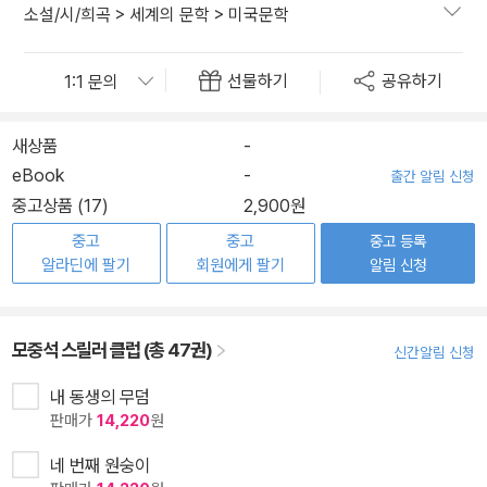
소설/시/희곡
>
세계의 문학
>
미국문학
선물하기
공유하기
새상품
-
eBook
-
출간 알림 신청
중고상품 (17)
2,900원
중고
중고
중고 등록
알라딘에 팔기
회원에게 팔기
알림 신청
모중석 스릴러 클럽 (총 47권)
신간알림 신청
내 동생의 무덤
판매가
14,220
원
네 번째 원숭이