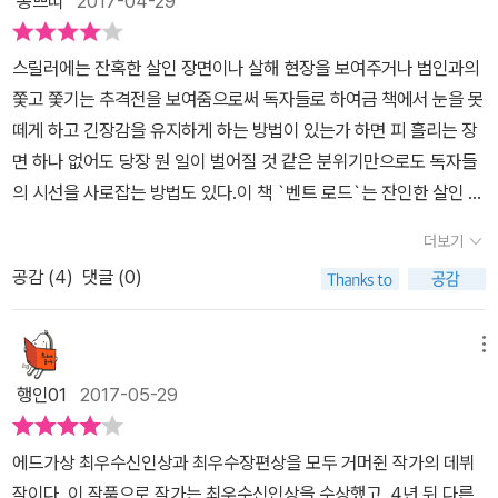
몽쁘띠
2017-04-29
도 있지만, 비슷한 외모의 아이가 실종되는 사건이 발생했다. 아서와
돌진해오는 검은 형체들의 정체는 텀블위드였지만, 그러다 도로를 가
아서 가족이 마을에 도착하던 다음날 우연하게도 이브를 닮았던 금발
실리어 가족이 이사오고서 말이다. 마을 사람들은 실종된 줄리앤
로질러 차 앞으로 뛰어드는 시커멓고 커다란 형체와 부딪칠뻔 한다.
머리의 소녀가 사라진다. 사람들은 이브를 못 잊은 레이의 소행으로
스릴러에는 잔혹한 살인 장면이나 살해 현장을 보여주거나 범인과의
로비슨을 레이 고모부가 죽였을 거라고 의심한 것이다. 이십여 년전
그들이 칠 뻔한 그것이 사람인지, 괴물인지 혹은 그저 텀블위드나 사
본다. 설상가상으로 그동안 레이가 술을 먹고 루스를 구타해왔던 사
쫓고 쫓기는 추격전을 보여줌으로써 독자들로 하여금 책에서 눈을 못
에 이브 고모를 죽였을 거라고도 했다. 술을 마시는 레이 고모부. 불안
슴이나 코요테였는지 알 수 없었던 채로, 그들은 그렇게 벤트로드에
실이 알려지면서 아서는 레이를 두들겨 패며, 둘 사이를 갈라놓는다.
떼게 하고 긴장감을 유지하게 하는 방법이 있는가 하면 피 흘리는 장
에 떠는 루스 고모. 이브 고모는 누가 죽였는지, 어떤 이유로 죽었는지
도착하게 된다. 게다가 공교롭게도 아서의 가족이 그곳에 이사온 뒤
이제 마을은 사라진 소녀에 대한 공포와 25년 전에 죽은 이브라는 여
면 하나 없어도 당장 뭔 일이 벌어질 것 같은 분위기만으로도 독자들
의문이다. 아서도 이브 고모의 죽음과 어떠한 연관 관계가 있을텐데
마을에서 한 소녀가 실종된다. 마을 사람들에게 그들은 낯선 타인이
성에 대한 공포가 겹쳐지면서 어둡고 공포스러운 그림자가 드리워진
의 시선을 사로잡는 방법도 있다.이 책 `벤트 로드`는 잔인한 살인 장
쉽게 드러나지 않고 책을 읽는 독자로하여금 불안감만 조성한다. 그
었고, 그들이 오자마자 소녀가 실종됐기에 그들 가족을 수상하게 여
다. 그리고 그 그림자는 아서네 가정, 그리고 실리어와 그의 자녀들의
면이나 피를 흘리는 장면은 나오지 않는다.그럼에도 불구하고 당장
러던 와중에 레이 고모부가 루스 고모에게 폭행하는 사건이 벌어지
길 수밖에 없는 상황이었다. 그렇게 마을 사람들은 냉담하고 배타적
더보기
마음 깊숙한 곳까지 드리워진다.사라진 소녀와 이브의 죽음에 대한
뭔가 곧 일이 벌어질 것 같은 긴장감이 책의 거의 처음부터 시작해서
고, 아서는 루스 고모를 자신의 집으로 데려온다. 그때 아서는 레이 고
인 모습을 보여주고, 오랜만에 만나는 작은 누나 루스와 그녀의 남편
비밀은 거의 소설의 말미에서나 풀린다. 그때까지는 이런 어둡고 공
공감 (
4
)
댓글 (0)
끝까지 유지하고 있어 마침내 일이 벌어졌을 땐 나로 하여금 차라리
모부를 심하게 때렸는데, 가족들은 그가 나타날까봐 두렵다. 1960
레이의 관계 역시 평탄하지만은 않다. 아서는 작은 누가가 레이의 폭
포스러운 분위기가 소설에 전박적으로 덮여 있다. 그러나 이브의 죽
안도하는 심정을 유발했다.디트로이트의 흑백 인종 갈등이 심상치 않
년대의 여성의 지위는 지금과 비교할 수가 없었다. 결혼한 여자는 남
력에 희생당하고 있었다는 걸 알게 되어 분노한다.사실 마을 사람들
음에 대한 비밀이 풀리자, 레이가 왜 그렇게 망가졌는지, 아서가 왜 그
은 1965년 봄... 도시생활에 위협을 느껴 안전한 곳을 찾아 고향으로
편의 가정으로 돌아가야 했고, 마을의 신부마저 아내는 남편에게 돌
메뉴
은 아서의 큰 누나 이브를 살해한 범인이 잡히지 않았기에, 당시 그녀
렇게 죄책감에 시달렸는지, 또 마을 전체에 실타래처럼 얽혀있던 비
돌아오던 길의 분위기는 생각처럼 평화롭거나 여유롭지 않고 마치 뭔
아가야 한다고 말했다. 루스 고모를 돌려보내고 싶지 않은 아서와 루
를 사랑했던 레이를 범인이라고 생각했다. 루스는 자기 언니를 죽인
행인01
2017-05-29
밀들이 모두 풀린다. 소설 전반부에서는 레이라는 인물이 매우 포악
가 쫓기는 듯 아슬아슬한 느낌을 주면서 시작된다.게다가 눈앞에 목
스 고모를 데려가려는 레이 고모부의 등장이 위태위태하다. 집안의
인간과 결혼했다고 말이다. 그리고 그 의심은 생전의 이브와 닮은, 현
한 괴물로 그려지지만, 소설 후반부에 와서는 왠지 레이에 대한 동정
적지를 두고서 느닷없이 아내 실리어의 차 앞을 뛰어든 뭔지 모를 형
온갖 창문과 현관문의 잠금 장치를 잠궜다. 혹시라도 레이 고모부가
재 실종된 소녀의 행방에 레이가 뭔가 관여를 했을지도 모른다는 생
에드가상 최우수신인상과 최우수장편상을 모두 거머쥔 작가의 데뷔
이 생긴다. 소설은 주로 아서와 실리어 그리고 그의 자녀들의 여러 시
체의 그것분명 뭔가를 친 것 같은데 내려보니 아무것도 없다. 여기서
들어올까봐 아서는 외출도 자제할 정도였다. 여기에서 루스 고모의
각으로 이어진다. 그가 소녀에게 뭔가 끔찍한 일을 저질렀을지도 모
작이다. 이 작품으로 작가는 최우수신인상을 수상했고, 4년 뒤 다른
각에서 진행되지만, 주로 실리어와 아들인 대니얼의 시각에서 많이