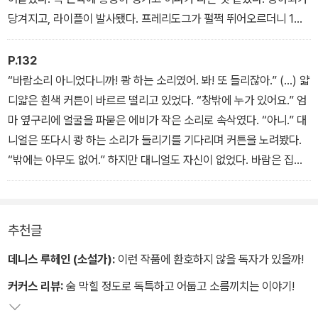
당겨지고, 라이플이 발사됐다. 프레리도그가 펄쩍 뛰어오르더니 1미
터 정도 뒤로 떨어졌다. 끽끽거리는 소리가 사라졌다. “잡았어!” 이언
이 소리쳤다.
P.132
“바람소리 아니었다니까! 쾅 하는 소리였어. 봐! 또 들리잖아.” (…) 얇
디얇은 흰색 커튼이 바르르 떨리고 있었다. “창밖에 누가 있어요.” 엄
마 옆구리에 얼굴을 파묻은 에비가 작은 소리로 속삭였다. “아니.” 대
니얼은 또다시 쾅 하는 소리가 들리기를 기다리며 커튼을 노려봤다.
“밖에는 아무도 없어.” 하지만 대니얼도 자신이 없었다. 바람은 집으
로 돌진해서 쾅 소리를 내지도, 옆쪽 마당을 비틀거리며 돌아다니지
도 않는다. 대니얼은 심장이 큰 소리를 내며 뛰지 않았으면 싶었다. 귀
에 자기 심장 소리만 들렸다.
추천글
데니스 루헤인 (소설가):
이런 작품에 환호하지 않을 독자가 있을까!
커커스 리뷰:
숨 막힐 정도로 독특하고 어둡고 소름끼치는 이야기!