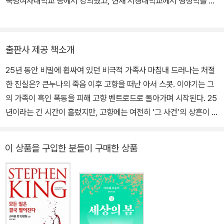
숙명여자대학교 등에서 강의했고, 현재 서경대학교에서 행정학을 강
범이라 극찬받으며 강렬한 인상을 남겼다. 2014년에 발표한 《그녀
의하며 번역가로도 활동하고 있다. 옮긴 책으로는 『프로파일러』, 『셜
가 돌아올 때까지Until she comes home》는 그해 에드거상 최우
록: 크로니클』, 『셜록: 케이스북』, 『벤트로드』, 『착탄점』, 할런 코벤의
수장편상 최종 후보에 오르며 소포모어 증후군을 불식시켰고, 결국 2
『홀드타이트』 등이 있다.
016년 《그의 발소리에 죽다Let me die in his footsteps》로 에드
출판사 제공 책소개
거상 최우수장편상 수상의 영예를 안았다. 미스터리 소설계의 오스카
25년 동안 비밀에 휩싸여 있던 비극적 가족사 마침내 드러나는 처절
상이라 불릴 만큼 권위를 자랑하는 에드거상의 육십여 년 역사에서
한 진실은? 큰누나의 죽음 이후 고향을 떠난 아서 스콧. 이야기는 그
최우수신인상과 최우수장편상을 모두 수상한 여성 작가는 로리 로이
의 가족이 흑인 폭동을 피해 고향 벤트로드로 돌아가며 시작된다. 25
가 유일하다. 세 권의 책 모두 1960년대 전후의 지방 도시를 배경으
년이라는 긴 시간이 흘렀지만, 고향에는 여전히 ‘그 사건’의 상흔이 곳
로 하는 가족의 비극을 다룸으로써, 로리 오리는 미국 ‘자기 중심의 시
곳에 남아 있었다. 아서 가족이 이사온 뒤 공교롭게도 마을에서 소녀
기Me Decade’의 어둠을 가장 잘 그려내는 작가로 인정받고 있다.
가 실종되고, 이웃들은 타인이나 다름없는 아서에게 의혹의 눈초리를
작가는 현재 플로리다에서 가족과 함께 살면서 열정적 집필을 이어가
이 상품을 구입한 분들이 구매한 상품
보낸다. 게다가 고향에 돌아온 뒤로 아서의 막내딸 이브는 죽은 고모
고 있다.
의 유품에 지나치게 집착하고, 아들 대니얼은 어쩐지 아서의 총에 관
심을 보인다. 아서는 소중한 것을 잃을 것 같다는 불안감에 휩싸이기
시작하는데…. 서걱거리는 긴장감, 죄어드는 공포 첫 장부터 마지막
장까지, 쉴 새 없이 이어지는 찐득한 서스펜스! <라이브러리 저널>