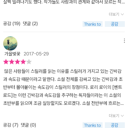
살짝 밀려나기도 했다. 작가들도 사람과의 관계와 같아서 모르는 작
가의 경우 주저하는 경우가 생기게 마련이다. 로리 로이의 작품이 그
더보기
랬다. 하지만 읽지 않았으면 후회할 뻔 했다. 소설의 시작 부분에서부
공감 (
19
)
댓글 (2)
터 마지막까지 무슨 일이 생길 것만 같은 불안감에 긴장하며 읽게 되
었다. 오죽하면 책을 읽다가 잠을 잤는데, 꿈까지 꾸었을까. 누군가 있
을 것만 같은, 누군가 나를 바라보는 것만 같은 그런 불안감 혹은 공포
메뉴
였다. 처음엔 책을 읽다가, 이 소설이 왜 스릴러인가 의심스러웠다. 전
가을벚꽃
2017-05-29
혀 스릴러 같지 않아서 말이다. 다 읽고나서도 스릴러가 맞는가 싶었
던 것도 사실이다. 하지만 누군가에게 위해를 가하는 사람의 등장만
많은 사람들이 스릴러를 읽는 이유를 스릴러가 가지고 있는 긴박감
으로도 불안감과 공포감이 생길수도 있다는 것. 형사가 주인공이 아
과 속도감 때문이라고 말한다. 소설 전체를 감싸고 있는 긴박감과 초
닌, 그렇다고 살인범의 심리가 제대로 그려지지도 않은 한 가족의 이
반부터 몰아붙이는 속도감이 스릴러의 장점이다. 로리 로이의 [벤트
야기였을 뿐이었으니. 하지만 마지막에 가서야 이 소설이 왜 스릴러
로드]는 이런 긴박감과 속도감을 추구하는 독자들이라는 이 소설의
인가. 우리가 느끼는 불안과 공포가 바로 스릴러였음을 알게 되었다.
초반부를 읽으며 조금 실망할지도 모르겠다. 소설 전반부에 흐르는
1965년, 디트로이트에서 캔자스로 향하는 한 가족이 있었다. 아버
긴장감은 유지하고 있지만, 소설은 전반적으로 빠른 속도감으로 독자
지 아서가 25년만에야 고향으로 돌아오게 된 곳, 벤트로드였다. 나에
더보기
를 몰아붙이지를 않는다. 반면 이 소설은 독자들을 1960년대 미국
게 캔자스는 토네이도때문에 집이 통째로 날아간 『오즈의 마법사』의
공감 (
7
)
댓글 (0)
캔자스 시골 마을로 우리를 데려간다. 광활한 벌판과 목가적인 분위