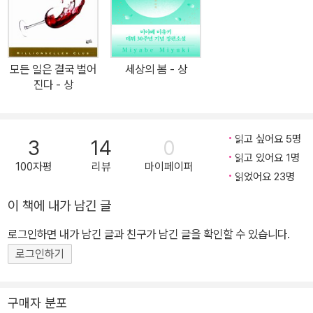
등 미국 내 주요 미디어에서는 ‘《벤트로드》는 아메리칸 고딕 소설의
새로운 전범’ ‘고딕과 느와르의 완벽한 융합’이라며 격찬을 쏟아냈다.
협소한 공간 배경을 바탕으로 서스펜스를 느끼게 하는 소설이 현대의
고딕이라면, ‘벤트로드’를 벗어나지 않는 이 작품은 그 모범이라 할 것
모든 일은 결국 벌어
세상의 봄 - 상
이다. 낭자하는 선혈도, 흉기를 든 살인마도 없지만 아서의 집을 향해
진다 - 상
쉴 새 없이 조여드는 공포가 숨 한 번 크게 쉴 여유조차 주지 않는 것.
로리 로이는 서스펜스의 근간은 ‘곧 무슨 (끔찍한) 일이 벌어질 것만
같다’라는 예감, 그런 예감을 자아내는 분위기에서 비롯된다는 점을
읽고 싶어요 5명
3
14
0
예리하게 파악하고 있다. 아서 가족이 트럭을 몰고 고향으로 돌아오
읽고 있어요 1명
100자평
리뷰
마이페이퍼
는 첫 장면부터 음울한 분위기가 감돌고, 이 긴장감은 마지막 장을 덮
읽었어요 23명
을 때까지 단 한 번도 느슨해지지 않는다. 이는 작가 특유의 치밀한 플
이 책에 내가 남긴 글
롯과 촘촘한 묘사 덕분이다. 귓가에 속삭이는 듯 차분하면서도 감정
로그인하면 내가 남긴 글과 친구가 남긴 글을 확인할 수 있습니다.
이 배제된 차가운 서술이 얼마나 소름 끼치는 서스펜스를 자아낼 수
있는지 《벤트로드》는 완벽하게 보여준다. 에드거상의 안목이 얼마나
로그인하기
정확한지, 로리 로이라는 신인 작가에게 왜 그토록 각광이 쏟아졌는
지, 이제 한국 독자가 직접 확인해볼 차례이다. 역사와 전통의 에드거
구매자 분포