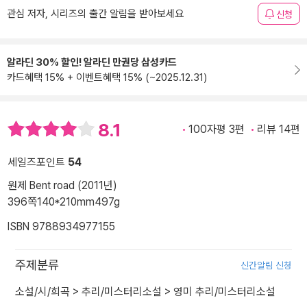
관심 저자, 시리즈의 출간 알림을 받아보세요
신청
알라딘 30% 할인! 알라딘 만권당 삼성카드
카드혜택 15% + 이벤트혜택 15% (~2025.12.31)
8.1
100자평 3편
리뷰 14편
세일즈포인트
54
원제 Bent road (2011년)
396쪽
140*210mm
497g
ISBN 9788934977155
주제분류
신간알림 신청
소설/시/희곡
>
추리/미스터리소설
>
영미 추리/미스터리소설