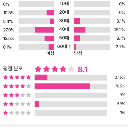
상 심사위원회가 사랑하는 작가 로리 로이의 2012년 에드거상 최우
10대
0%
0%
수신인상 수상작! 미스터리 소설계의 오스카상이라 칭할 만큼 긴 역
20대
0%
10.8%
사와 막강한 권위를 자랑하는 에드거상. 수많은 작가의 등용문 또는
30대
8.1%
5.4%
도약의 발판이 돼왔지만, 중복 수상자가 거의 없을 만큼 보수적이고
40대
16.2%
27.0%
엄격한 심사로 유명하다. 그래서 《벤트로드》로 2012년 에드거상 최
50대
8.1%
13.5%
우수신인상을 수상한 로리 로이가 4년 뒤 《그의 걸음 안에서 죽다Le
60대
2.7%
8.1%
t me die in his footsteps》로 최우수장편상 후보에 올랐을 때, 그
여성
남성
의 수상 가능성을 점친 이는 아무도 없었다. 창설 이래 70여 년에 이
르는 에드거상 역사상, 신인상 수상자가 장편상을 수상한 것은 단 두
8.1
평점 분포
차례뿐이며, 각각 장편상 수상까지 18년(로스 토머스), 12년(스티브
17.6%
해밀턴)이나 걸렸기 때문이다. 그러나 로리 로이는 예측을 뒤엎고 최
76.5%
우수장편상 수상의 영광을 안았다. 지금까지 선보인 작품 세 권 전부
0%
에 에드거상 심사위원회가 뜨거운 관심과 애정을 드러낸 셈! 데뷔 5
년 만에 미국 문학계의 중심에 우뚝 선 로리 로이. 미스터리, 스릴러,
5.9%
크라임 소설에 관심 있는 독자라면 이 작가의 이름을 반드시 기억해
0%
야 할 것이다.