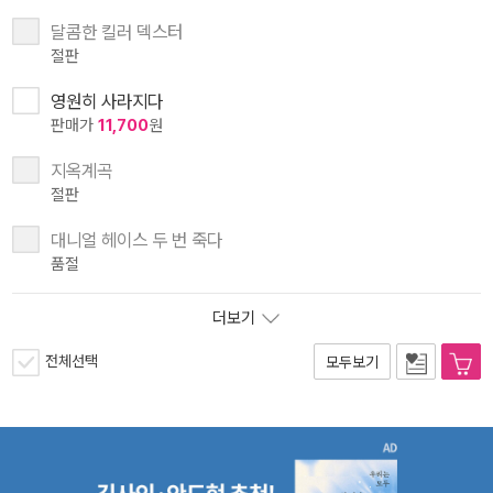
달콤한 킬러 덱스터
절판
영원히 사라지다
판매가
11,700
원
지옥계곡
절판
대니얼 헤이스 두 번 죽다
품절
더보기
전체선택
모두보기