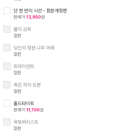
단 한 번의 시선 - 합본개정판
판매가
13,950
원
물의 감옥
절판
당신의 정원 나무 아래
절판
트라이던트
절판
죽은 자의 심판
절판
홀드타이트
판매가
11,700
원
옥토버리스트
절판