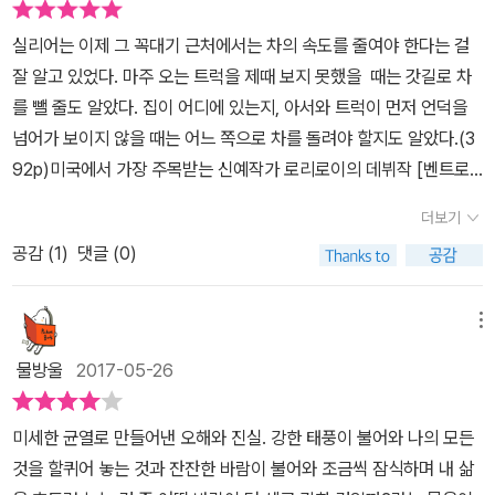
심하기도 쉽다. 소문은 순식간에 사실이 되어버리기도 한다. 마을사
용납치 않는다. 캔자스의 한 시골 마을, 가족은 다시 한 곳에 모인다.
죽음을 마주하면서 분명하게 성장한다. 하지만 그 과정은 결코 행복
람들간의 암묵적인 침묵은 사건을 더 키우는 계기가 되어버린다. 벤
실리어는 이제 그 꼭대기 근처에서는 차의 속도를 줄여야 한다는 걸
가족을 파멸시킬 불씨에 기름을 부은건 주인공 아서가 고향에 돌아오
하지 않다. 아니 오히려 개인적인 큰 상처를 남겼다. 에비의 퇴행과 외
트로드도 마찬가지. 벤트로드에서 일어나는 모든일의 한가운데에 있
잘 알고 있었다. 마주 오는 트럭을 제때 보지 못했을 때는 갓길로 차
자마자 벌어진 한 금발 소녀의 실종 사건이다. 아서의 아내는 이사하
톨이적인 삶과 대비된다. 이런 모든 과정들은 심리적인 긴장감으로
는 레이. 거의 술에 취해있고, 그의 행동들은 어딘가 수상쩍으며 루스
를 뺄 줄도 알았다. 집이 어디에 있는지, 아서와 트럭이 먼저 언덕을
는 날 밤 마을의 한 진입로, 벤트로드라 불리는 급격한 커브길에서 뭔
이어진다. 불편함과 짜증과 두려움 등이 겹쳐지는 장면들로 채워진
에게는 폭력까지 일삼는 그. 정말 레이는 모든일의 배후에 있는것일
넘어가 보이지 않을 때는 어느 쪽으로 차를 돌려야 할지도 알았다.(3
가를 치고만다. 차에서 내려 살펴보지만 아무 것도 없다. 사라진 것인
다. 그리고 마지막에 작가가 충격적이면서도 능청스럽게 알려주는 사
까...마을사람들의 의심어린 눈빛에도 아랑곳않는 레이.당당한건지
92p)미국에서 가장 주목받는 신예작가 로리로이의 데뷔작 [벤트로
가? 애초에 치지 않은 것인가. 엄마의 차에 타고 있던 대니얼은 새로
건들의 진실은 또 다른 생각의 꼬리를 물게 만든다. 읽을 때보다 그 후
체념한건지...그 마을안에서 버텨내는것 말고는 아무것도 할수 없었
드]이다. 모중석 스릴러 클럽의 42번째라는 것만 보아도 이미 장르소
운 친구들을 만나 변태 성욕자 잭 마이어에 대해 듣는다. 최근 근처의
에 더 많은 것을 남기는 책이다.
더보기
던 그의 속내는 이야기의 끝에가서 폭발하고 만다.완벽한 비밀은 없
설을 표방하고 있고 그로 인한 기대감을 주게 만들지만 정작 작가는
교도소에서 탈출한 정신병자. 잭 마이어는 얼굴이 칠흑같이 까매서
다. 언젠가는 진실이 드러나는 법. 그토록 애써가며 숨겨왔던 이야기
공감 (
1
)
댓글 (0)
'장르를 염두에 두고 쓰지는 않는다'고 한다. 단지 '캐릭터와 배경 그
밤에는 도저히 보이지 않는다고 한다. 도주 중인 범죄자라면 반드시
가 드러났을때, 그들의 침묵속에서 희생되어야만 했던 사람이 받게
리고 플롯을 아름답게 직조하여 읽는 사람으로 하여금 다음 페이지를
연못이 있는 벤트로드에서 목을 축일 것이라는 아이들의 말.사라진
될 충격의 파괴력은 어마어마 할것이다.휘몰아치는 전개는 아니지만
넘기고 싶은 소설을 쓸 뿐'이라고 한다. 읽는 사람이 밤을 새워 읽고
메뉴
금발 소녀와 잭 마이어의 탈옥, 벤트로드에서의 의심쩍은 사고, 그리
그래서 마지막이 더 강렬한 소설 <벤트로드>였다.
싶게끔 하는 이야기를 어느 작가나 다 쓰고 싶어할 것이다. 설마 독자
고 수십년 전에 죽은 가족. 사라진 소녀와 수십년 전에 죽은 가족을 하
물방울
2017-05-26
가 자신의 책을 들었다가 몇 페이지도 넘기지 않고 지루하다는 이유
나로 엮는건 '금발의 어린 소녀'다. 흉흉한 소문들 사이에서 아서의 딸
로 팽겨쳐 놓는 작품을 원하지는 않을 것이다. 다만 어떻게 아름답게
에비의 금발이 눈에 띈다. 에비는 오래전에 죽은 가족 '이브'의 얼굴과
미세한 균열로 만들어낸 오해와 진실.​ 강한 태풍이 불어와 나의 모든
이야기를 짜 넣느냐가 관건이다. 이 작가가 주목받는 이유를 알 것도
똑 닮아 있다. 에비는 죽은 고모의(이브) 오래전 드레스들을 입고 캔
것을 할퀴어 놓는 것과 잔잔한 바람이 불어와 조금씩 잠식하며 내 삶
같다. 그저 잔잔한 이야기같으면서도 끊임없이 앞으로 나아가게끔
자스의 들판을 뛰어다닌다.만약 이 소설이 드라마로 나왔다면 소설