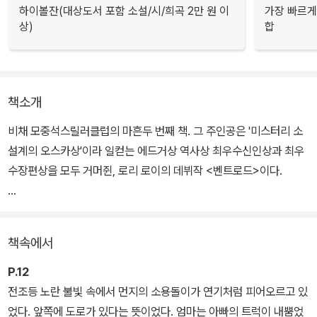
하이볼잔(대상도서 포함 소설/시/희곡 2만 원 이
가장 빠르게
상)
합
책소개
비채 모중석스릴러클럽의 마흔두 번째 책. 그 주인공은 '미스터리 소
설계의 오스카상'이라 일컫는 에드거상 역사상 최우수신인상과 최우
수장편상을 모두 거머쥔, 로리 로이의 데뷔작 <벤트로드>이다.
디트로이트 흑인 폭동을 피해 25년 만에 고향에 돌아온 남자, 가정폭
력에 희생당하는 작은 누나, 가족의 안위보다 체면이 더 중요한 듯한
책속에서
어머니, 냉담하고 배타적인 마을 사람들… 작가는 캔자스의 한 외딴
시골 마을을 배경으로 비극적이고도 은밀한 가족사를 담아냈다. 삭막
P.12
하고 음울한 분위기 속에서 끝없이 점층되는 불안감이 압권인 <벤트
전조등 노란 불빛 속에서 먼지의 소용돌이가 연기처럼 피어오르고 있
로드>는 '고딕으로 장식된 느와르', '미국 아메리칸 고딕 소설의 새로
었다. 앞쪽에 도로가 있다는 뜻이었다. 엄마는 아빠의 트럭이 내뿜었