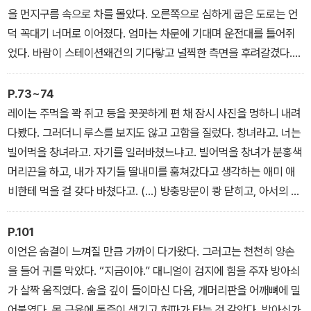
운 전범'이라 극찬받았고, 작가는 단숨에 미국 장르문학계의 중심으
을 먼지구름 속으로 차를 몰았다. 오른쪽으로 심하게 굽은 도로는 언
로 도약했다.
덕 꼭대기 너머로 이어졌다. 엄마는 차문에 기대며 운전대를 틀어쥐
었다. 바람이 스테이션왜건의 기다랗고 널찍한 측면을 후려갈겼다.
큰누나의 죽음 이후 고향을 떠난 아서 스콧. 이야기는 그의 가족이 흑
“꽉 잡아.” 엄마가 외쳤다. (…) “엄마, 조심해요!” 대니얼이 소리쳤다.
인 폭동을 피해 고향 벤트로드로 돌아가며 시작된다. 25년이라는 긴
엄마는 운전대를 힘껏 오른쪽으로 틀었다. 차는 시커먼 배수로를 향
P.73~74
시간이 흘렀지만, 고향에는 여전히 '그 사건'의 상흔이 곳곳에 남아 있
해 미끄러지다가 겨우 멈춰 섰다. 대니얼과 에비의 몸이 앞으로 홱 쏠
레이는 주먹을 꽉 쥐고 등을 꼿꼿하게 편 채 잠시 사진을 멍하니 내려
었다. 아서 가족이 이사온 뒤 공교롭게도 마을에서 소녀가 실종되고,
렸다. 형체는 배수로로 굴러떨어졌다. 텀블위드들이 통통 튕기며 차
다봤다. 그러더니 루스를 보지도 않고 고함을 질렀다. 창녀라고. 너는
이웃들은 타인이나 다름없는 아서에게 의혹의 눈초리를 보낸다.
를 향해 다가오다가 둘기둥 사이의 철조망에 걸려 차곡차곡 포개졌
빌어먹을 창녀라고. 자기를 일러바쳤느냐고. 빌어먹을 창녀가 분홍색
다.
머리끈을 하고, 내가 자기들 딸내미를 훔쳐갔다고 생각하는 애미 애
게다가 고향에 돌아온 뒤로 아서의 막내딸 이브는 죽은 고모의 유품
비한테 먹을 걸 갖다 바쳤다고. (…) 방충망문이 쾅 닫히고, 아서의 트
에 지나치게 집착하고, 아들 대니얼은 어쩐지 아서의 총에 관심을 보
럭에 시동이 걸렸다. 진입로를 따라 천천히 내려가는 트럭의 타이어
인다. 아서는 소중한 것을 잃을 것 같다는 불안감에 휩싸이기 시작하
밑에서 자갈이 왈그락거렸다. 집 앞을 지나가던 트럭은 잠시 멈춰 섰
P.101
는데….
지만 이내 엔진 소리가 점점 멀어져갔다.
이언은 숨결이 느껴질 만큼 가까이 다가왔다. 그러고는 천천히 양손
을 들어 귀를 막았다. “지금이야.” 대니얼이 검지에 힘을 주자 방아쇠
가 살짝 움직였다. 숨을 깊이 들이마신 다음, 개머리판을 어깨뼈에 밀
어붙였다. 목 근육에 통증이 생기고 허파가 타는 것 같았다. 방아쇠가