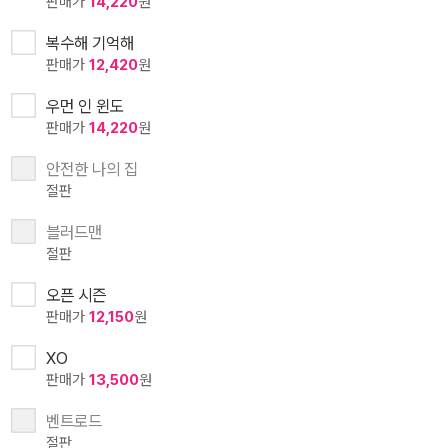
판매가
14,220
원
복수해 기억해
판매가
12,420
원
우먼 인 윈도
판매가
14,220
원
안전한 나의 집
절판
블러드맨
절판
오픈 시즌
판매가
12,150
원
XO
판매가
13,500
원
벤트로드
절판