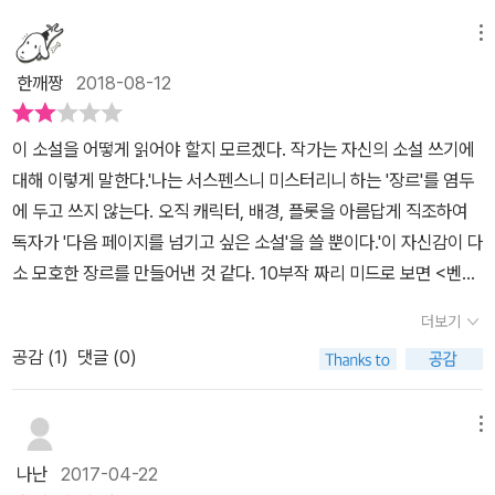
소문이 돌았고...그 일은 지금까지 레이의 뒤를 쫓아다녔다.하필 소녀
모든 상황을 적극적으로 해결하려 하지 않고 뒤로 미루기만 해 실리
구도 결코 행복하지 못하다. 과거의 망령과 왜곡된 진실은 시간이 흘
앤이 돌아오지 않을 것이라는 생각이 든다. 그런데 마을 사람들은 이
가 행방불명되던 날 레이의 행방이 묘연했기에 사람들은 당연스레 그
어를 실망시키게 된다.남편이 더 이상 내 아이들을 지킬수 없을지도
메뉴
러도 한 집안의 사람들을 어둠속에서 벗어나지 못하게 만든다. 사랑
소녀의 실종을 레이 고모부 탓이란 생각을 한다. 아내를 때리는 남자,
를 범인으로 생각한다.이브가 죽던 그날의 진실과 현재 일어난 유괴
모른다는 두려움과 함께...이렇게 모든 갈등 상황이 속속 아서와 실리
하고 사랑받았지만 원치 않은 일이 생기며 미래를 선택하기 보다는
한깨짱
2018-08-12
술에 늘 취해 있는 남자란 설정이 이 의문을 더욱 단단하게 만든다. 과
사건의 전말은 무엇일까??조용하기에 더 수상한 그곳 벤트로드. 숨
어의 집으로 모여들 즈음 마침내 비밀의 문이 열리고 화약고가 터지
현재에 머무르고 싶었던 인물과 그런 인물을 도와주고 싶었던 한 사
거의 죽음과 현재의 실종이 어떤 연관성이 있을까? 읽으면서 생각한
겨진 비밀이 서서히 수면위로 떠오르기 시작했다. 로리 로이작가의
면서 엄청난 스피드로 모두를 휘몰아친다.조용한 목가적인 마을에 숨
람으로 인해 절망을 맛본 인물은 자신이 가진 성격까지도 180도 변
이 소설을 어떻게 읽어야 할지 모르겠다. 작가는 자신의 소설 쓰기에
것들은 모두 틀렸다. 그리고 아직 성당의 그림자가 짙게 드리워진 마
데뷔작인 소설 <벤트로드>를 읽었다. 국내에는 처음 소개되는 작가
겨진 엄청난 비밀들은 사실은 모두가 알고 있으면서 모른척 외면하고
한다. 돌이킬 수 없는 선택은 한 집안 사람들을 위험 속에 빠트리고 마
대해 이렇게 말한다.'나는 서스펜스니 미스터리니 하는 '장르'를 염두
을에서 루스 고모가 이혼한다는 것은 쉬운 일이 아니다. 레이의 아이
라 아무런 정보가 없었지만 애드거상 최우수 신인상이라는 타이틀이
도움을 청하는 손길을 뿌리친 결과였으며 그 외면의 결과롤 고통받는
는데....우리는 타인보다 혈연으로 맺어진 관계 가족을 믿는다. 가족이
에 두고 쓰지 않는다. 오직 캐릭터, 배경, 플롯을 아름답게 직조하여
까지 임신한 상태에서는 더욱. 읽으면서 가장 분노하게 만든 인물 중
작가에 대한 호기심을 갖게 만들었다. 소설은 생각보다 쉽게 읽히질
건 늘 여자들과 어린 아이들뿐이었다.침묵의 대가로 누군가가 고통받
라도 작은 의심의 씨앗이 싹을 틔우면 걷잡을 수 없다. 시골풍경이 가
독자가 '다음 페이지를 넘기고 싶은 소설'을 쓸 뿐이다.'이 자신감이 다
한 명이 신부다. 자신의 종교관 때문에 한 여성을 위험에 몰아넣었기
않는다. 자극적인 장면이나 사건들도 존재하지 않는다. 그냥 캔자스
는다는 사실보다 자신들의 체면과 비밀의 유지가 더 중요하다고 생각
진 느긋하고 여유로운 모습이 아니라 불안하고 어두운 분위기에 누군
소 모호한 장르를 만들어낸 것 같다. 10부작 짜리 미드로 보면 <벤트
때문이다. 이런 생각들은 그만의 것이 아니다. 평온해 보이는 마을의
주의 작은 마을 벤트로드에 일어나는 일들이 담담하게 전개되었다.아
하는 사람들의 이기적인 형태는 시대를 막론하고 이어져오는데...그
가를 의심할 수밖에 없는 불편한 마음들이 상대를 의심하게 만들며
로드>는 9화까지 변죽만 울리다 10화에 이르러 결국 끓지 못하고 식
수면 아래에 얼마나 추악하고 무서운 일들이 잠겨 있을지 모른다. 읽
서의 매형인 레이. 그는 어째서 사랑했던 여자 이브의 언니와 결혼을
들이 잊고 있는게 있다.이 세상에 영원한 비밀은 없다는 것을...
더보기
과거의 인물과 현재 사라진 소녀의 죽음을 둘러싼 이야기가 흥미롭게
어버린 찻물 같다. 문장과 인물, 배경 그리고 이들을 엮어 넣는 솜씨가
을 때 느낀 분노와 놀라움은 이야기가 마지막에 도달할 때가 되면, 지
했을까?? 루스를 통해 이브를 떠올린다고 하기에 두 자매는 닮은꼴
전개된다. 가족이 가진 선의가 선의가 아니게 되어버릴 때... 죽음보다
공감 (
1
)
댓글 (0)
대단함에도 불구하고 이 소설은 '다음 페이지를 넘기고 싶은 마음'에
금 이 글을 쓰는 순간에 도착하면 더 많은 생각과 분노와 안타까움으
이 아니다. 오히려 아서의 막내딸 에비가 어린시절 이브의 모습을 꼭
더한 비밀을 간직할 수밖에 없게 되어버린 가족의 진실이 안타깝게
심각한 피로감을 만들어낸다. 소설 내내 착 가라앉은 이야기를 의미
로 가득해진다. 미스터리 소설이지만 한 편의 성장 소설이기도 하다.
빼닮았다. 그래서 그런가...에비를 보는 레이의 눈빛이 어쩐지 심상치
느껴지며 애드거 상 수상작가의 작품답게 스릴러 소설의 재미를 느낄
심장하게 펼쳐놓고도 이토록 흥미롭지 않은 소설을 읽은 건 태어나서
대니얼의 육체적 정신적 변화는 아주 두드러지게 드러난다. 아빠 아
메뉴
않다.바로전에 읽은 책에서도 느꼈지만 폐쇄적인 마을은 위험하다.
수 있어 좋았다.
처음인 것 같다.과거에 한 소녀가 죽었고 가족은 그 비밀을 공유한다.
서가 분노해 떠나야 했던 이유가 드러났을 때, 그날부터 현재까지 그
각 가정의 속사정까지 속속들이 알만큼 가깝기에 서로를 감시하고 의
나난
2017-04-22
각자 그 비밀을 품은 채 떨어져 살았으면 좋으련만 소설은 그 평화를
다지 성장하지 못했다는 느낌이 들었는데 대니얼은 친구를 때리고,