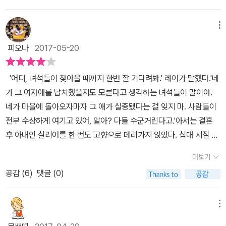
이미지가 강했다. 그래서일까. 어두운 밤 아빠 아서와 엄마 실리어가
기를 풍기는 배경이지만, 소설의 배경이 되는 벤트로드로 불리는 마
각자의 차량에 아이들을 싣고 오던 중 어떤 물체가 따라오는데 토네
을은 결코 평온하지는 않다. 벤트로드는 마치 한국 영화의 [곡성]처럼
메뉴
이도가 연상될 만큼 강한 바람이 시야를 가렸던 장면이 저절로 연상
무언가 심각한 비밀을 간직하고 있는 것같이 타인을 적대하고 의심하
되었다. 누군가를 치었을 수도 있지만, 그저 텀블위드(회전초. 바람이
피오나
2017-05-20
는 분위기가 팽배하다. 소설은 디트로이트에서 살던 아서와 실리어
날려 굴러다니는 말라붙은 식물 따위의 덩어리)려니 했다. 캔자스로
가정이 디트로이트의 흑인 폭동을 겪은 후, 도시생활에 염증을 느끼
돌아온 때부터 어쩐지 이 곳이 심상찮다. 무슨 일이 그들 가족에게 기
'어디, 녀석들이 찾아올 때까지 한번 잘 기다려봐.' 레이가 말했다.'네
고 세 자녀인 일레인과 대니얼, 에비와 함께 고향인 캔자스의 시골로
다리고 있을까. 아빠 아서는 25년 전에 어떤 일이 있었던 것일까. 아
가 그 여자애를 납치했을지도 모른다고 생각하는 녀석들이 말이야.
내려간다. 아서가 고향을 떠난 지 25년 만이다. 고향으로 돌아오자
서와 실리어 부부, 일레인과 대니얼, 에비네 가족을 반겨주는 사람은
네가 마을에 돌아오자마자 그 애가 실종됐다는 걸 잊지 마. 사람들이
아서의 어머니인 리사와 누나인 루스, 그리고 누나의 남편인 레이가
리사 할머니와 레이 고모부, 루스 고모다. 여기에서 레이 고모부와 루
전부 수상하게 여기고 있어, 알아? 다들 수군거린다고.'아서는 결혼
반갑게 맞아준다. 그러나 실리어는 오랜 알코올중독으로 망가진 레이
스 고모는 이들 가족에게 특히 중요한 인물인데 그들은 반겨주는 모
후 아내인 실리어를 한 번도 고향으로 데려가지 않았다. 십대 시절 벤
의 눈은 자신의 몸을 음탕하게 쳐다보는 것을 느끼며 불길한 예감에
양새부터 어쩐지 불안감을 조성한다. 레이 고모부에게서는 술냄새가
트로드에서 큰누나 이브를 잃은 뒤로는 절대 뒤돌아보고 싶지 않았던
사로잡힌다.아서의 가문과 마을 전체에는 오래전 죽은 아서의 큰누나
더보기
나고 실리어를 바라보는 눈빛엔 어쩐지 엄마를 훑어보는 느낌이다.
것이다. 하지만 디트로이트 흑인 폭동을 피해 25년 만에 아서의 가족
이브에 대한 어두운 그림자가 짙게 깔려져 있다. 웬일인지 아서는 이
엄마는 그 눈빛이 무척 싫었다. 살집이 없이 창백한 피부를 갖고 있는
공감 (
6
)
댓글 (0)
은 그의 고향으로 돌아가게 된다. 이야기는 이들의 여정이 출발하는
브의 죽음이 자신의 탓인 것처럼 여기고, 리사와 루스 역시 이브의 죽
루스 고모. 루스 고모는 불안해보이지만 가족들을 반기며 힘껏 안아
첫 단락부터 심상치 않은 분위기를 보여주면서 시작된다. 시커먼 어
음에 대한 죄책감을 가지고 있다. 루스 역시 이런 죄책감 때문에 한때
주었다. 에비의 외모는 키가 작고 금발 머리를 가졌는데, 이 소설에서
둠 속을 달리는 스테이션왜건 속의 실리어와 아들 대니얼, 딸 에비는
메뉴
는 죽은 이브와 결혼을 약속했던 레이와 결혼을 한 것이다. 그러나 마
에비의 외모는 큰 의미를 가진다. 죽은 이브 고모의 외모와 꼭 닮은 것
트럭을 운전하는 아서를 놓치고 만다. 경사진 듶판을 따라 차를 향해
을 사람들은 이브를 죽인 사람이 레이라고 굳게 믿고, 그를 경계한다.