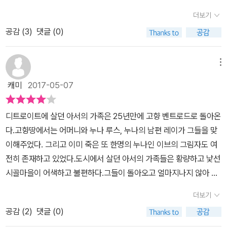
인데다 루스에게 폭행을 일삼는 쓰레기 같은 존재이렇게 작은 마을에
는 듯 했고, 금방이라도 레이 고모부가 쳐들어올 것만 같았다. 작가가
음 알게 되었지만 '애드거 상'을 수상할 정도로 저자의 필력은 대단하
순간 쩍 하고 갈라지며 그 모든 평화를 깰 수도 있다는 걸 우리는 알고
를 끌고 나가지 않는다. 소설 속 등장인물들 대부분이 자신의 감정과
더보기
는 별다른 오락거리가 없어 도시생활에 익숙한 실리어에게는 모든 것
왜 에드거상 최우수 신인상을 수상했는지 충분히 납득할 만한 작품이
였기에 믿음을 갖고 읽기 시작했는데 가족이란 당연하게 생각했던 존
있다. 아주 사소하게 시작한 불안이 결국에는 영혼 전체를 잠식할 수
생각을 드러낸다. 하지만 1인칭 시점이 아니다. 이 차이가 처음에는
을 자급자족하는 농촌 생활이 고될 뿐 아니라 마을 전체 사람들이 서
었다. 작가의 다음 작품을 기대할만큼 작가의 이름을 확실하게 기억
공감 (
3
)
댓글 (0)
재와 믿음을 둘러싼 흥미로운 작품이다. 어쩔 수 없이 고향을 떠났던
도 있다는 걸 말이다. 그 모자이크를 태연하고, 아무렇지 않게 직조해
조금 적응하는데 어려웠지만 읽다 보니 금방 적응했다. 소설 속에서
로를 너무나 오랫동안 봐와서 사생활이란 없는 곳이기에 더욱 스트레
했다.
아서 스콧... 결코 돌아오고 싶지 않았던 고향으로 흑인폭동으로 인해
내는 작가의 솜씨가 그야말로 놀랍다. 로리 로이는 '미스터리 소설계
주요한 인물들은 실리어와 아들 대니얼과 막내딸 애비와 고모 루스
스가 컸는데 이곳으로 오고 나서부터 남편 아서마저 자신이 사랑했던
가족들을 데리고 떠날 수밖에 없었다. 아내와 세 자녀와 함께하는 길
의 오스카상'이라 일컫는 에드거상 역사상 최우수신인상과 최우수장
메뉴
정도다. 물론 사건을 만들고, 다른 사람과 직접적으로 충돌하는 인물
남자가 아닌 마치 다른 사람 같은 거리감을 느끼게 되고 심지어 딸 에
에서 우연히 음산한 기운을 풍기는 한 남자를 본다. 남자가 가진 분위
편상을 모두 거머쥔 작가이다. 에드거상의 육십여 년 역사에서 최우
은 레이 고모부나 아빠인 아서 등이 있다. 이들의 감정 묘사는 다른 인
캐미
2017-05-07
비가 죽은 이브와 흡사한 외모를 가졌다는 자각은 그녀로 하여금 자
기처럼 고향 마을을 덮고 있는 음산한 기운은 사라진 소녀로 인해서
수신인상과 최우수장편상을 모두 수상한 여성 작가는 그녀가 처음이
물들에 비해 월등이 적다. 이 시대에 상대적으로 약자인 여자들은 현
칫하면 에비를 잃을 수도 있다는 두려움을 주게 된다.오랫동안 남편
다. 소녀를 납치한 인물로 지목되는 인물도 있지만 이 마저도 확신할
라고 하니 대단하지 않을 수가 없다. 바로 그 에드거 신인상을 받은 그
실을 그대로 직시하기보다 타인이 던져 준 이야기에서 비롯한 상상력
디트로이트에 살던 아서의 가족은 25년만에 고향 벤트로드로 돌아온
레이에게 맞고 살았던 루스의 결혼생활을 알게 된 아서는 적극적으로
수 없다. 아서는 자신의 형제자매와 연관이 있는 한 인물을 의심한다.
녀의 데뷔작이 바로 이 작품 <벤트로드>이다. 그녀가 써낸 세 작품
에 의해 더 많은 영향력을 받는다. 이 때문에 독자가 감정이입을 많이
다.고향땅에서는 어머니와 누나 루스, 누나의 남편 레이가 그들을 맞
개입해서 부부 사이를 떨어뜨려놓고 아내를 소유물처럼 여기는 게 당
그는 이미 과거의 전적을 놓고 볼 때 의심할 수밖에 없다고 여겨지는
모두 1960년대 전후의 지방 도시를 배경으로 하는 가족의 비극을 다
하게 되면 더욱 긴장감을 느끼게 된다. 평온해야 하는 시골 마을임을
이해주었다. 그리고 이미 죽은 또 한명의 누나인 이브의 그림자도 여
연시되고 아내를 때려도 묵인되는 시대적 분위기에 따라 레이는 당연
인물이다. 2년 전에 떠난 남겨진 집에서 사라진 인물의 죽은 시체가
루고 있다고 하는데, 그 거대한 이야기의 첫 발걸음인 셈이다. '고딕으
감안하면 따분하고 지루해야 하지만 작가는 잠시도 독자를 편안하게
전히 존재하고 있었다.도시에서 살던 아서의 가족들은 황량하고 낯선
한 듯 아내 루스의 소유권을 주장하며 아서와 실리어의 집을 드나들
발견되고 이 일을 계기로 스토리는 급물살을 탄다. 절대적으로 자신
로 장식된 느와르', '미국 아메리칸 고딕 소설의 새로운 전범'이라 극찬
놓아두지 않는다. 가장 먼저 아서가 25년 동안 고향을 떠날 수밖에
시골마을이 어색하고 불편하다.그들이 돌아오고 얼마지나지 않아 마
면서 은근한 위협을 가하기 시작한다.두 사람을 살해한 것으로 추정
의 것이라고 믿었기에 마냥 행복하고 사랑스럽게 다루었다. 아서의
받았다는 말이 부풀려진 것이 아님을 이 작품을 읽어보면 느낄 수 있
없게 만든 사건이 있고, 레이 고모부의 가정 폭력이 있다. 여기에 소녀
을에서 어린 금발머리소녀 한명이 행방불명이 되고 사람들은 레이를
되는 인물이 자신의 집을 드나들고 자신의 아이들에게 마음껏 접근하
누이 루스가 임신을 하지만 그녀의 몸 상태와 과거의 전력으로 볼 때
다. 그녀의 다음 작품이 궁금해진다.
더보기
줄리앤의 실종이 있다. 아서의 딸인 에비는 25년 전 죽었던 이브 고
의심한다.젊은시절, 이브를 사랑했지만 이브가 죽고 난후 그녀의 언
는 현재의 상황은 실리어가 아니라 그 누구라도 견디기 힘들 정도의
위험하다. 루스의 남편 레이는 아서가 자신을 의심하고 안 좋게 바라
모와 꼭 닮았고, 줄리앤의 외모도 이와 비슷하다. 이 죽음과 실종은 또
공감 (
2
)
댓글 (0)
니 루스와 결혼한 레이. 한동안 동네에서는 레이가 이브를 죽였다는
스트레스 상황이지만 남편인 아서는 아내가 모르는 비밀을 가지고 이
보는 시선에도 루스를 자신의 소유물처럼 강한 집착을 보인다. 그 누
다른 사건을 불러오지 않을까 하는 긴장감을 불러온다. 실종된 줄리