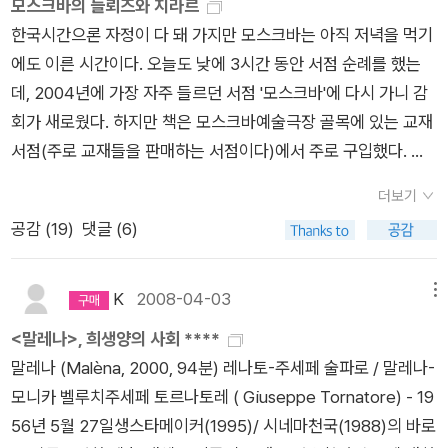
모스크바의 들뢰즈와 지라르
다 복잡하고 심오하다. “누구 앞에 경배할 것인가?”라는 물음, 더
gnorance)에 있기 때문일까, 아니면 인간 생명에 대한 근원적
이 뒤섞여 표현되어야할 그 장면에서 나는 아쉬웠고, <색,계>의
회고록이기도 하다. 유방암에 걸려 죽음을 준비하던 저자는 수십
다. 여기에 진보 진영의 감상적 퇴물 스테판과 중도 성향의 온건
한국시간으론 자정이 다 돼 가지만 모스크바는 아직 저녁을 먹기
욱이 “모든 사람이 함께”, “공동으로”라는 요구 조건은 이미 유물
존중 때문일까. 각자 나름의 논리가 있지만, 서로 부딪치는 논리
탕웨이와 양조위, 아니 왕 치아즈와 이를 떠올리지 않을 수 없었
년 동안 묻어 두었던 옛 일기를 읽다, 해결하지 못한 자신의 과제
파 속물 작가 카르마지노프가 얼떨결에 합세한다. 저속한 호기심
에도 이른 시간이다. 오늘도 낮에 3시간 동안 서점 순례를 했는
론적 차원을 넘어서 관념론적인 차원을 건드린다. 즉, 인간의 삶
에서 우리는 우리가 갖는 '정의(正義)'라는 개념이 흔들림을 느낀
다. 김대승 감독도 여전히 '계'의 세계에서 벗어나지 못한 사람이
를 끝내기로 마음먹는다. 책과 토론을 좋아했지만 아동 학대에 가
에 사로잡혀 매순간 스캔들을 갈망하는 대중의 존재(율리야 렘브
데, 2004년에 가장 자주 들르던 서점 '모스크바'에 다시 가니 감
이 제대로 영위되기 위해서는 생물학적, 물리적 욕구와 더불어 심
다. 이처럼 흔들리는 가치관 속에서 보편적인 행동원칙을 찾아 행
구나. (혈의누,가 훨씬 나았다) 계의 세계에서 오래 몸
까울 만큼 자신을 몰아세웠던 부모, 잦은 이사와 전학으로 인한
케 패거리)도 간과해서는 안 된다. 화자(안톤 라브렌치예비치 G-
회가 새로웠다. 하지만 책은 모스크바예술극장 골목에 있는 교재
리적, 정신적 욕구가 동시에 충족되어야 한다. 복음서는 후자의
동하기가 어려운 것은 당연한 일일 것이다. 그래서 빼앗은 돈의
담고 살아왔다는 저자는 그 경계를 넘지 못할바엔 넓혀가기로 하
외로움, 문학, 철학, 과학, 수학 등에 대한 관심, 사춘기에 겪은 해
v) 역시 시피굴린 사건의 진상을 파악하기 위해 수사관처럼 주변
서점(주로 교재들을 판매하는 서점이다)에서 주로 구입했다. 들
영역을 ‘하느님의 말씀’으로 명명하지만, 대심문관으로 대표되는
도움을 받아 훗날 전 인류와 공공의 사업을 위해 자신을 헌신하겠
고 조심스럽고도 도발적으로 그러면서도 여전히 착한 어조로 '욕
리 현상과 일종의 신비체험, 그로 인한 정신적 붕괴, 과학자에서
을 수소문하고 현장답사까지 나간다. 여기서 연대기 작가의 성실
고 간 돈이 모자라서 모스크바서점엔 한번 더 가볼 참이다.아래가
도스토예프스키의 반항아들은 그 ‘하느님의 말씀’마저도 천상이
다는 결심을 가지고, 노파를 죽이고 돈을 빼앗는다면, 너는 어떻
망해도 괜찮아'를 말한다. 썩 재미나고 유익하고 통쾌하기도 한
사회운동가로의 변신 등 일생에 걸친 탐색의 여정이 파노라마처
성이 강조되기도 하지만, ‘알 권리’를 내세워 타인의 인권을 짓밟
더보기
모스크바서점이다. 내가 주로 구하는 책은 러시아문학 작품, 러시
아닌 지상의 세계에서 찾고자 한다. 이 욕망이 현실에서는 두 형
게 생각하니? 그 작은 범죄 하나가 수천 가지의 선한 일로 보상될
책이다. 대부분의 '나'와 '너'를 살살 건드리고 까발려주니까. 많
럼 펼쳐진다. 말이 나온 김에 덧붙이자면 최근에 세상을 떠난 르
는 근대 저널리즘의 맹점이 드러나기도 한다. 전반적으로 <악령
공감 (
19
)
댓글 (6)
아문학 연구서 등 전공관련서와 이론서/철학서의 러시아어 번역
식, 즉 종교(신화)와 정치(혁명)로 표현된다. 도스토예프스키의
수는 없는 걸까? 한 사람의 생명 덕분에 수천 명의 삶이 파멸과
은 부분 공감되는 저자의 말을 간단히 정리하면, 지랄(에너지, 청
네 지라르의 책들도 개인적으로는 다시 뒤적여보게 된다. <나는
>이 위대한 것은 정치적 층위와 더불어 형이상학적 층위, 종교-
서들이다. 연구서와 번역서는 사실 대형서점에 가도 '재미'를 못
주요 소설들이 신과 인간의 본질을 묻는 형이상학적인 문제와 더
분열로부터 구원을 얻게 되고, 한 사람의 죽음과 수백 명의 생명
춘, 이드id, 색)총량의 법칙에 따라 사는 우리는 숨겨진(억눌
사탄이 번개처럼 떨어지는 것을 본다>(문학과지성사, 2004), <
신학적 층위를 아우르기 때문이다. 정치 혁명을 통한 지상낙원이,
보는 수가 많다. 제대로 다 갖춰놓는 서점이 없기 때문이다. 그런
불어 일관되게 정치와 혁명을 다루는 것, 적어도 그것을 배면에
이 교환되는 셈인데, 이건 간단한 계산 아닌가! 그 허약하고 어리
K
2008-04-03
메뉴
린) 욕망을 발현하기 위해 어느 시점 '탈선자'가 되거나 '사냥꾼'이
그를 통해 스캔들이 왔다>(문학과지성사, 2007), <희생양>(민
참으로 역설인데, 지상에서 불가능하다면, 또 다른 가능성은 광기
데 교재서점에서 뜻밖에도 들뢰즈/가타의 <천개의 고원> 러시
깔고 있는 것은 우연이 아니다. 이렇듯 빵 속에서 단순히 빵이 아
석고 사악한 노파의 삶이 사회 전체의 무게에 비해 얼마만큼의 가
<말레나>, 희생양의 사회 ****
된다. 일탈의 길이나 사냥꾼의 길이나 본질은 같은 것, 결국 같은
음사, 2007) 등을 다시 정색하고 정독해볼 참이다... 15. 11. 15.
에 사로잡힌 인물들의 몽상 속에서 점쳐볼 수밖에 없다. 2) 샤토
아어판을 발견했다. 작년에 출간된 책이다. 들뢰즈의 책은 대부분
닌 그 이상의 것을 찾으려는 욕망, 나아가 그 와중에 ‘하느님의 말
치를 지닐 수 있을까? 그 노파의 삶은 바퀴벌레와 이(蝨)의 삶보
말레나 (Malèna, 2000, 94분) 레나토-주세페 술파로 / 말레나-
출발지에서 나온 길이다. 사냥꾼은 남의 행복을 감시하고 훔쳐보
프의 ‘토끼’와 키릴로프 ‘인신(人神)’ 해방된 농노이자 대학생
이 이미 출간돼 있고, 가타리와의 공저도 <천개의 고원>만 빼고
씀’마저도 손에 넣고자 하는 인간의 대범하면서도 비굴한, 또한
다 더 나을 것이 없고, 어떠면 그보다 더 못하다고도 할 수 있어.
모니카 벨루치주세페 토르나토레 ( Giuseppe Tornatore) - 19
고 상스러운 시선과 언사도 서슴지 않는다. 내 생각은, 우리는 훔
혁명가였던 샤토프(｢빛나는 인물｣)는 소설 속에 메시아의 도래
는 대부분 러시아어판이 있는 걸로 안다. 왜 출간이 안 되는지 의
오만하면서도 겸허한 욕망의 기저에는 신화화-탈신화화의 메커
왜냐하면 그 노파는 해로운 존재니까. _ 도스토예프스키, <죄와
56년 5월 27일생스타메이커(1995)/ 시네마천국(1988)의 바로
쳐보기를 당하고 싶은 욕망 또한 갖고 있지 않나 하는 거다.드러
를 꿈꾸는 슬라브주의자로 등장한다. 이 전향에 스타브로긴이 개
아하게 생각하던 차였는데, 예기치않은 장소에 꽂혀 있었다. 가격
니즘이 도사리고 있다. 이 문제를 소설적 틀에서 담아낸 작품이
벌(상)>, p161/680 그래, 바로 맞아! 그게 인간의 법칙이야......