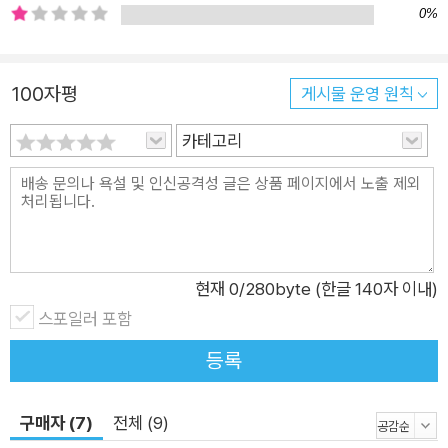
0%
어나 다른 이견을 제시한다는 것은, 물론 한국인들도 예외는 아닐
테지만, 대부분의 서구인들에게는 더더욱 쉬운 일은 아닐 것이다.
그런 점에서 우리는 지라르의 『희생양』을 두고 새로운 성서 해석
100자평
게시물 운영 원칙
이라고 간주할 수도 있을 것이다. 성서에 대한 다른 해석을 시도
하고 있는 이 책이 주는 인상은 아슬아슬하여 심지어는 도발적이
카테고리
기까지 하다. … 지라르에 대한 깊은 이해는 결국 우리로 하여금
우리 현실에 대한 정확한 이해를 향하게 하는데, 이는 서구에서
활발히 진행되고 있는 지라르 이론의 연구 영역의 확산 현상을 통
해 실제로 확인할 수 있다. 지라르의 이론은 그만큼 적용 영역이
넓다. 다시 말해 다산성을 가지고 있다. 그 원인을 우리는 그의 인
현재
0
/280byte (한글 140자 이내)
간 ‘욕망’에 대한 깊은 이해에서 찾아야 할 것이다. 인간을 다루고
스포일러 포함
있는 모든 학문의 기초에는 분명 인간의 ‘욕망’ 문제가 어떤 형식
등록
으로든 들어있기 때문이다. 사실, 지라르의 야망은 모든 인간적
현실과 이론을 하나로 묶을 수 있는 ‘거대 이론’을 꿈꾸는 것이다.
구매자 (7)
전체 (9)
그러므로 그의 이론이 모든 영역에 적용 가능하다는 것은 곧 그