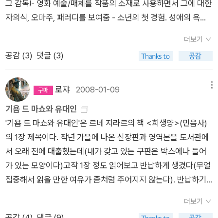
그 감독!- 영화 예술/매체를 작품의 소재로 사용하면서 그에 대한
내 보이고 싶은 노출증 환자랄까. 관음증적 욕망의 시선을 욕망하
입된 것으로 얘기된다. ‘토끼 소스’를 만들기 위해서는 ‘토끼(=
은 25000원 가량.아래가 실물이다.참고로 <안티오이디푸스>
곧 <악령>(1871-1872)이다. <악령>은 그 자체로 신
법칙, 소냐! 바로 그래......! 그리고 난 알아, 소냐. 머리와 정신이
자의식, 오마주, 패러디를 보여줌 - 소년의 첫 경험. 성애의 욕망.
는...욕망은 보는 자와 보이는 자 사이의 역학작용이 아닐까. 서로
신)’가 필요하다는 식의 대화에서 암시되듯, 샤토프에게는 ‘믿
의 러시아어판은 2008년에 나왔다. 그리고 <의미의 논리>의 새
화(희랍신화)와 태생적으로 연결된 고대비극의 유비로 읽혀왔으
견고하고 강한 사람이라야만 사람들의 주권자가 된다는 사실을
성장의 통과의례가 늘 나온다. 0> 구불구불하고 좁은 골목. 빽빽
닮았고 또 닮아가는. 저자는 (모방)욕망은 발전의 원동력이지만
음’의 과제가 부여되었다. 러시아와 러시아 정교를 믿는다고 외치
번역판도 올해 출간됐다. 우리말로도 <안티오이디푸스>(<앙띠
며 뱌체슬라프 이바노프에 의해 ‘소설-비극’(роман-траге-ди
말이야! 더 많이 용기를 내어 일을 감행하는 사람만이 사람들 눈
더보기
하게 들어찬 흙벽집들. 가난한 이탈리아의 마을1> 무솔리니가 집
심하면 경쟁과 폭력을 낳는다고 지적한다.욕망이 가열되면 원래
는 그가 정작, 신은 믿느냐는 스타브로긴의 추궁에는 유보적인 답
오이디푸스>)의 새 번역판이 올해 나온다고 하므로 '자본주의와
я)이라는 이름을 얻기도 했다. 이 고전적 정의가 여전히 유효한
에는 옳아 보이는 것야. 보다 많은 것을 무시하는 자만이 그들의
공감 (
3
)
댓글 (3)
권하는 파시스트 정권의 이탈리아, 그 중 시칠리아. 연합군과의
의 목표나 소망의 정체는 희미해지고 그저 경쟁만이 남아 폭력을
밖에 내놓지 못한다. “나는… 나는 신을 믿게 될 겁니다.”(상권,
분열증'은 아주 오랜만에 완독을 시도해볼 수 있겠다. <의미의 논
것은 도스토예프스키의 여타 장편, 특히 <악령>이 ‘비범한 인
입법자가 되고, 더 많은 일을 해치울 수 있는 사람이 그 누구보다
전쟁 선포- 열광하는 국민들- 그리고 13살의 레나토가 새 자전거
휘두르게 된다.<꽃들에게 희망을>에서 애벌레들이 자신들의 몸
??쪽.) 그리고 샤토프의 사상 자체도 맹목적인 국수주의와 선민
리>까지 보태서. 들뢰즈 외에 후설과 하이데거의 책들이 새로운
간’(신의 유비로서의 영웅)과 운명(стихия) 간의 비극적 투쟁 및
도 옳은 사람이 되는 거야! _ 도스토예프스키, <죄와 벌(하>, p3
를 산 날 -레나토의 친구들은 돋보기로 개미를 태워죽이는 장난
으로 탑을 쌓고 정상을 향해 오르기만 하는 장면이 연상된다.정작
의식의 극단적인 표현에 가깝다. 실상 혁명의 관념을 신의 관념으
로쟈
2008-01-09
메뉴
장정으로 다시 나왔고, 롤랑 바르트와 레비-스트로스의 책도 '아
파국이라는 도식을 소설적으로 형상화했기 때문이다. 대체로 이
51/838 다른 한 편으로, 라스꼴리니꼬프의 살해는 역설적으로
을 하다 레나토를 맞는다. -그리고 아름다운 자태로 걸어가는 말
정상에 무엇이 있는지, 무엇을 위해 정상에 오르려하는지 스스로
로 대체했다고 해서 본질이 달라지는 것은 아니다. 그것은 전혀
기욤 드 마쇼와 유대인
카데미 프로젝트' 시리즈로 다시 나왔다(바르트의 <S/Z>은 오
바노프는 신화-비극의 부활로서의 도스토예프스키의 소설에 논
탐욕의 화신 알료나 이바노브나를 정화(淨化)시키는 것은 아닌
레나의 등장. 2> 말레나에게 반해 성적 흥분을 느끼는 성장기의
전혀 의식하지 못한 채하나의 애벌레가 다른 애벌레를 밟고 쓰러
다른 차원, 즉 ‘관념’의 대립 쌍인 ‘삶’ 속에서, 또 ‘관념인’이 아닌
'기욤 드 마쇼와 유대인'은 르네 지라르의 책 <희생양>(민음사)
늘 구입했다). 라캉의 세미나도 두어 권(재)출간됐고(<에크리>
의의 초점을 맞추었지만 그것이 지닌 근대적 의미도 간과하지 않
가를 생각하게 된다. 지라르(Rene Girard, 1923 ~ 2015)의 <
레나토. 낮에는 말레나 집 맞은편 길에서, 밤에는 말레나의 집 안
뜨리고 또 짓밟고 오르기만 하는 모양새다.욕망은 오욕칠정 중의
그저 한 ‘인간’ 샤토프에게 일어난다. 대체로 샤토프는 스타브로
의 1장 제목이다. 작년 가을에 나온 신장판과 영역본을 도서관에
는 아직도 러시아어판이 없다). 이채로운 건 테리 이글턴의 <문
았다. 즉, 근대의 장르로서 소설은 개인주의의 반영이 됨으로써
폭력과 성스러움 La Violence et le Sacre> 에 표현되듯 '살
을 훔쳐보며 시간을 보내기 시작. 3> “젊고 아름다운 여자가 혼
하나. 스스로 그걸 인정하고 들여다보는 일이 우선되어야 할 것이
긴에게 관념적 층위의 논의에 앞서 신분적, 물리적 주종 관계로
서 오래 전에 대출했는데(내가 갖고 있는 구판은 박스에나 들어
학이론입문> 러시아어판. 하드카버의 무거운 장정으로 출간돼
개인과 세계의 결별 내지는 ‘분열’을 전제로 하며 이 경우 “비극
해'라는 폭력을 통해 '탐욕의 화신'이 '불쌍한 전당포 여주인'으로
자 여기에 있으면 그건 죄라고.” 이발관에서 남자들이 하는 말이
다.욕망이 하는 말을 억누르려 하지말고 들어주란 말이 된다. 선
묶여 있다. 마리(마리야 샤토바)의 임신 및 출산은 분신이 원상에
가 있는 모양이다)고작 1장 정도 읽어보고 반납하게 생겼다(무얼
있었다('입문서'와는 어울리지 않는!).르네 지라르의 <희생양>
적인 것은 희극적인 것으로 바뀌고 파토스는 유머로 와해된
전환되는 신비가 이루어지는 것은 아닌지. 이에 대해서는 리뷰에
다. 니노는 결혼 후 병든 아버지와 말레나를 데리고 왔다. 즉 말레
택은 자기 몫이고 자기 책임의 범주에 드는 일일 터. 내면이 굳건
게 자신의 가장 소중한 것을 갖다 바치는 희생제의로 읽히기도 한
집중해서 읽을 만한 여유가 좀처럼 주어지지 않는다). 반납하기
(왼쪽)도 러시아어판이 눈에 띄었다.작년에 나온 것인데, 너무비
다.”라는 것이다. <악령>의 이념적, 시학적 복잡성에 대한 이바
서 자세히 다루는 것으로 하고 여기서는 일단 알료나 역시 자신은
나는 이방인이었던 것. 4> “마 라모레 노” 음악을 들으며 혼자
하지 못한 건축물일수록 그 안에서 살려면, 그것을 지키려면 규범
다. 그렇다면 진정한 기적과 구원이란 그리스도가 러시아 땅에 재
전에단순오역 두 가지를 교정해둔다. 새로운 장정으로 책을 내기
싸서 일단은 다시 꽂아두었다. 좀더 저렴한 곳에서 구입하려고 한
노프의 예리한 통찰에서 출발하여 V. 테라스는 이 작품을 “파토
성실하게 삶을 살았을 뿐이라는 가능성을 가졌다는 정도만 짚도
남편의 사진을 안고 춤을 추는 말레나. 음반을 사서 들으며 말레
이 많이 필요한 법이다.쿵쾅대지 말고 살살 걸어라, 문턱을 밟고
림하는 것이 아니라 사랑하는 아내가 돌아와 (주인 나리 스타브
더보기
전에 번역이라도 한번 더 살폈으면 좋았을 뻔했다. 약간 어이없기
다.지라르의 책은 <폭력과 성스러움>(오른쪽)도 작년에다시 나
스와 바토스(bathos), 숭고와 그로테스크, 미와 추”가 혼재하는
록 하자. 수많은 제의 속에서 희생은, 때로는 아주 무시하지 않는
나와 함께 있는 것을 상상하는 레나토. 5> 말레나의 잦은 외출-
서지 마라, 문을 살살 닿아라, 문단속 잘 해라 등등. 위의 포스터
로긴의!) 아이를 낳는 일일 것이다. 샤토프의 운명에서 핵심은 작
공감 (
4
)
댓글 (9)