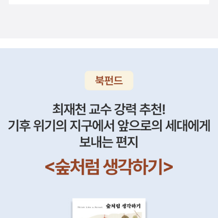
로 가족에 의해 긴바지를 입게 된 레나토. 긴 바지를 보고 이발사
한편, 그의 ‘인신(人神)’은 기독교의 근간인 ‘신인(神人)’의 변형
판단>은 영어로 'Jugement of the King of Navarre'라고 옮겨
던 것이다(리스트는 http://www.interpres.ru/catalog/prod_
스트의 분석에 기대어 표현하자면, 부분-개인과 전체의 관계(‘정
납니다. 대립하는 주장인데 둘 다 옳으니까요. 이런 모순에서는
는 작은 의자를 내려놓고 큰 의자로 안내하며 선생님 호칭을 쓴
이며 그 자신은 과거의 샤토프보다 더 메시아에 가깝다. 자살을
진다. '로이'가 고유명사가 아닌 이상 '로이 드 나바르'는 '나바르의
list.php?kod_zhanr=5&kod_seriya=521&page=1 참조).아
치’)는 엄정한 체제(statecraft)를 요구하지만 현실적 균형감각
논리, 즉 로고스가 더는 기능할 수 없습니다. 마르크스는 여기에
다. 16> 빵과 설탕을 구하기 위해 몸을 팔 수 밖에 없는 상황에 내
통해 신의 부재를 증명하고 그로써 그 자신은 최초의 인신이 된다
왕'이라고 옮겨져야 하는 게 아닌가 싶다. 그리고 내용상 '판단'보
래가 <질 들뢰즈>의 표지다.
을 상실한 도스토예프스키의 주인공들은 끊임없이 체제를 빗겨
는 '힘'이 재판관으로 들어온다고 말하고 있습니다. _ 고병권, <
몰린 말레나 17> 설상가상으로 공습에서 말레나 아버지가 죽게
는 것이 인신 사상의 요지다. 그 자체로는 대단히 양가적인 이 궤
다는 '심판'이 더 적절한 번역어로 보인다. 이 장시의 서두에서 기
나가며 무질서한 몽상(wild utopianism), 즉 엔트로피의 법칙에
다시 자본을 읽자> , p210/284 고병권이 해설한 <자본론 Das
된다. 남편과 아버지, 여자를 보호하는 울타리로서의 남자를 모두
변이 논리적, 미학적 정당성을 얻기 위해서 꼭 필요한 전제조건이
욤은 전혀 믿기지 않는 이야기와 제법 그럴 법한 이야기들을 뒤섞
종속된다. 정치(현실)와 신화(이상)의 척력적인 길항 관계에 기
Kapital>의 논리 중 하나는 이율배반의 상황에서 둘 다 옳다고
잃고 완전히 혼자가 된 말레나 18> 아버지의 장례식에서 많은 사
이 인물의 도덕성과 믿음의 깊이다. 즉, 표트르가 치사한 행동분
어 놓는데, 간추리면 이렇다: '돌들이 쏟아져 내려와 생물체들을
반한 만큼 <악령>은 총체적인 혼돈을 피할 수 없다. 그렇다면
했을 때 힘의 논리가 들어올 수 밖에 없다는 것이다. 이를 방지하
람들이 애도를 표하면서도 그녀에 대한 욕정을 표출한다. 19> 의
자여야 하는 것처럼, 스타브로긴이 미남의 부유한 귀족이어야 하
죽여버리고, 마을은 벼락을 맞아 모두 파괴된다.(...) 기욤이 살고
‘극우-보수’의 중년 작가가 일차적으로 탈신화화하고자 했던 대
기 위해서 리바이어던, 사회계약이 출현했다고 보면 되겠다. 더
식처럼 스스로 머리카락을 자르는 말레나. 20> 빨강머리로 염색
는 것처럼, 또 샤토프가 불쌍하고 못생긴 농노여야 하는 것처럼
있던 마을에서도 수많은 사람들이 죽어간다. 사악한 유대인들과
상의 이론적 진앙을 살펴볼 필요가 있다. (중략) 반면, 도스토예
나가면 원래 출발점인 <토지 5>에서 가출해서 이번 페이퍼에서
하고 창녀처럼 입고 광장에 나선 말레나. 생계를 위해 창녀를 선
키릴로프는 절대적으로 선한 인물이어야 한다. 키릴로프는 매순
기독교도이면서 그들과 공범인 사람들에 의해 사람들이 살해된
프스키에게 있어 니힐리즘은 단순히 젊은 급진 세력의 전유물이
는 영영 돌아오지 못할테니 이만 멈추는 것으로 하되, <자본>을
택. 21> 독일인에게 몸을 파는 말레나와 그것을 욕하는 마을 사
간 ‘좋음’을 느끼기에, 자살의 관념에 탐닉하는 만큼이나 삶을 사
다.(...) 그것은 그들의 강과 식수원을 오염시켰기 때문이라는 것
아니었다. 그의 과도한 불안과 혐오는 타인에 대한 비판이나 경고
관통하는 '착취'의 개념이 '모순'으로부터 나온다는 것까지만 담도
람들 22> 아버지는 레나토를 창녀촌으로 데려가고 동정을 떼게
랑하고 즐긴다. 죽을 날을 세면서도 건강을 위해 공놀이와 맨손체
이다. 만행을 저지른 자들을 하늘이 폭로함으로써 하늘의 정의가
에 앞서 통렬한 자기반성, 심지어 참회의 산물이다. 임종을 앞둔
록 하자. '필요노동'이라는 공통된 개념에 대해 '이윤율'과 '잉여가
한다. 말레나와 닮은 여자를 선택. 23> 연합군이 집권당이 되어
조를 한다. 완전히 고립된 채 살지만 누구와도(샤토프, 페디카, 옆
이들을 일소한다.'(7-8쪽)대략 역사가들은 이 작품에페스트의 재
스체판 베르호벤스키의 장황한 ‘신앙 고백’은 작가적 차원의 발언
치율'이라는 상반된 해석에서 오는 차이. 이것이 <자본> 전체를
거리로 들어오고, 무솔리니의 사진이 떨어지고, 무조건 환호하는.
집 갓난아이) 조화로운 공존을 영위할 수 있다. 극도로 궁핍한 형
앙과 유대인 대학살이 묘사되고 있는 것으로 본다.액면 그대로 믿
으로 봐도 무방할 것이다.
“지금 나는 한 가지 생각이, une com
관통하는 '착취'의 시작이며, 자본주의의 구조적 모순의 일부로,
24> 동맹군에서 연합군으로 체제가 바뀌는 상황을 틈타 말레나
편에 값비싼 권총을 수집하는 것도 굳이 자살을 위해서라기보다
을 수는 없어 보이는기욤의 텍스트가 말해주는 진실은 과연 무엇
paraison(한 가지 비유)가 떠오르는군요.(…) 이건 꼭 우리 러시
자본주의가 필연적으로 붕괴될 수밖에 없는 씨앗이기도 하다. 여
를 끌어내 집단 학살, 린치를 가하며 머리칼까지 자르는 등 임의
는 그냥 그 자체를 즐기는 듯싶다. 그가 관념을 먹어치웠든 관념
인가?지라르는 마치 '(추적) 사건과 진실'의 나레이터처럼 하나하
아와 같아요. 환자에게서 나와 돼지 떼 속으로 들어간 그 악령들,
기까지. 내가 '모순'보다 더 중요하게 생각하는 것은 '역설'입니다.
의 처벌을 내리는 마을 여자들. 그저 분위기에 휩싸여 좋아하던
이 그를 먹어치웠든, 어쨌든 진정한 니힐리스트는 ‘니힐-무