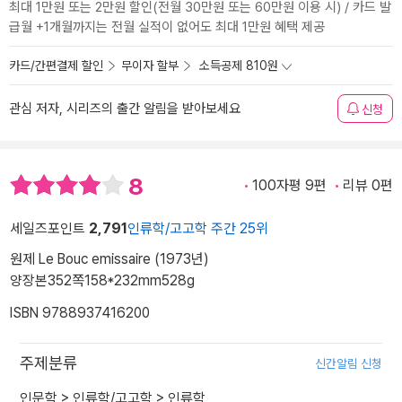
최대 1만원 또는 2만원 할인(전월 30만원 또는 60만원 이용 시) / 카드 발
급월 +1개월까지는 전월 실적이 없어도 최대 1만원 혜택 제공
카드/간편결제 할인
무이자 할부
소득공제 810원
관심 저자, 시리즈의 출간 알림을 받아보세요
신청
8
100자평 9편
리뷰 0편
세일즈포인트
2,791
인류학/고고학 주간 25위
원제 Le Bouc emissaire (1973년)
양장본
352쪽
158*232mm
528g
ISBN 9788937416200
주제분류
신간알림 신청
인문학
>
인류학/고고학
>
인류학