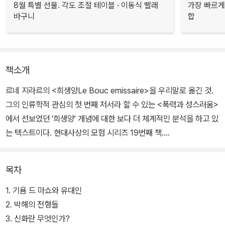
8월 특별 선물. 각도 조절 테이블 · 이동식 빨래
가장 빠르게
바구니
합
책소개
르네 지라르의 <희생양Le Bouc emissaire>을 우리말로 옮긴 것.
그의 인류학적 관심의 첫 번째 저서라 할 수 있는 <폭력과 성스러움>
에서 선보였던 '희생양' 개념에 대한 보다 더 체계적인 분석을 하고 있
는 텍스트이다. 현대사상의 모험 시리즈 19번째 책.
지라르는 이 책에서 여러 신화나 설화에 들어 있는 희생양 메커니즘
목차
을 분석하고 있다. 신화나 설화에 희생 제의가 들어 있다는 말은, 그것
들이 생겨난 시점이 희생 제의가 있고 난 뒤라는 것이며, 결국 그것은
1. 기욤 드 마쇼와 유대인
그 희생 제의를 거치면서 ‘살아남은 자’들이 만들어 내거나 기록한 이
2. 박해의 전형들
야기라고 그는 지적한다.
3. 신화란 무엇인가?