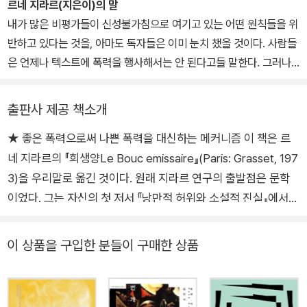
라르의 『폭력과 성스러움』, 『희생양』, 『나는 사탄이 번개처럼 떨어지
르네 지라르(지은이)의 말
의 관심은 소설 속의 인물들을 통해 인간 욕망의 구조를 밝혀내는 데
는 것을 본다』, 『문화의 기원』, 『그를 통해 스캔들이 왔다』, 대담집
내가 많은 비평가들이 신성불가침으로 여기고 있는 어떤 원칙들을 위
서 출발한다. 그것이 그의 첫 저서인 『낭만적 거짓과 소설적 진실』에
『클라우제비츠 전쟁론 완성하기』를 비롯해 『카뮈: 부조리와 반항의
반하고 있다는 것을, 아마도 독자들은 이미 눈치 챘을 것이다. 사람들
서 다루고 있는 내용이다. 그 작업의 결실인 『폭력과 성스러움』은 19
정신』, 장미셸 우구를리앙의 『욕망의 탄생』, 다니엘 코엔의 『유럽을
은 언제나 텍스트에 폭력을 행사해서는 안 된다고들 말한다. 그러나
73년 프랑스 아카데미상을 받았다. 그밖에도 『지하실의 비평』 『세상
성찰하다』, 장피에르 뒤피의 『경제와 미래』 등이 있다.
기욤에 대해 우리가 취할 선택은 분명하다. 그것은 이 텍스트에 폭력
이 만들어질 때부터 숨겨져온 것』 『이중규제』 『희생양』 『나는 사탄이
을 행사하느냐 아니면 이 텍스트의 무고한 자들에 대한 폭력이 계속
번개처럼 떨어지는 것을 본다』 등 많은 작품을 발표했는데, 대부분 문
출판사 제공 책소개
되도록 내버려두느냐 하는 것이다.
학 작품 분석이 중심을 이루고 있으며 특히 폭력과 구원에 관한 주제
★ 좋은 폭력으로써 나쁜 폭력을 대신하는 메커니즘 이 책은 르
가 많은 비중을 차지한다.
네 지라르의 『희생양Le Bouc emissaire』(Paris: Grasset, 197
3)을 우리말로 옮긴 것이다. 원래 지라르 연구의 출발점은 문학
이었다. 그는 자신의 첫 저서 『낭만적 허위와 소설적 진실』에서
주인공의 욕망의 구조를 통해 인간 본연의 욕망의 구조를 드러내
어 문학과 사회의 관계에 큰 가교를 놓는다. 그러나 그 후에 그를
이 상품을 구입한 분들이 구매한 상품
이끌고 간 것은 문학 텍스트에만 한정된 문학 연구와는 거리가 먼
것 같이 보이는 모든 인간적 현실에 대한 문화인류학적 관심이었
다. 『폭력과 성스러움La Violence et le Sacre』에서 지라르는