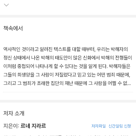
정확히 말하면 그 이야기들은 살아남은 자, 즉 박해자의 시각을 담고
있는 기록이라 할 수 있으며, 지라르는 이런 기록들을 모두 '박해의 텍
책속에서
스트'라 부른다. 이렇게 되면 박해의 기록에서 박해의 흔적을 찾아내
정확히 읽는 것이 바로 그런 기록에 대한 진정한 해석이 된다. 지라르
가 이 책에서 (그리고 그 이후의 저작들에서)행하고 있는 것도 바로
역사적인 것이라고 알려진 텍스트를 대할 때부터, 우리는 박해자의
이런 작업이다. '박해의 텍스트'에 대한 참신한 해석서자, 인간의 욕망
정신 상태에서 나온 박해의 태도만이 많은 신화에서 박해의 전형들이
에 대한 심도있는 탐구서.
이처럼 중첩되어 나타나게 할 수 있다는 것을 알게 된다. 박해자들은
그들의 희생양을 그 사람이 저질렀다고 믿고 있는 어떤 범죄 때문에,
그리고 그 범죄가 초래한 집단의 재난 때문에 그 사람을 어쩔 수 없이
박해의 희생양으로 선택했다고 믿고 있다.-p48 중에서
나의 형제의 욕망을 모방하면서 나는 그가 욕망하는 것을 욕망하고,
저자 소개
우리는 우리의 공통된 욕망을 만족시키는 것을 서로 방해한다. 상대
방의 저항이 커질수록 그 욕망은 더 강해져만 가고, 모델이 장애물이
지은이:
르네 지라르
저자파일
신간알림 신청
될수록 그 장애물은 더 모델이 되어간다. 그래서 결국 그 욕망은 그를