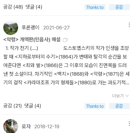
벌레는 잡고 놓질 않는다. 두 개의 다리는 흡반이 달린 문어 다리
바란은 특히 종교화와 정물화로 명성을 얻었다. (..)카라바조의
공감 (
48
)
댓글 (4)
같았다. 순간적으로 견딜 수 없는 증오심에서 길상은 거미를 문들
영향을 받은 그는 깊이 있는 사실주의와 단순한 구도 및 색채와
어 죽이고 말았다. _ 박경리, <토지 5> , p336/670 토지 독서
결합된 조각적 형태를 명확하게 구현하고 있다. 그의 정물은 정지
챌린지. <토지 5>에서 서희와 그를 따르는 평사리 사람들은 용
푸른괭이
2021-06-27
메뉴
된 사물 이상의 것으로서 마치 명상에 의해 존재의 신비를 꿰뚫는
정에 정착한다. 서희는 자신의 수완을 발휘해서 많은 재산을 쌓게
<악령> 개역판(민음사) 해설
것처럼 보인다(...)'/80쪽'컵에 담긴 깨끗한 물은 정화를, 레몬은
되었고, 다른 사람들도 점차 안정적으로 정착해간다. 서희와 함께
1. 작가 전기 (....) 도스토옙스키의 작가 인생을 조망
부활절을 장미는 성모마리아를 상징한다.이 그림은 마리아를 기
하는 길상 역시 집안일을 돌보며 하루하루를 보내는 일상이 본문
할 때 <지하로부터의 수기>(1864)가 변태와 탈각의 순간을 보
원하며 자신의 죄를 사하여달라는 뜻이다. 매우 고요하고 정적이
에서 펼쳐진다. <토지 5> 중 일부를 읽은 이번 주 독서에서는 길
여준다면 <죄와 벌>(1866)은 그 이후의 모습이 진면목을 드러
지만 우리의 모든 감각이 일깨워진다'/82쪽 설명대로라면 나는
상이 세수하면서 우연히 보게 된 거미와 날벌레의 싸움 장면에서
낸 첫 소설이다. 차기작인 <백치>(1868)와 <악령>(1871)은 세
완전한 오독을 했다. 변명하자면, 그림 속 정물들의 상징을 알 수
여러 생각을 하게 된다. 필사적으로 먹이를 놓치지 않으려는 거
기의 걸작 <카라마조프 가의 형제들>(1880)로 가는 과도기적
없고(종교인이라면 알았을까..) 내 눈에 그림 속 레몬도 보이지
미와 살기 위해 몸부림 치는 날벌레. 먹지 않으면 죽고 반대로 먹
작품이자 그 자체로 혼돈과 무질서로 점철된 ‘묵시록’이기도 하
않았다.(보였다고 달라지지도 않았을 게다..) 내 시선을 사로 잡
히면 죽는 치열한 삶(生)의 현장을 길상은 그야말로 하늘(天)이
더보기
다. <백치>의 기본 서사가 ‘열정-수난’이라면 <악령>은 정치적
은 건 결연한 느낌으로 전달 된 '컵의 표정' 일 뿐. 그런데 예술에
되어 지켜본다. 이 순간, 이 자리에서만큼은 길상이 하느님 또는
공감 (
21
)
댓글 (4)
인 맥락에서 시작된다. 2. 희화된 ‘소설-비극’ <악령> 1) 정치
서 '사물' 이란 것이 기꺼이 오독으로 읽혀져도.,.읽혀질수 있다는
'신의 대리인'에 다름아니다. 중국 문자 가운데 이른바 하늘(天)
소설로서의 <악령>: 허무주의 vs. 반(反)허무주의 <악령> ‘극
사실을 이해받은 기분이다. 화가 수르바란의 의도는 알 수 없겠지
에는 다섯 의미가 있다. 첫째, 물질지천(物質之天) 즉 땅과 상대
우-보수’ 작가인 도스토옙스키가 ‘예술’보다는 ‘이데올로기’라는
만 말이다.'이 그림은 사물에 대한 작가의 애정 어린 시선과 마음
로쟈
2018-12-19
메뉴
적인 하늘이다. 둘째, 주재지천(主宰之天) 즉 소위 황천상제(皇