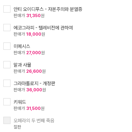
안티 오이디푸스 - 자본주의와 분열증
판매가
31,350
원
에코그라피 - 텔레비전에 관하여
판매가
18,000
원
미메시스
판매가
27,000
원
말과 사물
판매가
26,600
원
그라마톨로지 - 개정판
판매가
36,000
원
키워드
판매가
31,500
원
오페라의 두 번째 죽음
절판