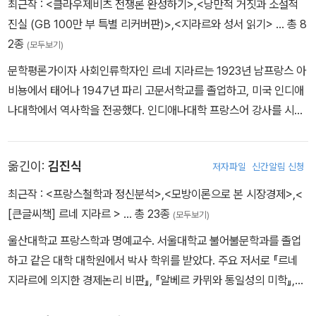
최근작 :
<클라우제비츠 전쟁론 완성하기>
,
<낭만적 거짓과 소설적
막는 것에만 관심을 갖게 된다. 욕망은 그 자신에 의해 유발된 장애물
진실 (GB 100만 부 특별 리커버판)>
,
<지라르와 성서 읽기>
… 총 8
들에 반한다.-p215 중에서
2종
(모두보기)
문학평론가이자 사회인류학자인 르네 지라르는 1923년 남프랑스 아
비뇽에서 태어나 1947년 파리 고문서학교를 졸업하고, 미국 인디애
나대학에서 역사학을 전공했다. 인디애나대학 프랑스어 강사를 시작
으로 듀크대학·존스 홉킨스대학·뉴욕주립대학·스탠퍼드대학 등에서
정교수와 석좌교수 등을 지내며 프랑스의 역사·문화·문학·사상에 관
옮긴이:
김진식
저자파일
신간알림 신청
한 강의를 했다. 이런 이유로 그는 프랑스보다 미국에서 더 널리 알려
져 있고, 그의 이론과 사상은 미국 대학에서 더 많이 논의되고 있다.
최근작 :
<프랑스철학과 정신분석>
,
<모방이론으로 본 시장경제>
,
<
이밖에도 그는 1947년 제르보·샤르피에 등과 함께 아비뇽 교황청에
[큰글씨책] 르네 지라르 >
… 총 23종
(모두보기)
서 ‘현대 회화전’을 개최해 브라크·샤갈·칸딘스키·클레·레제·마티스·몬
울산대학교 프랑스학과 명예교수. 서울대학교 불어불문학과를 졸업
드리안·피카소 등의 작품을 전시하는 등 많은 화가와 작품에 관심을
하고 같은 대학 대학원에서 박사 학위를 받았다. 주요 저서로 『르네
가졌다. 1961년에는 존스 홉킨스대학에서 ‘비평언어와 인문학’에 관
지라르에 의지한 경제논리 비판』, 『알베르 카뮈와 통일성의 미학』,
한 국제 심포지엄을 개최했는데, 여기에는 바르트·데리다·골드만·이
『르네 지라르』, 『모방이론으로 본 시장경제』가 있고 역서로 르네 지
폴리트·라캉·풀레·토도로프·베르낭 등 많은 학자가 참가했다. 지라르