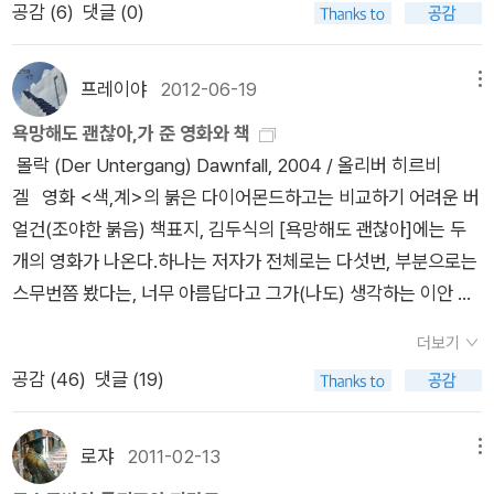
통해 인간의 상상력은 끊임없이 자극 받았고 확장됐다. 유대교·기
프가 제네바에서 그의 뺨에 침을 뱉었음)이 개입되어 있다는 사
공감 (
6
)
댓글 (0)
대한 해답을 함께 줄 수 있었을 것이니 ― 그건 다름 아니라 “누
을 가진 이성적 존재자는 선험적으로 도덕법칙을 의식하며, 이런
독교·이슬람의 역사를 통해본 신 관념의 변천사. 신 자체의 역사
실도 중요하다. 그는 어딜 가든 배신과 밀고를 일삼고 ‘유령’ 5인
구 앞에 경배할 것인가?”(пред кем прекло- ниться)의 문제
도덕법칙들의 최고 원칙은 다음과 같이 정식화된다. '너의 의지의
가 아니라 인간이 믿어온 신의 역사다. 성서의 인물에서부터 무하
조를 만들어내며 승승장구할 것이다. 그러면서도 자신의 피는 한
이다.(…) 하지만 인간이 찾는 그 대상이란(…) 너무도 확실하기
준칙이 항상 동시에 보편적 법칙 수립의 원리로서 타당할 수 있도
프레이야
2012-06-19
메뉴
마드와 그의 제자들, 유태교 랍비, 초기 기독교 교부, 아퀴나스를
방울도 흘리지 않기에(키릴로프에게 손가락을 깨물려 상처를 동
때문에 모든 사람이 일시에 만장일치로 그 앞에 함께 경배할 수
록, 그렇게 행위하라.'(KpV, 7 : A54=V30) '그 준칙이 보편적 법
욕망해도 괜찮아,가 준 영화와 책
포함한 중세 신학자 등이 분석대상에 오른다. 아무려나 사람을
여맨 게 전부이다!) 더더욱 도스토옙스키의 소설 텍스트에서 가
있어야만 되는 것이다. 이는 이 가련한 피조물들은 나나 다른 사
칙이 될 것을, 그 준칙을 통해 네가 동시에 의욕할 수 있는, 오직
몰락 (Der Untergang) Dawnfall, 2004 / 올리버 히르비
살리고 죽이는 게 신이란 존재이니, 신의 역사에 대해서 좀 알아
장 참혹한 죽음인 ‘미학적 죽음’을 선고받는다. 한편, 권력의 상징
람이 경배할 수 있는 대상을 찾을 뿐만 아니라, 모든 사람들이 그
그런 준칙에 따라서만 행위하라.'(GMS:4, 421) _ 임마누엘 칸
겔 영화 <색,계>의 붉은 다이어몬드하고는 비교하기 어려운 버
둘 필요가 있겠다. <신의 역사>는 지난주에 원서를 주문해놓은
인 신임 도지사 안드레이 안토노비치 폰 렘브케 역시 다분히 괴상
를 믿고 그 앞에 경배할 수 있는, 반드시 ‘모든 사람이 함께’(все
트, <실천이성비판>, p370 이러한 보편적 법칙의 현실 적용과
얼건(조야한 붉음) 책표지, 김두식의 [욕망해도 괜찮아]에는 두
터라 도착하는 대로 읽어볼 참이다. 같이 읽을 만한 책을 더 꼽자
한 인물로 그려진다. 자폐적인 성격이나 독특한 취미(종이접기,
вмес-те) 경배할 수 있는 그런 존재를 찾기 위해 노심초사하고
관련하여 도스토예프스키(Fyodor Mikhailovich Dostoevsky,
개의 영화가 나온다.하나는 저자가 전체로는 다섯번, 부분으로는
면 카렌 암스트롱의 <신을 위한 변론>(웅진지식하우스, 2010),
소설 창작 등)는 차치하더라도 계속 마뜩잖은 정치적 행보를 보
있기 때문이지. 자, 바로, 경배를 하긴 하되 ‘공동으로’(общност
1821 ~ 1881)의 <죄와 벌>을 떠올리게 된다. 라스꼴리니꼬프
스무번쯤 봤다는, 너무 아름답다고 그가(나도) 생각하는 이안 감
김용규의 <서양문명을 읽는 코드 신>(휴머니스트, 2010), 그리
인다. ‘좌익’ 스테판의 집을 수색하고 물품을 차압한 것은 부하 직
ь)해야 한다는 요구야말로 인간 개개인이 개별적으로건 인류 전
의 알료나 이바노브나(전당포 여주인) 살해는 다분히 공리주의
독의 <색,계>이다. 그리고 다른 하나는 바로 위의 포스터 <몰락
고 최근에 나온 바버라 에런라이크의 <신을 찾아서>(부키, 201
원(블룸)의 착오라고 쳐도 시피굴린 공장 사태는 질박한 민중과
체로건 태초부터 골머리를 앓아온 주된 문제인 것이다.
복음서
(功利主義, Utilitarianism)에 근거한다. 한 사람의 살해가 더 큰
더보기
>이다. 전자는 나도 세 번 보았고 후자는 보지 못했다. 꼭 찾아볼
5) 등. '배신 시리즈'의 저자가 쓴 <신을 찾아서>는 '어느 무신론
얼빠진 권력의 우스꽝스러운 충돌 그 자체다. 율리야 렘브케의 파
에서 ‘빵’은 ‘하느님의 말씀’(천상의 가치)의 대립항(지상의 가치)
효용(效用,Utility)을 가져온다면, 그 살해를 긍정할 수 있다는 라
공감 (
46
)
댓글 (19)
영화다. 지난 주, <후궁, 제왕의 첩>의 마지막 정사신을 보며 자
자의 진리를 향한 여정'이 부제다. 회고록으로도 읽을 수 있는 책.
국도 그녀의 허영심과 공명심, 오랜 세월 미혼의 굴욕을 견뎌야
으로서 다분히 부정적인 의미를 갖는 것, 기껏해야 부분적으로만
스꼴리니꼬프의 이론과 주장은 스스로를 '주재지천'의 하늘에 앉
연스레 <색,계>가 떠올랐다.권력의 쟁취(사랑하는 자가 권력을
어느 무신론자의 진리를 향한 여정. <긍정의 배신>을 쓴 바버라
했던 보상심리의 산물인 양 묘사된다. 표트르의 혁명에 동참한 5
필요한 것으로 읽힌다. 대심문관의 해석에서도 빵은 물론, 일차적
힌다. 얼핏 논리적으로 보여지는 그의 이론이지만, 그의 이론을
쥔 자라고 생각하면서도 더 사랑하는 쪽이 약자라는 생각도 드는,
에런라이크가 무신론자이자 과학자로서 자신이 만난 '신'과 진리
인조(럄신, 리푸친, 비르긴스키, 톨카첸코, 에르켈)와 그 밖의 인
로쟈
2011-02-13
메뉴
으론 지상적 욕구와 필요를 의미하지만 그것이 내포한 문제는 보
있는 그대로 받아들 수 없다면 우리 모두가 무지의 베일(veil of i
애매한)를 위한 중요하고도 중요한 장면, 복잡미묘한 온갖 감정
를 규명하고자 한 끈질긴 탐색의 기록이며, 자신의 삶을 돌아보는
물(레뱌드킨, 에르켈)도 혁명의 희화를 위해 창조된 것처럼 보인