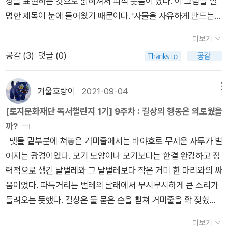
정을 표현하는 것으로 읽혀져서 피식 웃음이 났다. 이 그림을 설
명한 제목이 눈에 들어왔기 때문이다. '사물을 사유하게 만드는
그림'프란시스코 데 수르바란의 이름을 검색해 보고 한 번 더 놀
더보기
랐다. 아니, 비로서 '희생양' 이란 그림을 그린 이유도 알겠다. 화
공감 (
3
)
댓글 (0)
가의 신분이 수도였던 거다. 주제 사라마구의 <카인>을 읽으면
서 표지 작품이 궁금해서 당시에도 아마 화가 이름을 검색해 보게
되었고..그러다 르네 지라르의 <희생양>도 읽어 보겠노라.. 했던
겨울호랑이
2021-09-04
메뉴
것 같은데. 아직까지 르네선생의 <희생양>은 읽지 못하고 있다.
[토지문화재단 독서챌린지 1기] 9주차 : 길상의 행동은 의로웠을
'컵 속의 물과 장미' 그림과 '하나님의 어린양'은 같은 화가의 그림
까?
이란 생각을 하기 쉽지가 않다.그런데 굳이 컵 속..의 정물화를 그
맷돌 밑부분에 쳐놓은 거미줄에서는 바야흐로 무서운 사투가 벌
린 화가의 신분이 수도사라는 설명 때문이 아니라, 그림에서 어떤
어지는 광경이었다. 모기 모양이나 모기보다는 한결 완강하고 정
분위기가 느껴지는 건 분명하다. 저자의 설명대로라면 고요함,시
력적으로 생긴 날벌레와 그 날벌레보다 작은 거미 한 마리와의 싸
선의 깊이일텐데..나는 사물들의 개별성을 드러내는 느낌에 한표
움이었다. 파득거리는 벌레의 날래에서 무시무시하게 큰 소리가
를 주고 싶다. 아무리 봐도 컵의 표정에서 사람의 감정이 읽혀져
들려오는 듯했다. 길상은 물 묻은 손을 뻗쳐 거미줄을 확 젖혔다.
서... 이제 화가와 이 그림에 대한 해석을 들어 볼 차례다.'세비야
거미는 몸을 움츠리고 가사상태를 위장하면서 다리 두 개를 뻗쳐
를 활동무대로 삼은 수도사이기도 했던 화가 프란시스코 데 수르
더보기