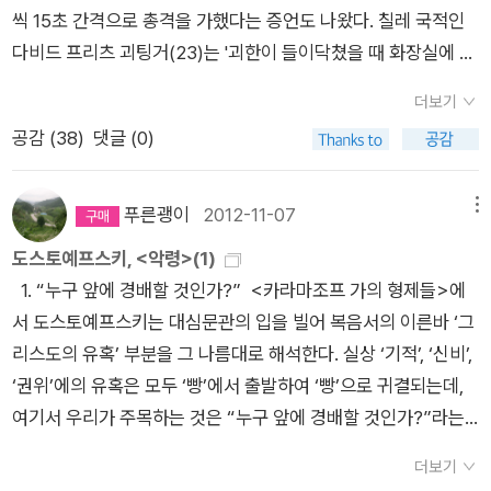
의로 제목을 바꾸는 건 마음에 들지 않는다). 부록과 흥미로운 해
면 그 심판은 과연 옳았던가? 인간의 경우에도. _ 박경리, <토지
씩 15초 간격으로 총격을 가했다는 증언도 나왔다. 칠레 국적인
폭력과 성스러움의 내밀한 근친 관계(지라르)를 암시한다. 도스
설까지 더해져서 이번에 나온 책을 정본으로 삼아도 좋겠다. 사드
5> , p336/670 이러한 상황에서 길상은 자신의 행동이 과연
다비드 프리츠 괴팅거(23)는 '괴한이 들이닥쳤을 때 화장실에 다
토옙스키는 악령을 니힐리즘의 은유로 취하되 그 복잡다단한 양
의 저작은 라캉 욕망이론의 중요한 바탕이 되기에 <욕망의 탄생
올바른 행동이었는지를 돌아본다. 문단의 마지막 문장처럼 이번
녀왔다'며 '공연장에 돌아왔을 때 괴한 중 한 명이 나에게 총을 겨
상을 크게 현실 층위와 관념 층위에서 형상화한다. 먼저
>과 <규방철학>은 지라르의 욕망이론과 라캉의 욕망이론의 대
페이퍼에서는 길상의 생각을 인간의 경우에 적용시켜 보려 한다.
더보기
누고 신을 믿는지, 프랑스 사람인지를 물었다'고 전했다. 괴팅거
현실 층위의 정치-혁명에 관한 한, 시갈료프와 표트르 베르호벤
리전처럼 비교해볼 수도 있겠다. 그렇게 해보고 싶은 욕망은 굴뚝
날벌레를 구하려는 길상의 행동이 '측은지심 惻隱之心' 이라는
공감 (
38
)
댓글 (0)
가 신을 믿으며, 칠레인이라고 대답하자 테러범은 그를 살려줬다.
스키는 혁명가의 두 양상(이론과 실제)을 보여준다. 시갈료프의
같지만, 흠, 해를 넘겨야 실현 가능한 욕망이다...18. 12. 18.
인간 본성 - 사단(四端) - 에서 나왔다고 하지만, 이러한 판단이
(세계일보) 반대로 신을 믿지 않는다거나 프랑스인이었다면 여지
세계 체제론은 간단히 10분의 1(무한한 자유와 전제주의)과 10분
거미에게 '시비지심(是非之心)'의 대상일 수 있을 것인가. 인류
없이 사살되었을 거라는 얘기이기도 하다. 하지만 이번 테러 역시
의 9(절대복종)의 변증법에 근거한 지상낙원 건설 기획이다. ‘우
푸른괭이
2012-11-07
메뉴
의 보편적 원칙이라는 황금률(黃金律, Golden Rule). 강자가 약
신의 이름으로 이루어졌으니 신에 대한 믿음은 양가적이다. 그
리 편(nashi)’의 모임에서 시시껄렁한 소일거리로 소비되는 이
도스토예프스키, <악령>(1)
자를 괴롭히지 않도록 하는 것이 보편적인 사회의 원칙이 되어야
래서 한번 더 떠올리게 된 책이 카렌 암스트롱의 <신의 역사1,2>
이론이 표트르의 칼과 결합하는 순간 거사-과업으로 바뀐다. 바
1. “누구 앞에 경배할 것인가?”
<카라마조프 가의 형제들>에
하겠지만, 이러한 법칙을 보편적으로 적용하기는 쉽지 않아 보인
(동연, 1999)다. 지난주에 책을 검색하다가 절판되고 없기에 전
쿠닌식 무정부주의를 구현하는 혁명가(‘열광자’)로서 그는 스타
서 도스토예프스키는 대심문관의 입을 빌어 복음서의 이른바 ‘그
다.(거미는 인간이 아니므로 적용대상이 아닐수도 있겠지만, 길
자책으로 구입한 책이다. 암스트롱의 대표작 가운데 하나인데, 절
브로긴에게 ‘이반 왕자-신’의 역할을 맡기고 동시에 공통의 피-죗
리스도의 유혹’ 부분을 그 나름대로 해석한다. 실상 ‘기적’, ‘신비’,
상의 생각 속에서 벌레는 의인화가 되어 있기에 적용시켜 본다.)
판된 지 오래도록 방치되고 있다는 사실이 특이하게 여겨진다. 오
값(샤토프 살해)으로 민중(5인조)을 올가미처럼 묶으려고 한다.
‘권위’에의 유혹은 모두 ‘빵’에서 출발하여 ‘빵’으로 귀결되는데,
물론, 칸트(Immanuel Kant, 1724 ~ 1804)와 같이 형이상학적
랜만에 '사라진 책들' 카테고리에 올린 이유다. 물론 '신의 역사'라
그 과정에서 발생하는 속된 불협화음과 ‘웃음’, 무엇보다도 표트
여기서 우리가 주목하는 것은 “누구 앞에 경배할 것인가?”라는
관점으로 바라본다면 답은 분명하지만. '우리가 순수한 이론적 원
고는 하지만 좀더 정확하게는 '인간이 믿어온 신의 역사'다.인류
르의 이기주의와 부도덕성 때문에 혁명은 야비한 정치 협잡으로
대심문관의 도발적인 물음이다.
“빵”을 받아들였다면, 너는 개
칙들을 [자명한 것으로] 의식하는 것과 꼭 마찬가지로, 우리는 순
에게 가장 큰 영향을 끼친 개념의 하나는 신이다. 그 신의 개념을
전락한다. 그가 하필 샤토프를 지목한 것에 개인적인 원한(샤토
더보기
개의 인간뿐만 아니라 인류 전체의 총체적이고 영구적인 우수에
수한 실천 법칙들을 의식할 수 있다.'(KpV, A53=V30) 선의 이념