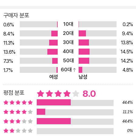
즘을 분석하고 있다. 신화나 설화에 희생 제의가 들어 있다는 말
은, 그것들이 생겨난 시점이 희생 제의가 있고 난 뒤라는 것이며,
구매자 분포
결국 그것은 그 희생 제의를 거치면서 ‘살아남은 자’들이 만들어
10대
0.2%
0.6%
내거나 기록한 이야기이다. 로마 건국 신화는 그 신화 내용에서
20대
9.4%
8.4%
좋은 편에 든 사람들(즉 박해에서 살아남은 자들)이 만들어 내거
30대
13.8%
11.3%
나, 아니면 적어도 그들의 시각이 들어 있는 이야기라는 것이다.
40대
14.5%
13.6%
그러므로 신화나 설화는 가치 중립적인 이야기가 아니다. 그것은
50대
14.2%
7.3%
정확히 말해서 살아남은 자, 즉 박해자의 시각을 담고 있는 기록
60대
4.8%
1.7%
이다. 그래서 지라르는 이런 기록들을 모두 “박해의 텍스트texte
여성
남성
s de persecution”라 부른다. 이렇게 되면 박해의 기록에서 박
해의 흔적을 찾아내 정확히 읽는 것이 바로 그런 기록에 대한 진
8.0
평점 분포
정한 해석이 되며, 지라르가 행하고 있는 것도 바로 이런 작업이
44.4%
다. 후반부에 가서 지라르는 분석 대상을 기독교의 체계에까지 넓
11.1%
히고 있는데, 이것은 성서에도 희생양 메커니즘이 들어 있다는 것
44.4%
을 암시해 주는 것이다. ★ 전혀 새로운 시각의 도발적인 성서 해
0%
석 성서 해석에 대해 정통성을 인정받고 있는 전통적 해석에서 벗