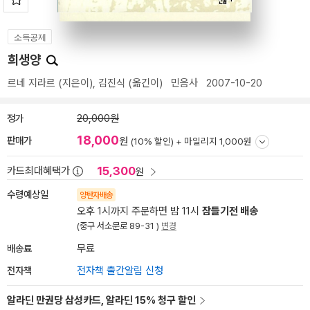
소득공제
희생양
르네 지라르
(지은이),
김진식
(옮긴이)
민음사
2007-10-20
정가
20,000원
18,000
판매가
원
(10% 할인) +
마일리지 1,000원
15,300
카드최대혜택가
원
수령예상일
양탄자배송
오후 1시까지 주문하면 밤 11시
잠들기전 배송
(중구 서소문로 89-31 )
변경
배송료
무료
전자책
전자책 출간알림 신청
알라딘 만권당 삼성카드, 알라딘 15% 청구 할인