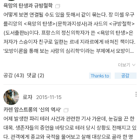
식의 기치를 내걸고 네차예프 사건을 소재로 쓴 정치소설, 심지어
을 보여준다. 그것은 사물에 머물지 않고 자신의 일상과 감각에
욕망의 탄생과 규방철학
天上帝)로서 인격적인 하늘이다. 셋째, 운명지천(運命之天) 즉
정치팸플릿이다. 1860년대 러시아의 급진사상을 일컫는 허무주
대한 단호한 몰입을 말한다. 이 그림은 더없이 감각적이도 촉각적
어떻게 보면 연결될 수도 있을 듯해서 같이 묶는다. 장 미셸 우구
우리 삶 가운데 어찌 할 도리가 없는 대상을 지칭한 것이다. 넷째,
의(니힐리즘), 나아가 혁명을 통한 유토피아 건설의 꿈은 또한 필
이다. 한 개인의 눈과 몸, 감각에 신경이 집중된 이미지다. 그래서
를리앙의 <욕망의 탄생>(문학과지성사)과 사드의 <규방철학>
자연지천(自然之天) 즉 자연의 운행을 지칭한 것이다. 다섯째,
연적으로 ‘신과의 투쟁’(무신론)과 닿아 있다. 이 맥락에서 쓰이
보는 이의 망막에 와닿는다. 그러는 순간 우리 몸은 거대한 더듬
(도서출판b)이다. 프랑스의 정신의학자가 쓴 <욕망의 탄생>은
의리지천(義理之天) 즉 우주의 최고 원리를 지칭한다. _ 풍우란,
고 읽힌 투르게네프의 <아버지와 아들>(1862)이나 체르니솁스
이가 되어 저 사물의 관능적인 피부 위에서 조심스럽게 떨린다'/8
저자가 스승이자 친구로 일컫는 르네 지라르에게 바쳐진 책이다.
<중국철학사(상)> , p61 펑유란(馮友蘭, 1894 ~ 1990)의 <중
키의 <무엇을 할 것인가>(1863) 같은 ‘반(反)허무주의 소설’은
3쪽
'모방이론을 통해 보는 사랑의 심리학'이라는 부제에서 모방이론
국철학사 中國哲學史>에 나오는 천(天)의 의미는 소설의 인물
<악령>에 비하면 오히려 온건한 소설이다. 젊은 날 사형선고까
은 바로 르네 지라르의 욕망론이다. 르네 지라르의 책을 주로 번
들 각자에게 다르게 다가온다. 거미의 생사를 좌우한 길상은 주재
지 받은 이력이 있는 사상범이었던 만큼, 도스토옙스키에게 있어
더보기
역해온 김진식 교수가 이 책 역시 옮겼다. 실로 오랜만에 지라
지천의 하늘을, 거미에게 다가운 갑작스러운 죽음의 손길은 운명
허무주의는 단순히 젊은 급진 세력의 전유물이 아니다. ‘불온한’
공감 (
43
)
댓글 (2)
르의 책들을 다시 살펴보게 되는데, 욕망론과 관련해서라면 <낭
지천의 하늘일 것이며, 거미와 운명의 싸움을 한 날벌레는 자연지
사상에 대한 과도한 불안은 사실 통렬한 자기반성의 산물이며, 임
만적 거짓과 소설적 진실> 외에 <폭력과 성스러움>, <희생양>
천의 하늘을 느꼈을 것이다. 이러한 소설을 읽는 독자들은 의리지
종을 앞둔 스테판 베르호벤스키의 말은 작가의 ‘참회’로 읽어도
등의 책을 바로 꼽아볼 수 있겠다. 그리고 이번에 발견한 책인데,
천을 느꼈을까... 신변에 위기를 느꼈음에도 먹이를 놓치지 않으
로쟈
2015-11-15
메뉴
무방하겠다. 작품의 제목과 제사를 제공한 ‘게라사(가다라)의 마
<지라르와 성서 읽기>(대장간)도 모르는 사이에 나와 있다. 바
려는 거미는 그만큼 기아선상에 있었는지 모를 일이다. 그렇다면
카렌 암스트롱의 '신의 역사'
귀(besy)’을 거칠게 해석하면, <악령>의 거의 모든 인물, 심지
로 주문을 넣어봐야겠다. <규방철학>은 이번에 개정판으로 다
굶주린 것에게서 먹이를 빼앗고 죽이기까지 했다면 그것은 과연
어제 발생한 파리 테러 사건과 관련한 기사 가운데, 눈길을 끈 한
어 러시아 전체가 ‘악령(besy)’에 들린 ‘돼지 떼’다. 그런데 악령
시 나온 것이다. 당초 <사드의 규방철학>이라는 제목으로 나왔
옳은 처사였더란 말인가. 비를 바라보면서 길상은 생각한다. 이런
대목. 생존자들의 증언을 바탕으로 테러 당시 상황도 전해지고 있
은 말 그대로 실체가 없기에 살아있는 육체에 빙의(憑依)되어야
고, 민음사판 제목은 <밀실에서나 하는 철학>이었다(이렇게 임
경우 자신의 손길이 벌레에게 있어서 하느님이었다고 하자. 그러
다. 관객에게 종교와 국적을 물어보고 살해 대상으로 골라 한 명
만 하는 존재이고 이 단어에 붙은 복수의 표식은 악령과 희생양,