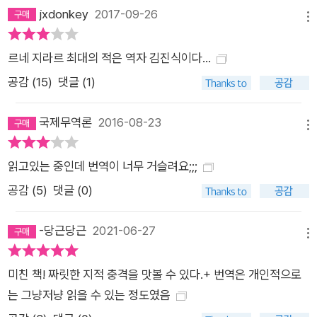
이론의 존재 이유 자체에서 나오는 결과라 할 수 있다.
jxdonkey
2017-09-26
메뉴
르네 지라르 최대의 적은 역자 김진식이다...
공감 (
15
)
댓글 (1)
국제무역론
2016-08-23
메뉴
읽고있는 중인데 번역이 너무 거슬려요;;;
공감 (
5
)
댓글 (0)
-당근당근
2021-06-27
메뉴
미친 책! 짜릿한 지적 충격을 맛볼 수 있다.+ 번역은 개인적으로
는 그냥저냥 읽을 수 있는 정도였음