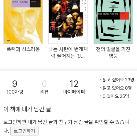
인류학자들이 그 본질을 잘못 알고 있는 ‘제의적 희생’이라는 현
상에 대하여 그 특유의 자세한 검토를 하고 있다. 모든 종교적, 문
화적 활동의 원형에는 ‘희생양 메커니즘’이 들어 있다는 것이다.
희생양 메커니즘은 하나의 희생양으로써 모든 가능한 희생양들
을 대신하는 것으로, 동물로써 인간을 대신하는 경제적 기능뿐 아
니라 좋은 폭력으로 나쁜 폭력을 막는 종교적 기능도 수행하고 있
폭력과 성스러움
나는 사탄이 번개처
천의 얼굴을 가진
럼 떨어지는 것을
영웅
다. 그것은 복수의 길이 막힌 희생양에게 모든 격렬한 반응을 보
본다
임으로써 재난의 폭력을 정화하는 수단이다. 이렇게 볼 때 희생양
은 상징적인 신에게 봉헌되는 것이 아니라 거대한 폭력에 봉헌되
읽고 싶어요 23명
9
0
12
는 것이다. ★ 모든 신화는 살아남은 자의 기록인 “박해의 텍스
읽고 있어요 8명
100자평
리뷰
마이페이퍼
트” 『폭력과 성스러움』이 그의 인류학적 관심의 첫 번째 저서라
읽었어요 25명
면, 이 책 『희생양』은 거기서 한 걸음 더 깊이 들어가서 그가 『폭
이 책에 내가 남긴 글
력과 성스러움』에서 ‘기본적 인류학’의 주요 개념으로 보았던 ‘희
생양’에 대한 보다 더 체계적인 분석을 하고 있는 책이다. … 지라
로그인하면 내가 남긴 글과 친구가 남긴 글을 확인할 수 있습니
르는 『희생양』에서 여러 신화나 설화에 들어 있는 희생양 메커니
다.
로그인하기