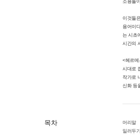
소용돌이
이것들은
용어이다
는 시초에
시간의 
<헤르메
시대로 
작가로 니
신화 등
목차
머리말
일러두