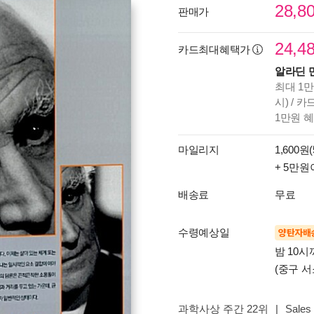
28,8
판매가
24,4
카드최대혜택가
알라딘 
최대 1만
시) / 
1만원 
마일리지
1,600원(
+ 5만원
배송료
무료
수령예상일
양탄자배
밤 10
(중구 서
과학사상 주간 22위
|
Sales 