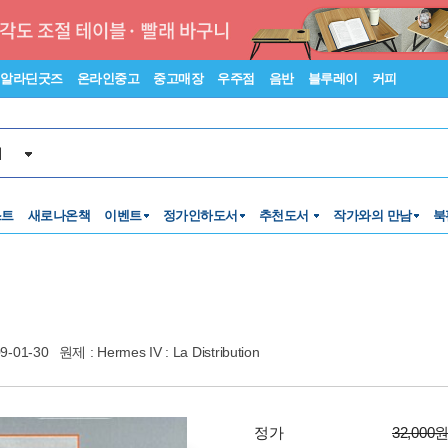
알라딘굿즈
온라인중고
중고매장
우주점
음반
블루레이
커피
서
스트
새로나온책
이벤트
정가인하도서
추천도서
작가와의 만남
북
9-01-30
원제 : Hermes IV : La Distribution
정가
32,000