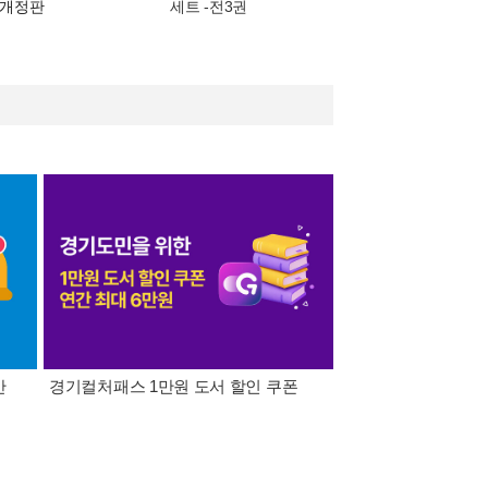
- 개정판
세트 -전3권
간
경기컬처패스 1만원 도서 할인 쿠폰
삼성카드가 쏜다! 알라