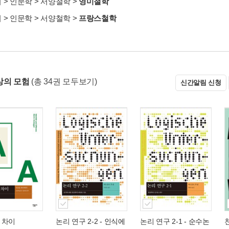
서
>
인문학
>
서양철학
>
영미철학
서
>
인문학
>
서양철학
>
프랑스철학
상의 모험
(총 34권 모두보기)
신간알림 신청
 차이
논리 연구 2-2
- 인식에
논리 연구 2-1
- 순수논