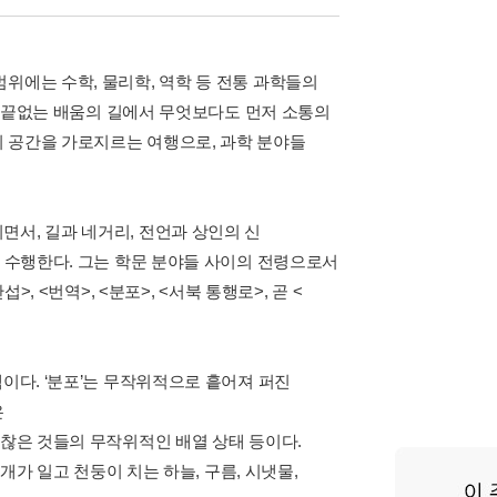
위에는 수학, 물리학, 역학 등 전통 과학들의
그는 끝없는 배움의 길에서 무엇보다도 먼저 소통의
 공간을 가로지르는 여행으로, 과학 분야들
면서, 길과 네거리, 전언과 상인의 신
을 수행한다. 그는 학문 분야들 사이의 전령으로서
, <번역>, <분포>, <서북 통행로>, 곧 <
이다. ‘분포’는 무작위적으로 흩어져 퍼진
은
하찮은 것들의 무작위적인 배열 상태 등이다.
번개가 일고 천둥이 치는 하늘, 구름, 시냇물,