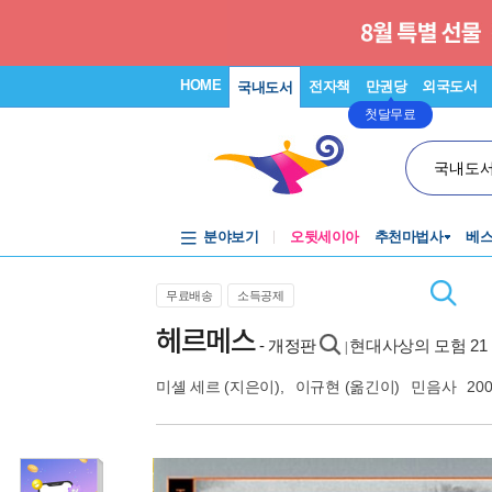
HOME
전자책
만권당
외국도서
국내도서
첫달무료
국내도
분야보기
오뒷세이아
추천마법사
베
무료배송
소득공제
헤르메스
- 개정판
현대사상의 모험 21
|
미셸 세르
(지은이),
이규현
(옮긴이)
민음사
200