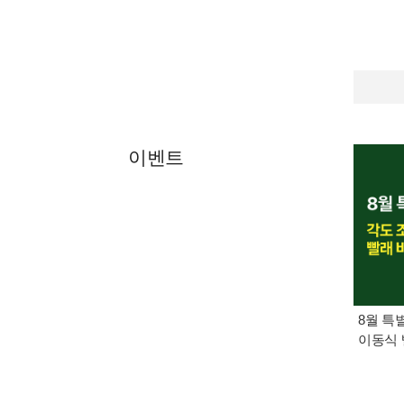
이벤트
8월 특
이동식 