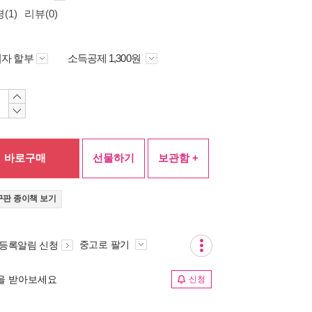
(1)
리뷰(0)
자 할부
소득공제 1,300원
바로구매
선물하기
보관함 +
구판 종이책 보기
중고로 팔기
 등록알림 신청
림을 받아보세요
신청