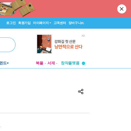
로그인
회원가입
마이페이지
고객센터
장바구니
(0)
투비컨티뉴드
창작플랫폼
펀드
북플
서재
투비컨티뉴드
원