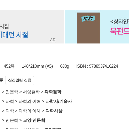
452쪽
148*210mm (A5)
633g
ISBN : 9788937416224
류
신간알림 신청
서
>
인문학
>
서양철학
>
과학철학
서
>
과학
>
과학의 이해
>
과학사/기술사
서
>
과학
>
과학의 이해
>
과학사상
서
>
인문학
>
교양 인문학