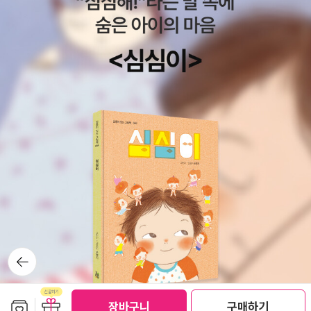
객관성과는 조금 다르다. 의식과 대상을 분리하는 기존의 객관성이
분'은 낼 수 있을 것이다. 정신에 대해서는 데리다가 그토록 집착하고
은 그 부제처럼 ‘순수논리학의 서론’에 그치지 않고 ‘후설현상학을 전
아닌, 의식과 대상을 인정하고 이들간의 지향적 상관관계를 체계적으
있는 음성-로고스-유럽-(그리고 남근) 중심주의, 그 중에서 유럽중심
반적으로 이끌어 가는 서론’, 즉 후설현상학 전체의 얼개이다.
로 해명한다는 점이 후설 현상학의 특징이다. 후설에 의하면 의식과
주의에 대한 그의 입장을 볼 수 있다. 그가 겨냥하고 있는 상대는 물론
대상간의 유동적이며 중첩되는 관계가 저마다 의미가 있기 때문에,
하이데거 이다. 그의 총장취임강연, '독일대학에서의 자기 주장' 은 박
우리는 이것을 '순수한' 관점에서 바라볼 수 있어야 한다. '환원'이라는
찬국씨의 책 하이데거와 나치즘에서 부록으로 엿볼 수 있다. 사실 독
방법을 통해 수많은 현상들 속에서 의미를 발견하는 것. 마치 스피노
일철학 그중에서도 하이데거의 유려한 개론서와 번역서로 유명한 박
자가 <에티카>에서 말한 '영원의 상 sub specie aelernitatis' 아래
찬국씨가 데리다의 책 '정신에 대해서' 를 번역한 것이 과연 '적임자
서 전체를 조망하는 것 같이 순수한 관점에 이르는 것을 후설은 목표
인가' 라는 관점에서 보면 이견의 여지가 많지만, 이러한 얼개로 묶어
한다. 후설은 학문의 객관성을 확보하고자 되도록이면 주관적인 요
보면 나름 나쁘지 않은 것 같다. 그리고 하이데거의 후기저서 '언어로
소들을 배제해야 한다는 입장에 대해 통렬한 비판을 가한다. 다양한
의 도상에서' 에서 그가 사랑한 시인 '트라클' 에 대한 분석 (하이데거
관심들과 대상을 서로 다른 관점에서 바라보는 방식들 중에 무엇이
의 철학의 다른의미의 근원은 횔데를린, 게오르게 트라클, 슈테판 게
가장 근본적이겠는가? 가장 근본적인 방식은 바로 우리가 마주하는
오르게로 볼 수 있지 않을까?)과 그가 사용하고 있는 '정신' 이라는 어
어떤 현상의 의미는 늘 다를 수 있음을 자각하는 태도, 즉 하나의 대상
휘 또한 데리다의 통찰대상이 되어진다. 그리고, 다시 후설 폴 바레리
뒤로가
이 각 관점과 상황에 따라 다르게 인식된다는 것을 이해하는 것이다.
기
의 '정신의 위기'와 후설이 말하고 있는 '유럽학문의 위기' 그리고 폴
그것이 바로 '의미 현상'을 현상학적 관점에서 접근하는 태도이기도
아자르의 '유럽의식의 위기' 유럽의 '정신, 학문, 의식' 등등의 '유럽적
하다. 그리고 후설은 이러한 태도야말로 참된 의미의 객관성이라고
보관함담기
선물하기
장바구니
구매하기
인 것' 에 대한 문제의식과도 데리다와 함께 마주하게 된다. 데리다-