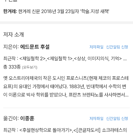
한겨레:
한겨레 신문 2018년 3월 23일자 '학술.지성 새책'
저자 소개
지은이:
에드문트 후설
저자파일
신간알림 신청
최근작 :
<제일철학 2>
,
<제일철학 1>
,
<상상, 이미지의식, 기억>
…
총 333종
(모두보기)
옛 오스트리아제국의 작은 도시인 프로스니츠(현재 체코의 프로스테
요프)의 유대인 가정에서 태어났다. 1883년, 빈대학에서 수학의 변
이 이론으로 박사 학위를 받았으나, 프란츠 브렌타노를 사사하면서
철학으로 전향했다. 1887년에 교수 자격을 취득한 뒤 할레대학, 괴
팅겐대학에서 교편을 잡았으며, 1916년에 하인리히 리케르트의 후임
옮긴이:
이종훈
저자파일
신간알림 신청
으로 프라이부르크대학의 철학과 정교수로 취임했다. 유대인이었기
에 말년에는 나치로부터 박해를 받았다. 초기 저작인 『산술 철학』(18
최근작 :
<후설현상학으로 돌아가기>
,
<[큰글자도서] 소크라테스의