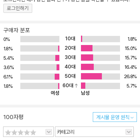
향과 의도를 정확하게 파악할 수 있도록 도왔다. ■ 후설현상학의 탄
로그인하기
생과 현상학 운동의 출발점이 된 기념비적 저술 수학자로 출발한 후
설은 수학의 기초를 논리학에서, 또 논리학의 기초를 인식론에서 정
구매자 분포
초함으로써 철학의 참된 출발점을 근원적으로 건설하고자 자신의 관
10대
1.8%
0%
점을 끊임없이 비판해 갔다. 이 과정에서 스스로 만족할 수 없으면 줄
20대
15.0%
1.8%
곧 검토하고 수정했을 뿐 어떤 자료도 발표하지 않았다. 그래서 생전
30대
15.7%
5.4%
에는 『산술철학』(1891), 『논리 연구』 1권(1900), 『논리 연구』 2권(1
40대
16.4%
3.6%
901), 『엄밀한 학문(으로서의 철학)』(1911), 『(순수현상학과 현상학
50대
26.8%
6.1%
적 철학의) 이념들』 제1권(1913), 『시간의식』(1928), 『형식논리학
60대
5.7%
1.8%
과 선험논리학』(1929), 『(데카르트적) 성찰』(프랑스어판, 1931),
여성
남성
『(유럽 학문의) 위기(와 선험적 현상학)』(1936)만 출간되었다. 더구
나 그의 사상에 엄청난 변화가 일어났던 『논리 연구』부터 『엄밀한 학
문』까지 10년 동안, 또한 『이념들』 1권부터 『형식논리학과 선험논리
100자평
게시물 운영 원칙
학』까지 16년 동안의 모습은, 1차 세계대전으로 많은 제자들이 희생
되었을 뿐 아니라 전쟁이라는 시대의 극한적인 상황 때문에 전혀 알
카테고리
려질 수 없었다. 그 결과 부단히 발전을 거듭해 나간 후설 현상학의 총