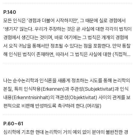
은 (습관, 경향, 전통과 같은) 다른 어떤 심리적 영향으로도 희미해지
이러한 의미에서 이 책은 후설의 사상을 대표하는 가장 중요한 철학
지 않는 이러한 사유법칙이 순수하게 작동하는 데 놓여 있어야만 한
P.140
서로서, 후설현상학의 참모습을 재정립하고 다양하게 발전시키는 길
다.
모든 인식은 ‘경험과 더불어 시작하지만’, 그 때문에 실로 경험에서
의 기초가 될 것이다. 또한 책 말미에는 후설의 연보와 저술 목록을 실
‘생기지’ 않는다. 우리가 주장하는 것은 곧 사실에 대한 각각의 법칙이
어 독자가 후설의 연구 방향과 의도를 정확하게 파악할 수 있도록 도
경험에서 생긴다는 것이며, 바로 여기에는 그 법칙은 개개의 경험에
왔다.
서 오직 귀납을 통해서만 정초될 수 있다는 점을 포함한다. 만약 통찰
해 인식된 법칙이 존재하면, 따라서 그 법칙은 사실에 대한 (직접적)
법칙일 수 없다.
나는 순수논리학과 인식론을 새롭게 정초하는 시도를 통해 논리학의
본질, 특히 인식작용(Erkennen)과 주관성(Subjektivitat)과 인식
내용(Erkenntnisinhalt)의 객관성(Objektivitat) 사이의 관계를 보
편적으로 비판해 반성하도록 촉구하려 한다.(머리말)
P.60~61
심리학에 기초한 현대 논리학이 거의 예외 없이 분야의 불완전한 경