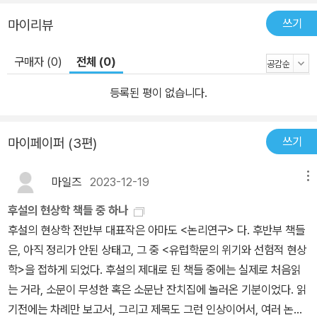
과 그는 간단히 주관주의자로 각인되었다. 그러나 동일한 제목 아래
쓰기
마이리뷰
일관된 문제의식을 다룬 두 책의 초고는 이미 1898년경 완성되어 있
었다. 따라서 동시에 또는 적어도 같은 해 출간되었다면, 처음부터 후
구매자 (0)
전체 (0)
설현상학은 ‘객관주의인지 주관주의인지’ 하는 논란조차 일어나지 않
등록된 평이 없습니다.
았을 것이다. 결국 후설현상학 전체를 시종일관 이끌어 가는 얼개이
자 핵심적 과제는 주관과 객관의 본질상 불가분한 상관주의에 입각한
심리학주의 비판과 궁극적 근원을 부단히 되돌아가 묻는 선험적 태도
쓰기
마이페이퍼 (3편)
에서 의식에 대한 지향적 분석이다. 이번에 『논리 연구』 1권과 2권을
같은 해에 번역해 출간함으로써 상반된 관점에서 서로 다른 주제를
마일즈
2023-12-19
메뉴
다룬 것으로 파악하는 뿌리 깊은 편견과 오랜 오해를 말끔히 씻어 낼
후설의 현상학 책들 중 하나
뿐 아니라 후설 현상학 전체의 참모습을 분명하게 제시할 수 있게 되
후설의 현상학 전반부 대표작은 아마도 <논리연구> 다. 후반부 책들
었다. ■ 순수논리학과 후설현상학의 서론, 『논리 연구』 1권 논리학에
은, 아직 정리가 안된 상태고, 그 중 <유럽학문의 위기와 선험적 현상
대한 상반적 견해와 후설의 비판 논리학은 아리스토텔레스 이후 그
학>을 접하게 되었다. 후설의 제대로 된 책들 중에는 실제로 처음읽
자체로 완결된 학문처럼 보였으나 근대 이후 논리학주의와 심리학주
는 거라, 소문이 무성한 혹은 소문난 잔치집에 놀러온 기분이었다. 읽
의의 견해가 대립했다. 논리학주의는 논리학이 순수한 이론적 학문으
기전에는 차례만 보고서, 그리고 제목도 그런 인상이어서, 여러 논문
로서 심리학이나 형이상학에 독립된 분과라고 주장하고, 심리학주의