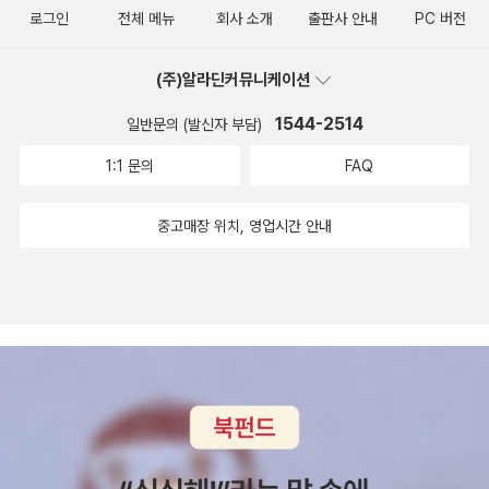
있겠는가? 후설은 철학이 바로 그런 역할을 해야 하며, 또 할 수 있다
로그인
전체 메뉴
회사 소개
출판사 안내
PC 버전
그 파트는 푸코를 겨냥하고 있다.) 광기의 역사를 읽으며 푸코의 오랜
이념과 더불어 『엄밀한 학문』과 『이념들』 1권에서 실증적 자연주의
고 주장했다. 그것이 바로 후설의 학문적 꿈이기도 한 '엄밀한 학으로
스승이자 사유의 원천이 되는 캉길렘의 책도 같이 펴 보게 되었다. 그
에 대한 비판,『논리학』에서 공허한 형식논리학에 대한 비판, 그리고
서의 철학'이다. _ 박승억, <후설 & 하이데거 : 현상학, 철학의 위기를
(주)알라딘커뮤니케이션
리고 캉길렘의 책에서 미셸푸코의 서문에서 보면, 현상학의 프랑스
『위기』에서 물리학적 객관주의에 대한 비판으로 조금도 변함없이 그
돌파하라>, p56 후설은 제1차 세계대전을 통해 명확하게 드러난 이
수용에 대하여 간략히 소개하는 부분이 있다. 푸코의 소개를 보면 프
대로 이어진다. 물론 후설은 주관에 대해 맹목적인 객관적 논리학주
1544-2514
일반문의 (발신자 부담)
성의 한계, 근대성의 한계를 절감한다. 이러한 한계를 극복하기 위해
랑스는 1930년 데카르트적 성찰이라는 후설의 저서와 강연을 통하
의도 철저하게 비판한다. 이러한 사실은 후설현상학을 이해하는 가장
서는 기존의 학문 체계를 재구성할 필요가 있고, 그 중심에 철학이 있
1:1 문의
FAQ
여 프랑스에서 수용되었고 그 응답이 사르트르의 자아의 초월성이라
기본적인 토대와 축이 주관과 객관이 서로 분리되거나 대립되는 것이
어야 한다고 보았다. 더 이상 의심할 수 없는 객관성 위에 세워진 새로
는 것이다. 다행히 자아의 초월성은 작년에 번역되어 구하여 볼 수 있
아니라 항상 ‘주관-객관-상관관계’를 지향적으로 분석하는 것임에도
운 철학. 이것이 후설이 생각한 새로운 철학이며, 현상학이다. 철학
중고매장 위치, 영업시간 안내
었다. 무엇보다 표지가 마음에 드는데, 명확한 글씨는 경험적 자아이
불구하고 너무나도 손쉽게 잊어버리기 쉬운 아킬레스건이다. 또한 후
의 새로운 방법과 관련해서 후설은 먼저 '무전제성'이라는 이념을 내
고 흐려지는 글씨는 선험적 자아(초월적 자아)를 나타내는 것일까?
설은 소박한 실증적 자연과학뿐 아니라 이러한 방법론에 현혹된 객관
세운다... 후설이 말하고자 했던 '무전제성'은 어떤 전제도 허용하지
지젝의 표현대로라면 '탈구된 느와르의 주체' 일 것이며, 자신의 판단
적 학문 일반이 그 객관성에 의미와 타당성을 부여하고 삶의 가치를
않겠다는 뜻이 아니라 조금이라도 의심스러운 가정은 결코 전제로 삼
을 무한히 유보하며 미끄러지는 자아를 표현하고 싶었던 것일까? 꽤
창조해 가는 주관성을 망각했다고 비판한다. 이러한 성격은 특히 ‘이
지는 않겠다는 태도를 말하는 것이다.(p64)... 후설은 대상이 어떤 왜
나 인상적이었다. 오래전에 품절되어 구하기 어렵지만, 데리다의 정
론적 실천’이라는 개념에 잘 드러나는데, 이것은 심리학주의에 대한
곡도 없이 있는 그대로 주어진 모습을 출발점으로 삼는다. 그리고 그
신에 대해서를 통해서도 후설을 간접적으로 만나 볼 수 있다. 정신에
비판에서 밝힌 ‘이념적인 것’과 ‘실재적인 것’, 그리고 ‘규범적인 것’의
것을 바로 '현상'이라고 부른다. 후설의 철학을 현상학이라고 부르는
대해서 책을 구하기 어렵다면 아르테에서 나온 자크데리다를 읽는 시
관계와 구조를 통해 파악할 수 있다. 즉 실천의 기초는 이론에 근거하
이유도 바로 여기에 있다. _ 박승억, <후설 & 하이데거 : 현상학, 철학
간 을 읽는 것도 나쁘지 않은 도움이 될 수 있다. 엄밀한 '독해'를 바탕
고 실천이 학문적 성격을 지니려면 이론을 전제해야 하므로 실천은
의 위기를 돌파하라>, p67 다만, 후설이 생각하는 객관성은 기존의
으로 하고 있기 때문에 읽고 나면 마치 데리다의 책을 읽은것 같은 '기
이론에 의해 정초된다. 그러므로 『논리 연구』 1권의 심리학주의비판