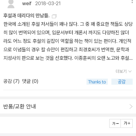
으로든 전제되어 있다. 그래서 전통적으로는 '존재'를 '존재자를 존재
weif
2018-03-21
메뉴
다.후설이 수학에서 커리어를 시작한데서 오는 논리적이면서 추상적
식도 없으며, 어떠한 인식의 정초도 없다.’라는 고르기아스의 회의주
자이게 해 주는 어떤 것'으로 이해해왔던 것이다. 그런데 이때 '존
이고 초월적인 영역에 초점을 두는 반면, 하이데거는 후설이 시작한
후설과 데리다의 만남들.
의 전통에 따라 ‘개인이 모든 진리의 척도’라고 주장하는 개인적 상대
재'를 '어떤 것'으로 보면, 그것은 다시 존재를 존재자처럼 보는 것은
영역을 자신의 관심인 '존재'로 펼쳐낸다.그리고 이 책의 주된 관심은,
한국에 소개된 후설 저서들이 꽤나 많다. 그 중 꽤 중요한 책들도 상당
주의와, 모든 판단은 인간에 대해 참이기 때문에 진리의 척도를 인간
결국 존재를 보이지 않게 만드는 접근 방식이었다. 이러한 사정을 그
이전 철학자들의 철학방식들을 충분히 검토하여, 초점을 객관주의와
히 많이 번역되어 있으며, 입문서부터 개론서 까지도 다양하진 않더
자체, 즉 인간의 종(種)에 두는 종적 상대주의가 있다. 그러나 개인적
는 '은폐'라는 이름으로 표현했다. _ 박승억, <후설 & 하이데거 : 현상
과학에 한정하기보다는, 현상학의 탄생배경을 긴 호흡으로 밝히는데
라도 어느 정도 후설의 길잡이 역할을 하는 책이 있는 편이다. 개인적
상대주의의 주장은 ‘어떠한 진리도 없다, 라는 진리는 있다.’라는 명제
학, 철학의 위기를 돌파하라>, p31 현상학의 두 거장 에드문트 후설(
있다. 경험론자, 합리론자, 데카르트, 칸트 들을 현상학의 탄생을 밝히
으로 이념들의 경우 칼 슈만이 편집하고 최경호씨가 번역한, 문학과
와 똑같은 진리치를 갖는 가설로서 자가당착이다. 그리고 종적 상대
Edmund Husserl, 1859 ~ 1938)과 마르틴 하이데거(Martin Hei
는 관점으로 충분히 들여다 본다.
지성사의 판으로 보는 것을 선호했다. 이종훈씨의 오랜 노고와 후설
주의의 주장도 모순율에 배치된다. 이처럼 심리학주의의 상대주의는
degger, 1889 ~ 1976)의 사상을 다룬 <후설 & 하이데거 : 현상학,
철학의 매진한 연구는 매우 감사하게 생각하고 있으나, 어째 글이 읽
논리적 원리를 우연적인 사실에서 도출하기 때문에, 사실이 변하면
철학의 위기를 돌파하라>는 이성(理性, reason)으로 대표되는 근
더보기
히는 것은 이상하게 최경호씨의 번역본이었다. 후설철학에 다가가기
원리도 달라지고 그 결과 자신의 주장마저 자신이 파괴하는 자기모순
대 유럽 문명과 과학 기술 문명의 한계를 극복하려는 서로 다른 방법
공감 (
7
)
댓글 (0)
위한 개론서로 보았던 것은, 후설 현상학의 고전과도 같은 한전숙씨
과 회의주의의 순환에 빠질 수밖에 없다. 후설의 심리학주의 비판의
을 알기 쉽게 설명한다. '엄밀한 학문'으로 대표되는 후설의 사상은 어
의 현상학의 이해와 이념들을 번역했던 최경호씨가 번역한 소콜로브
의의 후설은 1913년 『논리 연구』 1권과 2권의 개정판에서 1권의 몇
떤 내용을 담고 있을까? 후설이 생각하는 바는 매우 명료하다. 즉,
스키의 현상학적 구성이란 무엇인가 였다. 현상학에 크게 관심을 두
군데 문구만 수정했다. 즉 수 개념의 궁극적 근원을 되돌아가 물음으
토대가 되는 학문이 확실해야 한다는 것이다. 만약 토대가 되는 학문
반품/교환 안내
고 있지 않아서 이정도로만 잠시 접어두고 훗날을 기약하였다.다시
로써 순수논리학에서 찾는 심리학주의에 대한 비판은 곧 그 이후에
이 언제든 거짓으로 판명날 수 있는 판단들로 이루어진 체계라면, 그
후설과 만나게 된 것은 독서의 먼 우회의 길에 있었다. 자크 데리다의
지속된 선험적 인식비판에 대한 최초의 형태이다. 후설은 마지막 저
학문을 기초로 해 세워진 또 다른 학문들의 체계 역시 위태로워지는
글쓰기와 차이를 읽던 중 코기토와 광기의 역사 파트를 읽다가, 미셸
술 『위기』에서 “『논리 연구』에서 ‘선험적 현상학’이 최초로 출현했
것은 너무도 분명하다... 그렇다면 어떤 학문이 토대의 기능을 할 수
푸코의 광기의 역사를 조명해보고 싶었다.(실제로 글쓰기와 차이에서
다.”라고 밝힌다. 이러한 선험적 인식비판의 태도는 선험적 현상학의