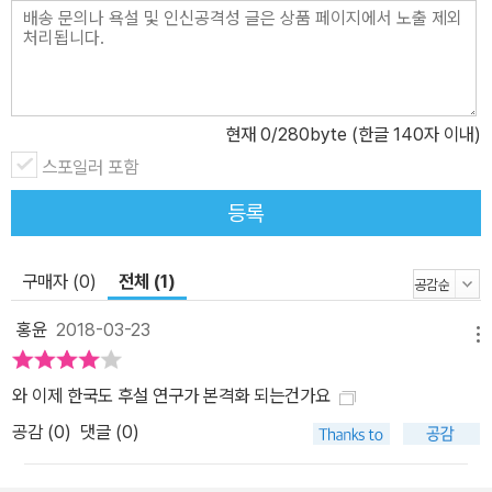
체적 모습보다 그때그때 발표된 저술을 통해 ‘의식(이성)을 강조한 관
념론인지, 경험의 지평구조를 밝힌 실재론인지’, ‘주관적 합리론인지,
객관적 경험론인지’ 등 각기 근본적으로 다른 시각에서 인식되고 평
가되었다. 후설은 『논리 연구』 1권에서 논리법칙이 심리적 사실에 근
현재
0
/280byte (한글 140자 이내)
거한 심리법칙이기 때문에 논리학은 심리학의 한 분과라고 주장하는
스포일러 포함
심리학주의는 객관적 진리 자체를 주관적 의식체험으로 해소시키는
등록
회의적 상대주의에 빠질 뿐이라고 철저히 비판함으로써 객관주의자
로 부각되었다. 물론 그는 주관적 심리학주의뿐 아니라 주관에 맹목
적인 객관적 논리학주의도 비판했다. 그리고 다음 해 출간된 2권에서
구매자 (0)
전체 (1)
다양한 의식체험을 분석함으로써 의식의 본질구조가 지향성임을 밝
홍윤
2018-03-23
혀냈다. 하지만 이러한 의식분석을 순수논리학보다는 체험심리학이
메뉴
나 인지심리학의 고유한 관심사로 간주한 동시대인들은 후설이 소박
와 이제 한국도 후설 연구가 본격화 되는건가요
한 자연적 태도에 머물렀기 때문에 경험이 발생하는 사실이 아니라
객관적으로 타당할 수 있는 권리를 해명하고자 주관성으로 되돌아가
공감 (
0
)
댓글 (0)
묻는 선험적(반성적) 태도의 작업을 심리학주의로 후퇴한 것, 심지어
‘단순한 의식철학’, ‘주관적(절대적) 관념론’으로까지 오해했다. 그 결