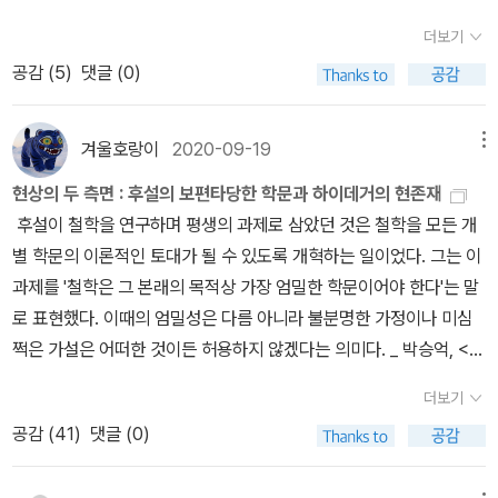
을 모아놓은 논문집같아 주저했다. 그렇지만, 그렇지 않고, 매우 충실
는 논리학이 심리학에 의존하는 분과라고 주장한다. 그러나 후설에
더보기
하고 체계적인 한권의 책이었다. 부록들까지도 그 체계를 보조하는
따르면, 논리학주의와 심리학주의는 서로 대립되는 것이 아니라 긴밀
공감 (
5
)
댓글 (0)
역할을 충실히 수행한다.하이데거에대한 후설의 영향을 책으로 확인
하게 연관되어 있다. 규범적 학문 속에 내포된 이론적 영역은 이론적
하는 것도 즐겁다. 요새 넘치게 접하는 MBTI 는 원조가 융의 연구다.
학문을 통해 해명되어야 하며, 이론적 학문 역시 실천적 계기를 배제
MBTI 는 재미로 보는 성격검사 측면도 있지만, 그 기본토대는 융의
겨울호랑이
2020-09-19
메뉴
하는 것이 결코 아니기 때문이다. 심리학주의는 이념적인 것(Ideale
성격유형 연구다. 안타깝게 국내번역된 선집본에는 성격유형만 나열
s)과 실재적인 것(Reales), 그리고 이념적인 것이 실천적 계기로 변
현상의 두 측면 : 후설의 보편타당한 학문과 하이데거의 현존재
되어있고, 성격유형을 연구하게된 계기나 과정, 실제 인물 적용은 자
형된 규범적인 것(Normales)의 근본적 차이를 혼동했다. 또한 심리
후설이 철학을 연구하며 평생의 과제로 삼았던 것은 철학을 모든 개
세히 나와있지 않다. 영어로 번역된 전집에는 재밌는 내용들이 많다.
학주의에 따르면, 논리법칙이 심리-물리적인 실험을 반복해 일반화
별 학문의 이론적인 토대가 될 수 있도록 개혁하는 일이었다. 그는 이
그 중 철학자들의 성격유형에 대해서 언급하는 대목에, 플라톤과 아
한 발생적 경험법칙으로서 사유의 기능 또는 조건을 진술하는 법칙이
과제를 '철학은 그 본래의 목적상 가장 엄밀한 학문이어야 한다'는 말
리스토텔레스를 대비해 설명한 부분이 있다. 이데아를 강조하는 플라
기 때문에 논리학은 심리학의 한 분과로 보고 있다. 그러나 후설에 따
로 표현했다. 이때의 엄밀성은 다름 아니라 불분명한 가정이나 미심
톤을 내향인으로, 그 이데아를 실제 세계에 적용하려는 아리스토텔레
르면 순수논리법칙은 그 대상이 현실적으로나 가능적으로 존재하는
쩍은 가설은 어떠한 것이든 허용하지 않겠다는 의미다. _ 박승억, <후
스를 외향인으로 논증하는 부분이 엄청 흥미롭고 재미있었다. 그 둘
지를 함축하거나 전제하지 않는다. 마음이 심정적으로 느낀 인과적
설 & 하이데거 : 현상학, 철학의 위기를 돌파하라>, p28 하이데거가
사이를 떠올리만큼 후설과 하이데거도 대비되면서 연결되는 면들이
더보기
필연성과 보편타당한 논리적 필연성은 결코 혼동될 수 없다. 제한된
보기에 종래의 철학은 존재를 늘 존재자처럼 다루었다. 바꾸어 말하
많아 보여 흥미로웠다. 하이데거가 문제의식을 갖고 있는 적지않은
공감 (
41
)
댓글 (0)
경우들을 일반화하는 심리학의 경험법칙에는 항상 귀납법적 비약이
면, 이 세상의 모든 대상들은 다 존재자, 즉 '있는 것'들이다. 그런데 그
부분과, <존재와 시간>에서 주제에 연관되는 것에 비하여 소략하게
내포될 수밖에 없고 예외가 언제든지 가능한 개연적 근사치만 갖기
존재자들이 '있는 것'이기 위해서는 언제나 '존재', 즉 '있음'이 어떤 식
다루는 느낌을 주는 여러 대상들이 후설에서 시작하는 것으로 보였
때문이다. 심리학주의의 인식론에는 ‘어떠한 진리도 없고, 어떠한 인