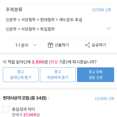
주제분류
신간알림 신청
인문학
>
서양철학
>
현대철학
>
에드문트 후설
인문학
>
서양철학
>
독일철학
선물하기
공유하기
이 책을 알라딘에
3,500
원 (
최상
기준)에 파시겠습니까?
중고
중고
중고 등록
알라딘에 팔기
회원에게 팔기
알림 신청
현대사상의 모험 (총 34권)
신간알림 신청
동일성과 차이
판매가
27,000
원