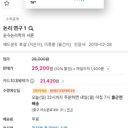
소득공제
논리 연구 1
순수논리학의 서론
에드문트 후설
(지은이),
이종훈
(옮긴이)
민음사
2018-02-28
정가
28,000원
25,200
판매가
원
(10% 할인) +
마일리지 1,400원
21,420
카드최대혜택가
원
수령예상일
양탄자배송
썬데이 EXPRESS
오늘(일) 22시까지 주문하면 내일(월) 아침 7시
출근전
배송
(중구 서소문로 89-31 )
변경
배송료
무료