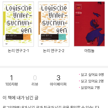
사조의 하나가 되었으며, 철학에서뿐만 아니라 인문학, 사회과학, 예
동’으로 왕성하게 발전하면서 현대의 철학뿐 아니라 인문?사회과학
술 등 여러 분야에서 광범위한 영향을 미치고 있다.
과 문화예술 전반에 매우 깊은 영향을 지속적으로 끼쳐 왔으며 우리
나라에도 현상학과 현상학자 관련 연구나 서적이 많이 소개되었다.
그러나 정작 현상학의 창시자인 후설을 본격적으로 다룬 연구는 미미
해 후설현상학이 충분히 이해되지 못했다. 특히 후설현상학은 좀 더
독특한 배경과 원인 때문에 오랫동안 편견과 왜곡된 해석으로 뒤엉킨
매우 견고하고도 두꺼운 껍질에 에워싸여 있다. 그러므로 후설의 사
논리 연구 2-1
논리 연구 2-2
아침놀
상과 현상을 올바로 이해하고 적용하려면, 후설의 사상을 ‘기술적 현
상학-선험적 현상학-생활세계 현상학', '정적 분석 대 발생적 분석’이
라는 단절된 도식으로 이해하는 것이 근본적 오류임을 인식하고, 후
설현상학의 슬로건인 “사태 그 자체로”처럼, 후설로 돌아가 후설과
읽고 싶어요 9명
1
0
3
더불어 철학, 즉 현상학을 해야만 한다. 이러한 의미에서 이 책은 후설
읽고 있어요 2명
100자평
리뷰
마이페이퍼
의 사상을 대표하는 가장 중요한 철학서로서, 후설현상학의 참모습을
읽었어요 7명
재정립하고 다양하게 발전시키는 길의 기초가 될 것이다. 난해하기로
이 책에 내가 남긴 글
유명한 이 책의 독서를 돕기 위해 1권의 도입부에 해제를 작성했으며,
로그인하면 내가 남긴 글과 친구가 남긴 글을 확인할 수 있습니다.
책 말미에는 후설의 연보와 저술 목록을 실어 독자가 후설의 연구 방