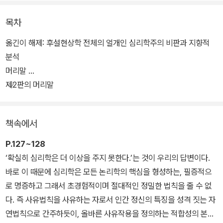
현상학은 객관적 실증과학을 극복할 새로운 방법론으로 간주되든 전
목차
통 철학의 심화된 형태로 간주되든, 다양한 ‘현상학운동’으로 왕성하
게 발전하면서 현대의 철학뿐 아니라 인문?사회과학과 문화예술 전
옮긴이 해제: 후설현상학 전체의 얼개인 심리학주의 비판과 지향적
반에 매우 깊은 영향을 지속적으로 끼쳐 왔으며 우리나라에도 현상학
분석
과 현상학자 관련 연구나 서적이 많이 소개되었다. 그러나 정작 현상
머리말
학의 창시자인 후설을 본격적으로 다룬 연구는 미미해 후설현상학이
제2판의 머리말
충분히 이해되지 못했다. 특히 후설현상학은 좀 더 독특한 배경과 원
인 때문에 오랫동안 편견과 왜곡된 해석으로 뒤엉킨 매우 견고하고도
책속에서
두꺼운 껍질에 에워싸여 있다.
P.127~128
그러므로 후설의 사상과 현상을 올바로 이해하고 적용하려면, 후설의
‘확실히 심리학은 더 이상을 주지 못한다.’는 것이 우리의 답변이다.
사상을 ‘기술적 현상학-선험적 현상학-생활세계 현상학', '정적 분석
바로 이 때문에 심리학은 모든 논리학의 핵심을 형성하는, 필증적으
대 발생적 분석’이라는 단절된 도식으로 이해하는 것이 근본적 오류
로 명증하고 그래서 초경험적이며 절대적인 정밀한 법칙을 줄 수 없
임을 인식하고, 후설현상학의 슬로건인 “사태 그 자체로”처럼, 후설
다. 즉 사유법칙을 사유하는 자로서 인간 정신의 특징을 성격 짓는 자
로 돌아가 후설과 더불어 철학, 즉 현상학을 해야만 한다.
연법칙으로 간주하듯이, 올바른 사유작용을 정의하는 적합성의 본질