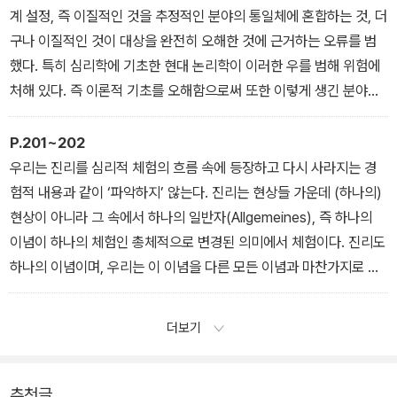
계 설정, 즉 이질적인 것을 추정적인 분야의 통일체에 혼합하는 것, 더
구나 이질적인 것이 대상을 완전히 오해한 것에 근거하는 오류를 범
했다. 특히 심리학에 기초한 현대 논리학이 이러한 우를 범해 위험에
처해 있다. 즉 이론적 기초를 오해함으로써 또한 이렇게 생긴 분야들
을 혼합함으로써 논리적 인식에서 진보가 본질적으로 억제되었다.
P.201~202
우리는 진리를 심리적 체험의 흐름 속에 등장하고 다시 사라지는 경
험적 내용과 같이 ‘파악하지’ 않는다. 진리는 현상들 가운데 (하나의)
현상이 아니라 그 속에서 하나의 일반자(Allgemeines), 즉 하나의
이념이 하나의 체험인 총체적으로 변경된 의미에서 체험이다. 진리도
하나의 이념이며, 우리는 이 이념을 다른 모든 이념과 마찬가지로 직
관에 근거한 이념화(이것은 여기에서 당연히 통찰의 작용이다.)의 작
용 속에서 체험하고, 구체적인 개별적 사례들(즉 여기에서는 명증적
더보기
판단의 작용들)이 산재된 다양체에 대립해 비교하는 가운데 그 동일
한 통일체에 의해 명증성을 획득한다.
추천글