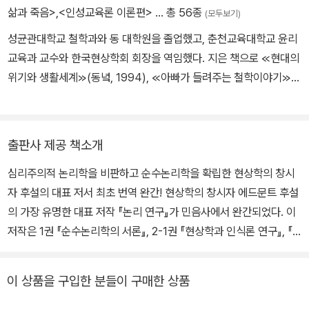
91)에서는 수학적 대상을 심리적 작용으로 환원하는 심리학주의에
삶과 죽음>
,
<인성교육론 이론편>
… 총 56종
(모두보기)
경도되었으나, 『논리 연구 1, 2』(1900, 1901)에서 심리학주의를 비
성균관대학교 철학과와 동 대학원을 졸업했고, 춘천교육대학교 윤리
판하면서 의식의 지향성에 대한 순수 기술적 방법인 현상학을 창시했
교육과 교수와 한국현상학회 회장을 역임했다. 지은 책으로 ≪현대의
다. 이후 후설은 의식에 대한 순수 기술로서의 현상학을 초월론적 환
위기와 생활세계≫(동녘, 1994), ≪아빠가 들려주는 철학이야기≫
원에 기초한 초월론적 현상학으로 발전시켰는데, 이것을 체계적으로
(현암사, 1994, 2006) 1∼3권, ≪후설 현상학으로 돌아가기≫(한길
정리한 것이 『순수현상학과 현상학적 철학의 이념들 1』(1913)이다.
사, 2017) 등이 있고, 옮긴 책으로 ≪시간의식≫(한길사, 1996), ≪
이후 그는 현상학을 발생적 현상학으로 확장했는데, 『형식논리학과
유럽 학문의 위기와 선험적 현상학≫(한길사, 1997), ≪경험과 판단
초월론적 논리학』(1928)과 사후에 출간된 『경험과 판단』(1939) 등
출판사 제공 책소개
≫(민음사, 1997), ≪데카르트적 성찰≫(한길사, 2002), ≪순수 현
은 그 탐구의 빼어난 성과다. 또한 『데카르트적 성찰』(1931), 『유럽
심리주의적 논리학을 비판하고 순수논리학을 확립한 현상학의 창시
상학과 현상학적 철학의 이념들≫(한길사, 2007) 1∼3권, ≪형식논
학문의 위기와 초월론적 현상학』(1936) 등은 초월론적 현상학을 철
자 후설의 대표 저서 최초 번역 완간! 현상학의 창시자 에드문트 후설
리학과 선험논리학≫(한길사, 2019), ≪현상학적 심리학≫(한길사,
저히 정초하려는, 필생에 걸친 노력의 마지막 결실이다. 생전에 출간
의 가장 유명한 대표 저작 『논리 연구』가 민음사에서 완간되었다. 이
2013), ≪논리연구≫(민음사, 2018) 1∼3권, ≪수동적 종합≫(한길
한 이러한 저서들 외에도 후설은 총 4만 5000여 장에 달하는 방대
저작은 1권 『순수논리학의 서론』, 2-1권 『현상학과 인식론 연구』, 『2
사, 2018), ≪제일철학≫(한길사, 2020) 1∼2권, ≪상호 주관성≫
한 연구 원고를 남겼는데, 이 연구 원고들은 아직도 후설 전집으로 출
-2권 인식에 대한 현상학적 해명의 기초』 등 총 3권으로 이루어져 있
(한길사, 2021) 등이 있다.
간 중이다. 후설은 현상학의 엄밀한 방법을 통해 학문의 토대를 철저
다. 평생 후설 연구를 통해 후설 현상학의 실체를 구명해 온 이종훈 교
히 정초함으로써 실증주의에의해 생겨난 현대 학문과 문화의 위기를
이 상품을 구입한 분들이 구매한 상품
수가 번역했다. 현상학은 객관적 실증과학을 극복할 새로운 방법론으
극복하고자 평생 분투했다. 그가 개척한 현상학은 20세기 주요 철학
로 간주되든 전통 철학의 심화된 형태로 간주되든, 다양한 ‘현상학 운