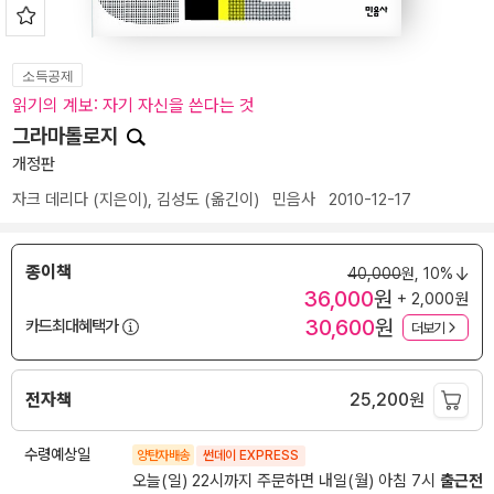
소득공제
읽기의 계보: 자기 자신을 쓴다는 것
그라마톨로지
개정판
자크 데리다
(지은이),
김성도
(옮긴이)
민음사
2010-12-17
종이책
40,000
원,
10%
36,000
원
+ 2,000원
30,600
원
카드최대혜택가
더보기
전자책
25,200
원
수령예상일
양탄자배송
썬데이 EXPRESS
오늘(일) 22시까지 주문하면 내일(월) 아침 7시
출근전