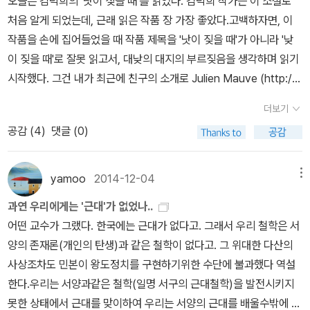
오늘은 김덕희의 '낫이 짖을 때'를 읽었다. 김덕희 작가는 이 소설로
왜 일까? 이럴 땐 유재하도 자주 찾아 들어요. * 그 외 11월 구매한
부분의 데리다 주석서가 평이하게 쉽게 풀어쓴 것은 『그라마톨로지』
있다고 바라본다. 들뢰즈는 이렇듯 개념으로 드러날 수 없는 그 자체
처음 알게 되었는데, 근래 읽은 작품 장 가장 좋았다.고백하자면, 이
책 - 이 달은 문학동네와 문학과지성사 책을 주로 구매했구만🤓• 안
의 예비적 입문을 위하여 제시된 해설자의 재구성이며, 독자의 전공
의 차이를 개념적으로 드러나는 차이와 달리 '차이 자체 la differenc
작품을 손에 집어들었을 때 작품 제목을 '낫이 짖을 때'가 아니라 '낮
태운『산책하는 사람에게』(2020, 문학과지성사) • 임승유『나는 겨
영역과 경험 세계에 따라서 각자가 고유하게 발견할 수 있는 데리다
e en elle-meme'라고 표현했다. 간단히 말하자면 '차이 자체'는 이
이 짖을 때'로 잘못 읽고서, 대낮의 대지의 부르짖음을 생각하며 읽기
울로 왔고 너는 여름에 있었다』(2020, 문학과지성사) • 한유주
텍스트의 우주가 따로 있음을 강조해야 할 것이다. 데리다의 글을 어
세상에 존재하는 모든 것이 다 다르다는 것이다.(p48)... 들뢰즈가 보
시작했다. 그건 내가 최근에 친구의 소개로 Julien Mauve (http://
『숨』(2020, 틈창작문고 13, 문학실험실)• 에이드리언 리치 『공통언
렵게 만드는 주요 원인은 그의 글쓰기 방식과 언어의 속성 때문이다.
기에 이 세상에 존재하는 모든 것은 '차이 자체'를 지니고 있으며, 그
www.julienmauve.com)라는 작가의 밤과 빛에 대한 사진을 보고
어를 향한 꿈』(2020, 민음사)- 《악스트 Axt 》(2020.11.12, no.03
더보기
무엇보다 그의 철학은 논리적 정합성에 기초한 체계성을 지향하지 않
차이는 틀에 박힌 개념이나 표상의 틀에서 깨어날 때 드러난다. 그때
난 직후였던 탓인 것 같다. 하지만 이 책은 '낮'이 아니라 '낫 놓고 기역
3) 에서 에이드리언 리치 내용을 읽고 궁금했습니다. 민음북클럽 가
공감 (
4
)
댓글 (0)
는다. 『그라마톨로지』를 비롯하여 그의 주요 저술을 읽어 보면 그의
야 비로소 세상은 개념이 만들어낸 진부한, 너무나도 진부한 동일성
자도 모른다'고 할 때의 그 낫에 대한 이야기였다. 이 작품의 문제 의
을 온라인 패밀리데이에서 사려고 했더니 더 싸게 중고 도서가 똭~
분석과 추론의 상당 부분은 세밀한 독법, 인용, 주석의 다소 지루한 과
의 틀로부터 깨어날 수 있다는 것이 들뢰즈의 생각이다. _ 박영욱, <
식은 다양하게 읽힐 수도 있지만 내게는 '낫 놓고 기역자도 모른다'에
🤗• 앙드레 지드 『코리동』(2008, 베가북스)- 서로 사랑하겠다는데
정을 통하여 다른 사상가들이 생산한 텍스트들의 역사적 맥락, 그들
데리다 & 들뢰즈 : 의미와 무의미의 경계에서>, p49 들뢰즈가 칸트
대한 것이었다. 기역자를 낫으로밖에 이해할 수 없는 처지에 대한, 그
동성애가 뭐 어쨌다고 난리야~~ E.M. 포스터 『모리스』랑 비교해 보
yamoo
2014-12-04
메뉴
의 내면세계, 그리고 텍스트의 무의식과 나누는 매우 성실하면서도
의 도식으로부터 착안한 것은 상상력은 인식 활동에 종속될 경우에는
래서 글을 읽는 것과 글쓰기에 대한, 글자를 의미로부터 끝없이 분리
고 싶어요.• 비에른 베르예 『오래된 우표, 사라진 나라들』(2019, 흐
과연 우리에게는 '근대'가 없었나..
비판적이며 창발적인 대화를 통하여 수행된다. 구체적인 예로서, 역
그저 개념을 위한 도식을 만들 뿐이다. 하지만 상상력이 개념으로부
시키는 것에 대한, 무엇보다 오독에 대한 이야기. 마치 낫을 낮으로 읽
름출판)• 메릴린 스트래선 『부분적인 연결들』(2019, 오월의봄) • 마
어떤 교수가 그랬다. 한국에는 근대가 없다고. 그래서 우리 철학은 서
자가 총 445쪽의 원서를 분석해 본 결과, 소쉬르, 레비스트로스, 루
터 벗어날 경우 거꾸로 기존의 인식 활동이나 개념과는 전혀 다른 새
는 것처럼 말이다.1. 소설에서 수복의 주인은 자신의 노비인 수복의
이클 샌델 『공정하다는 착각』(2020, 와이즈베리) - 나만의 '올해의
양의 존재론(개인의 탄생)과 같은 철학이 없다고. 그 위대한 다산의
소의 글을 비롯하여 무려 259차례의 인용문들이 제시되고 있다. 특
로운 도식을 만들 수 있다... 개념으로부터 새로운 개념이 나올 수는
이름을 물은 후 한자로 명이 길다는 뜻으로 한번, 명이 짧다는 뜻으로
책' 리스트를 정리 중에 샌델 신간이 나와서 서둘러 구매. 기대만큼 좋
사상조차도 민본이 왕도정치를 구현하기위한 수단에 불과했다 역설
히, 데리다 자신이 이 책의 서문에서 분명히 밝히고 있는 것처럼, 그는
없다. 새로운 개념이 나오기 위해서는 기존의 개념이 파괴되어야 한
또 한번, 두번을 써서 의미를 두 개로 갈라 놓는다. 이건 데리다가 조
더군요.능력주의는 정의로운가? 아니오. 능력주의 사고방식 아래 성
한다.우리는 서양과같은 철학(일명 서구의 근대철학)을 발전시키지
기존의 사상사와 문학사의 범주에서 일탈하여, 기존의 학문적 분류
다. 기존의 개념을 파괴하고 새로움을 가져다줄 수 있는 것은 개념이
이스의 ‘피네간의 경야’를 분석할 때 ‘he war’가 지닌 의미론적 풍요
공과 실패를 재단하는 성과주의 자본주의와 현대 사회의 부작용을 심
못한 상태에서 근대를 맞이하여 우리는 서양의 근대를 배울수밖에 없
체계의 규범과 기준에서 보자면 나란히 놓일 수 없는 이질적 분야의
나 인식 활동이 아니라 개념의 밑바닥에 있는 도식이다. _ 박영욱, <