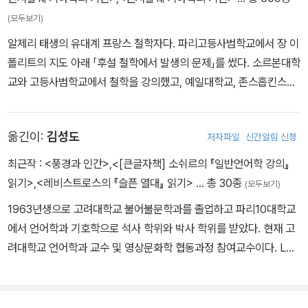
(모두보기)
비록 역자가 독자의 이해를 돕기 위해서 본문의 구성과 내용과 관련
알제리 태생의 유대계 프랑스 철학자다. 파리고등사범학교에서 장 이
된 특정 주제를 선별하여 선형적으로 제시하고 있지만, 데리다의 글
폴리트의 지도 아래 「후설 철학에서 발생의 문제」를 썼다. 소르본대학
은 바로 이 같은 평면적 해석과 풀어쓰기로 이해될 수 있는 성질의 것
교와 고등사범학교에서 철학을 강의했고, 예일대학교, 존스홉킨스대
이 아니며, 각자 다른 시각에서 보다 중층적인 해석을 시도할 수 있는
학교 등 미국 유수의 대학에서도 활발하게 활동했다. 후설의 『기하학
열린 텍스트이다.
의 기원』을 번역하고 해제를 써서 장 카바예스 상을 수상했으며, 196
옮긴이:
김성도
저자파일
신간알림 신청
7년 『목소리와 현상』, 『그라마톨로지』, 『글쓰기와 차이』를 출간하여
현대철학의 새로운 흐름을 이끌었다. 해체 개념을 중심으로 서구 형
최근작 :
<풍경과 인간>
,
<[큰글자책] 소쉬르의 『일반언어학 강의』
이상학과 로고스중심주의에 대한 비판을 전개했으며, 후기에는 『마
읽기>
,
<레비스트로스의 『슬픈 열대』 읽기>
… 총 30종
(모두보기)
르크스의 유령들』, 『법의 힘』, 『환대에 대하여』 등을 출간하여 정치와
1963년생으로 고려대학교 불어불문학과를 졸업하고 파리10대학교
윤리의 문제를 새롭게 사유했다.
에서 언어학과 기호학으로 석사 학위와 박사 학위를 받았다. 현재 고
려대학교 언어학과 교수 및 영상문화학 협동과정 참여교수이다. LG
연암재단 교수 해외 연수 프로그램에 선정되어 옥스퍼드대학교 미술
사학과 및 언어학 연구소 방문교수, 풀브라이트 펠로 자격으로 하버
드대학교 방문교수, 케임브리지대학교 방문교수, 프랑스국립과학연