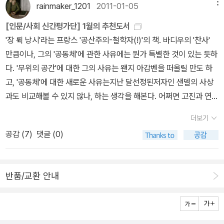
는 반대로 주어진 일을 철저하고 성실하게 빈틈 없으리만큼 정확히
심을 잃고 굴욕감을 갖게 되어, 이것이 심화되면서 사회적·정치적 긴
잠깨어>(문학동네, 2012)와 같이 읽어봐도 좋겠다. 창비에서는 이번
rainmaker_1201
2011-01-05
메뉴
후의 민본 사상과 비슷하다고 생각한다. 프랑스혁명 이후 나폴레옹
전제로부터 벗어나 참된 문제를 제기한 문제학(probl?matologie)
념은 '절단 coupure'과 '연결'이 의미로 해석된다. 이는 정신분석학
수행한다. 그런데, 이 필경이라는 일, 책을 모사하고, 따라쓰고, 베껴
장을 유발하게 된다는 것이다. 포퓰리즘의 근원도 여기서 찾을 수 있
선집 출간의 의의를 이렇게 짚었다.<다산산문선>은 다산 개인에 대
시대는 전제시대 였다. 그 시대에 전개된 근대적 사상이 제정 시대라
의 발명가였다.
의 의식과 무의식, 욕망과 충동과 연관지어 볼 수 있다. 다만, 들뢰즈
[인문/사회 신간평가단] 1월의 추천도서
쓰는 일의 끝은 이상하리만큼 파국적인 성격을 갖는다는 점에서 만큼
다.능력주의는 사실 철학과 신학의 역사와 뿌리를 같이 한다. 이러한
한 전기이자 평전일 뿐만 아니라 실학의 대가들과 다산학의 성립과정
서 한계가 있다는 논리는 거의 본 적이 없다. 그런데 유독 다산 사상을
는 이러한 분석을 인간 심리에만 한정시키지 않고, 정치철학의 체계
'장 뤽 낭시'라는 프랑스 '공산주의-철학자(!)'의 책. 바디우의 '찬사'
은 바틀비와 공통적이다. 바틀비는 무수한 반복적 작업과 모방으로
역사 속에서 (최고는 아니더라도) 최선의 이데올로기로 채택되어 현
을 가장 입체적으로 살필 수 있는 필독서이다. 또한 신유사화의 전말
말하면서는 전제 시대의 한계 운운한다. 물론 다산이 주장하는 왕도
와도 연결시키며 분석대상을 넓혀간다. <안티 오이디푸스 L’Anti-Œ
만큼이나, 그의 '공동체'에 관한 사유에는 뭔가 특별한 것이 있는 듯하
모든 것을 거부하기에 이르고, 수복은 무수한 반복적 작업과 모방으
재의 세계질서를 구축하는 데 기여해 왔다고 볼 수 있다. 샌델은 이를
을 기록한 고발문학이자, 천주교가 서학으로 전래되는 과정을 살필
정치가 유학의 범주 내에 있었다는 건 부인할 수 없는 사실이다. 하지
dipe: Capitalisme et schizophrenie > <천개의 고원 Mille Plate
다. '무위의 공간'에 대한 그의 사유는 왠지 아감벤을 떠올릴 만도 하
로 글을 완전히 의미로부터, 또 자신으로부터 분리시켜 버리는데까지
의혹의 눈초리로 바라본다.'- 서울대 명예교수 문용린
수 있는 역사자료이기도 하다. <다산시선>은 다산의 사상과 생애의
만 모든 사상은 시대의 산물이다. 어찌 됐건 한 개인은 그 시대의 개념
aux: Capitalisme et Schizophrenie>은 이러한 관점에서 들뢰즈
고, '공동체'에 대한 새로운 사유는지난 달선정된저자인 샌델의 사상
이른다. 즉 반복은 이상하게도 원심력을 가지고, 사람들을 어떤 중심
팀 오브라이언 『그들이 가지고 다닌 것들』(2020, 섬과달)을 저
갖가지 곡절을 마치 일기처럼 읽을 수 있도록 함으로써 다산의 내면
으로 사고해야 하는 숙명을 타고났다. 그렇기에 그 한계 내에서 한계
를 바라볼 수 있는 책으로 생각된다. 들뢰즈는 기계론적이고 개념적
과도 비교해볼 수 있지 않나, 하는 생각을 해본다. 어쩌면 고진과 연결
으로부터 바깥으로 내몬다. 이 작품에서 반복의 끝은 첫 문장과 끝 문
는 올해의 소설 top 1으로 선정할 생각이에요. 그의 소설이 또 나와
과 시대의 모순을 복합적으로 살펴보게 하는 시집이자, 시인 다산의
를 넘어서려고 하는 시도는 그래서 중요하다. 다산은 왕도정치 내에
인 체계를 '수목 樹木적인 것'이라고 부르고, 기계적이고 이념적인 체
될지도 모르겠다. 어쨋든 최근의 가장 '영향력 있는' 철학자의 '영향력
장이 반복되는 것이다. '난 글을 읽을 줄 모른다'. 글을 읽을 줄 모른다
『카차토를 찾아서』는 종이책으로 주문😆🥰😊와와~ 어서 읽고 싶
문학적 성과를 집대성한 필독서이다. 전문 연구자들은 물론 일반 독
더보기
서 서구 근대 자유민주사상에 가장 근접한 사유를 한 사상가였다. 방
계를 '리좀 rhizome적인 것'이라고 부른다.(p125)... 수목은 수직적
있는' 주제(정치철학?) 이니, 한번 쯤 살펴보면 좋을듯.12월에는, 요
는 말은 수복의 말인지, 주인의 말인지 분명하지 않다. 되풀이(불)가
다!!! • 이런저런 책 비교 어느 『어린 왕자』와 이별하지🤔? e book
자들에게 <다산시선><다산산문선>은 ‘다산학’으로 나아가기 위한
공감 (
7
)
댓글 (0)
점이 어디에 놓이느냐에 따라 평가가 달라질 수 있겠지만 나는 다산
이며 위계적인 구조를 상징하며 통일성과 동질성을 특성으로 한다.
상하게도 인문/철학 저서들이 물밀듯 쏟아져 나온것 같다. 그래서 사
능성에 대한 장면처럼 읽힌다. 3. '낫이 짖을 때' 라는 제목은 수복의
도 여러 권 가지고 있어서 정리를 좀 하고 싶었습니다.알라딘 서점
길잡이 책의 역할을 할 수 있을 것이다. 한편 지난주에는 김봉남의
이 왕도정치 내에서 개혁정치를 구상한 한계보다는, 그 한계 내에서
반면, 땅속에서 수없이 줄기와 뿌리가 무한 증식하는 땅속줄기 식물
실 기뻐해야 할 일이지만, 반대로 한꺼번에 이해하기 버거운 내용들
말에서 온 것이다. 흙에 그린 낫으로는 지푸라기 하나 벨 수 없고, 흙
『어린 왕자』 열린책들 리커버 특별판(2020)은 현재 품절입니다. 그
<정약용의 목민심서 읽기>(세출출판사, 2013)도 고전 가이드북으
백성에 근본을 두는 정치 체계를 설계한 것 자체의 의의가 크다고 생
들을 보자. 리좀은 수평적이고 탈중심적이며, 무한한 생산성과 다양
이 많아져서 당황스럽기도 한 것이 사실. 낭시가 나왔으니, '데리다'의
에 그린 개가 도둑을 쫓아내기 위해 짖을 수는 없다는 수복의 말은 글
림과 글이 눈에 확 들어오는 가독성, 휴대성, 아기자기함은 리커버가
로 출간됐다. <정선 목민심서>(창비, 2005)와 <목민심서>(동서문
반품/교환 안내
각한다. 왜냐하면 다산의 <원목>과 <탕론>에 다산 정치철학의 핵심
성, 개방성이 특징이다.(p126)... 들뢰즈와 가타리는 이러한 구분을
명저 또한 결코 지나칠 수 없을 것이다. 이 저서에 대한 필자의 조악한
의 무력함을 항변하는 것처럼 보이지만, 낮으로 그린 개, 그러니까 글
참 좋은데... 그렇다면... • 수전 팔루디 『다크룸』(2020, 아르테)
화사, 2011)를 서가에 꽂아두고만 있는데, 가이드북을 길잡이 삼아
이 담겨 있다고 생각하기 때문이다. 그 사상의 핵심이 왕도에 있는 것
파시즘과 전체주의는 구분에도 적용한다. 결론적으로 말하면, 파시즘
설명은 그닥 필요없을 듯 하고, 책 소개를 간단히 덧붙인다.' ...실제로
자는 짖을 수는 없을 지언정 개보다 훨씬 더 강하다. 작품 곳곳에서 글
팔루디 부녀의 가족 서사와 헝가리 역사, 유대인 박해, 국가, 정치, 사
묵은 먼지를 털어낼 수 있을지도 모르겠다. 루소의 이름을 언급한
이 아니라 바로 민(民; 백성)에 가 있다. 그럼에도 불구하고 왜 서구
은 리좀적인 데 반해 전체주의는 수목적이다. _ 박영욱, <데리다 &
<그라마톨로지>는 책 제목이 독자에게 암시할 수 있는 주제 내용과
의 힘을 강조하는 대목이 나온다. 수복의 아비는 글이라는 것은 무서
회, 젠더 등 다방면을 아우르느라 전개가 지루한 감도 있지만 읽을만
건 <언어의 기원>(한국문화사, 2013) 새 번역본이 나왔기 때문이다.
로 유학갔다온 학자들은 다산의 한계로써 항상 그 사상의 한계를 왕
들뢰즈 : 의미와 무의미의 경계에서>, p129 들뢰즈가 개념이라는 동
달리, 결코 하나의 문자학 이론이나 문자 철학 또는 언어철학 등의 단