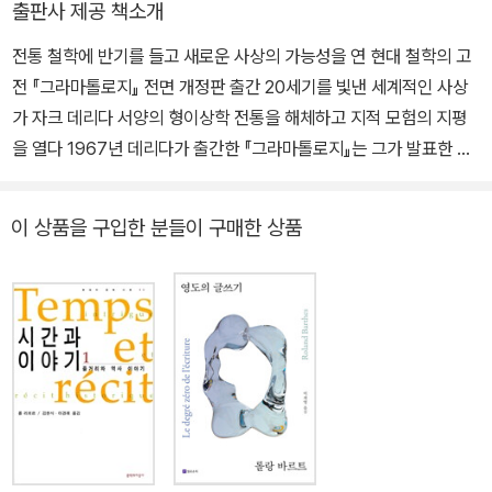
출판사 제공 책소개
구소CNRS 및 파리대학 공동 초청으로 방문교수를 지냈으며, 현재
전통 철학에 반기를 들고 새로운 사상의 가능성을 연 현대 철학의 고
는 로마교황청립 그레고리안대학교의 초청을 받아 연구를 수행하고
전 『그라마톨로지』 전면 개정판 출간 20세기를 빛낸 세계적인 사상
있다. 한국기호학회 및 한국영상문화학회 회장, 국제인문언어학회 편
가 자크 데리다 서양의 형이상학 전통을 해체하고 지적 모험의 지평
집위원장, 세계기호학회 집행위원과 기호학 분야 세계 최고 권위지인
을 열다 1967년 데리다가 출간한 『그라마톨로지』는 그가 발표한 80
「세미오티카」 편집위원, 세계기호학회 부회장을 역임했으며, 현 세계
여 권의 저서 가운데 최고의 문제작이라 해도 과언이 아니다. 이미 19
아시아기호학회 회장이다. 「세미오티카」 최우수논문상을 수상한 바
62년 후설의 『기하학의 기원』의 번역과 장문의 해제를 발표하여 철
있으며, 「드그레」 「랑가쥬」 「코디카스」 「시그나타」 「기호시스템 연구」
이 상품을 구입한 분들이 구매한 상품
학적 천재성을 인정받은 이후 5년 만에 내놓은 이 책을 통해서, 데리
등 국제 기호학, 매체학, 언어학 분야 학술지에 다수의 논문을 게재했
다는 프랑스 지성계가 구조주의의 열풍 속에서 그야말로 사상의 백가
다. 데리다, 그레마스, 소쉬르, 아리베, 에코, 퍼스, 플로슈 등의 저서
쟁명기라 할 수 있는 1960년대 중반기에 접어들면서 프랑스 철학계
를 번역했으며, 1996년 한국일보 출판문화상(번역 부문)을 수상했
를 넘어 세계 사상계의 찬란한 혜성으로 출현한다. 야콥슨의 언어학,
다. 지은 책으로 『소쉬르의 『일반언어학 강의』 읽기』『구조에서 감성
레비스트로스의 구조인류학, 라캉의 혁명적인 정신분석학이 태동하
으로』『도시 인간학』『호모 모빌리쿠스』『기호, 리듬, 우주』『디지털 언
던 이 시기에 데리다의 성찰은 다른 모든 사상의 지평을 넘어서는 저
어와 인문학의 변형』『로고스에서 뮈토스까지』『현대 기호학 강의』 등
편을 가리키고 있으며, 그가 개진하는 이론들은 새로운 사유와 패러
다수가 있다. 2024년 벨기에 인문학 전문 출판사 아카데미아Editio
다임의 전환 내지는 급선회를 성립하는 사건이라 할 만하다. 통상적
ns Academia에서 운영하는 유럽 최고의 언어 이론 총서에 동양인
으로 그라마톨로지에서 그 같은 사상의 전환은 크게 세 방향에서 이
최초로 프랑스어 단독 저서 『비교 그라마톨로지 시론: 상호매체성의