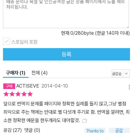
리가 없을 것이다. 그래서 역자는 프랑스어 원제인 De la grammat
ologie에서 전치사 de를 통상적으로 번역할 때 사용되는 ‘에 대하여’
(또는 ‘에 관하여’)를 생략하였다. 책 제목에서 사용된 de는 통상적인
논문이나 책 제목에서 사용될 때, 주제의 초점을 지시하기 위해 사용
현재
0
/280byte (한글 140자 이내)
되는 용법과 사뭇 다르기 때문이다. 제목에서 사용된 그라마톨로지
스포일러 포함
(문자학)는 문자와 글쓰기를 다루는 학문으로 이해되지만, 앞서 말한
등록
것처럼, 문자의 문제는 중요한 화두인 것에는 틀림없으나, 이 책의 빌
미(미끼) 또는 그가 다룰 인문학 전체에 내포되어 있는 모든 본질적
구매자 (1)
전체 (4)
문제들을 폭발시킬 하나의 기폭 장치일 뿐이다. 그렇다면 오히려 전
치사 de는 문제의 시발점이나 기원을 시사한다는 점에서 ‘~로부
ACTISEVE
2014-04-10
메뉴
터’로 번역하는 것도 얼마든지 가능하다. 주제의 다양성과 아울러 그
주제의 광역성과 관련해서도, 이 책에 나오는 서양 사상사와 현대 인
앞으로 번역의 문제를 페이지와 정확한 실례를 들지 않고,그냥 별점
문학의 주요 인물들은 줄잡아 100명이 넘으며, 그 분야는 니체 철학,
최악으로 주는 책에는 반대로 별 다섯개 주기로 함. 번역을 깔려면, 최
후설 현상학, 하이데거 존재론은 물론이요, 소쉬르의 기호학과, 옐름
소한 정확한 예문을 한두개라도 대야할것.
슬레우의 언어 이론, 인공두뇌학, 선사학, 퍼스 기호학, 근현대 문자사
공감 (
27
)
댓글 (0)
상사, 정신분석학 이론, 구조인류학, 루소의 정치사상, 언어 사상, 음