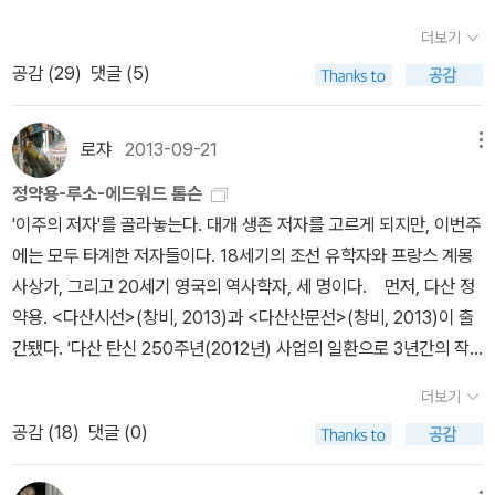
로움을 언급하는 대목을 떠오르게 만들었다. 'war'는 영어에서는 전
도 깊게 알아봅시다. 토드 로즈 『평균의 종말』이나 『오늘부터의 세
다고.개인적으로 매우 긍정적으로 평가하는 학자의 입에서 나온 말이
텍스트들을 서로 병치시켜 놓고 있다. 이를테면 데리다 이전에 하이
데리다 & 들뢰즈 : 의미와 무의미의 경계에서>, p43 들뢰즈는 베르
쟁을 뜻하지만 독일어에서는 존재했다는 의미로 데리다는 의미의 복
계』에서 장하준 교수의 일갈을 호응하며 읽었던 분이라면 흥미롭게
더보기
라 여러번 곱씹어 봤다. 어디서 많이 듣던 소리다. 일제가 우리에게 식
데거와 소쉬르, 퍼스와 니체, 루소와 프로이트가 나란히 놓고 논증을
그송 Henri Bergson, 1859 ~ 1941의 물질 개념의 설명을 수용하
수성에 대한 예로 가져온다. 이 작품에서 ‘수복’이라는 '말'은 그저 노
읽을 내용입니다. 번역도 잘 되어 시원시원하게 읽힙니다. 이 세상을
공감 (
29
)
댓글 (5)
민사관을 세뇌시킬 때 그렇게도 마르고 닳도록 말해왔던 거와 대동소
구성하는 텍스트는 찾아보기 힘들 것이다. 이 같은 전혀 다른 전통의
고, 개념으로 표상되는 물(物)이 단일한 것이 아니라 무수히 많은 이
비인 수복을 가리키는 말이지만, 주인은 그것을 바닥에 씀으로 목숨
조금이라도 더 이해해보자 싶은 분들에게 연말 유익한 독서가 되리라
이하다. 그런데 과연 우리 철학에서 근대는 없었다고 단언할 수 있
텍스트 병치 방식과 이질적 텍스트 구성 방식보다 더 중요한 사실은,
미지들의 총합이라고 해석한다. 그렇지만, 개념은 이러한 물의 다양
이 짧다는 것으로도, 정반대로 목숨이 길다는 뜻으로 만든다. 수복이
생각합니다. 추천~추천사들이 책 진입에 흥미를 더합니다^^ ​'이제 더
나? 그 교수는 매우 확신에 찬 목소리로 그렇게 잘라 말했다. 그렇기
그가 다른 사상가의 글과 표현, 상이한 철학들의 틈을 파고 들어가 그
성 중 일부만을 선택적으로 표현하지 못하는 한계가 나타나게 된다는
로쟈
2013-09-21
메뉴
라고 부르는 말은 이런 의미상의 차이를 소거시키는데, 음성중심주의
이상 능력주의를 완벽하게 실천하기가 불가능하기 때문에, 능력주의
에 자기는 독일로 유학을 떠났다고. (독일이나 프랑스 영미 등 서구로
사이에 자신의 텍스트를 수놓는 독특한 텍스트의 상감 방식을 채택하
것으로 들뢰즈는 '기계'로 대표되는 물질문명이 이러한 한계를 극복하
는 차이를 소거시킨다는 데리다의 견해, 요컨대 파롤은 발화주체의
가 가진 장점의 시효는 다했다고 분석한다. 이 책의 상당부분은 능력
정약용-루소-에드워드 톰슨
유학을 떠나 그곳에서 박사를 받고 돌아온 학자들이 이 교수와 비슷
고 있다는 점인데, 이것을 일러 어떤 학자는 ‘간텍스트적 폴리로그’(p
게 만들어 줄 수 있다고 보았다. 한 걸음 나아가 들뢰즈는 세상에 모든
동일성을 유지하지만 에크리튀르는 그것을 바로 찢어서 이중화한다
주의 정책의 실현을 불가능하게 하는 범법적 방해사례(특히 대학 입
'이주의 저자'를 골라놓는다. 대개 생존 저자를 고르게 되지만, 이번주
한 논조의 말을 하곤 했다.) 일제에 의해 단절된 우리의 자생적 근대
olyogue intertextuel)라고 부르기도 한다. 이를테면, 서양 사상사
것들을 '기계'의 관점에서 파악한다. 들뢰즈는 '기계론적 mecaniqu
는 것을 보여주는 장면이다. 모든 기호는 원리적으로 항상 동시에 복
학 관련한)를 많이 인용하여 실감을 높여준다.그러나 정작 샌델이 심
에는 모두 타계한 저자들이다. 18세기의 조선 유학자와 프랑스 계몽
가 없었다고 할 수는 없었다. 나는 그렇게 생각한다. 조선 후기 이앙법
에서 실제로 발생하지 않았거나 성립될 수 없는 상이한 전통들에 귀
e'인 것과 '기계적 machinique'인 것을 구분한다. 기계론적인 것이
수의 언어, 복수의 컨텍스트, 복수의 독해레벨에 속한다. 실제로도 수
혈을 기울여 이야기하고 있는 부분은 ‘실천적 문제’보다는 ‘심리적 측
사상가, 그리고 20세기 영국의 역사학자, 세 명이다. 먼저, 다산 정
과 광산업의 발달로 인해 축적된 자본은 근대자본주의의 맹아였다.
속된 사상가들과 텍스트들의 병치를 통하여 자신의 텍스트 속으로 흡
미리 설계된 대로 한 치의 오차도 없이 형성된 체계라면, 기계적인 것
복의 목숨은 주인의 손에 달려 있다. 주인이 원한다면 목숨을 짧게도,
면’이다. 그는 능력주의가 과도해지면서 능력과 도덕 판단력의 연결
약용. <다산시선>(창비, 2013)과 <다산산문선>(창비, 2013)이 출
이에 발맞춰 사상면에서도 우리는 주체적으로 서양의 기독교를 받아
수하면서 가상의 대화를 나누도록 만드는 기묘한 장면을 연출하는 서
은 그러한 엄밀한 체계를 벗어난다. 들뢰즈에게 기계적이라는 표현은
길게도 만들 수 있는 '노비'의 상태에 있다. 그런 점에서 주인은 수복
고리가 끊어지기 시작했다는 점에 주목한다. 그의 분석에 따르면 능
간됐다. '다산 탄신 250주년(2012년) 사업의 일환으로 3년간의 작
들였다. 세계 기독교 포교사에서 유일하게 우리나라만 선교사에 의해
양 지성사의 ‘샤먼’의 역할을 맡았던 셈이다. 이 같은 데리다 담론의
서로 이질적인 것들이 섞여 있어 언제나 변형될 수 있는, 잠정적이고
의 이름을 잘못 쓴 것이 이렇게 한번, 저렇게 한번 정말 정확히 쓴 것
력으로 편을 가르고, 한 편이 성과를 독점하면서, 능력과 성과를 기반
업 끝에 개정증보판으로 다시' 나온 것. <시선>은 송재소, <산문선>
교구가 확립되지 않은 나라였다. 뿐만 아니라 빅지원이나 박제가 그
텍스트적 생산 방식에 대해서 일부 비평가들이 타자의 텍스트와 사상
우연적인 배치의 상태와 관련이 있다.(p112)... 들뢰즈는 이 세상에
더보기
이라고도 할 수 있다.2. 이 작품에서 수복의 직업은 책을 베껴 쓰는
으로 한 새로운 계급이 생기고, 이를 세습화하기 위한 범법적 시도가
은 박석무 선생의 번역이다. 어차피 방대한 분량의 전집까지는 읽을
리고 최한기 같은 철학자들은 당시 실학(후대에 붙여졌지만)이라는
에 의존하여 자신의 것을 구성하는 기생적 속성을 띠고 있다고 힐난
존재하는 모든 것을 궁극적으로 기계로 간주했다. 그 이유는 어떠한
공감 (
18
)
댓글 (0)
일, 즉 '필경사'다. 바틀비처럼 ‘I would prefer not to’를 밤낮없이
출현하고, 이를 독차지한 사람들의 오만이 극치를 이루게 된다. 그리
수 없겠기에 일반 독자에게는 정본 역할을 해주지 않을까 싶다. <시
학풍 속에서 우리 나름대로 근대의 맹아적 사유를 하고 있었다. 물론
하기도 했으나, 데리다는 자신의 텍스트와 타자의 텍스트를 서로 교
존재이든 나름대로의 체계성을 가지고 있기 때문이다. _ 박영욱, <데
하다간 수복은 목숨이 붙어 있을 수 없을 것이기에, 수복은 바틀비와
고 여기서 탈락한 사람들은 부의 상실만이 아니라 인간으로서의 자존
선>의 경우는 정민 교수의 '한시로 읽는 다산의 유배일기', <한밤중에
체제(왕정)을 인정한다고 하더라도 그 근본적 사유는 프랑스 혁명 이
착시킴으로써 전혀 새로운 사유의 공간을 창안하며 전통적 선입관과
리다 & 들뢰즈 : 의미와 무의미의 경계에서>, p113 들뢰즈의 기계 개