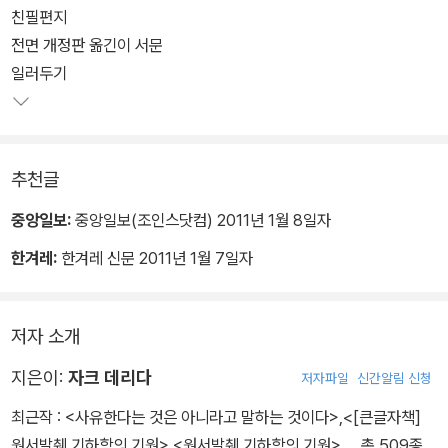
친필편지
이 책의 내용을 몇 개의 핵심 주제로 요약하거나 몇 명 사상가들의 언
전면 개정판 옮긴이 서문
급으로 머무는 것은 원전을 통독하지 않은 사람들의 설익은 주석이며
일러두기
원전 독해를 가로막는 반데리다적인 왜곡의 위험성을 지닌다. 왜냐하
면 이 책에 이 책은 결코 서양의 음성 중심 및 그것을 조건 지은 서양
의 형이상학에 대한 해체적 비판으로 국한되지 않기 때문이다.
추천글
실제로 <그라마톨로지>는 책 제목이 독자에게 암시할 수 있는 주제
중앙일보:
중앙일보(조인스닷컴) 2011년 1월 8일자
내용과 달리, 결코 하나의 문자학 이론이나 문자 철학 또는 언어철학
한겨레:
한겨레 신문 2011년 1월 7일자
등의 단일 주제로 표상될 수 없으며, 생명과 죽음, 자연과 문화, 여성
과 남성, 문명과 야만, 기억과 망각, 외면과 내면, 선과 악, 목소리와
그래피즘, 의식과 무의식, 현존과 부재, 충만과 소외, 고유와 은유, 욕
저자 소개
망과 쾌락, 성욕과 자기 관능성, 역사의 기원과 과학의 성립 조건, 관
지은이:
자크 데리다
음과 자위, 언어와 정치, 음악과 정치, 화성과 선율 등 인문학의 거의
저자파일
신간알림 신청
모든 주제를 아우르고 있는 서양 인문학의 대서사라고 보면 크게 무
최근작 :
<사유한다는 것은 아니라고 말하는 것이다>
,
<[큰글자책]
리가 없을 것이다.
원서발췌 기하학의 기원>
,
<원서발췌 기하학의 기원>
… 총 509종