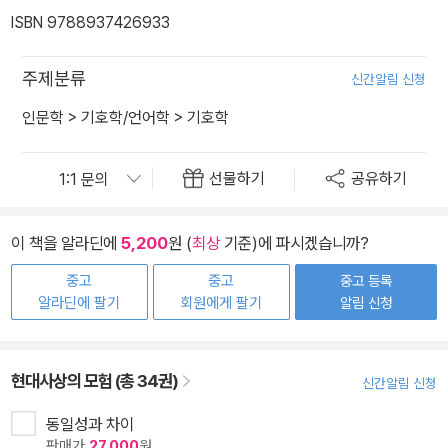
ISBN 9788937426933
주제분류
신간알림 신청
인문학
>
기호학/언어학
>
기호학
선물하기
공유하기
이 책을 알라딘에
5,200
원 (
최상
기준)에 파시겠습니까?
중고
중고
중고 등록
알라딘에 팔기
회원에게 팔기
알림 신청
현대사상의 모험 (총 34권)
신간알림 신청
동일성과 차이
판매가
27,000
원