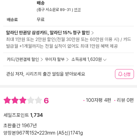
배송
(중구 서소문로 89-31 )
변경
배송료
무료
알라딘 만권당 삼성카드, 알라딘 15% 청구 할인
최대 1만원 또는 2만원 할인(전월 30만원 또는 60만원 이용 시) / 카드
발급월 +1개월까지는 전월 실적이 없어도 최대 1만원 혜택 제공
카드/간편결제 할인
무이자 할부
소득공제 1,620원
관심 저자, 시리즈의 출간 알림을 받아보세요
신청
6
100자평 4편
리뷰 0편
세일즈포인트
1,734
초판출간 1967년
양장본
967쪽
152*223mm (A5신)
1741g