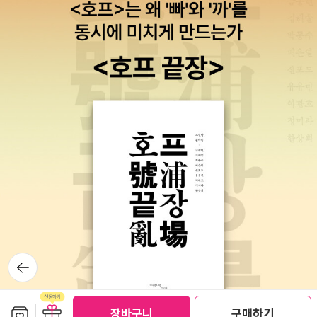
어떤 원심력을 그려내는 것이 가능한 반복적 회전 운동이 내게 있는
'안물안궁'이란 말까지 나왔겠어요. 하지만 이야기에 대한 호기심이
쟁점이 무엇이었는지는 확인해봐도 좋겠다... 13. 09. 21.
속에 면면히 이어져 온 것들임을 알 수 있다. 매우 현재적이고 얼마든
발음이 같기 때문에 그 차이는 소리로 들리지 않는 것'이다. 그래서 a
천하고 싶은 책이나, 현재 일시 품절상태다.(14일 경 재입고되므로,
것일까? 아마도 아직은, 어쩌면 앞으로도 어려울 것 같다. 그래도 낫
없다면 사람들이 소설을 읽거나 영화를 보는 일은 없었겠죠.​대개 우
지 현재의 철학적 성찰을 끌어낼 수 있다. 서구 사상의 근본적 개념어
는 죽음으로 간주될 수도 있다. 그리고 이 죽음은 '음성 언어'라는 폭
'혹여' 선택된다면 문제는 없으리라 보지만.) 어쨋든 재미있는 일인데,
을 들고 쓴 글쓰기를 상상하게 된다. 낫은 쓰거나 말할 수 없고, 짖을
리는 말보다 먹는 게 더 그립죠. 전혀 안 궁금하겠지만 저는 어제부터
들이 헬라어나 라틴어에 있듯이 우리 사상의 근본이 저 유, 불, 도의
군의 죽음을 알리는 것이다. 데리다가 e가 아닌 a를 붙인 이유는 하나
물론 초판을 너무 적게 찍었을 수도 있지만, 그리고 최근 가장 영향력
수밖에 없는 것이지만, 낫으로 그려진 글이야말로 붓으로 쓰여진 글
먹고 싶던 DUNKIN 도넛을 샀어요. 제 주변엔 DUNKIN 매장이 딱
경전들에 있었다. 그런데 우리는 이들 과거 개념으로부터 근대의 사
더 있다. 그것은 차이가 어떠한 경우에도 고정되고 결정된 것이 아니
있는 철학자 중의 한명인 '알랭 바디우'의 손꼽아 기다리던(국내에 제
보다 훨씬 더 크게 세상을 향해 부르짖는 글이 될 수도 있다. '양반들
한 군데 있는데 주인이 불친절해서 가기 꺼려지지만 도넛이 먹고 싶
고를 끌어내려하지 않았다. 한국적 사고로 망국의 설움을 맛보아서
라 항상 진행되는 과정에 있음을 나타내기 위해서다. _ 박영욱, <데
대로 번역-소개되지 못했으므로) 명저이기 때문이기도 하지만, 그래
은 그 낫으로 도둑의 목을 베고 그 개를 앞세워 사냥을 할 수도 있다.
다! DUNKIN으로! 때문에 사소한 언짢음은 무시하는 거야! 하고 갔
그런지 없애버려야 할 구시대의 사유로 치부했다. 대신 새 시대에 어
리다 & 들뢰즈 : 의미와 무의미의 경계에서>, p61 그렇다면, 과연 존
도 놀라운 사실인 듯.수학의 '집합론'을 존재론과 결합함으로서, '철학
어디 그뿐일 줄 아느냐. 그 낫이 짖기 시작하고 그 개가 논두렁에 뛰어
어요. 제가 갈 때만 주인이 있는 건지 왜 많고 많은 상냥한 아르바이트
울리는 사상으로 서구의 근대사상을 여과 없이 수입해다 우리 것인
재의 의미는 어디에 있는 것일까? 데리다에 의하면 존재의 의미가 명
의 죽음' 이후에도 여전히 살아 꿈틀거리는 '거대 서사'와의 대립을 보
들어 추수를 할 때가 올 것이다. 그러면 세상은 혼란에 빠지게 된다.
생을 여기선 볼 수 없는 건지 늘 아쉬웠죠. 저도 감정 노동하기 싫으니
양 사용했다. 칸트의 <순수이성 비판>이 한국적으로 체화되면 한국
확하게 어느 곳에 있는 것이 아니라 경계 자체이다. 의식 - 무의식의
여주는 반-포스트모더니즘적 도전이며, 따라서 그것은 '플라톤주의
오래전 네 증조부 때처럼 말이다'.마지막 문장에서 단서를 삼아 이 작
까 상대에게 바라지도 않지만 늘 냉기가 도는 건 좀. 주인은 계산대에
의 칸트가 되는가? 서구철학을 연구하는 사람들은 당연히 그렇다고
상호작용으로 만들어지는 것이 텍스트라는 체계이며, 의미이기 때문
자'로서의 면모를 유감없이 보여준다고 하겠다. 정말 12월에는 읽고
품에 나온 수복의 주인을 수복의 다른 자아라 생각해본다면 정사에서
서 자기 일을 하느라 제가 고른 것을 살가울 정도까지는 아니더라도
한다. 들어보면 얼추 타당한 것도 같다. 칸트를 얼마든지 한국적으로
에, 이를 명확하게 구분하는 것이 불가능하다는 것이 데리다의 입장
싶은 책들이 '넘쳐나도록' 나온 것 같다. 바디우의 '사랑 예찬'과 같은
누락된 사사를 기록해 글로 세상을 바꾸겠다는 주인의 뜻, 수복의 증
즉시 포장해 줄 제스처가 아니었어요. 이럴 거면 셀프 포장대를 만들
수용할 수 있고, 이때의 칸트는 독일이 아닌 한국이 체화한 칸트란
이다. 이러한 부분은 들뢰즈의 다양체가 가진 '다양성'과도 통할 수 있
책들도 추천하고 싶었고, 아리스토텔레스의 '시학'도 재도전해보고 싶
조부의 의지는 날카로운 낫이 짖을 때의 모습, 혁명의 모습이라고도
어 달라! 하여간 우리는 서부의 총잡이처럼 한참 뜸을 들였고 기다리
다. 뭐, 듣고 보면 그럴들하다. 하지만 나는 이런 논리에 동의할 수 없
다. 들뢰즈의 '다양성' 개념은 모든 물질이 무한한 이미지의 총합이라
었다. 아무쪼록 좋은 책이 선택되었으면~.
할 수 있을 것이다. 그렇다면 '난 글을 읽을 줄 모른다'라는 문장은 'I
다 못한 제가 포장을 요청하자 주인은 자신은 당연히 그럴 생각이었
다. 적어도 칸트가 한국의 칸트가 되려면 기층민들 대다수가 이해하
는 면에서 데리다의 이중인상과도 연결되지만, 이로부터 이들 사상의
would prefer not to'에 비견할만한 문장이라 할 수 있지 않을까?
뒤로가
다는 듯 포장을 해줬어요. 아, 여긴 되도록 오고 싶지 않다, 그 생각을
는데 부침이 없어야 한다. 생활속 사고에 자연스럽게 스며들어야 한
기
차이를 발견할 수 있다. 만약 예술작품의 의미가 텍스트 내부에 있는
새로운 세계를 그려내는 말의 조건인 힘을 가진 자가 그려내는 글의
하며 나왔지요. 그러거나 말거나 오랜만에 먹는 DUNKIN은 여전히
다. 그런데, 현재 칸트의 연구 업적이 과연 우리 일반인들에게 부침없
것도 아니고 텍스트 외부에 있는 것도 아니라면 당연히 그것들이 얽
세계를 거부하는 말, 그 말이 바로 이 말이지 않을까. ‘난 글을 읽을 줄
맛있었어요😭 ​미드 《DEXTER》에서 덱스터는 출근하면서 도넛을
보관함담기
선물하기
이, 거부감없이 수용되될 수 있는 수준인가? 일단 '비판'이라는 단어
장바구니
구매하기
히는 중간에 있어야 할 것이다. 따라서 예술작품 자체는 텍스트의 안
선물하기