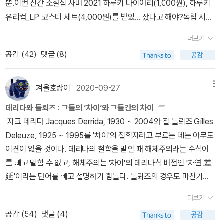
뿐.이번 신간 소설집 사며 2021 하루키 다이어리(1,000원), 하루키
리할 경우, 2막 5장의 구성도 가능할 것이다. 1막은 모두 세 개의 장
유리컵_LP 코스터 세트(4,000원)를 받았... 샀다고 해야?독립 서점
으로 이루어져 있다. 1장에서 문자에 대한 플라톤의 음성이 배경으로
에 입고되는 표지(동네책방 에디션)와 다른데 저는 일반 서점 용이 더
나타나는 것을 시작으로, 니체, 후설, 하이데거가 무대에 등장해 서양
더보기
맘에 듭니다^^ 하루키 굿즈도 많이 가질 수 있고🤭🤭💦 컵은 지금도
형이상학에서 현상학에 이장에서 난해한 토론을 벌이는 것으로 채워
공감 (
42
)
댓글 (8)
너무 많지만ㅜㅜ 레코드 코스터 때문에 산 건데 만족스러워요. 다이
질 것이다. 2장은 소쉬르가 무대 전면에 등장하여 현대 언어학의 과
어리는 겉표지가 보들보들해서 촉감 좋고 책같이 생겼어요ㅎ 매일 정
학성을 정초하기 위해 연구 대상을 설정하는 과정에서 문자 언어에
성스레 기록을 남긴다면 나만의 책이 완성될 듯. 하루 한 페이지씩 배
겨울호랑이
2020-09-27
메뉴
비해 음성 언어를 우선시하는 논증을 진행하는 과정이며, 이와 동시
분되어 있는데 칸이 많지 않아 뭔가 명문장을 남겨야만 할 거 같은😅
에 소쉬르로부터 세례를 받은 쟁쟁한 언어학자들(옐름슬레우, 야콥
데리다와 들뢰즈 : 그들의 ‘차이‘와 그들간의 차이
1일 독서 기록장도 좋겠죠.이 책 오는 동안 『고양이를 버리다』(202
슨, 마르티네 등)이 소쉬르와 대화를 하는 장면으로 연출될 것이다. 3
자크 데리다 Jacques Derrida, 1930 ~ 2004와 질 들뢰즈 Gilles
0, 문학동네)도 다 읽었고(배송 기다리기 싫어 e book으로 샀는데
장은 그래피즘(graphism)이 말보다 먼저 있어났다는 제목으로 휘황
Deleuze, 1925 ~ 1995를 '차이'의 철학자라고 부르는 데는 아무도
일러스트가 맘에 들어 짧은 분량 용서해 준다!), 또 즐겁게 하루키 월
찬란한 선사 시대의 이미지가 나오면서, 서양 문자 사상사를 개괄하
이견이 없을 것이다. 데리다의 철학을 말할 때 해체주의라는 수식어
드로 go go~ 하루키는, 언제나 그렇듯 하루키 맛이 납니다ㅎㅎ'열아
는 장면의 서두를 장식할 것이다. 여기서 18세기 문자 사상사에서 한
를 빼고 말할 수 없고, 해체주의는 '차이'의 데리다식 버전인 '차연 差
홉 살 무렵의 나는 내 마음이 어떻게 움직이는지 거의 알지 못했고, 당
획을 그은 워버튼은 무대 전면에서 가장 많은 시간을 소비할 것이다.
延'이라는 단어를 빼고 설명하기 힘들다. 들뢰즈의 경우도 마찬가지
연히 타인의 마음이 어떻게 움직이는지도 제대로 알지 못했다. 그래
2막은 모두 4장(또는 2장)으로 이루어진다. 1막의 배경은 레비스트
다. 들뢰즈의 철학을 집약적으로 드러내는 단어 하나를 선택해야 한
도 기쁨이나 슬픔이 뭔지는 대충 알고 있다고 내 딴은 생각했었다. 다
더보기
로스가 연구한 남아메리카의 남비크와라 부족이 살고 있는 평온한 마
다면 그것은 마땅히 '차이'가 될 것이다. _ 박영욱, <데리다 & 들뢰즈
만 기쁨과 슬픔 사이에 있는 수많은 현상을, 그것들의 위치관계를 아
공감 (
54
)
댓글 (4)
을을 중심으로 서정성이 짙은 장면으로 이루어질 것이다. 2장부터 4
: 의미와 무의미의 경계에서>, p18 데리다와 들뢰즈 철학 입문서인