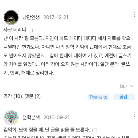
직 잘 분간하지 못했을 뿐이다. 그리고 그 사실은 종종 나를 몹시 불안
장까지는 루소가 무대 전면을 지배하며, 그의 해박한 지식으로, 언어
<데리다 & 들뢰즈 : 의미와 무의미의 경계에서>는 두 철학자들의 공
하고 무력하게 만들었다.'_ 단편 「돌베개에」• 질 들뢰즈 & 펠릭스 가
의 기원, 음악의 기원과 이론, 정치사상, 교육 사상, 사회 비평 등을 종
통된 주제인 '차이'로부터 이들 철학의 전반을 살피는 방향으로 나간
낭만인생
2017-12-21
메뉴
타리 『천 개의 고원』(2001, 새물결)무엇이든 보통 사람보다 과하게
횡무진하며 논하는 장면으로 이루어질 것이다. 2장부터 4장에는 루
다. 두 철학자 모두 '차이'를 다루다는 점에서는 공통적이지만, 데리다
소장하고 있다면, 그는 죄책감보다 소유욕에 더 휩쓸리고 있는 겁니
자크 데리다
소 사상의 대표적 석학인 장 레몽, 데라테, 스타로뱅스키 등이 출현하
는 보다 '기호 - 대상' 이라는 언어 측면에 초점을 맞추었다면, 들뢰즈
다. 그런 반성과 함께 더 쾌적하게 읽고 싶은 저는 옛날 책 팔고 새 책
난 이 사람 잘 모른다. 지인이 하도 레리다 레디다 해서 자료를 찾으니
여, 루소 텍스트와 그의 사상에 대한 문헌학적 인식론적 논쟁을 벌일
는 '전체 - 부분'이라는 관점에서 체계 측면에 중점을 둔다는 면에서
으로 교환 완료. 계속 사겠단 소리냐! • 레몽 크노 책이 모이고 있다.
탁월하긴 한가보다. 아니면 나의 철학 기억이 근대에서 현대로 조금
것이다. 특히 3장에서 눈여겨 볼 대목은 프랑스 사상사의 백미라 할
는 이들 사상에 차이가 있다. 데리다는 우리의 가장 일반적인 표상
『문체 연습』(2020, 문학동네)은 손바닥 소설이라고 해야 하나, 시소
도 넘어오지 않았던지... 집에 환대에 대하여 가 있고, 예전에 글쓰기
수 있는 18세기이다. 특히, 음악 선율의 문화적 상대성을 주장하며 하
체계인 '언어'가 이러한 목소리를 어떻게 억압해왔는가를 밝힘으로써
설이라고 해야 하나. 소설을 쓰고 싶어 하는 시인들이 자주 이런 문체
와 차이를 읽었다... 아직 감아 오지 않는 사람이다. 일단 문학, 글쓰
모니를 중시한 루소가 당대 최고의 음악 이론가이며, 음악의 물리적
지금까지 왜곡된 서구의 사상을 거침없이 비판한다. 한편 들뢰즈는
죠. 아무튼 재밌어요. 때가 잘 묻고 빨리 낡는 크라프트 재질 겉표지
기, 번역, 해체로 정리한다.
보편성을 주장한 라모와 벌인 한판의 세기적 격론이 무대를 장식할
표상주의를 정면으로 거부하고 표상주의에 의해 억압된 존재들의 다
안 좋아하는데(신영복 선생님 책이 주로 이랬음😑)... • 레몽 크노
것이다. 비록 역자가 독자의 이해를 돕기 위해서 본문의 구성과 내용
양하고 차별적인 목소리에 귀를 기울이는 철학의 방법론을 제시하고
더보기
『떡갈나무와 개』(2020, 민음사)는 성장담을 운문 소설로 표현하는
과 관련된 특정 주제를 선별하여 선형적으로 제시하고 있지만, 데리
자 한다. _ 박영욱, <데리다 & 들뢰즈 : 의미와 무의미의 경계에서>,
공감 (
10
)
댓글 (2)
발상은 좋지만 독서 쾌감을 주지는 않아 실망 중. 즐겁게 만족하며 읽
다의 글은 바로 이 같은 평면적 해석과 풀어쓰기로 이해될 수 있는 성
p31 들뢰즈는 우리가 일반적으로 '개념'으로 인식하고 있는 것이 실
을 독자는 많지 않을 듯; 그럼에도 『문체 연습』도 사고 말았죠. •
질의 것이 아니며, 각자 다른 시각에서 보다 중층적인 해석을 시도할
상은 존재의 모든 것을 담고 있지 못한다고 생각한다. 개념 이라는 것
사뮈엘 베케트 『동반자 / 잘 못 보이고 잘 못 말해진 / 최악을 향하여
철학본색
2016-09-21
메뉴
수 있는 열린 텍스트라는 점을 강조하고자 한다. 독자는 데리다의 글
은 널리 받아들여진 도식에 맞는 부분만을 설명하는 것으로, 아직까
/ 떨림』(2018, 워크룸프레스)베케트 선집 모으는 목표점으로 슬슬
을 읽을수록 더욱더 그 깊이에 놀랄 뿐만 아니라 늘 새로운 연구 주제
지 설명되지 못한 부분 또한 분명 있기에 기존 개념은 한계를 지닌다.
김덕희, 낫이 짖을 때. 난 글을 읽을 줄 모른다.
도달.마음이 공허할 때 시집도 그렇지만 베케트도 자주 찾게 되는데
가 도출될 수 있는 시사점을 얻을 수 있을 것이다. 요컨대, 여기에 대
무엇보다도 개별 존재는 각자가 가지는 고유한 특성인 '차이 자체'가