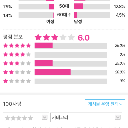
50대
호사상사에 대한 데리다의 독법은 그로 하여금 로고스중심주의 전체
12.8%
7.5%
의 형이상학적 체계를 해부할 수 있게 만들어 준 훌륭한 해체 수술용
60대
4.5%
1.4%
여성
남성
‘칼’이라 할 수 있을 것이다. 하지만 『그라마톨로지』의 내용을 몇 개의
핵심 주제로 요약하거나 몇 명 사상가들의 언급으로 머무는 것은 원
6.0
평점 분포
전을 통독하지 않은 사람들의 설익은 주석이며 원전 독해를 가로막는
25.0%
반데리다적인 왜곡의 위험성을 지닌다. 왜냐하면 이 책에 대한 상투
적인 소개와 달리, 이 책은 결코 서양의 음성 중심 및 그것을 조건 지
0%
은 서양의 형이상학에 대한 해체적 비판으로 국한되지 않기 때문이
25.0%
다. 실제로 『그라마톨로지』는 책 제목이 독자에게 암시할 수 있는 주
50.0%
제 내용과 달리, 결코 하나의 문자학 이론이나 문자 철학 또는 언어철
0%
학 등의 단일 주제로 표상될 수 없으며, 생명과 죽음, 자연과 문화, 여
성과 남성, 문명과 야만, 기억과 망각, 외면과 내면, 선과 악, 목소리와
그래피즘, 의식과 무의식, 현존과 부재, 충만과 소외, 고유와 은유, 욕
100자평
게시물 운영 원칙
망과 쾌락, 성욕과 자기 관능성, 역사의 기원과 과학의 성립 조건, 관
카테고리
음과 자위, 언어와 정치, 음악과 정치, 화성과 선율 등 인문학의 거의
모든 주제를 아우르고 있는 서양 인문학의 대서사라고 보면 크게 무