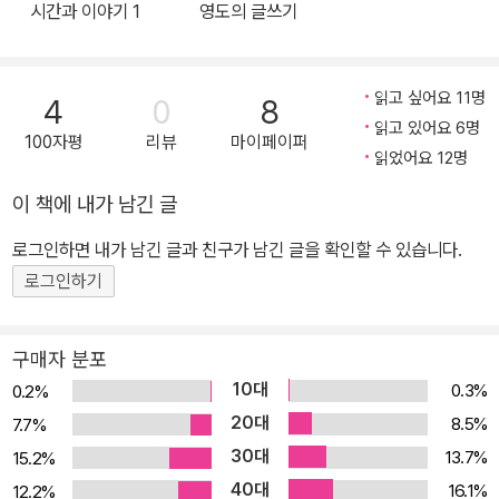
시간과 이야기 1
영도의 글쓰기
루어진다. 첫째, 서양 형이상학의 토대를 받쳐 주는 텍스트들에 대한
인류 기호학Essais de grammatologie comparee: Pour une a
해체적 독법 또는 방법, 둘째, 에크리튀르의 학문, 즉 음성 언어와 문
nthroposemiotique de l’ intermedialite 』을 출간했다.
자 언어의 고전적 이분법을 넘어서는 새로운 문자 내지는 글쓰기의
읽고 싶어요 11명
4
0
8
학문, 셋째, 이로부터 창발하는 차이의 사상이 그것이다. 예컨대 문자
읽고 있어요 6명
100자평
리뷰
마이페이퍼
와 관련하여 데리다에게 그라마톨로지라는 학문은 서양 2500년 동
읽었어요 12명
안의 역사에 대해서 전혀 다른 빛을 비추어 준다. 여기서 새로운 문자
이 책에 내가 남긴 글
개념이 무대에 모습을 드러낸다. 달리 말해서, 에크리튀르의 시작은
언어의 역사에서 새로운 사건이 아니라, 이미 시작부터 그 안에 각인
로그인하면 내가 남긴 글과 친구가 남긴 글을 확인할 수 있습니다.
된 그 무엇이다. 즉 언어는 이미 늘 에크리튀르였다는 것이다. 데리다
로그인하기
가 설정한 서양의 기호 사상사는 서양 형이상학 전반의 논리에 대한
결정적인 진입 지점이다. 서양에서 온축된 기호의 로고스 중심적 사
구매자 분포
상은 현대 기호학 이후, 우리가 기표와 기의라고 부르는 것의 대립에
10대
0.3%
0.2%
기초하여 서술되어 왔음을 데리다는 설파한다. 여기서 중요한 대목은
20대
8.5%
7.7%
이 같은 대립은 이어서 현전의 형이상학의 전체를 구성하는 보다 광
30대
13.7%
15.2%
범위한 대립들의 망으로 유도된다는 것이다. 영혼과 육체, 무한과 유
40대
16.1%
12.2%
한, 초월과 경험, 지성과 감성 등이 그것이다. 이런 의미에서 서양 기