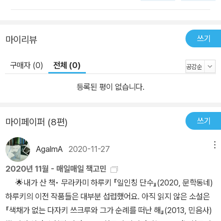
악 이론 등의 기본 지식을 전제로 논지가 전개되고 있다. 그것은 넓은
의미에서 존재, 언어(음성 언어와 문자 언어 포함), 인간 문화와 관련
쓰기
된 한 편의 서양 지성사의 대서사라 할 수 있다. 만약 『그라마톨로지』
마이리뷰
를 한 편의 연극으로 상연할 경우 한마디 이상의 대사를 갖고 등장하
구매자 (0)
전체 (0)
는 인물은 약 250여 명에 이른다. 이들 가운데는 무대 전면에서 선보
일 소쉬르, 레비스트로스, 루소 등의 주연급을 비롯하여, 연극의 서막
등록된 평이 없습니다.
을 장식하고, 전경에 대비되는 배경에 나타날 니체, 하이데거, 후설 등
의 주요 조연, 한두 마디의 대사를 하고 사라질 단역의 배우에 해당되
쓰기
마이페이퍼 (8편)
는 사상가들도 있을 것이다. 하지만 경우에 따라서는 그 한두 마디가
이 책의 핵심 요지를 알려 주는 복선으로 활용되는 경우도 있다. 이를
AgalmA
2020-11-27
메뉴
테면 이 책의 1부 3장에서 인용되는 프랑스 최고의 선사학자 앙드레
르루아구랑이나, 무한한 기호 작용을 암시하는 퍼스가 그 경우에 해
2020년 11월 - 매일매일 책고민
당될 것이다. 이 책의 구성은 모두 2부 7장으로 이루어져 있다는 점
🌟내가 산 책• 무라카미 하루키 『일인칭 단수』(2020, 문학동네)
에서 이 책을 연극으로 상연할 경우, 책의 구성 체계를 따라 그대로 2
하루키의 이전 작품들은 대부분 섭렵했어요. 아직 읽지 않은 소설은
막 7장이 될 수 있으며, 이 책의 2부 가운데 2장, 3장, 4장이 모두 루
『색채가 없는 다자키 쓰크루와 그가 순례를 떠난 해』(2013, 민음사)
소에 대한 서술로 이루어진다는 점에서 이 세 개의 장을 한 장으로 처