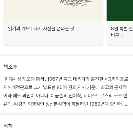
읽기의 계보 : 자기 자신을 쓴다는 것
8월 특별 선
바구니
책소개
‘현대사상의 모험 총서’. 1967년 자크 데리다가 출간한 <그라마톨로
지> 개정판으로 그가 발표한 80여 권의 저서 가운데 최고의 문제작
이라 해도 과언이 아니다. 야곱슨의 언어학, 레비스트로스의 구조 인
류학, 라캉의 혁명적인 정신분석학이 태동하던 1960년대 중반에 혜
성처럼 나타난 데리다의 성찰은 다른 모든 사상의 지평을 넘어서는
저편을 가르키고 있었고 그가 개진하는 이론들은 새로운 사유와 패러
목차
다음의 전환을 가져왔다.