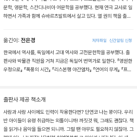
듯한 느낌이 들었다. 쥐죽은 거실의 왼쪽 구석, 예전에는 발코니 문이
문학, 영문학, 스칸디나비아 어문학을 공부했다. 현재 연극 교사로 일
었지만 지금은 산산이 부서진 유리 조각이 그득한 곳에 서 있었다. 부
하면서 가족과 함께 슈바르츠발트에서 살고 있다. 열 권의 책을 출간
서진 얼음 같은 유리 조각이 쥐죽의 주변에 흩어져 반짝거렸다.
했으며, 그중 청소년 소설 네 권이 모두 독일 청소년 문학상 후보에 올
그 뒤쪽 벽에 쥐죽의 어머니가 딱 붙어 있었다. 지난번처럼 목욕 가운
랐다.
을 입은 쥐죽 어머니는 눈을 크게 뜨고 왼손을 입에 가져다 대고 있었
옮긴이:
전은경
저자파일
신간알림 신청
다. 마치 형편없는 연기를 펼치고 있는 호러 영화의 한 장면 같았다.
쥐죽 앞에는 붉은 기가 도는 금발의 남자가 서 있었는데, 뒷모습만으
한국에서 역사를, 독일에서 고대 역사와 고전문헌학을 공부했다. 출
로도 단박에 압도당할 것만 같았다. 키가 2미터는 족히 되어 보이는
판사와 박물관 직원을 거쳐 지금은 독일어 번역가로 일한다. 『영원한
거구였다. ‘저 사람이 바로 쥐죽의 아버지구나!’ 하고 생각하는 순간,
우정으로』 『폭풍의 시간』 『리스본행 야간열차』 『언어의 무게』 『프랭
그 아저씨가 쥐죽에게 손을 뻗었다.
키』 『내게 남은 스물다섯 번의 계절』 『스물두 번째 레인』 등을 우리말
내가 이 상황을 이해할 수 있도록 누군가 영화를 잠시 멈춘 것 같았다.
로 옮겼다.
모든 것이 꼼짝도 하지 않는 듯했다. 나는 쥐죽을 재빨리 바라보았다.
출판사 제공 책소개
얼굴이 새하얗게 질려 있었다. 그래서 그런지 눈이 엄청나게 커 보이
고, 입술은 방금 수확한 체리처럼 검붉었다. 머리카락은 정전기를 품
사람과 사람 사이에도 인력이 작용한다면? 단연코 나는 꽝이다. 우리
은 듯 삐죽삐죽 서 있었다. 얼굴도 무언가로 가득 차 있었다. 실망과
반 아이들이 유령 취급하는 외톨이니까! 까짓것 뭐, 그래도 괜찮다. 책
공포, 특히 분노로. 하지만 이런 감정과는 맞지 않는 무언가도 언뜻 보
을 읽거나 음악을 들으면 되니까. 그럴 땐 아무도 필요하지 않잖아. 그