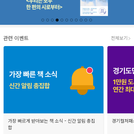
관련 이벤트
전체보기
가장 빠르게 받아보는 책 소식 - 신간 알림 총집
경기컬처패스
합