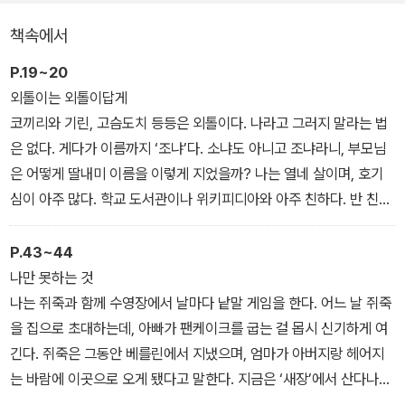
이 만들어 가는 이야기는 쓸쓸함과 발랄함을 동시에 선사하며 공감의
책속에서
폭을 넓히고 읽는 재미를 쏠쏠하게 만든다.
P.19~20
외톨이는 외톨이답게
코끼리와 기린, 고슴도치 등등은 외톨이다. 나라고 그러지 말라는 법
은 없다. 게다가 이름까지 ‘조냐’다. 소냐도 아니고 조냐라니, 부모님
은 어떻게 딸내미 이름을 이렇게 지었을까? 나는 열네 살이며, 호기
심이 아주 많다. 학교 도서관이나 위키피디아와 아주 친하다. 반 친구
들은 나를 미치광이 취급한다. 방학이면 할 일이 없어서 괴롭다. 그래
서 야외 수영장에 가서 사람들을 관찰한다. 어느 날, 귀와 머리카락이
P.43~44
바짝 선 데다 비쩍 말라서 자작나무, 아니면 외계인처럼 생긴 남자아
나만 못하는 것
이를 보게 되는데……. 그 아이는 자신을 ‘쥐죽’이라고 소개한다.
나는 쥐죽과 함께 수영장에서 날마다 낱말 게임을 한다. 어느 날 쥐죽
을 집으로 초대하는데, 아빠가 팬케이크를 굽는 걸 몹시 신기하게 여
수영장 가장자리에 사람이 한 명 더 서 있었다. 무덤가에 방금 심은 자
긴다. 쥐죽은 그동안 베를린에서 지냈으며, 엄마가 아버지랑 헤어지
작나무처럼 키가 크고 비쩍 마른 데다, 새하얗기까지 한 남자아이였
는 바람에 이곳으로 오게 됐다고 말한다. 지금은 ‘새장’에서 산다나?
다. 초록색 수영복을 입었는데, 붉은색이 도는 금발이 사방으로 비죽
말투로 보아, 쥐죽은 부모님과 사이가 좋지 않은 것 같다. 식사 후에