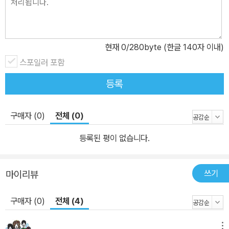
서만 외톨이를 선택했을 뿐, 가정에서는 부모님과 더없이 좋은 관계
를 맺고 있기에 생활 속에서는 불편함을 크게 느끼지 못한다. 그러다
조냐가 자신의 생활을 돌아보게 되는 실마리는 뜻밖의 장소에서 발견
한다. 방학을 맞이하고도 친구들과 어울릴 생각을 하지 않고, 외톨이
현재
0
/280byte (한글 140자 이내)
로서의 취미 생활을 즐기기 위해 야외 수영장을 찾았던 것. 조냐의 취
스포일러 포함
미는 한쪽 구석에서 사람들을 관찰하고 유형별로 나누어 통계를 내는
등록
것이다. 그러던 어느 날, ‘귀와 머리카락이 바짝 선 데다 비쩍 말라서
자작나무, 아니면 외계인’ 같은 ‘쥐죽’을 만나게 된다. (‘쥐죽’은 ‘쥐 죽
은 듯이 조용히 하다’에서 따온 것으로, 쥐죽이 얘기를 나누고 싶어 할
구매자 (0)
전체 (0)
때마다 아버지가 바쁘다는 핑계를 대며 무심코 던지던 말이다. 쥐죽
등록된 평이 없습니다.
은 작품 속에서 내내 본명 대신 이 이름을 사용한다.) 좀처럼 마음을
열어 보이지 않는 쥐죽에게 이성으로서의 오묘한 감정을 느끼게 되면
서 조냐는 난생처음 또래 친구에게 관심을 가지기 시작한다. 쥐죽의
쓰기
마이리뷰
눈빛을 읽으려 애쓰고, 쥐죽의 마음을 헤아리려 안간힘을 쓰며, 쥐죽
구매자 (0)
전체 (4)
의 주변에서 벌어지는 일들이 궁금해서 애를 태운다. 그러다 쥐죽이
아버지의 폭력을 피해 며칠에 한 번씩 이사를 다니며 외톨이로 지낸
메뉴