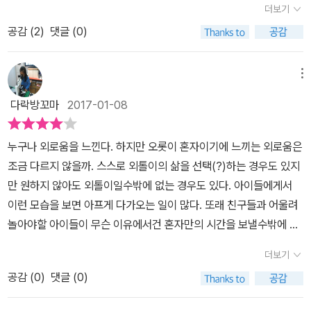
니다. 그러다 부모님에 대해 묻는 쥐죽을 집으로 초대하게 되었고 서
더보기
지금도 난 관계에 서툰 편인데 그때에는 아마도 극에 달했던 때가 아
로를 알아가는 과정 속에서 쥐죽이 아버지를 무서워한다는 사실을 알
공감 (
2
)
댓글 (0)
니었나 싶다. 잘 풀어갈 힘이 없으니 도망쳤던 거다. 중2 말 새로운 친
게 됩니다. 조냐는 '쥐죽'은 '쥐 죽은 듯 조용히 하다'에서 따온 자기 자
구가 내게 다가오면서 그 시절은 끝이 났다. <우리는 외계에서 왔을
신에게 스스로 붙인 별명이라는 사실을 깨닫게 되지요. 조냐는 수영
지도 몰라>를 읽으며 내 중2 시절이 떠오른 건 어쩌면 당연하다. 너
메뉴
을 하지 못하는 쥐죽을 위해 강습을 해주던 중 왜 수영을 못하냐는 질
무나 왕성한 호기심으로 언제나 엉뚱한 행동을 일삼고 아무도 가지지
문을 하게 되고, 쥐죽은 갑자기 맹렬한 분노를 쏟아낸 후 사라졌어요.
다락방꼬마
2017-01-08
않을 만한 Z를 쓰는 조냐라는 이름을 가져서 언제나 혼자인 여자아이
조냐는 쥐죽의 물건을 챙기다가 쥐죽의 가방에 '호신용 스프레이'가
에 대한 이야기이기 때문이다. 나와 다른 점이라면 난 스스로 외톨이
있는 것을 발견하게 됩니다. 가방을 갖다주기 위해 쥐죽의 집을 찾은
누구나 외로움을 느낀다. 하지만 오롯이 혼자이기에 느끼는 외로움은
가 되었지만 어떻게 빠져나올지 몰라 항상 허둥댔다면 조냐는 그렇지
조냐는 쥐죽의 이름이 파비안인 걸 알게 되고 쥐죽의 아버지가 이 년
조금 다르지 않을까. 스스로 외톨이의 삶을 선택(?)하는 경우도 있지
않았고 주위에 관심이 많은, 어쩌다 보니 외톨이가 된 아이라는 점이
전에 일자리를 잃으시면서 모든 게 달라졌고 그로인해 엄마와 함께
만 원하지 않아도 외톨이일수밖에 없는 경우도 있다. 아이들에게서
다. 하지만 조냐는 당당하게 행동한다. 혼자 있는 시간 동안은 자신의
도망치는 중임을 알게 됩니다. 쥐죽은 수영을 할 줄 알게 되던 날, 조
이런 모습을 보면 아프게 다가오는 일이 많다. 또래 친구들과 어울려
호기심을 하나씩 채워가며 지내기 때문에 다른 아이들은 조냐가 원래
냐는 쥐죽의 팔에 새로 생긴 시퍼런 멍이 있음을 보게 됩니다. 하지만
놀아야할 아이들이 무슨 이유에서건 혼자만의 시간을 보낼수밖에 없
그런 아이, 혼자 지내도 괜찮은 아이라고 생각한다. 하지만 혼자서도
쥐죽에게는 아무것도 묻지 못했지요. 이후 엄마와 함께 소풍을 가게
다는 것은 마음 편히 받아들일수 없는 일이다. 자신이 외톨이일수밖
괜찮은 사람이란, 없다. 어쩌면 조냐 또한 외톨이가 되었기 때문에 바
더보기
된 조냐는 쥐죽의 이야기를 꺼내고 되고 엄마와 함께 쥐죽의 집에 가
에 없는 것은 이름을 '조냐'라고 지었기 때문이라고 부모님에게 책임
쁜 척 호기심을 노트에 적고 하나씩 해결하며 지워나가는 조금 별난
게 된 조냐는 뜻밖의 상황과 마주하게 됩니다. 그리고 엄마 역시 어린
공감 (
0
)
댓글 (0)
이 있다고 말하는 소녀. 예쁘지 않은 외모도 친구들의 시선을 끌기 좋
아이가 됐을지도 모른다는 것이다. 여름 방학, 또다시 혼자서 여름을
시절 이런 경험을 갖고 있었음을 알게 됩니다.'어른이 된다는 건 말이
다라고 생각한다. 조냐라는 독특한 이름을 가진 소녀는 호기심이 많
보내던 조냐는 수영장 한 켠에 앉아 사람들을 관찰하다가 한 남자아