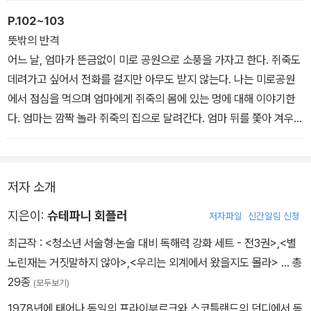
비죽 뻗쳐 있었다.
쥐죽과 나는 정원에 누워 별자리를 관찰한다. 뭐가 제일 무섭냐는 내
P.102~103
머리에서 툭 불거져 나온 게 머리카락만은 아니었다. 나는 그렇게 바
질문에 쥐죽은 대뜸 ‘아버지’라고 대답한다.
뜻밖의 반격
짝 서 있는 귀는 한 번도 본 적이 없었다. 햇빛이 그 아이의 귀를 주홍
어느 날, 엄마가 뜬금없이 미로 공원으로 소풍을 가자고 한다. 쥐죽도
색으로 물들이는 바람에, 낙하하는 두 개의 작은 태양이 머리 양쪽에
나는 쥐죽이 다른 또래 아이들처럼 부모님을 ‘엄마’나 ‘아빠’라고 부르
데려가고 싶어서 전화를 걸지만 아무도 받지 않는다. 나는 미로공원
매달린 것처럼 보였다.
지 않는 게 자꾸 마음에 걸렸다. ‘어머니’나 ‘아버지’는 왠지 우연히 같
에서 점심을 먹으며 엄마에게 쥐죽의 몸에 있는 멍에 대해 이야기한
반짝이는 귀와 기이한 몸매 덕분에 그 아이는 우주선을 타고 지금 막
은 집에 살게 된 이방인을 지칭할 때 쓰는 말처럼 들렸다. 쥐죽의 목소
다. 엄마는 깜짝 놀라 쥐죽의 집으로 달려간다. 엄마 뒤를 쫓아 겨우겨
수영장에 도착한 외계인 같았다. 또 한 가지, 왼쪽 견갑골 근처에 퍼렇
리에 아버지가 자기 말에 귀를 기울이지 않았던 것에 대한 분노가 스
우 그 집에 도착했을 때, 발코니 유리창은 깨져서 산산조각이 나 있는
게 멍이 들어 있었다. 내 또래인 것 같긴 한데, 지금껏 한 번도 본 적이
며 있었다. 아니, 어쩌면 슬픔인지도 몰랐다.
데다, 쥐죽의 아버지로 보이는 남자가 등을 돌린 채 쥐죽 앞에 서 있
없었다. ……그러다 갑자기 사건이 터졌다. 어디선가 작은 사향쥐 두
“아버지는 저녁마다 거실에서 텔레비전을 보거나 신문을 읽으며 와
다. 유리 조각을 손에 들고 있는 쥐죽의 얼굴에는 실망과 공포, 분노,
저자 소개
마리가 불쑥 나타나 물가를 뱅뱅 돌며 추격전을 벌이다가, 그중 한 마
인을 드셨지. 그러다 내가 거실로 들어가면 늘 ‘난 지금 집중해야 하니
그리고 사랑 비슷한 것도 어려 있다. 얼마 뒤, 쥐죽은 유리 조각으로
리가 젖은 바닥에서 미끄러지며 자작나무의 발뒤꿈치에 부딪히고는
까, 쥐 죽은 듯이 있어!’라고 말씀하시곤 했어.”
아버지의 어깨를 찌른다.
지은이:
슈테파니 회플러
저자파일
신간알림 신청
다시 도망쳤다. 깜짝 놀란 자작나무는 균형을 잃고 비틀거리다가 그
그 순간, 나는 불현듯 깨달았다. ‘쥐죽’은 ‘쥐 죽은 듯 조용히 하다’에
최근작 :
<청소년 서술형·논술 대비 독해력 강화 세트 - 전3권>
,
<별
만 물에 빠져 허우적거리기 시작했다.
서 따온 말이었다! 그러니까 쥐죽은 자기 자신에게 스스로 별명을 붙
쥐죽네 집 문은 살짝 열려 있었다. 불이 꺼져 있어서 집 안은 어두침침
노린재는 거짓말하지 않아>
,
<우리는 외계에서 왔을지도 몰라>
… 총
인 것이다.
했다. 사람도 보이지 않고 소리도 들리지 않았다. 나는 조심스럽게 안
29종
(모두보기)
으로 들어갔다. 그러다 쥐죽을 발견한 순간, 툭 하고 심장이 잠시 멎는
1978년에 태어나 독일의 프라이부르크와 스코틀랜드의 던디에서 독