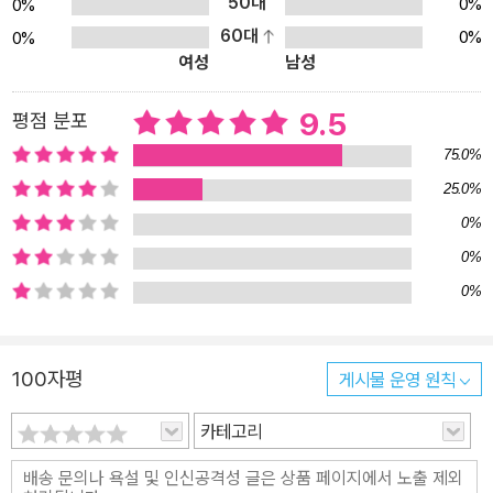
바로 이 자발적 외톨이에 대한 이야기를 풀어 가고 있다. 호기심이 너
50대
0%
0%
무 왕성해서 다른 아이들과 섞이지 못하고 자발적 외톨이를 선택한
60대
0%
0%
여성
남성
열네 살 소녀 조냐가, 아버지의 폭력을 피해 도피 생활을 하느라 어쩔
수 없이 외톨이가 되어 버린 또래 친구 ‘쥐죽’을 만나면서 서로의 마음
9.5
평점 분포
을 열고 상처를 보듬어 가는 과정을 정밀하게 담아내고 있다. ‘나’와
‘너’, 그리고 ‘우리’ _ 관계 맺기의 공식 자발적 외톨이 문화가 넓은 계
75.0%
층으로 퍼지게 되면 사회 문제로 대두될 수밖에 없다. 다 함께 더불어
25.0%
살아가는 마음가짐이 둔화되어, 친구 혹은 가족 간의 어울림이 점점
0%
약해지기 때문이다. 오래 지속될 경우에는 개인주의를 넘어, 이기주
0%
의로까지 번지기 십상이다. 특히나 한창 예민한 시기에 있는 청소년
0%
들 사이에서는 왕따나 학교 폭력의 불씨로 작용하기도 해서 심각한
부작용을 불러일으킬 수도 있다. 그렇다고 《우리는 외계에서 왔을지
도 몰라》에서 자발적 외톨이를 무작정 비난하거나 폄하하는 건 아니
100자평
게시물 운영 원칙
다. 그 길을 선택할 수밖에 없었던 조냐의 심리와 상황을 찬찬히 설명
카테고리
하는 데 많은 공을 들인다. 조냐의 마음을 깊숙이 들여다봄으로써 그
문제를 풀어 나갈 실마리를 찾아낸다고나 할까. 다만, 조냐는 학교에