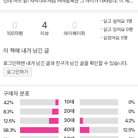
였다. 사랑 비슷한 거?
런데 어느 날! 자작나무처럼 허여멀쑥한 그 아이가 나타났다. 이 세상
그때 쥐죽이 오른손을 치켜들었다. 투명한 물건이 쥐죽의 손에서 번
의 모든 외톨이들에게 보내는 응원과 격려의 메시지! 혼자라도 괜찮
쩍였다. 나는 모든 게 왜 잠깐 정지했는지 그제야 깨달았다. 내가 발을
아 _ 자발적 외톨이 시대 ‘혼밥’(혼자 밥 먹기), ‘혼술’(혼자 술 마시
읽고 싶어요 1명
0
4
0
들여놓은 상황은 폭풍 직전의 적막이었던 것이다!
기)에 이어 ‘혼커’(혼자 커피 마시기) 등, 최근 들어 나 홀로 뭔가를 하
읽고 있어요 0명
100자평
리뷰
마이페이퍼
는 것이 유행처럼 번지고 있다. 혼밥 도시락이나 혼밥 레스토랑 등 1
읽었어요 5명
인을 위한 외식 시장도 더불어서 활개를 치고 있다. 심지어 TV 드라
이 책에 내가 남긴 글
마와 예능 프로그램에서조차 혼밥을 주요 소재로 삼고 있을뿐더러 혼
자 지내는 사람들의 일상을 엿보는 것이 대세다. 혼자서 밥을 먹는 장
로그인하면 내가 남긴 글과 친구가 남긴 글을 확인할 수 있습니다.
면은 비슷비슷하다. 식탁에서 TV를 보거나 스마트폰을 조작하면서
로그인하기
최대한 간편하게 밥을 먹는다. TV나 스마트폰을 통해 자신에게 필요
한 정보를 선택적으로 수신하고, 그 외에는 관심을 두지 않거나 아예
구매자 분포
차단해 버린다. 결국 다른 사람이 필요하지 않기 때문에 소통할 수 있
10대
0%
4.2%
는 기회나 방법이 점점 사라지는 셈이다. 이는 곧 자발적 외톨이로 이
20대
0%
8.3%
어지게 된다. 인간관계에 고단함을 느낀 사람들의 마지막 선택지라고
30대
4.2%
12.5%
는 하지만, 사회 구성원들이 이렇게 낱낱이 흩어진 채 혼자만의 생활
40대
을 쭉 이어 가도 괜찮은 걸까? 《우리는 외계에서 왔을지도 몰라》는
12.5%
58.3%