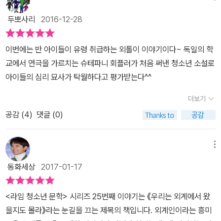
다는 사실을 알게 된다. 조냐는 쥐죽과 함께 시간을 보내면서 자신에
게는 한없이 포근하고 든든한 울타리인 가정이, 누군가에게는 지옥보
두뽀사리
2016-12-28
다도 더 끔찍한 감옥일 수도 있다는 사실을 깨닫는다. 쥐죽의 몸에 조
금씩 늘어나는 퍼런 멍처럼 하루하루 깊어지는 상처를 안쓰러워하며
이번에는 반 아이들이 유령 취급하는 외톨이 이야기이다~ 독일의 학
따듯한 마음으로 감싸 안는다. 결국 서로 다른 이유로 외톨이가 된 조
교에서 연극을 가르치는 슈테파니 회플러가 처음 써낸 청소년 소설로
냐와 쥐죽이 서서히 서로에게 마음을 열고 관계를 맺어 가게 된 것이
아이들의 심리 묘사가 탁월하다고 평가받는다^^
다. 가족 해체의 슬픈 그림자 _ 가정 폭력의 민낯 조냐에게 가정은 다
정한 부모님 덕분에 결핍이라곤 전혀 느끼지 못할뿐더러 학교에서의
더보기
외톨이 생활마저 너끈히 견디게 하는 원동력으로 작용하지만, 쥐죽에
공감 (
4
)
댓글 (0)
게 가정은 시시때때로 폭력을 휘두르는 아버지와 그것을 피하기 위해
며칠에 한 번씩 이사를 다니며 언제나 겁에 질려 있는 어머니가 존재
메뉴
하는 지옥의 다른 이름이다. 아버지가 드리운 그늘 때문에 누구에게
동화세상
2017-01-17
든 배타적이고 폐쇄적이었던 쥐죽은 조냐의 맑고 깨끗한 영혼과 맞닥
뜨리면서 조금씩 마음을 열어 보인다. 자신의 이야기에 귀 기울여 주
고, 자신의 생각을 존중해 주며, 자신의 아픔을 어루만지는 조냐를 보
<라임 청소년 문학> 시리즈 25번째 이야기는 《우리는 외계에서 왔
면서 자기도 모르게 경계심이 해제되었기 때문이다. 그 덕분에 쥐죽
을지도 몰라》라는 눈길을 끄는 제목의 책입니다. 외계인이라는 흥미