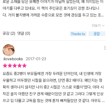
은 마침내 아버지 앞에서도 용기를 낸다. 그 전까지는 무서워서 도망
로운 소재를 담은 유쾌한 이야기가 아닐까 싶었는데, 꽤 의미있는 이
다니기에만 급급했다면, 이제는 어머니를 지키기 위해 아버지 앞에서
야기를 다루고 있네요. 이 책의 주인공은 호기심이 강한 조냐입니
기 죽지 않고 당당하게 맞서는 저돌적인 모습을 보인다. 결국 어머니
다. 거의 불치병에 가까운 수준으로 모든 것에 관심을 두고 있는 조냐
의 요구에 따라 아버지를 피해 또다시 거처를 옮기지만, 이번에는 온
는 매일매일 질문을 모으고 그 답을 찾는 일에 열중하고 있지요. 이런
더보기
전히 숨지 않고 조냐에게 생일 축하 편지와 선물을 보내 관계의 끈을
조냐는 반 아이들에게 미치광이 취급을 받았고 외톨이가 되었지요.
공감 (
2
)
댓글 (0)
이어 간다. 드디어 쥐죽이 지옥을 떨치고 빛나는 세상 속으로 한 발짝
폭염이 바야흐로 교실을 점령해 버린 지금 오늘이 방학하는 날이라는
을 성큼 내딛게 된 것이다. 이렇듯 《우리는 외계에서 왔을지도 몰라》
것이 다행이지만 적어도 조냐에게는 골칫거리일 뿐이랍니다. 방학 때
는 서로 다른 이유로 자신만의 울타리를 만들어 외톨이로 지내던 조
는 별난 일이라곤 일어나지 않는데다 질문을 해결해 줄 수 있는 전문
메뉴
냐와 쥐죽이 아픔을 공유하고 상처를 치유하면서 저마다의 울타리를
가들의 절반이 사라져 버리니까요. 대신 조냐는 사람이 가장 많은 야
ilovebooks
2017-01-23
부수고 세상 속으로 힘차게 발을 내딛는 과정을 그려 내고 있다. ‘외톨
외 수영장에서 사람이나 관찰하면서 보내려고 합니다.그렇게 야외수
이’와 ‘가정 폭력’이라는 굵다란 줄기가 작품 전반에 깔려 있기는 하지
영장에서 입장객을 세거나, 사람을 관찰하던 조냐는 수영장 가장자리
요즘도 중2병이 부모들에겐 가장 두려운 단어인데, 내 인생에 가장
만, 풋풋하디풋풋한 열네 살 소년 소녀가 주인공인 만큼 조냐와 쥐죽
에 서 있는 무덤가에 방금 심은 자작나무처럼 키가 크고 비쩍 마른 데
우울하고 어두웠던 시절을 꼽으라면, 단연 중2 때이다. 왜인지는 정
이 만들어 가는 이야기는 쓸쓸함과 발랄함을 동시에 선사하며 공감의
다 새하얗기까지 한 남자아이를 보게 됩니다. 그 남자아이는 물가를
확히 생각나지 않지만 나의 중2 시절은 '스스로 외톨이'였다. 아마 시
폭을 넓히고 읽는 재미를 쏠쏠하게 만든다. 그래서 이 작품을 다 읽고
뱅뱅 돌며 추격적은 벌이던 사향쥐 때문에 놀라 물에 빠져 허우적거
작은 골치 아팠던 친구 관계 때문이었던 것 같고 그러다 그렇게 인상
책장을 덮을 즈음에는 “우리는 정말로 외계에서 왔을지도 몰라.” 하
리고 조냐는 그를 구해내지요. 그의 이름은 '쥐죽'으로 이후 그들은 사
쓰고 입 다물고 고독을 씹는 것에 혼자 빠져들었던 것 같다. 아무도 곁
고 나 자신을 돌아보며 빙긋 웃게 될지도 모른다.
흘 내내 야외 수영장에 가서 수영을 하는 대신 낱말 게임을 하며 지냅
에 다가오지 못하게 벽을 치고 지냈다. 그렇게 지내는 게 더 편했다.