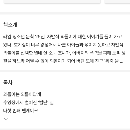
책소개
라임 청소년 문학 25권. 자발적 외톨이에 대한 이야기를 풀어 가고
있다. 호기심이 너무 왕성해서 다른 아이들과 섞이지 못하고 자발적
외톨이를 선택한 열네 살 소녀 조냐가, 아버지의 폭력을 피해 도피 생
활을 하느라 어쩔 수 없이 외톨이가 되어 버린 또래 친구 ‘쥐죽’을 만
나면서 서로의 마음을 열고 상처를 보듬어 가는 과정을 정밀하게 담
아내고 있다.
목차
서로 다른 이유로 자신만의 울타리를 만들어 외톨이로 지내던 조냐와
외톨이는 외톨이답게
쥐죽이 아픔을 공유하고 상처를 치유하면서 저마다의 울타리를 부수
수영장에서 벌어진 ‘별난’ 일
고 세상 속으로 힘차게 발을 내딛는 과정을 그려 내고 있다. ‘외톨
다섯 번째 팬케이크
이’와 ‘가정 폭력’이라는 굵다란 줄기가 작품 전반에 깔려 있기는 하지
만, 풋풋하디풋풋한 열네 살 소년 소녀가 주인공인 만큼 조냐와 쥐죽