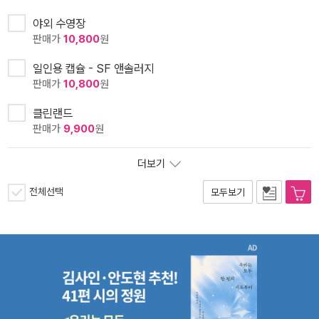
야외 수영장
판매가
10,800
원
일인용 캡슐 - SF 앤솔러지
판매가
10,800
원
클린랜드
판매가
9,900
원
더보기
전체선택
모두보기