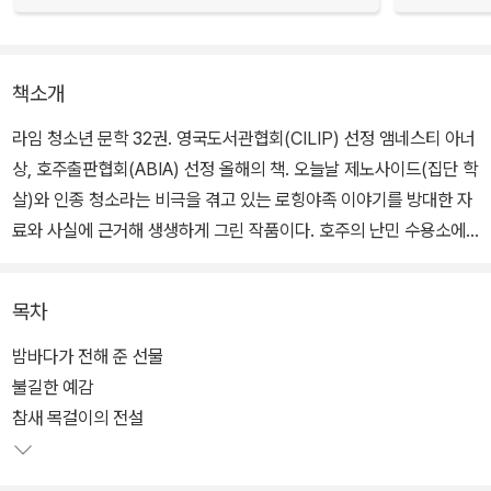
책소개
라임 청소년 문학 32권. 영국도서관협회(CILIP) 선정 앰네스티 아너
상, 호주출판협회(ABIA) 선정 올해의 책. 오늘날 제노사이드(집단 학
살)와 인종 청소라는 비극을 겪고 있는 로힝야족 이야기를 방대한 자
료와 사실에 근거해 생생하게 그린 작품이다. 호주의 난민 수용소에
서 나고 자란 열 살 소년 수피의 눈을 통해 로힝야족 난민이 처한 비참
한 현실을 가감 없이 보여 준다.
목차
수피는 난민 수용소에서 태어나 철저하게 바깥세상과 격리된 채 살아
밤바다가 전해 준 선물
간다. 머지않아 아빠가 구하러 오면, 가족 모두 수용소에서 나갈 수 있
불길한 예감
으리라는 것이 유일한 희망이다. 그러나 현실은 녹록지 않다. 하루가
참새 목걸이의 전설
다르게 삶의 의지를 잃어가는 엄마, 자신들을 죽은 쥐에 비유하며 세
상을 향해 거칠게 분노를 쏟아내는 누나, 친형처럼 의지하며 지냈지