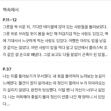
만 다른 천막으로 간 뒤부터 점점 멀어지기만 하는 엘리 형, 강압적이
책속에서
고 폭력적인 경비원들 등….
P.11~12
그러던 어느 날, 바깥세상에 사는 여자아이 지미가 철조망의 허술한
그릇을 싹 비운 뒤, 기다란 테이블에 앉아 있는 사람들을 둘러보았다.
틈새를 통해 수용소 안으로 들어와 수피 앞에 나타난다. 처음 만났을
그릇 위로 쓰러질 듯이 몸을 숙인 채 허겁지겁 먹는 사람도 있었고, 벽
때부터 오래전부터 알고 지낸 듯한 친밀감과 동질감을 느낀 두 아이
에 기대서서 느긋하게 먹는 사람도 있었다. 어쨌든 아무도 밥을 남길
는, 이후 서로의 일상과 상처를 공유하면서 마음을 나누게 된다.
것 같지는 않았다. 어떤 사람이 밥을 먹다 말고 입안에서 플라스틱 조
각 같은 걸 손으로 빼냈다. 그걸 보고도 다들 말없이 곤죽이 된 밥을
이 작품은 삭막하고 열악한 현실 속에서 피어나는 작고 연약한 희망
숟가락으로 살살 저어 가면서 계속 먹었다.
과 따뜻한 우정을 그리고 있다. 그리고 우리가 외면 혹은 방관하고 있
엄마는 음식을 너무 가까이 들여다보지 말라고 했다. 설사 음식에서
P.37
는 난민의 현실을 보여 줌으로써 ‘사람답게 사는 것이 무엇인지’, 그리
파리나 벌레 같은 게 나오더라도 단백질을 먹을 수 있으니까 운이 좋
나는 뒤를 돌아보기가 무서웠다. 내 등을 뚫어져라 노려보는 눈길이
고 ‘우리가 지켜야 하는 인간적인 가치’가 무엇인지 생각해 보게끔 한
은 거라고 했다. 한번은 밥에서 사람의 것으로 보이는 이가 나온 적이
느껴졌다. 물건이 뭔지 알아내는 데 정신이 팔려서 누가 뒤따라오는
다. 순수한 아이의 눈과 목소리를 통해 어둡고 아픈 현실을 비추기 때
있었다.
지 살피지 않았다. 완전히 방심했다. 이럴 땐 나 자신이 너무나 싫었
문에 마냥 무겁지만은 않지만, 그로 인해 더욱 가슴 뭉클하게 긴 여운
“엄마, 이것도 운이 좋은 거예요?”
다. 나는 어찌해야 좋을지 몰라 정신이 반쯤 나간 채 멍하니 서 있었
이 남는다.
내가 고개를 갸우뚱거리며 묻자, 엄마가 이를 가만히 들여다보며 대
다.
답했다.
눈을 내리깔고 천천히 뒤를 돌아보자, 햇빛에 번쩍이는 까만색 군화