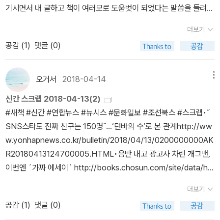
사치스럽게 느껴진다. 지미와 수피의 만남을 통해서 한번씩 번갈아가
길을 내밀지는 않습니다. 그들은 작은 배에 올라타기를 강요당하고
기시면서 내 글하고 책이 여러모로 도움벗이 되었다는 말씀을 들려주
게 된다. 책은 분명 소설이라 전부 사실은 아니지만 실제 사건을 바탕
야. 안 그래. 집에 참새가 들어오는 건 죽는다는 뜻이 아니야. 뭔가 달
워 버마를 식민지로 다스린 탓’으로 거슬러 올라갑니다. 버마·미얀마
던 둘의 이야기가 어느새 한 페이지에 합쳐지기 시작했다. 수피에게
있으며, 그것을 거부하면 죽임을 당합니다. 어쩔 수 없이 배에 올라 바
셨다. 새삼스레 고마우며 반가웠다. 옮기신 분은 내 글이랑 책으로 고
으로 한다고 했다. 그들에게 처절했던 외침이 지금은 바깥 사람들에
라질 거라고 알려 주는 거야. 다시 일어나서 새롭게 시작한다는 거야.
는 영국한테 억눌린 아픔하고 슬픔을 영국한테 풀지 않고 로힝야 겨
더보기
서 앵카 이야기를 들은 지미는 그 이야기가 엄마가 여러 번 해주었던
다로 떠밀려 나간 뒤에 목숨을 잃게 되지요. 전 세계 사람들은 아무것
마우면서 반가우셨다면, 나로서는 말 한 마디에 새롭게 생각을 싣는
게 와 닿았을까? 아닐 것 같다. 나부터도 뉴스에서 주기적으로 보도
희망을 상징하는 거라고.” -본문 231쪽 중에서 수피처럼 난민인 상태
레한테 푸는 셈이지요. 영국은 버마에서 단물을 잔뜩 빼 가면서도 뒷
이야기라는 것을 기억하고서, 먼저 세상을 떠난 엄마를 떠올린다.엄
도 안 하고 지켜보기만 했습니다. 먹을 것도, 마실 물도, 배가 움직일
공감 (
1
)
댓글 (0)
이야기꽃씨를 살며시 건넬 수 있었구나 싶어 더없이 기쁘다. 그나저
되지 않으면 또 잊어버리고 살기 때문이다. 우리는 말로만 세계화니,
에서 외국에서 태어난 아이들은 무국적 상태로 살면서 수많은 차별을
일은 로힝야 겨레한테 떠넘기고 뒷짐을 지는 셈입니다. 유엔을 비롯
마를 하늘나라로 보낸 후 삼 년 간 느꼈던 불편함을 잠시 잊고서 깊은
연료도 없이 며칠을 바다 한가운데에서 보낸 그들을 구한 사람은 놀
나 ‘로힝야’라는 이름을 처음 들었다. 누리그물에서 바로 살필 수 있지
지구촌이니 하는 마을 하면서 정작 눈앞의 이익에 눈이 멀어서 더 큰
받는다. 유엔 난민 기구의 조사에 의하면 무국적자들은 자신을 ‘투명
한 국제사회에서는 버마·미얀마한테 ‘인종청소·인종학살’을 멈추라
잠이 든다.수용소의 경비원인 하비 아저씨는 수피에게 수호자같은 존
랍게도 어부들이었습니다. 힘 있는 사람들은 모른 척했지만, 어부들
만 책을 다 읽을 때까지 안 찾기로 했다. 1/10을 지날 무렵 줄거리가
것, 더 가치있는 것을 놓치고 만다. 수피의 성장이 참으로 마음 아팠
오거서
2018-04-14
메뉴
인간’, ‘살아 있는 그림자’, ‘쓸모없는 인간’ 등으로 인식한다고 한다.
고, ‘로힝야 수용소’에까지 폭력 살인 강간을 저지르는 짓을 그만두라
재이고, 아빠같은 존재이다.하비 아저씨는 수피의 생일에 색연필과
은 그들의 처지를 이해하고 같이 마음 아파했습니다. (작가의 말
보이고, 1/3을 지날 무렵 책을 손에서 놓기 어렵다. 큰아이하고 뜯어
다. 내 아이가 어른이 되는 세상은, 진정한 지구촌이 이루어지면 좋겠
무국적 상태로는 교육, 의료, 취업 등 최소한의 권리조차 누릴 수 없기
고 밝힌다지만, 버마·미얀마는 이를 멈추지 않고 그칠 생각이 없다고
신간 스크랩 2018-04-13(2)
스케치북을 선물해주기도 한다.아무리 잘 해주어도 경비원은 경비원
中) 이 책을 읽으면서 로힝야족에 대해 잘 알지 못했다는 사실이 무
서 말린 감잎을 덖어서 감잎차를 마련하고서 자리에 드러누워 끙끙
다.
때문이다. 유엔 난민 기구는 이러한 문제를 해결하기 위해 #IBelong
해요. 처음에는 제국주의 영국이 보금자리를 빼앗아 버마로 삶터를
#새책 #신간 #연합뉴스 #뉴시스 #문화일보 #조선북스 #스크랩•˝
이고, 경비원이 잘 해줄 수 있는 것은 한계가 있다.인권 단체에서 수용
척 부끄럽게 느껴졌다. 난민의 실상을 뉴스로 접혔을 때 안타까운 마
허리를 펴면서 읽는다. 책을 덮고 일어나 저녁을 짓고는 다시 자리에
(나는 소속되어 있다) 캠페인을 하고 있다. 이 작품이 세상에 존재하
옮겨야 한 로힝야 사람들은 제국주의 시대가 저문 뒤에 버마 사람들
SNS스타도 진짜 친구는 150명˝…‘던바의 수‘로 본 관계http://ww
소를 방문하면 수용소의 식사의 질이 높아진다고 한다. 한국이나 외
음은 있었으나 나와는 별개의 문제라는 생각을 했었다. 이 책을 읽으
드러누워 골골 앓으면서 더 읽는다. 이야기에 나오는 모든 사람들 얼
는 무수히 많은 수피를 위해 우리가 할 수 있는 일이 무엇인지 고민해
한테서 손가락질을 받으며 맞아죽거나 떠밀리면서 다시 삶터를 옮겨
w.yonhapnews.co.kr/bulletin/2018/04/13/0200000000AK
국이나 남을 의식하고, 감시를 받는 그 순간만 제대로 하는 것은 마찬
면서 난민 문제에 대한 생각의 전환을 가져온 듯 하다. 어둡고 무거운
굴하고 몸짓을 머릿속에서 그림으로 그린다. 옷차림도 맨발도 눈물도
보는 계기가 되었으면 좋겠다. 전 세계가 직면한 문제에서 얼마나 동
야 했는데, 어디로도 갈 곳이 없다고 합니다. 이제 수용소에 갇힌 삶인
R20180413124700005.HTML‪•음반 내고 광고사 차린 개그맨,
가지인 것 같다.행복해지는 조약돌...그 조약돌을 손에 꽉 쥐면 행복했
주제를 읽기 편하게 쓰여진 책이다. 더불어 행복하게 사는 법에 대해
핏물도 낱낱이 그림으로 그리며 읽는다. 영국은 어떤 나라일까? 축구
떨어진 채 살고 있는지, 우리가 서 있는 자리를 가늠해 볼 수도 있을
데, 수용소에서 사람된 권리가 하나도 없이 시달린다고 해요. 제국주
이번엔 ´가짜 에세이´ http://books.chosun.com/site/data/ht
던 기억이 떠올라 기분이 좋아진다고 한다.나시르 할아버지가 수피에
생각해볼 수 있는 책이었다. 청소년 뿐만 아니라 어른들도 함께 읽어
를 그렇게 사랑하며 엄청난 돈을 퍼붓는 영국은 무슨 일을 하는 나라
것이다. 무엇보다 타인의 고통에 눈길을 주고, 절박한 목소리에 귀 기
의 시대가 저문 뒤에 태어난 아이들은, 이 아이들이 어른이 되어 낳은
ml_dir/2018/04/13/2018041300979.html‪•나는 유령 음식 작
게 준 선물이다.난민 수용소의 삶은 비참하지만 그곳에 인간적인 정
보면 좋을 책.
일까? 영국은 로힝야 겨레하고 버마 겨레를 찢어 놓고 아무 말이 없
울이며 따뜻하게 연대할 줄 아는 방법을 스스로 찾게 되길 희망한다.
더보기
아이들은, 앞으로 어떻게 살아야 할까요? 제국주의 유럽이 저지른 식
가입니다… 달콤하고 씁쓸한 대도시의 맛 http://books.chosun.c
도 있고 나눔도 있다.지미와 수피가 만나서 보여주는 모습들이 따뜻
다. ㅅㄴㄹ(숲노래/최종규)
살기 위해 어쩔 수 없이 제 나라를 떠난 난민들의 삶은 차마 상상하기
공감 (
1
)
댓글 (0)
민지 부스러기는 앞으로 아시아 여러 나라에서 얼마나 더 고름이 터
om/site/data/html_dir/2018/04/13/2018041300321.html•‪성
하고 정겹고 예쁘게 느껴진다.소년과 소년가 만드는 아름다은 모습이
조차 힘듭니다. 수많은 어려움을 겪고 있는 그들을 위해 조금이라도
지면서 아픈 일로 이어가야 할까요?모든 소리가 사라진 것처럼 조용