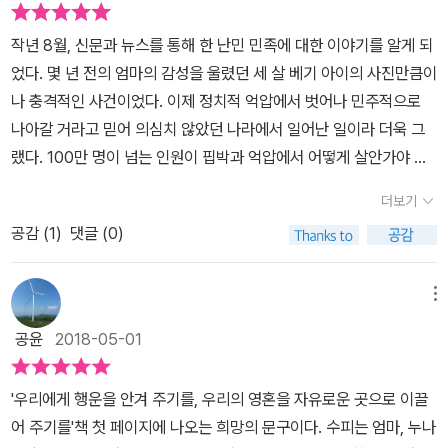
고 온 보트번호를 이름 대신 사용하는 수용소에서 나고 자란 수피는
신해 지미 엄마의 공책에 담긴 이야기를 읽어 주고, 지미는 수피가 궁
호’가 붙는다는 대목, 학교를 다니지 않고 아무것도 배울 길이 없다는
이곳에서 태어난 첫 번째 아기라서 DAR-1이라는 이름으로 불린다.
작년 8월, 신문과 뉴스를 통해 한 난민 민족에 대한 이야기를 알게 되
금해하는 바깥세상의 모습을 휴대폰 카메라로 찍어 와서 보여 준다.
대목, 한식구가 함께 지낼 수 없도록 뿔뿔이 흩어 놓기도 한다는 대목
철조망 안에서 내일이면 엄마가 나아지기를 기대하고 아빠가 돌아오
었다. 몇 년 전의 엄마의 감성을 울렸던 세 살 베기 아이의 사진만큼이
매일이 똑같은 흑백 사진 같았던 수용소 생활에 따뜻한 색채가 드리
을 읽으며, 아무래도 만만하지 않은 이야기라고 느낍니다.누아는 퀴
기를 희망하며 지내는 수피에게 다른 천막에 사는 엘리 형은 큰 힘이
나 충격적인 사건이었다. 이제 정치적 억압에서 벗어나 민주적으로
워진 것 같은 기쁨도 잠시, 엘리 형이 가족 천막에서 남자 어른들만 모
니 누나의 진짜 이름인데, 그렇게 부르는 사람은 엄마밖에 없었다. 엄
되어준다. 엄마는 음식을 너무 가까이 들여다보지 말라고 권유한다.
나아갈 거라고 믿어 의심치 않았던 나라에서 일어난 일이라 더욱 그
여 지내는 알파 천막으로 보내지면서 수피의 일상에 먹구름이 끼기
마는 즐겁고 재미있는 이야기를 많이 들려주었다. 미얀마에서 키우던
설사 음식에서 파리나 벌레 같은 게 나오더라도 단백질을 먹을 수 있
랬다. 100만 명이 넘는 인원이 핍박과 억압에서 어떻게 살안가야 할
시작한다. 비위생적인 환경과 부당하고 폭압적인 대우에 분노한 어른
강아지나 당나귀 이야기, 바다에서 헤엄치던 이야기, 하늘에서 떨어
으니까 운이 좋은 거라고 했기 때문에. 반면 철조망 밖에 사는 지미는
지 상상도 되지 않는다. 그들은 그렇게 폭력으로부터 다른 나라로의
들이 단식 투쟁에 돌입하고, 여기에 엘리 형과 퀴니 누나가 적극적으
지는 별똥별 이야기 같은 거였다. 그리고 옛날 옛적부터 엄마들이 아
더보기
엄마가 돌아가신지 사년 째 되는 날이지만 여전히 몸속 어딘가에서
이주를 시작하고 아직도 이 세상 어딘가에서 떠돌며 '자유'를 꿈꾼다.
로 참여한다. 자신이 감당할 수 없을 정도로 나쁜 일이 벌어질 것 같은
이들에게 들려주었던 로힝야족 이야기도 들었다. (43쪽)아무도 수용
느껴지는 묵직한 덩어리를 지닌 채 엄마가 어렸을 때 참새 목걸이에
공감 (
1
)
댓글 (0)
<로힝야 소년, 수피가 사는 집>이라는 책 제목을 보고, 그동안 잊고
예감에 떨고 있던 수피의 눈앞에서 결국 끔찍한 일이 벌어지고 마는
소 바로 앞에 있는 바깥세상의 이야기는 해 주지 않았다. 그곳이 어떤
얽힌 들려주었던 이야기를 기억하며 세상과 동떨어진 기분으로 살아
있던 그 뉴스가 다시 생각났다. 작년만 해도 떠득썩하던 사건이었는
데……. 그저 안전한 곳과 평화를 찾아 먼 길을 떠나온 수피를 비롯한
지 아는 사람이 없기 때문이었다. (107쪽) 《로힝야 소년, 수피가 사
간다. 오빠의 도움없이는 학교에 가지 못하는 지미는 오늘 학교에 갔
데 어느새 매스컴에서도 조용해지고 너무나 심각하다고 생각했던 내
로힝야 사람들은 이제 어떻게 될까? 수피가 처한 현실은 처참하기 이
메뉴
는 집》을 어느 만큼 읽으며 ‘수용소살이’를 하는 사람들 이야기라고
다가 친구들이 수용소에 관한 이야기를 하는 걸 듣게 된다. 좋은 옷에
머릿속에서도 잊혔다. 내가 일상의 행복을 만끽하며 살아가는 동안
를 데 없지만, 절망 속에서도 삶의 의미를 찾기 위해 애쓰는 아이의 노
깨닫습니다. 그런데 오늘날에도 수용소살이라니? 지구별 어느 곳에
공윤
2018-05-01
책과 컴퓨터는 물론 장난감도 엄청 많고, 의사도 있어서 몸이 아플 때
그들은 끝도 없는 불행 속에서, 주위의 죽음을 견디며 살아가야 했을
력은 천진난만해서 더욱 눈물겹다. 정체를 알 수 없는 음식을 앞에 두
서 수용소살이를 하는 아이들이 있나 하고 헤아려 봅니다. 오늘날 한
굳이 병원을 찾아 멀리 나가지 않아도 된다고. 더욱이 번쩍번쩍 빛나
텐데 말이다. 로힝야 민족은 미얀마 한 지역에 머무르는 이슬람교 소
고 ‘음식 맞추기’ 게임을 고안하는가 하면, 현실의 힘겨움을 잊기 위해
국은 아직 휴전선을 사이에 두고 총부리를 겨누는 군인이 잔뜩 있고,
'우리에게 행운을 안겨 주기를, 우리의 영혼을 자유로운 곳으로 이끌
는 새 자전거를 실은 트럭이 수용소 안으로 들어가는 걸 봤다며 부러
수 민족이다. 불교를 믿는 미얀마 국민과 다른 종교를 가졌다는 이유
‘밤바다와 고래’ 같은 상상의 세계를 불러내고, 애써 희망을 길어 올려
다른 나라에도 다툼이 끊이지 않습니다. 휴전으로 흐르는 나라가 있
어 주기를'책 첫 페이지에 나오는 희망의 문구이다. 수피는 엄마, 누나
워했다. 집에 도착해서 내내 수용소 생각을 하던 지미는 텀험하는 방
로 아주 오랫동안 차별받아 왔다. 그랬던 것이 작년 8월엔 서로의 감
어려움을 하나씩 돌파해 나가는 모습이 그렇다. 이러한 수피의 상상
고, 내전이나 전쟁이나 분쟁으로 흐르는 나라가 있으며, 난민이나 피