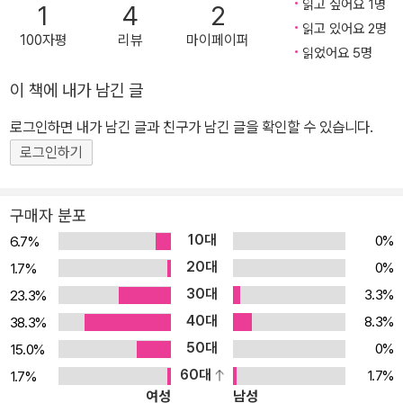
읽고 싶어요 1명
1
4
2
그저 안전한 곳을 찾고 싶었던 것뿐이다. 영국도서관협회(CILIP) 선
읽고 있어요 2명
100자평
리뷰
마이페이퍼
정 앰네스티 아너 상 호주출판협회(ABIA) 선정 올해의 책 '지구상에
읽었어요 5명
서 가장 박해받는 민족‘ 로힝야족 이야기 이제 ‘난민’이라는 말은 우리
이 책에 내가 남긴 글
에게 그리 멀고도 낯선 단어가 아니다. 연일 뉴스를 통해 전쟁, 폭력,
박해 등의 이유로 삶의 터전을 잃고 목숨을 건 채 다른 나라로 도피하
로그인하면 내가 남긴 글과 친구가 남긴 글을 확인할 수 있습니다.
는 난민들의 실상이 보도되면서, 난민 문제가 전 지구적인 문제라는
로그인하기
인식이 늘어가고 있기 때문이다. 유엔 난민 기구의 보고서에 따르면
2016년, 난민 숫자는 6,560만 명에 달해 사상 최고를 기록했으며,
구매자 분포
전년 대비 30만 명이 증가했다고 한다. 3초에 1명씩 난민이 발생하는
10대
0%
6.7%
셈이다. 게다가 그중 절반인 51%가 어린이와 청소년이라고 한다. 이
20대
0%
1.7%
러한 난민 소식 중에서도 빼놓을 수 없는 것이 바로 ‘지구상에서 가장
30대
3.3%
23.3%
박해받는 민족’이라고 불리는 ‘로힝야족’ 이야기이다. 로힝야족은 미
40대
얀마 북서부 라카인주에 거주하는 소수 민족으로 주로 이슬람교를 믿
8.3%
38.3%
는다. 불교 국가인 미얀마는 135개의 소수 민족으로 이루어진 다민족
50대
0%
15.0%
·다종교 국가인데, 유독 로힝야족만은 자국민으로 인정하지 않고 박
60대
1.7%
1.7%
여성
남성
해를 가하고 있다. 특히 2016년에 결성된 로힝야 구원군(ARSA)과