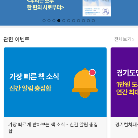
관련 이벤트
전체보기
가장 빠르게 받아보는 책 소식 - 신간 알림 총집
경기컬처패스
합