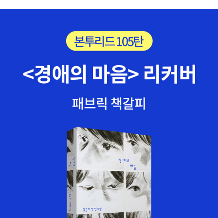
일대일 면담을 하며, 난민수용소의 실상을 알아가기 시작한다. 수피
아픈 날을 보냈던 한겨레는, 앞으로 남북 평화로 나아가야 할 이 나라
와 가족들은 작은 희망을 찾기 시작하며, 바다를 바라보면서 희망의
는, 전쟁·식민지·제국주의를 어떻게 씻거나 털면서 이웃을 어떤 눈으
고래를 상상한다.로힝야족은 버마(미얀마)에서 살다가 쫓겨난 난민
로 바라볼 때에 아름다운 살림이 될까요? 2018.5.16.물.ㅅㄴㄹ(숲노
이라고 한다.로힝야조은 불교 국가인 미얀마에서 이슬람교를 믿는 소
래/최종규 . 청소년문학/푸른문학)
수 민족이라고 한다.이 책은 호주 난민수용소를 조사한 보고서를 토
대로 쓴 소설이라고 한다.섬세한 표현이 실제 난민 수용소의 모습을
잘 담아내고 있는 소설이었다.난민들은 계속 발생하는데 이들을 보호
할 조치는 아직도 많이 미흡하다는 것을 세상에 알려주는 소설이다.
난민들이 겪는 참상과 그들에게 구호와 도움의 손길이 필요하다는 것
을 보여주는 소설이다.책을 다 읽고나니 마음이 무거워진다.더불어
함께 사는 세상에 서로가 상처주지 않는 세상이 되어야 하는데, 실상
은 그렇지가 않다.종교 문제, 돈 문제, 정치 문제로 갈등하고 쫓아내고
쫓겨난다.모두가 함께 행복하고 건강하게 사는 세상이 되면 좋겠다.
국제 난민 문제에 대해서 그리고 우리가 사는 지구에서 발생하는 갈
등과 아픔에 대해서 관심있는 청소년들에게 좋은 책이다.이 책 속에
서 불행만을 보여주지는 않았다.그래도 지미와 같은 친구가 있고, 힘