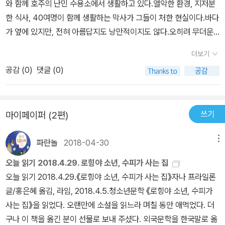
와 함께 호주의 난민 수용소에서 생활하고 있다.열악한 환경, 지저분
법을 알려준 오빠 덕분에 철조망이 허술한 쪽을 찾아 수용소 안으로
정이 극에 달했고 미얀마 당국에 의해 불법 이민자로 분류되어 인정
력은 사실적인 소재에 환상성을 가미해 이야기에 흡인력을 더해 준
난으로 힘겨운 나라가 있습니다. 그렇다면 로힝야하고 수용소는 어
한 식사, 40여명이 함께 생활하는 막사가 그들이 처한 현실이다.바다
들어간다. 지미와 수피의 만남은 그렇게 이루어졌고, 글을 읽지 못하
청소가 자행되고 있다. 두려움에 많은 로힝야족이 도와줄 수 없는 방
다. 세상에서 버림받고 잊혀졌지만, 원망은커녕 더 큰 사랑으로 세상
떤 사이일까요? 책을 끝까지 읽고서 이 수수께끼를 풀어 볼 즈음 《식
가 옆에 있지만, 전혀 아름답지도 낭만적이지도 않다.오히려 무더운
는 지미를 대신해 수피는 지미 엄마의 공책에 쓰여진 이야기를 읽어
글라데시로, 보트를 타고 또 다른 나라로 피하고 있다. 피신한다고 행
과 사람을 보듬을 줄 아는 아이, 너무 빨리 세상을 알아버린 아이의 담
민지의 사계》라는 책을 함께 읽었습니다. 《식민지의 사계》는 조지 오
바다는 난민들에게 삶을 더 힘들게 하는 환경이다.어떤 상태로 어떤
주었고, 지미는 바깥세상의 모습을 휴대폰 카메라를 찍어 수피에게
복해지는 것이 아니다. 다른 곳에서도 이들을 받아주지 않기 때문이
담한 고백이 독자들의 마음에 큰 파문을 남길 것이다. #IBelong, 타
더보기
웰 님이 ‘버마’에서 겪은 일을 바탕으로 ‘영국하고 제국주의 총부리에
입장에 서있는가가 그 환경을 아름답게 빛내주기도 하고, 그냥 그저
보여주곤 했다. 그러던 중 엘리 형이 남자 어른들만 모여 지내는 알파
다. <로힝야 소년, 수피가 사는 집>은 바로 이 로힝야 민족 난민들의
인의 고통을 외면하지 않고 따뜻하게 연대하는 인권 감수성 이 작품
눌린 식민지’는 어떤 사이인가를 덤덤하면서 씁쓸하게 풀어냅니다.
공감 (
0
)
댓글 (0)
그런 환경으로 만들기도 한다.바닷가 난민 수용소의 생활은 처참하
천막으로 보내지게 되는데 위생적인 환경과 부당하고 폭압적인 대우
이야기를 하고 있다. 아빠가 체포되고 엄마와 누나는 난민이 되어호
은 이야기 속에 다른 이야기가 담긴 액자식 구성을 띠고 있다. 수피는
영국은 퍽 오랫동안 인도이며 버마이며 뭇나라를 제국주의 식민지로
다.애처로울 정도로 안스럽고 안타깝다.하지만, 난민들에게는 끈질긴
에 분노한 어른들이 단식 투쟁에 돌입하면서 엘리 형과 수피의 누나
주의 난민소에 머무르고 있다. 수피는 바로 이곳에서 태어났다. 한 번
글을 잘 읽지 못하는 지미를 대신해, 지미의 엄마가 남긴 공책 속에 적
삼았습니다. 이러면서 영국사람 스스로 이 식민지를 다스리지 않았지
삶이 있고, 웃음이 있고, 공감이 있었다.수피아는 미얀마 출신의 난민
도 동참하게 되고 수피는 끔찍한 광경을 목격하게 된다. 《로힝야 소
도 난민 수용소를 벗어난 적이 없는 수피로서는 누나와 친형 같은 엘
힌 이야기를 읽어 준다. 앵카와 오토라는 인물의 만남과 이별, 재회의
요. 어느 한 나라를 식민지로 삼을 적마다 ‘이웃한 작은 부족·나라’를
쓰기
마이페이퍼 (2편)
이다.아빠는 아직 여전히 미얀마에 있고, 수피와 엄마, 누나는 미얀마
년, 수피가 사는 집》은 액자식 구성을 가진다. 지미 엄마의 공책에 쓰
리 형이 하는 말을 잘 이해할 수가 없다. 항상 배가 고프고 경비원에게
과정을 담은 옛날이야기는 두 아이의 현재 상황과 묘하게 맞닿아 있
끌어들여 이들이 다스리도록 이끌었습니다. 이른바 ‘식민지 사람이
를 떠나 호주의 난민수용소에서 살고 있다.책 속에는 수용소 인근 마
여진 내용을 수피가 지미를 대신해 읽어주는 장면은 또 다른 이야기
부당한 대우를 받아도 그런 세상밖에 보지 못했기 때문이다. '수피,
다. 무엇보다도 그들이 결말을 미루며 소중하게 아껴서 읽는 동안, 이
다른 식민지 사람을 다스리는 꼴’인 얼거리입니다.총 여섯 명이 바닥
파란놀
2018-04-30
메뉴
을에 살고 있는 지미의 이야기가 들어있다.가족들과 보통의 삶을 살
를 선사한다. 처참한 난민 문제를 그려낸 작품이지만 수피의 상상력
언젠가는 말이야. 언젠가는 우리도 어딘가에 속하는 사람이라는 걸
야기는 두 아이의 상처와 슬픔을 어루만져 준다. 수피와 지미의 만남
에 드러누웠는데, 모두 입술을 꿰매고 있었다. 아무것도 먹지 않겠다
아가는 지미의 이야기와 호주 난민수용소에 사는 수피의 이야기가 한
이 있어 무겁고 어둡기만 한 이야기는 아니었다. 절망 속에서도 희망
오늘 읽기 2018.4.29. 로힝야 소년, 수피가 사는 집
다들 알게 될 거야.'...44p'뭔가 불공평하다는 생각이 들면서 불현듯
은 세상의 끝에 혼자 버려진 것 같은 막막한 외로움을 걷어내고, 절망
는 뜻이었다. 그 모습을 지켜보고 있자니, 다리가 후들거리면서 온몸
번씩 돌아가면서 나온다.난민수용소에 호기심을 느낀 지미는 수용소
을 갖고 삶의 의미를 찾기 위해 애쓰는 수피의 모습은 독자들에게 감
오늘 읽기 2018.4.29.《로힝야 소년, 수피가 사는 집》자나 프라일론
슬퍼졌다. 사람은 다 평등한데 누군가에게는 왜 그렇게 못되게 구는
적인 예감만이 가득한 현실을 딛고 일어나 새롭게 시작할 수 있다는
이 마구 떨렸다. (158쪽)우리가 씨앗을 심어도 경비원들이 아무 말을
를 알아보려 한다.지미는 난민수용소에 몰래 들어가서 수피를 만난
동을 선사한다. 세계 모든 나라가 로힝야족에 대한 '인간 청소'를 비
글/홍은혜 옮김, 라임, 2018.4.5.청소년문학 《로힝야 소년, 수피가
걸까? 잘못된 건 줄 알면서도 왜 아무도 바로잡지 않는지 화가 났
희망을 건네준다. 지미는 엄마의 죽음으로 인해 생긴 묵직한 덩어리
안 할까? 채소를 두세 가지만 심어도 좋을 텐데. (166쪽) 버마에서
다.난민 수용소에는 사는 수피와 마을에 사는 지미의 살과 생활이 참
롯해서, 그들이 겪는 어려움을 알고 있습니다. 하지만 로힝야 사람들
사는 집》을 읽었다. 오랜만에 소설을 읽느라 며칠 동안 애먹었다. 더
다....115p 그저 아빠가 돌아오길 기다리며, 매일 잠만 자는 엄마가 미
와 같은 슬픔에서 벗어나고, 수피는 소중한 사람의 죽음에 얽힌 진실
미얀마로 이름을 바꾼 나라에서 ‘로힝야 겨레’를 마구 죽이거나 괴롭
대조적이다.마을에 사는 지미의 평범한 삶이 수용소의 삶에 비하면
이 작은 배를 타고 위태롭게 망망대해 한가운데 떠 있어도 도움의 손
구나 이 책을 옮긴 분이 선물로 보내 주셨다. 외국문학을 한국말로 옮
소지어주길 기다리며 살아가던 수피가 조금씩 자라며 주위를 바라보
을 세상에 알리기로 결심하며 눈부시게 성장해 나간다. “수피, 아니
히거나 내모는 뿌리를 살피면 ‘제국주의 영국이 로힝야 겨레를 내세