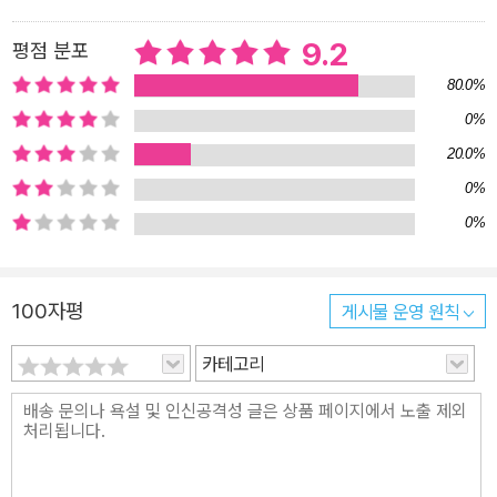
미얀마 군대의 충돌은 갈등을 더욱 악화시켰다. 미얀마 군대는 ‘테러
9.2
평점 분포
와의 전쟁’을 내세우며 대규모 소탕 작전을 벌였고, 이 과정에서 대량
학살, 성폭력, 지뢰 매설, 그리고 마을을 통째로 불태우는 지경에 이르
80.0%
러 지금까지 70만 명에 달하는 로힝야족이 방글라데시로 피란했다.
0%
사실 이들이 갈등을 빚은 역사는 영국의 미얀마 식민 지배 때로 거슬
20.0%
러 올라가야 할 정도로 뿌리 깊다. 영국이 식민 통치하는 동안 로힝야
0%
족을 미얀마로 이주시킴으로써 버마족과 갈등을 빚게 했고, 이후 19
0%
48년에 미얀마가 독립하자 로힝야족에 대한 본격적인 박해가 시작
된 것이다. 로힝야족은 개종을 강요당하고, 토지를 빼앗기고, 노동력
을 착취당하는 것은 물론이고 시민권을 얻지 못해서 불법 이민자로
100자평
게시물 운영 원칙
차별받아 왔다. 로힝야족 문제는 정치적?역사적 배경이 있기에 단순
카테고리
한 해법을 찾기 어렵다. 하지만 현재 미얀마 정부가 탄압하는 대상이
반군과 관련 없는 민간인들이기 때문에, 보다 인도주의적인 관점에서
이 문제를 바라봐야 한다는 지적이 나오고 있다. 유엔과 국제 사회는
반인륜적인 범죄에 가까운 ‘인종 청소’를 자행하는 미얀마 정부와, 로
힝야족 탄압을 방관하고 있는 노벨평화상 수상자 아웅산 수지의 행보