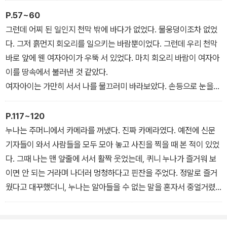
“수피에게도 이가 하나 필요하다면.”
와 흙먼지로 누레진 검은색 바짓단이 보였다. 시큼하고 매캐한 냄새
P.57~60
엄마는 그렇게 말하고선 한참을 웃었다. 지나치게 오래 웃는 것 같았
를 풍기는 걸 보니 보통 경비원이 아니었다. 비버 아저씨였다.
그런데 어찌 된 일인지 천막 밖에 바다가 없었다. 물웅덩이조차 없었
다.
심장이 죄어들더니 갑자기 기침이 터져 나왔다. 공기를 들이마시려고
다. 그저 흙먼지 회오리를 일으키는 바람뿐이었다. 그런데 우리 천막
내가 이리저리 두리번거리는 걸 본 엘리 형이 반쯤 먹다 남은 그릇을
안간힘을 쓰는데, 퀴니 누나의 말이 머릿속을 맴돌았다. 아무래도 참
바로 앞에 웬 여자아이가 우뚝 서 있었다. 마치 회오리 바람이 여자아
내 쪽으로 밀어 주었다.
새가 죽음을 상징한다는 누나의 말이 맞는 것 같았다. 나는 이제 죽을
이를 땅속에서 불러낸 것 같았다.
“어이구, 바보야. 제정신이라면 누가 이런 쓰레기 같은 걸 더 먹냐?”
지도 모른다.
여자아이는 가만히 서서 나를 물끄러미 바라보았다. 손등으로 눈을
비비고 다시 보아도 여자아이는 그 자리에 그대로 서 있었다. 여기에
사는 아이가 아니었다.
P.117~120
수용소에는 저런 머리를 한 아이가 없었다. 여자아이의 머리카락은
누나는 주머니에서 카메라를 꺼냈다. 진짜 카메라였다. 예전에 신문
흡사 불에 지글지글 타서 하늘을 향해 마구 뻗쳐 있는 것 같았다. 게다
기자들이 와서 사람들을 모두 모아 놓고 사진을 찍을 때 본 적이 있었
가 신발도 신은 데다 배낭까지 메고 있었다. 심지어 손에는 책도 들고
다. 그때 나는 맨 앞줄에 서서 활짝 웃었는데, 퀴니 누나가 즐거워 보
있었다.
이면 안 되는 거라며 나더러 멍청하다고 핀잔을 주었다. 정말로 즐거
(중략)
웠다고 대꾸했더니, 누나는 알아들을 수 없는 말을 혼자서 중얼거렸
“또 봐.”
다.
여자아이를 불러 잠깐 기다리라고 말하고 싶었다. 그 아이는 내가 지
신문에 실린 사진을 본 사람들이 그 뒤로 한참 동안 수용소에 선물을