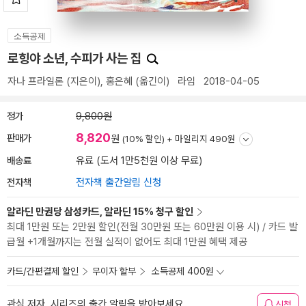
소득공제
로힝야 소년, 수피가 사는 집
자나 프라일론
(지은이),
홍은혜
(옮긴이)
라임
2018-04-05
정가
9,800원
8,820
판매가
원
(10% 할인) +
마일리지 490원
배송료
유료 (도서 1만5천원 이상 무료)
전자책
전자책 출간알림 신청
알라딘 만권당 삼성카드, 알라딘 15% 청구 할인
최대 1만원 또는 2만원 할인(전월 30만원 또는 60만원 이용 시) / 카드 발
급월 +1개월까지는 전월 실적이 없어도 최대 1만원 혜택 제공
카드/간편결제 할인
무이자 할부
소득공제 400원
관심 저자, 시리즈의 출간 알림을 받아보세요
신청