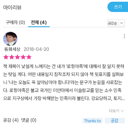
아이 지미가 철조망의 허술한 틈새를 통해 수용소 안으로 들어와 수
쓰기
마이리뷰
피 앞에 나타난다. 처음 만났을 때부터 오래전부터 알고 지낸 듯한 친
구매자 (0)
전체 (4)
밀감과 동질감을 느낀 두 아이는, 이후 서로의 일상과 상처를 공유하
면서 마음을 나누게 된다. 이 작품은 삭막하고 열악한 현실 속에서 피
어나는 작고 연약한 희망과 따뜻한 우정을 그리고 있다. 그리고 우리
메뉴
가 외면 혹은 방관하고 있는 난민의 현실을 보여 줌으로써 ‘사람답게
동화세상
2018-04-20
사는 것이 무엇인지’, 그리고 ‘우리가 지켜야 하는 인간적인 가치’가
무엇인지 생각해 보게끔 한다. 순수한 아이의 눈과 목소리를 통해 어
책 제목이 낯설게 느껴지는 건 내가 '로힝야족'에 대해서 잘 알지 못하
둡고 아픈 현실을 비추기 때문에 마냥 무겁지만은 않지만, 그로 인해
는 탓일 게다. 어떤 내용일지 짐작조차 되지 않아 책 뒷표지를 살펴보
더욱 가슴 뭉클하게 긴 여운이 남는다. 너무 빨리 세상을 알아버린 아
니 '나는 오늘도 꼭 살아남아야 합니다'라는 문구가 눈길을 사로잡는
이의 담담한 고백 수피는 투명 인간을 가둔 새장 같은 난민 수용소에
다. 로힝야족은 불교 국가인 미얀마에서 이슬람교를 믿는 소수 민족
서 나고 자랐다. 하루의 삼 분의 일을 식당이나 화장실 앞에서 줄 서서
으로 지구상에서 가장 박해받는 민족이라 불린다. 강요당하고, 토지
기다리느라 허비하고, 잔뜩 짓이겨진 정체불명의 밥으로 허기를 대충
를 빼앗기고, 노동력을 착취당하는 것은 물론이고 시민권을 얻지 못
달래기 일쑤다. 학교에 가서 공부하는 것은 꿈도 못 꾸고, 별다른 놀잇
더보기
해서 불법 이민자로 차별받고 쫓겨나 어디에도 속하지 못한 신세가
감도 없어서 땅에 널린 돌멩이나 머리에서 잡은 이를 갖고 논다. 그래
공감 (
4
)
댓글 (0)
되어버린 로힝야족. 그렇게 난민 수용소에서 지내게 된 이들의 이야
도 수피는 씩씩하다. 수용소 안에서 즐겁게 지낼 수 있는 방법을 나름