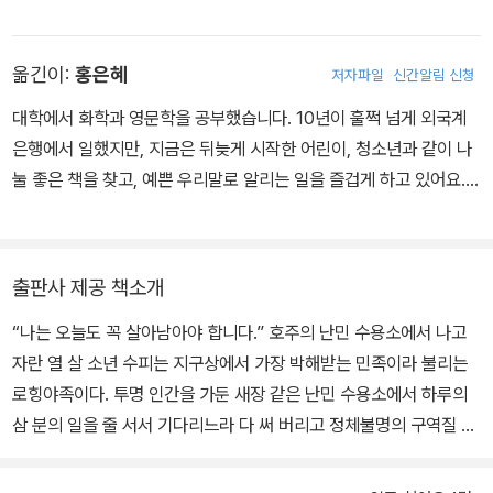
다며 멍청하다고 욕을 했다.
는 박물관이나 멜버른의 작은 골목길을 찾아다닌다. 여러 권의 어린
“이제 달라질 거야.”
이.청소년 책을 썼으며, 어떤 조사나 통계로도 드러나지 않고 힘겹게
누나의 태도가 어딘지 모르게 다른 때랑 달랐다. 조용하고 단호하게
옮긴이:
홍은혜
저자파일
신간알림 신청
살아가는 사람들을 세상에 알리고 싶어서 이 책을 쓰게 되었다고 한
말하는 모습을 보니 왠지 마음 한쪽이 서늘해졌다.
다.
대학에서 화학과 영문학을 공부했습니다. 10년이 훌쩍 넘게 외국계
“세상 사람들이 다시 우리 생각을 하게 할 거야. 이렇게 사는 건 사는
은행에서 일했지만, 지금은 뒤늦게 시작한 어린이, 청소년과 같이 나
게 아니라는 것도 알게 할 거고. 우리가 처한 현실을 보여 주고, 우리
눌 좋은 책을 찾고, 예쁜 우리말로 알리는 일을 즐겁게 하고 있어요.
도 사람이라는 사실을 알리는 거야. 그러면 다시는 우리를 잊지 않을
‘한겨레 어린이·청소년 책 번역가 그룹’과 ‘김옥수의 고전 문학 번역
거라고.”
교실’에서 공부했답니다. 옮긴 책으로 《로힝야 소년, 수피가 사는 집》
퀴니 누나와 엘리 형이 서로 눈짓을 주고받았다. 둘이 무슨 뜻으로 그
과 《안녕, 아빠! 여기는 지구》가 있지요.
러는지는 잘 모르겠다. 내가 어른이 된 것 같다는 생각이 금세 쏙 들어
출판사 제공 책소개
갔다. 나는 누나와 형 사이에 끼지 못하고 한참을 겉돌았다.
“나는 오늘도 꼭 살아남아야 합니다.” 호주의 난민 수용소에서 나고
“근데 만약에 들키면……, 형이 말썽을 피웠다고 베타 천막으로 보내
자란 열 살 소년 수피는 지구상에서 가장 박해받는 민족이라 불리는
버릴 텐데.”
로힝야족이다. 투명 인간을 가둔 새장 같은 난민 수용소에서 하루의
내 말에 형이 웃으며 철조망 사이로 팔을 뻗어 내 어깨를 툭 쳤다.
삼 분의 일을 줄 서서 기다리느라 다 써 버리고 정체불명의 구역질 나
“안 걸려. 동생아, 그런 걱정은 꽉 붙들어 매셔.”
는 음식으로 간신히 배를 채우며 잦은 폭력과 부당한 대우 앞에 오늘
도 위태롭게 서 있다. 이것도 살아 있는 거라고 할 수 있을까? 그들은