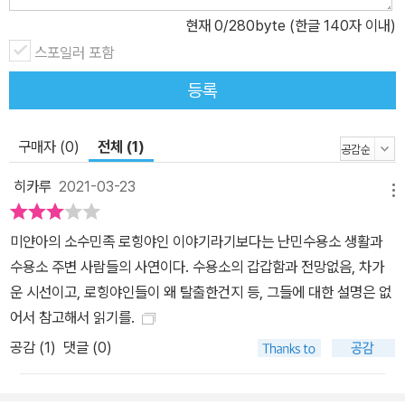
를 강도 높게 비판하고 있다. 그러나 미얀마 정부는 근거 없는 주장이
현재
0
/280byte (한글 140자 이내)
라고 맞서는 한편, 로힝야족의 기존 거주지에 정부군의 기지를 건설
스포일러 포함
하거나 다른 소수 민족의 정착을 유도하고 있다. 로힝야족 난민들이
등록
고향으로 돌아갈 길은 아직도 멀어 보인다. 로힝야족 소년의 눈에 비
친 난민 수용소의 현실을 사실적으로 그리다! 《로힝야 소년, 수피가
사는 집》은 오늘날 제노사이드(집단 학살)와 인종 청소라는 비극을
구매자 (0)
전체 (1)
겪고 있는 로힝야족 이야기를 방대한 자료와 사실에 근거해 생생하게
히카루
2021-03-23
그린 작품이다. 호주의 난민 수용소에서 나고 자란 열 살 소년 수피의
메뉴
눈을 통해 로힝야족 난민이 처한 비참한 현실을 가감 없이 보여 준다.
미얀아의 소수민족 로힝야인 이야기라기보다는 난민수용소 생활과
수피는 난민 수용소에서 태어나 철저하게 바깥세상과 격리된 채 살아
수용소 주변 사람들의 사연이다. 수용소의 갑갑함과 전망없음, 차가
간다. 머지않아 아빠가 구하러 오면, 가족 모두 수용소에서 나갈 수 있
운 시선이고, 로힝야인들이 왜 탈출한건지 등, 그들에 대한 설명은 없
으리라는 것이 유일한 희망이다. 그러나 현실은 녹록지 않다. 하루가
어서 참고해서 읽기를.
다르게 삶의 의지를 잃어가는 엄마, 자신들을 죽은 쥐에 비유하며 세
공감 (
1
)
댓글 (0)
상을 향해 거칠게 분노를 쏟아내는 누나, 친형처럼 의지하며 지냈지
만 다른 천막으로 간 뒤부터 점점 멀어지기만 하는 엘리 형, 강압적이
고 폭력적인 경비원들 등……. 그러던 어느 날, 바깥세상에 사는 여자