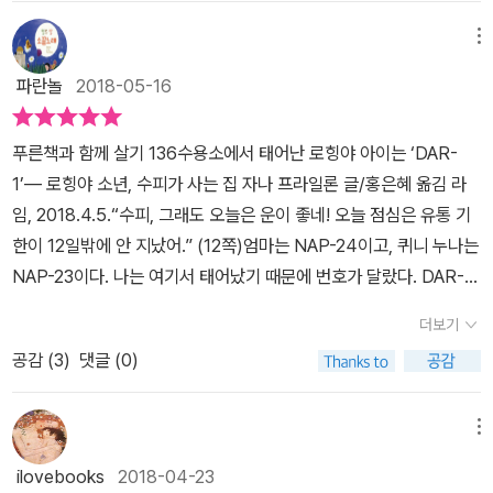
기가 수피를 통해 이 책에 고스란히 담겨져 있다. 뉴스를 통해 난민들
대로 터득해 하루하루를 알차게 보낸다. 글을 읽을 줄 알기에 수용소
의 실상이 전 세계적으로 고스란히 전해졌지만 난민 문제에 대해 전
메뉴
에 있는 책이란 책은 다 읽었고, 부실한 재료를 아끼고 아껴 곧잘 그림
지구적인 문제라는 인식에 대해서는 여전히 부족한 면이 있다. 이 책
파란놀
2018-05-16
을 그리며 상상의 나래를 펼친다. 다른 사람들의 추억 이야기를 듣고
은 호주의 난민 수용소에서 나고 자란 열 살 소년 수피를 통해 우리에
는, 와르르 무너져 내릴 것 같은 마음을 다잡을 수 있는 자신만의 추억
게 난민들의 실상을 이해하고 난민 문제가 전 지구적인 문제라는 점
을 만들기도 한다. 게다가 수피 주변에는 힘이 되어 주는 좋은 사람들
푸른책과 함께 살기 136수용소에서 태어난 로힝야 아이는 ‘DAR-
을 인식하는데 도움을 준다. 로힝야족이 이제는 존재하지 않는다는
이 많다. 친형처럼 챙겨 주고 함께 수용소 안에서 물건 배달 일을 할
1’― 로힝야 소년, 수피가 사는 집 자나 프라일론 글/홍은혜 옮김 라
이야기, 집이 불타고 키우던 동물들이 죽어 가던 이야기, 아이들이 더
수 있게 끼워 준 엘리 형, 다른 경비원들과 달리 친절하게 인격적으로
임, 2018.4.5.“수피, 그래도 오늘은 운이 좋네! 오늘 점심은 유통 기
이상 학교에 갈 수 없게 된 이야기, 하루아침에 일자리를 빼앗긴 이야
대우해 주는 경비원 하비 아저씨, 수피의 마음을 누구보다 잘 이해하
한이 12일밖에 안 지났어.” (12쪽)엄마는 NAP-24이고, 퀴니 누나는
기, 아파도 병원에 갈 수 없게 된 이야기, 군인들에게 강제로 붙잡혀
고 재미있는 놀이를 많이 알려 주는 나시르 할아버지가 있어서 힘든
NAP-23이다. 나는 여기서 태어났기 때문에 번호가 달랐다. DAR-1
가서 도로를 만들거나 땅을 파는 일을 하고도 아무런 대가를 받지 못
수용소 생활을 버틸 수 있다. 무엇보다 수피에게는 모두가 잠든 한밤
이 내 번호인데, 이곳에서 태어난 첫 번째 아기라서 1번이 붙었다. (1
한 이야기, 경찰이나 군인을 피해 달아나야 했던 이야기, 어느 날 갑자
더보기
중에 찾아와 아빠의 선물을 전해 주는 밤바다도 있다. 그러던 어느 날,
9쪽) 푸른문학 《로힝야 소년, 수피가 사는 집》(자나 프라일론/홍은
기 사라지거나 죽은 사람들의 이야기, 아빠가 자신이 쓴 시 때문에 체
공감 (
3
)
댓글 (0)
여느 때처럼 밤바다가 온 줄 알고 천막 밖으로 나간 수피 앞에, 난데없
혜 옮김, 라임, 2018)을 읽으며 ‘로힝야’가 어떤 이름인지, 이 책에 나
포당한 뒤 다시는 집에 돌아오지 못한 이야기, 군인들이 엄마랑 누나
이 바깥세상의 여자아이 지미가 나타난다. 수용소 밖의 마을에 사는
오는 사람들은 어떤 삶인지 아리송합니다. 몇 쪽을 읽다가 ‘로힝야’라
를 찾아내서 미얀마로 돌아오면 죽이겟다고 협박한 뒤 보트에 태워
지미는 학교에 도는 소문의 진위를 밝히기 위해 탐험하듯이 수용소
는 이름을 누리그물에서 찾아볼까 싶었으나, 책에서 실마리를 풀자는
메뉴
이곳까지 쫓아낸 이야기, 우리는 어느 곳에도 속하지 않는다고 말하
안으로 들어온 것이었다. 그날 이후 지미는 철조망과 감시 카메라에
생각으로 그대로 읽어 봅니다. 유통 기한이 한참 지난 먹을거리를 받
는 사람들의 이야기……. (본문 43,44p) 수용소에 도착하기 전에 타
ilovebooks
2018-04-23
도 아랑곳없이 수피를 찾아온다. 수피는 글을 읽지 못하는 지미를 대
아서 먹는다는 대목, 어머니 누나를 비롯해 아이한테 이름 아닌 ‘번