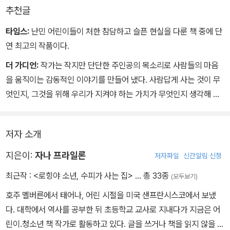
금까지 만난 사람들이랑은 어딘가 달랐다. 머릿속으로 상상해 본 사
엄청나게 보냈다. 종류도 가지가지였다. 보안실에 어떤 물건이 도착
추천글
람들과도 달랐다. 그러나 어둠 속을 뚫어져라 쳐다봐도 목소리만 들
했을지 궁금해하며 기다리는 일주일이 내내 즐거웠다.
릴 뿐, 여자아이의 모습은 보이지 않았다. 내 눈앞에서 투명 인간으로
그런데 카메라를 든 신문 기자들의 발길이 뚝 끊어지고 경비원들이
타임스:
난민 어린이들이 처한 참담하고 슬픈 현실을 다룬 책 중에 단
변신한 것 같았다.
우리한테 온 편지를 반송하기 시작하자, 수용소는 금방 이전으로 되
연 최고의 작품이다.
돌아갔다. 그런데 지금 퀴니 누나가 손에 카메라를 들고 있는 것이다.
더 가디언:
작가는 작지만 단단한 주인공의 목소리로 사람들의 마음
“세상 사람들한테 진실을 알리려는 거야.”
을 움직이는 감동적인 이야기를 만들어 냈다. 사람답게 사는 것이 무
엘리 형의 말투가 꼭 퀴니 누나 같았다. 내가 없을 때 둘이서 몇 번이
엇인지, 그것을 위해 우리가 지켜야 하는 가치가 무엇인지 생각해 보
나 만난 걸까?
게 한다.
“이 카메라로 수용소 내부의 사진을 찍어서 밖으로 내보낼 거야. 그러
면 사람들이 컴퓨터로 바로 볼 수 있어. 우리가 카메라를 컴퓨터실로
저자 소개
가져가기만 하면 돼.”
지은이:
자나 프라일론
저자파일
신간알림 신청
(중략)
내가 아무 대꾸도 하지 않자, 퀴니 누나가 고개를 저으며 덧붙였다.
최근작 :
<로힝야 소년, 수피가 사는 집>
… 총 33종
(모두보기)
“사람들은 우리를 세상 끄트머리에 쓰레기처럼 처박아 놓고선 다 잊
호주 멜버른에서 태어나, 어린 시절을 미국 샌프란시스코에서 보냈
어버렸다고. 아직도 모르겠어? 이렇게 사는 건 살아 있는 게 아니야.”
다. 대학에서 역사를 공부한 뒤 초등학교 교사로 지내다가 지금은 어
누나는 이 말을 자주 했다. 그런데 그때마다 내가 말귀를 못 알아듣는
린이.청소년 책 작가로 활동하고 있다. 글을 쓰거나 책을 읽지 않을 때