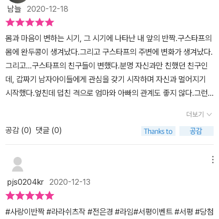
춘기가 오고 있다는생각에 참을 수 없는 기분마저 든다.​구스타프는
남늘
2020-12-18
이라도 오로지 자기만을 위한 몫을. 그리고 자기도 아니나를 위한 반
방학동안 늘 덴마크에 캠핑카를 타고 다니며 여름 휴가를 가족들과
짝임을 언제나 간직하겠다고 마음먹었다. 문이 있든 없든 상관없이.
잊지 못할 추억을 매년 쌓았다.어느 날 화목한 가족인 줄 알았던 구스
몸과 마음이 변하는 시기, 그 시기에 나타난 내 앞의 반짝.​구스타프의
(본문 202p)
타프의 부모님이 중년의 위기에 빠져 폭풍 같은 갈등과 자식들 앞에
몸에 완두콩이 생겨났다.그리고 구스타프의 주변에 변화가 생겨났다.
서조차도 부부싸움이 잦아들었다.아버지의 무능력으로 엄마는 점점
그리고...​구스타프의 친구들이 변했다.분명 자신과만 친했던 친구인
지쳐갔을까? 자식을 키우며 지키고자 했던 가정에 참아왔던 한계치
데, 갑짜기 남자아이들에게 관심을 갖기 시작하며 자신과 멀어지기
가 도달했을까?결국 엄마는 혼자 마요르카로 훌쩍 떠나 버린다.​참는
시작했다.엎친데 덥친 격으로 엄마와 아빠의 관계도 좋지 않다.​그런
것도 한계치가 있다는거 너무 공감가는 대목였다.부부 싸움은 되도록
구스타프의 앞에 나타난 문.언뜻 보기엔 여자친구같은 문은 알고보니
안하고 싶으나 권태기인지 사소한것에 예민하게 반응하고 애들한테
더보기
생각이 많은 친구였던 것.​아이들은 커간다.그리고 몸이 변하고 자라
짜증 부리고, 화내고, 아이들에게 투정을 부리는 내 모습과 오버랩되
공감 (
0
)
댓글 (0)
는 만큼 마음도, 머리도 자란다.하지만 그간 자신이 겪던 자신이 아니
기도 했다.부모가 처음이라 실수투성였지만 감정 기복이 점점 심해져
기에 당황스럽고, 그런 상황들이 자신에게 생긴 변화라는 생각보다는
갱년기를 코 앞에 둔 것처럼 심신이 지쳐감에아이들에게 미안한 생각
주변이 이상하다고 생각한다.물론 이 책의 주인공인 구스타프는 좀
메뉴
이 드는 시기를 겪고 있다.​자기 속마음을 털어놓을 수 있는 유일한 친
다르지만...​이 책은 큰 사건사고는 없다.큰 사건이라면... 구스타프의
구 아니나조차도 이성과의 관계로 점점 멀어진다.​특이한 복장으로 전
pjs0204kr
2020-12-13
생일에 언니들이 파티를 열었고, 그 파티에서 본의아니게 구스타프가
학 온 문을 위기에 구해주고 그 후로 둘은 점점 가까워지기 시작한다.​
술을 마셨으며, 경찰이 집에 찾아왔고, 그 모습을 엄마와 아빠에게 걸
'엄마는 결혼이 멍청한 짓이래'엄마와 아빠도 분명 사랑해서 결혼한
#사랑이반짝 #라라쉬츠작 #전은경 #라임#서평이벤트 #서평 #당첨
렸다는 정도?​그러면서 구스타프는 친구들만 변했지 자신은 변하지