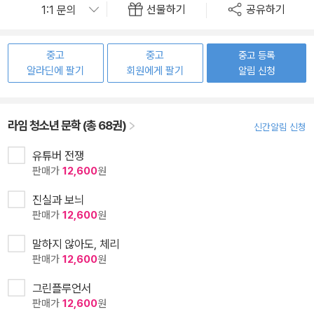
선물하기
공유하기
중고
중고
중고 등록
알라딘에 팔기
회원에게 팔기
알림 신청
라임 청소년 문학 (총 68권)
신간알림 신청
유튜버 전쟁
판매가
12,600
원
진실과 보늬
판매가
12,600
원
말하지 않아도, 체리
판매가
12,600
원
그린플루언서
판매가
12,600
원