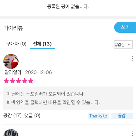
상치 않더니, 서로 간에 거리가 필요하다며 떨어져서 각자의 시간을
등록된 평이 없습니다.
보내겠다고 선언하는 게 아닌가! 심지어 매년 가던 가족 여행을 일방
적으로 취소해 버리기까지 한다. 사춘기의 정점을 지나느라 세상 사
람 모두와 척을 지고 살면서 독설을 퍼부으며 집 안 분위기를 흉흉하
쓰기
마이리뷰
게 만드는 언니들, ‘중년의 위기’이자 어른들의 사춘기에 돌입해 자식
구매자 (0)
전체 (13)
들은 아랑곳없이 마주쳤다 하면 하얗게 재가 될 때까지 싸우는 엄마
와 아빠……. 안온한 보루인 줄 알았던 집이 전쟁터가 되어 버린 게 참
담할 뿐이다. 구스타프는 경직된 분위기를 풀고 관계를 이어 붙이려
메뉴
고군분투하지만 상황은 걷잡을 수 없이 심각해지기만 한다. 결국 아
얄라알라
2020-12-06
빠는 몸만 이곳에 있고 정신은 다른 데로 가 있는 유령 같은 상태에 수
시로 빠져들고, 엄마는 아픈 친구를 간호한다는 명분을 내세워 혼자
이 글에는 스포일러가 포함되어 있습니다.
마요르카로 훌쩍 떠나 버린다. 절친 아니나조차 프랑스로 여행을 가
회색 영역을 클릭하면 내용을 확인할 수 있습니다.
는 바람에 오도카니 혼자 남게 된 구스타프는 치매를 앓는 늙은 개 모
래를 돌보면서 함께 텅 빈 동네를 돌아다니며 무료한 시간을 보낸다.
공감 (
17
)
댓글 (0)
그런 구스타프의 일상에 생각지도 못한 인물이 슬쩍 끼어든다. 반짝
이 레깅스에 별 무늬 티셔츠를 입은 데다 머리카락까지 치렁치렁하게
메뉴