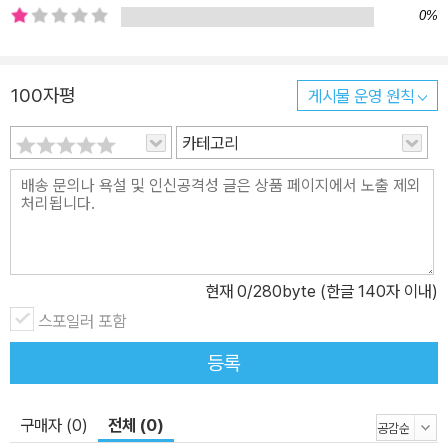
정을 탁월하게 형상화해 공감의 폭이 넓다. 이 책은 독일 현지의 기대
0%
를 받는 신인 작가 라라 쉬츠작의 작품으로 출간되자마자 ‘마울 마르’
문학상을 받았고, ‘취리히 아동 문학상’ 후보에도 올랐다. ‘유머와 가
슴 아픈 통증이 공존하고, 한번 읽기 시작하면 멈추기 힘든 이야기’,
100자평
게시물 운영 원칙
‘복잡한 사춘기 시절의 심리를 적확한 언어와 톤으로 그렸다’는 호평
카테고리
을 받은 작품이기도 하다. “내 마음이 왜 이럴까?” 마음과 일상에 작
은 지진을 일으키는 특별한 감정에 대하여 열네 살 생일과 신나는 방
학이 코앞이지만 구스타프의 하루는 고달프기만 하다. 또래들에 비해
성장이 늦된 편이었는데, 어느 날 갑자기 작은 완두콩 크기로 자라며
따끔거리기 시작한 가슴 때문에 밤잠을 설치게 된 것이다. 정신적으
로나 육체적으로나 가장 끔찍한 시기인 사춘기가 오고 있다는 생각에
현재
0
/280byte (한글 140자 이내)
참을 수 없는 기분마저 든다. 절친 아니나를 비롯해 다른 아이들은 이
스포일러 포함
성 친구에게 관심을 가지며 알 수 없는 반짝거림이 생겼지만, 구스타
등록
프는 사춘기를 겪더라도 절대로 사랑에 빠지지는 않을 거라며 굳게
결심한다. 게다가 평화로운 줄 알았던 가족의 일상에도 생각지 못한
균열이 생긴다. 닭살 커플이었던 부모님의 갈등이 장기화되는 게 심
구매자 (0)
전체 (0)