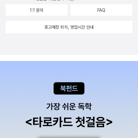
면.'- p.122 어쩌면 사랑은 색깔 같은 걸지도 모른다. 구스타프는 언젠
가 케어하는 강아지 모래.가족들이 모래에게 마음을 기대어왔다는것
1:1 문의
FAQ
가 빨간색이 모든 사람에게 똑같은 색으로 보이지 않는다는 말을 들
에 새삼 반려동물의 사랑스러움이 커진다. 여름방학을 계기로 친하게
은 적이 있다. 각자 자기만의 빨간색을 본다는 것이다. 모든 색깔이 다
된 전학생 문.문 은 스스로 하는 일 , 엄마와 둘이 생활하는것에 대한
중고매장 위치, 영업시간 안내
그렇다고 했다. 구스타프는 사랑도 이것과 비슷할 거라고 생각했다.
불만보다 현실 적응이 빠르고 엄마를 걱정하는 모습이 다정스럽다. ​
아마 모든 사람이 사랑을 각자 다르게 느끼겠지. 그러니 두 사람이 같
사춘기 또래관계 , 친구관계, 가족관계 등등 관계형성이 얼마나 다양
은 감정과 사랑을 느낀다는 것은 작은 기적이나 마찬가지인 셈이다.-
하고 중요한지 알려준다.사춘기 양상에 정답이 없다는것을 알았으니
p.186 구스타프는 엄마와 아빠가 다시 서로를 발견하는 게 이제 그다
비교는 절대 금물! 더불어 부모님, 중년 위기에 대해서도 해답을 얻으
지 중요하지 않다는 생각이 들었다. 어쩌면 두 사람은 이제 자신의 길
려 너무 힘 들이지 않기를... 각자 생각할 시간과 생각의 방법은 스스
을 갈 수도, 지름길이나 에움길을 선택할 수도, 아니면 그냥 완전히 반
로의 몫이니 자녀와 부모는 숨고르기와 거리두기가 필요해보인다. ​한
대 뱡향으로 갈 수도 있을 것이다. 그것보다 더 중요한 것은 두사람이
겨울 눈 내릴 때 한여름이 배경인 책을 읽는 기분이란~ 유리창을 통
거기에 있었다는 사실이었다. 사랑이 정말 거기에 있었다는 것을 우
해 들어오는 겨울 햇빛이 웬지 따뜻하게 느껴지는듯하다. ​​​ ​
리가 안다는 것. 그 순간 아빠와 엄마는 이 사진을 찍기 위해 웃으며,
​​​​​#사랑이반짝#라라쉬츠작#전은경옮김#사춘기청
숨가빠하며 담위로 오르던 바로 그 사람들일 테니까. 앞으로도 영원
소년기#라임청소년문학#라임 출판사로부터 도서만을 제공받아 활
히. * 문과의 우연한 만남을 갖게 되면서 친해지고 관심이 생기는데
용합니다
아마도 이런 게 첫사랑이 아닐까? * 14살 사춘기 소녀 구스타프는 삶
에 다가온 변화의 순간들을 이해하며 받아들이는 과정에서 자기도 모