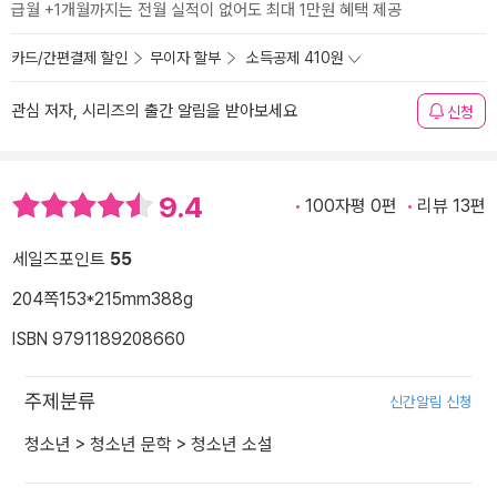
급월 +1개월까지는 전월 실적이 없어도 최대 1만원 혜택 제공
카드/간편결제 할인
무이자 할부
소득공제 410원
관심 저자, 시리즈의 출간 알림을 받아보세요
신청
9.4
100자평 0편
리뷰 13편
세일즈포인트
55
204쪽
153*215mm
388g
ISBN 9791189208660
주제분류
신간알림 신청
청소년
>
청소년 문학
>
청소년 소설