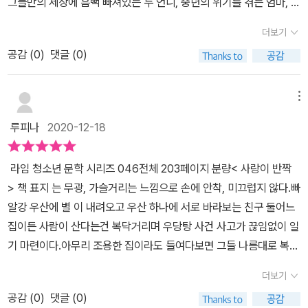
그들만의 세상에 흠뻑 빠져있는 두 언니, 중년의 위기를 겪는 엄마, 아
가지도 아닌 여러가지가 복합적으로.첫번째 위기는 몸의 변화, 따끔
빠 그 속에서 자신에게 닥친 변화들이 두렵고, 생소한 주인공 '구스타
거리면서 자라기 시작한 가슴이다. 고민에 빠진 구스타프는 언니들에
더보기
프'의 이야기를 다룬다. '구스타프'에게 변화란 이를테면 가슴이 자라
게 도움을 받으려고 고민을 털어놓지만 놀림만 당하고 만다.엄마, 아
공감 (
0
)
댓글 (0)
기 시작하는 것을 말한다. 언니들에게 고민을 털어놓지만 언니들은
빠는 중년의 위기에 빠져 부부간 거리두기가 필요함을 선포하고, 여
짖궃은 농담과 조롱으로 답한다. 구스타프의 이야기를 진지하게 들어
름휴가도 취소한다.학교에서는 단짝 친구 아니나에게 남자 친구가 생
주는 이는 구스타프의 무릎까지 오고, 털 색깔은 모래색이며 이제 열
메뉴
길지도 모르는 상황이 발생하고, 그 상황이 마음에 안드는 구스타프
여섯 살 (사람 나이로 계산하면 이미 백 살이 넘었다.)인 강아지 '모
는 아니나에게 심한말을 해버린다.새로 전학온 문이라는 친구의 모습
루피나
2020-12-18
래'뿐이다. ​구스타프의 엄마,아빠는 서로에게 생각할 시간이 필요하
을 보고 무척 독특한 아이라고 생각하며 관심을 갖게된다. (아마도 자
다며 여름방학이면 늘 함께 떠나던 휴가를 못 가게 되었음을 가족들
신과 비슷한 점을 발견했기 때문이 아닐까? )언니들은 사춘기라 부모
라임 청소년 문학 시리즈 046전체 203페이지 분량​< 사랑이 반짝
에게 알린다. 그리고 남자아이들 이야기를 할 때마다 뭔가 이상하게
의 갈등보다 자신의 얼굴에 돋아난 여드름 하나가 더 신경쓰일 뿐 주
> 책 표지 는 무광, 가슬거리는 느낌으로 손에 안착, 미끄럽지 않다.빠
안절부절못하는 듯한 느낌의 반짝임이 생긴 제일 친한 친구 '아니
변상황에 그다지신경쓰지 않는다.구스타프는 갑자기 발생한 여러 상
알강 우산에 별 이 내려오고 우산 하나에 서로 바라보는 친구 둘​어느
나'에게도 왠지 모를 거리감을 느낄 때 즈음이었다. 그 무렵 '문'이 전
황에 대해 혼자서 고민을 하고 유일하게 애견인 모래에게 마음을 터
집이든 사람이 산다는건 복닥거리며 우당탕 사건 사고가 끊임없이 일
학을 온다. ​엄마는 '덴마크 가족 여행'을 '마요르카 혼자 여행'과 맞바
놓는다. 모래와 함께하며 어려운 상황들에 부디치지만, 이해하며 성
기 마련이다.아무리 조용한 집이라도 들여다보면 그들 나름대로 복닥
꾼채 떠나버리고, 구스타프는 이런 혼란 속에서도 문득 새로 전학 온
장해 간다.- p. 29 구스타프는 문이 무척 독특하다는 생각이 들었다.
이는걸 알 수 있다.​14살 생일을 앞두고 있는 13살 소녀 구스타프사춘
아이를 떠올리는데...문과 구스타프에게 어떤 일이 일어날까.​'바람에
더보기
반짝이 레깅스에 별 무늬 티셔츠를 입은 데다 머리카락까지 긴 남자
기 한복판에 있는 사라 와 라모나 두 언니를 둔 막내 구스타프구스타
실려 온 달콤한 꽃향기가 콧속으로 밀려 들어왔다. 따뜻하고 어두운
아이라니! 그동안 문은 주변에서 이런저런 소리를 꽤 많이 들었을 터
공감 (
0
)
댓글 (0)
프는 신체적 변화로 걱정이 한가득인데, 언니들은 위로는 커녕 놀리