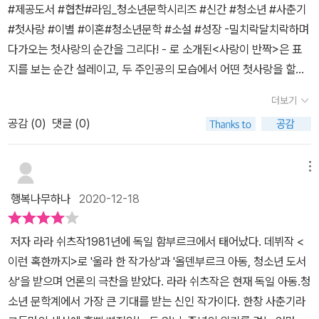
걸 텐데. 그러니까 둘이 진공청소기와 친환경 고기 때문에 싸우기 훨
#제공도서 #협찬#라임_청소년문학시리즈 #신간 #청소년 #사춘기
않았다고 생각했지만 생일날 문을 기다리던 구스타프는 자신도 변했
씬 전에 말이다.그렇다면 지금 그 사랑은 어디에 있는 거지? 허공으
#첫사랑 #이별 #이혼#청소년문학 #소설 #성장 -밀치락달치락하며
음을 알게된다.거기에...구스타프의 정신적 지주였던 모래까지 그리
로 흩어졌거나 더는 맞지 않아서 조각조각 분해되었나?어쩌면 사랑
다가오는 첫사랑의 순간을 그리다! - 로 소개된<사랑이 반짝>은 표
되고...​청소년문학이고, 주인공의 연령대가 연령대인만큼 큰 사건사
은 색깔 같은 걸지도 모른다. 구스타프는 언젠가 빨간색이 모든 사람
지를 보는 순간 설레이고, 두 주인공의 모습에서 어떤 첫사랑을 할
고는 없다.그렇기에 잔잔하게 읽을 수 있지만 그렇다고 지루하진 않
에게 똑같은 색으로 보이지 않는다는말을 들은 적이 있다. 사랑도 이
까? 라는궁금증이 일었다. - 그거 알아? 너 때문에 내가 자꾸만 반짝
다.​구스타프와 문의 성장기.기대하셔도 좋습니다.
더보기
것과 비슷할 거라고 생각했다. p122​내 아이 또래의 이야기로 내 아이
이는 거.- 첫사랑이 그런거겠지? 너 때문에 내가 자꾸만 반짝이게 되
도 질풍노도의 시기를 겪고 있으면서 중년의 위기 또한 곁에서 지켜
공감 (
0
)
댓글 (0)
는 것.이 한문장 만으로도 두근두근 설레인다.*이 책의 저자 <라라
보고 그 감정이 구스타프와 비슷하지 않을까 ....사춘기 아이의 마음을
쉬츠작>은 이 작품으로 '마울 마르' 문학상을 받았고, '취리히 아동 문
조금이라도 들여다 볼 수 있었던 사랑이 반짝.부모님도 함께 읽으면
학상'에도 올랐다고 한다. '유머와 가슴 아픈 통증이 공존하고, 한번
메뉴
좋을 것 같단 생각이 든다.
읽기 시작하면 멈추기 힘든 이야기','복잡한 사춘기 시절의 심리를 적
행복나무하나
2020-12-18
확*한 언어와 톤으로 그렸다'는 호평을 받은 작품이라고 한다.그래서
더욱더 기대하며 읽게 되었다. 하지만 이 책은 첫사랑도 담겨있지만
저자 라라 쉬츠작1981년에 독일 함부르크에서 태어났다. 데뷔작 <
주인공 구스타프의 성장 이야기가 담겨있다.*책의 내용은~구스타프
이런 혹한까지>로 '울라 한 작가상'과 '올덴부르크 아동, 청소년 도서
가 겪게 되는 14살 생일을 앞두고 벌어지는 이야기다. - 주인공 구스
상'을 받으며 언론의 극찬을 받았다. 라라 쉬츠작은 현재 독일 아동.청
타프는 14살 생일을 앞두고 있는 시점에 인생에 있어서 가장 큰 위기
소년 문학계에서 가장 큰 기대를 받는 신인 작가이다. ​한창 사춘기라
를 맞는다. 그것도 가장 행복해야 할 시기에 위기가 찾아온 것이다. 한