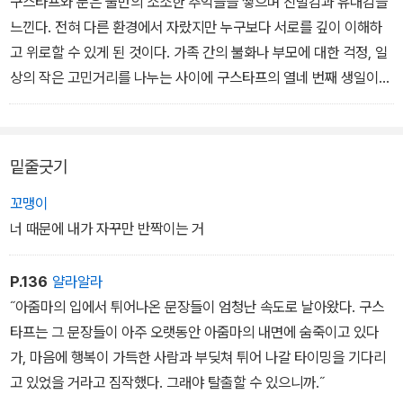
구스타프와 문은 둘만의 소소한 추억들을 쌓으며 친밀감과 유대감을
인 감기 말이야. 다 지나가게 되어 있어.”
스타프는 내일이, 그 애와의 만남이 조금씩 기다려지기 시작한다.
느낀다. 전혀 다른 환경에서 자랐지만 누구보다 서로를 깊이 이해하
(중략)
고 위로할 수 있게 된 것이다. 가족 간의 불화나 부모에 대한 걱정, 일
“그러니까 엄마랑 아빠의 사춘기구나.”
“야, 너 벙어리야? 어이, 말 좀 해 봐!”
상의 작은 고민거리를 나누는 사이에 구스타프의 열네 번째 생일이
구스타프는 한숨을 내쉬었다. 이 집에서 불안과 불만, 기분 변화를 겪
욘테와 엘리아스는 고함을 지르며 킥킥거리더니 번갈아 가면서 트림
다가온다. 하지만 문은 생일 파티에 오지 않고, 설상가상 몰래 연 파티
는 사람은 언니들만으로도 충분한데, 이제 엄마와 아빠마저 가세를
을 꺽꺽 했다. 그러면서 문이 앉은 좌석에 거의 닿을 듯이 윗몸을 통로
를 부모님에게 딱 들키는 바람에 구스타프네 가족은 다시 한 번 폭풍
하다니! 물론 그동안 엄마와 아빠 사이가 마냥 좋다고 생각하지는 않
건너편으로 쭉 뻗고서 위협적으로 굴었다. 녀석들이 내뱉는 트림은
같은 갈등에 휘말린다.
밑줄긋기
았다. 지난 몇 주째 저녁마다 다퉜으니까. 마요르카에 사는 엄마의 절
마치 늙은 개구리 떼가 꽥꽥거리는 소리와 똑같았다. 녀석들은 계속
친인 마렌 아줌마가 많이 아프면서부터, 엄마는 인생을 ‘제대로’ 살아
트림을 해 대면서 숨이 넘어갈 듯이 웃었다. 문은 얼굴이 시뻘게진 채
구스타프는 여전히 기분이 안 좋았다. 리네는 왜 내가 문을 좋아한다
꼬맹이
야 한다고 입버릇처럼 말하곤 했다. 아빠와는 도무지 그렇게 살 수가
이마를 유리창에 딱 붙이고 있었다.
고 생각할까? 그건 그렇고, 얘는 도대체 어디에 있는 거야? 이 시간에
너 때문에 내가 자꾸만 반짝이는 거
없다면서.
그때 구스타프는 생각지도 못한 행동을 했다. 나중에야 자기가 왜 그
여기에서 만나기로 약속을 하지 않았나? 아니, 그건 약속이 아니었던
“에릭, 당신은 지나치게 경직된 데다 뻣뻣해. 나는 다시 춤을 추고 싶
랬는지 의아하게 여겼지만 정작 그 순간에는 아무 생각이 없었다. 먼
걸까?
P.136
얄라알라
다고!”
저 등을 쭉 펴고 공기를 크게 들이마셨다. 공기가 배 안에서 퍼지는 게
잠시 후, 마침내 문이 나타났다. 그러자 무척 이상한 일이 벌어졌다.
˝아줌마의 입에서 튀어나온 문장들이 엄청난 속도로 날아왔다. 구스
급기야 엄마는 어제저녁에 이렇게 고함을 질렀다.
느껴지는 순간, 욘테와 엘리아스 쪽으로 고개를 돌리고서 번개처럼
조금 전까지만 해도 구스타프의 몸 안에서 휘몰아치던 폭풍이 순식간
타프는 그 문장들이 아주 오랫동안 아줌마의 내면에 숨죽이고 있다
“그게 뭐가 어려워? 나랑 같이 춤추러 가.”
빠르게 입을 열었다. 그때 터져 나온 것은 평범한 트림이 아니었다. 그
에 멎어 버렸다. 분노도 희미해졌다. 귓전에서 쟁쟁거리며 울리던 ‘너,
가, 마음에 행복이 가득한 사람과 부딪쳐 튀어 나갈 타이밍을 기다리
아빠가 다급하게 대꾸하자 엄마가 다시 목소리를 높였다.
야말로 사자가 포효하는 소리였다. 구스타프의 입에서 나온, 엄청나
걔한테 관심 있어? 아니면 좋아해?’ 하고 묻던 리네의 말도 사라져 버
고 있었을 거라고 짐작했다. 그래야 탈출할 수 있으니까.˝
“춤을 춘다는 건 비유야! 당신은 유연하지가 못해. 나는 돌멩이와 사
게 우렁찬 트림 소리가 버스 안에 퍼져 나갔다. 뒤이어 정적이 찾아왔