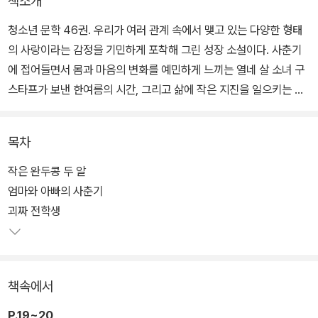
책소개
청소년 문학 46권. 우리가 여러 관계 속에서 맺고 있는 다양한 형태
의 사랑이라는 감정을 기민하게 포착해 그린 성장 소설이다. 사춘기
에 접어들면서 몸과 마음의 변화를 예민하게 느끼는 열네 살 소녀 구
스타프가 보낸 한여름의 시간, 그리고 삶에 작은 지진을 일으키는 변
화의 순간들을 맞닥뜨려 자기도 모르는 새 훌쩍 성장하는 이야기를
그리고 있다.
목차
익숙했던 것들과 헤어지고 새롭게 다가오는 것들을 맞이하면서 느끼
작은 완두콩 두 알
는 감정의 파열음을 섬세하게 담은 동시에, 사춘기와 첫사랑이라는
엄마와 아빠의 사춘기
보편적이면서도 개별적인 감정을 탁월하게 형상화해 공감의 폭이 넓
괴짜 전학생
다.
이 책은 독일 현지의 기대를 받는 신인 작가 라라 쉬츠작의 작품으로
책속에서
출간되자마자 ‘마울 마르’ 문학상을 받았고, ‘취리히 아동 문학상’ 후
보에도 올랐다. ‘유머와 가슴 아픈 통증이 공존하고, 한번 읽기 시작하
P.19~20