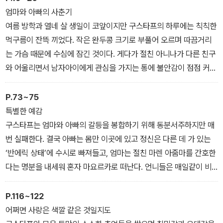
면 멈추기 힘든 이야기’, ‘복잡한 사춘기 시절의 심리를 적확한 언어와
엄마와 아빠의 사춘기
톤으로 그렸다’는 호평을 받은 작품이기도 하다.
여름 방학과 열네 살 생일이 코앞이지만 구스타프의 하루에는 칙칙한
먹구름이 잔뜩 끼었다. 작은 완두콩 크기로 부풀어 오르며 따끔거리
는 가슴 때문에 수심에 잠긴 것이다. 게다가 절친 아니나가 다른 친구
와 어울리면서 남자아이에게 관심을 가지는 통에 불안감이 점점 커진
다. 엎친 데 덮친 격으로 가족에게도 문제가 생겼다. 엄마와 아빠의 갈
등이 예사롭지 않더니, 급기야 서로 떨어져서 각자 시간을 보내기로
P.73~75
했다면서 매년 가던 가족 여행까지 일방적으로 취소시킨 것이다. 구
특별한 예감
스타프는 평화롭던 일상이 부서지고 흔들리면서 심상치 않은 변화가
구스타프는 엄마와 아빠의 갈등을 봉합하기 위해 동분서주하지만 매
오고 있음을 직감한다.
번 실패한다. 결국 아빠는 몸만 이곳에 있고 정신은 다른 데 가 있는
‘반에릭 상태’에 수시로 빠져들고, 엄마는 절친 마렌 아줌마를 간호한
“둘이 심각한 것 같아?”
다는 명분을 내세워 혼자 마요르카로 떠난다. 언니들은 매일같이 비
구스타프는 라모나 언니의 방 앞을 지나가다가 사라 언니의 목소리를
뚜름한 독설을 쏟아 내며 집 안 분위기를 흉흉하게 만들고, 치매를 앓
듣고 그 자리에 멈춰 섰다.
는 늙은 개 모래의 병세는 날이 갈수록 심해진다. 마음 둘 곳 없던 구
P.116~122
“그냥 ‘중년의 위기’지, 뭐. 저 나이에는 지극히 정상적인 현상이야.
스타프는 모래와 함께 동네를 떠돌아다니다가 괴짜 전학생 문을 만나
어쩌면 사랑은 색깔 같은 것일지도
부모들이 일시적으로 앓는 뇌 질환 같은 거라고 생각하면 돼. 정신적
게 된다. 이상하게도 자꾸만 마음이 가고 신경이 쓰이는 문 때문에 구