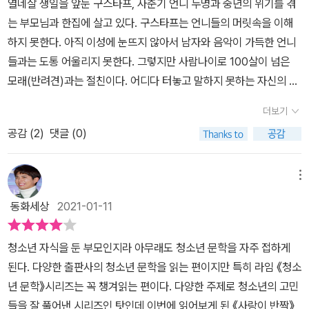
열네살 생일을 앞둔 구스타프, 사춘기 언니 두명과 중년의 위기를 겪
억을 남기기도 하며, 때로는 어쩔 수 없이 끝을 향해 가기도 하는 각각
서괴짜 전학생 문을 만나게 되는데요구스타프의 작은 호의에서 시작
는 부모님과 한집에 살고 있다. 구스타프는 언니들의 머릿속을 이해
의 사랑은 형태와 온도가 달라도 어쩐지 모두 닮아 있는 듯하다. 사랑
된 만남은 비밀스러운 온기를 남기고 추억들은 쌓여갑니다구스타프
하지 못한다. 아직 이성에 눈뜨지 않아서 남자와 음악이 가득한 언니
의 과거와 현재, 미래를 모두 담은 구스타프의 이야기는 ‘한 사람이 오
는 특별한 일이 일어날 거라는 예감을 느끼게되죠예닐곱살 딸들은결
들과는 도통 어울리지 못한다. 그렇지만 사람나이로 100살이 넘은
는 것은 그의 일생이 오는 것처럼 어마어마한 일’이라는 의미의 시구
혼을 하지 않고 평생 아빠랑 살겠다고 하거나, 아빠랑 결혼하겠다는
모래(반려견)과는 절친이다. 어디다 터놓고 말하지 못하는 자신의 이
를 비로소 이해할 수 있게 해 준다. 무엇보다 부모님이 헤어지는 과정
소리를 하죠그러다가 사춘기가 되면언제그랬냐는듯 돌변해 아빠를
야기를 모래에게 터놓으며 지내던 어느 날 학교에 여자아이처럼 머리
을 겪으면서 사랑이라는 감정에 의구심과 불신을 품을 수밖에 없는
슬프게하는데요 우리 집 상황도 그렇습니다마누라의 격동의 갱년기
더보기
가 길고 반짝이 레깅스를 입은 남자아이가 전학오게된다. 이름도 신
순간, 생애 최초로 좋아하는 남자아이가 생기는 구스타프의 이야기는
보다는 딸의 사춘기에 더 당황해하는아빠라 차마 외면할 수 없는 남
공감 (
2
)
댓글 (0)
비로운 문, 조금 특이한 애라고 생각했고, 구스타프가 매년 행사처럼
인생의 아이러니를 잘 보여 준다. 이를 통해 사랑이라는 감정은 결과
편이죠!어디 우리도 불꽃튀기는 사랑이 없었을까요?일상이 되고 익
여긴 가족여행이 취소되고, 모래와 산책하다 1학년 짖굳은 친구들에
가 아니라 과정에 존재하고, 그로 인해 기쁨과 슬픔이 공존할 수밖에
숙해지면서 감정에 무뎌지고 권태로움을 느끼게 되는거죠그렇다고
게 괴롭힘을 당하는 문을 구해주고 문과 조금씩 가까워지기 시작하는
없다는 깨달음 또한 자연스럽게 건넨다. 구스타프는 문과의 만남을
메뉴
사랑이 반짝하는 신호를 외면할건가요?노랫말에도 나오는 것 처럼사
데...사춘기 소녀의 심경이 잘 담긴 소설이었다. 물론 엄마와 아빠의
통해 사춘기는 곧 종말의 시작이라고 단언했던 과거를 지나 전혀 다
람은 사랑 받기위해, 사랑하기 위해 태어난걸요마치 탈피를 하면서
동화세상
2021-01-11
다툼이 너무 현실적이여서 그 사이에서 외로움을 느끼는 주인공 구스
른 색채를 띠는 세계로 서슴없이 건너간다. 간절하게 지키고 싶었지
조금씩 성장하는 것처럼 다양한 사랑의 방식과, 사랑이라는 감정은
타프의 모습이 가장 안타까웠다. 어른들의 감정싸움에 아이들이 마음
만 그럴 수 없었던 것들을 받아들이고, 원치 않았지만 품을 수밖에 없
결과가 아니라 과정에 존재하고 기쁨과 슬픔이 공존할 수 밖에 없는
청소년 자식을 둔 부모인지라 아무래도 청소년 문학을 자주 접하게
고생하는것 같아 그게 가장 안타까웠다. 어른들의 감정에 눈치보고
는 마음을 인정하면서 아이의 세계가 훅, 넓어지고 깊어지는 순간을
사람 자체가 사랑이라는걸 구스타프의 과거·현재·미래를 통해 전달합
된다. 다양한 출판사의 청소년 문학을 읽는 편이지만 특히 라임 《청소
한없이 어른스러운 모습을 보이는 아이들의 마음을 대변한 소설같았
목격할 수 있을 것이다. 여기에 사춘기를 맞이하는 아이들의 다른 태
니다(독일 작가인데요 우리나라식 표현과는 다른 감정 표현들이 심오
년 문학》시리즈는 꼭 챙겨읽는 편이다. 다양한 주제로 청소년의 고민
다. 물론 사춘기 소년소녀의 반짝반빡이는 감정선도 잘살려내 읽는
도와 속도, 반려동물과의 다정한 유대감과 눈물겨운 이별, 완전히 이
하기까지합니다)특히 모래라는 이름의 반려견이 구스타프가 태어났
들을 잘 풀어낸 시리즈인 탓인데 이번에 읽어보게 된 《사랑이 반짝》