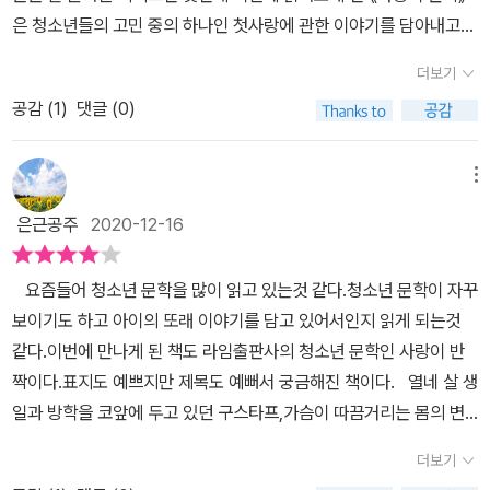
내내 조마조마했고, 가슴 벅찼기도 했다. 별거 아닌것 같은 일상에 연
해하지는 못해도 사랑을 멈출 수 없는 가족이라는 관계의 속성, 설레
을 때부터 혼자라고 느꼈던 시간 그리고 지금까지 함께 한 시간이지
은 청소년들의 고민 중의 하나인 첫사랑에 관한 이야기를 담아내고
속적으로 벌어지는 여러가지 일들, 그리고 어디서든 해결점을 찾아내
는 비밀이 생기는 풋풋한 첫사랑의 순간이 간결하고 담담한 문체로
만이별을 감당해야할 순간이 온다는 것을 이야기의 시작부터 말미부
있다. 물론 많은 책에서 다루고 있는 탓에 식상한 주제인만큼 내용면
는 구스타프의 착한 성품이 돋보이는 소설이었다.
솔직담백하게 그려져 있다. 사랑과 성장에 대한 따뜻하고 싱그러운
더보기
분까지 긴 호흡으로 전달하는데요 신인작가 라라 쉬츠작의 작품인
에서도 특별함을 기대하기는 어렵긴 했지만, 그럼에도 불구하고 지루
은유가 가득한 이야기는 독자들로 하여금 자기만의 경험을 꺼내 보고
「사랑이 반짝」이 출간되자마자 ‘마을 미르‘문학상을 수상하고 ‘취리히
공감 (
1
)
댓글 (0)
하지 않게 잘 풀어내고 있다. 유방암일까봐 걱정하는 이제 막 가슴이
싶은 몽글몽글한 기분을 불러일으킬 것이다.
아동 문학상‘ 후보에도 오르게된 저력이 무엇인지 느낄 수 있어요몸
자라기 시작한 열네 살의 생일을 앞둔 구스타프는 절대로 사랑에 빠
도 마음도 한층 더 성장하는 시기인 사춘기가 「사랑이 반짝」하는 시기
지지 않겠다고 결심한 소녀이다. 구스타프는 요즘 중년의 위기를 겪
메뉴
라는걸 배울 수 있는 책입니다
고 있는 부모님의 갈등, 사춘기로 까칠하고 온통 남자 생각 뿐인 언니
은근공주
2020-12-16
들, 단짝이었지만 남자아이들 이야기를 할 때마다 얼굴이 반짝거리기
시작한 아니나와의 관계 등으로 일상이 조금씩 변화하기 시작했다.
요즘들어 청소년 문학을 많이 읽고 있는것 같다.청소년 문학이 자꾸
여름방학이 되면 항상 덴마트에서 여행을 보냈었지만, 이번 여름방학
보이기도 하고 아이의 또래 이야기를 담고 있어서인지 읽게 되는것
에는 부모님의 갈등으로 인해 여행이 취소되었다. 더군다나 엄마는
같다.이번에 만나게 된 책도 라임출판사의 청소년 문학인 사랑이 반
친구 마렌을 만나기 위해 마요르카로 혼자 여행을 떠나게 된 탓에 이
짝이다.표지도 예쁘지만 제목도 예뻐서 궁금해진 책이다. 열네 살 생
제 방학동안 구스타프는 무력한 아빠와 신경질적인 언니들과 지내야
일과 방학을 코앞에 두고 있던 구스타프,가슴이 따끔거리는 몸의 변
한다. 다행인 것은 비록 치매를 앓고 있지만 늘 함께했던 반려견 모래
화를 겪기도 하지만 친구들이 이성에 관심을 가지는것을 보기도 했지
가 옆에 있다는 사실이다. 무료한 방학을 보내기 위해 가게 된 시내의
더보기
만 사춘기를 겪더라도 사랑에 빠지지 않을것이라고 결심을 한다.그뿐
야외 수영장에서 구스타프는 공병을 모으고 있는 전학생 문을 만나게