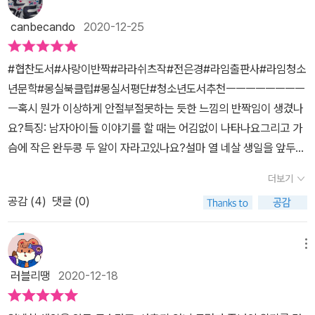
긴 괴짜 전학생 문! 야외 수영장을 기웃거리던 구스타프는 스케이트
보드를 끌고 다니면서 빈 병을 모으는 문을 발견하고 호기심을 느낀
canbecando
2020-12-25
다. 그러다가 짓궂은 남자아이들에게 괴롭힘을 당하는 문을 충동적으
로 구해 주게 된다. 구스타프의 작은 호의는 둘 사이에 비밀스러운 온
#협찬도서#사랑이반짝#라라쉬츠작#전은경#라임출판사#라임청소
기를 남기고, 그날 이후 둘은 소소한 약속이라도 한 듯이 매일 만나며
년문학#몽실북클럽#몽실서평단#청소년도서추천ㅡㅡㅡㅡㅡㅡㅡㅡ
사소한 추억들을 차곡차곡 쌓아 간다. 구스타프는 뭔가 특별한 일이
ㅡ혹시 뭔가 이상하게 안절부절못하는 듯한 느낌의 반짝임이 생겼나
일어날 거라는 예감을 느끼며 자기 마음을 가만히 들여다보기 시작한
요?특징: 남자아이들 이야기를 할 때는 어김없이 나타나요그리고 가
다. 사랑을 묻고 답하며 의미를 찾아가는 이야기! 《사랑이 반짝》은 다
슴에 작은 완두콩 두 알이 자라고있나요?설마 열 네살 생일을 앞두고
양한 사랑의 방식을 보여 주고 끊임없이 질문하면서 그 의미를 찾아
있어요?그렇다면 당신은 사춘기에 접어든게 분명합니다주인공 이름
더보기
가는 이야기이다. 뜨거운 열정이 식은 뒤 의무와 책임만 남아 권태를
이 구스타프라는 것을 알게된 후부터 「사랑이 반짝」이 말하고자 하는
느끼는 중년 부부의 미적지근한 마음, 가장 가까이에 있기에 무조건
공감 (
4
)
댓글 (0)
게 뭔지 어느정도는 짐작할 수 있었어요뮌가 정체성에 혼란이 생기고
적인 신뢰를 주고받지만 그만큼 지긋지긋할 때도 있는 가족 간의 끈
세상일이 전혀 맘에 들지않는주인공의 현 상태가 이름으로 전달됐기
끈한 사랑, 또 다른 나라고 느낄 만큼 의지하고 몰입하게 되는 친구와
때문이죠한창 사춘기의 정점에 접어든 언니들과 닭살 커플이었던 부
메뉴
의 사랑, 때론 세상 그 누구보다 내 편이라고 느끼는 반려동물과의 사
모님의 갈등은, 안락한 공간이었던 집이 전쟁터로 변해갑니다각자의
러블리땡
2020-12-18
랑, 그리고 자꾸만 신경이 쓰이고 걷잡을 수 없이 마음이 쏟아지는 이
생활을 찾아 아빠는 영혼 가출 상태에, 엄마는 친구 간호를 이유로 훌
성과의 사랑까지……. 이제 막 시작되기도 하고, 영원히 잊지 못할 기
쩍 떠나버리네요절친마저 여행을 떠나고혼자 견뎌야 하는 시간 속에