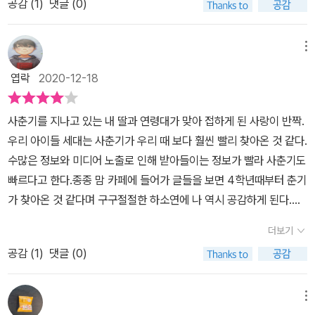
공감 (
1
)
댓글 (0)
아니라 구스타프는 부모님의 갈등까지 겪게 되고 까칠 한 언니까지....
된다. 구스타프는 문이 자꾸 신경쓰이게 되고 두 사람은 점차 가까워
그러다 만나게 된 괴짜 전학생 문,짓궂은 남자아이들에게 괴롭힘을
진다. '우리는 어차피 반쪽인 채로 세상을 떠돌아다닌다는 이론이 있
당하는 문을 구해주게 되는 구스타프,,, 사춘기를 겪게 되면서 자연
메뉴
어. 원래는 하나였는데 반으로 나뉘었대. 그래서 돌아다니면서 사라
스럽게 겪게 되었던 몸의 변화나 심경의 변화,그것들을 책속에서 마
진 반쪽을 찾는다는 거야. 그 반쪽을 발견해야만 온전하다고 느낀다
엽락
2020-12-18
주하게 되면서 이럴수도 있겠구나 하는 생각이 들었다.다 같은 것을
나?' (본문 118p) 《사랑이 반짝》은 이제 막 사춘기를 시작한 구스타
겪지는 않을테니까,,, ' 우리는 어차피 반쪽인 채로 세상을 떠돌아다
프의 첫 사랑에 대한 이야기를 담아내고 있지만, 그 안에는 권태기를
사춘기를 지나고 있는 내 딸과 연령대가 맞아 접하게 된 사랑이 반짝.
닌다는 이론이 있어. 원래는 하나였는데 반으로 나뉘었대. 그래서 돌
느끼는 중년 부부의 이야기와 친구와의 사랑, 반려동물과의 사랑까지
우리 아이들 세대는 사춘기가 우리 때 보다 훨씬 빨리 찾아온 것 같다.
아다니면서 사라진 반쪽을 찾는다는 거야. 그 반쪽을 발견해야만 온
도 잘 녹여내고 있는 작품이다. 아니나의 반짝거림이 제임스 때문이
수많은 정보와 미디어 노출로 인해 받아들이는 정보가 빨라 사춘기도
전하다고 느낀다나? ' (p118) 아이를 이해하기 위해서 읽게 된 청소
라는 사실에 절친에게 '너희가 짝짓기에 열 올리는 모습 지켜보는 거
빠르다고 한다.종종 맘 카페에 들어가 글들을 보면 4학년때부터 춘기
년 문학이지만 책을 읽을때마다 느끼는것은 배울것이 많다는 것이었
정말 토할 것 같아.'(본문 33p)라며 화를 냈던 구스타프는 그 반짝거
가 찾아온 것 같다며 구구절절한 하소연에 나 역시 공감하게 된다.내
다.아이들의 시선으로 바라보는 모습들이 새롭게 느껴지기도 하고나
림이 제임스로 인한 것만이 아님을 깨닫게 된다. 가족, 친구, 이성 등
아이도 어느순간 자아를 찾기 위해 자기 주장을 펼치고 띠겁다?라는
도 그 시간을 지나왔지만 다르지 않은 부모라는것을 다시 깨닫게 되
더보기
의 복잡미묘한 사춘기의 심리를 구스타프를 통해 잘 녹여낸 작품이
용어까지 써 가며친구들과 적응하는 방법에 다양한 언어 구사로 휘날
기도 하고아이들의 모습이 참 예쁘게 보이기도 하고 아이들의 생각을
다. 스펙타클함은 없지만 잔잔한 영화 한 편을 본 듯한 느낌을 주는 듯
공감 (
1
)
댓글 (0)
리기도 한다.​열네 살 생일을 앞둔 구스타프어느 날 갑자기 작은 완두
알수 있는것도 다 좋았던거 같다.
한 평온함은 있다. 이제 사춘기에 접어든 아이들에게 자신의 마음을
콩 크기로 자라며 따끔거리기 시작한 가슴 때문에 밤잠을 설치게 된
투영해볼 수 있을 작품이기에 읽어보길 추천한다. 구스타프는 그저
다.이런 모습을 까칠하기 이를 데 없는 언니들의 놀림감까지 되니...사
메뉴
아니나의 반짝임을 조금 나눠 갖고 싶었던 것뿐이다. 아주 작은 부분