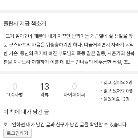
면 좋겠어. 아니면 침대에서 벽 쪽에 눕게 해 주든가. 난 다른 쪽에서
키』 『내게 남은 스물다섯 번의 계절』 『스물두 번째 레인』 등을 우리말
럼 내일 또 만나.’와 비슷했다. 생각하면 할수록 문과 자기가 소소한
는 잠을 못 자거든.”
로 옮겼다.
약속을 한 것 같다는 느낌이 들었다. 물론 그 약속에 나가지는 않을 테
“그렇다면 나는 아스파라거스 머리 부분을 나에게 주면 좋겠어. 줄기
출판사 제공 책소개
지만! 완두콩과 마찬가지로, 남자아이들과의 약속은 종말의 시작이니
의 빳빳한 섬유질이 이 사이에 끼는 건 아주 질색이니까.”
까. 사춘기로 곧장 발을 들여놓는 거나 다름없었다.
두 아이는 주거니 받거니 서로의 바람을 풀어놓았다.
“그거 알아? 너 때문에 내가 자꾸만 반짝이는 거.” 열네 살 생일을 앞
바람에 실려 온 달콤한 꽃향기가 콧속으로 밀려 들어왔다. 따뜻하고
“그리고 아침마다 코코아를 타 주겠다고 약속하면 좋을 것 같아.”
둔 구스타프의 마음은 뒤숭숭하기만 하다. 따끔거리면서 자라기 시작
어두운 향기였다. 구스타프는 몸이 살짝 떨렸다. 불쾌한 떨림이 아니
“또 아주 아름다운 이야기를 들려주겠다고 약속했으면.”
한 가슴, 중년의 위기에 빠진 부모님의 폭풍 같은 갈등, 사춘기의 한복
라 닭살이 살짝 이는 정도였다. 이번 여름에 뭔가 특별한 일이 일어날
“맞아.”
판을 지나느라 까칠하기 이를 데 없는 언니들의 비뚜름한 독설, 조금
거라는 예감 같았다. 뭔가가 자기에게 다가오고 있다는 느낌이 들었
“아름다운 이야기도 들려주고, 또 무척 비밀스러운 장소를 나에게 보
씩 멀어지는 것 같은 절친 아니나와의 관계……. 익숙한 일상을 뒤흔
다. 그게 뭔지는 몰라도 느낄 수는 있었다.
여 주면 좋겠어.”
드는 작은 지진 같은 사건들이 괴롭기만 한 그 순간, 자꾸만 신경 쓰이
읽고 싶어요 2명
0
13
0
(중략)
는 남자애가 구스타프에게 성큼 다가온다! 열네 살 소녀의 마음속으
읽고 있어요 0명
100자평
리뷰
마이페이퍼
둘은 한동안 아무 말 없이 나무를 바라봤다. 이제는 조금 전처럼 따뜻
로 파고든 두근두근 첫사랑 이야기 밀치락달치락하며 다가오는 첫사
읽었어요 13명
하지 않았다. 풀밭에서 들려오는 소음도 귀에 거슬려 더 이상 듣고 싶
랑의 순간을 그리다! 팬데믹과 기후 위기로 인해 뉴 노멀이 가속화된
이 책에 내가 남긴 글
지 않았다. 구스타프는 팔과 목덜미에 소름이 돋았다. 문에게서 조금
시대, 인간의 영역을 파고드는 과학 기술의 발전으로 그 어느 때보다
떨어져 앉았다. 둘의 티셔츠가 닿을까 봐 두려웠다.
‘인간다움’에 대한 논의가 활발하게 이루어지고 있다. 최근에 로봇공
로그인하면 내가 남긴 글과 친구가 남긴 글을 확인할 수 있습니다.
구스타프는 아빠의 다이어그램을 떠올렸다. 사랑은 대체 어디에 있을
학자 데니스홍 교수는 자신의 기억과 기록을 담은 AI 로봇을 제작해
로그인하기