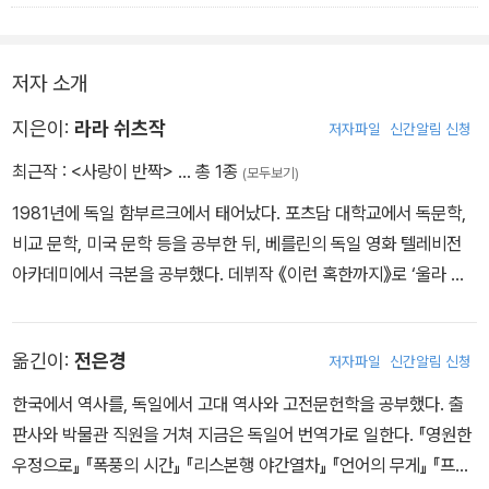
렸다. 그 말이 울릴 때마다 얼굴에 피어오르던 열기도 식었다.
는 기분이란 말이야!”
다.
신기하게도 문이 눈앞에 있으니까 모든 것이 고요해졌다. 어제보다
구스타프는 계속 귀를 기울였지만, 아빠 목소리는 더 이상 들리지 않
욘테와 엘리아스는 믿지 못하겠다는 듯한 표정으로 구스타프를 빤히
더 밝아 보이는 문의 눈동자 속 푸른빛이 구스타프의 몸을 자꾸만 간
저자 소개
았다. 엄마가 안방 문을 휙 열어젖히고 나가서 부엌문을 세차게 여닫
노려보았다. 문도 이마를 유리창에서 떼고 구스타프를 바라보았다.
지럽게 만들었다.
는 소리만 들려올 뿐이었다.
구스타프의 포효가 멋지다고 생각하는지 어떤지는 알 수 없었다. 하
(중략)
지은이:
라라 쉬츠작
저자파일
신간알림 신청
지만 욘테와 엘리아스의 관심에서 벗어나 다행이라고 생각한다는 건
문이 스케이트보드에 고정시킨 종이 상자를 떼어 냈다. 둘은 보드 위
최근작 :
<사랑이 반짝>
… 총 1종
(모두보기)
느낄 수 있었다.
에 나란히 앉았다. 서로의 티셔츠가 닿을 정도로 가까웠다. 부드러운
(중략)
1981년에 독일 함부르크에서 태어났다. 포츠담 대학교에서 독문학,
바람이 문의 온기와 체취를 구스타프에게로 날랐다. 선크림, 감자튀
내릴 정류장이 가까워졌는지 문이 스케이트보드와 종이 상자를 들고
비교 문학, 미국 문학 등을 공부한 뒤, 베를린의 독일 영화 텔레비전
김, 마요네즈, 옐라 아줌마의 냄새가 뒤섞여 있었다. 그 가운데 오로지
자리에서 일어나 통로에 섰다.
아카데미에서 극본을 공부했다. 데뷔작 《이런 혹한까지》로 ‘울라 한
문에게서만 나는 냄새도 있었다.
“그럼 또 보자.”
작가상’과 ‘올덴부르크 아동·청소년 도서상’을 받으며 언론의 극찬을
“너는 나중에 결혼을 할 거야?”
문의 목소리는 부드러우면서도 까끌까끌했다. 미소를 짓자 앞니 사이
받았다. 라라 쉬츠작은 현재 독일 아동·청소년 문학계에서 가장 큰 기
구스타프가 묻자 문이 잠시 생각하다가 대답했다.
옮긴이:
전은경
저자파일
신간알림 신청
의 벌어진 틈새가 눈에 들어왔다.
대를 받는 신인 작가이다.
“모르겠어, 너는?”
집에 도착한 구스타프는 건물 앞 계단에 앉아 머리를 무릎에 대고 생
“나도 몰라. 내 생각에 결혼할 때는 사랑과 존경 말고 뭔가 아주 다른
한국에서 역사를, 독일에서 고대 역사와 고전문헌학을 공부했다. 출
각에 잠겼다. 문이 미소 짓던 모습을, 그리고 앞니 사이의 틈새를 떠올
걸 약속해야 할 것 같아. 사랑과 존경이라는 말을 들으면 겁부터 나거
판사와 박물관 직원을 거쳐 지금은 독일어 번역가로 일한다. 『영원한
렸다. 그 틈새로 휘파람 소리를 잘 내겠지?
든. 언젠가 결혼한다면 상대방이 나에게 제일 맛있는 체리를 남겨 주
우정으로』 『폭풍의 시간』 『리스본행 야간열차』 『언어의 무게』 『프랭
‘그럼 또 보자.’라는 말은 일종의 약속이었을까? ‘그럼 또 보자.’는 ‘그