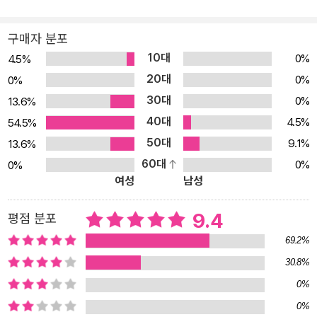
까? 엄마와 아빠도 분명 사랑해서 결혼한 걸 텐데. 그러니까 둘이 진
튜링 테스트를 했다. 데니스홍봇은 친구와 지인들이 건넨 질문에 막
공청소기와 친환경 고기 때문에 싸우기 훨씬 전에 말이다.
힘없이 재치 있게 답변하고 심지어 농담까지 하는 여유를 보였다. 그
구매자 분포
그렇다면 지금 그 사랑은 어디에 있는 거지? 허공으로 흩어졌거나 더
러나 교수의 아들이 던진 질문, ‘나를 사랑하나요?’에는 대답을 하지
10대
0%
4.5%
는 맞지 않아서 조각조각 분해되었나? 아니면 여전히 존재하기는 하
못하고 ‘답변 없음’이라는 결과값을 내놓았다. ‘사랑’은 기계가 알 수
20대
0%
지만 너무 잘 숨어 있어서 엄마와 아빠가 미처 발견하지 못하는 걸
0%
없는 감정이었기 때문이다. 이 질문에 대답한 이는 AI 로봇이 아닌 인
까? 어쩌면 두 사람은 이제 사랑이 어떤 모습인지 전혀 기억하지 못
30대
0%
13.6%
간 데니스홍 교수였다. 물론 기술이 더 발전하면 복잡 미묘한 인간의
하는 건지도.
40대
감정까지 이해하는 AI 로봇이 나올지도 모른다. 그러나 현 시점에서
4.5%
54.5%
어쩌면 사랑은 색깔 같은 걸지도 모른다. 구스타프는 언젠가 빨간색
인간을 정의하는 데 ‘사랑’과 같은 추상적이지만 분명히 존재하는 감
50대
9.1%
13.6%
이 모든 사람에게 똑같은 색으로 보이지 않는다는 말을 들은 적이 있
정을 빼놓을 수는 없을 것이다. 《사랑이 반짝》은 우리가 여러 관계 속
60대
0%
0%
다. 각자 자기만의 빨간색을 본다는 것이다. 모든 색깔이 다 그렇다고
여성
남성
에서 맺고 있는 다양한 형태의 사랑이라는 감정을 기민하게 포착해
했다. 구스타프는 사랑도 이것과 비슷할 거라고 생각했다. 아마 모든
그린 성장 소설이다. 사춘기에 접어들면서 몸과 마음의 변화를 예민
9.4
평점 분포
사람이 사랑을 각자 다르게 느끼겠지. 그러니 두 사람이 같은 감정과
하게 느끼는 열네 살 소녀 구스타프가 보낸 한여름의 시간, 그리고 삶
사랑을 느낀다는 건 작은 기적이나 마찬가지인 셈이다.
에 작은 지진을 일으키는 변화의 순간들을 맞닥뜨려 자기도 모르는
69.2%
새 훌쩍 성장하는 이야기를 그리고 있다. 익숙했던 것들과 헤어지고
30.8%
새롭게 다가오는 것들을 맞이하면서 느끼는 감정의 파열음을 섬세하
0%
게 담은 동시에, 사춘기와 첫사랑이라는 보편적이면서도 개별적인 감
0%