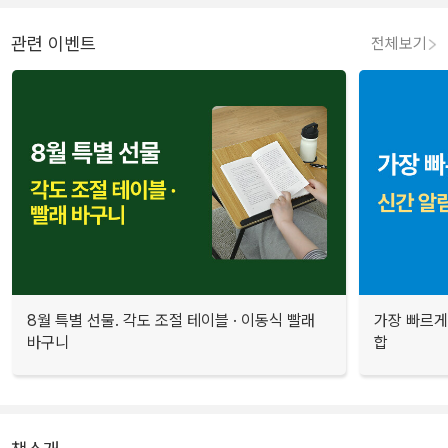
관련 이벤트
전체보기
8월 특별 선물. 각도 조절 테이블 · 이동식 빨래
가장 빠르게
바구니
합