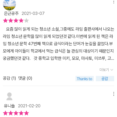
메뉴
친구들과 헤어질 생각에 마음이 아프다. 전학을 가서도 지금 친구들
은근공주
2021-03-07
과 친하게 지내고 싶은데, 어떻게 하면 이 관계를 유지할 수 있을까?
좋아하는 친구들과 헤어지는 일은 청소년에게 견딜 수 없이 큰 사건
이다. 다가오는 이별에 무척 슬퍼하지만, 영원한 우정을 약속하며 멋
요즘 많이 읽게 되는 청소년 소설,그중에도 라임 출판사에서 나오는
지게 받아들이는 다섯 친구의 우정을 함께 응원하게 된다. 복잡다단
라임 청소년 문학을 많이 읽게 되었던것 같다.이번에 읽게 된 책은 라
한 청소년의 마음을 솔직하게 풀어낸 성장 소설 《오늘의 급식》에는
임 청소년 문학 47번째 책으로 급식이라는 단어가 눈길을 끌었다.부
다양하고 솔직한 청소년들의 모습이 가감 없이 담겨 있다. 부유했던
모에게 아이들이 학교에서 먹는 급식은 늘 관심의 대상이기 때문인지
과거의 기억에 갇혀 친구와 자신 사이에 급(級)을 나누는 미키의 태
궁금했던것 같다. 갓 중학교 입학한 미키, 모모, 마사토, 미쓰루, 고
도는 퍽 이기적이고, 좋아하는 누나 앞에서 더 이상 동생이고 싶지 않
즈에, 기요노 여섯명의 아이들이1년간 겪은 학교생활에 대한 이야기
더보기
다는 미쓰루의 독백은 꾸밈없는 사랑이 절절히 묻어 있다. 자신의 진
를 담고 있는 단편으로 된 이야기이다.우리에게 익숙한 급식을 소재
공감 (
1
)
댓글 (0)
짜 모습을 탐구하는 마사토의 고민은 진중함을 넘어서 철학적이기까
로 아이들의 고민에 대한 이야기를 담고 있다. ' 오늘 급식 메뉴 뭔지
지 하다. 그리고 고민마다 등장하는 급식 메뉴는 이야기 속에서 사건
알아? '미키의 이야기를 시작으로 여섯 아이들의 이야기를 젤리, 마파
의 실마리가 되어 주기도 하고, 결정적인 계기가 되기도 하고, 힘든 순
두부, 흑당 크림빵, 마카로니 수프, 초코우유, 크레이프로 맛있는 급식
메뉴
간에 응원과 위로를 건네주기도 한다. 청소년의 맑고 행복한 삶을 응
을 소재로 담고 있는데 그속에는 아이들이 고민하고 성장하는 이야기
유니솔
2021-02-20
원하는 저자의 태도가 음식마다 촘촘히 배어 있어, 주인공에게 가 닿
들을 만날수 있게 되어 있다. 학교안에서 먹는 급식, 그 이야기속에
을 때 따뜻한 온기로 아이들을 포근히 감싸는 것이다. 주인공 여섯 학
우리아이의 고민이 있을수도 있단 생각이 들었다.예전엔 도시락을 싸