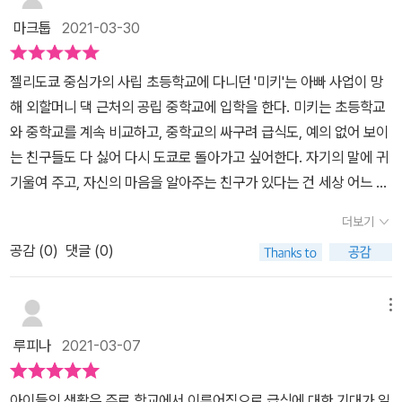
여자아이인 듯 싶은데... 사실 일본어 이름이라 모르겠단... ㅠㅠ솔직
리 덕분에 둘은 다시 좋은 친구가 된다. [마파두부, 보드랍고 달달한
마크툽
2021-03-30
히 이 책은 청소년 문학이라 큰 감동이 없을 것이라 믿었으나...마지막
성장의 맛]은 어른이 되고 싶은 모모의 이야기이다. 중학생이지만 키
이야기엔 나까지도 살짝 눈시울이 붉어졌다.어른들은 10대들에게 말
가 작고, 여전히 동화책을 좋아하는 모모는 마파두부를 너무 매워하
젤리도쿄 중심가의 사립 초등학교에 다니던 '미키'는 아빠 사업이 망
한다.'니들이 무슨 고민이 있어, 공부만 하면 되지.'하지만 내 10대때
자 가족으로부터 아직 어린애라는 가치 돋친 말을 듣고 움츠러든다.
해 외할머니 댁 근처의 공립 중학교에 입학을 한다. 미키는 초등학교
를 뒤돌아보면...사실 그때만큼 내 맘이 힘들었던 적도 없었던 듯 싶
초등학교 시절, 함께 동화책을 읽으며 얘기를 나누었던 미쓰루 역시
와 중학교를 계속 비교하고, 중학교의 싸구려 급식도, 예의 없어 보이
다.결국...가만히 생각해보면 어쩌면 그 시기가 내 자신에게 가장 힘들
이제 두꺼운 소설책을 읽고 키도 훌쩍 커버렸지만 자신은 아직 어린
는 친구들도 다 싫어 다시 도쿄로 돌아가고 싶어한다. 자기의 말에 귀
고, 어려웠던 시기가 아니였을까...그리고 그런 시기에 이렇듯 친구들
애 같기만 하다. 그래서 가장 어른스러워 보이는 미키를 따라 행동하
기울여 주고, 자신의 마음을 알아주는 친구가 있다는 건 세상 어느 것
과 고민을 나누고, 우정을 쌓는게 그 시기를 잘 보낼 수 있는 유일한
려다 오히려 역효과를 보게 되고, 미키는 평소의 모모가 더 좋다고 말
보다도 더 큰 행복이다.마파두부중학생이 된 모모는 다른 친구들
원동력은 아닐런지...책을 다 읽고나서 아이에게 꼭 읽어보라고 추천
더보기
해준다. '모모, 억지로 어른이 되려고 할 필요가 있을까? 분명히 자연
은 어른스러워졌는데, 자기만 여전히 어린 것 같아 신경 쓰
했다.아직은 초등학생이라 좀 어려울 수 있지만...아마 그녀도 읽어보
스럽게 변해 갈 텐데. 넌 그냥 너답게 하면 되지 않을까? 적어도 난 억
공감 (
0
)
댓글 (0)
여, 좀 더 어른스러운 척 해본다.겉으로 드러나지 않게, 각자 자신에
면 자신의 10대를 조금은 더 잘 준비할 수 있지 않을까? ^^
지로 어른처럼 행동하는 너보다 평소의 네가 더 좋다.' (본문 48p) 어
게 맞는 방식과 속도로 조금씩 성숙해 간다. 그래서, 조급해 할 필요
릴 때는 빨리 어른이 되고 싶은 마음에 어른처럼 행동하려고 애썼다.
도 없고, 다른 사람과 비교할 필요도 없다.흑당 크림빵'마사토'의 누
메뉴
하지만 그보다는 미키의 말처럼 자연스럽게 어른이 되어가는 과정이
나 '시오리'를 좋아하는 '미치하시'는 시오리의 등교 거부 사실을 알
루피나
2021-03-07
더 소중하지 않을까 싶다. 어른이 된 지금도 여전히 매운 마파두부보
고, 어떻게든 도움이 되고 싶어한다.진심은 어떤 방식으로든 분명 전
다는 달콤한 마파두부를 좋아하는 사람이 있듯이 무엇이든 억지로 변
달된다. 시오리도 미치하시의 마음을 느끼고 위로를 받았을 것이다.
아이들의 생활은 주로 학교에서 이루어짐으로 급식에 대한 기대가 일
할 필요는 없다. [흑당 크림빵, 두근두근 아릿한 첫사랑의 맛]은 미쓰