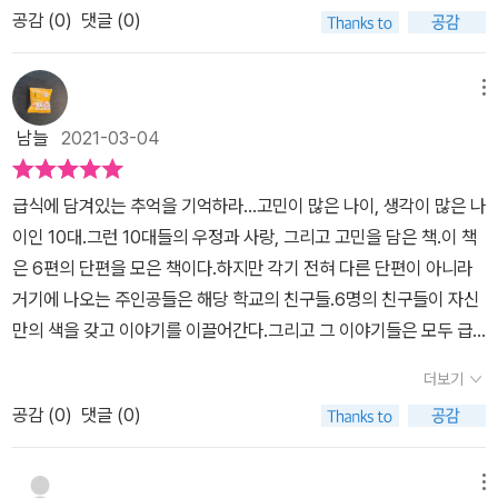
감을 더하고, 젤리를 매개로 한 화해의 순간을 뭉클하게 그려 냈다.나
공감 (
0
)
댓글 (0)
겠다. 초등학생이든 중고등학생이든 상관없이 말이다. 라임 《오늘의
도 학창 시절에는 도모카처럼 아이디어를 제시해서 친구들이 화해할
급식》은 그들만의 성장 스토리를 급식과 버무리고 있는 신선한 구성
수 있도록 중간역할을 많이 한 기억이 난다.미키_ 친구랑 이제 그만
을 가진 청소년 소설이다. 총 6편의 이야기는 미키, 모모, 미쓰루, 마
메뉴
화해하고 싶어. : 사과의 마음을 담아! 새콤달콤 젤리모모_ 어린애 같
사토, 기요노, 고즈가 각 편의 주인공이 되어 자신의 고민을 이야기하
은 내 모습이 너무 싫어! : 역시 급식이 최고! 달짝지근 마파두부미쓰
남늘
2021-03-04
고 있는데, 이들은 청소년들의 고민들 즉, 사랑, 우정, 성적, 미래 등에
루_ 짝사랑하는 친구 누나에게 고백할 거야. : 첫사랑의 설렘! 두근두
대해 담아내고 있어 꽤나 현실감이 있다. 첫 번째 이야기 [젤리, 새콤
근 흑당 크림빵마사토_ 공부도 운동도 아쉬운 나, 이대로 괜찮을까? :
급식에 담겨있는 추억을 기억하라...고민이 많은 나이, 생각이 많은 나
달콤 차가운 화해의 맛]은 미키의 이야기다. 좋은 사립 초등학교에서
도전하는 즐거움! 영양 만점 마카로니 수프기요노_ 어떻게 하면 친구
이인 10대.그런 10대들의 우정과 사랑, 그리고 고민을 담은 책.이 책
질 좋은 급식을 먹었던 미키는 초등학교를 졸업하고 얼마 지나지 않
를 많이 사귈 수 있을까? : 찐한 초콜릿 맛 용기! 완벽 충전 초코우유
은 6편의 단편을 모은 책이다.하지만 각기 전혀 다른 단편이 아니라
아 아빠의 사업 실패로 외할머니 댁에서 지내게 되었다. 친근하게 다
고즈에_ 전학을 가서도 지금 친구들을 잃고 싶지 않아. : 우정의 약속
거기에 나오는 주인공들은 해당 학교의 친구들.6명의 친구들이 자신
가와 준 고즈에 덕분에 외톨이가 되지 않을 수 있었지만 사립 초등학
이 스민 폭신폭신 크레이프개개인의 에피소드를 입체적으로 담아내
만의 색을 갖고 이야기를 이끌어간다.그리고 그 이야기들은 모두 급
교를 다녔다는 사실은 비밀이었다. 취미가 요리일 만큼 먹는 것 아주
어 청소년에게 깊은 공감과 감동을 전하고,나아가 성숙과 배려의 마
식에 나오는 음식과 관련된 것들이다.떠나온 학교와 친구들을 잊지
좋아하는 고즈에는 남자애들 무리에 섞여서 급식 쟁탈전을 벌이지만
더보기
음이 한 뼘 자라는 경험을 선사할 수 있도록 또래 친구들 이야기 오늘
못하는 미키, 자신만 어른이 되지 않을 것 같아 불안한 모모, 짝사랑중
미키에게 여전히 싸구려 학교 급식은 적응하기 힘든 일이었다. 그러
의 급식.청소년들이 공감하면서 읽을 수 있었던 이야기였다.
공감 (
0
)
댓글 (0)
인 미치하시, 자존감이 낮은 마사토, 잘하는게 공부뿐이라 여기는 소
다 고즈에는 미키가 여전히 예전 학교 친구들을 그리워하고 있다는
심쟁이 기요노, 친구들에게 잊혀질까봐 걱정되는 고즈에까지..이중
사실을 알게 되고, 미키 역시 고즈에가 외할머니의 요청으로 친근하
마사토와 미츠하시는 남자아이, 그리고 미키, 모모, 기요노, 고즈에는
메뉴
게 다가왔다는 사실을 알게 되면서 둘은 다투게 되지만 고즈에의 젤