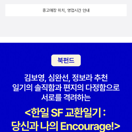
속하는 주인공 고즈에. 친한친구들과 함께 이 중학교에서 졸업까지
병적인 증상이 출현한다.” 자매서적이라 해야 할까 같은 출판사에서
중고매장 위치, 영업시간 안내
할 줄 알았어요. 하지만 아빠의 전근으로 전학을 가게 되지요. 정말 친
나온 <샌드위치 어떻게 조립해야 하나?>를 갖고 있는데 도시락 세
구들과 헤어지고 싶지 않고 용기도 나지 않아 전학 간다는 말을 못 하
개를 매일 싸야 했던 1년의 시간동안 매우 유용하게 써먹었던지라 호
는 고즈에.. 언제나 함께 하리라 약속 해주는 친구들. 이렇듯 주인공
기심이 인다. 가쿠타 미쓰요가 이런 컨셉으로 쓰는 걸 좋아하는걸까.
학생이 급식실에서 벌어지는 좋아하는 음식으로 우정도 화해도 용기
<프레젠트>, <이 책이 세상에 존재하는 이유>와 같은 기획인 듯. 저
도 약속도 보여주는 그런 신선한 이야기라 읽는 독자도 즐겁고 행복
책들이 다 재미있었으므로 이 책도 일단은 장바구니로 :) 우리나라도
해지게 되어요. 다만 주인공들이 여자인지 남자인지 자세히 들어다
그렇고 일본도 그렇고, 요즘 들어 확신한건데 영미권에서 나누는 연
보지 않으면 조금은 헤갈리는 그런 청소년 소설이네요.
령별 가이드가 middle grade novel - ya(young adult) novel로
넘어간다면 (혹자는 영어덜트는 별도의 장르로 봐야한다고도 하던데,
그건 여기서 얘기할 건 아니니까 넘어가고) 우리나라는 초저-초중-초
고- 이러다 청소년 소설로 넘어간다. 얼핏 봐선 MG-YA에 비슷하게
대응하는 것 같은데 몇 권 읽어보면 피부에 와 닿는 감각이 다르다. 엄
밀히 말해 우리나라엔 MG와 YA사이의 중간지대가 하나 더 있다. 여
기에 들어가는 소설들은 대개 굉장히 섬세하고 세밀하게 감정을 보여
주며 사건을 다룬다. 이렇게 좋은 문학환경이 조성돼 있는데 아이들
이 충분히 읽을 시간을 주지 않는 건 정말 너무 아깝고 아깝고 또 아깝