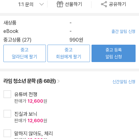
선물하기
공유하기
새상품
-
eBook
-
출간 알림 신청
중고상품 (27)
990원
중고
중고
중고 등록
알라딘에 팔기
회원에게 팔기
알림 신청
라임 청소년 문학 (총 68권)
신간알림 신청
유튜버 전쟁
판매가
12,600
원
진실과 보늬
판매가
12,600
원
말하지 않아도, 체리