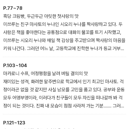
“저기, 미키. 그거 안 먹을 거면 나 줄래? 치킨 말이야.”
고 자신은 뒤처지는 것 같아 걱정이 된다. 그런데 어느 날, 도서관에
P.77~78
프라이드치킨은 이 학교에서 엄청 인기 있는 메뉴인 듯했지만, 나는
갔다가 동화책을 읽고 있는 미쓰루를 발견한다! 미쓰루도 모모처럼
흑당 크림빵, 두근두근 아릿한 첫사랑의 맛
하나도 아깝지 않았다. 심드렁하게 고개를 끄덕였다.
하루빨리 어른이 되려고 아등바등했다는 사실을 깨닫는 순간, 모모는
미쓰루는 친구 마사토의 누나인 시오리 누나를 짝사랑하고 있다. 두
“그래, 먹어.”
마음속에 깊이 박혀 있던 응어리가 사라지는 기분을 느낀다.
사람은 책을 좋아한다는 공통점으로 대화의 물꼬를 트기 시작했고,
“저, 정말? 정말로?”
미쓰루는 시오리 누나와 매일 책 감상을 주고받으며 짝사랑의 마음을
마사토가 깜작 놀라 되물었다.
“미안……. 그런데 너, 이거 빌리려고 했던 거 아냐?”
키워 나간다. 그러던 어느 날, 고등학교에 진학한 누나가 등교 거부를
“나 준다고? 프라이드치킨이야, 프라이드치킨! 너, 주고서 후회하기
나는 머뭇거리면서 포클 책을 내밀었다. 하지만 미쓰루는 책을 거들
하고 있다는 사실을 알게 되는데……. 어떻게 하면 시오리 누나에게
없기다!”
떠보지도 않은 채 이렇게 말했다.
힘이 될 수 있을까?
P.103~104
자기가 달라고 해 놓고선 왜 저렇게 법석인지. 나는 마사토 목소리가
“아니. 저번에 네가 말했던 게 생각나서 잠깐 훑어본 것뿐이야.”
마카로니 수프, 어정쩡함을 날려 버릴 결의의 맛
시끄러워서 인상을 찌푸렸다. 그런데 그때 옆에서 심술궂은 목소리가
“너, 엄청 재미있어 하는 것처럼 보였는데…….”
시오리 누나는 나를 발견하고 잠시 놀란 듯하더니 이내 차가운 말투
재미있는 성격, 화려한 말주변으로 학교에서 인기 최고인 마사토. 걱
날아와 귀에 꽂혔다.
“아니라니까.”
로 물었다.
정이라곤 없을 것 같지만 사실 남모를 고민을 품고 있다. 공부와 운동
“우리 학교 급식이 그렇게 싫어?”
미쓰루가 단호한 목소리로 말하자 나는 또 움츠러들었다. 그런데 그
“왜? 혹시 마사토가 무슨 부탁이라도 하던?”
모두 어영부영이라, 이러다가 친구들이 모두 자신을 떠나갈까 봐 걱
고개를 휙 돌리자 고즈에가 나를 노려보고 있었다. 나는 너무 당황해
때 미쓰루가 나직이 한마디를 덧붙였다.
“아, 아뇨! 누나한테 주고 싶은 게 있어서요.”
정이 되는 것이다. 진짜 내 모습이 점점 사라져 가는 기분……. 그러던
서 말을 더듬었다.
“야, 생각해 봐. 이렇게 덩치 큰 중학생이 초등학교 중학년용 동화책
시오리 누나가 눈살을 찌푸렸지만, 나는 모른 척하며 방으로 들어갔
어느 날, 마사토는 평소 만담을 잘 받아 주는 원어민 교사인 라미레스
“그, 그게 아니라 입맛이 좀 없어서…….”
을 읽고 있으면 안 이상하겠냐?”
다. 그리고 가방에서 흑당 크림빵을 꺼내 누나 손에 꼭 쥐여 주었다.
선생님에게 이런 고민을 툭 털어놓게 된다. 선생님은 마사토의 유쾌
P.121~123
“억지로 거짓말할 필요 없어. 너, 부잣집 애들이 다니는 학교의 고급
아, 그렇구나……. 나는 그 말을 듣고서야 깨달았다.