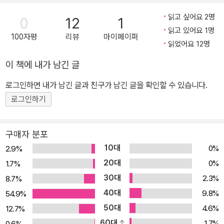
하긴, 말했으면 됐을지도 모른다. 나도 좀 줘, 하고. 돌이켜 보면 내가
움! 영양 만점 마카로니 수프 기요노_ 어떻게 하면 친구를 많이 사귈
먼저 누군가에게 말을 걸어 본 적도 거의 없었다. 친구들에게 둘러싸
읽고 싶어요 2명
0
12
1
수 있을까? : 찐한 초콜릿 맛 용기! 완벽 충전 초코우유 고즈에_ 전학
읽고 있어요 1명
여 즐거워하는 마사토와 고즈에를 부러워하면서도, 누군가와 친해지
100자평
리뷰
마이페이퍼
을 가서도 지금 친구들을 잃고 싶지 않아. : 우정의 약속이 스민 폭신
읽었어요 12명
려고 적극적으로 먼저 행동한 적은 없었다.
폭신 크레이프 갖가지 고민에 감싸인 같은 반 친구들, 달콤 쌉싸래한
내가 교실에서 어울리지 못하는 것도 모두가 나를 멀리해서가 아니라
이 책에 내가 남긴 글
여섯 가지 성장의 맛! 맛있는 급식 메뉴와 버무린 열네 살의 순간들!
내가 다가가려고 하지 않은 탓인지도 모른다. 이것 역시 초특급 고농
작년 전 세계를 휩쓴 코로나 팬데믹은 많은 것을 바꿔 놓았는데, 그중
로그인하면 내가 남긴 글과 친구가 남긴 글을 확인할 수 있습니다.
축 초코우유를 만드는 방법만큼이나 단순한 일이다. 그동안 알아차리
하나가 바로 학교의 풍경이다. 바이러스의 확산을 방지하기 위해 많
로그인하기
지 못했던 게 믿기지 않을 만큼.
은 학교가 수업을 온라인으로 전향하면서 교복을 입은 학생들을 좀처
럼 보기 어려워졌다. 아침에 친구를 만나 함께 등교하고, 쉬는 시간마
구매자 분포
다 삼삼오오 모여 수다를 떨고, 둘러앉아 급식을 먹는 풍경은 이제 먼
10대
0%
2.9%
옛날 일인 듯 낯설기만 하다. 최근 한 방송에서 고등학교 교사는 “학
20대
0%
1.7%
교에서 배우는 것은 공부뿐만이 아니라 공동체 생활에서 가져야 할
30대
2.3%
8.7%
배려”라고 인터뷰하며, 학교에 나오지 못하는 현 상황의 안타까움을
40대
드러내기도 했다. 그런 학교에서 아이들이 가장 기대하고 기다리는
9.8%
54.9%
시간은 바로 점심시간이 아닐까? 빡빡한 수업 일정 사이에서 숨통이
50대
4.6%
12.7%
트이는 1시간, 오밀조밀 모여 앉아 급식을 먹으며 온갖 이야기를 나누
60대
1.7%
0.6%