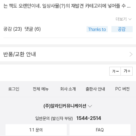
서는 미치히시가 주인공. 미치히시는 친구 도모카의 집에 놀러갔다가
는 책도 오랜만이네. 일상사물(?)의 재발견 카테고리에 넣어줄 수 있
친구들과 여섯 가지 성장의 맛을 급식으로 표현하니 그들의 고민과
보게 된 도모카의 누나 시오리를 좋아하게 되는데요. 이게 바로 첫사
을 듯한 그림책. 머리를 풀어주기에 새로운 시선을 환기하는 책들만
감성을이해하는 아이디어가 반짝인다. 사춘기 10대 청소년의 마음
더보기
랑의 맛이겠죠.어정쩡함을 날려 버릴 마카로니 수프. 이 음식은 마사
큼 적절한 것도 없겠다. 읽는 자에게 질문하는 책은 그가 누군가에게
읽기 .
공감 (
23
)
댓글 (6)
토가 주인공으로 늘 친구들에게 인기있고 유괘하고 밝고 운동신경도
다시 질문하도록 한다. 답이 쉽사리 나오지 않는다고 질문하는 것이
​#오늘의급식#성장소설#청소년소설 #기사
뛰어나지만 단 하나 공부를 모싼다는 사실. 거기다 특히나 영어는 아
의미가 없는건 아니잖아요. 우리는 계속해서 왜, 어째서, 무엇 때문에,
라기가즈사#김윤수옮김#여섯가지성장의맛#라임#라임청소년문
주 못 해요. 하지만 그 본인의 유쾌한 성격으로 말이 되든 안되든 영어
어떻게, 누가, 기타 등등을 물어야 하고 함께 질문해야 한다. 함께 이
학 출판사로부터 도서만을 제공받아 활용, 작성합니다
반품/교환 안내
원어민 선생님 막 대화를 하고 서로 허물없이 친하게 지내겨 되어요.
유를 묻기를 권유하는 그런 책일 듯. 젠 캠벨의 <그런 책은 없는데요
하지만 어느 순간부터 마사토는 자신에게 아무것도 잘 하는게 없다는
>가 책과 서점을 통해 읽은 인간군상이라면 이 책은 쓰레기를 통해
생각으로 우울하게 되어요. 짜릿할 만큼 강렬한 맛. 바로 초코우유를
읽는 인간 천태만상이겠다. 웃기고 짜증나고 황당하고, 정말 이런 사
통해 용기의 맛을 보여주는데요. 여기에서는 공부를 좋아하고 암기를
람이 있을까 싶은 사람들이 그런데 실제로 있습니다... 의 그 이야기들
로그인
전체 메뉴
회사 소개
출판사 안내
PC 버전
잘 해서 우등생인 기요노가 주인공으로 기요노는 혼자 지내는 것이
을 쓰레기수거원의 시점에서 또 읽으면, 되게 함께 열 받고 웃기고 뭐
좋아 어쩌다 보니 주변에 함께할 친구가 없어요. 그래서 마사토나 고
그럴 것 같다. 앞으로의 사회는 어떻게 변화할 것인가. 오차범위를 줄
(주)알라딘커뮤니케이션
즈에처럼 친구들에게 인기있는 친구들이 부러워요. 바로 친구들을 사
이기 위해서 이런 책들을 읽을 것이다. 쉽지는 않겠다. 책 소개말 중
귀고 싶어하는 거예요. 그리고 학교여서하는 하쿠닌잇슈대회라는 것
이 부분이 눈에 띄었다. 책의 제목은 안토니오 그람시가 쓴 《옥중수
1544-2514
일반문의 (발신자 부담)
을 통해 마사토와 고즈에와 친구가 될 용기를 내어요. 한겹 한겹 포개
고》의 다음 구절을 빌린 것이다. “낡은 것은 가고 새것은 아직 오지
1:1 문의
FAQ
지는 약속의 맛 크레이프. 이 음식으로 친구들과 우정을 나누기로 약
않은 사실에 위기가 존재한다. 이러한 공백 상태에서는 아주 다양한