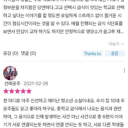
마카로니 수프초등학교때는 유쾌하고, 밝고, 운동 신경이 뛰어나
정부분을 차지함은 당연하다.고교 선택시 급식이 맛있는 학교로 선택
루의 짝사랑 이야기이다. 마사토의 집에 놀러갔다가 세 살 많은 시오
고, 많이 먹기까지 해 학교 최고 인기인였던 '마사토'는 중학교에 올라
하고 싶다는 이야기를 할 정도면 유일하게 스트레스 없이 즐거운 시
리 누나를 알게 되고 함께 책 이야기를 나누게 되면서 친해진다. 힘들
와서 자신이 초등학교때만큼의 인기를 누릴 수 없을 것 같아 불안감
간이 점심시간이라는 것을 알 수 있다. 매월 진행되는 급식 식단표를
어하는 누나에게 힘이 되주고 싶어하는 미쓰루의 달콤한 짝사랑 이야
에 더 유치하게 군다.모든 사람이 세상의 중심이 될 수는 없다. 그래
보면서 만감이 교차 하기도 하지만 안정적으로 영양소가 골고루 제공
기가 설레임을 주는 이야기다. [마카로니 수프, 어정쩡함을 날려 버릴
도 실망하지 말고, 스스로가 자신의 중심이 되면 충분히 행복 할 수 있
되는 한끼 식사를 한다는 것은 분명 큰 장점 중 하나이다. < 오늘의 급
결의의 맛]은 학교에서 인기가 많은 마사토의 이야기이다. 친구들 사
다. 초코우유혼자 노는 걸 좋아하고, 공부를 좋아하는 '기요노'는 자
더보기
식 >표지 디자인에 교복 착장한 학생이 들고 있는 식판으로 보아 학
이에서 인기가 많은 마사토이지만 그 나름대로 고민이 많다. 공부는
기 자신은 다른 친구들과 다르다는 생각에 잘 어울리지 못한다. 사람
공감 (
0
)
댓글 (0)
교에서 일어나는 이야기를 담고 있다 . 여섯 명의 학생들 각각의 성격,
못하고, 운동도 뛰어나게 잘하는 편이 아니기 때문에 언젠가 이 인기
은 모두 장단점을 다가지고 있다. 장점만 있는 사람도, 단점만 있는 사
이야기가 다르고 각각의 분위기를 급식으로 맛으로 표현.' 학생이 공
가 사그라들까 봐 불안하다. 하지만 자신의 유머를 항상 잘 받아주는
람도 없다. 자신을 있는 그대로 인정하고 행동하면 된다.크레이프아
부만 하면되지 무슨 고민이고 스트레스가 있어? ' 라고 하는 어르신들
라미레스 선생님이 전해 준 '아주 작은 계기'로 변화할 수 있다는 말에
메뉴
빠 전근으로 이사를 가게 된 '고즈에'는 친해진 친구들에게 차마 전학
이 간혹 있긴 한데, 그건 모르는 말씀! 세상 가장 고민이 많고 스트레
용기를 얻는다. '중요한 건 마음, 달라져야겠다는 마음만 있으면 아주
가게 되었다는 이야기를 못하고 하루 하루를 보내게 된다.학교가 달
선례공주
2021-02-28
스로 어깨가 무너질것처럼 무겁고 그 걱정으로 다크서클 내려와 줄넘
작은 계기로도 얼마든지 달라질 수 있어요.' (본문 100,101p) [초코
라지면, 전만큼 붙어 다니지는 못해도, 계속 친구로 남아있을 수는 있
기를 할 정도로 심각한게 학생이고, 학창시절이라는 것을 기억하고
우유, 짜릿할 만큼 강렬한 용기의 맛]은 전교 1등인 기요노의 이야기
다.모든 아이들이 학교에 가는 가장 큰 즐거움은 친구이고, 그 다음 즐
한 마디로 아주 신선하고 재미난 청소년 소설이네요. 우리 집 10대 두
알아두자. 10대 청소년기를 질풍노도의 시기라고 하지않나. 시대가
로 공부는 잘하지만 소심해서 늘 외톨이라 늘 인기많은 마사토가 부
거움은 급식일 것이다. 친구와 급식때문에 학교에 가는 매일 매일
공주들도 읽고 좋아라 하구요. 중학교 급식에서 나오는 음식과 관련
변한다고하여 그들의 고민이 작아지는것도 없어지는것도 아니더라.
럽다. 그러다 교내에서 열리는 하쿠닌잇슈 대회에서 마사토, 고즈에
이 신나고, 시간이 지나면 자신들이 좋아하는 급식 메뉴들도 생
하여, 그 음식으로 인해 발생하는 사건 아닌 사건으로 총 6편의 이야
오히려 더 커지고 무거워지고 할 게 많아지는 현실이다. 아버지 사업
와 한 팀이 된다. 우승이 목표인 고즈에를 도와 연습을 하게 되면서 조
겨 날 것이다.여기 그런 아이들이 있다. 이제 막 중학교 1학년이 된 같
기가 서로 연결되는듯 하면서 연결 안되는 듯 하고, 서로 다른 학생들
이 기울어 엄마와 미키는 외할머니댁에서 생활하게 된다새로운 환경
금씩 성장하게 된다. [크레이프, 한 겹 한 겹 포개지는 약속의 맛]은