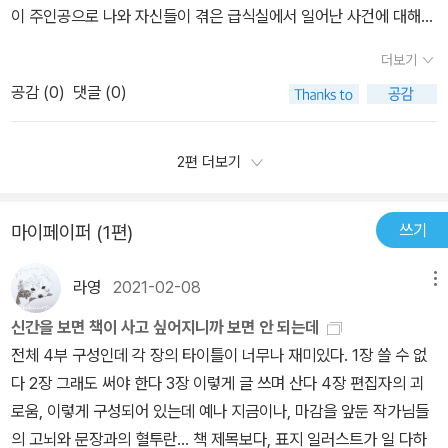
은 반 친구들이다. 그들은 새로운 친구도 사귀어야 하고, 달라진 급식
이 주인공으로 나와 자신들이 겪은 급식실에서 일어난 사건에 대해
에 적응해야하는 미키가 겪는 중학교 생활사립초등학교에 다니던 친
고즈에의 이야기이다. 아빠의 전근으로 가족이 이사를 하게 되면서
에 익숙해져야하고, 중학교에 적응도 해야한다. 그리고, 모두 각자 짊
이야기 펼쳐주는 형식으로 어느 관점에서 보았느냐에 따라 다른 느낌
구들과 전혀 다른 분위기의 중학교에 진학, 다시 사귀게 되는 친구들. ​
전학을 가게 된 고즈에는 친구들에게 전학 간다는 이야기를 차마 꺼
더보기
어진 고민들이 있다. 아무도 대신 해결해 줄 수 없는 고민들이지만, 아
이 들고 유쾌하고 발랄한 분위기를 보여주고 있어서 사뭇 산뜻하니
친구들 사이에서 가장 어른스러운 미키. 먹는거 좋아하고 취미가 요
내지 못한다. 전학을 간 후에도 친구들과 여전히 우정을 유지하고 싶
이들은 스스로, 또는 친구들의 도움으로, 마음을 전해주는 음식을 통
공감 (
0
)
댓글 (0)
재미나요. 새콤달콤 차가운 젤리로 친구와 화해하는 맛을 보여주는데
리이며 배구부 동아리 같이 하는 고즈에.소년만화를 좋아하는 도모
지만, 전학 온 미키의 이야기를 들으니 그저 슬프기만 하다. 《오늘의
해, 한발짝씩 성장해 나간다. 그들 모두 대견하다.나이가 들어가면
이 이야기의 주인공은 미키에요. 아버지의 가구사업 부도로 인해 잘
카.부끄러움이 많으며 항상 동화책만 읽는, 동화작가가 되고 싶어하
급식》은 이처럼 청소년들의 고민을 현실감있게 잘 그려내고 있기에
서 그만큼 더 큰 어려움이 생기겠지만, 그들은 그때마다 슬기롭게 극
다니던 유명한 사립초등학교 졸업하고 중학교는 뜻하지 않게 외할머
2편 더보기
는 모모.어디로 튈지 모르는 사와무라 .이들은 모두 미키와 같은반 친
청소년 독자들에게 많은 공감을 주리라 생각된다. 이 공감은 청소년
복하면서 계속 성장할 것이다.중1 아이들 뿐 아니라, 현재 학생들, 과
니가 살고 계시는 오래된 집으로 들어오면서 낡은 건물의 공립 중학
구들 새로운 환경에 적응하며 오해 아닌 오해를 풀고 싶은 미키-사과
독자들이 갖는 고민에 대한 해결방안을 제시해주는 듯 하다. 지금 청
거에 학생였던 적이 있는 어른들 모두가 공감할 수 있는 책이다.
교에요. 그곳에서의 급식은 초등사립학교에서 먹던 급식과는 차원이
의 마음을 담아 ! 새콤달콤 차가운 젤리 억지로 어른인척 할 필요 없어
소년 시기를 보내고 있는 내 아이들의 고민을 엿본 듯 하다. 그들의 고
쓰기
마이페이퍼 (1편)
다름에 짜증나고 급식실에서의 분위기도 싫다. 하지만 그곳에서 자신
모모. -보드랍고 달작지근한 마파두부 첫사랑의 미소를 기억에 담는
민에 이 책이 작은 용기를 줄 수 있기를 바란다.
에게 친하게 말을 걸어주는 친구들을 만나게 되면서 서서히 적응해
미치하시.-두근두근 아릿한 흑당 크림빵 마음처럼 잘 되지 않는 현실
라영
2021-02-08
메뉴
가는 듯 싶지만, 오해 아닌 오해로 그 친구들과 다툼이 일어나게 되어
직시 & 비상을 꿈꾸는 마사토.-결의의 맛 마카로니 수프 공부는 잘 하
요. 보드랍고 달달한 마파두부에서는 성장의 맛을 느끼게 되는데요.
신간을 보면 책이 사고 싶어지니까 보면 안 되는데
지만 친구 사귀는 용기가 필요한 기요노-찐하고 강렬한 용기 충전 초
항상 어리게만 생각되는 모모의 모습. 언니는 모모에게 매운 마파두
전체 4부 구성인데 각 장의 타이틀이 너무나 재미있다. 1장 쓸 수 없
코우유 전학 가더라도 우정을 약속 하는 고즈에-한 겹 한 겹 포개지는
부를 못 먹는 것에 친절하지 않고 아이취급을 하므로 더더 자신이 아
다 2장 그래도 써야 한다 3장 이렇게 글 쓰며 산다 4장 편집자의 괴
약속의 맛 크레이프 공부가 인생에 전부가 아니라고는 하지만 학교
이같ㅇ 생각되는 모모. 이제 중학생이 되었으니 스스로 어른스러워
로움, 이렇게 구성되어 있는데 예나 지금이나, 마감을 앞둔 작가님들
성적에 대한 고민, 특히진로 진학에 대한 고민을 마음 터놓고 이야기
지고 싶어해요. 두근두근 아릿한 첫사랑의 맛인 흑당 크림빵. 여기에
의 고뇌와 문장과의 혈투란... 책 제목보다, 표지 일러스트가 일 다하
나눌 선생 있다면 기댈 수 있는 정말 큰 나무가 될터인데... 여섯 명의