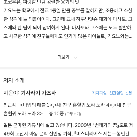
“빵? 이건 왜…….”
함에 가려져 있던 진중한 이야기를 귀 기울여 들어주고, ‘아주 작은 계
초코우유, 짜릿할 만큼 강렬한 용기의 맛
급식만 먹어서 이런 싸구려 급식은 안 먹고 싶은 거 아냐?”
미쓰루는 동화를 안 좋아하는 게 아니었다. 미쓰루의 표정과 목소리
“그게, 전에 누나가 좋아한다고 했던 게 생각나서요. 먹어 본 지 오래
기’만 있어도 충분히 변화할 수 있다고 응원을 건넨다.
기요노는 학교에서 전교 1등일 만큼 공부를 잘하지만, 조용하고 소심
가 그렇게 말하고 있었다. 문득 오늘 미키와 나눴던 이야기가 떠올랐
됐을 테니까 좋아하지 않을까 싶어서……. 어, 어제 만났을 때 중학교
한 성격에 늘 외톨이이다. 그런데 교내 하쿠닌잇슈 대회에 마사토, 고
다. 미치는 어른인 척하는 내가 화난 것처럼 보였다고 말했다. 나만 그
시절로 돌아가고 싶다고 했잖아요. 그래서 그때 좋아했던 급식이라도
오늘 급식은 코페 빵, 브로콜리를 버무린 미트볼, 그리고 마카로니 수
즈에와 한 팀이 되어 참여하게 된다. 마사토와 고즈에는 모두 활발하
런 게 아니라 미쓰루도 마찬가지였던 거다.
먹어 보면 어떨까, 그런 생각이 들어서…….”
프였다. 그중에서 마카로니 수프는 내가 좋아하는 음식 중 하나였다.
고 사근한 성격에 친구들에게도 인기가 많은 아이들로, 기요노와는
나는 나보다 머리 하나는 더 큰 미쓰루를 슬며시 올려다보았다. 미쓰
어떻게 말할지 여러 번 생각하고 왔는데 바보같이 횡설수설했다. 얼
알파벳 모양의 작은 마카로니가 들어간 콩소메 수프로, 그 안에 들어
정반대의 성향을 갖고 있다. 기요노는 그런 친구들이 불편하면서도
루는 골난 얼굴로 내 시선을 어색하게 피했다.
굴이 점점 다라오르는 게 느껴졌다. 역시 고등학생인 누나의 기운을
있는 메추리알이 특히 맛있다. 나는 수프를 빤히 들여다보면서 메추
마음속으로 남몰래 부러움을 품는다. 그런데 어느 날, 기요노는 학원
더보기
어쩌면 미쓰루도 서둘러 어른이 되려고 무리하고 있는 건 아닐까? 나
좋아하는 음식으로 북돋으려 하는 건 너무 순진한 발상이었던 걸까?
리알이 몇 개 들어 있는지 세다가 문득 무언가를 보고 말았다.
수업을 마치고 마사토와 함께 집으로 돌아가며 대화를 나누다가 친구
와 다르게 미쓰루는 겉모습이 점점 어른처럼 변하고 있으니까. 그래
마사토라면 단박에 통했을 텐데.
수프에 떠 있는 알파벳 마카로니가 낯익은 순서로 늘어서 있었다. C,
를 사귀기 위해서 변해야 할 것은 바로 자신의 태도라는 사실을 깨닫
서 나보다 더 초조해져서 커진 몸집에 내면을 맞추려고 어른처럼 행
나는 시오리 누나의 표정을 보려고 흘끔거렸다. 왠지 반응이 별로인
H, A, N, G, E?
게 된다.
저자 소개
동하고, 좋아하던 동화책도 안 읽고…….
거 같아서 차마 얼굴을 똑바로 쳐다볼 수가 없었다. 그런데 누나가 걱
'미치하시, 이거 혹시 체인지 아냐? 체인지.“
지은이:
기사라기 가즈사
그러니까 나 혼자서만 어른이 되어야 한다고 바동거렸던 게 아닌 모
저자파일
신간알림 신청
정스럽게 물었다.
“왜 그렇게 쓸데없이 발음만 좋냐? 응, 체인지 철자가 맞네.”
그런데 마사토가 어이없다는 말투로 대답했다.
양이었다. 그 사실을 알게 된 순간, 내 입에서 멋대로 말이 튀어나왔
“설마 빵도 안 먹고 동아리까지 하고 온 거야? 나한테 주려고?”
역시……. 옆에 앉은 신고도 고개를 빼고 내 수프 그릇을 들여다보며
“그게 무슨 말이야? 마시고 싶으면 마시면 되잖아. 우유 양을 조금만
최근작 :
<마법의 태블릿>
,
<내 친구 흡혈귀 노라 노라 4>
,
<내 친구
다.
“그건 걱정 마세요. 결석한 친구 것이 남아서 가져온 거예요. 제가 빵
말했다.
해서 분말을 섞으면 되는데. 그러면 엄청 진한 초특급 고농축 초코우
흡혈귀 노라 노라 3>
… 총 10종
(모두보기)
“아니야, 절대로 안 이상해!”
은 다 먹었어요.”
“야, 네가 어떻게 체인지 스펠링을 다 아냐? 근데 이거 엄청난 확률
유가 되는 거 아냐?”
일본 군마현 기류시에 살고 있습니다. 2009년 『번데기의 꿈』으로 제
이번에는 재빠르게 준비해 둔 대답을 했다. 그런데 그 순간, 내 배에서
아니야?'
나는 멍청한 표정으로 마사토를 바라보다가 그만 아주 크게 소리를
49회 고단샤 아동 문학 신인상 가작, 『미스터리어스 세븐―봉인된