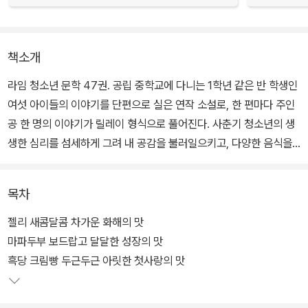
책소개
라임 청소년 문학 47권. 공립 중학교에 다니는 1학년 같은 반 학생인
여섯 아이들의 이야기를 단편으로 실은 연작 소설로, 한 편마다 주인
공 한 명의 이야기가 릴레이 형식으로 풀어진다. 사춘기 청소년의 생
생한 심리를 섬세하게 그려 내 공감을 불러일으키고, 다양한 음식을
소개해 주어 독자들의 입맛을 돋운다.
목차
<오늘의 급식>은 갓 중학교에 입학한 미키, 모모, 미쓰루, 마사토, 기
요노, 고즈에 총 여섯 아이들이 겪어 나가는 1년의 학교생활 이야기이
젤리 새콤달콤 차가운 화해의 맛
다. 하루하루가 새롭고 특별할 청소년들의 일상을 담백하게 담아냈
마파두부 보드랍고 달달한 성장의 맛
다.
흑당 크림빵 두근두근 아릿한 첫사랑의 맛
‘급식’이라는 익숙한 소재를 활용해 청소년들의 고민들을 유쾌하고