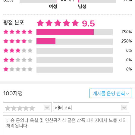
여성
남성
는 학생들……. 《오늘의 급식》은 바로 그 순간을 그려 내고 있다. 공립
중학교에 다니는 1학년 같은 반 학생인 여섯 아이들의 이야기를 단편
9.5
평점 분포
으로 실은 연작 소설로, 한 편마다 주인공 한 명의 이야기가 릴레이 형
식으로 풀어진다. 사춘기 청소년의 생생한 심리를 섬세하게 그려 내
75.0%
공감을 불러일으키고, 다양한 음식을 소개해 주어 독자들의 입맛을
25.0%
돋운다. 사랑, 우정, 성적, 미래…… 다채롭게 담아낸 우리들의 고민 이
0%
야기 《오늘의 급식》은 갓 중학교에 입학한 미키, 모모, 미쓰루, 마사
0%
토, 기요노, 고즈에 총 여섯 아이들이 겪어 나가는 1년의 학교생활 이
0%
야기이다. 하루하루가 새롭고 특별할 청소년들의 일상을 담백하게 담
아냈다. 〈젤리, 새콤달콤 차가운 화해의 맛〉은 친구와 다툰 미키의 이
야기이다. 아버지의 사업 부진 때문에 도쿄에 살다가 외할머니네 집
100자평
게시물 운영 원칙
으로 이사를 오게 된 미키는 공립 중학교에 좀처럼 적응하지 못한다.
카테고리
새로운 친구들과 잘 지내면서도, 마음속으로는 거리를 둔 채 늘 이전
의 삶을 그리워한다. 그리고 이를 알게 된 친구 고즈에와 다투고 마는
데……. 친구와 다투면서 느끼는 날것의 감정을 솔직하게 담아내 공감
을 더하고, 젤리를 매개로 한 화해의 순간을 뭉클하게 그려 냈다. 〈마