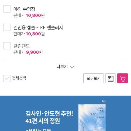
야외 수영장
판매가
10,800
원
일인용 캡슐 - SF 앤솔러지
판매가
10,800
원
클린랜드
판매가
9,900
원
더보기
전체선택
모두보기