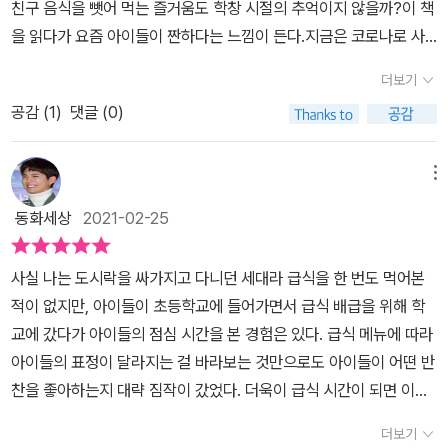
친구 음식을 뺏어 먹는 즐거움도 학창 시절의 추억이지 않을까?이 책
쉬웠다. 아무래도 청소년 문학이다 보니 당연할 것이다. 사랑, 우정,
을 읽다가 요즘 아이들이 짠하다는 느낌이 든다.지금은 코로나로 사
성적, 미래 등 다양한 내용을 담았기에 아직은 미숙한 청소년들이 읽
회적 거리두기, 대화 금지, 쉬는 시간에도 자리에 앉아 있어야 하며 어
기에 좋을 것 같다.- 이 서평은 몽실서평단으로부터 리뷰단 모집에 선
더보기
울리지 못하는 안타까운 현실과대한민국의 입시 전쟁으로 그 와중에
정되어 제공받아 작성하였습니다. -
공감 (
1
)
댓글 (0)
도 밤 늦은 시간까지 학원에 묶여 있어야 하니 말이다.추억을 갖지 못
하고 학창 시절을 마무리하는 모습을 보니 짠하기도 하다.오늘의 급
식은 갓 중학교에 입학한 미키, 모모, 미쓰루, 마사토, 기요노, 고즈에
메뉴
총 여섯 아이들이 겪어 나가는 1년의 학교생활 이야기이다.아버지의
동화세상
2021-02-25
사업 부진 때문에 도쿄에 살다가 외할머니네 집으로 이사를 오게 된
미키는 공립 중학교에 좀처럼 적응하지 못한다.깨끗하고 하얀 식탁
사실 나는 도시락을 싸가지고 다니던 세대라 급식을 한 번도 먹어본
위에 반짝이는 은색 식기, 접시에 담긴 먹음직스러운 음식들....유명
적이 없지만, 아이들이 초등학교에 들어가면서 급식 배급을 위해 학
호텔 셰프가 요리사였던 부자 아이들만 다닌다는 세린 중학교를 잊지
교에 갔다가 아이들의 점심 시간을 본 경험은 있다. 급식 메뉴에 따라
못한다.새 학기에는 친구도 사겨야 하고, 말 붙이는 친구와 친하게 지
아이들의 표정이 달라지는 걸 바라보는 것만으로도 아이들이 어떤 반
내겠지만, 공립 학교로 전학 온 미키는마음속으로는 거리를 둔 채 늘
찬을 좋아하는지 대략 짐작이 갔었다. 더욱이 급식 시간이 되면 이미
이전의 삶을 그리워한다.그리고 이를 알게 된 친구 고즈에와 다투고
아이들의 얼굴은 상기되어 있다고 해도 과언이 아닐지 모른다. 아이
마는데, 친구와 다투면서 느끼는 날것의 감정을 솔직하게 담아내 공
더보기
들의 학교생활에서 급식은 아주 비중을 차지하고 있는 것인지도 모르