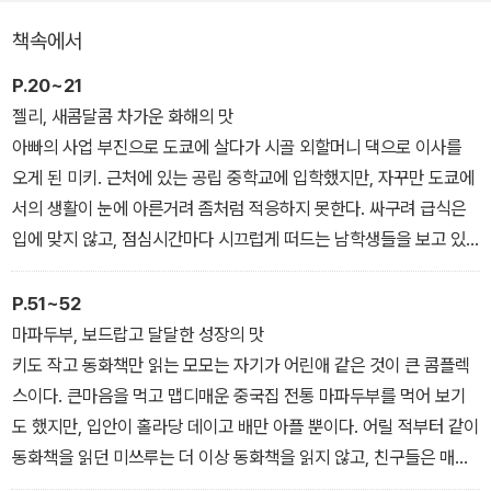
그려 내었고, 진심 어린 마음만 있다면 무엇이든 현명하게 해결해 나
책속에서
갈 수 있다는 용기를 전하는 작품이다. 개개인의 에피소드를 입체적
으로 담아내어 청소년 독자에게 깊은 공감과 감동을 전하고, 나아가
P.20~21
성숙과 배려의 마음이 한 뼘 자라는 경험을 선사할 것이다.
젤리, 새콤달콤 차가운 화해의 맛
아빠의 사업 부진으로 도쿄에 살다가 시골 외할머니 댁으로 이사를
오게 된 미키. 근처에 있는 공립 중학교에 입학했지만, 자꾸만 도쿄에
서의 생활이 눈에 아른거려 좀처럼 적응하지 못한다. 싸구려 급식은
입에 맞지 않고, 점심시간마다 시끄럽게 떠드는 남학생들을 보고 있
자니 눈살이 찌푸려진다. 그러던 어느 날, 미키는 7월 칠석을 기념하
는 대나무에 ‘세이린으로 돌아가게 해 주세요.’라고 소원을 적고, 친구
P.51~52
고즈에가 이것을 발견하게 되는데…….
마파두부, 보드랍고 달달한 성장의 맛
키도 작고 동화책만 읽는 모모는 자기가 어린애 같은 것이 큰 콤플렉
급식으로 나온 프라이드치킨은 얼핏 봐도 퍼석퍼석했고, 야채수프 위
스이다. 큰마음을 먹고 맵디매운 중국집 전통 마파두부를 먹어 보기
에는 기름이 둥둥 떠 있었다. 입맛이 뚝 떨어졌다. 마지못해 맨 빵만
도 했지만, 입안이 홀라당 데이고 배만 아플 뿐이다. 어릴 적부터 같이
조금씩 뜯어 먹고 있는데, 맞은편에 앉은 마사토가 살가운 척을 하면
동화책을 읽던 미쓰루는 더 이상 동화책을 읽지 않고, 친구들은 매운
서 다가왔다.
마파두부가 맛있기만 하다는데……. 모모는 친구들만 모두 어른이 되