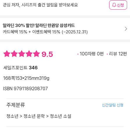
관심 저자, 시리즈의 출간 알림을 받아보세요
신청
알라딘 30% 할인! 알라딘 만권당 삼성카드
카드혜택 15% + 이벤트혜택 15% (~2025.12.31)
9.5
100자평 0편
리뷰 12편
세일즈포인트
346
168쪽
153*215mm
319g
ISBN 9791189208707
주제분류
신간알림 신청
청소년
>
청소년 문학
>
청소년 소설