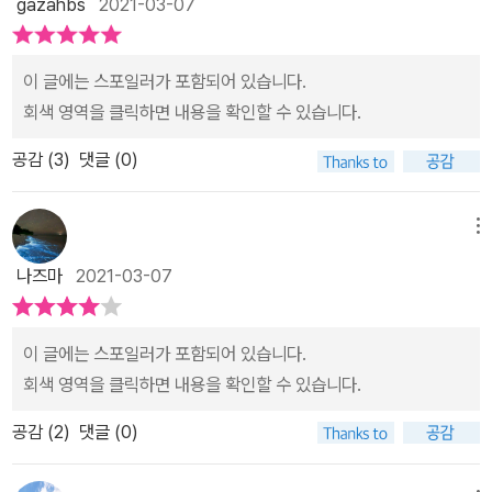
gazahbs
2021-03-07
결의의 맛〉은 ‘학교 인기 짱’ 마사토의 이야기이다. 마사토는 재미있
는 성격에 말주변도 좋아 친구들에게 인기가 많지만, 사실 남모를 고
이 글에는 스포일러가 포함되어 있습니다.
민이 있다. 공부는 최악인 데다 운동도 그다지 잘하는 편이 아니라 언
회색 영역을 클릭하면 내용을 확인할 수 있습니다.
젠가 이 인기가 사그라들까 봐 불안한 것! 자라면서 내 진짜 모습이 무
엇일지 고민하는 청소년의 어지럽고 복잡한 심리를 밀도 있게 서술하
공감 (
3
)
댓글 (0)
고, 마음만 먹으면 ‘아주 작은 계기’로도 변화할 수 있다는 응원의 메
시지를 전하는 작품이다. 〈초코우유, 짜릿할 만큼 강렬한 용기의 맛〉
메뉴
은 전교 1등 기요노의 이야기이다. 기요노는 공부는 잘하지만 소심한
성격이라 반에선 늘 외톨이다. 급식으로 나오는 초코 분말을 반 친구
나즈마
2021-03-07
들에게서 한가득 얻을 수 있는 마사토의 인기가 그저 부러울 뿐. 그런
데 어느 날, 교내에서 열리는 하쿠닌잇슈 대회에 마사토와 고즈에와
이 글에는 스포일러가 포함되어 있습니다.
팀을 이뤄 참여하게 되는데……. 새로운 관계를 맺는 일을 어려워하는
회색 영역을 클릭하면 내용을 확인할 수 있습니다.
소심한 아이의 마음을 내밀하게 서술했다. 초코우유의 진한 단맛처럼
반짝이는 용기를 품고 마침내 한 단계 성장하는 모습이 가슴 벅차다.
공감 (
2
)
댓글 (0)
〈크레이프, 한 겹 한 겹 포개지는 약속의 맛〉은 전학을 앞둔 고즈에의
이야기이다. 아빠의 전근으로 가족이 함께 이사를 가게 된 고즈에는