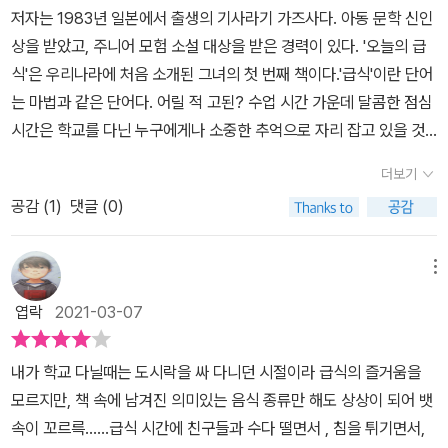
저자는 1983년 일본에서 출생의 기사라기 가즈사다. 아동 문학 신인
생들 외에 등장하는 모든 인물들도 주목할 만하다. 미키와 고즈에가
다니는것이 당연했지만 지금은 학교에서 급식을 먹는것이 당연해졌
상을 받았고, 주니어 모험 소설 대상을 받은 경력이 있다. '오늘의 급
화해할 수 있도록 아이디어를 제시하는 도모카, 늘 혼자 있는 기요노
듯이우리 아이들의 변해가는 이야기를 알수있었던것 같아서 좋았던
식'은 우리나라에 처음 소개된 그녀의 첫 번째 책이다.'급식'이란 단어
에게 먼저 다가가 친근히 말을 건네는 야마자키, 마사토의 남모를 고
것 같다. 어른들의 입장에서는 아무것도 아닐수 있는 아이들의 걱정
는 마법과 같은 단어다. 어릴 적 고된? 수업 시간 가운데 달콤한 점심
민을 진지하게 들어주고 응원을 건네는 원어민 교사 라미레스 선생
들을 읽으면서나도 한 아이의 엄마이기에 다른 시선으로 보고 아이들
시간은 학교를 다닌 누구에게나 소중한 추억으로 자리 잡고 있을 것
님……. 누구 하나 모난 인물 없이 각자의 자리에서 그 역할을 톡톡히
의 마음을 조금이나마 알수있었고급식이라는 소재로 이렇게 좋은 책
이다. 코로나19로 인해 급식실 풍경도 많이 달라졌을 거라 짐작한다.
하고, 누군가를 미워하거나 괴롭히는 악역은 등장하지 않는다. 자신
을 쓸수 있구나 하는 생각이 들었다.그리고 아이와 함께 읽을수 있는
더보기
친구와 같이 도란도란 앉아 이야기하며 먹은 급식이 이제는 2M 이상
의 잘못은 바로 인정하고, 서로 모자라고 부족한 부분은 도와주려 애
책이라 더 좋았던것 같다.
공감 (
1
)
댓글 (0)
떨어져 홀로 음미해야 하다니 참으로 안타깝다.오늘의 급식은 학교를
쓰는 인물들을 통해 선한 재미와 감동을 전한다. 이렇듯 《오늘의 급
배경으로 14살의 학생의 순간들을 급식 메뉴에 대입해 찬란한 순간
식》은 ‘급식’이라는 익숙한 소재를 활용해 청소년들의 고민들을 유쾌
을 그려놓은 청소년 대상 성장소설이다. 공립 중학교에 다니는 1학년
하고 그려 내었고, 진심 어린 마음만 있다면 무엇이든 현명하게 해결
메뉴
같은 반 학생이 등장하고 한 편마다 주인공 한 명의 이야기가 릴레이
해 나갈 수 있다는 용기를 전하는 작품이다. 개개인의 에피소드를 입
엽락
2021-03-07
형식으로 풀어진다. 처음 도입부는 새콤달콤한 화해의 맛 젤리부터
체적으로 담아내어 청소년 독자에게 깊은 공감과 감동을 전하고, 나
시작해 짜릿할 만큼 강렬한 용기의 맛 초코우유까지 여섯 가지 아이
아가 성숙과 배려의 마음이 한 뼘 자라는 경험을 선사할 것이다.
내가 학교 다닐때는 도시락을 싸 다니던 시절이라 급식의 즐거움을
들의 이야기가 단편으로 실어진 연작 소설이다.배경이 학교이다 보니
모르지만, 책 속에 남겨진 의미있는 음식 종류만 해도 상상이 되어 뱃
저절로 학창 시절로 돌아간 느낌이 들어 읽는 내내 향수에 젖었다. 정
속이 꼬르륵......급식 시간에 친구들과 수다 떨면서 , 침을 튀기면서,
말 짧은 단편이고 대화가 많아 집중하기도 전에 슉슉 지나가는 게 아