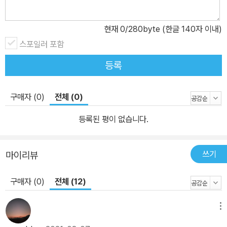
파두부, 보드랍고 달달한 성장의 맛〉은 하루빨리 어른이 되고 싶은 모
모의 이야기이다. 중학생이 되었지만 여전히 키가 작고 동화책을 좋
현재
0
/280byte (한글 140자 이내)
아하는 모모는 어린애 같은 자신의 모습이 콤플렉스다. 친구들만 어
스포일러 포함
른이 되고 자신만 뒤처지고 있다는 생각에 일부러 어른스럽게 행동하
등록
기 시작한다. 그런데 도도하고 새침하게 보이려는 말투는 친구들에게
오해를 불러일으키는데……. 아무리 어린애처럼 보여도 맵디매운 정
통 마파두부보다 부드럽고 달달한 급식 마파두부가 더 좋다는 은유적
구매자 (0)
전체 (0)
인 표현을 통해, 내 본모습을 인정할 때 자신을 좀 더 사랑할 수 있다
등록된 평이 없습니다.
는 메시지를 따뜻하게 전한다. 〈흑당 크림빵, 두근두근 아릿한 첫사랑
의 맛〉은 짝사랑앓이 중인 미쓰루의 이야기이다. 미쓰루는 책을 읽고
함께 감상을 나누면서 관계를 쌓은 시오리 누나를 좋아하고 있다. 그
쓰기
마이리뷰
런데 고등학교에 진학한 시오리 누나가 등교 거부를 한다는 사실을
구매자 (0)
전체 (12)
알게 된다. 미쓰루는 그런 누나에게 힘이 돼 주고 싶지만, 어떻게 표현
해야 할지 몰라 그저 누나가 좋아하는 흑당 크림빵을 손에 쥐여 준다.
사랑에 서툰 순수한 소년의 진심 어린 마음을 고스란히 전달해 독자
메뉴
의 마음을 두근거리게 한다. 〈마카로니 수프, 어정쩡함을 날려 버릴