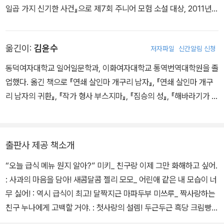
엄청나게 크게 꼬르륵 소리가 났다. 마치 그 말을 기다렸다는 듯, 나도
엄청난 정도가 아니지. 딱 이 철자 순서대로 마카로니가 늘어선다는
지르고 말았다.
일곱 가지 신기한 사건』으로 제7회 주니어 모험 소설 대상, 2011년
처음 들어 볼 만큼 무지무지 큰 소리로!
건 거의 기적에 가까운 확률 아닐까? 기적적, 아니면 운명적?
“……아!”
『노래하는 개구리 공주』로 제45회 일본 아동 문학가 협회 신인상을
등골이 오싹해졌다. 이게 바로 그 ‘아주 작은 계기’인 게 아닐까? 이게
마사토 말이 맞았다. 그렇게 간단한 방법을 왜 생각하지 못했을까! 초
받았습니다. 지은 책으로는 「두 친구는 책을 아주 좋아해!」 「내 친구
계기가 아니면 뭘까? 이러면 변하지 않을 수가 없잖아! 마치 몸에 들
등학생도 알 법한 일인데. 내 멍청함에 할 말을 잊고 말았다.
옮긴이:
김윤수
저자파일
신간알림 신청
흡혈귀 노라 노라」 시리즈, 「밋치의 길가 수집품」 시리즈, 「오늘의 급
어 있는 작은 스위치가 달칵 켜진 것처럼 울적했던 기분이 단숨에 급
어쩌면……, 내가 아예 처음부터 포기했기 때문이 아닐까. 그래서 이
식」 시리즈 등이 있습니다.
동덕여자대학교 일어일문학과, 이화여자대학교 통역번역대학원을 졸
상승했다.
렇게 단순한 방법조차 생각하지 못했던 걸지도. 난 절대 마사토처럼
업했다. 옮긴 책으로 『연쇄 살인마 개구리 남자』, 『연쇄 살인마 개구
될 수 없다고 생각했으니까.
리 남자의 귀환』, 『작가 형사 부스지마』, 『짐승의 성』, 『해바라기가 피
그때 갑자기 마사토가 키득거렸다.
지 않는 여름』, 『한밤중의 베이커리』, 『코코로 드립』, 『완전한 수장룡
“정말 몰랐냐? 넌 머리는 엄청 좋으면서 꽤 허당 같은 데가 있어. 그
의 날』, 『마음도 저금할 수 있나요?』 등이 있다.
래서 재미있단 말이야.”
개구지게 웃는 마사토를 보면서 나는 묘하게 기쁨을 느꼈다. 공부만
출판사 제공 책소개
하는 재미없는 녀석이라는 말은 들어 봤지만 재미있다는 말은 한 번
“오늘 급식 메뉴 뭔지 알아?” 미키_ 친구랑 이제 그만 화해하고 싶어.
도 들은 적이 없었는데.
: 사과의 마음을 담아! 새콤달콤 젤리 모모_ 어린애 같은 내 모습이 너
“그리고 마시고 싶으면 마시고 싶다고 말해. 분위기에 휩쓸려서 무작
무 싫어! : 역시 급식이 최고! 달짝지근 마파두부 미쓰루_ 짝사랑하는
정 다 마셨더니 너무 달아서 죽을 뻔했으니까.”
친구 누나에게 고백할 거야. : 첫사랑의 설렘! 두근두근 흑당 크림빵
농담 어린 그 말에 나는 또 한 번 깨달았다.
마사토_ 공부도 운동도 아쉬운 나, 이대로 괜찮을까? : 도전하는 즐거