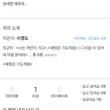
섬세한 애정과
헤아림을 기울여야 한다.
화초는 기르는 이의 애정에 따라 그 보답이
저자 소개
달라진다. 많이 보살피면 곱게 피어 주고,
함부로 버려 두면 고아처럼 남루해진다.
지은이:
이영도
저자파일
신간알림 신청
최근작 :
<너는 저만치 가고>
,
<애정은 기도처럼>
,
<그리운 이 있어
내 마음 밝아라>
… 총 6종
(모두보기)
<애정은 기도처럼>
읽고 싶어요 0명
0
1
0
읽고 있어요 0명
100자평
리뷰
마이페이퍼
읽었어요 1명
이 책에 내가 남긴 글