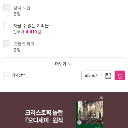
김억 시집
품절
지울 수 없는 기억들
판매가
4,410
원
촛불의 과학
품절
더보기
전체선택
모두보기