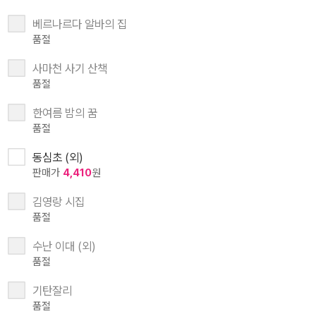
베르나르다 알바의 집
품절
사마천 사기 산책
품절
한여름 밤의 꿈
품절
동심초 (외)
판매가
4,410
원
김영랑 시집
품절
수난 이대 (외)
품절
기탄잘리
품절