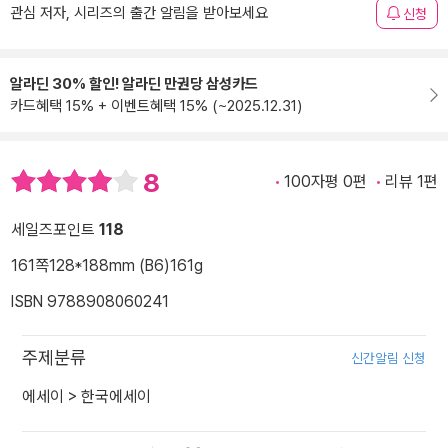
관심 저자, 시리즈의 출간 알림을 받아보세요
신청
알라딘 30% 할인! 알라딘 만권당 삼성카드
카드혜택 15% + 이벤트혜택 15% (~2025.12.31)
8
100자평 0편
리뷰 1편
세일즈포인트
118
161쪽
128*188mm (B6)
161g
ISBN 9788908060241
주제분류
신간알림 신청
에세이
>
한국에세이