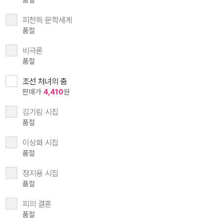
품절
피천득 문학세계
품절
비극론
품절
조선 처녀의 춤
판매가
4,410
원
김기림 시집
품절
이상화 시집
품절
정지용 시집
품절
피의 결혼
품절