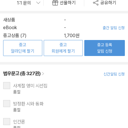
선물하기
공유하기
새상품
-
eBook
-
출간 알림 신청
중고상품 (7)
1,700원
중고
중고
중고 등록
알라딘에 팔기
회원에게 팔기
알림 신청
범우문고 (총 327권)
신간알림 신청
사계절 영미 시선집
품절
방정환 시와 동화
품절
인간론