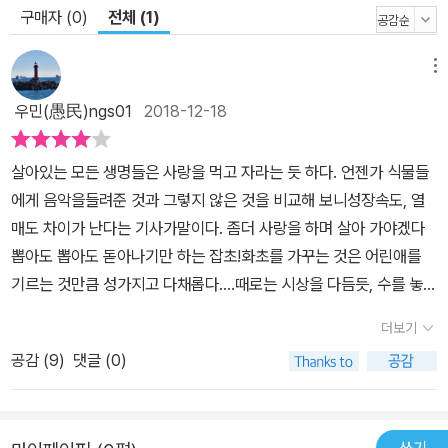
구매자 (0)
전체 (1)
메뉴
우민(愚民)ngs01
2018-12-18
살아있는 모든 생명들은 사랑을 먹고 자라는 듯 하다. 언젠가 식물들
에게 음악을들려준 것과 그렇지 않은 것을 비교해 보니성장속도, 열
매도 차이가 난다는 기사가말이다. 좀더 사랑을 하며 살아 가야겠다
뽑아도 뽑아도 돋아나기만 하는 잡초!화초를 가꾸는 것은 어린애를
기르는 것만큼 성가지고 다채롭다....때로는 시상을 다듬듯, 수를 놓듯
알뜰하고 섬세한 애정과헤아림을 기울여야 한다.화초는 기르는 이의
더보기
애정에 따라 그 보답이달라진다. 많이 보살피면 곱게 피어 주고,함부
공감 (
9
)
댓글 (0)
로 버려 두면 고아처럼 남루해진다.
쓰기