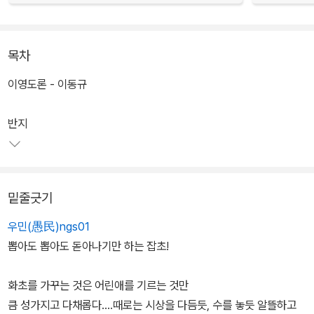
목차
이영도론 - 이동규
반지
밑줄긋기
우민(愚民)ngs01
뽑아도 뽑아도 돋아나기만 하는 잡초!
화초를 가꾸는 것은 어린애를 기르는 것만
큼 성가지고 다채롭다....때로는 시상을 다듬듯, 수를 놓듯 알뜰하고