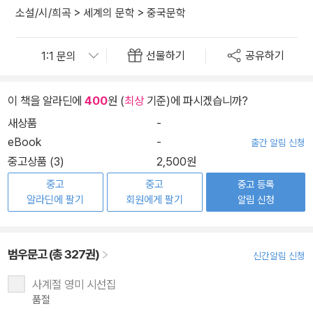
소설/시/희곡
>
세계의 문학
>
중국문학
선물하기
공유하기
이 책을 알라딘에
400
원 (
최상
기준)에 파시겠습니까?
새상품
-
eBook
-
출간 알림 신청
중고상품 (3)
2,500원
중고
중고
중고 등록
알라딘에 팔기
회원에게 팔기
알림 신청
범우문고 (총 327권)
신간알림 신청
사계절 영미 시선집
품절