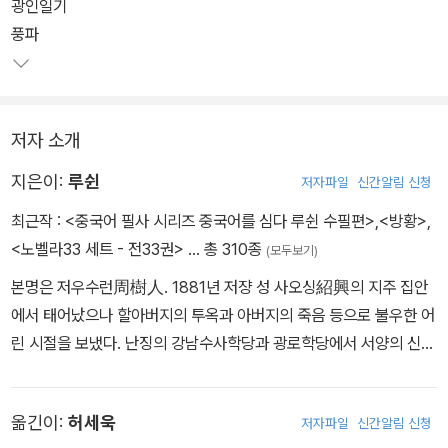
광인일기
풍파
저자 소개
지은이:
루쉰
저자파일
신간알림 신청
최근작 :
<중국어 필사 시리즈 중국어를 심다 루쉰 수필편>
,
<방황>
,
<노벨라33 세트 - 전33권>
… 총 310종
(모두보기)
본명은 저우수런周樹人. 1881년 저쟝 성 사오싱紹興의 지주 집안
에서 태어났으나 할아버지의 투옥과 아버지의 죽음 등으로 불우한 어
린 시절을 보냈다. 난징의 강남수사학당과 광로학당에서 서양의 신문
물을 공부했으며, 국비 장학생으로 일본에 유학을 갔다. 1902년 고분
학원을 거쳐 1904년 센다이의학전문 학교에서 의학을 배웠다. 그러
옮긴이:
허세욱
저자파일
신간알림 신청
다 환등기에서 한 중국인이 총살당하는 장면을 그저 구경하는 중국인