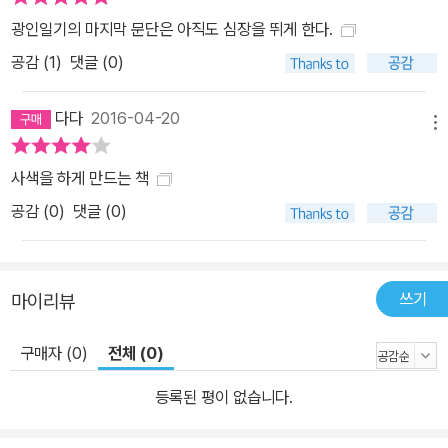
만, 시 창작도 꾸준히 해서 한글 시집 2권과 중문 시집도 출간했다. 이
광인일기의 마지막 문단은 아직도 심장을 뛰게 한다.
렇듯 허세욱은 학자, 시인, 수필가, 번역가로서 다방면에서 활약했고,
공감 (
1
)
댓글 (0)
그 범위도 한국을 넘어 대만을 중심으로 중화권 양쪽에 널리 걸쳐 있
다. 이 책에서 집중하고 있는 수필의 경우, 허세욱은 고향이나 부모님
다다
2016-04-20
메뉴
에 대한 진솔한 감정이나 현대 문명에 대한 반성적 사유를 보이는 수
필을 주로 쓴 것으로 평가받고 있다.
사색을 하게 만드는 책
공감 (
0
)
댓글 (0)
쓰기
마이리뷰
구매자 (0)
전체 (0)
등록된 평이 없습니다.