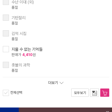
수난 이대 (외)
품절
기탄잘리
품절
김억 시집
품절
지울 수 없는 기억들
판매가
4,410
원
촛불의 과학
품절
더보기
전체선택
모두보기