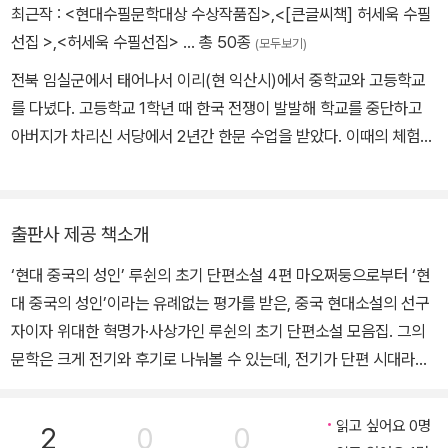
들을 보며 국민성의 개조를 위해서는 문학이 필요하다는 사실을 절감
최근작 :
<현대수필문학대상 수상작품집>
,
<[큰글씨책] 허세욱 수필
하고 학교를 그만두고 도쿄로 갔다. 도쿄에서 잡지 《신생》의 창간을
선집 >
,
<허세욱 수필선집>
… 총 50종
(모두보기)
계획하고 《하남》 에 「인간의 역사」 「마라시력설」을 발표하는 등 활발
전북 임실군에서 태어나서 이리(현 익산시)에서 중학교와 고등학교
하게 활동했다. 1909년 약 7년간의 일본 유학 생활을 마치고 귀국하
를 다녔다. 고등학교 1학년 때 한국 전쟁이 발발해 학교를 중단하고
여 항저우 저쟝양급사범 학당의 교사를 시작으로 사오싱, 난징, 베이
아버지가 차리신 서당에서 2년간 한문 수업을 받았다. 이때의 체험이
징, 샤먼, 광저우, 상하이 등에서 교편을 잡았고, 신해혁명 직후에는
중문학을 연구하는 데 영향을 미쳤을 듯하다. 1959년에 한국외국어
교육부 관리로 일하기도 했다. 루쉰이 문학가로서 이름을 알리기 시
대학교 중어과를 졸업하고 대만국립사범대학교에서 유학했다. 대만
작한 것은 1918년 5월 《신청년》에 중국 최초의 현대소설이라 일컬
에 체류하는 동안 허세욱은 ≪한국시선≫(1964)과 ≪춘향전≫을 번
어지는 「광인일기」를 발표하면서이다. 이때 처음으로 ‘루쉰’이라는 필
출판사 제공 책소개
역해 발간함으로써, 한국 문학을 소개했다. 그가 번역 소개한 한국 시
명을 썼다. 이후 그의 대표작인 「아큐정전」이 수록된 『외침』을 비롯하
‘현대 중국의 성인’ 루쉰의 초기 단편소설 4편 마오쩌둥으로부터 ‘현
인은 서정주, 박목월, 정지용 등이다. 1968년에는 2개월간 ≪한국 문
여 『방황』 『새로 엮은 옛이야기』 등 세 권의 소설집을 펴냈고, 그의 문
대 중국의 성인’이라는 유례없는 평가를 받은, 중국 현대소설의 선구
학 산론≫을 신문에 연재하기도 했다. 대만에서 석사(1963), 박사 학
학의 정수라 일컬어지는 잡문(산문)집 『아침 꽃 저녁에 줍다』 『화개
자이자 위대한 혁명가·사상가인 루쉰의 초기 단편소설 모음집. 그의
위(1968)를 받고, 귀국해 한국외국어대학교 중어과에 조교수로 부
집』 『무덤』 등을 펴냈으며, 그 밖에 산문시집 『들풀』과 시평 등 방대
문학은 크게 전기와 후기로 나눠볼 수 있는데, 전기가 단편 시대라면
임했다. 한국의 문학을 대만에 소개했을 뿐만 아니라, 중국의 문학을
한 양의 글을 썼다. 루쉰은 평생 불의하다고 생각하는 것들에 분노하
후기는 잡감문雜感文의 시대라고 할 수 있다. 루쉰은 그의 전기 문
한국에 번역해 소개하기도 했다. ≪중국 고대 문학사≫(법문사, 198
고 저항했는데, 그 싸움의 무기는 글, 그중에서 잡문이었다. 마오쩌둥
학에서 중국인의 영혼을 파헤치면서 반봉건·반사교·반노예적인 국민
6)와 ≪중국 현대 시선≫(을유문화사, 1976), ≪중공 현대 대표 시선
은 루쉰을 일컬어 “중국 문화혁명의 주장主將으로 위대한 문학가일
읽고 싶어요 0명
2
0
0
성 개조에 역점을 두었다. 여기에 소개하는 그의 데뷔작 <광인일기>
≫(전예원, 1987) 등이 그런 작업에 해당한다. 또한 ＜중국 수필의