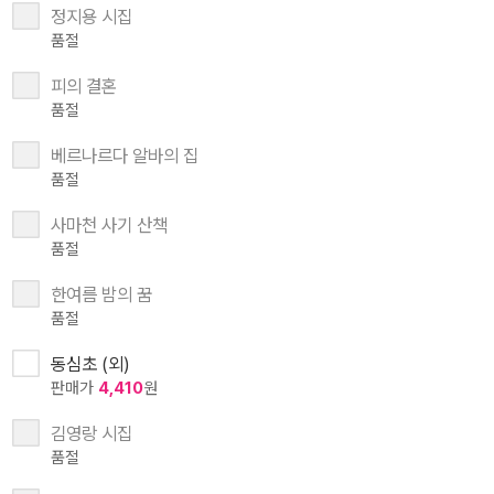
정지용 시집
품절
피의 결혼
품절
베르나르다 알바의 집
품절
사마천 사기 산책
품절
한여름 밤의 꿈
품절
동심초 (외)
판매가
4,410
원
김영랑 시집
품절