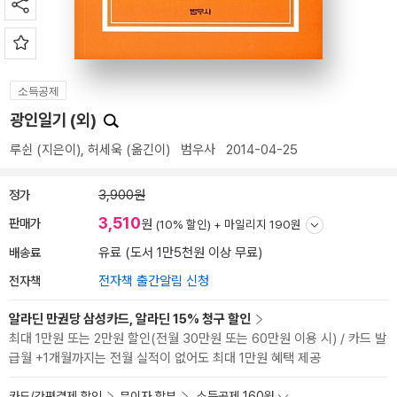
소득공제
광인일기 (외)
루쉰
(지은이),
허세욱
(옮긴이)
범우사
2014-04-25
정가
3,900원
3,510
판매가
원
(10% 할인) +
마일리지 190원
배송료
유료 (도서 1만5천원 이상 무료)
전자책
전자책 출간알림 신청
알라딘 만권당 삼성카드, 알라딘 15% 청구 할인
최대 1만원 또는 2만원 할인(전월 30만원 또는 60만원 이용 시) / 카드 발
급월 +1개월까지는 전월 실적이 없어도 최대 1만원 혜택 제공
카드/간편결제 할인
무이자 할부
소득공제 160원