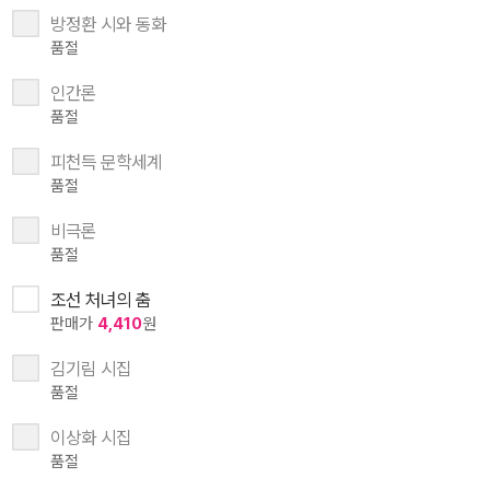
방정환 시와 동화
품절
인간론
품절
피천득 문학세계
품절
비극론
품절
조선 처녀의 춤
판매가
4,410
원
김기림 시집
품절
이상화 시집
품절