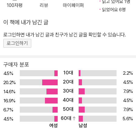
읽고 있어요 1명
뿐만 아니라 위대한 사상가, 혁명가”라고 했다. 마오쩌둥의 말처럼 루
100자평
리뷰
마이페이퍼
(1918)를 비롯하여 <풍파>(1920), <고향>(1921), <고독자>(192
전통＞을 1978년 1월부터 1979년 8월까지 ≪수필문학≫에 연재하
읽었어요 6명
쉰은 1936년 10월 19일 지병인 폐결핵으로 세상을 떠날 때까지 활
5)는 모두 이러한 전기 작품 중 백미로 꼽히는 단편들이다. <광인일
기도 했다. 이러한 그의 노력들 때문에 허세욱은 대만뿐 아니라 중화
발한 문학 활동뿐만 아니라 중국좌익작가연맹 참여, 문학단체 조직,
이 책에 내가 남긴 글
기>, <풍파>, <고향>은 첫 소설집 《외침(訥喊)》(1922)에서, <고
권에서 널리 인정을 받은 듯하다. 2003년에 베이징에서 있었던 ‘허
반대파와의 논쟁, 강연 활동을 펼쳤다. 이를 통해 중국의 부조리한 현
독자>는 두 번째 소설집 《방황》(1926)에서 뽑아 함께 묶었다.
세욱 중문 수필 세미나’는 이례적으로 외국인 작가를 초청한 것으로
로그인하면 내가 남긴 글과 친구가 남긴 글을 확인할 수 있습니다.
실에 온몸으로 맞서 희망을 발견하고 새로운 길을 제시하고자 했다.
평가받는다. 한국외대 도서관장, 한국외대 동양어대학장, 한국 중국
로그인하기
현대 문학학회 회장, 중국 어문 연구회 회장, 한국 수필 문학 진흥회의
부회장, 버클리 캘리포니아대학 중국 연구소 객좌 연구원, 고려대학
구매자 분포
교 중문과 교수, 고려대 중문과 학과장 및 대학원 주임 등을 역임했으
10대
2.2%
4.5%
며, 중국 문예협회에서 제정한 ‘중국 문학상’(1970)과 한국 수필 문
20대
4.5%
20.2%
학 진흥회가 제정한 제6회 ‘현대 수필 문학상’(1987), 임실 문학 대
30대
7.9%
14.6%
상(2000) 등을 수상했고, 2010년에는 대만 지산 문화 예술 훈장(鷄
40대
4.5%
山文化藝術勳章)을 받았다. 유학한 대만뿐만 아니라 미국(아이오
16.9%
와대, 버클리대, 캘리포니아대, 스탠포드대), 유럽, 중국, 필리핀, 홍
50대
7.9%
6.7%
콩, 소련(모스크바와 레닌그라드) 등을 방문해 강연하거나 연구했다.
60대
5.6%
4.5%
여성
남성
지금까지는 주로 허세욱의 학자로서의 면모를 살펴보았다면, 다음으
로는 문예인으로서의 면모를 살펴보고자 한다. 허세욱은 1956년 대