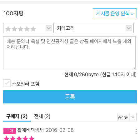
학 3학년 재학 중에 ＜레일의 대화＞로 제1회 전국 대학생 시 콩쿠르
100자평
게시물 운영 원칙
에서 입상을 할 정도로 일찌감치 문예에 소질을 보였다. 그런데 졸업
과 동시에 유학길에 올랐기 때문에 그의 문필 활동은 대만에서 시작
카테고리
되었다. 1961년에 대만에서 중문 시(＜이름＞, ＜소원＞)를 ≪현대
문학≫지에, 중문 수필(＜한 그루의 나무＞, ＜피난＞)을 ≪작품≫지
에 각각 추천받음으로써 문필 생활을 시작한 것이다. 하지만 작품집
은 1969년에 한국에서 처음 발간되었다. 첫 작품집은 시집 ≪청막≫
(일지사)이었다. 그러나 이 시집 발간 이후로는 주로 수필을 쓰는 것
현재
0
/280byte (한글 140자 이내)
에 집중했다. 그리하여 1976년에 첫 수필집 ≪움직이는 고향≫(범우
스포일러 포함
사)을 출판한 이래, ≪태양제≫(오거서, 1981), ≪달이 뜨면 꽃이 피
고≫(범우사, 1983), ≪인간 속의 흔적≫(보성사, 1990), ≪돌을 만
등록
나면 비켜 가는 물처럼≫(화동출판사, 1994), ≪임대 마차≫(세손출
판사, 2002, ≪송정 다리≫(수필과비평사, 2008) 등 7권의 수필집
구매자 (2)
전체 (2)
과, 대표작을 모은 4권의 수필선을 출간했다. 중문 수필집도 3권 펴
냈다. 이 작품집들에 실린 수필은 총 400여 편에 달한다. 기행집까지
홀애비책냄새
2016-02-08
메뉴
아우르면 그 수는 더욱 늘어난다. 분량에서는 수필에 미치지 못하지