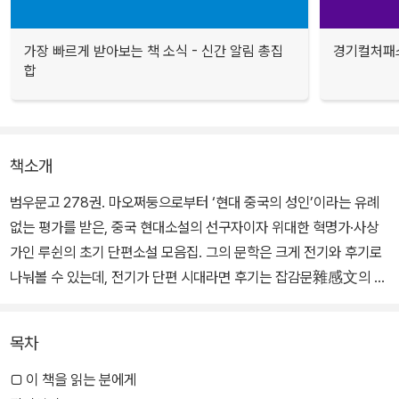
가장 빠르게 받아보는 책 소식 - 신간 알림 총집
경기컬처패스
합
책소개
범우문고 278권. 마오쩌둥으로부터 ‘현대 중국의 성인’이라는 유례
없는 평가를 받은, 중국 현대소설의 선구자이자 위대한 혁명가·사상
가인 루쉰의 초기 단편소설 모음집. 그의 문학은 크게 전기와 후기로
나눠볼 수 있는데, 전기가 단편 시대라면 후기는 잡감문雜感文의 시
대라고 할 수 있다. 루쉰은 그의 전기 문학에서 중국인의 영혼을 파헤
치면서 반봉건·반사교·반노예적인 국민성 개조에 역점을 두었다.
목차
□ 이 책을 읽는 분에게