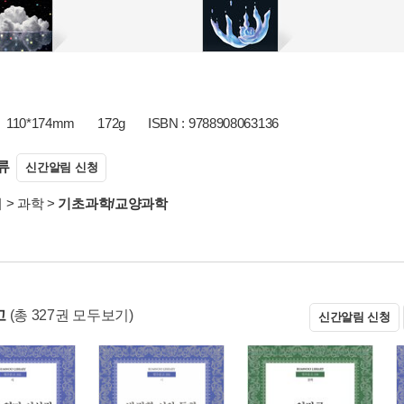
110*174mm
172g
ISBN : 9788908063136
류
신간알림 신청
서
>
과학
>
기초과학/교양과학
고
(총 327권 모두보기)
신간알림 신청