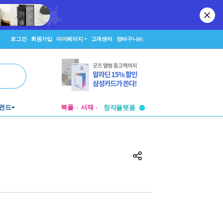
로그인
회원가입
마이페이지
고객센터
장바구니
(0)
투비컨티뉴드
펀드
북플
서재
창작플랫폼
투비컨티뉴드