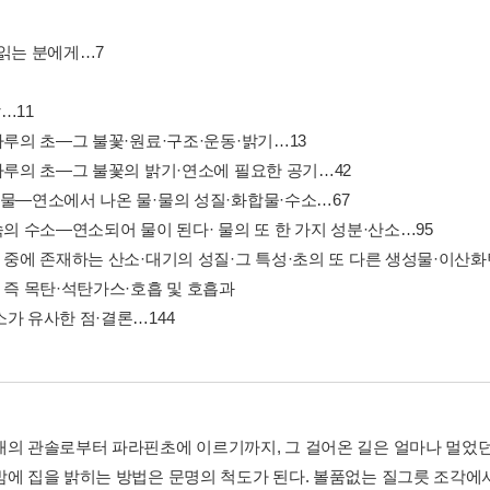
 읽는 분에게…7
…11
자루의 초―그 불꽃·원료·구조·운동·밝기…13
 자루의 초―그 불꽃의 밝기·연소에 필요한 공기…42
성물―연소에서 나온 물·물의 성질·화합물·수소…67
속의 수소―연소되어 물이 된다· 물의 또 한 가지 성분·산소…95
기 중에 존재하는 산소·대기의 성질·그 특성·초의 또 다른 생성물·이산화
소 즉 목탄·석탄가스·호흡 및 호흡과
소가 유사한 점·결론…144
대의 관솔로부터 파라핀초에 이르기까지, 그 걸어온 길은 얼마나 멀었던가
밤에 집을 밝히는 방법은 문명의 척도가 된다. 볼품없는 질그릇 조각에서