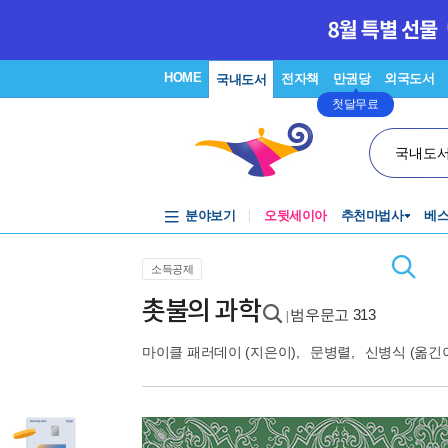
HOME
전자책
만권당
외국도서
국내도서
첫달무료
국내도
분야보기
오뒷세이아
추천마법사
베
소득공제
촛불의 과학
범우문고 313
|
마이클 패러데이
(지은이),
문병렬
,
신병식
(옮긴