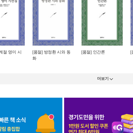
사계절 영미 시
[품절] 방정환 시와 동
[품절] 인간론
화
더보기