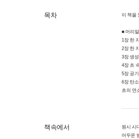
목차
이 책을
■ 머리말
1장 한 
2장 한
3장 생
4장 초 
5장 공
6장 탄
초의 연
책속에서
원시 시
어두운 