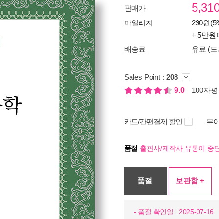
5,31
판매가
마일리지
290원(5
+ 5만원
배송료
유료 (도
Sales Point :
208
9.0
100자평(
카드/간편결제 할인
무이
품절
출판사/제작사 유통이 중단
품절
보관함 +
- 품절 확인일 : 2025-07-16