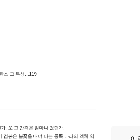
탄소·그 특성…119
. 또 그 간격은 얼마나 컸던가.
 검붉은 불꽃을 내며 타는 동쪽 나라의 액체 역