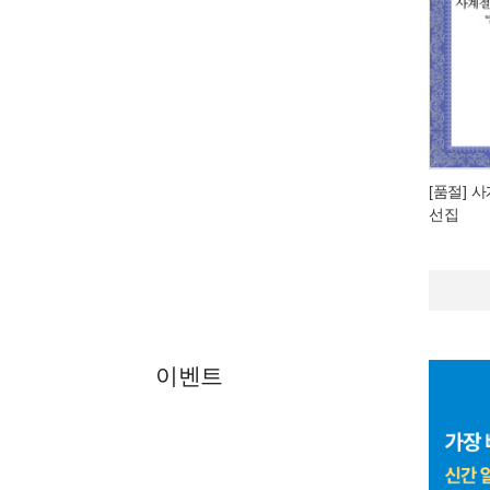
[품절] 
선집
이벤트