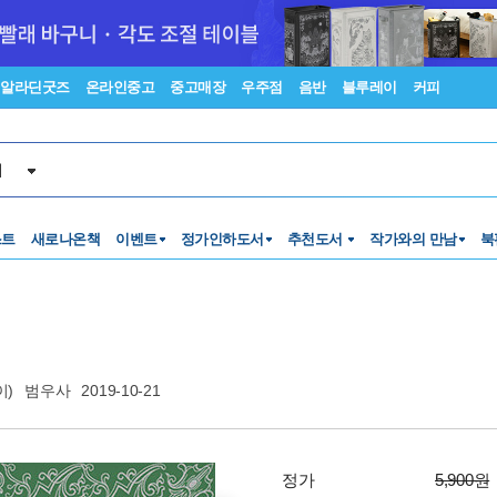
알라딘굿즈
온라인중고
중고매장
우주점
음반
블루레이
커피
서
스트
새로나온책
이벤트
정가인하도서
추천도서
작가와의 만남
북
이)
범우사
2019-10-21
정가
5,900원