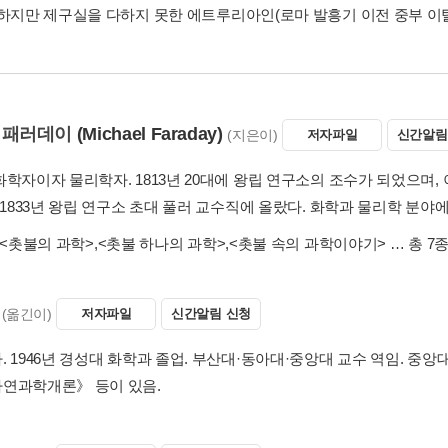
교하지만 제구실을 다하지 못한 에트루리아인(로마 발흥기 이전 중부 이탈
 패러데이
(Michael Faraday)
(지은이)
저자파일
신간알림
학자이자 물리학자. 1813년 20대에 왕립 연구소의 조수가 되었으며, 이후
, 1833년 왕립 연구소 초대 풀러 교수직에 올랐다. 화학과 물리학 분
<촛불의 과학>
,
<촛불 하나의 과학>
,
<촛불 속의 과학이야기>
… 총 7
(옮긴이)
저자파일
신간알림 신청
. 1946년 경성대 화학과 졸업. 부산대·동아대·중앙대 교수 역임. 
연과학개론》 등이 있음.