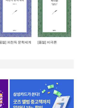
[품절] 피천득 문학세계
[품절] 비극론