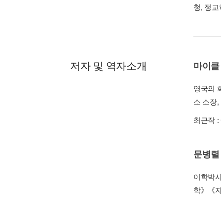
청, 정
저자 및 역자소개
마이클
영국의 화
소 소장
최근작 :
문병렬
이학박사
학》《자