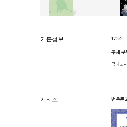
기본정보
172쪽
주제 분
국내도
시리즈
범우문