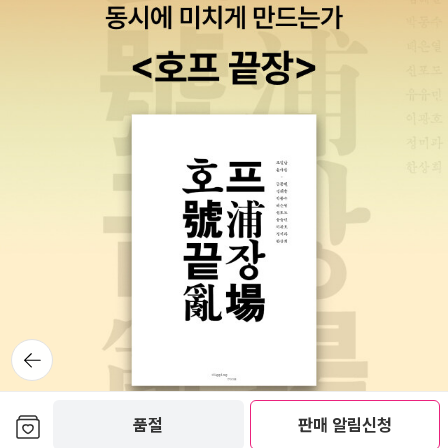
에서는 아예 <셰익스피어 전집>로만 팔고 있다. 모든 셰익스피
어 작품이 이 한 권의 책에 다 담았기 때문이다. 그래서 총 1800
쪽에 가격도12만원. 아마 판형도 매우 클 것이다. 전작품을 한 권
에 담았다는 게 흥미롭지만, 다소 부담스러운 것도 사실.5. 문학
동네 이경식 역 민음사, 열린책들과 함께 가장 대중적인 문학 전
문 출판사인 문학동네에서는 의외로 셰익스피어 번역이 별로 없
었다. <템페스트>는 다른 출판사에서는 잘 번역하지 않은 작품
이기에 흥미롭지만, <햄릿>과 <베니스의 상인>과 함께 딱 3작
품뿐, 심지어 역자인 이경식은 한국 셰익스피어학회 회장이라고
하는데도 말이다. 이렇게 셰익스피어 비평사와 연구서까지 쓰신
분이 정작 셰익스피어 번역은 별로 하지 않았단 점이 의아하지만,
이분 번역도 신뢰하고 읽을 수 있겠다.6. 전예원 신정옥 역 전예
뒤로가
기
원 신정옥 역.신정옥 씨도 한국 셰익스피어학회 회장을 역임했다.
전집 형식으로 상당수의 작품이 번역되었다. 80~90년대에 번역
보관함담기
된 것들이 많아서 과연 현재 읽어도 자연스러울지는 잘 모르겠다.
품절
판매 알림신청