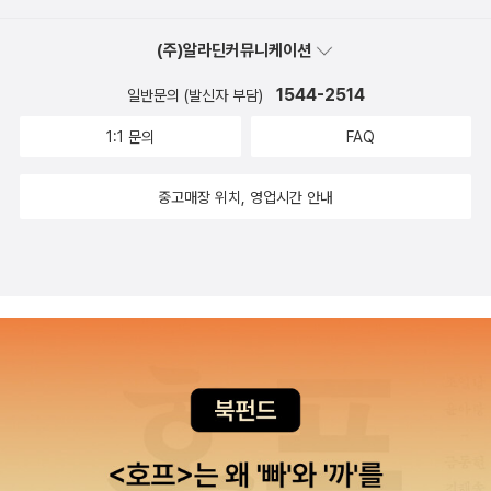
대학교 및 미네소타 대학교에서 문학석사 학위를, 미시건 대학교
에서 문학박사 학위를 취득했다. 연세대학교 영어영문학과 교수
(주)알라딘커뮤니케이션
로 재직 중이다.' 그가 민음사에서 나오는 셰익스피어 작품을 거
1544-2514
의 다 번역하고 있다. 이분만의 특징은 '운율을 살린 운문 번역'이
일반문의 (발신자 부담)
라는 점과 우선 최신 번역이라는 점이다. 소네트 번역은 2007년
1:1 문의
FAQ
에 작고하신 피천득 선생의 번역을 썼다.2. 열린책들 박우수 번역
문학 관련으로 또 다른 대표적인 출판사인 열린책들. 주로 맥베스
중고매장 위치, 영업시간 안내
나 햄릿 같은 비극 위주로 번역하였다. 그의 소네트도 번역되었
다. 번역에 박우수는 셰익시프어 전공자로, <셰익스피어의 역사
극> <셰익스피어와 인간의 확장> <셰익스피어와 바다> 같은
연구서들도 냈다. 그래서 전공자가 직접 번역했다는 점에서 포인
트가 있다.3. 한국외국어대학교출판부 지식출판원 한국외국어대
학교출판부에서 총 11작품을 번역했다. 이중 3작품을 번역한 박
우수는 위의 그 인물과 동일인물이다. 외대 교수라고 한다. 이 외
에 다른 역자들도 주로 셰익스피어 연구가들이다. 4. 문학과 지성
사 이상섭 역 시, 인문, 문학 등으로 유명한 출판사 문학과지성사