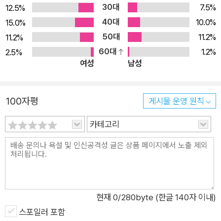
30대
언어적 해석이 달라지고, 더 좋은 묘안이 떠오르기도 하며, 배우의 발
7.5%
12.5%
성에 도움 되는 연결과 휴지의 기발한 발상이 불쑥 생각나기 때문에
40대
10.0%
15.0%
더더욱 그렇다. 그래서 책 펼칠 때마다 나는 자꾸만 고치고 싶어서 몸
50대
11.2%
11.2%
살 난다. 개역의 기회를 학수고대하는 이유가 된다.
60대
1.2%
2.5%
그러나 읽고 번역하고 고치는 일은 늘 어렵다. 왜냐하면 셰익스피어
여성
남성
는 읽으면서 보아야 하기 때문이다. 특히 이 작품은 음악과 춤과 대사
가 달빛이 되고, 숲이 되는 환상 속에서, 정상과 비정상이 화합하고,
100자평
게시물 운영 원칙
가능과 불가능이 자리를 바꾸는 사랑의 축제이기에 상상력 속으로 미
친 듯 빠져 들어가야 한다.
카테고리
이 작품은 셰익스피어가 초창기 희극의 실험적 모색기를 지나서 낭만
적이며 철학적인 성숙기로 향하는 길목에서 거둔 수작이다. 무궁무진
한 언어의 희롱 속에서 웃고 즐기면서 이중 삼중의 의미가 숨어 있는
저변底邊의 진의를 건지는 수확이 없으면 개역과 교정은 할 수 없을
것이다. 반죽을 하면 할수록 탄력이 생기는 일은 이 일을 두고 하는 말
현재
0
/280byte (한글 140자 이내)
인가.
스포일러 포함
범우사에서 셰익스피어 책을 내면서 꽤 세월이 흘렀다. 놀랍고 반가