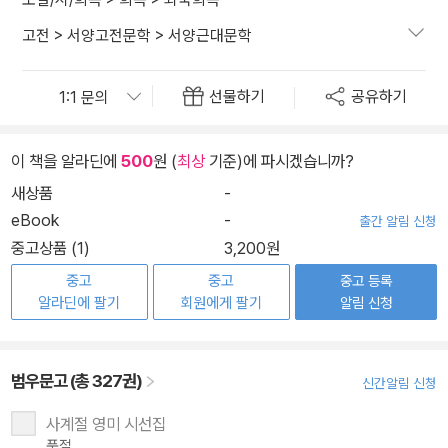
고전
>
서양고전문학
>
서양근대문학
선물하기
공유하기
이 책을 알라딘에
500
원 (
최상
기준)에 파시겠습니까?
새상품
-
eBook
-
출간 알림 신청
중고상품 (1)
3,200원
중고
중고
중고 등록
알라딘에 팔기
회원에게 팔기
알림 신청
범우문고 (총 327권)
신간알림 신청
사계절 영미 시선집
품절