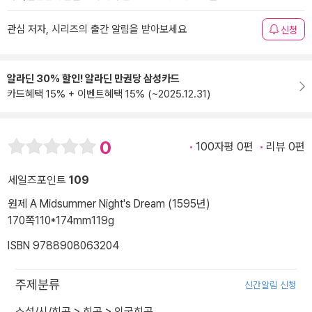
관심 저자, 시리즈의 출간 알림을 받아보세요
신청
알라딘 30% 할인! 알라딘 만권당 삼성카드
카드혜택 15% + 이벤트혜택 15% (~2025.12.31)
0
100자평 0편
리뷰 0편
세일즈포인트
109
원제 A Midsummer Night's Dream (1595년)
170쪽
110*174mm
119g
ISBN 9788908063204
주제분류
신간알림 신청
소설/시/희곡
>
희곡
>
외국희곡