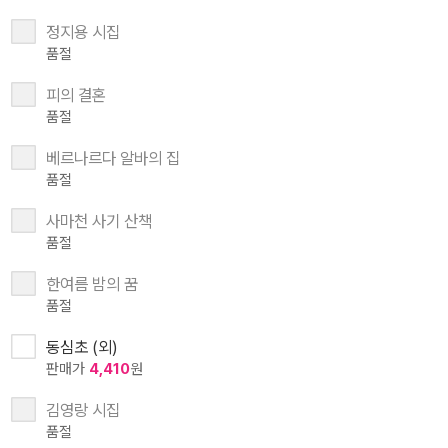
정지용 시집
품절
피의 결혼
품절
베르나르다 알바의 집
품절
사마천 사기 산책
품절
한여름 밤의 꿈
품절
동심초 (외)
판매가
4,410
원
김영랑 시집
품절