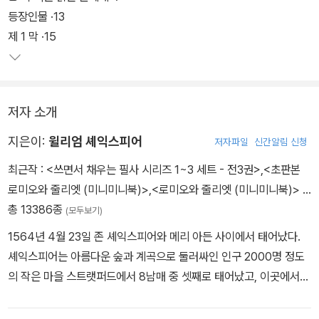
등장인물 ·13
제 1 막 ·15
저자 소개
지은이:
윌리엄 셰익스피어
저자파일
신간알림 신청
최근작 :
<쓰면서 채우는 필사 시리즈 1~3 세트 - 전3권>
,
<초판본
로미오와 줄리엣 (미니미니북)>
,
<로미오와 줄리엣 (미니미니북)>
…
총 13386종
(모두보기)
1564년 4월 23일 존 셰익스피어와 메리 아든 사이에서 태어났다.
셰익스피어는 아름다운 숲과 계곡으로 둘러싸인 인구 2000명 정도
의 작은 마을 스트랫퍼드에서 8남매 중 셋째로 태어났고, 이곳에서
학교를 다녔다. 주로 《성경》과 고전을 통해 읽기와 쓰기를 배웠고 라
틴어 격언도 암송하곤 했다. 열한 살에 입학한 문법 학교에서 문법, 논