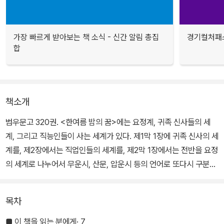
가장 빠르게 받아보는 책 소식 - 신간 알림 총집
경기컬처패스
합
책소개
범우문고 320권. <한여름 밤의 꿈>에는 요정계, 귀족 신사들의 세
계, 그리고 직능인들이 사는 세계가 있다. 제1막 1장에 귀족 신사의 세
계를, 제2장에서는 직업인들의 세계를, 제2막 1장에서는 전반을 요정
의 세계로 나누어서 무운시, 산문, 압운시 등의 언어로 또다시 구분해
서 독립된 장으로 제시하고 있다.
목차
■ 이 책을 읽는 분에게· 7