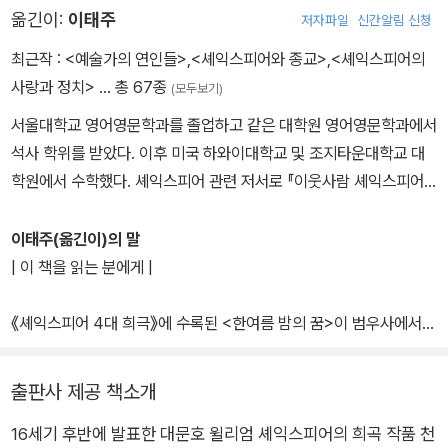
옮긴이:
이태주
저자파일
신간알림 신청
리학, 수사학, 문학 등을 배웠는데, 《성경》과 더불어 오비디우스의
《변신》은 셰익스피어에게 상상력의 원천이 된다. 그리스어도 배웠지
최근작 :
<예술가의 연인들>
,
<셰익스피어와 종교>
,
<셰익스피어의
만 그리 신통하지는 않았다. 그 때문에 동시대 극작가 벤 존슨은 “라
사랑과 정치>
… 총 67종
(모두보기)
틴어는 신통하지 않고, 그리스어는 더 말할 것이 없다”라고 셰익스피
서울대학교 영어영문학과를 졸업하고 같은 대학원 영어영문학과에서
어를 조롱하기도 했다. 그러나 셰익스피어의 타고난 언어 구사 능력,
석사 학위를 받았다. 이후 미국 하와이대학교 및 조지타운대학교 대
무대 예술에 대한 천부적인 감각, 다양한 경험, 인간에 대한 심오한 이
학원에서 수학했다. 셰익스피어 관련 저서로 『이웃사람 셰익스피어』
해는 그를 위대한 극작가로 만들기에 부족함이 없었다. 그는 제대로
『원어와 함께 읽는 셰익스피어 명언집』 『셰익스피어와 함께 읽는 채
교육받지는 못했지만, 자연으로부터 모든 것을 배운 자연의 아들이자
근담』 『셰익스피어 4대 비극』 『셰익스피어 4대 희극』 『셰익스피어
이태주(옮긴이)의 말
천재였다. 1590년대 초반 셰익스피어가 집필한 《타이터스 앤드로니
4대 사극』 『셰익스피어와 성서』 『셰익스피어와 종교』 『셰익스피어
| 이 책을 읽는 분에게 |
커스》, 《헨리 6세》, 《리처드 3세》 등이 런던 무대에서 상연되었다.
의 사랑과 정치』 등이, 그 외 저서로 『세계 연극의 미학』 『연극은 무엇
특히 《헨리 6세》는 공전의 히트를 기록했다. 그에 대해 악의에 찬 비
을 할 수 있는가』 『브로드웨이』 『R 교수의 연극론』 『충격과 방황의
《셰익스피어 4대 희극》에 수록된 <한여름 밤의 꿈>이 범우사에서
난도 없지 않았지만, 시간이 지날수록 그의 작품은 인기를 더해 갔다.
한국연극』 『한국연극 전환시대의 질주』 『재벌들의 밥상』 『유진 오
처음 간행된 해가 1997년이다. 이 작품의 번역은 이보다 훨씬 앞서 1
1623년 벤 존슨은 그리스와 로마의 극작가와 견줄 수 있는 사람은 오
닐：빛과 사랑의 여로』 『불멸의 연인들：로렌스 올리비에와 비비안
986년 당시 연극협회 이사장이던 김의경 씨가 영국의 연출가 패트릭
직 셰익스피어뿐이라고 호평하며, 그는 “어느 한 시대 사람이 아니라,
출판사 제공 책소개
리』 『예술가의 연인들』 등이 있다. 단국대학교 영어영문학과 및 연극
터커를 초청해서 무대에 올리려고 나에게 일을 부탁한 것이 계기가
모든 시대의 사람”이라고 칭찬했다. 1668년 존 드라이든은 셰익스피
영화학과 교수·공연예술연구소장·대중문화예술대학원장, 한국연극학
16세기 후반에 발표한 대문호 윌리엄 셰익스피어의 희곡 작품 천
되었다.
어를 “가장 크고 포괄적인 영혼”이라고 극찬했다. 셰익스피어는 159