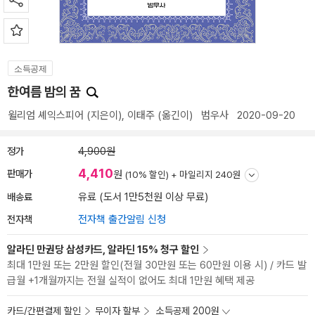
소득공제
한여름 밤의 꿈
윌리엄 셰익스피어
(지은이),
이태주
(옮긴이)
범우사
2020-09-20
정가
4,900원
4,410
판매가
원
(10% 할인) +
마일리지 240원
배송료
유료 (도서 1만5천원 이상 무료)
전자책
전자책 출간알림 신청
알라딘 만권당 삼성카드, 알라딘 15% 청구 할인
최대 1만원 또는 2만원 할인(전월 30만원 또는 60만원 이용 시) / 카드 발
급월 +1개월까지는 전월 실적이 없어도 최대 1만원 혜택 제공
카드/간편결제 할인
무이자 할부
소득공제 200원