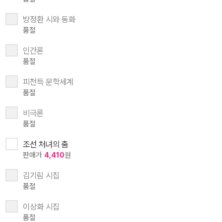
방정환 시와 동화
품절
인간론
품절
피천득 문학세계
품절
비극론
품절
조선 처녀의 춤
판매가
4,410
원
김기림 시집
품절
이상화 시집
품절