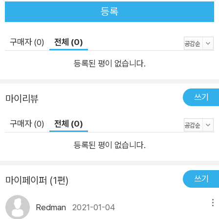
운 것은 꾸준히 셰익스피어 책을 낸다는 사실이다. 이 일은 결코 쉬운
등록
일이 아닐 것이다. 지하철에서도 읽을 수 있는 셰익스피어 문고판이
있었으면 좋겠다는 말을 윤형두 회장과 나눈 적이 있는데, 어느 새
구매자 (0)
전체 (0)
《한여름 밤의 꿈》이 희곡선 작은 판형으로 나왔다. 이 일은 범우사 편
집 직원들의 헌신적인 노력 때문에 가능한 일이었을 것이다. 이제 전
등록된 평이 없습니다.
철에서, 공원에서, 길에서, 로비에서 햄릿이 호주머니에서 얼굴을 내
밀고, 로미오와 줄리엣이 가방에서 나와 키스를 하며, 헬레나와 허미
쓰기
마이리뷰
아가 안주머니에서 바깥주머니로 가다가 만나고, 리어왕이 뒷주머니
핸드폰에서 코델리아를 안고 나오는 드라마가 일상의 그림이 되는 날
구매자 (0)
전체 (0)
이 눈앞에 오고 있는 듯하다.
등록된 평이 없습니다.
쓰기
마이페이퍼 (1편)
Redman
2021-01-04
메뉴