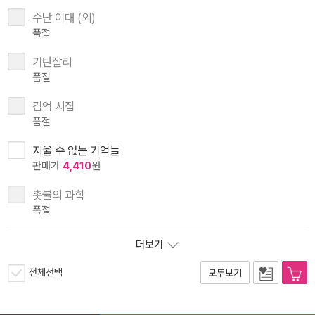
수난 이대 (외)
품절
기탄잘리
품절
김억 시집
품절
지울 수 없는 기억들
판매가
4,410
원
촛불의 과학
품절
더보기
전체선택
모두보기