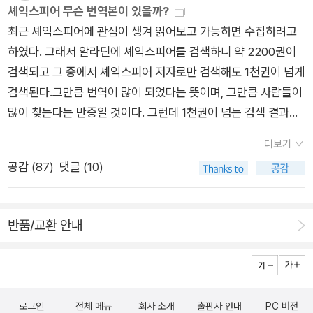
셰익스피어 무슨 번역본이 있을까?
최근 셰익스피어에 관심이 생겨 읽어보고 가능하면 수집하려고
하였다. 그래서 알라딘에 셰익스피어를 검색하니 약 2200권이
검색되고 그 중에서 셰익스피어 저자로만 검색해도 1천권이 넘게
검색된다.그만큼 번역이 많이 되었다는 뜻이며, 그만큼 사람들이
많이 찾는다는 반증일 것이다. 그런데 1천권이 넘는 검색 결과는
다소 부담스럽다. 그리고 출판사별로, 역자별로 번역본이 너무 천
더보기
차만별이라 민음사 같은 메이저 출판사 제외하면 무슨 역본이 있
공감 (
87
)
댓글 (10)
는지도 잘 못 찾겠다. 그래서 이번 페이퍼에서는 우선 번역자별
비교는 차치하고, 어떤 번역본이 있는지만 정리해보려 한다.다 정
리한 다음에 가장 끌리는 판본은 김정환 역본과 시공사와 펭귄클
반품/교환 안내
래식이다. 펭귄은 무엇보다 표지가 ㅎㅎ 1. 민음사 최종철 민음사
컬렉션으로도 유명한 민음사. 전집도 발간하고 있는데 왜인지 이
5권이 끝이다. 그래도 주요 희극과 비극은 단권으로 번역되어 있
다. 번역의 최종철은 '연세대학교 영어영문학과를 졸업했다. 연세
로그인
전체 메뉴
회사 소개
출판사 안내
PC 버전