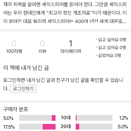
회 회장, 국제연극평론가협회(IATC) 집행위원 겸 아시아-태평양 지
재의 위력을 알려면 셰익스피어를 읽어야 한다. 그만큼 셰익스피
그때나 지금이나 연극의 일은 급하고, 바쁘고 서둘게 된다. 나의 번역
0년에서 1613년에 이르기까지 10편의 비극(로마극 포함), 18편의
역센터 위원장, 예술의전당 이사, 국립극장 운영위원, 서울시극단장,
일도 시간에 쫓기며 하는 일이었다. 셰익스피어 일을 이렇게 하다니
어는 우리 현대인에게 “최고의 정신 개조자료”이기 때문이다. 이
희극, 10편의 역사극, 그리고 시집 《소네트》를 집필했다. 38편의 희
한국연극교육학회장, 한국연극평론가협회 회장, 동아방송예술대학교
지금 생각하면 무모하고 야만스럽고, 창피한 일이 아닐 수 없다. 그래
미 알려진 대로 윌리엄 셰익스피어는 400여 년간 세계 대문호의
곡 작품들은 상연 연대에 따라 대개 4기로 분류된다.
초빙교수 등을 역임했다. 현재 공연예술평론가로 활동하고 있다.
도 일은 그럭저럭 마무리되고 공연도 무난히 끝났다. 연출가의 실력
영예를 누리고 있는 천재적인 작가이다. 오늘날에도 수많은 그의
이 워낙 좋았고, 우리나라 말을 모르는 외국인이라 언어의 문제가 그
작품이 무대에 올려지고 있으며, 이미 그의 희곡으로 만들어진 영
읽고 싶어요 0명
0
0
1
리 까다롭지 않았을 것이다. 그 이후 나는 늘 미진한 생각으로 마음이
화가 300개 이상 상영되기도 하였다. 이 책은 셰익스피어의 희곡
읽고 있어요 0명
100자평
리뷰
마이페이퍼
편치 않았다.
중 하나로 1594년 발표되었다. <한여름 밤의 꿈>에는 세 가지
읽었어요 0명
세월이 지나면서 나는 연극평론 일과 학교 일로 이 일을 한동안 잊고
층의 세계가 있다. 요정계, 귀족 신사들의 세계, 그리고 직능인들
이 책에 내가 남긴 글
있었다. 그러던 어느 날 느닷없이 범우사에서 걸려온 전화벨이 울렸
이 사는 세계이다. 셰익스피어는 이 작품에서 제1막 1장에 귀족
다. 번역서를 내자는 요청을 받고 나는 이 작품 첫번째 대본에 개역과
로그인하면 내가 남긴 글과 친구가 남긴 글을 확인할 수 있습니
신사의 세계를, 제2장에서는 직업인들의 세계를, 제2막 1장에서
교정을 하게 되는 기회를 얻게 되고 마침내 무거운 짐을 내리며 한 숨
다.
는 전반을 요정의 세계로 나누어서 무운시(無韻詩), 산문, 압운
로그인하기
돌리게 되었다.
시(押韻詩) 등의 언어로 또다시 구분해서 독립된 장으로 제시하
셰익스피어 번역의 주기는 10년이 이상적이다. 10년이면 언어가 달
고 있다.
구매자 분포
라진다는 것이 어문학자들의 주장이기에 번역본은 그것을 고비로 새
10대
1.2%
5.0%
롭게 손을 봐야 한다는 것이다. 나는 이 의견에 전적으로 찬성이다. 문
20대
5.0%
17.5%
제는 우리의 일상 언어가 달라지는 것만이 아니고, 읽으면 읽을수록