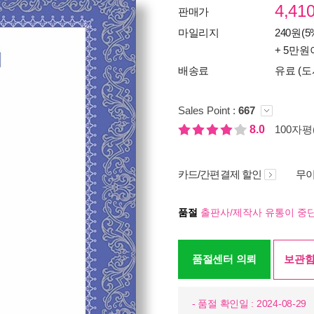
4,41
판매가
마일리지
240원(5
+ 5만원
배송료
유료 (도
Sales Point :
667
8.0
100자평(
카드/간편결제 할인
무이
품절
출판사/제작사 유통이 중단
품절센터 의뢰
보관함
- 품절 확인일 : 2024-08-29