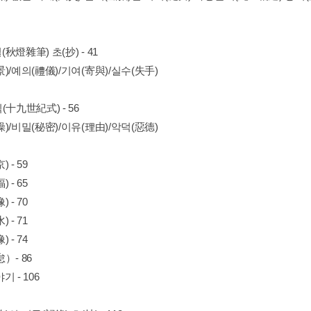
秋燈雜筆) 초(抄) - 41
)/예의(禮儀)/기여(寄與)/실수(失手)
(十九世紀式) - 56
)/비밀(秘密)/이유(理由)/악덕(惡德)
 - 59
 - 65
 - 70
 - 71
 - 74
）- 86
기 - 106