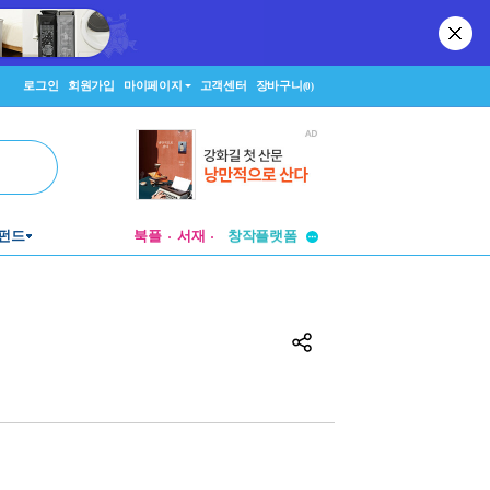
로그인
회원가입
마이페이지
고객센터
장바구니
(0)
투비컨티뉴드
펀드
북플
서재
창작플랫폼
투비컨티뉴드