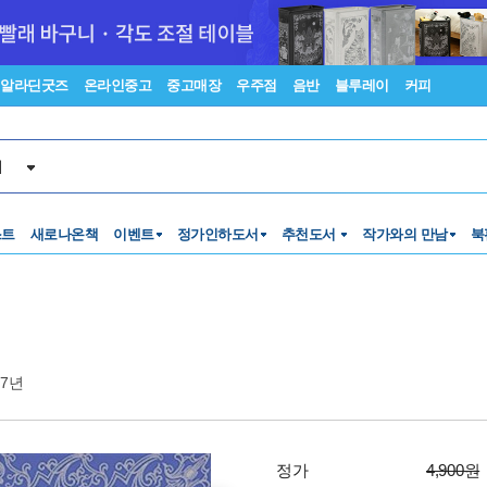
알라딘굿즈
온라인중고
중고매장
우주점
음반
블루레이
커피
서
스트
새로나온책
이벤트
정가인하도서
추천도서
작가와의 만남
북
37년
정가
4,900원