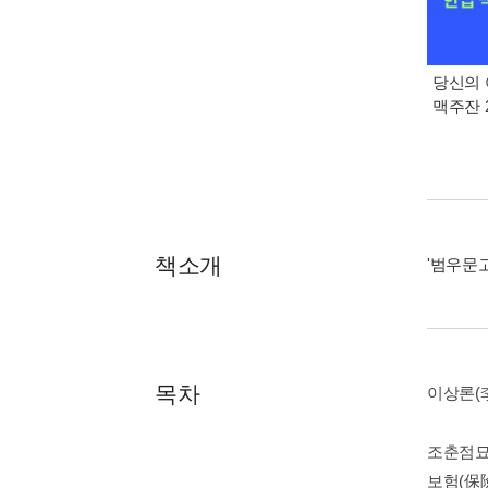
당신의 
맥주잔 2
책소개
'범우문고
목차
이상론(李
조춘점묘(
보험(保險