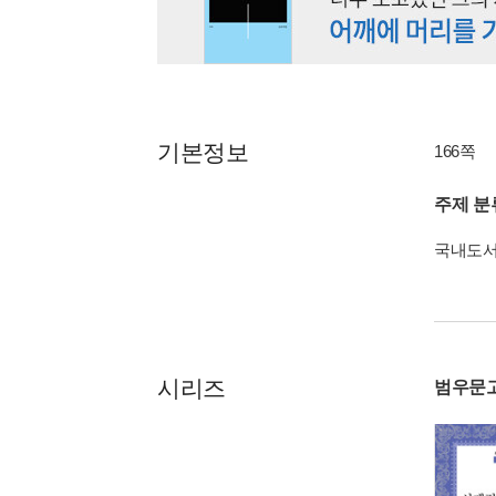
기본정보
166쪽
주제 분
국내도
시리즈
범우문