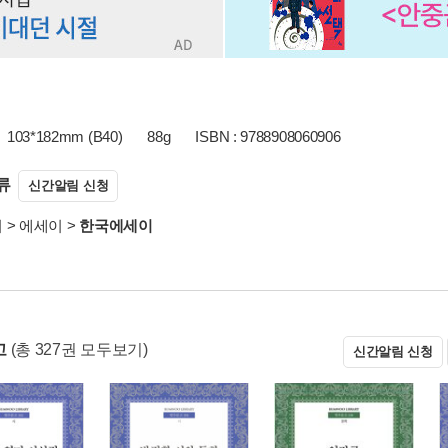
103*182mm (B40)
88g
ISBN : 9788908060906
류
신간알림 신청
서
>
에세이
>
한국에세이
고
(총 327권 모두보기)
신간알림 신청