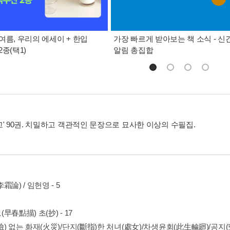
여름, 우리의 에세이 + 한입
가장 빠르게 받아보는 책 소식 - 신
종(택1)
알림 총집합
' 90권. 치밀하고 객관적인 문장으로 묘사한 이상의 수필집.
霜論) / 임헌영 - 5
早春點描) 초(抄) - 17
) 없는 화재(火災)/단지(斷指)한 처녀(處女)/차생윤회(此生輪廻)/공지