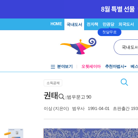
HOME
전자책
만권당
외국도서
국내도서
첫달무료
국내도
분야보기
오뒷세이아
추천마법사
베
소득공제
권태
범우문고 90
|
이상
(지은이)
범우사
1991-04-01
초판출간 19