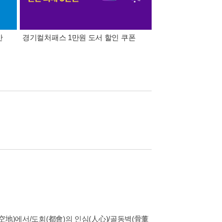
간
경기컬처패스 1만원 도서 할인 쿠폰
삼성카드가 쏜다! 알라
(空地)에서/도회(都會)의 인심(人心)/골동벽(骨董