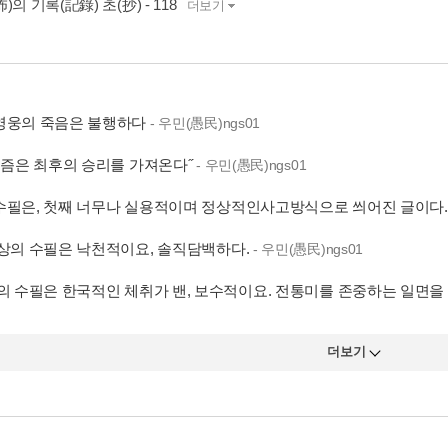
의 기록(記錄) 초(抄) - 118
더보기
영웅의 죽음은 불행하다
- 우민(愚民)ngs01
머니즘은 최후의 승리를 가져온다˝
- 우민(愚民)ngs01
수필은, 첫째 너무나 실용적이며 정상적인사고방식으로 씌어진 글이다
이상의 수필은 낙천적이요, 솔직담백하다.
- 우민(愚民)ngs01
그의 수필은 한국적인 체취가 밴, 보수적이요. 전통미를 존중하는 일면을
더보기