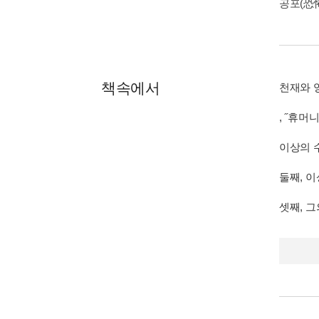
공포(恐怖)
책속에서
천재와 
, ˝휴
이상의 
둘째, 
셋째, 