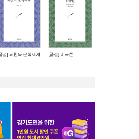
[품절] 피천득 문학세계
[품절] 비극론