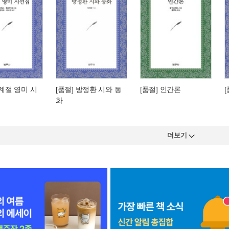
사계절 영미 시
[품절] 방정환 시와 동
[품절] 인간론
화
더보기