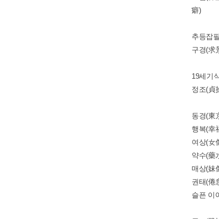
癖)
추등잡필(
구경(求景
19세기식
정조(貞操
동경(東京)
행복(幸福)
여상(女像)
약수(藥水)
매상(妹像)
권태(倦怠
슬픈 이야