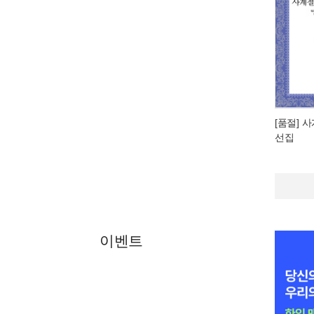
[품절] 
선집
이벤트