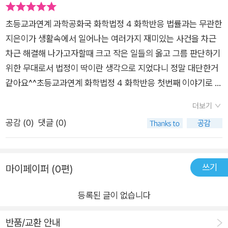
정말 과학적으로 맞는 거더라면서 아주 신이 났습니다. 할머니께
어요.그런데 머리카락 간장이 사기죄로 화학법정에 고소가 되어
사연으로 꼽았다. 다양한 지식을 만나고.. 실생활에 얼마나 화학
전화도 해서 아주 신이 났습니다 ^^ 이것 이외에도 과학이 실생
버립니다.정말 머리카락으로 간장을 만들 수 있는 거라구요?머
이 가까운지.. 그리고 무심코 지나친 것들이 화학 반응을 통해 일
초등교과연계 과학공화국 화학법정 4 화학반응 법률과는 무관한
활에서 얼마나 많이 사용되는지 또 얼마나 유용한 과학지식들이
리카락과 식용 염산, 식용 탄산나트륨이 있으면간장을 만들 수 있
어난 일이란 걸 다양한 사건을 통해 코믹하게 만나보는 화학 법
지은이가 생활속에서 일어나는 여러가지 재미있는 사건을 차근
속속이 박혀있는지를 읽을때마다 '아~! 그렇구나~!!'를 연발하면
는 것이라고 하네요.브라보!! 완전 놀랍습니다.일반 간장보다는
정.. 암기하려면 어려울 지 모르는 용어와 지식을 초등 중학년인
차근 해결해 나가고자할때 크고 작은 일들의 옳고 그름 판단하기
서 읽게 되는 책이랍니다. 이책을 읽고 방학숙제도 독후감써서
맛과 향이 조금 떨어지지만제조 기간이 짧고 먹어도 아무 이상이
울 공주는 웃으면서 재미있게 만나보고 있다. 과학 공화국 시리
위한 무대로서 법정이 딱이란 생각으로 지었다니 정말 대단한거
냈네요 ^^ 딸아이가 재미있게 읽기를 바랬던 저도 다음책이 궁
없다는 장점이 있다고 하네요.실제로 중국에서 생산이 되었었지
즈.. 다음엔 또 어떤 사건들이 기다리고 있을지..벌써부터 기대가
같아요^^초등교과연계 화학법정 4 화학반응 첫번째 이야기로 인
금할 정도니..ㅎㅎㅎㅎ정말 재미있는책 맞는것같네요..ㅎㅎ아이
만, 비위생으로 적발이 되어서중단이 되었던 실제 사례가 있었다
크다. 다음엔 어떤 지식으로 놀라게 될지..^^
공위성을 타고 무중력 체험하고 온 소년 라이트는 배낭에서 여러
들이 과학에 흥미를 팍팍 느낄수 있는 즐거운 시간을 만들어 주는
더보기
고 합니다.정말정말 재미있는 산과 염기에 관한 사건이었어요.흥
가지 물건들과 기록해 두었던 자료들 꺼내보면서 달나라 갔다 온
감사한 책입니다~!
공감 (
0
)
댓글 (0)
미로운 사건으로 과학을 이렇게 재미있게 접근하다니!놀라웠습
자신이 믿기지 않은 듯 감상에 빠져 있어요초등교과연계 과학공
니다.머리카락 간장 사건을 흥미롭게 읽은 우리 딸,머리카락 간장
화국의 라이트는 제45회 경시대회 예선 통과 해 시험 치러 강의
만드는 법을활동으로 해본다고 만들어보았습니다.머리카락과 식
실 갔어요. 식은죽 먹기로 문제를 다풀고 마지막까지 신중하게 풀
쓰기
마이페이퍼 (0편)
용 염산, 식용 탄산나트륨을 만들고섞어줍니다. 실제로 나의 머리
어 만점이라 생각했어요. 다음날 수상자 발표로 라이트는 1문제
카락으로 간장이 만들어진다고 얼마나 좋을까요?과학공화국 화
틀린 걸로 나와 경시대회 본부로 전화하니 오답을 적었다며 전화
등록된 글이 없습니다
학 법정 4. 화학반응을 읽고,머리카락 간장 만드는 법도 배우고,
끊어 라이트는 화가 나 화학법정에 고소했어요.양초 불꽃 모양 적
우리 딸이 간장 만드는 법을 쉽게 알려주었습니다.과학공화국 법
는 문제에서 라이트는 동그란 모양이라 적어 틀렸다했고 문출제
반품/교환 안내