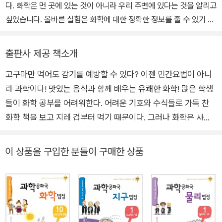
고 있다. 예컨대, 양파를 썰면 눈물이 나온다던지, 낡은 칫솔을 새 칫
들에게 과학과 수학의 즐거움을 알려주고자 책을 통해 독자를 만나고
다. 화학은 먼 곳에 있는 것이 아니라 우리 주변에 있다는 것을 알리고
솔로 만드는 방법, 물에 젖어 쭈글쭈글해진 만화책을 다시 펴는 방법
있다. [과학자가 들려주는 과학 이야기 시리즈] 중 《아인슈타인이 들
싶었습니다. 올바른 실험은 화학에 대한 정확한 정보를 줄 수 있기 때
등 일견 화학과는 아무 상관 없어 보이는 생활 속의 에피소드가 화학
려주는 상대성 이론 이야기》를 비롯한 31권과 [과학공화국 법정 시리
문입니다.
적 원리와 긴밀하게 연관되어 있는 것을 밝혀주고 있다.
즈] 50권을 집필했다. 최근에는 중학교에서도 통하는 초등수학을 카
출판사 제공 책소개
툰으로 그린 [개념 잡는 수학툰 시리즈]를 출간했고, 노벨상 오리지널
6권에서는 우리 생활 속에서 쉽게 접할 수 있는 금속이 대체로 우리
논문을 쉽게 풀어낸 [노벨상 수상자들의 오리지널 논문으로 배우는
고구마만 먹어도 감기를 예방할 수 있다? 이젠 민간요법이 아니
생활 속에서 매우 유용하게 쓰이지만 또 다른 한편으론 위험한, 혹은
과학 시리즈]를 집필 중이다. 우리나라에서 노벨 과학상 수상자가 쏟
라 과학이다! 맛있는 음식과 함께 배우는 유쾌한 화학! 많은 학생
해로운 금속도 존재한다는 것을 밝히고, 유용한 금속은 더 유용하게
아져 나오기를 바라는 마음에서 수학과 과학의 다양한 이론부터 직접
들이 화학 공부를 어려워한다. 어려운 기호와 수식들로 가득 찬
사용할 수 있는 방법, 해로운 금속은 왜 해로운지를 과학적으로 설명
집필한 책과 소설까지, 폭넓은 콘텐츠를 함께 나누는 네이버 카페 정
화학 책을 보고 지레 겁부터 먹기 때문이다. 그러나 화학은 사실
하고 이를 극복하는 방법을 소개하고 있다.
완상 교수의 [수학·과학 창작 콘텐츠]를 운영하고 있다.
어려운 과목이 아니다. 우리가 입고 먹는 것부터 시작해서 생활
방식에 이르기까지 우리의 생활 자체가 화학을 기반으로 하고 있
이 상품을 구입한 분들이 구매한 상품
7권에서는 교과서 속에 나와 있는 여러 가지 화합물은 물론 생활 주
다. 그래서 사람들을 화학을 어려워하면서도 화학에 대한 호기심
변에서 쉽게 볼 수 있는 다양한 화합물의 성질과 특징, 일정 화합물을
을 갖게 되는 게 아닐까 싶다. 《과학공화국 화학법정 9_음식과 화
구별하는 방법, 화합물이 되는 과정에서 발생하는 특이한 화학 반응
학》편은 화학에 처음 발을 들여 놓는 학생들을 위해, 쉽게 접근할
등 화합물에 관한 기본적인 정보부터 화합물과 관련한 화학의 주요
수 있는 음식을 통해서 화학의 기본 개념을 익히도록 구성되어 있
영역까지 풀이해 준다.
다. 복잡한 기호와 수식보다는 실제 생활의 예를 통해서 화학에