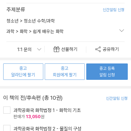
주제분류
신간알림 신청
청소년
>
청소년 수학/과학
과학
>
화학
>
쉽게 배우는 화학
선물하기
공유하기
중고
중고
중고 등록
알라딘에 팔기
회원에게 팔기
알림 신청
이 책의 전/후속편 (총 10권)
신간알림 신청
과학공화국 화학법정 1 - 화학의 기초
판매가
13,050
원
과학공화국 화학법정 2 - 물질의 구성