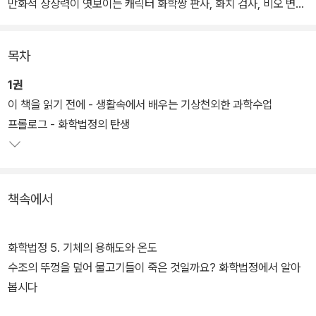
만화적 상상력이 엿보이는 캐릭터 화학짱 판사, 화치 검사, 비오 변호
사 등의 캐릭터가 등장하여 다양한 실험과 증언을 통해 사건을 풀어
나간다.
목차
1권에서는 기체, 용해도, 증발, 액화와 기화, 승화, 밀도와 관련된 법
1권
칙이나 원리 등을 생활 속 구체적 사건들을 예로 들어 설명했다. 생활
이 책을 읽기 전에 - 생활속에서 배우는 기상천외한 과학수업
속에서 궁금했을 과학적 현상에 살을 붙여 기상천외한 사건으로 재구
프롤로그 - 화학법정의 탄생
성하고, 유쾌하게 해결한다.
2권. 다소 딱딱하게 느낄 수 있는 화학적 지식들을 용어와 개념을 설
책속에서
명하기에 앞서 원소와 원자, 열, 상태변화, 물질의 성질, 기체에 관한
사건들로 나누어 접근, 생활 속에서 재발견하는 일들을 통해 화학의
원리를 인식하게 한다. 물이 끓어 넘치려고 할 때 동전을 넣으면 방지
화학법정 5. 기체의 용해도와 온도
할 수 있다는 것을 먼저 말하고 이의 과학적 원리를 설명해주는 방식
수조의 뚜껑을 덮어 물고기들이 죽은 것일까요? 화학법정에서 알아
이다.
봅시다