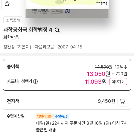
소득공제
과학공화국 화학법정 4
화학반응
정완상
(지은이)
자음과모음
2007-04-15
종이책
14,500
원,
10%
13,050
원
+ 720원
11,093
원
카드최대혜택가
더보기
전자책
9,450
원
수령예상일
양탄자배송
주말특급
내일(일) 22시까지 주문하면 8월 10일 (월) 아침 7시
출근전 배송