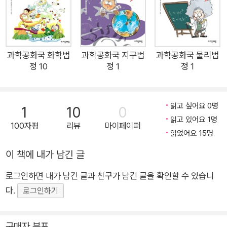
대한 기초적인 지식을 쌓고 화학에 대한 거부감을 없애 주는 것을
8권에서는 화학적인 원리를 활용해 힘들이지 않고 풍선을 불 수 있는
목적으로 하고 있다. 이 책은 사람들이 먹는 음식과 그 조리 과정
방법, 전자레인지의 원리, 시원한 얼음 덩어리 위에서 모락모락 피어
에서 찾을 수 있는 화학과의 관련성을 집중적으로 다루고 있다.
나는 흰 연기의 정체, 새 페인트의 뚜껑을 열었는데 페인트가 모두 굳
제1장 ‘음료에 관한 사건’에서는 우유와 커피, 아이스크림 등을 만
과학공화국 화학법
과학공화국 지구법
과학공화국 물리법
어 있으면 사용하지 않고 그냥 버려야 하는 지 등 물질의 상태변화에
정 10
정 1
정 1
드는 과정에서 일어나는 화학적 작용과 관련된 사건에 대해 다루
대한 흥미로운 이야기를 들려 준다.
고 있으며 제2장 ‘음식에 관한 사건’에서는 음식점에서 일어나는
각종 사건들을 통해 삼투압, 혼합물의 분리 등 주요한 화학 상식
9권에서는 사람들이 먹는 음식과 그 조리 과정에서 찾을 수 있는 화
읽고 싶어요 0명
1
10
0
들을 재미있게 익힐 수 있다. 그리고 제3장 ‘음식과 건강에 관한
학과의 관련성을 집중적으로 다룬다. 1장에서는 우유와 커피, 아이스
읽고 있어요 1명
100자평
리뷰
마이페이퍼
사건’에서는 음식의 효능과 함께 먹어서는 안 되는 음식들을 소개
크림 등을 만드는 과정에서 일어나는 화학작용과 관련된 사건에 대해
읽었어요 15명
하면서 일상 상식과 깊은 지식을 동시에 알 수 있게 하였다. 《과
다루고 있으며 2장에서는 음식점에서 일어나는 각종 사건들을 통해
이 책에 내가 남긴 글
학공화국 화학법정 9_음식과 화학》 편을 통해 생활 속 호기심을
삼투압, 혼합물의 분리 등 주요한 화학 상식들을 익힐 수 있다. 그리고
충족시키고 더불어 화학에 대한 지식까지 쌓을 수 있는 일석이조
제3장에서는 음식의 효능과 함께 먹어서는 안 되는 음식들을 소개하
로그인하면 내가 남긴 글과 친구가 남긴 글을 확인할 수 있습니
의 효과를 얻기를 바란다. 카페라테 한 잔에도 화학 법칙이 숨어
면서 일상 상식과 깊은 지식을 동시에 알 수 있게 하였다.
다.
로그인하기
있다! 식빵을 먹다가도, 따뜻한 우유를 한 잔 마시다가도 튀어나
오는 화학! 우유를 가스레인지에 오래 데우면 끓어 넘치는 이유는
구매자 분포