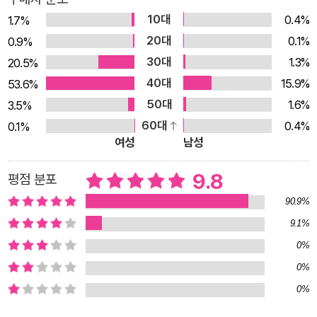
무엇일까? │ 피자는 뜨거운 오븐 속에서 굽는데도 왜 나무로 된
10대
0.4%
1.7%
판을 사용하는 걸까? │ 아무 옥수수나 팝콘 기계에 넣기만 하면
20대
0.1%
0.9%
팝콘이 되는 걸까? │ 슈퍼에서 파는 생수나 정수기 물에도 유통
30대
1.3%
20.5%
기한이 있을까?
40대
15.9%
53.6%
50대
1.6%
3.5%
60대
0.4%
0.1%
여성
남성
9.8
평점 분포
90.9%
9.1%
0%
0%
0%