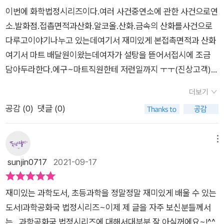
것입니다.
를 찾아가게 됩니다. 비단 이것뿐만이 아니지만 지구와 달에서
답니다.구성이 지루하지 않아서 가장 좋았네요.재미나도 구성이
이번에 화학법정시리즈이다.여러 사건중연소에 관한 사건으로연
는 촛불의 불꽃모양이 달리집니다.지구에는 있으나 달에는 없는
지루하면 감점!이번 화학법정 4권은 화학반응 이야기입니다.연
소.발화점.접촙면적과산화.알코올.산화.금속의 산화를사건으로
것 바로 중력, 그 결과 달에서는 대류현상이 나타나지 않으면 지
소, 전기/화학, 산/염기, 기타 화학반응 이렇게 크게 4장으로 나
다루고이야기나누고 있는데여기서 재미있게 본접촉면적과 산화
구에 길쭉했던 불꽃모양이 달에서느 동그란 모양이 된답니다. 먹
눕니다.왠만한 화학 반응은 있는 것 같습ㄴ디ㅏ.특히 어려운 내용
여기서 마트 배달원이왔는데여자가 설탕을 뜯어서접시에 조금
다남은 주스를 더운 상온 온도에 오래 보관하면 폭발이 일어날수
보다 일상 생활에서 충분히 관찰 가능한 화학반응 내용이 많아서
담아두라한다.에구~마트직원한테 저런일까지 ㅜㅜ(진상고객)마
도 있으며 더운 여름날 자동차에 넣어둔 1회용 라이터로 인해 자
더 아이들이 이해하기도 좋았어요.예를 들면, 샤프심 조명, 식초
트직원은 화가나서설탕을 아무렇게나접시에 쏟아놓아주방이 더
동차가 폭발했다는 뉴스를 종종 접하기도 하지요 또한 짠 음식을
더보기
글씨, 누런 사과 등이 그랬지요. 다른 내용도 마찬가지구요.여러
정신없어졌다.그런데 이때여자가 선풍기를 틀었는데마침 설탕이
알류미늄 그릇에 담으면 그릇의 부식과 함께 음식물의 변질을 가
공감 (
0
)
댓글 (0)
화학분쟁들을 화학법정을 통해서 정리하는 화학 공화국.흥미로
있는 곳에바람이 가서설탕가루가 날리면서불이 붙고 말았다.여
져온다고 합니다. 이렇게 화학반응은 우리의 삶과 아주 밀접한 관
워보이지요? ^^핸드 드라이어로 머리 말리기???요즘 화장실에
자는 마트직원때문이라고고소를 해서 법정이 열리는데~과연 누
계가 있었습니다. 혹시나 나의 일이 될 수도 있는 위험을 미연
가면 바람으로 손을 말리는 핸드 드라이어가 대부분 있습니다.종
구의 잘못일까요?재판장은 누구의 손을들어줄까요?이렇게 재미
메뉴
에 방지화는 것, 그것이 바로 화학이었던 것입니다. 재미있는
이 대신 바람으로 말리는거죠.이 드라이어로 머리를 말린다?여
있고 다양한사건들이나와서 너무 재미있고공감도 된다^^오늘도
sunjin0717
2021-09-17
사건사고속 법정 판결을 통해 아이들은 발화점, 대류현상, 적외선
기 나홀로 양은 참 엉뚱한 생각을 했네요.핸드 드라이어로 머리를
열심히화학법정을 열어서토론했어요~^^좋은책 감사합니다 ^^
방식, 미생물로 인한 이산화탄소발생, 산성과 염기성의 특징등 화
말리면 화장실에서 모든게 다 한번에 해결된다고 생각하고 홈쇼
학적 현상과 용어를 자연스럽게 접하고 되었답니다. 화학법정을
재미있는 과학도서, 초등과학을 정말정말 재미있게 배울 수 있는
핑 광고를 본 후에 구매를 했습니다.하지만 작동을 안하는거에요.
만나면 아이들에게 화학은 더이상 ~~ 어렵지 않아요.궁금증과
도서!과학공화국 법정시리즈~이제 제 글을 자주 보신분들께서
손을 대면 동작하지만 머리카락에는 동작을 안하는거죠.그래서
호기심으로 과학적 흥미도가 아주 높아진답니다.
는,,,과학공화국 법정시리즈에 대해서대부분 잘 아실꺼에요~!^^