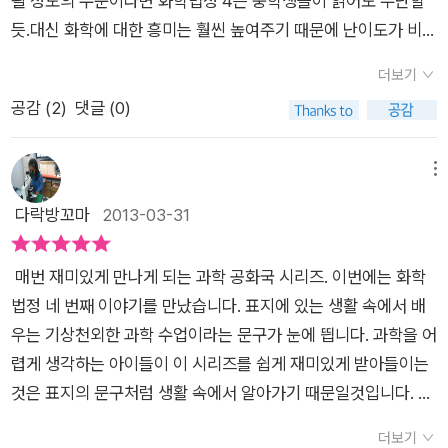
될 정도의 수준이라면 화학법정 4는 중학생들이 읽어도 무난할
듯.대신 화학에 대한 흥미는 훨씬 높여주기 때문에 난이도가 비록
높다할지라도 읽어두면 도움은 되겠지..특히 주유소 폭발사건과
더보기
주스폭발은 생활속에서 놓치기 쉬운 부분일수도 있는데 책을 읽
공감 (
2
)
댓글 (0)
음으로써 조심할 수 있어 좋았다.
메뉴
다락방꼬마
2013-03-31
매번 재미있게 만나게 되는 과학 공화국 시리즈. 이번에는 화학
법정 네 번째 이야기를 만났습니다. 표지에 있는 생활 속에서 배
우는 기상천외한 과학 수업이라는 문구가 눈에 띕니다. 과학을 어
렵게 생각하는 아이들이 이 시리즈를 쉽게 재미있게 받아들이는
것은 표지의 문구처럼 생활 속에서 알아가기 때문일것입니다. 어
려운 과학 용어로 설명하는 것이 아니라 생활 속에서 자신들이 경
더보기