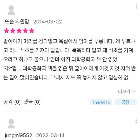
에서의 불꽃 모양을 쓴 라이트군도 정답으로 인정을 하게 되지
이 있으므로, 검은 머리카락을핸드 드라이어에 대면 흡수된 적외
서 뿌리는 설탕가루를 조심해야 된다는 것은 상식이지만 그것이
메뉴
요.'연소'를 주제로 양 측의 의견과 함께무중력의 특징도 읽어볼
선을 반사할 수 없어작동되지 않는다고 하네요.그래서 검은색의
접촉 면적과 산화로 인한 설탕 폭탄 작용 때문이란 것도 알았고..
또순 지원맘
2014-09-02
수 있었던 '과학공화국 화학법정' 에는스토리 안에서 과학을 주제
생머리가 작동이 안되었던 거래요.그런데 말이죠~대머리와 염색
과자봉지의 질소도.. 가끔은 질소를 사먹는 건지 과자를 먹는 건
로 한 다양한 지식을 읽어볼 수 있답니다. '과학공화국 화학법정'
한 머리는 또 작동한대요.와우~ ㅋㅋㅋㅋㅋ이부분 읽으면서 아
지..란 이야기를 해왔던지라 알고 있던 사실.. 여름철 자동차 안에
은 일상생활에서 경험해 볼 만한과학적 사실을 다양한 사건안에
딸아이가 머리를 감다말고 욕실에서 엄마를 부릅니다. 왜 부르냐
이도, 저도, 완전 신세계를 만난 것 같은기분이라고 했습니다.^^
라이터를 두면 폭발 위험이 있다는 것도. 그러나.. 모르던 것도 있
서 재미있게 구성하였답니다. 초등 3학년부터 교과에서 과학 용
고 하니 식초를 가져다 달랍니다. 목욕하다 말고 왜 식초를 가져
전혀 생각하지 못했던 부분이거든요.과학공화국 법정시리즈 통
어서 상식으로 알아두어야겠단 생각을 하기도 했다. 차를 운전하
어들이 어렵게 느껴지기 마련인데'과학공화국 법정 시리즈' 는 초
오라고 하냐고 물으니 '엄마 아직 과학공화국 책 안 읽었
해서 정말 재미있는 일들을많이 알게되는 것 같아요.그리고우리
지 않는 지라 몰랐던 주유소에서 핸드폰을 사용하면 유증기가 정
등 아이들부터 이야기로 쉽게 과학에 다가갈 수 있어서겨울방학
지?'쩝.....과학공화국 책을 읽은 뒤 딸아이에게 이것 저것 지적 받
딸이 정말 재미있게 읽은 내용은<산과 염기에 관한 사건> 정에
전기에 반응해서 위험하단 것도 알았고, 화장실에 있는 손 말리는
동안 읽어두면 고학년 과학 대비로도 너무 좋을 것 같아요!
는 일이 많아졌습니다. 그래서 저도 꼭 놓지지 않고 열심히 읽고
서'머리카락 간장' 이래요.제목 그대로 설마...머리카락으로 간장
드라이어가 머리의 검정색은 인식치 못해서 말려주지 않지만 염
있습니다. 구박안당하기 위해서..ㅎㅎㅎ 과학이 재미있다는 딸아
을??이라고 생각했는데요..정말 머리카락으로 간장을 만드는 내
색을 하면 드라이기의 반응이 있다는 것도 재밌었다. 은그릇에
더보기
이가 너무 좋아하는 책이랍니다. 과학공화국 법정시리즈~!! 그
용이더라구요. 과학공화국에 쌀값도, 곡식값도 폭등을 한 것이에
담긴 유황오리가 그릇을 변색 시킨 다는 것도.. 그리고 가장 놀란
공감 (
0
)
댓글 (0)
중 화학부분이 너무 재미있다고 다음책이 너무 너무 궁금하다고
요.그래서 간장을 만드는 대범남이 힘들 것으로 예상하고소심남
머리카락으로 만드는 간장..^^ 먹을 수 있을까..란 생각이 든 것도
할만큼 재미있어합니다. 식초로 두어방울로 머리를 헹구고 나
은 조심스럽게 요즘 콩이 많이 모자라 힘드냐고 물었어요.그런데
사실이다. 딸냄은 알칼리성 이온음료가 사실은 산성인데 몸에
온 딸아이가 예전에 할머니께서 머리헹굴때 식초 몇방울 쓰면 좋
메뉴
범남이는 의외로 우리의 귀염둥이 싸요 간장이 있어서신나하며
남는 것이 알칼리라 이름을 그렇게 짓는 다는 것과 자주 보는 초
다고 하셨었는데 그땐 못믿었었는데 책에 보니까 할머니 말씀이
jungmi9552
2022-03-14
이야기하죠.그 이유가 바로 머리카락으로 간장을 만든다는 거였
의 불꽃모양이 지구와 달에서 차이가 난다는 것을 가장 재미있는