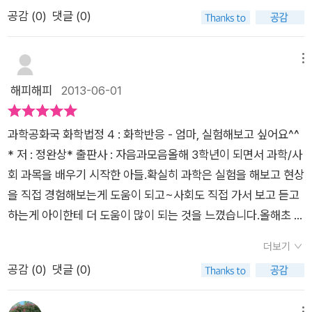
험한 것이나 봐왔던 내용들이 담겨 있으니 어렵지 않게 받아들입
공감 (
0
)
댓글 (0)
니다. 식당을 하는 진미련. 김숨이 부부가 과학 공화국 식약청으
로부터 식품안전 위반으로 고소를 당합니다, 그 이유는 간장 게장
을 알루미늄 그릇에 담았기 때문입니다. 간장게장을 좋아하는 우
메뉴
리 가족. 미처 간장 게장을 담는 용기까지 생각하지 못했던 것이
해피해피
2013-06-01
사실입니다. 아이는 이 부분을 보고 얼른 냉장고를 열어봅니다.
자신이 좋아하는 간장 게장이 어느 그릇에 담겨 있는지 확인하는
과학공화국 화학법정 4 : 화학반응 - 엄마, 실험해보고 싶어요^^
아이. 다행히 유리그릇에 보관되어있자 안심을 합니다. 자주 먹는
* 저 : 정완상* 출판사 : 자음과모음올해 3학년이 되면서 과학/사
음식이였지만 아이는 용기에 따라 위헙질수 있다는 것을 알게 됩
회 과목을 배우기 시작한 아들.확실히 과학은 실험을 해보고 현상
니다. 산화알루미늄은 소금물과 오래 반응하면 침식이 되고, 알
을 직접 경험해보는게 도움이 되고~사회도 직접 가서 보고 듣고
루미늄 그릇을 부식시켜 안에 들어 있는 음식물을 변질시킵니다.
하는게 아이한테 더 도움이 많이 되는 것을 느꼈습니다.올해초 아
- 본문 54쪽 소녀들이라 매일 아침 샤워를 하고 갑니다. 그러다
이와 같이 검사한 MBTI 검사에서 전 ESTJ 형이었고, 아들은 E
보니 아침마다 전쟁입니다. 봄이라 하지만 쌀쌀한 아침 날씨에 머
더보기
SFJ 형이었어요.정보수집에서 저와 아이는 감각을, 판단 기능에
리를 말리지 않고 가면 감기에 걸리까봐 저녁에 씻고 자라고 하지
공감 (
0
)
댓글 (0)
서 전 사고를 아이는 감정형으로 나왔던거죠.실제 경험을 중시하
만 아이들이 매일 아침 씻으니 작은 언쟁을 하기도 합니다. 머리
는 아이, 판단을 할때는 저와 다르게 감정에 더 충실한 아이.달라
를 말리느라 매일 아침 드라이어를 사용하는 아이들. 자신들이 늘
메뉴