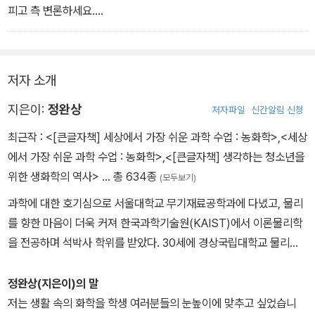
3권은 기존에 출간된 내용에 본문에서 더 알고 싶었던 내용은 본문
피고 측 변론하세요.
중간에 팁의 형식으로 내용을 추가해 읽는 사람의 이해를 도울 수 있
- 물고기는 물 속의 산소로 호흡합니다. 수조를 뚜껑으로 덮으면 빛이
도록 했다. 본문에서 자세히 설명하지 못하고 넘어갔던 부분이나 구
가려져 어두워지긴 해도 물 속의 산소는 그대로 있으므로 물고기들이
체적인 설명이 더 필요한 부분을 더 설명하고 있다.
호흡할 수 있습니다. 그러므로 김회 씨가 나무로 수조를 덮은 것과 물
저자 소개
고기들의 떼죽음과는 아무런 관계가 없으므로 김회 씨의 무죄를 주장
스파게티 면을 자르면 왜 3조각으로 부러질까?, 빙산은 왜 물위에 떠
합니다.
지은이:
정완상
저자파일
신간알림 신청
있을까? 끓는 기름에 물이 튀면 어떻게 될까? 얼음으로 물을 끓일 수
최근작 :
<[큰글자책] 세상에서 가장 쉬운 과학 수업 : 농화학>
,
<세상
있을까? 손 안 대고 가는 실만으로 얼음을 들 수 있을까? 터지지 않는
원고측 변론하세요.
에서 가장 쉬운 과학 수업 : 농화학>
,
<[큰글자책] 생각하는 청소년을
비눗방울은 어떻게 만들까? 등 발칙한 질문에 대한 답이 펼쳐진다.
- 가스디퓨전 연구소의 기용해 씨를 증인으로 요청합니다. - 본문 중
위한 생화학의 역사>
… 총 634종
(모두보기)
에서
4권에서는 화학 반응을 이야기한다. 굴비 전지 조명으로 아침을 맞
과학에 대한 호기심으로 서울대학교 무기재료공학과에 다녔고, 물리
고, 머리카락 간장으로 요리를 하고, 알코올로 움직이는 자동차를 타
를 향한 마음이 더욱 커져 한국과학기술원(KAIST)에서 이론물리학
고 쇼핑하러 가는 과학공화국 사람들이 소개된다. 오래 쓰는 건전지,
을 전공하며 석박사 학위를 받았다. 30세에 경상국립대학교 물리학
새것 같은 벽지의 비밀을 밝히는 화학 반응의 세계를 탐험해 보자.
과 교수가 되어 학생들에게 물리 사랑을 전파하고 있다. 초심을 잃지
않기 위해 꾸준히 연구하며 현재까지 국제 학술지(SCI 저널)에 300
정완상(지은이)의 말
5권에서는 우리 생활 속에 녹아있는 화학의 원리를 친근하게 풀어주
여 편의 논문을 게재했다. 직접 만나는 학생뿐만 아니라 더 많은 학생
저는 생활 속의 화학을 학생 여러분들의 눈높이에 맞추고 싶었습니