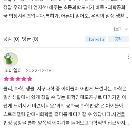
허위 광고로 홈표핑 측과 싱싱전자를 고소합니다.그리고 재판이
정말 우리 딸이 엄지척! 해주는 초등과학도서가 바로~과학공화
이루어지죠.결과는?와.. 저도 잘 몰랐는데요. 적외선 때문이었습
국 법정시리즈입니다.특히가, 어른이 읽어도, 우리의 일상 생활
니다.검은 색은 모든 빛을 흡수하기 때문에 적외선도 흡수 당한것
속 상황 속에서재미있게 과학을 접근해주니까,엄마도 많이 배우
입니다.검은 머리를 대면 동작을 안하고 그 외에는 동작한다고 하
더보기
게 되는 시간이에요.이번에 읽은, 과학공화국 화학 법정 4. 화학
네요.오~ 오~오리 고기를 담은 은그릇이 까맣게 변했다고???아
공감 (
0
)
댓글 (0)
반응은크게, 연소에 관한 사건, 전기와 화학에 관한 사건,산과 염
이들이 오리 고기를 좋아해서 종종 먹어요.보통 저희야 일반 그릇
기에 관한 사건, 기타 화학반응에 관한 사건에 대해서나와있어요.
에 담아 먹는데요.만약 은그릇에 담아 먹는다면? 게다 유황 오리
이번에는 우리의 어떤 일상 사건을 통해서재미있게 화학을 알려
메뉴
라면? 그릇에 검게 변할 각오는 하고 드셔야 한답니다.유황과 은
줄지~이제는 차례만 봐도 설레이는 시간이 되는 것 같아요.제목
꼬마엘라
2022-12-18
의 화학반응 작용으로 황화은이라는 검은색 물질이 발생한다고
이' 위험한 간장게장'이라고 써있어서눈에 확 들어왔어요~우리
하네요.이 때문에 고소 당한 식당.그런데 방법은 있죠?바로 암모
애들도, 어른들도 간장게장은 정말 밥도둑이잖아요.게딱지까지
니아로 씻어 내면 다시 은과 암모니아로 분해되어 깨끗하게 돌아
물리, 화학, 생물, 지구과학 중 아이들이 어렵게 느낀다는 화학은
싹싹 비벼먹는 간장게장!없어서 못먹는 간장게장이 왜 위험하냐
온다고 하네요.아하~~~재미나고 신기한 내용들이 참 많아요^^
일상생활에서 쉽게 접할 수 있는 화학임에도공부로 다가가면 어
구요? 위험한 간장게장이라고 한 이유는 간장게장을 개업하는
과학성적 끌어올리기는 조금 더 깊게 들어간 내용이에요.이 부분
렵게 느껴지기 마련이지요.'과학 공화국 화학법정' 은 아이들이
식당이배경이 되는 곳이었어요.개업 준비를 위해서 간장게장 알
까지 이해하면 아마 더 많은 도움이 되리라 생각합니다.원리를 제
스토리텔링 안에서화학을 흥미롭게 다가갈 수 있답니다.사건을
루미늄 그릇에 담았어요.그런데 이 행동이 식품안전에 위배되는
대로 이해할 수 있게 도와주는 부분이거든요.10권 한 세트인데,
법정 공방을 통해 양쪽의 이야기를 들어보고과학적인 접근까지
사항이라며 가게 오픈이연기가 되는 일이 생긴 것이죠.간장게장
정말 다 있어도 너무 만족스러울 구성인듯 해요.하나하나 이제 앞
함께하는 과학 공화국을 읽다 보면양 측의 의견을 통해 과학을 흥