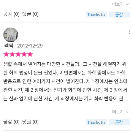
을 쓰기 편한 알루미늄 그릇에 담기만 했는데왜 이것이 위배되는
더보기
으로 아이와 직접 현상을 재현해볼 수 있는 실험들을 해봐야겠어
미롭게 다가가는 방법을 자연스럽게 익힐 수 있더라고요.교과과
행동이었을까요?엄마도 같이 읽으면서 정말 생각지도 못했던 행
공감 (
0
)
댓글 (0)
요^^화학. 진작에 저도 좀 재미나게 공부했다면 제 진로가 좀 변
정에서 아이들이 한 가지 주제로 '토론' 활동을 자주 접하게 되는
동이었어요.요즘은 특히 캠핑도 많이 가고, 손님이 오면치우기 편
경되었을까요? ^^
데과학공화국 화학법정은 '화학'이라는 흥미로운 주제를법정 안
하게 알루미늄 그릇도 많이 쓰거든요.위험한 간장게장이 되었던
에서 양 측의 주장으로 읽다 보면토론하는 방법을 자연스레 익히
메뉴
이유는 간장게장처럼소금이 많이 들어간 짠 음식은 절대로알루
게 되네요. 과학공화국은 '사건 속으로'를 사건을 소개하고 '화학
짹짹
2012-12-29
미늄 그릇에 담으면 안된다고 하네요.왜나하면 알루미늄은 산소
법정' 에서양 측의 의견을 들어보는 구성으로 전개된답니다.'과학
와 화합하면 산화알루미늄의 막이 생겨서알루미늄 그릇이 부식
공화국 과학경시대회' 예선에 참가한 라이트군은양초의 불꽃 모
되게 하면서 안에 들어있던 음식물을변질시켜 주기 때문이래요.
생활 속에서 벌어지는 다양한 사건들과.. 그 사건을 해결하기 위
양에 대한 문제를 보고 정답을 적었지만주최 측에서 오답으로 판
그리고 <전기와 화학에 관한 사건> 중에서'머리를 말리지 못하
한 화학 법정이 문을 열었다. 이번편에서는 화학 중에서도 화학
단하여라이트군이 주최 측을 고소하는 법정 공방을 시작한답니
는 드라이어' 사건도 정말 흥미로웠어요.나홀로 양은 홈쇼핑을 보
반응으로 인한 여러가지 사건이 벌어진다. 제 1 장에서는 연소에
다. '양초의 불꽃 모양을 적어보시오.' 란 질문에라이트 군은 양
다가 손도, 머리도 말려주는핸드 드라이어를 집에 설치합니다.초
관한 사건, 제 2 장에서는 전기와 화학에 관한 사건, 제 3 장에서
초 불꽃 모양을 동그란 모양이라고 적어냈지요.주최 측은 '지구에
강력 드라이어래요. 홈쇼핑 광고처럼 손을 씻고, 드라이어에가져
는 산과 염기에 관한 사건, 제 4 장에서는 기타 화학 반응에 관한
서는 공기의 대류 현상으로 불꽃 모양이 위로 길쭉해진다' 라고
다 대면 저절로 말라 수전이 필요없게 된대요.그래서 머리를 감고
사건이 나왔다. 상식적으로 알고 있던 일들이 화학 반응이었음을
오답이라고 한답니다.주최 측의 답변에 라이트군은 문제에서 '지
더보기
드라이어에 갖다 되었는데..글쎄 작동을 안하는거죠.왜그랬을까
알게 된 것도 있고, 모르던 중요한 상식도 알게 되었다. 사과의
구에서'라는 말이 빠졌다며 의견을 제시하지요.앙 측의 의견을 들
공감 (
0
)
댓글 (0)
요?핸드 드라이어의 센서는 적외선 방식으로 빛을 방출하여반사
갈변 현상은 주부라면 모두 아는 사실.. 그것이 산화작용이라는
어본 판사는 문제에서 '지구에서'라는 단서가 없었으므로무중력
된 빛을 감지한대요.그런데 검은 물체는 모든 빛을 흡수하는 성질
화학 반응이란건 모르는 사람도 있겠지만.. 집에서 케잌을 만들면