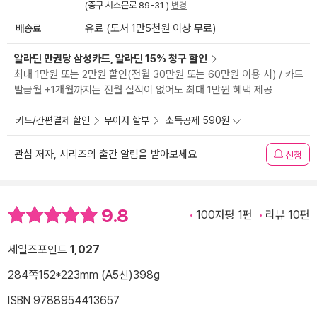
(중구 서소문로 89-31 )
변경
배송료
유료 (도서 1만5천원 이상 무료)
알라딘 만권당 삼성카드, 알라딘 15% 청구 할인
최대 1만원 또는 2만원 할인(전월 30만원 또는 60만원 이용 시) / 카드
발급월 +1개월까지는 전월 실적이 없어도 최대 1만원 혜택 제공
카드/간편결제 할인
무이자 할부
소득공제 590원
관심 저자, 시리즈의 출간 알림을 받아보세요
신청
9.8
100자평 1편
리뷰 10편
세일즈포인트
1,027
284쪽
152*223mm (A5신)
398g
ISBN 9788954413657