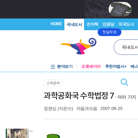
HOME
전자책
만권당
외국도서
국내도서
첫달무료
국내도
분야보기
오뒷세이아
추천마법사
베
소득공제
과학공화국 수학법정 7
- 여러 가지
정완상
(지은이)
자음과모음
2007-09-25