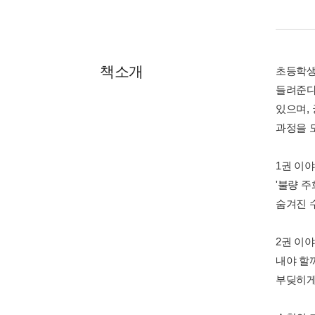
책소개
초등학생
들려준다
있으며,
과정을 
1권 이야
'불량 주
숨겨진 
2권 이야
내야 할
부딪히게