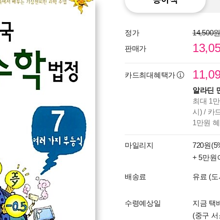
정가
14,500
13,0
판매가
11,0
카드최대혜택가
알라딘 
최대 1만
시) / 
1만원 
마일리지
720원(5
+ 5만원
배송료
유료 (도
수령예상일
지금 택
(중구 서