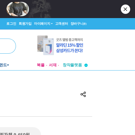
로그인
회원가입
마이페이지
고객센터
장바구니
(0)
펀드
북플
서재
투비컨티뉴드
창작플랫폼
투비컨티뉴드