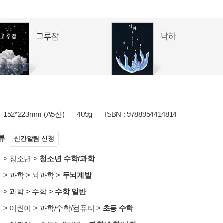
152*223mm (A5신)
409g
ISBN : 9788954414814
류
신간알림 신청
서
>
청소년
>
청소년 수학/과학
서
>
과학
>
뇌과학
>
두뇌계발
서
>
과학
>
수학
>
수학 일반
서
>
어린이
>
과학/수학/컴퓨터
>
초등 수학