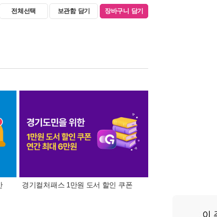
전체선택
보관함 담기
장바구니 담기
간
경기컬처패스 1만원 도서 할인 쿠폰
삼성카드가 쏜다! 알라