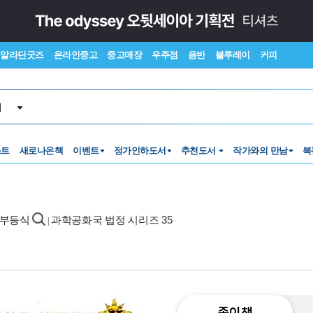
알라딘굿즈
온라인중고
중고매장
우주점
음반
블루레이
커피
서
스트
새로나온책
이벤트
정가인하도서
추천도서
작가와의 만남
북
 부등식
과학공화국 법정 시리즈 35
|
종이책