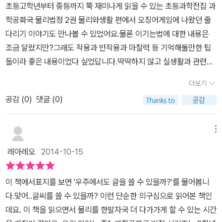
00. 뭘까요? ^^이필기씨는 어떤 판결과 결과를 얻을 수 있을까
초등고학년부터 중등까지 쭉 재미나게 읽을 수 있는 초등과학전집 과
를 고소하게 된 전깜시 군 사건을 통해 SPF 지수에 대해 알게 되는
사건을 통해서는 물리이론들을 알아갈수 있습니다. 어떤 사건들이 일
요? 요즘은 휴대폰이 없는 사람이 없죠.아이들도 거의 다 가지고 다
학공화국 물리법정 2권 물리와생활 편에서 오징어게임에 나왔던 줄
데, 그동안 SPF 지수가 자외선 차단 지수로 잘 못 알고 있었던 사실
어나고 그와 관련된 과학적원리는 무엇일까요. 대부분 집에 전신거
니니까요.그런데 휴대폰의 무분별한 사용이 많은 사고들을 야기하기
다리기 이야기도 만나볼 수 있었어요.물론 이기는법에 대한 내용은
을 알게 되었다. SPF는 Sun Protecing Factor의 약자로, 이 숫자
울 하나쯤은 가지고 있을 것입니다. 이 책에서는 반신 거울로도 온몸
도 합니다.뭔가를 듣고 가다가 이어폰 때문에 주변 소리가 안 들리고
조금 달랐지만?그래도 작용과 반작용과 마찰력 등 기억해둘만한 팁
1은 자외선을 15분 동안 차단할 수 있다는 것을 말한다(본문 52p)고
이 보일지에 대한 의문을 가집니다. 우리들의 생각으로는 볼수 없다
안 보고해서 다치기도 하구요.운전 중에 휴대폰을 사용해서 교통사고
들이라 좋은 내용이었다 싶었답니다.딱딱하지 않고 실생활과 관련된
한다. 조그만 레스토랑을 차린 알렉마그 씨는 자신의 연구 분야를 살
라고 하지 않을까요. 그렇기에 우리의 전신을 살펴보기 위해 전신거
가 나기도 하죠.노핸드라는 회사는 노핸드라는 장치를 개발합니다.차
재미난 주제로 쓰여져 있어서어려운 물리도 재미나게 읽을 수 있는
려 천장을 모두 전자석으로 만드는 독특한 인테리어를 했고, 개업하
울을 놓고 있는 것은 아닐런지요. 절약정신이 몸에 밴 고두쇠 씨. 자신
더보기
에 있는 철로 만든 받침대에 강한 자석이 붙은 휴대폰을 올려놓은 장
책이라 정말 좋아요.아이도 그래서 열심히 읽고 또 읽더라고요.​이건
자마자 손님들도 붐비기 시작했는데, 어느 날 건물에 정전이 되면
의 외모를 살피기 위해 전신거울을 맞추려는데 거울 가게 주인이 자
치죠.차에서 내릴때는 휴대폰만 떼면 되는 것입니다.아이디어 상품으
공감 (
0
)
댓글 (0)
어른들은 실제 생활하면서 경험했던 일이기도 한데~아이들은 미처
서 손님들이 천장에서 떨어진 철조각들에 머리를 부딪쳐 다치는 사건
신의 키와 같은 180센티미터 짜리 거울을 만들어줍니다. 그런데 친
로 인기가 많아집니다.한사업 씨도 해당 상품을 구매해서 사용합니
모르고 있던 내용일 수 있지요.휴대폰 속 자석 때문에 현금카드가 고
이 발생하여 고소를 당한다. 이 사건으로 자석의 종류와 자기력에 대
구집에 가보니 그 친구는 90센티미터짜리 거울로 전신을 보고 있는
다.그런데 일을 하다가 문제가 생깁니다.마감 시한 전까지 돈을 넣어
장날 수 있다라는것.​​그렇다면 이유는 왜 그런 것인지?과학 원리를 설
해 배우게 된다.절약 정신이 몸에 밴 고두쇠 씨는 취업 준비를 위해 전
메뉴
것입니다. 결국 고두쇠 씨는 거울 가게 주인을 물리법정에 고소를 하
야 부도가 안되는데, 그만 부도를 하게 됩니다.현금입출금기에서 돈
명하면서 상황 속 이야기를 설명해주니, 아, 요거 정말 평소 상식으로
신을 볼 수 있는 거울을 구입하기로 했는데, 동네 거울 가게 주인인 반
게 됩니다. 어떻게 된 일일까요. 자신의 키와 같은 거울이 아닌 반신거
레아레오
2014-10-15
을 넣어야 하는데 카드가 읽히지 않습니다.다른 카드도 마찬가지구
도 알아두면 좋을만한 내용이구나 싶어진답니다.​잔인하긴 했지만 엄
사경 씨는 고두쇠 씨의 키와 같은 거울을 만들어주게 된다. 그러던 어
울로 전신을 살펴볼수 있는 것일까요. 이 이야기를 통해서는 빛의 반
요.가방에는 담배, 라이터, 휴대폰만 있었는데요.왜 카드가 망가진 것
청난 인기를 끌었던 넷플릭스 오징어게임전세계가 열광한 이야기라
느 날, 고두쇠 씨는 키 절반 크기의 거울로도 전신을 볼 수 있다는 사
사에 대한 원리를 설명합니다. 우리들은 익숙한 것에 대해 의문을 가
이 책에서표지를 보면 '우주에서도 글을 쓸 수 있을까?'를 물어봅니
일까요? 현금카드의 자기 테이프나 비디오테이프는 자기 기록 매체
그런지 아이네 반 아이들도 정말 많이 보았다고 하더라고요.거기서
실을 알고 거울 가게 주인을 고소하게 되는데, 이 사건은 빛의 반사 성
지지는 않습니다. 모든 것들을 당연히 받아들이는 경우가 많습니다.
다.맞어..글씨를 쓸 수 있을까? 이런 단순한 의구심으로 읽어본 책인
입니다.그러니 휴대폰의 자석에 의해 생긴 자기장으로 인해서 자기
다양한 우리나라 전통 게임들이 등장을 하였는데, 줄다리기 이기는법
질을 배우게 되는 재미있는 사건이었다. 이삿짐센터 직원들이 판자
'왜?'라는 의문을 가지지 못하기에 발전이 없는지도 모르겠습니다. 터
데요. 이 책을 읽으면서 물리를 한발자국 더 다가가게 할 수 있는 시간
테이프 속의 자석들이 영향을 받습니다.모든 정보가 지워지는 것이지
에 대한 이야기도 나왔거든요.​줄다리기가 그냥 힘만 세다고 이길 수
위에 무리하게 많은 이삿짐을 올려 놓고 짐을 올리다가 짐들이 추락
널이 아치형으로 된 것에 대해 의문을 가져본적이 없습니다. 하지만