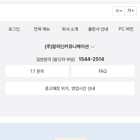
막지 못했던거에요.이 이유는 왜 그런걸까요? 에 대한 이야기에요.보
통, 방음벽 하면 낮이고, 밤이고 다 막아주는 줄 알았어요.ㅋㅋㅋㅋ
아...부끄러워지네요.^^;;이 이야기를 통해서 소리는 주위의 공기 분자
들이 진동하여 옆으로전해지는 것이에요. 그래서 뜨거운 공기는 빨리
로그인
전체 메뉴
회사 소개
출판사 안내
PC 버전
움직이니까 소리를 빨리전달하게 된대요. 즉, 뜨거운 곳에서는 소리
의 속도가 커지기 때문에방음벽은 낮에 소리는 도로의 뜨거운 바닥의
(주)알라딘커뮤니케이션
공기가 연결되면서소리가 올라가 퍼져 나가게 되는 거래요.'엄마~ 이
1544-2514
일반문의 (발신자 부담)
때까지 과학공화국 법정시리즈 중에서물리법정이 제일 재미있어~~
~'라고 말하는거에요.그래서 '과학, 즉 초등과학에서 물리가 어려운
1:1 문의
FAQ
데 재미있었어?'라고 물으니...'응~ 제일 재미있었어~~ 흥미진
진!!!'이라면서 엄지척해주었습니다.저도 아이와 함께 과학공화국 물
중고매장 위치, 영업시간 안내
리법정 2. 물리와 생활을 읽으면서초등과학을 위해 우리 일상 속 에
피소드를 통해서 초등과학 즉, 물리를재미있게 풀어낸 것에 감탄스럽
기까지 했어요.초등과학전집인 과학공화국 물리법정은우리 일상 속
에피소드를 담아낸 이야기책 같았어요.ㅎㅎㅎ최고최고!!!너무나도 이
야기에 빠져서 초등과학과 어떻게 연결이 될지,초등과학전집으로서