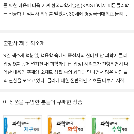
는 이유는 뭘까요?', 짧은 다리를 극복하기 위해 수영장 데이트를 하
를 향한 마음이 더욱 커져 한국과학기술원(KAIST)에서 이론물리학
는 '물속에서 다리가 짧아 보이는 이유는 뭘까요? 등의 에피소드가 소
을 전공하며 석박사 학위를 받았다. 30세에 경상국립대학교 물리학
개된다.
과 교수가 되어 학생들에게 물리 사랑을 전파하고 있다. 초심을 잃지
않기 위해 꾸준히 연구하며 현재까지 국제 학술지(SCI 저널)에 300
4권은 소리와 파동을 다룬다. 3개월 미만의 아기가 자고 있을 때 주
여 편의 논문을 게재했다. 직접 만나는 학생뿐만 아니라 더 많은 학생
출판사 제공 책소개
변에 록음악이 크게 들린다면?' , '청소년들은 들리는데 어른들에게
들에게 과학과 수학의 즐거움을 알려주고자 책을 통해 독자를 만나고
들리지 않는 휴대전화 벨소리', ' 어느 날 자신이 아끼던 유리컵이 깨
9권 책소개 핵분열, 핵융합 속에서 중성자의 신바람 난 과학이 물리
있다. [과학자가 들려주는 과학 이야기 시리즈] 중 《아인슈타인이 들
지고 지나가던 다리가 무너졌다면?' 등 교과서에 배우는 내용뿐 아니
법정 9를 통해 펼쳐진다! 과학과 만난 법정! 시리즈가 진행되면서 다
려주는 상대성 이론 이야기》를 비롯한 31권과 [과학공화국 법정 시리
라 교과서 밖 실생활에서 접하는 소리와 파동에 대한 의문과 호기심
양한 내용의 주제와 소재로 생활 속의 과학과 만나면서 많은 사람들
즈] 50권을 집필했다. 최근에는 중학교에서도 통하는 초등수학을 카
을 충족시켜주는 책이다.
의 관심을 모으고 있다. 물리에 대한 전반적인 기초를 다루기 시작한
툰으로 그린 [개념 잡는 수학툰 시리즈]를 출간했고, 노벨상 오리지널
《과학공화국 물리법정1》<물리의 기초>에서부터 <물리와 생활><빛
논문을 쉽게 풀어낸 [노벨상 수상자들의 오리지널 논문으로 배우는
5권은 우리가 사는 물리적 세계의 여러가지 힘의 작용과 반작용에 대
과 전기><소리와 파동><여러 가지 힘><운동의 법칙><일과 에너지
과학 시리즈]를 집필 중이다. 우리나라에서 노벨 과학상 수상자가 쏟
이 상품을 구입한 분들이 구매한 상품
해 배운다. 마찰력, 구심력, 충격력, 탄성력, 중력, 만유인력, 공기저
><유체의 법칙> 그리고 9번째인 <현대물리학과 양자론>. 계속적으
아져 나오기를 바라는 마음에서 수학과 과학의 다양한 이론부터 직접
항, 관성력 등 우리 일상 속 생활과 밀접한 관련이 있는 다양한 힘의
로 시리즈가 진행되면서 보다 많은 ‘물리’와 관련된 실생활의 과학적
집필한 책과 소설까지, 폭넓은 콘텐츠를 함께 나누는 네이버 카페 정
원리를 살펴본다.
내용을 통해 법정에서 그 핵심 개념을 콕콕 짚어 줄 것이다. 전자총에
완상 교수의 [수학·과학 창작 콘텐츠]를 운영하고 있다.
서 나온 빛이 어떻게 브라운관에 골고루 부딪힐까?｜방전관에서 나