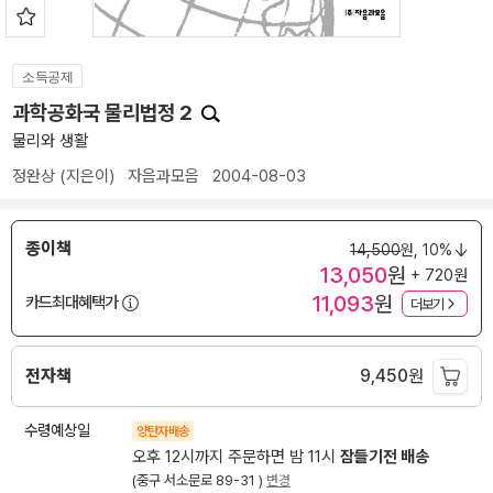
소득공제
과학공화국 물리법정 2
물리와 생활
정완상
(지은이)
자음과모음
2004-08-03
종이책
14,500
원,
10%
13,050
원
+ 720원
11,093
원
카드최대혜택가
더보기
전자책
9,450
원
수령예상일
양탄자배송
오후 12시까지 주문하면 밤 11시
잠들기전 배송
(중구 서소문로 89-31 )
변경