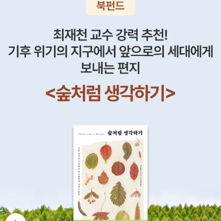
의 역할을 과연 얼마나 할지걱정할 필요가 없어요과학성적 끌어올리
기를 통해서개념을 한번 더 잡아줍니다.초등과학전집인 과학공화국
물리법정 2. 물리와 생활을 읽고어떤 활동을 할 것인지 물었더니..본
인이 초등과학을 위해서 읽은이 과학공화국 물리법정 2. 물리와 생활
내용 중에서인상깊에 읽었던 <멈추지 않는 공포의 그네> 내용을우주
와 지구의 공간으로 나누어서 본인이 무중력 운동에 대해서설명해보
고 싶다고 활동해보았습니다.초등과학에서 물리라는 부분을 재미있
고 흥미로운 시간으로만들어준 과학공화국 물리법정 시간이었습니
다.초등과학을 위해서 초등과학전집을 찾으신다면초등과학에서 재미
와 흥미를 갖게해주는과학공화국 법정시리즈를 초등과학필독서로 꼭
추천드립니다.<출판사로부터 도서만 협찬받아 솔직하게 작성된 후기
입니다>
뒤로가