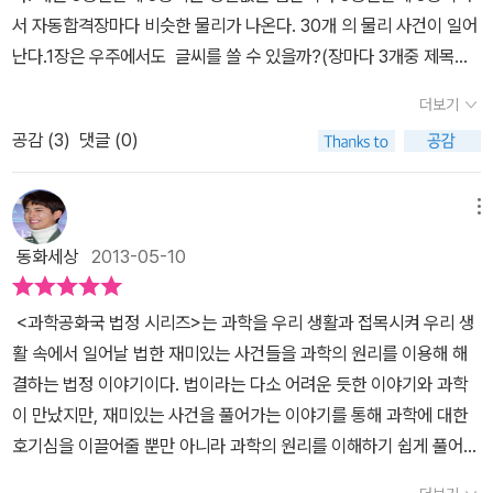
서 자동합격장마다 비슷한 물리가 나온다. 30개 의 물리 사건이 일어
난다.1장은 우주에서도 글씨를 쓸 수 있을까?(장마다 3개중 제목과
관련된 사건을 쓰겠다.)제목:우주에서도 써지는 볼펜 이 것은 과학공
더보기
화국에 개인 전용 우주선이 개발되었다. 우주여행을 하고 싶었던 이
공감 (
3
)
댓글 (0)
필기 씨가 그동안 모은 돈으로 소형 미니스를 샀다. 그리고 기행문을
쓰려고 문구점에서 모든펜 씨는 최고인기 볼펜을 권했고 우주는 물론
천국에서도 써지는 볼펜이라는 말을 듣고 한 다스를 사서 넣고 가방
메뉴
에서 펜을 꺼내 공책에 쓰는 데 12자루가 모두 안 써져 결국 모든펜을
동화세상
2013-05-10
물리법정에 고소했다.2장은 SPF 지수 높은게 좋을까 낮은 게 좋을
까?(10장 다 쓰려고 했으나 너무 많아서 2장만 쓴다.)제목: 화끈화끈
<과학공화국 법정 시리즈>는 과학을 우리 생활과 접목시켜 우리 생
내 얼굴 물어내 이 것은 전깜시 군 이다. 이 군은 얼굴이 좀 까만것 빼
활 속에서 일어날 법한 재미있는 사건들을 과학의 원리를 이용해 해
고 다 좋은 학생이다. 그 이유는 그는 피부 관리를 잘하고 워트와 유머
결하는 법정 이야기이다. 법이라는 다소 어려운 듯한 이야기와 과학
가 뛰어나 여학생들로부터 꽤 인기가 있었다. 그래서 작지만 아름다
이 만났지만, 재미있는 사건을 풀어가는 이야기를 통해 과학에 대한
은 유브이 해수욕장으로 방학떄 여친이랑 가기로 했는데 무더워서 썬
호기심을 이끌어줄 뿐만 아니라 과학의 원리를 이해하기 쉽게 풀어내
크림을 바르고 나가라고할때 그가 사서 썬크림을 발랐는데 그만 다음
고 있다.처음 <과학공화국 생물법정>시리즈를 접한 뒤 내용과 구성
날 타서 화상을 입었다. 그래서 안화장을 물리법정에 고소했다.물리