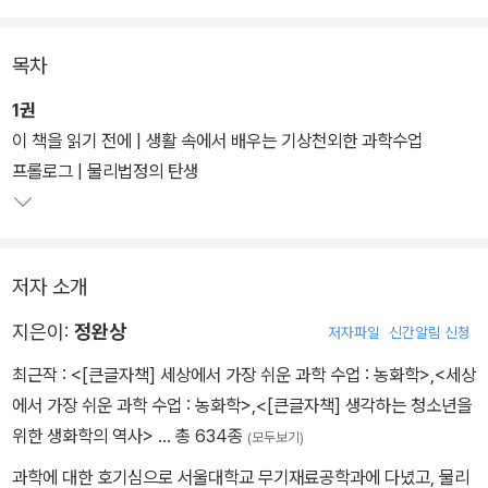
1편에서는 생활 전반에 걸친 물리에 대한 기초적인 지식을 다루었다
면 2편부터는 주제를 선정하여 보다 좁은 영역의 범위 내에서 보다
목차
많은 생활의 예를 다루고 있다. 3편에서는 빛과 전기에 대한 우리 주
변의 이야기에 초점을 맞추었으며, 디자인 및 내부 구성을 전체적으
1권
로 개편했다.
이 책을 읽기 전에 | 생활 속에서 배우는 기상천외한 과학수업
프롤로그 | 물리법정의 탄생
2편. 친구의 결혼식에 갔다가 사오정이 되어 버린 노처녀 '전처녀 양
의 폭죽 사건', 과학공화국 최고의 록그룹인 하이프리퀀시 그룹이 달
리는 기차 위에서 노래를 하다가 팬들로부터 야유를 받은 이유, 프라
저자 소개
이팬의 손잡이를 잡다가 손을 데인 나성급 씨, 묵을 먹다가 미끄러져
묵을 먹을 수 없었던 일 등 일상에서 일어나는 소소한 사건들 속에 숨
지은이:
정완상
저자파일
신간알림 신청
겨진 과학적 원인에 대해 통쾌하게 설명한다.
최근작 :
<[큰글자책] 세상에서 가장 쉬운 과학 수업 : 농화학>
,
<세상
에서 가장 쉬운 과학 수업 : 농화학>
,
<[큰글자책] 생각하는 청소년을
3편은 빛과 전기의 진실을 다룬다. 학원에서 배운 내용과 실생활에서
위한 생화학의 역사>
… 총 634종
(모두보기)
의 내용이 다른 점을 풀어가는 '비행기는 왜 그림자가 생기지 않을까
요?', 불이 났다는 장난을 다룬 '붉은 셀로판지로 보면 모두 붉게 보이
과학에 대한 호기심으로 서울대학교 무기재료공학과에 다녔고, 물리