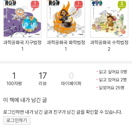
6권에서는 운동의 법칙을 주제로 하여 속력과 속도, 관성, 작용과 반
온 빛이 필름을 손상시킬 수 있을까?｜물질의 상태는 몇 가지로 나눌
작용, 회전 등의 과학적 내용을 우리 주변에서 일어나는 사건과 운동
수 있을까?｜불확정성원리에서 말하는 위치 오차와 속도 오차의 관
하고 있는 물체에서 일어날 수 있는 상황을 예로 들어 설명한다. 우리
계는 무엇일까?｜빛이 입자인지, 파동인지 정확히 구분할 수 있을
주위의 여러 가지 운동에 숨어 있는 물리 법칙이 무엇인지 배우고 실
까?｜고준위 폐기물과 저준위 폐기물의 처리방법은 다를까? 《물리
생활에 응용할 수 있게 될 것이다.
법정9》에서는 ‘제1장 방전관에 관한 사건’에서 방전 현상에 의해 전
과학공화국 지구법정
과학공화국 화학법정
과학공화국 수학법정
선이 없이도 전기가 흐르는 현상에 대해 설명하며, ‘제2장 원자 모형
1
1
2
7권에서는 '일과 에너지' 를 주제로 위치 에너지, 운동 에너지, 역학적
에 관한 사건’에서 액체, 고체, 기체 다음의 상태인 플라즈마에 대해
에너지 보존법칙 등의 기본적인 원리와 에너지와 마찰의 관계, 무게
현재 활용되는 PDP방식의 텔레비전을 예로 들어 설명하고 있다. ‘제
중심과 회전 등 에너지 보존과 관련된 다양한 예를 실생활에서 일어
3장 양자에 관한 사건’에서는 위치와 속도를 동시에 정확히 알 수 없
읽고 싶어요 0명
1
17
0
날 수 있는 사건들로 재치 있게 구성하였다.
다는 불확정성원리를 예로 들어 양자에 관한 개념을 보다 시원하게
읽고 있어요 2명
100자평
리뷰
마이페이퍼
독자들에게 전달하고자 한다. ‘제4장 원자핵에 관한 사건’에서는 같
읽었어요 25명
8권에서는 유체와 관련된 표면장력과 모세관 현상, 베르누이 정리 등
은 전기를 가진 양성자가 원자핵에서 떨어지지 않고 붙어 있는 이유
이 책에 내가 남긴 글
을 세세하게 풀어 준다. 일상생활에서 일어나거나 일어날 수 있는 사
를 척력과 핵력을 비교하며 이야기를 이끌고 있으며 핵분열과 원자핵
건과 사고를 ‘사건속으로’ 라는 코너를 통해 유체의 여러 가지 경우를
로그인하면 내가 남긴 글과 친구가 남긴 글을 확인할 수 있습니다.
폐기물에 대한 처리 방법 등에 대해 재치 있는 답변으로 사건을 풀어
열거하고 있다.
준다.
로그인하기