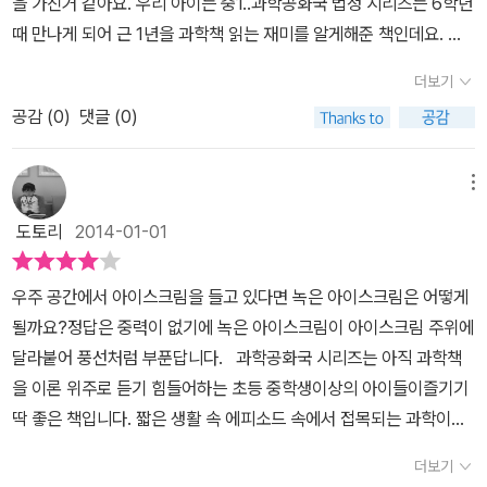
을 가진거 같아요. 우리 아이는 중1..과학공화국 법정 시리즈는 6학년
요.결국 노핸드 제품 때문이었습니다. 자석......회사는 문을 닫고 자석
있는 게임이 아니라는 것.어떻게 해야 이길 수 있는가.영화 속에서도
하는 바람에 짐아껴 씨는 이삿짐센터를 고소하게 되는데, 사다리차가
이 책에서는 터널구멍이 네모여도 괜찮을지에 관한 이야기를 합니다.
때 만나게 되어 근 1년을 과학책 읽는 재미를 알게해준 책인데요. 그
을 사용하지 않고 차안에서 휴대폰을 사용할 수 있는 제품이 나오게
좋은 아이디어때문에 운 좋게 이길 수 있었는데?이 책에도 줄다리기
무너져 짐이 파손되었다면 누구의 책임일까? 이 사건을 통해 어떤 면
아마 이 내용은 대부분 알수 있을지도 모릅니다. 높은 산에 터널을 뚫
래서 인지 우리딸,,중학교 다니면서 과학공부를 제일 열심히 하는거
되었습니다. 읽다보면 우리 생활의 모습들이 많이 보입니다.그래서
이기는법이 나옵니다.작용, 반작용, 마찰력 등의 원리를 배워볼 수 있
위에 물체를 올려놓았을 때 그 며이 물체를 지탱하는 힘인 수직항력
더보기
게 되면 터널이 산의 무게를 지탱해야하기 때문에 돌을 아치형으로
보면,, 과학공화국 책이 정말 반갑고, 고마운 책이랍니다. 그래서 주변
조금 전문적으로 들어가도 충분히 읽을 수 있었던 것이라 생각해요.
는 시간이었고요.​​중학생 아이의 과학시간까지 즐겁게 해주는 재미난
과 무게의 대결에 관한 물리의 법칙을 이해하게 된다.영화 '스피드'에
쌓아 돌의 압축력으로 산의 무게를 지탱하는 것입니다. 이렇게 우리
공감 (
0
)
댓글 (0)
에 추천도 많이 해주는 책이기도 하고요. 딸래미.. 시험보면(우리 아
그렇게 읽어가면서 자신도 모르는 새에 지식이 쌓여가는거죠.덩달아
이야기과학공화국 법정 시리즈를 읽으며 그 안의 유익한 실생활 속
서 볼 수 있는 물리의 법칙은 무엇이 있을까? 브레이크가 고장 난 나
들이 당연하다고 생각하는 것에 대한 의문을 가지며 이야기들은 시작
이가 다니는 학교는 시험을 본다는..ㅠ.ㅠ)과학성적은 이제껀 잘나온
엄마인 저도 공부가 되는 책입니다~ 자음과모음, 물리,생활,초등과
과학 지식들을 배워보는 시간이라 아이도 저도 즐거운 독서시간이 되
급해 씨는 일 차선을 달리고 있는 버스 기사에게 자신의 차 옆으로 같
됩니다. 각 이야기들과 관련된 과학적 원리들을 보면서 아이들이 교
거 보면 아이가 좋아하는것을 알 수 있지요.좋아하는 것을 따라 잡을
학
메뉴
고 있답니다.​과학을 어려워하고 재미없어 하는 아이들이 있다면?꼭
은 속도로 달리면서 버스 문 좀 열어주면 버스에 올라타겠다고 했지
과와 연계하여 볼 수도 있는 것입니다. 우리 주변에서 흔히 볼수 있는
순 없는거 같아요..ㅋㅋ 과학공화국 물리법정 표지에요.지구인이 우
이야기책만 고집하기보다 재미나게 이 책을 읽어보면서 과학에 대한
만, 버스 기사는 차를 붙이면 위험하다고 외면했고, 나급해 씨는 결국
도토리
2014-01-01
일들이지만 한번쯤 '왜'라는 의문을 가지고 바라본다면 재미있고 흥미
주에서 둥둥 떠다니는 모습이..왠지 물리를 설명해 주는 듯한..~~그
흥미를 놓이는 것을 추천하고 싶어요.​​​​​[출판사로부터 도서 협찬을 받
벽과 부딪쳐 다치게 된다. 나급해 씨는 버스 기사가 문을 열어 주지 않
롭게 과학적 원리에 대해 알아갈수 있을 것입니다.
런 기분이 드네요. 특히나 이 책에서는 사건속으로란 내용이 있는데
아 직접 활용 후 작성한 서평입니다.]태그
았기 때문에 일어난 사고라고 고소를 하게 되는데, 이 사건에서는 두
우주 공간에서 아이스크림을 들고 있다면 녹은 아이스크림은 어떻게
요.우리 아이가 정말 계란 후라이를 좋아하거든요.근데..사건속으로
대의 차가 같은 속도로 달리면 차는 마치 정지해 있는 듯 느끼게 되는
될까요?정답은 중력이 없기에 녹은 아이스크림이 아이스크림 주위에
를 읽어보니눈물의 계란 후라이라고 해서뭘까?궁금해서 안 읽어볼
상대속도의 원리를 배울 수 있다. <<과학공화국 물리법정>> 두번째
달라붙어 풍선처럼 부푼답니다. 과학공화국 시리즈는 아직 과학책
수가 없었다고나 할까요?ㅋ 또 아이가 다른프로그램은 안봐도런닝
이야기 물리와 생활에서는 재미있고 기발한 사건으로 과학의 원리를
을 이론 위주로 듣기 힘들어하는 초등 중학생이상의 아이들이즐기기
맨은 보는데얼마전에 런닝맨에서롤러코스터도 타고, 농구 경기 슛하
이해하는데 도움이 준다. 아이들이 어려워하는 과학 이야기와 생소하
딱 좋은 책입니다. 짧은 생활 속 에피소드 속에서 접목되는 과학이론
는것도 나왔는데요기에도 과학이 숨어 있다고 하니 저도 참 신기하고
기만 한 법정 이야기의 접목이 이렇게 재미있는 구성을 만들어냈다는
을 법정 공방이라는형식으로 설명해주는데 아이들은 부담없이 읽을
재미났어요. 이렇듯 과학공화국 법정 시리즈는 이야기로 접근을 해서
더보기
점이 놀랍기만 하다. 무엇보다 이 시리즈가 가진 장점은 과학이야말
수 있기에 특히 책읽기 그닥 즐거워 하지 않는둘째에게 권했더니 아