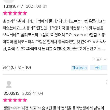
한 물리를 쉽게 이해할수 있어서좋았다.볼수록 매력이다.볼매~책오
sunjin0717
2021-08-31
늘은 물리법정싸움 이다.
초등과학 뿐 아니라, 과학에서 물리? 하면 떠오르는 그림은롤러코스
터였는데요...초등과학전집인 과학공화국 물리법정 책의 뒷 부분을
보니까바로 롤러코스터 그림이 딱 있더라구요.ㅎㅎㅎㅎ그만큼 초등
과학과 롤러코스터의 그림은 언제나 공식화였던 것 같아요.ㅎㅎㅎ사
실, 과학 즉 초등과학에서 물리를 접한다는게, 솔직히어른인 저도 사
실 어렵게 느껴지는게 물리거든요.그래서 초등과학을 위해서 과학공
더보기
화국 법정시리즈를 읽을 때,우리 아이가 물리는 쏙~ 빼고 읽으면 어
공감 (
0
)
댓글 (0)
떡하지? 라는 걱정도했던게 사실이에요.이번에, 네 번째 도서로 어떤
과학공화국을 읽을지 골라봤는데요.아이가 이번에는 물리를 읽어야
지? 했어요.초등과학을 쉽게 풀어낸 과학공화국 법정시리즈여서초등
메뉴
과학필독서이니만큼 물리를 접하는데도 큰 무리가 없을듯했지만,아
3563913
2022-11-04
이는 어떻게 받아들일지 사실, 기대 반, 걱정 반이었습니다.^^초등과
학을 위한 초등과학필독서인과학공화국 물리법정 2. 물리와 생활을
'생활속에서 사건 사고 속 숨겨진 물리 법칙을 물리법정에서 낱낱이