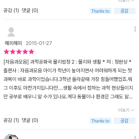
더보기
면에서 마음에 들어 이후 <과학공화국 수학법정> 시리즈를 읽어보게
가 쉽게 이해되고 원래는 성인용으로 작가가 쓰려고 했던 책이다.
공감 (
1
)
댓글 (0)
되었고, 과학분야 중에서도 아이들이 다소 어려워하는 물리에 대한
이해를 높여주기 위해 이번에는 <과학공화국 물리법정> 시리즈를 읽
어보게 되었다. 과학이 우리 생활과 밀접한 관계에 있다고는 하지만,
메뉴
과학을 이론적으로 접근하는 아이들에게는 인정할 수 없는 부분일 수
해피해피
2015-01-27
도 있다. 그런데 이 책은 우리 일상 생활 속에서 일어나는 다양한 사건
들로 풀어가고 있어 물리가 우리 생활과 가까이 있음을 실감할 수 있
[자음과모음] 과학공화국 물리법정 2 : 물리와 생활 * 저 : 정완상 *
으며 법정에서 실험을 통해 풀어내는 증인의 이야기는 과학의 원리를
출판사 : 자음과모음 아이가 학년이 높아지면서 어려워하게 되는 첫
이해하는데 용이하다. 과학공화국에서는 물리를 이해해야 해결 할 수
과목이 바로 과학이었습니다.3학년 올라갈때 가장 힘들어했었죠.뭐
있는 크고 작은 사건들이 많이 일어나게 되었고 이를 해결하기 위해
그 이후도 마찬가지입니다만....생활 속에서 접하는 과학 현상들이지
물리와 관련된 사건은 물리법정에서 다루기로 했다. 이에 과학공화국
만 공부로 배우니 알 수가 있나요.게다 동물이나 환경은 그래도 알겠
에서는 물리학자들을 대상으로 물리학과 재판진행법 두 과목으로 진
는데 그 외 화학,물리,지구과학 등은 내용을 배워야 알게 됩니다.그래
행되는 사법고시를 실시하였는데, 3명이 지원하여 모두 합격하는 해
더보기
서 자음과모음의 과학 법정을 종종 보는데요.내용도 재미나고 실생활
프닝이 연출되었다. 이에 1등 물리짱이 판사를 2등 피즈와 시험 점수
공감 (
1
)
댓글 (0)
속 이야기들이 가득해서 아이가 즐겁게 보는 책들입니다.화학,생물,
가 형편없었던 3등 물치가 원고측과 피고측의 변론을 맡게 되었다.
지구과학은 많이 봤는데 이번에 물리를 처음 보게 되었어요.얼마전에
이후 과학공화국의 사람들 사이에서 벌어지는 수많은 사건들이 물리
메뉴