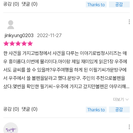
읽으면서 과학지식이 쌓이는 책이 아닌가 싶네요.^^
로 우리 일상 생활에서 일어나는 다양한 현상을 연구하는 학문이며,
공감 (
0
)
댓글 (0)
이 수준에 딱 맞아 부담없이 읽는 모습을 보여줘 엄마를 기쁘게 해줍
흥미롭고 재미있는 분야라는 점을 일깨워줄 수 있다는 것이다. 과학
니다.^^ 중력을 이해시키기 위해 만년필의 잉크와 연필의 차이점을
에 대한 어려움을 토로하는 중학생 큰 아이에게도, 과학에 관심이 많
이야기하거나 달에 공기가 없기에그네가 절대 멈추지 않음을 이야기
메뉴
은 초등학생 작은 아이에게도 두루두루 유용하게 활용할 수 있는 구
하는 것, 선팅 된 유리에 반사되 교통사고를 낸 사람의 이야기를 통해
jinkyung0203
2022-11-27
성이 퍽 마음에 드는 시리즈임을 다시금 확인할 수 있었다. 덧붙히자
빛의 성질을 이야기 하는 등 제목대로 일상생활에서 무심히 넘겼던
면, 매 장마다 수록된 [과학성적 끌어올리기]는 교과 학습에도 도움을
많은 물리와관계된 현상을 통해 이론을 배우는데다 워낙 이야기가 길
한 사건을 가지고법정에서 사건을 다루는 이야기로법정시리즈는 매
받을 수 있어 일석이조의 효과를 얻을 수 있을 것이다. (사진출처: '과
지 않아 아이가 집중이 떨어져 내가읽었던 내용이 무엇인지도 모른
우 흥미롭다.이번에 물리이다.아이랑 제일 재미있게 읽은1장 우주에
학공화국 물리법정 2. 물리와 생활' 본문에서 발췌)
체, 책 한권을 읽게되는 불상사도? 막아주기에 과학에 흥미를갖지 못
서도 글씨를 쓸 수 있을까?우주여행을 하게 된 이필기씨가문방구에
했다면 이 책으로 재미를 느끼게 해줄것입니다. 특히 달리는 기차에
서 우주에서 쓸 볼펜을달라고 했다.문방구. 주인의 추천으로볼펜을
서 노래를 하면 고음불가가 됨을 통해 도플러효과를 설명하는 부분을
샀다.몇번을 확인한 필기씨~우주에 가지고 갔지만볼펜은 아무리해
보니아!! 어려운 물리이론도 이렇게 쉽고 친숙하게 접근할 수 있구
도써지지 않았다.그래서 모처럼 간우주여행일기를 쓰지못했다.이 사
나!!! 라는 생각이 드는게 이 시리즈의 매력이 무엇인지를 알려줍니다.
더보기
건때문에문방구주인을 고소했는데과연 이필기씨는보상을 받을 수 있
물리가 어려운 아이들, 과학책이라면 일단 거부부터 하는 아이들이
공감 (
0
)
댓글 (0)
을까요?재미있는 사건으로물리적인 사고와 접목시키어서이야기형
짧은 에피소드를 부담없이읽으며 과학도 재미있음을 느끼게 해주는
식으로~법정이야기로 쓴 것이 물리는 어렵다는 아이에게쉽게 접근
책이기에 강추해봅니다. 초등중학년에서 과학을 부담스러워하는 중
할 수 있어 좋았다.읽는 내내 아이가 이야기책을 읽듯이 읽으면서또
메뉴
학생까지 모두 즐길 수 있는 책이네요^^