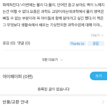
읽으면서 우리 아이가재미있다고 뽑은 이야기가 몇가지 있었어요.그
파헤쳐진다.'▫️이번에는 물리 다.물리. 단어만 듣고 보아도 벽이 느껴지
중의 한가지가무중력 운동을 설명해주는 <멈추지 않는 공포의 그네
는건 어쩔 수 없다.요즘은 과학도 교양이라는데과학에서 물리 영역은
> 이야기였습니다.사실, 아직 초등과학을 완전히 접하지는 않았어요.
빠질 수 없는 부분이라 꼭 아이들과 함께 알아가고 싶긴 했다.이 책은
지금까지는 일상 속에서 여러가지 초등과학도서를 통해서초등과학을
그 무엇보다 생활속에서 배우는 기상천외한 과학수업에 대해 이야기
접하고 있는 우리집 아이인데요~물리라는 용어를 쓰면서 초등과학
하고있어 다가가기가 쉬웠다.아이들에게도 매우 가깝게 읽히는 부분
을 접하는건과학공화국 물리법정 2. 물리와 생활을 읽으면서가첫 입
더보기
이 참 인상적이다.책에서 다루는 일상적인 궁금증이 너무 흥미로운
문인것 같아요.공기가 없는 곳에서 밤새도록 그네를 탄 단진자 양이
공감 (
0
)
댓글 (0)
데'우주에서도 글씨를 쓸 수 있을까''SPF지수 높은 게 좋을까 낮은
몹시 화가 난사건이에요. 그네가 저절로 멈추는 것은 공기의 저항 때
게 좋을까''번개가 칠 때 축구하면 위험할까'등등 정말 궁금했던 부분
문이에요.즉, 달에는 공기가 없기 때문에 물체가 멈출 수가 없고,지구
이 흥미롭게 담겨있다.재미있는 과학책 읽기가 가능한과학공화국 시
5편 더보기
에서는 모든 물체는 마찰력이나 공기 저항을 받기 때문에물체의 에너
리즈는 물리에서도대단히 흥미로워 아이들이 아주 만족했다.나 역시
지가 점점 줄어들어서 멈출 수가 있는 차이를설명해주는 이야기였습
과학에 대한 벽이 조금은 낮아진듯한 기분이 들어 스스로 뿌듯하다.
니다.그리고 과학공화국 물리법정 2. 물리와 생활을 읽으면서우리 딸
쓰기
마이페이퍼 (0편)
골고루 지식을 습득하고 함께 알아가는 즐거움이 있는 책이다.
이 재미있는 이야기로 선택한 내용은소리의 굴절과 온도를 설명한 <
잠 못 이루는 밤>이었어요.과학공화국 남부 해안에 있는 사일런트 마
등록된 글이 없습니다
을은 평화로운 마을이었어요.그런데, 무역항이 생기면서 소음이 발생
하기 시작한거죠.그런데 그 소음이 밤에만 소용있고, 낮에는 소음을
반품/교환 안내