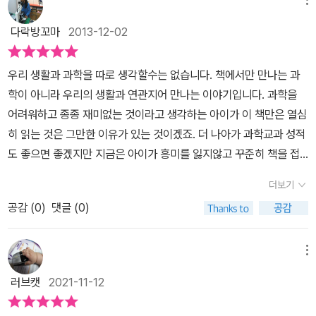
본 지구과학 관련 책과 또 다른 점들이 많다면서 흥미롭게 봅니다. 물
법정의 판결을 통해 원활히 해결될 수 있었다. 헌데, 물리와 관련된 크
리법정은 총 10권입니다.다른 시리즈도 마찬가지지요.그 중 2권 물리
고 작은 사건들은 어떤 것들이 있을까? 우리 일상 생활에서 과연 그
다락방꼬마
2013-12-02
와 생활편을 읽어보았습니다.물리가 생활에서 어떻게 나오나.. 저도
런 일들이 생겨나기는 하는걸까? 이런 궁금증에 펼쳐본 30가지의 흥
매우 궁금했어요. 우주선을 타고 지구를 떠나 우주로 가게 되면 무중
미진진하고 기발한 사건들은 우리 생활에서 일어날 법한 사건들로 물
우리 생활과 과학을 따로 생각할수는 없습니다. 책에서만 만나는 과
력 상태가 됩니다.그런 장면을 본 적 많잖아요.우주선 내부에서 둥둥
리와 관련이 있었으며, 이를 통해 물리의 다양한 원리를 이해할 수 있
학이 아니라 우리의 생활과 연관지어 만나는 이야기입니다. 과학을
떠다니는 모습들.사람은 물론 생활용품들도요.여기 이필기 씨도 우주
었다. 우주에서 기행문을 쓰려던 이필기씨는 동네 문구점에서 모든
어려워하고 종종 재미없는 것이라고 생각하는 아이가 이 책만은 열심
로 떠날 기회가 생깁니다.달에 가기 위해서 소형 로켓 미니스를 샀거
펜 씨가 판매한 볼펜을 가지고 갔지만 글씨가 써지지 않아 문구점 주
히 읽는 것은 그만한 이유가 있는 것이겠죠. 더 나아가 과학교과 성적
든요.기행문 쓰는 것을 좋아하는 그는 문구점에서 볼펜을 삽니다.우
인을 물리법정에 고소했는데, 질량을 가진 볼펜 속 잉크는 무중력상
도 좋으면 좋겠지만 지금은 아이가 흥미를 잃지않고 꾸준히 책을 접
주뿐 아니라 천국에서도 써진다는 주인의 말을 믿었죠.하지만????
태에서는 바닥으로 떨어지지 않아 글씨가 써지지 않는다는 사실을 통
한다는 것만으로 만족하려 합니다. 과학공화국 물리법정의 두 번째
전혀~ 글씨가 써지지 않습니다.이러니 기행문을 쓰지 못하고 돌아온
더보기
해 무중력상태의 낙하법칙을 배운다. 달에 실내 도시인 암스트롱 시
이야기는 물리와 생활입니다. 물리와 관련된 사건들을 다루고 그 법
이필기씨.그는 문구점 주인을 고소하고 맙니다.누가 잘못한 것일까
티를 건설하고 10층짜리 아파트가 지어졌다. 고점프 씨는 계단이나
공감 (
0
)
댓글 (0)
정 판결을 신문에 실어 널리 알려 더이상 사람들이 다투지 않게 하려
요? 볼펜은 잉크가 내려와야 써지는 구조로 되어 있습니다.볼펜 속의
엘레비어터를 이용하지 않는 1층보다 비싼 2층을 구매했는데, 점프로
는 것이 목적입니다. 이 책의 물리부 장관은 물리학은 정직한 학문이
잉크가 종이로 떨어지는 것이지요.잉크도 중량이 있으니 지구가 당기
2층 베란다에 올라갈 수 있다는 사실을 알게 되고, 계단 사용료를 받
며 지위와 나라에 따라 달라지지 않는다고 말합니다. 이렇게 정직한
메뉴
는 중력 때문에 아래로 떨어지는 것입니다.그러니 우주에서는 무중력
은 건설사를 고소했는데, 사용료를 환불 받을 수 있을까? 지구보다 6
학문을 바탕으로 더 이상 사람들이 다툼이 없길 바라며 도대체 어떤
이 되어 글씨가 안 써지는 것이랍니다.그럼 모든 볼펜은 안 써지는데
러브캣
2021-11-12
분의 1정도로 작은 달의 중력 때문에 누구든지 달에서는 높게 뛰어오
일들로 사람들이 법정에서 싸움을 하고 있는지 알아보려 합니다. 이
우주에서 필기구는 전혀 못쓸까요?아니요. 가능한게 있습니다. 바로
를 수 있어 환불을 받을 수 있었다. 선크림을 잘 못 판매한 안화장 씨
번 이야기에서는 10장에 걸쳐 다양한 사건을 만나게 됩니다. 각각의