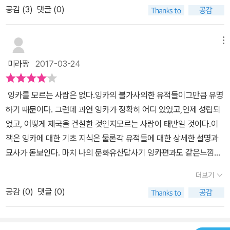
공감 (
3
)
댓글 (0)
실려 있어 보는 즐거움이 있다.잉카라고 하면 아주 먼 옛날 고대 문명
같은데 15~16세기에 존재했던, 우리나라로 치면 조선시대 국가라는
게 놀랍다.이렇게 가까운 시대에 있었는 거대한 제국이 글자도 없고
메뉴
철기가 아닌 석기 문명을 유지했다니.책에서도 정교하게 다듬어진 석
미라짱
2017-03-24
조 건축물의 놀라움을 여러 차례 언급한다.그 기술과 솜씨가 놀랍긴
한데 철기 문명으로 진행하지 않았다는 사실이 더욱 놀랍다.<총균쇠
잉카를 모르는 사람은 없다.잉카의 불가사의한 유적들이그만큼 유명
>에서 언급한 바대로 역시 문명의 전파가 중요한 것 같다.유라시아가
하기 때문이다. 그런데 과연 잉카가 정확히 어디 있었고,언제 성립되
균질하게 발전할 수 있었던 것은 횡으로 넓어 전파 속도가 빨랐던 반
었고, 어떻게 제국을 건설한 것인지모르는 사람이 태반일 것이다.이
면, 아프리카나 아메리카는 세로로 길고 말라리아나 열대 우림 등의
책은 잉카에 대한 기초 지식은 물론각 유적들에 대한 상세한 설명과
자연적 제약 때문에 고립되어 있었던 게 가장 큰 원인이라고 한다.인
묘사가 돋보인다. 마치 나의 문화유산답사기 잉카편과도 같은느낌이
신공양에 대한 언급이 없어 아쉽다.한반도에도 원삼국시대에는 순장
다.잉카가 대제국을 건설하고 멸망하기까지의 과정이흥미진진하게
제도가 있었으나 유교와 불교 도입 후 사라졌다고 하니 인신공양 관
더보기
펼쳐진다. 잉카를 둘러싼 여러 문화, 경제, 자연 환경이 어떻게 잉카에
행도 문명의 발전 지표가 되는지 궁금하다.잉카 문명에 대한 맛보기
공감 (
0
)
댓글 (0)
영향을 주었고역사를 전개시켜왔는지, 상세히 알 수 있다.잉카 문명
느낌이라 아무대로 보다 자세한 책읽기가 필요할 것 같다.
이 얼마나 찬란했는지, 잉카인들은 과연어떠한 사람들이었는지, 그들
의 정복활동은어떤 식이었는지 등, 잉카에 대해 가질 수 있는웬만한