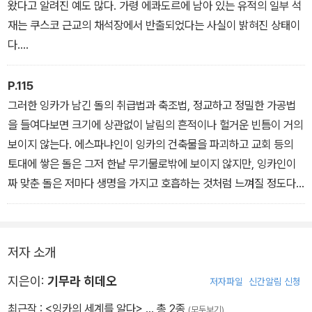
왔다고 알려진 예도 많다. 가령 에콰도르에 남아 있는 유적의 일부 석
재는 쿠스코 근교의 채석장에서 반출되었다는 사실이 밝혀진 상태이
다.
아메리카 대륙의 고대 문명은 철기도, 바퀴도, 사람이 탈 수 있는 가축
도, 석조 아치도 가지고 있지 않았다. 짐수레도 없고 견인할 동물도 없
P.115
는 가운데, 어떤 방법으로 멀리까지 돌을 운반한 것일까. 잉카 왕이 타
그러한 잉카가 남긴 돌의 취급법과 축조법, 정교하고 정밀한 가공법
고 다니던 것 같은 가마에 실어 운반한 것일까. 아니면 지면을 질질 끌
을 들여다보면 크기에 상관없이 날림의 흔적이나 헐거운 빈틈이 거의
어 운반했을까.
보이지 않는다. 에스파냐인이 잉카의 건축물을 파괴하고 교회 등의
토대에 쌓은 돌은 그저 한낱 무기물로밖에 보이지 않지만, 잉카인이
짜 맞춘 돌은 저마다 생명을 가지고 호흡하는 것처럼 느껴질 정도다.
면도날조차 들어가지 않을 만큼의 짜임새는 아주 작은 빈틈 하나라도
허용하지 않겠다는 자세에서 비롯된 것임에 틀림없다. 그렇게까지 돌
을 다루는 데 완벽을 추구한 자세에 잉카의 자연관이 담겨 있다고 할
저자 소개
수 있다. 어쩌면 그들은 가능한 한 흔들림 없는 건축물을 세움으로써
신의 은총을 구하는 한편, 언제 맹위를 떨치며 덮쳐올지 알 수 없는 자
지은이:
기무라 히데오
저자파일
신간알림 신청
연에 대한 숭상과 경외를 나타내려 한 것인지도 모른다.
최근작 :
<잉카의 세계를 알다>
… 총 2종
(모두보기)