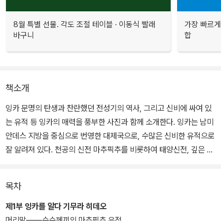
8월 특별 선물. 각도 조절 테이블 · 이동식 빨래
가장 빠르게
바구니
합
책소개
잉카 문명의 탄생과 찬란했던 전성기의 역사, 그리고 신비에 싸여 있
는 유적 등 잉카의 매력을 풍부한 사진과 함께 소개한다. 잉카는 남미
안데스 지방을 중심으로 번영한 대제국으로, 수많은 신비한 유적으로
잘 알려져 있다. 천공의 신전 마추픽추를 비롯하여 태양신전, 깊은 숲
속의 유적군, 전 국토를 망라하는 잉카 길 등 정교하게 짜 맞춘 석조
기술이 돋보이는 신비한 유적들이 즐비하다.
목차
그러한 유적들의 수수께끼를 좇는 한편, 잉카 문명의 태동과 번성의
제1부 잉카를 알다 기무라 히데오
역사를 총체적으로 알아본다. 쿠스코 지방의 작은 정치 세력에 불과
머리말――수수께끼의 마추픽추 유적