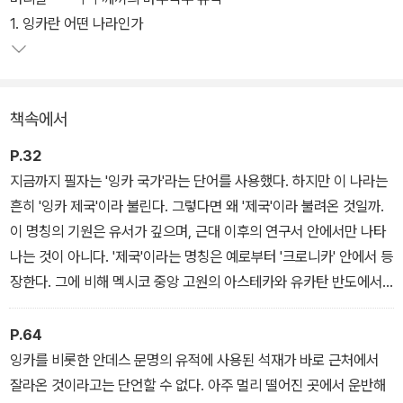
했던 잉카가 어떻게 제국을 건설할 수 있었는지, 잉카를 둘러싼 자연
1. 잉카란 어떤 나라인가
환경, 사회, 문화, 경제 등을 살펴보며 그 실마리를 풀어본다. 잉카의
역사를 움직인 다양한 요인을 살펴보면서, 잉카 문명이 남긴 유적의
위대함과 신비함의 원동력을 엿볼 수 있을 것이다.
책속에서
P.32
지금까지 필자는 '잉카 국가'라는 단어를 사용했다. 하지만 이 나라는
흔히 '잉카 제국'이라 불린다. 그렇다면 왜 '제국'이라 불려온 것일까.
이 명칭의 기원은 유서가 깊으며, 근대 이후의 연구서 안에서만 나타
나는 것이 아니다. '제국'이라는 명칭은 예로부터 '크로니카' 안에서 등
장한다. 그에 비해 멕시코 중앙 고원의 아스테카와 유카탄 반도에서
중앙아메리카에 걸쳐 번성한 마야에 대해서는 '제국'이라는 명칭을 사
용하지 않는다. 이것은 어째서일까.
P.64
잉카를 비롯한 안데스 문명의 유적에 사용된 석재가 바로 근처에서
잘라온 것이라고는 단언할 수 없다. 아주 멀리 떨어진 곳에서 운반해