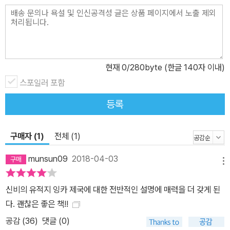
론, 오늘날 잉카의 후예들의 생활도 살펴봄으로써 문화가 어떻게 전
승되어오고 있는지도 알아본다. 잉카 제국의 총체적인 역사를 자세하
고 쉬운 설명과 풍부한 사진 자료로 즐겁게 알아갈 수 있는 기회가 될
것이다.
현재
0
/280byte (한글 140자 이내)
스포일러 포함
등록
구매자 (1)
전체 (1)
munsun09
2018-04-03
메뉴
신비의 유적지 잉카 제국에 대한 전반적인 설명에 매력을 더 갖게 된
다. 괜찮은 좋은 책!!
공감 (
36
)
댓글 (0)