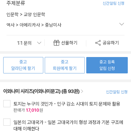
주제분류
신간알림 신청
인문학
>
교양 인문학
역사
>
아메리카사
>
중남미사
선물하기
공유하기
중고
중고
중고 등록
알라딘에 팔기
회원에게 팔기
알림 신청
이와나미 시리즈(이와나미문고) (총 93권)
신간알림 신청
토지는 누구의 것인가 - 인구 감소 시대의 토지 문제와 활용
판매가
17,010
원
일본의 고대국가 - 일본 고대국가의 형성 과정과 기본 구조에
대해 이해한다