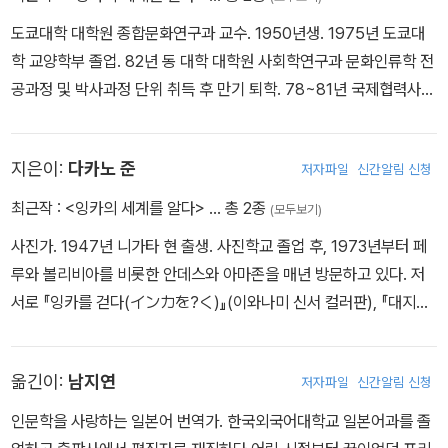
도쿄대학 대학원 종합문화연구과 교수. 1950년생. 1975년 도쿄대
학 교양학부 졸업. 82년 동 대학 대학원 사회학연구과 문화인류학 전
공과정 및 박사과정 단위 취득 후 만기 퇴학. 78~81년 국제협력사업
단 청년해외협력대원(볼리비아 국립인류학연구소 연구원). 전문분야
는 인류학, 라틴아메리카 연구, 인간의 안전보장 연구. 저서로 『공명
지은이:
다카노 준
저자파일
신간알림 신청
하는 신화―현대 아마조니아의 이야기 세계(響きあう神話―現代
アマゾニアの物語世界)』(세계사상사), 『물의 나라의 노래(水の?
최근작 :
<잉카의 세계를 알다>
… 총 2종
(모두보기)
の歌)』(도쿄대학출판회) 등이 있다.
사진가. 1947년 니가타 현 출생. 사진학교 졸업 후, 1973년부터 페
루와 볼리비아를 비롯한 안데스와 아마존을 매년 방문하고 있다. 저
서로 『잉카를 걷다(インカを?く)』(이와나미 신서 컬러판), 『대지와
사람을 찍다―안데스를 걸어가면서(大地と人を撮る―アンデス
を?きつづけて)』(이와나미주니어 신서 컬러판), 『마추픽추(マチュ
옮긴이:
남지연
저자파일
신간알림 신청
ピチュ)』, 『잉카 제국―대가도를 가다(インカ帝?―大街道を行
く)』, 『신대륙이 낳은 먹을거리(新大陸が生んだ食物)』(이상 주코
인문학을 사랑하는 일본어 번역가. 한국외국어대학교 일본어과를 졸
신서 컬러판), 『잉카의 식탁(インカの食卓)』(헤이본샤), 『아마존 숲