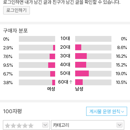
로그인하면 내가 남긴 글과 친구가 남긴 글을 확인할 수 있습니다.
추를 비롯하여 태양신전, 깊은 숲 속의 유적군, 전 국토를 망라하는 잉
로그인하기
카 길 등 정교하게 짜 맞춘 석조 기술이 돋보이는 신비한 유적들이 즐
비하다. 이 책은 그러한 유적들의 수수께끼를 좇는 한편, 잉카 문명의
구매자 분포
태동과 번성의 역사를 총체적으로 알아본다. 쿠스코 지방의 작은 정
10대
0%
0%
치 세력에 불과했던 잉카가 어떻게 제국을 건설할 수 있었는지, 잉카
20대
8.6%
2.9%
를 둘러싼 자연 환경, 사회, 문화, 경제 등을 살펴보며 그 실마리를 풀
30대
16.2%
7.6%
어본다. 잉카의 역사를 움직인 다양한 요인을 살펴보면서, 잉카 문명
40대
이 남긴 유적의 위대함과 신비함의 원동력을 엿볼 수 있을 것이다. 풍
15.2%
9.5%
부한 사진 자료로 잉카 문명을 역사적 현장을 살펴본다!! 잉카 곳곳에
50대
19.0%
6.7%
남겨진 유적의 흔적들은, 전성기 시절 잉카의 위용을 가늠해볼 수 있
60대
10.5%
3.8%
여성
남성
는 중요한 문화 유산들이다. 그 유적들 하나하나에 잉카의 정신, 기술,
역사가 고스란히 담겨 있다. 이 책의 저자들은 잉카의 매력을 한껏 느
낄 수 있는 유적의 사진들을 매우 풍부하게 수록하였다. 유물의 세세
100자평
게시물 운영 원칙
한 사진부터 유적지 전체 전경까지, 적절하게 사진을 배치하여 최대
한 독자들의 이해를 돕고 있다. 잉카의 당시 의례, 식문화, 사회, 경제
카테고리
등이 어떠한 방식으로 이루어져 왔는지 상세하게 알 수 있는 것은 물