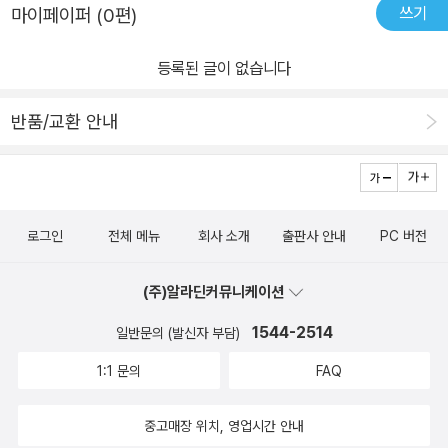
쓰기
마이페이퍼 (0편)
궁금증들을 다 풀 수 있다.역사, 미스터리, 불가사의에 관심 있는 사람
이라면충분히 만족할 수 있을 것이다
등록된 글이 없습니다
반품/교환 안내
로그인
전체 메뉴
회사 소개
출판사 안내
PC 버전
(주)알라딘커뮤니케이션
1544-2514
일반문의 (발신자 부담)
1:1 문의
FAQ
중고매장 위치, 영업시간 안내