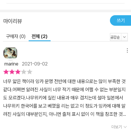
쓰기
마이리뷰
구매자 (0)
전체 (2)
메뉴
marine
2021-09-02
너무 얇은 책이라 잉카 문명 전반에 대한 내용으로는 많이 부족한 것
같다.어쩌면 알려진 사실이 너무 적기 때문에 어쩔 수 없는 부분일지
도 모르겠다.나무위키에 실린 내용과 매우 겹치는데 설마 일본에서
나무위키 한국어를 보고 베꼈을 리는 없고 이 정도가 잉카에 대해 알
려진 사실의 대부분인지, 아니면 출처 표시 없이 이 책을 참조한 것인
지 궁금하다.요즘처럼 검색이 손쉬운 시대에는 글을 쓸 때 반드시 출
더보기
처 표시를 해야 함을 새삼 느낀다.문고판인데도 컬러 사진이 여러 장