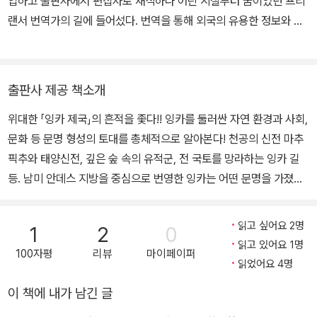
업하고 출판사에서 편집자로 재직하다 어린 시절부터 꿈이었던 프리
의 모습(アマゾン 森の貌)』(신초샤) 등이 있다.
랜서 번역가의 길에 들어섰다. 번역을 통해 외국의 유용한 정보와 지
식을 국내 독자들에게 전달하는 데 보람을 느낀다. 독자들의 삶을 풍
요롭게 하는 데 도움을 줄 수 있는 양질의 번역을 위해 오늘도 책을 읽
으며 새로운 지식을 탐구하는 중이다. 특히 동서양 역사에 관심이 많
출판사 제공 책소개
으며 존경하는 인물은 제갈량. 옮긴 책으로는 『잉카의 세계를 알다』,
위대한 「잉카 제국」의 흔적을 좇다!! 잉카를 둘러싼 자연 환경과 사회,
『프랑스 혁명』, 『도감 무기 갑옷 투구』 등이 있다.
문화 등 문명 형성의 토대를 총체적으로 알아본다! 천공의 신전 마추
픽추와 태양신전, 깊은 숲 속의 유적군, 전 국토를 망라하는 잉카 길
등. 남미 안데스 지방을 중심으로 번영한 잉카는 어떤 문명을 가졌으
며 어떠한 사람들이 생활하고 있었을까. 쿠스코 지방의 작은 정치 세
력에 불과했던 잉카가 지금의 에콰도르, 페루, 볼리비아, 칠레에 걸친
읽고 싶어요 2명
1
2
0
거대한 제국이 될 수 있었던 원동력은 무엇일까. 잉카 문명의 탄생과
읽고 있어요 1명
100자평
리뷰
마이페이퍼
찬란했던 전성기의 역사, 그리고 신비에 싸여 있는 유적 등 잉카의 매
읽었어요 4명
력을 풍부한 사진과 함께 소개한다. 잉카 문명의 찬란한 역사를 총체
이 책에 내가 남긴 글
적으로 살펴본다! 잉카는 남미 안데스 지방을 중심으로 번영한 대제
국으로, 수많은 신비한 유적으로 잘 알려져 있다. 천공의 신전 마추픽