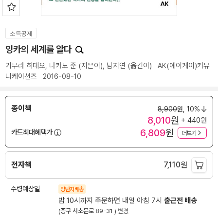
소득공제
잉카의 세계를 알다
기무라 히데오
,
다카노 준
(지은이),
남지연
(옮긴이)
AK(에이케이)커뮤
니케이션즈
2016-08-10
종이책
8,900
원,
10%
8,010
원
+ 440원
6,809
원
카드최대혜택가
더보기
전자책
7,110
원
수령예상일
양탄자배송
밤 10시까지 주문하면 내일 아침 7시
출근전 배송
(중구 서소문로 89-31 )
변경