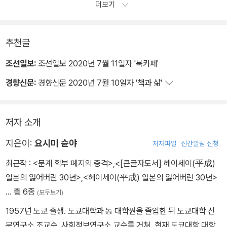
더보기
추천글
조선일보:
조선일보 2020년 7월 11일자 '북카페'
경향신문:
경향신문 2020년 7월 10일자 '책과 삶'
저자 소개
지은이:
요시미 슌야
저자파일
신간알림 신청
최근작 :
<문계 학부 폐지의 충격>
,
<[큰글자도서] 헤이세이(平成)
일본의 잃어버린 30년>
,
<헤이세이(平成) 일본의 잃어버린 30년>
… 총 6종
(모두보기)
1957년 도쿄 출생. 도쿄대학과 동 대학원을 졸업한 뒤 도쿄대학 신
문연구소 조교수, 사회정보연구소 교수를 거쳐, 현재 도쿄대학 대학