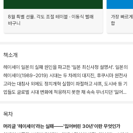
8월 특별 선물. 각도 조절 테이블 · 이동식 빨래
가장 빠르게
바구니
합
책소개
헤이세이 일본의 실패 원인을 파고든 '일본 최신사정 설명서'. 일본의
헤이세이(1989~2019) 시대는 두 차례의 대지진, 후쿠시마 원전사
고라는 대참사 외에도 정치개혁 실험이 좌절하고 샤프, 도시바 등 기
업들도 글로벌 시대 변화에 적응하지 못한 채 속속 무너지던 '잃어버
린 30년'이었다.
목차
저자는 헤이세이의 액상화는 갑자기 벌어진 것이 아니라 쇼와 시대에
진행된 지반약화의 결과라고 진단한다. 1970년대 말부터 세계사적
머리글 '헤이세이'라는 실패――'잃어버린 30년'이란 무엇인가