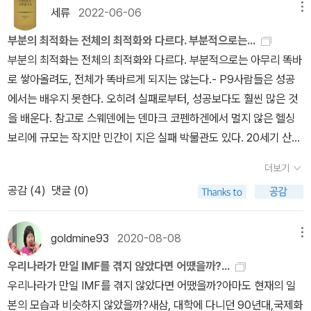
내 매각하기 시작한다. 컴퓨터는 지금은 ‘전자계산기‘에서 ‘커뮤니케
세류
2022-06-06
메뉴
이션 미디어‘로 그 존재양태를 전환해가고 있지만, IBM도 후지쓰
부분의 최적화는 전체의 최적화와 다르다. 부분적으로는...
나 NEC, 히타치도 이 전환의 의미를 이해하지 못했다.- P71고도성
부분의 최적화는 전체의 최적화와 다르다. 부분적으로는 아무리 똑바
장기 성공체험에서 벗어나지 못한 일본기업은 그 시기 확립된 ‘일본
로 쌓아올려도, 전체가 똑바르게 되지는 않는다.- P9사람들은 성공
적 경영‘의 질서유지에 집착했다. 버블붕괴 후 위기의 와중에서도 질
에서는 배우지 못한다. 오히려 실패로부터, 성공보다도 훨씬 많은 것
서 파괴를 기피함으로써 전체가 서서히 침몰해갔던 것이다.- P85곤
을 배운다. 참고로 스웨덴에는 덴마크 코펜하겐에서 멀지 않은 헬싱
이 이끌던 닛산의 성공은 일본 사회에 ‘신화‘를 만들어냈다. 해외에
보리에 규모는 작지만 민간이 지은 실패 박물관도 있다. 20세기 산업
서 온 ‘이방인‘ 경영자가 막다른 골목에 몰린 일본기업에 대해 파격적
디자인의 실패작을 모아놓은 것으로 바사호 박물관과는 무관하지
인 개혁을 단행하고, 차례로 장벽을 돌파하며 성장으로 이끌어가
더보기
만, 나라에는 ‘실패에서 배운다‘는 사고방식이 시민들 사이에 널리 자
는 신화다.- P89
공감 (
4
)
댓글 (0)
리잡고 있는 듯하다.- P10이데이의 경영은 매니지먼트적으로는 합
리적이었지만, 소니라는 특이한 기업체의 독창성을 빼앗는 결과를 가
져왔다. 즉, '전문성이 높은 사일로를 만드는 것에 의해 적어도 단기적
goldmine93
2020-08-08
메뉴
으로는 회사의 효율화를 높이는 듯' 보였으나 각 사일로의 경영진
우리나라가 만일 IMF를 겪지 않았다면 어땠을까?...
은 '라이벌 기업뿐 아니라 회사 내 여타 부서로부터도 ‘몸을 지키
우리나라가 만일 IMF를 겪지 않았다면 어땠을까?아마도 현재의 일
려‘ 했다. 타부서와 참신한 아이디어를 공유하지 않게 되고, 우수한 사
본의 모습과 비슷하지 않았을까?새삼, 대학에 다니던 90년대,국제화