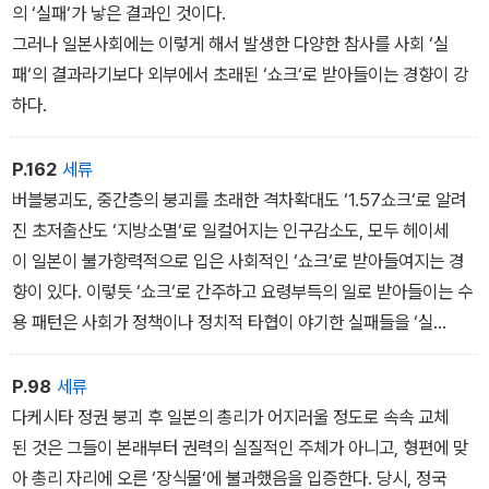
의 ‘실패‘가 낳은 결과인 것이다.
그러나 일본사회에는 이렇게 해서 발생한 다양한 참사를 사회 ‘실
패‘의 결과라기보다 외부에서 초래된 ‘쇼크‘로 받아들이는 경향이 강
하다.
P.162
세류
버블붕괴도, 중간층의 붕괴를 초래한 격차확대도 ‘1.57쇼크‘로 알려
진 초저출산도 ‘지방소멸‘로 일컬어지는 인구감소도, 모두 헤이세
이 일본이 불가항력적으로 입은 사회적인 ‘쇼크‘로 받아들여지는 경
향이 있다. 이렇듯 ‘쇼크‘로 간주하고 요령부득의 일로 받아들이는 수
용 패턴은 사회가 정책이나 정치적 타협이 야기한 실패들을 ‘실
패‘로 인식하며 그 구조적 문맥을 정면에서 응시하는 것을 곤란하
게 만들고 있는 것이다.
P.98
세류
다케시타 정권 붕괴 후 일본의 총리가 어지러울 정도로 속속 교체
된 것은 그들이 본래부터 권력의 실질적인 주체가 아니고, 형편에 맞
아 총리 자리에 오른 ‘장식물‘에 불과했음을 입증한다. 당시, 정국