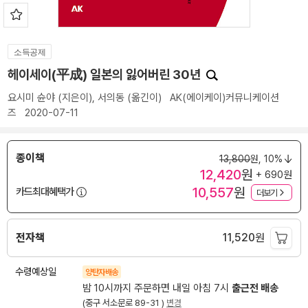
소득공제
헤이세이(平成) 일본의 잃어버린 30년
요시미 슌야
(지은이),
서의동
(옮긴이)
AK(에이케이)커뮤니케이션
즈
2020-07-11
종이책
13,800
원,
10%
12,420
원
+ 690원
10,557
원
카드최대혜택가
더보기
전자책
11,520
원
수령예상일
양탄자배송
밤 10시까지 주문하면 내일 아침 7시
출근전 배송
(중구 서소문로 89-31 )
변경