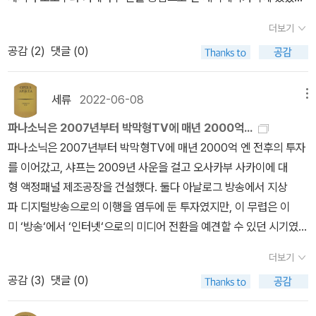
- P98리쿠르트 사건이 일본 정치에 던진 충격의 마이너스 효과가 이
더보기
런 정치 혼란과 일탈이었다면, 플러스 효과는 여야 정치인들 사이
공감 (
2
)
댓글 (0)
에 ‘정치개혁‘이 최대과제라는 공통인식이 생겨난 것이었다.- P101
세류
2022-06-08
메뉴
파나소닉은 2007년부터 박막형TV에 매년 2000억...
파나소닉은 2007년부터 박막형TV에 매년 2000억 엔 전후의 투자
를 이어갔고, 샤프는 2009년 사운을 걸고 오사카부 사카이에 대
형 액정패널 제조공장을 건설했다. 둘다 아날로그 방송에서 지상
파 디지털방송으로의 이행을 염두에 둔 투자였지만, 이 무렵은 이
미 ‘방송‘에서 ‘인터넷‘으로의 미디어 전환을 예견할 수 있던 시기였
다. 플라즈마든 액정이든 TV는 이제 우리 생활의 기간 미디어가 아닌
더보기
것으로 되어가고 있었다.- P681990년대 컴퓨터의 주류가 메인프레
공감 (
3
)
댓글 (0)
임에서 PC로 변화하자 IBM도 후지쓰도 함께 힘을 잃었다. 얼마 안
가 후지쓰는 시대의 변화를 따라잡지 못하면서 사업을 차례로 잘라