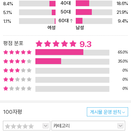
40대
과 도전에 대한 응전에서 실패를 초래했다는 게 저자의 진단이다. 그
18.6%
8.4%
결과 헤이세이 일본에서 발생한 여러가지 쇼크(버블경제의 붕괴, 한
50대
21.9%
5.1%
신·아와지대지진과 옴진리교 사건, 2001년 미국 동시다발테러와 이
60대
9.4%
1.1%
여성
남성
후 국제정세의 불안정화, 2011년 동일본대지진과 도쿄전력 후쿠시마
제1원전사고)와 동시병행적으로 전개된 글로벌화와 넷사회화, 저출
9.3
평점 분포
산고령화 등 충격 속에서 일본은 좌절해갔고, 이를 타개하려는 시도
들이 실패했다. 쇼와의 빛나는 성공신화가 헤이세이 일본의 태세전환
65.0%
을 어렵게 했을 것임은 물론이다. 한때 세계 최고를 자랑하던 일본 전
35.0%
기·전자산업의 어이없는 몰락은 그 단적인 예다. 동아시아 중심에서
0%
밀려난 일본의 앞날은? 헤이세이는 일본이 동아시아의 중심이라는
0%
위상에 종막을 고한 시대이기도 하다. 150여 년 전 메이지유신을 달
0%
성한 일본은, 서양의 기술, 제도, 지식을 전력으로 도입해 불과 30년
에 동아시아의 제국주의 국가로 성장했다. 제2차 세계대전 패전 이후
에도 일본은 미국과의 일체화를 통해 중심성을 유지하려 애썼다. 그
100자평
게시물 운영 원칙
러나 냉전 후의 헤이세이 시대, 동아시아의 중심은 일본에서 중국으
카테고리
로 옮겨갔다고 저자는 분석한다. 일본은 점점 늙어가는 사회가 되고,