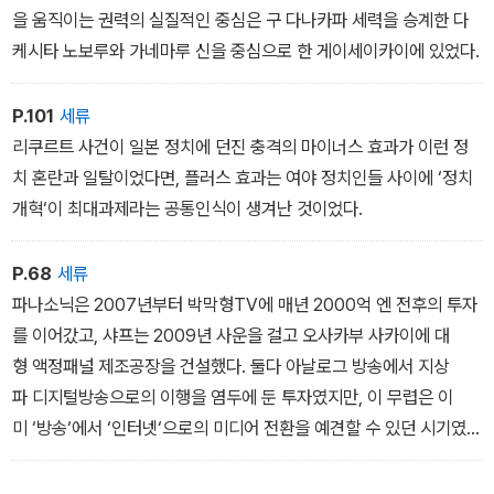
을 움직이는 권력의 실질적인 중심은 구 다나카파 세력을 승계한 다
케시타 노보루와 가네마루 신을 중심으로 한 게이세이카이에 있었다.
P.101
세류
리쿠르트 사건이 일본 정치에 던진 충격의 마이너스 효과가 이런 정
치 혼란과 일탈이었다면, 플러스 효과는 여야 정치인들 사이에 ‘정치
개혁‘이 최대과제라는 공통인식이 생겨난 것이었다.
P.68
세류
파나소닉은 2007년부터 박막형TV에 매년 2000억 엔 전후의 투자
를 이어갔고, 샤프는 2009년 사운을 걸고 오사카부 사카이에 대
형 액정패널 제조공장을 건설했다. 둘다 아날로그 방송에서 지상
파 디지털방송으로의 이행을 염두에 둔 투자였지만, 이 무렵은 이
미 ‘방송‘에서 ‘인터넷‘으로의 미디어 전환을 예견할 수 있던 시기였
다. 플라즈마든 액정이든 TV는 이제 우리 생활의 기간 미디어가 아닌
것으로 되어가고 있었다.