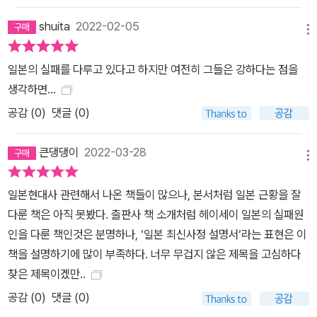
0.92명까지 떨어지며 2년째 '0명대 출산율'을 기록했다. 경제협력개
shuita
2022-02-05
발기구(OECD) 36개 회원국 중 출산율이 0명대인 유일한 나라다.
메뉴
합계출산율 1.4명대 수준을 유지하고 있는 일본은 그나마 나은 편이
다. 저출산 현상의 구조적 배경은 일견 흡사하지만, 한국은 교육비·주
일본의 실패를 다루고 있다고 하지만 여전히 그들은 강하다는 점을
거비의 과중한 부담이 출산은 물론 결혼 자체를 어렵게 만들고 있는
생각하면...
현실을 추가로 꼽지 않을 수 없다. 이 책은 세계에서 한국과 가장 유사
공감 (
0
)
댓글 (0)
한 체제인 일본의 가장 최신 경향을 담은 현대사를 보여준다는 점에
서 의미가 있다. 현재 일본이 겪는 위기를 한국은 피해갈 수 있을까.
큰댕댕이
2022-03-28
메뉴
헤이세이 일본의 '실패 박물관'을 돌아보는 것은 한국의 독자들에게
타산지석이 될 수 있을 것이다. 현대 일본을 만들어간 다양한 인물들
일본현대사 관련해서 나온 책들이 많으나, 본서처럼 일본 근황을 잘
이 책은 아사하라 쇼코 옴진리교 교주, 카를로스 곤 닛산 전 회장, 대
다룬 책은 아직 못봤다. 출판사 책 소개처럼 헤이세이 일본의 실패원
중가수인 미소라 히바리, 고무로 데쓰야, 아무로 나미에, 우타다 히카
인을 다룬 책인것은 분명하나, ‘일본 최신사정 설명서‘라는 표현은 이
루, 애니메이션 감독인 미야자키 하야오, 안노 히데아키, 오토모 가쓰
책을 설명하기에 많이 부족하다. 너무 무겁지 않은 제목을 고심하다
히로 등 각 방면의 다양한 인물을 등장시켜, 이들이 헤이세이 일본을
찾은 제목이겠만..
어떻게 직조해 나갔는지를 보여준다. 일본의 서브컬처에서 자주 등장
공감 (
0
)
댓글 (0)
하는 '종말' 서사가 헤이세이 시대와 어떻게 조응했는지도 흥미를 더