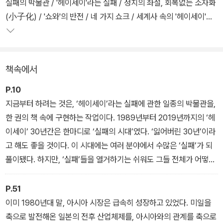
대전환의 소용돌이가 일고 있었지만, 일본은 오일쇼크를 무난히 극복
실패의 박물관 / '헤이세이'라는 실패 / 정치의 좌절, 회복없는 소자화
한 데 따른 안도감에 사로잡혀 변화를 직시하지 못했다고 본다. 이런
(小子化) / '쇼와'의 반전 / 네 가지 쇼크 / 세계사 속의 '헤이세이'
안도감이 1980년대 경제 버블의 형성과 붕괴를 가져왔고, 1990년
대 이후 전개된 글로벌화의 다양한 위험과 도전에 대한 응전에서 실
제1장 몰락하는 기업국가――은행의 실패, 가전의 실패
패를 초래했다는 게 저자의 진단이다.
책속에서
P.10
지금부터 하려는 것은, ‘헤이세이’라는 실패에 관한 일종의 박물관을,
한 권의 책 속에 구현하는 작업이다. 1989년부터 2019년까지의 ‘헤
이세이’ 30년간은 한마디로 ‘실패의 시대’였다. ‘잃어버린 30년’이라
고 해도 좋을 것이다. 이 시대에는 여러 분야에서 수많은 ‘실패’가 되
풀이됐다. 하지만, ‘실패’들을 열거하기는 쉬워도 그들 전체가 어떻게
연결돼 있었고, 우리들은 왜 30년씩이나 ‘실패’의 사슬에서 벗어날
수 없었는가를 드러내 보이기는 쉽지 않다. 헤이세이의 ‘실패’는 대체
P.51
어디부터 어디까지가 필연이었던가.
이미 1980년대 말, 아시아 시장은 급속히 성장하고 있었다. 미일을
축으로 발전해온 일본의 전후 산업체제를, 아시아와의 관계를 축으로