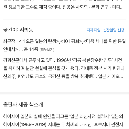
원 정보학환 교수로 재직 중이다. 전공은 사회학 · 문화 연구 · 미디어
연구이다. 저서로는 『시각도시의 지정학-시선으로서의 근대』, 『포스
트 전후사회』, 『친미와 반미-전후일본의 정치적 무의식』, 『트럼프의
옮긴이:
서의동
저자파일
신간알림 신청
미국에 살다』, 『대예언-'역사의 척도'가 나타내는 미래』, 『전후와 재
후의 사이-용융하는 미디어와 사회』 등 다수 있다.
최근작 :
<네오콘 일본의 탄생>
,
<101 평화>
,
<다음 세대를 위한 통일
안내서>
… 총 14종
(모두보기)
경향신문에서 근무하고 있다. 1996년 ‘강릉 북한잠수함 침투’ 사건
을 취재하며 분단 현실에 관심을 갖게 됐다. 김대중 정부 시기 평양과
신의주, 함경남도 금호와 금강산 등을 방북 취재했다. 일본 게이오대
학 방문연구원(2004년)을 지냈고, 도쿄특파원(2011~2014년)으로
3・11 동일본대지진과 후쿠시마 원전사고, 아베 총리의 재집권 초기
를 지켜봤다. 북한과 일본 취재 경험을 바탕으로 동북아시아 전체의
출판사 제공 책소개
시야로 한반도를 살펴보려는 태도를 갖게 됐다. 한국 사회를 객관적
헤이세이 일본의 실패 원인을 파고든 '일본 최신사정 설명서' 일본의
으로 보기 위해서도 가장 가까운 이웃인 북한과 일본을 잘 알아야 한
헤이세이(1989~2019) 시대는 두 차례의 대지진, 후쿠시마 원전사
다고 생각한다. 서울대에서 동아시아사를 공부했고, 동국대 대학원