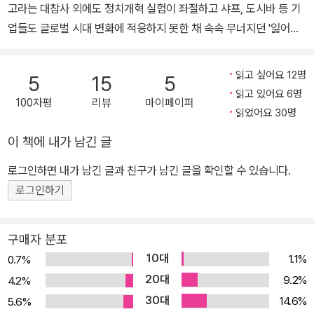
고라는 대참사 외에도 정치개혁 실험이 좌절하고 샤프, 도시바 등 기
북한학과에서 「일본의 대북한 외교전략과 피해자 국가정체성」으로
업들도 글로벌 시대 변화에 적응하지 못한 채 속속 무너지던 '잃어버
석사 학위를 받은 뒤 북한대학원대학교에서 탈냉전 이후 일본과 한반
린 30년'이었다. 1989년 세계 시가총액 상위 50개사 중 32개사를
도 관계를 공부하고 있다. 『다음 세대를 위한 북한 안내서』(2018),
차지했던 일본 기업은 2018년에는 도요타(35위) 외엔 전멸했다. 사
『다음 세대를 위한 통일 안내서』(2020), 『101평화』(2023), 『대혼
읽고 싶어요 12명
5
15
5
회적으로도 비정규직 증가, 인구감소, 지방 소멸위기 등 다양한 문제
란의 세상, 희망을 찾아서』(2024․공저) 등을 썼고 『일본 과학기술 총
읽고 있어요 6명
100자평
리뷰
마이페이퍼
들이 발생했고, 옴진리교의 지하철 사린가스 테러 같은 엽기적인 사
력전』(2019), 『헤이세이 일본의 잃어버린 30년』(2020)을 우리말
읽었어요 30명
건들도 충격을 가했다. 동일본대지진과 원전사고는 전후(戰後)에 구
로 옮겼다.
이 책에 내가 남긴 글
축돼 쇼와 시대까지 비교적 순탄하게 작동되던 일본형 시스템의 한계
를 총체적으로 드러냈다. 연약한 지반이 수분을 머금어 액체 같은 상
로그인하면 내가 남긴 글과 친구가 남긴 글을 확인할 수 있습니다.
태로 변하는 '액상화'가 일본 사회의 각 분야에서도 두드러지게 나타
로그인하기
났던 것이 헤이세이 말기다. 저자는 헤이세이의 액상화는 갑자기 벌
어진 것이 아니라 쇼와 시대에 진행된 지반약화의 결과라고 진단한
구매자 분포
다. 1970년대 말부터 세계사적 대전환의 소용돌이가 일고 있었지만,
10대
1.1%
0.7%
일본은 오일쇼크를 무난히 극복한 데 따른 안도감에 사로잡혀 변화를
20대
9.2%
4.2%
직시하지 못했다고 본다. 이런 안도감이 1980년대 경제 버블의 형성
30대
14.6%
5.6%
과 붕괴를 가져왔고, 1990년대 이후 전개된 글로벌화의 다양한 위험