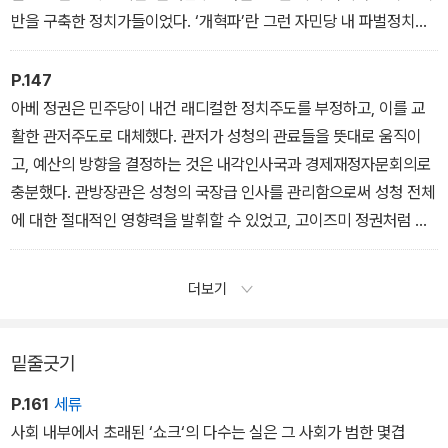
반을 구축한 정치가들이었다. ‘개혁파’란 그런 자민당 내 파벌정치와
자민·사회 양당의 보완관계를 뒷받침해온 선거제도를 파괴함으로써
자신들의 새로운 권력기반이 구축될 것을 기대한 정치인들이었다.
P.147
(중략)
아베 정권은 민주당이 내건 래디컬한 정치주도를 부정하고, 이를 교
총평을 중심으로 한 관공노 계열 노동조합이 내부붕괴로 치달은 것은
활한 관저주도로 대체했다. 관저가 성청의 관료들을 뜻대로 움직이
사회당의 조직적 기반을 두드러지게 약화시켰다. 확고한 조직적 기반
고, 예산의 방향을 결정하는 것은 내각인사국과 경제재정자문회의로
을 상실한 사회당은, 1990년대 들어 내리막길로 치달았다. 그 얼마
충분했다. 관방장관은 성청의 국장급 인사를 관리함으로써 성청 전체
전 사회당에는 총평계 노동조합에 의존하는 좌파정당에서 유럽 사회
에 대한 절대적인 영향력을 발휘할 수 있었고, 고이즈미 정권처럼 포
민주주의 정당처럼 풀뿌리적인 저변을 가진 리버럴 정당으로 전환할
퓰리즘과 경제재정자문회의의 민간인 활용을 솜씨있게 조합하면 여
최후의 찬스가 있었다. 쇼와에서 헤이세이로 전환할 무렵 일었던 도
론에 ‘정치주도’ 이미지를 만들 수 있었다.
더보기
이 붐이 기회였다. (중략)
도이가 이 무렵 시도한 것은 사회당의 중심을 ‘계급’에서 ‘젠더’로 전
환하는 것이었다. 이 전환 이후에는 ‘지역’과 ‘세대’ 즉, 지방과 고령화
밑줄긋기
문제를 축으로 하는 새로운 사회당의 전략이 부상할 참이었다.
P.161
세류
사회 내부에서 초래된 ‘쇼크‘의 다수는 실은 그 사회가 범한 몇겹