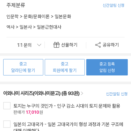
주제분류
신간알림 신청
인문학
>
문화/문화이론
>
일본문화
역사
>
일본사
>
일본근현대사
선물하기
공유하기
중고
중고
중고 등록
알라딘에 팔기
회원에게 팔기
알림 신청
이와나미 시리즈(이와나미문고) (총 93권)
신간알림 신청
토지는 누구의 것인가 - 인구 감소 시대의 토지 문제와 활용
판매가
17,010
원
일본의 고대국가 - 일본 고대국가의 형성 과정과 기본 구조에
대해 이해한다