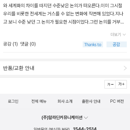
원의 타부서 이동도 꺼리게 됐다. 부서 간 협력이 사라졌고, 실험적
와 세계화의 차이를 따지던 수준낮은 논의가 떠오른다.이미 그시절
인 브레인스토밍이나, 단기간에 이익을 창출할 수 없는 장기투자
우리를 비롯한 전세계는 거스를 수 없는 변화에 직면해 있었다.지나
도 미루게 됐다. 어느 누구도 리스크를 감당하는 것에 소극적이 되어
고 보니 수준 낮던 그 논의가 필요한 시점이었다.그런 논의를 거부하
버렸다. '- P14일본의 전기산업은 한국과 대만에 완패했다. 이 패배
고 ‘JAPAN is NO.1’을 외치던 일본이 저모양이 될 줄 누가 알았겠
의 원인을 반드시 버블붕괴와 대불황 탓으로만 돌릴 수는 없다. 오히
더보기
나?일본에도 이렇게 자신들의 사회를 철저하게 비판할 수 있는 학자
려 소니가 워크맨 이후 아이패드와 아이폰이 등장할 가능성을 깨닫
공감 (
1
)
댓글 (0)
들이 있지만 대부분 그런 학자들은 50년대생 이더라.읽는 내내, “마
지 못한 채 당시 가정에 인기가 있던 게임기 개발에 열중했던 것처
누라 빼고 다 바꾸라”던 이건희가 생각났다. 이건희는 어디서 그런 자
럼, ‘가전‘ 카테고리가 붕괴한 정보사회의 미래상을 일본 기업들이 진
극을 받았을까? 삼성전자가 일본에게 많은 걸 배웠다지만 일본은 막
지하게 내다보지 못한 것이 실패의 주요 원인이다.- P16‘헤이세
반품/교환 안내
상 삼성전자와 같은 혁신이나 과단성 있는 결단을 감행하지 못했다.
이‘의 30년을 일본의 단계적인 쇠퇴과정으로 본다면, 4개의 ‘쇼
포퓰리즘, 정경유착, 공공개혁 부진, 정치개혁 등 우리를 비판하던 시
크‘가 이 과정에 박차를 가했다. 제1의 쇼크는 1989년에 정점을 찍
각의 모든 것들이 일본에서는 지난 30년간 실패했다. 반면 뒤돌아보
은 버블경제의 붕괴이고, 제2의 쇼크는 1995년의 한신·아와지대지
면 어찌됐건 우린 여기까지 왔다. 지금의 우리의 편가르기와 싸움이
진과 옴진리교 사건이다. 제3의 쇼크는 2001년의 미국 동시다발테
로그인
전체 메뉴
회사 소개
출판사 안내
PC 버전
막상 미래에 뒤돌아보면 여전히 앞으로 나아가던 우리의 모습일 수도
러와 이후 국제정세의 불안정화, 제4의 쇼크는 물론 2011년 동일본
있을 것 같다.
대지진과 도쿄전력 후쿠시마 제1원전사고다. ‘헤이세이‘는 일본사회
(주)알라딘커뮤니케이션
가 이 4개의 국내외 쇼크와 이후 변화에 대한 대응을 강요받으며 스
1544-2514
일반문의 (발신자 부담)