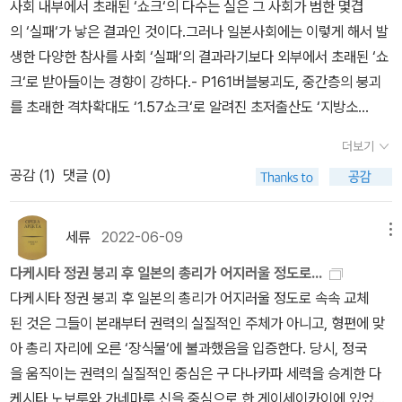
사회 내부에서 초래된 ‘쇼크‘의 다수는 실은 그 사회가 범한 몇겹
의 ‘실패‘가 낳은 결과인 것이다.그러나 일본사회에는 이렇게 해서 발
생한 다양한 참사를 사회 ‘실패‘의 결과라기보다 외부에서 초래된 ‘쇼
크‘로 받아들이는 경향이 강하다.- P161버블붕괴도, 중간층의 붕괴
를 초래한 격차확대도 ‘1.57쇼크‘로 알려진 초저출산도 ‘지방소
멸‘로 일컬어지는 인구감소도, 모두 헤이세이 일본이 불가항력적으
더보기
로 입은 사회적인 ‘쇼크‘로 받아들여지는 경향이 있다. 이렇듯 ‘쇼
공감 (
1
)
댓글 (0)
크‘로 간주하고 요령부득의 일로 받아들이는 수용 패턴은 사회가 정
책이나 정치적 타협이 야기한 실패들을 ‘실패‘로 인식하며 그 구조
적 문맥을 정면에서 응시하는 것을 곤란하게 만들고 있는 것이다.- P
세류
2022-06-09
메뉴
162
다케시타 정권 붕괴 후 일본의 총리가 어지러울 정도로...
다케시타 정권 붕괴 후 일본의 총리가 어지러울 정도로 속속 교체
된 것은 그들이 본래부터 권력의 실질적인 주체가 아니고, 형편에 맞
아 총리 자리에 오른 ‘장식물‘에 불과했음을 입증한다. 당시, 정국
을 움직이는 권력의 실질적인 중심은 구 다나카파 세력을 승계한 다
케시타 노보루와 가네마루 신을 중심으로 한 게이세이카이에 있었다.