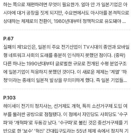
하는 쪽으로 재편하려면 무엇이 필요한가. 얼마 안 가 일본기업은 아
시아에 대거 공장을 짓게 되지만, 수요면에서도 아시아를 본격적으로
상대하는 체제로의 전환이, 1980년대부터 정책적으로 유도돼야 했
던 것 아닌가. 그러나 그런 구조전환은 뒤로 미뤄지고, 금리인하에 의
한 대응이 우선시되면서 효과는 약하면서 부작용이 터무니없이 큰 결
P.67
과를 초래했던 것은 아닌가.
실패의 제1요인은, 일본의 주요 전기산업이 TV시대의 종언과 모바일
형 네트워크 사회의 도래를 충분히 인식하지 못했던 점이다. (중략)
다른 하나는 1990년대부터 글로벌한 규모로 전개된 수평 분업구조
에 일본기업이 적응하지 못했던 것이다. 이 새로운 체제는 ‘계열’ ‘하
청’이라는 종래의 일본적 발상을 무의미하게 했다. 즉 일본 기업들은
오랜 기간 익숙해진 조직원리의 근본적인 변경을 요구받게 됐다. 이
것이 전통적인 일본 대기업에는 좀처럼 쉽지 않았다.
P.103
헤이세이 전기의 정치사는, 선거제도 개혁, 특히 소선거구제 도입 여
부를 둘러싼 공방으로 점철됐다. 이 점에서 자민당도 사회당도 ‘수구
파’와 ‘개혁파’로 두동강 났다. ‘수구파’로 불린 것은 중선거구제를 기
반으로 한 ‘보수’ ‘혁신’ 간대립구도라는 55년 체제 속에서 정치적 기