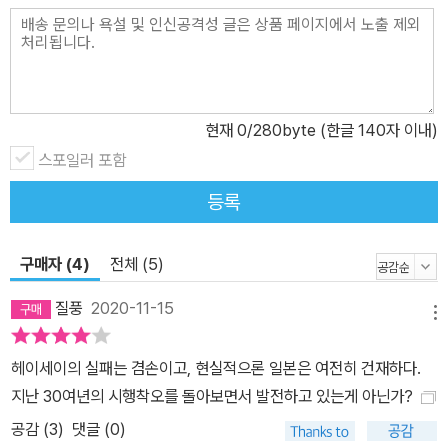
성장은 환상으로 끝났지만 정부는 리스크를 각오한 채 어떻게든 경제
를 부양하려고 필사적이 될 것이라고 저자는 내다봤다. 그러므로, 제
2, 제3의 버블 붕괴가 생겨날 가능성도 있다는 것이다. 경제 침체 타
개를 위해 신자유주의적 정책이 한층 더 취해지고, 감세조치와 규제
완화로 공공영역은 점점 축소돼 경제가 일시 부양하더라도 격차는 확
현재
0
/280byte (한글 140자 이내)
대되는 만큼, 사회전체의 열화는 멈추지 않을 것으로 예상했다. '잃어
스포일러 포함
버린 30년'이 '잃어버린 반세기'가 될 수도 있다는 우려도 감추지 않
등록
는다. 저자는 위기의 실상을 정면으로 응시하며 모두가 위기를 위기
로 확실히 이해하는 것이 위기에서 벗어나는 출발점이 될 수 있다고
지적한다. 한국에 주는 시사점은? 헤이세이 시대의 사회 분야에서 저
구매자 (4)
전체 (5)
자가 가장 우려하는 것은 초저출산과 격차확대다. 제도와 시스템 미
질풍
2020-11-15
비가 저출산을 가속화시켰지만 가장 큰 원인은 '빈곤화'이다. 버블붕
메뉴
괴 이후 기업들이 비정규직 고용을 대거 늘림으로써 노동자들의 생활
헤이세이의 실패는 겸손이고, 현실적으론 일본은 여전히 건재하다.
기반을 붕괴시켰고, 그들이 인생설계를 하기 어렵게 만든 것이 저출
지난 30여년의 시행착오를 돌아보면서 발전하고 있는게 아닌가?
산으로 이어졌다는 것이다. 그런데 이는 한국이 더 심각하게 겪는 문
공감 (
3
)
댓글 (0)
제이기도 하다. 한국의 합계출생률은 2018년 0.98명, 2019년에는