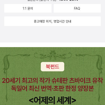
스로의 모습을 바꿔간 과정이다.- P30이 두 번의 쇼크가 발생한 시
점의 정권이, 전자는 무라야마 도미이치, 후자는 간 나오토라는 비자
1:1 문의
FAQ
민당 총리의 지휘 하에 있었던 점을 어떻게 이해해야 할까. 두 번의 쇼
크와 자민당의 총리는 조우하지 않았다. 이 자체는 역사의 우연이지
중고매장 위치, 영업시간 안내
만, 이후 정치의 변화에는 영향을 미쳤던 것은 아닐까.- P33어떤 경
우든 쇼크 몇년 뒤에는 자민당의 포퓰리즘 정권이 탄생했다. 미국처
럼, 쇼크 뒤 재난자본주의가 직접 도입됐다고는 할 수 없지만, 1995
년 쇼크 발생 몇년 뒤 정국은 우정민영화로 향했고, 2011년 쇼크 이
후 도쿄올림픽 개최로 나아간 것은 우연이 아니다. 재해와 심각한 사
고, 불황과 국가 이벤트 개최, 공공부문의 민영화 사이에는 분명 노골
적인 연계가 있다.- P34