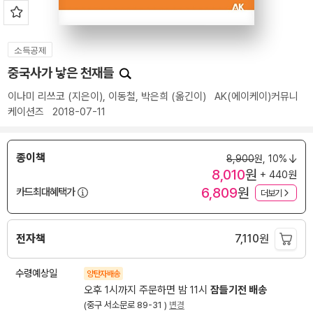
소득공제
중국사가 낳은 천재들
이나미 리쓰코
(지은이),
이동철
,
박은희
(옮긴이)
AK(에이케이)커뮤니
케이션즈
2018-07-11
종이책
8,900
원,
10%
8,010
원
+ 440원
6,809
원
카드최대혜택가
더보기
전자책
7,110
원
수령예상일
양탄자배송
오후 1시까지 주문하면 밤 11시
잠들기전 배송
(중구 서소문로 89-31 )
변경