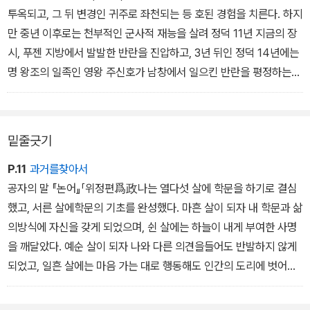
투옥되고, 그 뒤 변경인 귀주로 좌천되는 등 호된 경험을 치른다. 하지
만 중년 이후로는 천부적인 군사적 재능을 살려 정덕 11년 지금의 장
시, 푸젠 지방에서 발발한 반란을 진압하고, 3년 뒤인 정덕 14년에는
명 왕조의 일족인 영왕 주신호가 남창에서 일으킨 반란을 평정하는
등 대활약을 펼쳤다. 그에 따라 명대 제일의 군사 전략가라는 칭송을
받기에 이르렀다. 왕양명은 빛나는 무공으로 정덕 16년 남경의 병부
상서(지금의 국방부 장관)가 되었고, 이후에도 지금의 광시 지방에서
밑줄긋기
일어난 반란을 진압하는 데 참여하는 등 57세로 죽을 때까지 계속 군
사적 수완을 발휘했다.
P.11
과거를찾아서
공자의 말 『논어』「위정편爲政나는 열다섯 살에 학문을 하기로 결심
했고, 서른 살에학문의 기초를 완성했다. 마흔 살이 되자 내 학문과 삶
의방식에 자신을 갖게 되었으며, 쉰 살에는 하늘이 내게 부여한 사명
을 깨달았다. 예순 살이 되자 나와 다른 의견을들어도 반발하지 않게
되었고, 일흔 살에는 마음 가는 대로 행동해도 인간의 도리에 벗어남
이 없게 되었다.