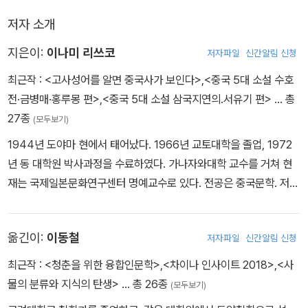
저자 소개
지은이:
이나미 리쓰코
저자파일
신간알림 신청
최근작 :
<고사성어를 알면 중국사가 보인다>
,
<중국 5대 소설 수호
전·금병매·홍루몽 편>
,
<중국 5대 소설 삼국지연의.서유기 편>
… 총
27종
(모두보기)
1944년 도야마 현에서 태어났다. 1966년 교토대학을 졸업, 1972
년 동 대학원 박사과정을 수료하였다. 가나자와대학 교수를 거쳐 현
재는 국제일본문화연구센터 명예교수로 있다. 전공은 중국문학. 저서
로는 『삼국지연의』, 『중국 문장가 열전』, 『중국의 5대 소설 (상)
(하)』, 『중국인의 기지』, 『중국문학의 유쾌한 세계』, 『「삼국지」를 읽
옮긴이:
이동철
저자파일
신간알림 신청
다』, 『삼국지 명언집』, 『중국 명언집』, 『중국 명시집』 등 다수가 있다.
최근작 :
<청춘을 위한 융합인문학>
,
<차이나 인사이트 2018>
,
<사
물의 분류와 지식의 탄생>
… 총 26종
(모두보기)