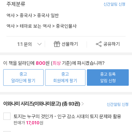
주제분류
신간알림 신청
역사
>
중국사
>
중국사 일반
역사
>
테마로 보는 역사
>
중국인물사
선물하기
공유하기
이 책을 알라딘에
800
원 (
최상
기준)에 파시겠습니까?
중고
중고
중고 등록
알라딘에 팔기
회원에게 팔기
알림 신청
이와나미 시리즈(이와나미문고) (총 93권)
신간알림 신청
토지는 누구의 것인가 - 인구 감소 시대의 토지 문제와 활용
판매가
17,010
원