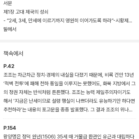
서문
제1장 고대 제국의 성쇠
- “2세, 3세, 만세에 이르기까지 영원히 이어가도록 하라”-시황제의
말에서
책속에서
P.42
조조는 차근차근 정치·경제의 내실을 다졌기 때문에, 비록 건안 13년
‘적벽 전투’에 패해 천하 통일을 이루지는 못했어도, 화북 지방에서 그
의 정권 자체는 반석처럼 튼튼했다. 조조는 능력 제일주의자이기도
해서 ‘지금은 난세이므로 설령 행실이 나쁘더라도 유능하기만 하다면
추천하라’는 내용의 포고문을 종종 발표했다. 그 결과 조조의 위나라
정권은 유비의 촉이나 손권의 오와는 비교가 되지 않을 정도로 문무
양 방면에 걸쳐 다채로운 인재들을 끌어들이는 데 성공했다.
P.154
왕양명은 정덕 원년(1506) 35세 때 거물급 환관인 유근과 대립하다