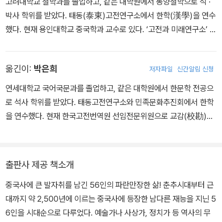
고려대학교 철학과를 졸업하고, 같은 대학원에서 동양철학으로 석 ·
박사 학위를 받았다. 태동(泰東)고전연구소에서 한학(漢學)을 연수
했다. 현재 용인대학교 중국학과 교수로 있다. ‘고전과 미래연구소’ 소
장으로 문헌학, 번역학, 정보학에 근거를 둔 동아시아 고전학을 모색
중이다. 주요 저서로 『지식인과 인문학』(공저), 『인간 동물 문화』(공
옮긴이:
박은희
저자파일
신간알림 신청
저), 『한국학 사전 편찬의 현황』(공저) 등이 있으며, 옮긴 책으로 『중
국을 움직인 30권의 책』(공역), 『유교사』(공역), 『장안의 봄』(공역),
연세대학교 국어국문과를 졸업하고, 같은 대학원에서 한문학 전공으
『중국출판문화사』(공역), 『문사공구서개론(文史工具書槪論)』 등
로 석사 학위를 받았다. 태동고전연구소와 민족문화추진회에서 한학
이 있다. 『세계 지식인 지도』, 『위대한 아시아』, 『21세기의 동양철학』
을 연수했다. 현재 한국고전번역원 선임전문위원으로 교감(校勘)과
등의 기획에도 참여했다.
표점(標點)의 자문을 맡고 있다. 옮긴 책으로 『장안의 봄』(공역),
『한문표점기법(漢文標點技法)』 등이 있다.
출판사 제공 책소개
중국사에 큰 발자취를 남긴 56인의 파란만장한 삶! 춘추시대부터 근
대까지 약 2,500년에 이르는 중국사에 등장한 남다른 재능을 지닌 5
6인을 시대순으로 다루었다. 예술가나 사상가, 정치가 등 역사의 무