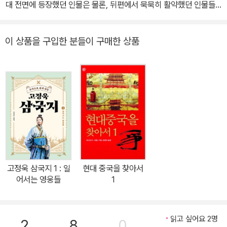
대 전면에 등장했던 인물은 물론, 뒤편에서 묵묵히 활약했던 인물들
까지 그 곡절 많은 생애를 더듬으며, 이색적이고 뛰어난 업적들을 흥
미롭게 소개한다. 인물의 삶의 궤적을 통해 중국사의 흐름을 알아본
이 상품을 구입한 분들이 구매한 상품
다! 저자는 56인의 전기를 기술한 정사는 물론, 다양한 역사 문헌과
자료를 대조하기도 하고, 그들의 시문이나 수필, 글씨나 그림을 차분
히 살피며, 그 삶의 정수를 간결하게 기술했다. 저자의 상당한 노력이
담긴 역작으로, 56인들의 매력이 생생하게 담겨 있다. 다채로운 인물
군상들을 통해 중국사를 좀 더 구체적으로 바라볼 수 있는 기회가 될
것이다. 오늘날의 중국이 이루어지기까지 그 바탕에 역사적으로 어떠
한 활약들이 있었는지, 자세하게 살펴보면서 더욱 중국에 대해 깊게
이해할 수 있다.
고정욱 삼국지 1 : 일
현대 중국을 찾아서
어서는 영웅들
1
읽고 싶어요 2명
2
8
0