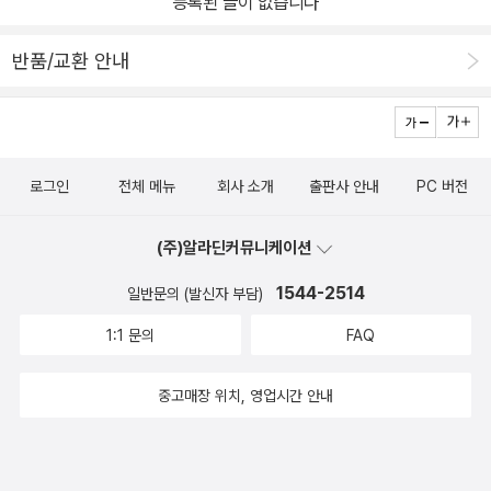
등록된 글이 없습니다
가에 주목했습니다. 덕분에 전혀 몰랐던 그를 조금 알게 되었어요.​다
접 목격하면서 더욱 불타오릅니다. 책 곳곳에서 청년 다윈의 진보적
윈가의 선조는 링컨주 북부에 사는 요맨 계층이었는데요. 요맨은 젠
사상과 인도주의를 놓치지 않으려는 저자의 노력을 발견할 수 있습니
반품/교환 안내
트리(귀족 지위는 없지만 가문 휘장을 사용하도록 허락받은 계층, 젠
다. 우유부단한 모습으로 비친 말년의 다윈 때문에 자칫 한창때의 다
틀맨이라는 단어의 유래)의 다음 계층으로 신분으로나 경제적으로나
윈을 놓치지 않길 소망하는 마음을 볼 수 있었어요. 최근에 읽었던 책
상당히 자유로워진 농민층(p.37)입니다. 후대로 내려가면서 부유층
<다윈의 실험실>에서 다윈과 가장 깊게 교류한 식물학자 후커를 알
과의 결혼으로 재산은 점점 늘어나서 제법 잘 사는 집안이 되었습니
게 되었는데 <다윈의 생애>에서 그와 관련한 에피소드를 더 만날 수
로그인
전체 메뉴
회사 소개
출판사 안내
PC 버전
다. 찰스 다윈의 할아버지 이레즈머스 역시 진화론의 선두주자였고,
있었습니다. 자서전에도 그의 마음이 어떻게 움직였는지 정확하게
아버지는 의사였습니다. 어렸을 때 돌아가셔서 추억은 희미한 어머니
나타나지 않는 부분들을 살피며 인간적인 발전을 추적합니다. 다윈
(주)알라딘커뮤니케이션
는 지금도 도자기, 식기로 유명한 웨지우드 가문의 딸이었습니다. 이
일생의 과업인 실증 정신이 다져진 배경, 다윈에게 강한 영향을 끼친
런 유복한 연구인 집안이라 학자의 길을 걷는 것이 자연스러웠을 겁
1544-2514
일화 등을 통해 박물학자 다윈을 이해하는 열쇠가 되는 흥미진진한
일반문의 (발신자 부담)
니다. 빛바랜 권위를 내세우며 자신이 가진 것을 잃을까 봐 전전 긍긍
책입니다.
1:1 문의
FAQ
하는 귀족층도 아니고, 하루하루 근근이 살아가는 서민계급도 아니었
기에 상당히 자유로운 편에 속했습니다. 후에 그에게 부르주아 학자
중고매장 위치, 영업시간 안내
라고 하는 사람들도 있었지만 연구가 자유로웠지 그의 주장을 자유롭
게 펼칠 수 있었던 건 아닙니다. 종교적 세계관으로 창조론이 깔려있
는 세상에 그것을 전면으로 반박하는 진화론을 내놓는 건 상당한 용