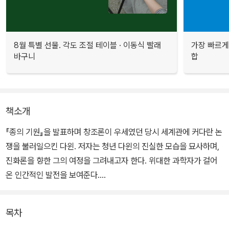
8월 특별 선물. 각도 조절 테이블 · 이동식 빨래
가장 빠르게
바구니
합
책소개
『종의 기원』을 발표하며 창조론이 우세였던 당시 세계관에 커다란 논
쟁을 불러일으킨 다윈. 저자는 청년 다윈의 진실한 모습을 묘사하며,
진화론을 향한 그의 여정을 그려내고자 한다. 위대한 과학자가 걸어
온 인간적인 발전을 보여준다.
다윈의 학창 시절과 비글호 항해 때 편지, 기록 등의 자료를 바탕으로
목차
청년 다윈의 모습을 선명히 그려본다. 청년 다윈이 한 걸음씩 성장하