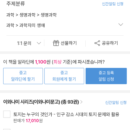
주제분류
신간알림 신청
과학
>
생명과학
>
생명과학
과학
>
과학자의 생애
선물하기
공유하기
이 책을 알라딘에
1,100
원 (
최상
기준)에 파시겠습니까?
중고
중고
중고 등록
알라딘에 팔기
회원에게 팔기
알림 신청
이와나미 시리즈(이와나미문고) (총 93권)
신간알림 신청
토지는 누구의 것인가 - 인구 감소 시대의 토지 문제와 활용
판매가
17,010
원