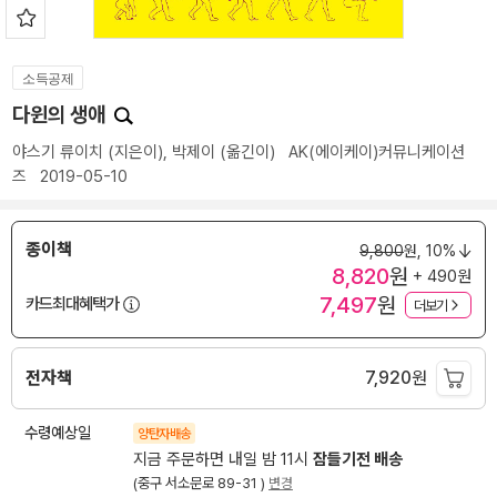
소득공제
다윈의 생애
야스기 류이치
(지은이),
박제이
(옮긴이)
AK(에이케이)커뮤니케이션
즈
2019-05-10
종이책
9,800
원,
10%
8,820
원
+ 490원
7,497
원
카드최대혜택가
더보기
전자책
7,920
원
수령예상일
양탄자배송
지금 주문하면 내일 밤 11시
잠들기전 배송
(중구 서소문로 89-31 )
변경