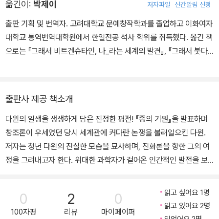
옮긴이:
박제이
저자파일
신간알림 신청
출판 기획 및 번역자. 고려대학교 문예창작학과를 졸업하고 이화여자
대학교 통역번역대학원에서 한일전공 석사 학위를 취득했다. 옮긴 책
으로는 『그래서 비트겐슈타인, 나_라는 세계의 발견』, 『그래서 붓다,
유쾌하게 산다는 것』, 『그래서 철학, 생각의 깊이를 더한다는 것』, 소
설 『너의 이름 은.』, 『포스트 자본주의』, 『원전 프로파간다』, 『악이란
무엇인가』, 『목소리와 몸의 교양』, 『일본의 내일』, 『공부의 철학』, 『공
출판사 제공 책소개
부의 발견』, 『책이나 읽을걸』, 『싫지만 싫지만은 않은』, 『첫사랑, 다
다윈의 일생을 생생하게 담은 진정한 평전! 『종의 기원』을 발표하며
시』, 『무지개다리 건너 또 만나자』, 『고양이』, 『고양이를 찍다』, 『고양
창조론이 우세였던 당시 세계관에 커다란 논쟁을 불러일으킨 다윈.
이 집사 매뉴얼』, 『히사이시 조의 음악 일기』, 『11월 28일, 조력자살』
저자는 청년 다윈의 진실한 모습을 묘사하며, 진화론을 향한 그의 여
등 다수가 있다.
정을 그려내고자 한다. 위대한 과학자가 걸어온 인간적인 발전을 보
여준다. 다윈의 일생을 생생하게 담은 진정한 평전! 다윈의 학창 시절
과 비글호 항해 때 편지, 기록 등의 자료를 바탕으로 청년 다윈의 모습
읽고 싶어요 1명
0
2
0
을 선명히 그려본다. 청년 다윈이 한 걸음씩 성장하여 자기 삶의 다양
읽고 있어요 2명
100자평
리뷰
마이페이퍼
한 방면에 존재하던 모순을 해결하고 조화를 꾀하고자 끊임없이 노력
읽었어요 2명