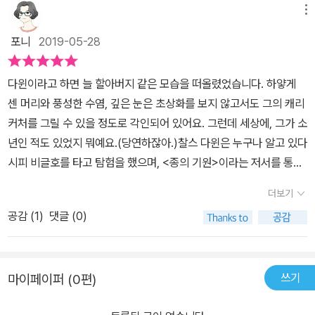
치지 않으려 노력한 저자의 모습을 발견할 수 있습니다. 남의 집 가계
메뉴
도 따위 궁금하지 않아! 싶어도 인간의 성품은 환경에 영향을 받기 마
포니
2019-05-28
련입니다. 집안 내력이라는 것도 무시하지는 못하고요. 조부는 학설
체계로 정리해내는 능력은 탁월했지만 워낙 공상과도 같은 생각을 많
다윈이라고 하면 늘 할아버지 같은 모습을 떠올렸었습니다. 하얗게
이 했습니다. 이런 점들은 조부의 영향을 많이 받았음에도 실증을 중
센 머리와 풍성한 수염, 깊은 눈은 초상화를 보지 않고서도 그의 캐리
시하는 다윈의 모습으로 만들어집니다. 열여섯 살에 형을 따라 스코
커처를 그릴 수 있을 정도로 각인되어 있어요. 그런데 세상에, 그가 소
틀랜드 에든버러대학에 입학한 다윈. 호불호가 강했던 다윈이 의사인
년인 적도 있었지 뭐예요.(당연하잖아.)​찰스 다윈은 누구나 알고 있다
아버지의 뒤를 잇지 않게 되는 결심을 하기까지, 다윈이라는 인간의
시피 비글호를 타고 탐험을 했으며, <종의 기원>이라는 저서를 통해
기초가 어떻게 다져졌는지 들려줍니다. 비글호에 타고 출항하기까
진화론을 주장한 학자입니다. 종의 기원을 읽지도 않았는데 어쩐지
지 우여곡절이 많았다는 것도 이번 기회에 알게 되었어요. 무려 5년
더보기
그 책을 읽은 기분이 들어요. 교과서에서도, 진화에 관한 책에서도 그
간의 항해 기록을 세운 비글호 항해. 저자는 다윈의 <종의 기원>이
공감 (
1
)
댓글 (0)
의 이름을 빼놓지 않기 때문일 겁니다. 하지만 그가 어떤 사람이라는
어려운 이들에게 <비글호 항해기>를 추천하고 있어 저도 무척 궁금
건 잘 몰랐습니다. ​이번의 이와나미 신서 <다윈의 생애>에서는 몰랐
해집니다. 유년기의 다윈, 에든버러의 다윈, 케임브리지의 다윈, 항해
던 그에 대해서 이야기하고 있습니다. 이 책은 그의 전기이자 일대기
하는 다윈... 다윈이 성장하는 모습을 통해 다윈이라는 인간 형성의 배
쓰기
마이페이퍼 (0편)
입니다만, 종의 기원을 비롯한 저서나 연구에 대해 자세히 들여다보
경을 들여다보는 <다윈의 생애>. 비글호 항해 중에 노예제도에 더
지는 않습니다. 그의 청년 시절과 항해 시절을 통해 그가 어떤 사람인
욱 반대하게 된 다윈. 다정한 기질과 정의감은 항해 중 노예 현실을 직