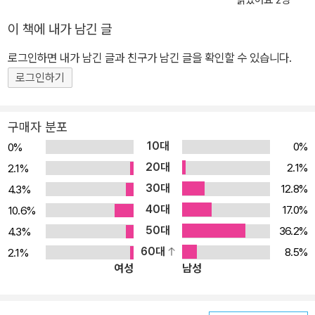
하는 모습이 담겨 있다. 진화론을 향한 다윈의 진솔한 여정을 보여준
이 책에 내가 남긴 글
다. 청년 다윈의 한 인간으로서의 진실한 모습들! 다윈의 과학자로서
의 면모뿐 아니라 한 인간으로서의 솔직한 모습이 담겨 있다. 비글호
로그인하면 내가 남긴 글과 친구가 남긴 글을 확인할 수 있습니다.
탐험기나 자서전, 항해지에서 보낸 편지 등에서는 다윈의 따뜻한 인
로그인하기
간미와 사유의 합리성을 엿볼 수 있다. "그래도 정말로 다정한 마음으
로 '아름다운 페니'라고 불러보곤 해." 교제하던 여자들을 그리워하는
구매자 분포
다윈의 문장들은 아름답고 격조 있다. 절해고도에서 해양 동물을 채
10대
0%
0%
집해 방부액에 담그거나 인식표를 붙이는 작업에 몰두하는 청년 연구
20대
2.1%
2.1%
자의 외로움과 그리움은 절절하기까지 하다. 노예제도를 비판하고 항
30대
12.8%
4.3%
해에 동행한 흑인들의 장점을 따뜻한 눈으로 바라봤던 다윈은 강한
40대
정의감의 소유자이기도 했다. 다윈의 위대성의 원천이란 무엇인가?
17.0%
10.6%
다윈의 청년 시절부터 쌓여나간 인간적 발전이 어떻게 노년의 위대한
50대
36.2%
4.3%
과학자 다윈으로 이어지는지 흥미롭게 그려냈다. 청년 다윈의 빛나는
60대
8.5%
2.1%
여성
남성
진보적 정신, 이상, 그리고 인도주의를 드러내는 생전의 그의 말과 글
들을 풍부하게 수록하여, 우리가 미처 알지 못했던 다윈의 진면목을
보여준다. 과학사에 큰 획을 그은 그의 위대성의 원천이 무엇인지에