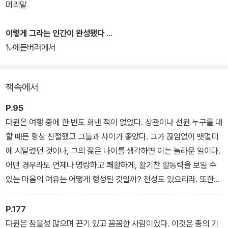
여 자기 삶의 다양한 방면에 존재하던 모순을 해결하고 조화를 꾀하
머리말
고자 끊임없이 노력하는 모습이 담겨 있다. 진화론을 향한 다윈의 진
솔한 여정을 보여준다.
이렇게 그라는 인간이 완성됐다
1. 에든버러에서
책속에서
P.95
다윈은 여행 중에 한 번도 화낸 적이 없었다. 상관이나 선원 누구를 대
할 때든 항상 친절했고 그들과 사이가 좋았다. 그가 끊임없이 뱃멀미
에 시달렸던 것이나, 그의 젊은 나이를 생각하면 이는 놀라운 일이다.
어떤 경우라도 언제나 명랑하고 쾌활하게, 활기찬 활동력을 보일 수
있는 마음의 여유는 어떻게 형성된 것일까? 천성도 있으리라. 또한
가정 안팎의 지식 계급적인 분위기도 그 기초를 만드는 하나의 요소
였으리라. 하지만 그것만으로는 충분하지 않다고 생각된다.
P.177
다윈은 참을성 많으며 끈기 있고 꼼꼼한 사람이었다. 이것은 종의 기