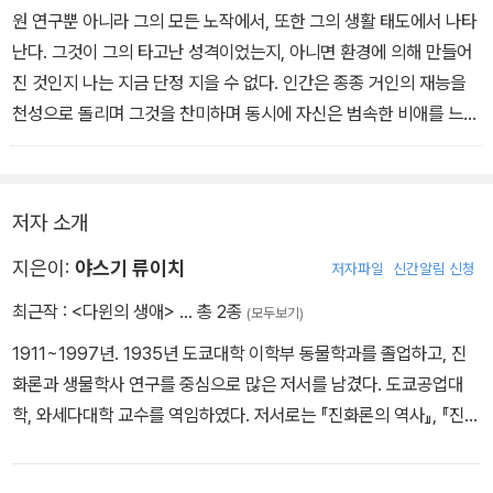
원 연구뿐 아니라 그의 모든 노작에서, 또한 그의 생활 태도에서 나타
난다. 그것이 그의 타고난 성격이었는지, 아니면 환경에 의해 만들어
진 것인지 나는 지금 단정 지을 수 없다. 인간은 종종 거인의 재능을
천성으로 돌리며 그것을 찬미하며 동시에 자신은 범속한 비애를 느끼
며 끝나는데, 이러한 사람은 인간이 만들 수 있는 것, 단련할 수 있는
것이라는 사실을 잊고 있는 것이다. 설사 다윈이 아무리 천재였다 하
더라도 또한 그의 성공에 우연한 기회가 관여했다고는 해도, 우리가
저자 소개
우리 시대의 다윈이 되어, 혹은 우리 시대의 다윈을 만드는 것이 불가
능하다고 포기할 이유가 되지는 않는다.
지은이:
야스기 류이치
저자파일
신간알림 신청
최근작 :
<다윈의 생애>
… 총 2종
(모두보기)
1911~1997년. 1935년 도쿄대학 이학부 동물학과를 졸업하고, 진
화론과 생물학사 연구를 중심으로 많은 저서를 남겼다. 도쿄공업대
학, 와세다대학 교수를 역임하였다. 저서로는 『진화론의 역사』, 『진화
학 서론―역사와 방법』, 『한 생물학자의 사색과 편력』, 『생명론과 진
화사상』, 『다윈을 읽다』 등이 있다.