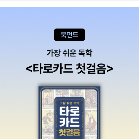
기가 필요했습니다. 저서 발표 후 다윈을 원숭이로 한 캐리커처를 실
은 신문이나 잡지들이 그를 조롱했습니다. 그는 원숭이가 사람이 되
었다고 한 적도 없는데 말이에요. ​<다윈의 생애>에서는 그의 자서전
과 편지를 통해 청년 시절을 보여줍니다. 호불호가 명확한 청년이었
던 모양입니다. 좋아하는 선생님 수업은 열심히 듣고 마음에 들지 않
는 선생님 수업은 과감하게 포기하는 그런 청년이었는데요. 제임슨의
지질학과 동물학 강의가 지루하기 짝이 없다는 이유로 평생 지질학을
배우지 않겠다고 에든버러 시절에 결심(p.17) 했음에도 결국 항해 직
후 가장 먼저 종사한 과학은 지질학이었다는 건 참 재미있는 일이죠.
그가 항해할 때 가지고 간 한 권의 책, 라이엘의 <지질학 원리>를 통
해 많은 지식과 교훈을 얻었기 때문이었는데요. 항해 중에 했던 수많
은 관찰에는 지질학자로서의 눈이 작용했다고 합니다. 다윈의 지질학
이야말로 그의 진화론의 거대한 배경이었다고 저자는 말합니다.(p.1
09) 포용력이 크고 융통성이 있으며 단순한 감정에 휘둘리지 않는 범
인의 기상을 가진 다윈의 모습(p.62)을 통해 처음 만났는데요. 가장
놀랍고 감동받았던 부분은 그가 노예제도를 증오하고 혐오했다는 사