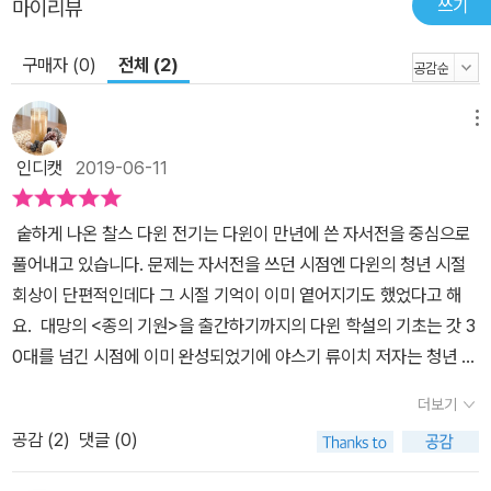
쓰기
마이리뷰
구매자 (0)
전체 (2)
메뉴
인디캣
2019-06-11
숱하게 나온 찰스 다윈 전기는 다윈이 만년에 쓴 자서전을 중심으로
풀어내고 있습니다. 문제는 자서전을 쓰던 시점엔 다윈의 청년 시절
회상이 단편적인데다 그 시절 기억이 이미 옅어지기도 했었다고 해
요. 대망의 <종의 기원>을 출간하기까지의 다윈 학설의 기초는 갓 3
0대를 넘긴 시점에 이미 완성되었기에 야스기 류이치 저자는 청년 다
윈에 주목합니다. AK의 이와나미 시리즈에 등장한 책 <다윈의 생애
더보기
>는 청년 다윈의 진실한 모습을 묘사하며 진화론의 탄생 과정을 보여
공감 (
2
)
댓글 (0)
줍니다. 작은 책이지만 어마어마한 내용들이 꽉꽉 담겨있습니다. 박
물학자 다윈이 어떻게 탄생되었는지 우연히 일어난 사건의 의의를 놓