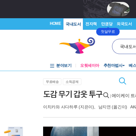
HOME
전자책
만권당
외국도서
국내도서
첫달무료
국내도
분야보기
오뒷세이아
추천마법사
베
무료배송
소득공제
도감 무기 갑옷 투구
에이케이 트리비
|
이치카와 사다하루
(지은이),
남지연
(옮긴이)
A