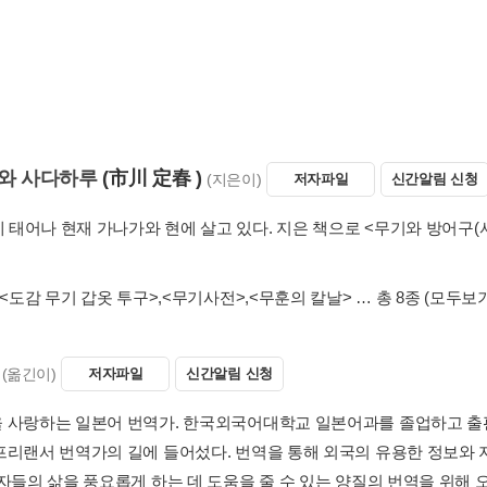
와 사다하루
(市川 定春 )
(지은이)
저자파일
신간알림 신청
에 태어나 현재 가나가와 현에 살고 있다. 지은 책으로 <무기와 방어구(서
<도감 무기 갑옷 투구>
,
<무기사전>
,
<무훈의 칼날>
… 총 8종
(모두보기
(옮긴이)
저자파일
신간알림 신청
 사랑하는 일본어 번역가. 한국외국어대학교 일본어과를 졸업하고 출
프리랜서 번역가의 길에 들어섰다. 번역을 통해 외국의 유용한 정보와 
독자들의 삶을 풍요롭게 하는 데 도움을 줄 수 있는 양질의 번역을 위해