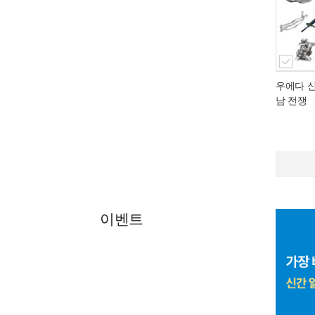
우에다 
남 전쟁
이벤트