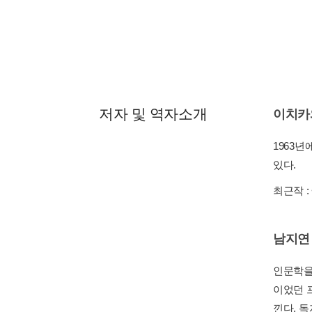
저자 및 역자소개
이치카
1963년
있다.
최근작 :
남지연
인문학을
이었던 
낀다. 