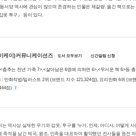
히 동서양 역사에 관심이 많으며 존경하는 인물은 제갈량. 옮긴 책으로는
갑옷 투구』 등이 있다.
에이케이)커뮤니케이션즈
도서 모두보기
신간알림 신청
<춤추는 천년 가족 7>
,
<살아남은 6명에 의하면 6>
,
<무서운 책 6>
등 총 
: 만화작법/일러스트 2위 (브랜드 지수 121,324점), 요리만화 6위 (브랜드
444점)
서는 역사상 실재한 무기와 갑옷, 투구를 ‘누가, 언제, 어디서, 어떻게
에 족적을 남긴 제국, 왕조, 민족을 대표하여 활약했던 전사들을 원전 