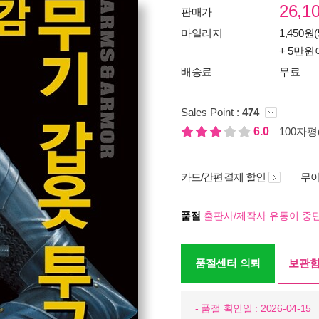
26,1
판매가
마일리지
1,450원(
+ 5만원
배송료
무료
Sales Point :
474
6.0
100자평(
카드/간편결제 할인
무이
품절
출판사/제작사 유통이 중단
품절센터 의뢰
보관함
- 품절 확인일 : 2026-04-15