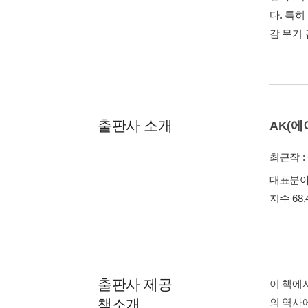
다. 특
감 무기 
출판사 소개
AK(
최근작 :
대표분야 
지수 68,
출판사 제공
이 책에
책소개
의 역사