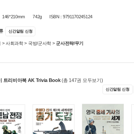
146*210mm
742g
ISBN : 9791170245124
류
신간알림 신청
서
>
사회과학
>
국방/군사학
>
군사전략/무기
트리비아북 AK Trivia Book
(총 147권 모두보기)
신간알림 신청