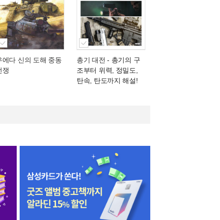
우에다 신의 도해 중동
총기 대전
- 총기의 구
전쟁
조부터 위력, 정밀도,
탄속, 탄도까지 해설!