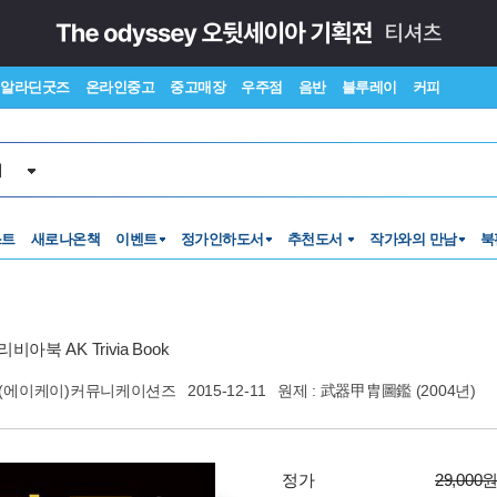
알라딘굿즈
온라인중고
중고매장
우주점
음반
블루레이
커피
서
스트
새로나온책
이벤트
정가인하도서
추천도서
작가와의 만남
북
아북 AK Trivia Book
K(에이케이)커뮤니케이션즈
2015-12-11
원제 : 武器甲胄圖鑑 (2004년)
정가
29,000