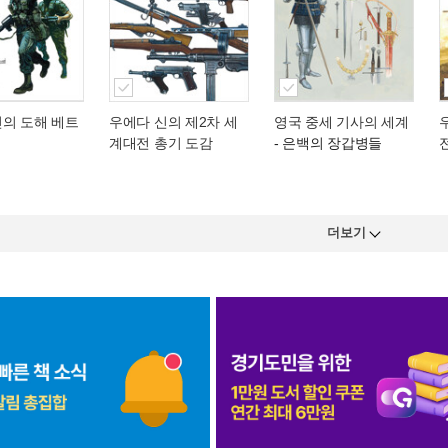
신의 도해 베트
우에다 신의 제2차 세
영국 중세 기사의 세계
계대전 총기 도감
- 은백의 장갑병들
더보기