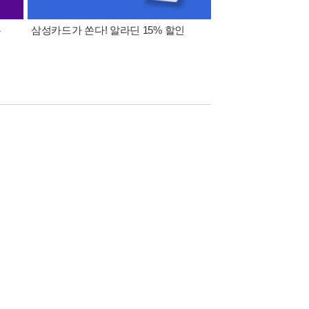
폰
삼성카드가 쏜다! 알라딘 15% 할인
이 달의 적립금 혜택