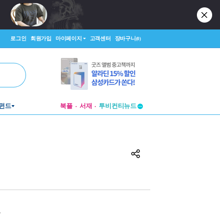
로그인
회원가입
마이페이지
고객센터
장바구니
(0)
펀드
북플
서재
투비컨티뉴드
창작플랫폼
투비컨티뉴드
원