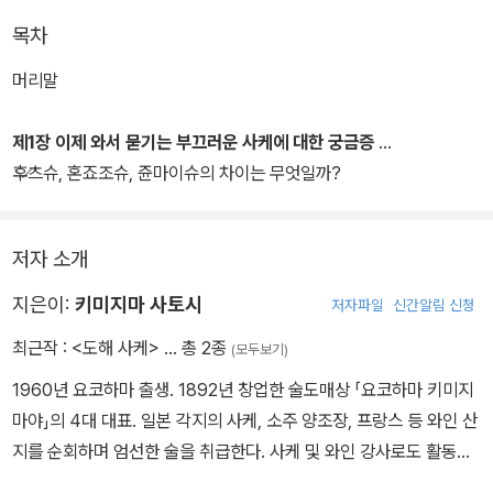
며, 그 깊은 매력도 맛볼 수 있을 것이다.
목차
이 책은 독자들이 실질적으로 사케를 직접 선택하고 자신에게 맞는
머리말
최상의 방법으로 마실 수 있도록, 저자만의 노하우가 담긴 다양한 상
식과 테크닉들을 보여준다. 단순 지식에 머무르지 않고 사케 지식을
제1장 이제 와서 묻기는 부끄러운 사케에 대한 궁금증
유용하게 활용하여 실생활에서 사케를 벗삼아 즐길 수 있는 풍부한
후츠슈, 혼죠조슈, 쥰마이슈의 차이는 무엇일까?
지식이 담겨 있는 것이다.
저자 소개
주류점 고르는 법부터, 분위기 있게 마시는 법, 맛과 향을 표현하는
법, 어울리는 안주 및 칵테일 만드는 법까지, 실로 다양하고 실용적이
지은이:
키미지마 사토시
저자파일
신간알림 신청
며 누구나 따라할 수 있는 기술에 대해 설명한다. 사케에 대해 가졌던
최근작 :
<도해 사케>
… 총 2종
(모두보기)
모든 궁금증을 풀어줄 것이다.
1960년 요코하마 출생. 1892년 창업한 술도매상 「요코하마 키미지
마야」의 4대 대표. 일본 각지의 사케, 소주 양조장, 프랑스 등 와인 산
지를 순회하며 엄선한 술을 취급한다. 사케 및 와인 강사로도 활동할
뿐만 아니라 사케 장인들과 런던, 파리, 뉴욕 등에서 사케 세미나, 각