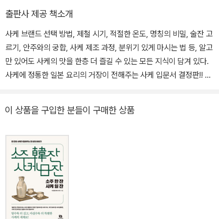
철학을 부드러운 어조로 이해하기 쉽게 설명해주는 보기 드문 요리사
출판사 제공 책소개
로, TV방송이나 잡지 등 여러 매체에서 인기를 얻고 있다. 국내 번역
사케 브랜드 선택 방법, 제철 시기, 적절한 온도, 명칭의 비밀, 술잔 고
서로는 『일본 가정식 한상 차림』, 『식재료 탐구 생활』, 『완전판 레시
르기, 안주와의 궁합, 사케 제조 과정, 분위기 있게 마시는 법 등, 알고
피: 일식의 기본』 등이 있다.
만 있어도 사케의 맛을 한층 더 즐길 수 있는 모든 지식이 담겨 있다.
사케에 정통한 일본 요리의 거장이 전해주는 사케 입문서 결정판!! 사
케의 모든 것을 도해로 파헤쳐 본다!! 사케의 역사, 브랜드, 종류, 맛,
제조 과정 등을 다양한 그림과 표, 사진을 활용하여 알기 쉽게 설명한
이 상품을 구입한 분들이 구매한 상품
다. 저자는 사케에 정통한 일본 요리의 거장으로, 매우 상세하고 친절
하게 사케에 대해 해설한다. 그리고 풍부한 도해 자료로 해설을 보충
하며 독자의 이해를 최대한 돕고 있다. 누구라도 이 책을 통해 사케에
대한 해박한 지식을 갖출 수 있으며, 그 깊은 매력도 맛볼 수 있을 것
이다. 사케를 더욱 즐겁게 마시기 위한 유용한 테크닉과 상식!! 이 책
은 독자들이 실질적으로 사케를 직접 선택하고 자신에게 맞는 최상의
방법으로 마실 수 있도록, 저자만의 노하우가 담긴 다양한 상식과 테
크닉들을 보여준다. 단순 지식에 머무르지 않고 사케 지식을 유용하