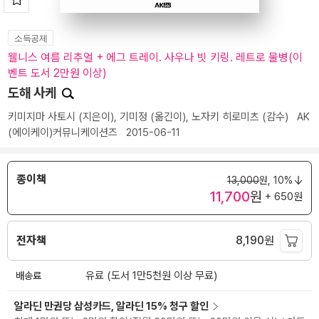
소득공제
웰니스 여름 리추얼 + 에그 트레이. 사우나 빗 키링. 레트로 물병(이
벤트 도서 2만원 이상)
도해 사케
키미지마 사토시
(지은이),
기미정
(옮긴이),
노자키 히로미츠
(감수)
AK
(에이케이)커뮤니케이션즈
2015-06-11
종이책
13,000
원,
10%
11,700
원
+ 650원
전자책
8,190
원
배송료
유료 (도서 1만5천원 이상 무료)
알라딘 만권당 삼성카드, 알라딘 15% 청구 할인