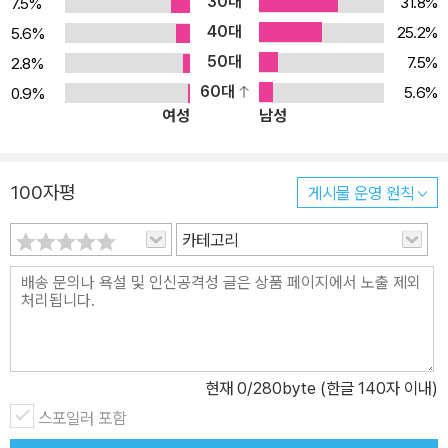
30대
31.8%
7.5%
40대
25.2%
5.6%
50대
7.5%
2.8%
60대
5.6%
0.9%
여성
남성
100자평
게시물 운영 원칙
카테고리
현재
0
/280byte (한글 140자 이내)
스포일러 포함