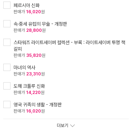
페르시아 신화
판매가
16,020
원
속·중세 유럽의 무술 - 개정판
판매가
28,800
원
스타워즈 라이트세이버 컬렉션 - 부록 : 라이트세이버 투명 책
갈피
판매가
35,820
원
마녀의 역사
판매가
23,310
원
도해 크툴루 신화
판매가
14,220
원
영국 귀족의 생활 - 개정판
판매가
16,020
원
더보기