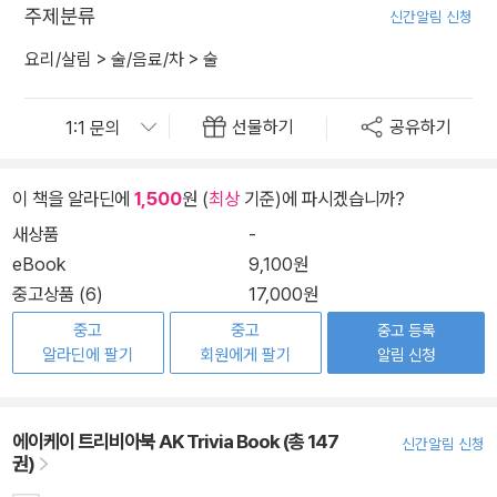
주제분류
신간알림 신청
요리/살림
>
술/음료/차
>
술
선물하기
공유하기
이 책을 알라딘에
1,500
원 (
최상
기준)에 파시겠습니까?
새상품
-
eBook
9,100원
중고상품 (6)
17,000원
중고
중고
중고 등록
알라딘에 팔기
회원에게 팔기
알림 신청
에이케이 트리비아북 AK Trivia Book (총 147
신간알림 신청
권)