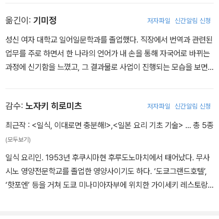
종 이벤트를 개최하여 '사케'를 전 세계에 널리 알리는 데 노력하고 있
옮긴이:
기미정
저자파일
신간알림 신청
다. 인터내셔널 와인 챌린지 SAKE 부분 시니어 심사위원, 잡지 「비
노테크」의 사케 테이스터. 감수한 책으로는 『와인 완전 가이드』, 『일
성신 여자 대학교 일어일문학과를 졸업했다. 직장에서 번역과 관련된
본주 완전 가이드』(이케다쇼텐) 등이 있다.
업무를 주로 하면서 한 나라의 언어가 내 손을 통해 자국어로 바뀌는
과정에 신기함을 느꼈고, 그 결과물로 사업이 진행되는 모습을 보면
서 뿌듯함과 책임감을 느꼈다. 그러다가 어릴 적 꿈이 번역가였다는
것을 떠올리고는 다시 한 번 꿈을 좇기 위해 다니던 직장을 그만두고,
감수:
노자키 히로미츠
저자파일
신간알림 신청
번역가의 길로 들어섰다. 옮긴 책으로는 『도해 문장』 등이 있다.
최근작 :
<일식, 이대로면 충분해!>
,
<일본 요리 기초 기술>
… 총 5종
(모두보기)
일식 요리인. 1953년 후쿠시마현 후루도노마치에서 태어났다. 무사
시노 영양전문학교를 졸업한 영양사이기도 하다. ‘도쿄그랜드호텔’,
‘핫포엔’ 등을 거쳐 도쿄 미나미아자부에 위치한 가이세키 레스토랑
‘와케토쿠야마’의 총주방장을 역임했으며, 2023년 말에 퇴임했다.
기존의 고정관념에 얽매이지 않고 시대의 흐름에 맞춘 자신만의 요리