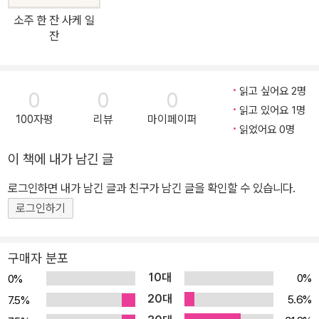
게 활용하여 실생활에서 사케를 벗삼아 즐길 수 있는 풍부한 지식이
소주 한 잔 사케 일
담겨 있는 것이다. 주류점 고르는 법부터, 분위기 있게 마시는 법, 맛
잔
과 향을 표현하는 법, 어울리는 안주 및 칵테일 만드는 법까지, 실로
다양하고 실용적이며 누구나 따라할 수 있는 기술에 대해 설명한다.
사케에 대해 가졌던 모든 궁금증을 풀어줄 것이다. 저자는 최고의 식
읽고 싶어요 2명
0
0
0
중주인 사케를 자유롭게 마시면서 즐기라고 말한다. 단순히 비싸고
읽고 있어요 1명
100자평
리뷰
마이페이퍼
맛이 농후한 사케가 아닌, 유명 브랜드가 아니더라도 자신에게 맞는
읽었어요 0명
최상의 사케를 찾는 것이 중요하다고 한다. 이 책은 독자들이 스스로
이 책에 내가 남긴 글
에게 제일 맛있는 최상의 사케를 만날 수 있도록 도와주는 최고의 사
로그인하면 내가 남긴 글과 친구가 남긴 글을 확인할 수 있습니다.
케 입문서라 할 수 있다. 사케 본연의 매력을 즐길 수 있는 모든 지식
이 담긴 도해 사케. 사케에 대해 알고 싶어 하는 모든 분들에게 든든한
로그인하기
가이드 역할을 해줄 것이다.
구매자 분포
10대
0%
0%
20대
5.6%
7.5%