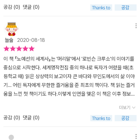
선의 세계사라는 말처럼, 대충 어떤 내용을 언급할지, 이해는 갈 것이
다면 주인공이 배를 타고 나선 경위의 프리퀄이라고 해도 좋을 뒤 배
풍조가 생겨나게 된다. 흑인들은 자유를 얻었지만 농장에서는 노동력
공감 (
0
)
댓글 (0)
다. 서구의 관점에서 바라본 역사에 대해 통렬한 비판적 목소리를 낼
경에는 이런 무역을 통해 한몫을 얻으려는 사연이 담겨 있음을 알려
을 대체할 새로운 노동력이 필요했고 이민자를 받아들이게 된다. <노
수도 있고, 그들을 옹호하며 역사의 흐름으로 묻어 둘 수도 있는 것이
준다. 이렇듯 포르투갈을 위시해 네덜란드, 영국, 프랑스가 뛰어든 노
예선의 세계사>는 400년 남짓 대서양의 노예무역에 대한 역사를 읽
다.​이처럼, 역사는 단면적으로 바라볼 수도 있고 이를 통해 역사적 교
메뉴
예무역은 삼각무역의 구조를 띠면서 더욱 서 아프리카의 흑인들을 얻
을 수 있다.
훈이나 현대적 관점으로 해석하며 보편적 인권에 대해 공감하며 다시
게 되고 그 과정에서 흑인들을 얻기 위해 물물교환식으로 아프리카
늘술
2020-08-18
는 일어나지 않아야 하는 중대 사건으로 받아들이기도 한다. 책에서
추장들과의 거래는 아프리카의 전쟁을 유발한 요인으로 작용했다.
도 노예제도, 노예무역, 노예 자체를 언급하며 서구의 관점에서 시작
한편 노예선을 운영하기 위해서 다른 직업들을 가진 사람들, 선장, 선
이 책 『노예선의 세계사』는 '머리말'에서 '로빈슨 크루소'의 이야기를
되었고, 여전히 많은 문제들을 낳고 있는 노예문제를 통해 세계사를
의, 선원, 항해사들의 조합이 한 배에 수백 명의 흑인들을 싣고 출항해
중심으로 시작한다. 세계명작전집 중의 하나로 독자가 어렸을 때(초
바라보고 있다. 누군가의 탐욕과 욕망을 실현하기 위해 수많은 사람
북남미의 사탕수수나 커피농장으로 팔려 나가기까지의 이동수단이
등학교 때) 읽은 상상력의 보고이자 큰 바다와 무인도에서의 삶 이야
들이 동원되었고, 그들은 인간 이하의 취급을 받으면서 모진 노역에
됐던 노예선은 그야말로 참혹한 이동 감옥이었다고 말할 수밖에 없는
기... 어린 독자에게 무한한 즐거움을 준 최초의 책이다. 책 읽는 즐거
동원된 것이다. ​서구가 자랑했던 우수한 문화와 군사력, 우월하다고
아픔을 그린다. 영화에서도 등장한 꼼짝없이 누워서 쇠사슬에 묶여
움을 느낀 첫 책이기도 하다.이렇게 인연을 맺은 이 책은 이후 정보화
믿었던 그들의 피부색이 말하는 가치가 무엇인지, 우리는 책을 읽으
하루 중 어느 시간만 할애해 억지로 춤과 노래를 시키고 다시 묶어놓
시대에 들어서는 암호 푸는 데 역할을 하기도 했다. 비밀번호를 잊어
며 회의적인 감정이 들 것이다. 지금도 인종차별이 만연한 시대를 살
더보기
는 방식으로 이동해 간 모습들은 노예와 노예무역이 필요할 수밖에
벼렸을 경우 본인 인증 때 사용한다는 '가장 감명 깊게 읽은 책'에 어
지만, 사람들은 노예제도를 너무 멀리서 찾으려고 하며, 역사책에서
없었던 당시 유럽 국가들의 경제활동을 주시했던 트리니다드 출신의
공감 (
0
)
댓글 (0)
김 없이 '로빈슨 크루소'를 적어놓았을 정도로. 그러나 이 책은 로빈슨
나 나올 법한 이야기로 취급하는 경향이 있다. 하지만 우리도 비슷한
역사가이자 정치가, 에릭 윌리엄스의 글을 통해서 더욱 실감 있게 전
크루소의 앞뒤 이야기를 들려줌으로써 독자에게 엄청난 충격을 준다.
신분제 사회를 경험했고, 자본주의가 주는 엄청난 힘의 위력을 누구
달된다. 긴 세월 동안 미지의 환경에서 살아갈 수밖에 없었던 흑인들
그때 당시 '프라이데이'라고 이름 지어준 흑인이 노예로 팔려가던 중
메뉴