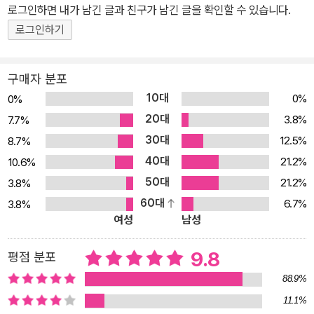
이었는지 그 구조와 선장, 승조원, 노예들의 생활을 자세히 들여다본
로그인하면 내가 남긴 글과 친구가 남긴 글을 확인할 수 있습니다.
다. 또한 아프리카 각지에서 노예를 획득한 방법과 노예들이 경험한
로그인하기
노예선의 실상도 살펴본다. 노예무역으로 부를 쌓은 노예상인, 중개
인 등의 역할에 대해서도 자세히 알아본다. 노예무역은 어떻게 폐지
구매자 분포
되었는가! 노예무역 폐지에 앞장선 영국을 중심으로 폐지운동의 주체
10대
0%
0%
가 된 사람들과 세력을 알아본다. 1772년의 서머싯 사건 판결을 통해
20대
3.8%
7.7%
재영 흑인 문제를 고찰하고, 1787년에 결성된 런던 노예무역 폐지
30대
12.5%
8.7%
위원회의 중심세력인 퀘이커 교도와 영국 국교회 복음주의파가 기여
40대
한 역할에 대해 살펴본다. 또한 각각의 노예제 플랜테이션의 실태와
21.2%
10.6%
노예제 폐지로 향하는 역사적 동향을 비교사적 관점에서 파악한다.
50대
21.2%
3.8%
이 책은 노예선에 초점을 맞춤으로써 대서양 노예무역과 노예제 또는
60대
6.7%
3.8%
여성
남성
노예제 폐지운동에 관련한 인간의 활동을 생생히 그려냈다. 외면할
수 없는 또 하나의 근대사를 똑바로 마주보는 것은 우리에게 많은 교
9.8
평점 분포
훈을 줄 것이다.
88.9%
11.1%