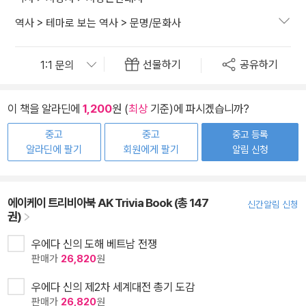
역사
>
테마로 보는 역사
>
문명/문화사
선물하기
공유하기
이 책을 알라딘에
1,200
원 (
최상
기준)에 파시겠습니까?
중고
중고
중고 등록
알라딘에 팔기
회원에게 팔기
알림 신청
에이케이 트리비아북 AK Trivia Book (총 147
신간알림 신청
권)
우에다 신의 도해 베트남 전쟁
판매가
26,820
원
우에다 신의 제2차 세계대전 총기 도감
판매가
26,820
원