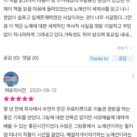
이 책을 읽고나서 마음이 참 무거워졌다.주말동안 관심이 있었던 주
결한 존재였던 노예제와 그것을 떠받친 노예무역에 대해 고찰한다.
기주의를 여실히 보여준 것이란 생각을 하게 한다. 1000만 명에 이
는 것은 그들의 이익을 극대화하기 위해 만들어낸 '학설'이고 필요에
제의 책을 읽을 마음에 들떠있었는데 노예선의 세계사를 읽고 나니
노예제의 세계사적 의미와 노예무역의 역사적 기원을 상세하게 파고
르는 희생자를 냈다는 노예무역- 역사 속 노예를 통한 세계의 인구 이
따른 거짓된 논리라는 생각이 들어 가슴이 답답하다. 흑인들의 처절
한없이 슬프고 실제존재하였던 사실이라는 것이 너무 서글펐다.그만
들며 그 잔혹한 실태를 보여 줍니다. 노예선하면 영국이 모국인 것처
동과 무역을 통한 세계 쟁탈, 그 가운데 인간의 삶을 중시한 것을 뒤로
한 삶, 그들의 생명이 짐승 이하의 대접을 받으며 '일하는 기계'로서
큼 이 책은 노예에 대한 세계적인 역사적 사실을 정말 리얼하고 꾸밈
럼 여겨지지만, 사실 흑인 노예무역은 영국이 아니라 아프리카와 가
한 채 탐욕과 실리 이익을 앞세운 열강들의 모습을 노예선 역사를 통
전락한 것은 열등해서가 아니라 백인들의 끝없는 욕망의 결과이다.
없이 적나라하게 그려내고 있다.가독성도 뛰어 놨으며 토요일 내내
깝던 포르투갈이 1400년대 중반부터 제일 먼저 시작했다고 합니
해 주목해 쓴 글이라 다른 관점에서 읽게 되는 신선함을 전해 준 책이
그동안 우리는 역사, 문화, 다큐 등 많은 자료를 통해 이미 우리들은
이 책만 붙들고 있을만큼 흡입력이 대단함을 느꼈다.또한 이 책을 읽
다. 그러다가 영국이 미국을 식민지로 두게 된 1500년대부터 농업
다.
더보기
노예에 관한 글과 영상들을 많이 접해왔다. 70년대 '뿌리', 명작 '바람
으며 우연치않게 1주일 전에 본 ‘블러드 다이아몬드’라는 영화도 생각
개발을 위해 노예무역을 급작스럽게 늘리기 시작하면서 영국이 노예
과 함께 사라지다' '노예 12년'... 긴 세월 속에 노예로서 살아갔던 많은
공감 (
0
)
댓글 (0)
이 났다.물론 다룬 내용은 다르지만 노예제도에 대한 주제라는 점에
무역의 주역으로 등장했다. 더구나 1588년 엘리자베스 여왕에 의한
사람들의 사연이 담긴 이야기들은 이미 우리들 역사의 한 부분을 차
서 일맥상통하였고 그 영화를 보고나서도 마음이 굉장히애잔함을 느
스페인 무적함대 격침을 계기로 영국은 대서양 제해권을 독점하게 돼
지하고 있다. 노예란 신분의 사람들을 싣고 역사의 한 부분을 차지했
꼈다.배경은 90년 대의 시에라로 내전이 한창인 지역에서 다이아몬
메뉴
노예무역에 전혀 장애물이 없었고, 영국 노예선이 아프리카의 흑인들
던 노예선을 통한 이야기를 다룬다.총 3장에 걸친 큰 제목에는 노예
드 지역재배를 두고 대치하는 상황으로 시작한다.주인공이 시에라리
을 미국을 비롯한 서인도제도와 브라질 등 남미로 실어 나르면서 대
여유의시간
2020-08-13
무역이 탄생하게 된 상황인 근대 무역과 노예무역의 필요성 대두, 이
온에서 폭리를 취하는 다이아몬드 산업의 부패를 폭로하면서 분쟁 다
서양을 중심으로 유럽과 아프리카, 신대륙을 연결하는 300년간 이어
런 노예선을 움직이기 위해서 새롭게 등장한 사람들의 직업과 생활
이아몬드 이면에 숨겨진 진실을밝히려고 하며 반란 세력의 영토를 통
진 노예 수송 삼각무역이 본격적으로 시작됩니다. 이 책에는 아프리
몇 년 전에 회사에서 우연히 받은 무료티켓으로 미술관 관람을 하는
들, 마지막으로 노예무역이 폐지되기까지의 여정을 다룬 만큼 노예란
과하기로 결정하게된다.전반적인 내용은 노예제도와는 조금은 거리
카에서 신대륙으로의 여정으로 많은 노예를 싣고 최대한 빠르고 손실
좋은 기회를 얻었다.그림에 대한 안목은 없지만 서양예술에 대하여
신분을 넘어 그들을 싣고 대서양을 누비며 새로운 환경에 살아갈 수
가 있지만 영화 장면에서 자주 보여지는 흑인노예들의 억압되고 착취
을 최소화한 조건으로 운반했던 노예선이 실제로 어떤 모습이었는지
배울 수 있는 좋은시간이었다.수많은 그림중에서 노예선이라는 윌리
밖에 없었던 아프리카인(흑인 노예)들의 처절한 삶을 그렸다.책에 따
되는노동에 대한 장면이 계속해서 비춰진다.정상적인 일삯은 고사하
그 구조와 선장, 승조원, 노예들의 생활을 자세히 살펴봅니다. 나아가
엄 터너의 작품이 시선을 끌었다. 해설자가이야기하는 노예선이라는
르면 흔히 알던 노예라고 하는 사람들의 인상이 떠오르는 아프리카