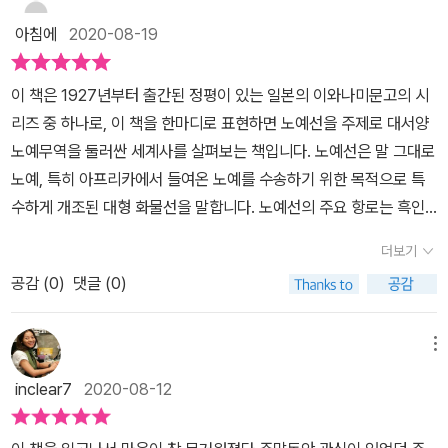
보다 실감하며 살아가고 있다. 이를 우리 역사속에서, 혹은 세계사적
은 점차 서머싯 사건을 쟁점으로 법정 공방전으로 이어지고 곧이어
납치된 피해자라는 것이다. 노예무역과 노예선에 대한 이야기를 끌어
인 관점에서 봐도 무방하며, 중요한 것은 하지 말아야 하는 정당한 당
아침에
2020-08-19
아이티의 노예 반란과 다른 나라들의 노예 반란 현황, 유럽의 정세의
내기 위해 저자가 시작한 머리말은 로빈슨 크루소에 대한 인연과 환
위성을 확보하며, 모든 이들이 관심을 갖고 공감하는 자세에 있다.​그
혼란한 기운과 맞물려 노예무역에 대한 폐지를 이루게 된다. 하지만
상을 일시에 깨버리기에 충분했다.무려 1,000만 명에 이르는 희생자
리고 노예들의 모습을 풍자한 다양한 그림이나 예술작품이 존재하는
이 책은 1927년부터 출간된 정평이 있는 일본의 이와나미문고의 시
여전히 노예제 폐지에 대한 의견은 다시 긴 세월을 통해 서서히 이루
를 냈다는 노예무역. 국경을 초월한 역사학자들의 노력으로 그 전모
데, 이 역시 서구적 관점에서 그들을 사람으로 보지 않은 경우도 존재
리즈 중 하나로, 이 책을 한마디로 표현하면 노예선을 주제로 대서양
어짐으로써 오늘날 완전한 노예제 폐지를 법적으로 이루어 냈지만 저
가 드러난다. TV나 영화를 통해 어느 정도 표현됐지만 ‘이동 감옥’ 노
하며, 반대로 사실적으로 표현하며 그들이 겪었을 아픔에 공감한다는
노예무역을 둘러싼 세계사를 살펴보는 책입니다. 노예선은 말 그대로
자는 묻는다. 오늘날에도 노예제란 말은 없어졌지만 실제 각 나라에
예선에서 그들은 어떤 처지에 놓여 있었을까. 노예무역과 노예제도에
메시지를 전하는 작품도 존재 할 것이다. 중요한 것은 해당 시기에 일
노예, 특히 아프리카에서 들여온 노예를 수송하기 위한 목적으로 특
는 여전히 노예로 살아가는 사람들이 있다는 상황을 어떻게 이해해야
맞서 일어난 이들은 누구일까. 어둠에 갇힌 노예선 바닥에서 다시 한
어났던 노예무역이나 제도에 대한 죄책감을 우리 모두가 갖고, 역사
수하게 개조된 대형 화물선을 말합니다. 노예선의 주요 항로는 흑인
할까? 과거의 노예 형태와는 다르게 채무 노예제, 계약 노예제, 자산
번 근대를 돌이켜본다.'노예'라 하면 으레 '흑인'이 떠오른다. 가장 많
에서 다시는 반복되지 않도록 하는 서로 간의 약속이 중요 할 것이다.
들을 강제로 붙잡아서 싣는 아프리카의 북중부 해안에서 이들이 강제
노예제로 불리는 그들의 삶은 과거나 현재나 마찬가지로 어렵다는 현
은 인력이 필요했던 신대륙의 경제 발전에서 가장 큰 역할을 했던 사
더보기
노예선의 세계사, 모든 내내 먹먹한 감정이 들만큼, 무거운 주제를 소
노동을 하게 될 카리브 해 남부 및 미국으로 가는 항로입니다. 1807
실이 갑갑함을 전해준다. 금이나 다이아몬드, 카카오 콩을 재배하기
람들이 바로 흑인 노예였기 때문이다. 또 어렸을 때부터 읽었던 위인
개하고 있지만, 우리가 알아야 하는 역사적 의미를 함께 전하고 있어
공감 (
0
)
댓글 (0)
년 영국과 미국이 합동으로 통과시킨 법안에 의하여 두 나라에서 아
위해 필요한 노동력의 필요함은 여전하기에 열악한 아프리카에서는
전 중 빠지지 않고 등장하던 미국 16대 대통령인 링컨이 '노예 해
서 많은 분들이 꼭 읽었으면 하는 책이다. 접해 보길 바란다.
프리카 노예무역이 불법화되었고, 1815년 빈 회의 결과로 스페인, 포
오늘도 어린 손들이 힘겨운 농장에 투입되고 있다는 사실이 시대는
방'을 시킨 주역이기 때문이기도 하다.드라마에서도 노예는 어김 없
르투갈, 프랑스, 네덜란드도 노예무역을 중단하기까지 약 2000만 명
변해도 여전함을 보인다는 현실은 갈길이 아직도 멀다는 느낌이다.
메뉴
이 흑인이다. 실제 흑인들이 노예로 많이 투입되었기 때문이기도 하
에 이르는 아프리카 노예들이 배를 통해 수송되었다고 합니다. 이 책
자료수집에 근거한 노예선의 발자취를 따라 지금의 터전을 이루게
다. 그들의 노예사(史)를 보면 정말 인간으로서의 대우는커녕 때로는
inclear7
2020-08-12
은 먼저 트리니다드 출신의 역사가이자 정치가였던 에릭 윌리엄스의
된 사람들, 한 제도의 불합리를 통해 근절한 결과물이 또 다른 식민지
가축보다 못한 대우를 받는 것을 볼 때마다 일어나는 백인에 대한 분
대표 저서 ‘자본주의와 노예제도’를 통해 근대 자본주의 발전에 불가
시대를 열었다는 점은 유럽 열강들의 경쟁 이익을 앞세운 자만과 이
노가 컸다. 그들 백인들이 이제 와서 '휴머니티'니 '인간존엄'이니 떠드