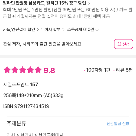
알라딘 만권당 삼성카드, 알라딘 15% 청구 할인
최대 1만원 또는 2만원 할인(전월 30만원 또는 60만원 이용 시) / 카드 발
급월 +1개월까지는 전월 실적이 없어도 최대 1만원 혜택 제공
카드/간편결제 할인
무이자 할부
소득공제 610원
관심 저자, 시리즈의 출간 알림을 받아보세요
신청
9.8
100자평 1편
리뷰 8편
세일즈포인트
157
256쪽
148*210mm (A5)
333g
ISBN 9791127434519
주제분류
신간알림 신청
역사
>
서양사
>
서양근현대사