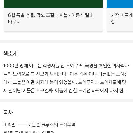
8월 특별 선물. 각도 조절 테이블 · 이동식 빨래
가장 빠르게
바구니
합
책소개
1000만 명에 이르는 희생자를 낸 노예무역. 국경을 초월한 역사학자
들의 노력으로 그 전모가 드러난다. ‘이동 감옥’이나 다름없는 노예선
에서 그들은 어떤 처지에 놓여 있었을까. 노예무역과 노예제도에 맞
서 일어난 이들은 누구일까. 어둠에 갇힌 노예선 바닥에서 다시 한 번
근대를 돌이켜본다.
목차
머리말 ―― 로빈슨 크루소의 노예무역