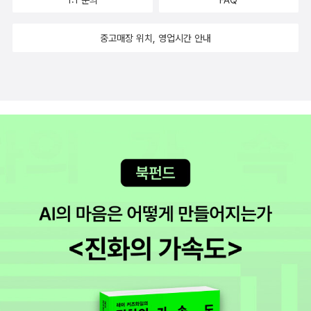
에서도 지극히 반영이 되어야 하는 값진 부분도 있다고 생각하였다.
1:1 문의
FAQ
법이 시행되고 노예들의 반란과정과 식민지 경쟁을 겪으며 진행되
에 묶인 채로 다량으로 탑승하였고, 이동할 수 있는 공간이 확보되지
밖에 없었던 당시 유럽 국가들의 경제활동을 주시했던 트리니다드 출
주말동안 마음이 참으로 무거웠지만 굉장한 양질의 독서를 하게 되어
는 노예제 폐지의 운동이 전개되고 1865년 아메리카합중국, 1886
못하였던것이다.또한 가격을 책정하기 위한 신체검사 및 기생충 방지
신의 역사가이자 정치가 에릭 윌리엄스의 글을 통해서 더욱 실감 있
중고매장 위치, 영업시간 안내
서 뿌듯한 마음이었고 역사에 관심이 있는 지인들에게적극 추천하고
년 쿠바, 1888년 브라질의 노예제가 폐지되면서 남북 아메리카의 노
를 위하여 노예들은발가벗겨진 채 노예선에 탑승되었으며, 남녀 간의
게 전달된다.긴 세월 동안 미지의 환경에서 살아갈 수밖에 없었던 흑
픈 책이다.
예제는 종식되었다.그렇지만 전 세계의 노예제가 사라진 것이 아니
접촉을 막기 위해 따로 분리를 해서 탑승시켰다는 대목을읽을 때에는
인들은 점차 서머싯 사건을 쟁점으로 법정 공방전으로 이어지고 곧이
다.지금도 노예제는 존재하고 있다고 한다.케빈베일스는 1999년 <
책을 계속해서 읽을 수 없을 정도로 참담한 기분이었다.또한 노예선
어 아이티의 노예 반란과 다른 나라들의 노예 반란 현황, 유럽 정세의
글로벌 경제와 현대 노예제>에서 현대의 노예제를 '신 노예제'라고 부
을 운용할 뿐만 아니라 급기야 나중에는 노예와 물건을물물교환을 하
혼란한 기운과 맞물려 노예무역에 대한 폐지에 다다른다.하지만 여전
르며 신 노예제는 구 노예제에서의 전통적인 의미의 <인간소유>
는 행태까지 이어지게 된다.인간의 무자비하고 악함이 이 대목에서
히 노예제 폐지에 대한 의견은 다시 긴 세월을 통해 서서히 이루어진
가 아닌 완전한 <인간 지배>이다고 이야기 한다. 그는 인간은 돈
아주 잘 나타나고 있다.노예무역에 대한 이야기이다.노예무역에서 삼
다. 오늘날 완전한 노예제 폐지를 법적으로는 이루어 냈지만 현대에
을 벌기 위한 철저한 <일회용 도구>가 된다고 규정했다.신 노예제
각무역의 내용을 살펴보면, 본국에서 노예를 사는 데 필요한 물건인
도 노예제는 유지된다고 저자는 역설하고 되묻는다. 오늘날에도 노예
의 희생양은 압도적으로 취약한 처지에 있는 여성과 아이들이다고 한
럼주 ·총포 ·화약 등을 싣고, 아프리카 서해안에 이르러 흑인노예와 교
제란 말은 없어졌지만 실제 각 나라에는 여전히 노예로 살아가는 사
다.현대판 노예선이라 할 수 있는 강제 노동이나 인권 침해 등에 대
환한 뒤아메리카 대륙으로 건너가 노예를 팔고, 그 대금으로 식민지
람들이 있다는 상황을 어떻게 이해해야 하느냐고.노예무역 폐지에 앞
한 기업의 자세와 대처가 개선되어야 하며 전 세계적으로 만연한 노
물산을 구입하여 본국으로 돌아오는 것이었다.노예무역을 통하여 영
장선 영국을 중심으로 폐지운동의 주체가 된 사람들과 세력을 알아본
예 노동과 아동 노동 등에 반대의 목소리를 낼 수 있는 것도 중요하다
국에서도 특히 브리스틀 ·리버풀의 상인은 정부의 보호를 배경으로
다. 1772년의 '서머싯 사건' 판결을 통해 영국에 있는 흑인 문제를 고
고 한다.소비자로서 이런 노예노동에 대한 감시의 눈과 목소리
사탕수수와 노예무역을 독점하여 항시의 번영과 아울러 막대한 이익
찰하고, 1787년에 결성된 런던 노예무역 폐지 위원회의 중심세력인
를 낼 수 있는 한 사람 한 사람이 필요한 때인것 같다.
을 올림으로써, 서인도는 영국의 중상주의적 식민제국의 중추적인 역
퀘이커 교도와 영국 국교회 복음주의파가 기여한 역할에 대해 살펴본
할을 하게 되었다고 한다.[노예선의 세계사]는 근래에 만나보았던 역
다. 또한 각각의 노예제 플랜테이션의 실태와 노예제 폐지로 향하는