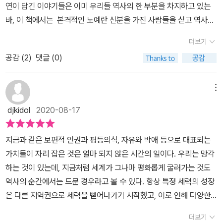
연이 담긴 이야기들은 이미 우리들 역사의 한 부분을 차지하고 있는
기 위해 노예를 소유했다. 영국의 노예선들의 평균 크기는 147톤 정
바, 이 책에서는 본격적인 노예란 신분을 가진 사람들을 싣고 역사의
도로 아프리카 연안에서 단기간에 최대한 많은 노예를 획득하고 선상
한 부분을 차지했던 노예선을 통한 이야기를 다룬다. 총 3장에 걸친
에서의 노예 사망률을 낮추기 위해 중간 항로를 지나는 일수를 줄이
더보기
큰 제목에는 노예무역이 탄생하게 된 상황인 근대 무역과 노예무역의
고자 했다. 남성 노예들은 주갑판 아래에 있는 하갑판에 두 명씩 손목
공감 (
2
)
댓글 (0)
필요성 대두, 이런 노예선을 움직이기 위해서 새롭게 등장한 사람들
과 발목을 쇠사슬에 묶여 누워 있었다. 배 주위에는 밧줄로 엮은 그물
의 직업과 생활들, 마지막으로 노예무역이 폐지되기까지의 여정을 다
을 설치해 노예가 바다로 뛰어드는 것을 방지했다. 그리고 노예선 안
룬 만큼 노예란 신분을 넘어 그들을 싣고 대서양을 누비며 새로운 환
메뉴
에는 노예를 구속할 도구도 가득 실려 있었다. 채찍은 노예를 위협하
경에 살아갈 수밖에 없었던 아프리카인들의 애환을 그렸다. 흔히 알
거나 벌할 때 상시 이용되는 도구였다. 하지만 노예선에서는 빈번하
djkidol
2020-08-17
던 노예라고 하는 사람들의 인상이 떠오르는 아프리카 사람들 이전에
게 노예들읩 반란이 일어났지만 반란은 진압되고 성공한 반란은 아주
이미 유럽에서는 전쟁을 통한 포로들을 통해 노예제도를 실행하고 있
드물었다. 18세기 후반 영국에서는 노예무역과 노예제도에 항거하는
지금과 같은 보편적 인권과 평등의식, 자유와 박애 등으로 대표되는
었다. 유럽의 이슬람 세력을 막기 위해 최후의 보루였던 그라나다를
조용한 움직임이 일어나고 있었다. 그 계기는 1772년의 서머싯 사건
가치들이 자리 잡은 것은 얼마 되지 않은 시간의 일이다. 우리는 망각
비롯한 여러 지역에서 잡힌 이슬람 출신 노예들을 한 예로 들 수 있는
으로 북아메리카의 식민지에서 구입한 노예 서머싯을 영국으로 데려
하는 것이 있는데, 지금처럼 세계가 그나마 평화롭게 굴러가는 것도
데, 이런 분위기 속에 본격적인 노예를 얻기 위해 선발주자로 나선 국
왔고 되팔기 위해 자메이카로 가는 노예선 선장에게 의뢰한다. 그런
역사의 순간에서는 드문 경우라고 볼 수 있다. 항상 특정 세력의 성장
가는 15세기부터 활약한 포르투갈 상인들이었다. 우리가 알고 있는
데 서머싯이 후견인은 쇠사슬에 묶여 배에 갇힌 서머싯을 발견하고
은 다른 지역권으로 세력을 뻗어나가기 시작했고, 이로 인해 다양한
로빈슨 크루소의 모험에 나오는 주인공 또한 책 속에 그저 난파되어
법원에 인신보호 영장을 신청하게 된다. 서머싯의 처우에 관한 재판
침략과 수탈의 역사는 늘 반복해서 일어나게 된 것이다. 이 책도 노예
홀로 남겨지고 무인도에서의 생활을 다룬 이야기를 중점적으로 알았
더보기
으로 재영 흑인에 대해 관심을 가지게 되고 노예제에 대한 부정적인