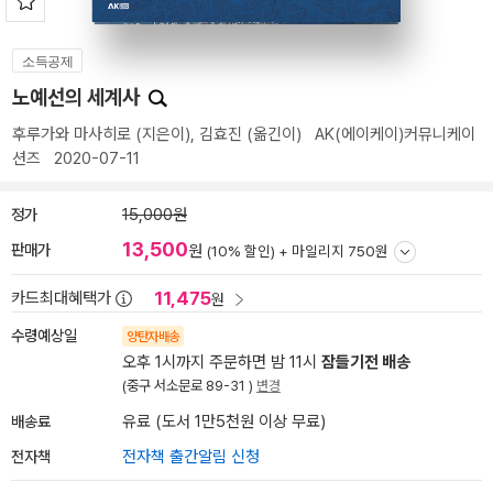
소득공제
노예선의 세계사
후루가와 마사히로
(지은이),
김효진
(옮긴이)
AK(에이케이)커뮤니케이
션즈
2020-07-11
정가
15,000원
13,500
판매가
원
(10% 할인) +
마일리지 750원
11,475
카드최대혜택가
원
수령예상일
양탄자배송
오후 1시까지 주문하면 밤 11시
잠들기전 배송
(중구 서소문로 89-31 )
변경
배송료
유료 (도서 1만5천원 이상 무료)
전자책
전자책 출간알림 신청