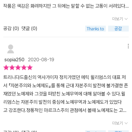
고 매질과 욕이 난무하는 시에라에서 벌어지는 참담한 노예에 대한
노예무역으로 부를 쌓은 노예상인이나 중개인 등의 역할 그리고 그들
작품은 색감은 화려하지만 그 뒤에는 말할 수 없는 고통이 서려있다
사람들 이전에 이미 유럽에서는 전쟁을 통한 포로들을 통해 노예제도
인식은 실로 이 책의 큰주제와 일맥상통함을 느꼈다.‘노예선의 세계
이 아프리카 각지에서 노예를 획득한 방법과 노예들이 경험한 노예선
고 하였다. 당시에는 미술에 크게 관심도 없고 더구나 노예선이라는
를 실행하고 있었다.유럽의 이슬람 세력을 막기 위해 최후의 보루였
사’는 1000만명에 이르는 희생자를 낸 노예무역과 국경을 초월한 역
더보기
의 비참한 실상에 대해서도 자세히 알아봅니다. 이러한 비인간적인
의미도 잘몰랐기에 그런작품이 있다라는 정보만 인식하고 넘어갔다.
던 그라나다를 비롯한 여러 지역에서 잡힌 이슬람 출신 노예들을 한
사학자들의 노력으로 그 전모가 드러나게 되었고 우리가 몰랐던 노예
노예무역에 대해서 많은 비판이 있어왔는데, 1772년 식민지에서 영
공감 (
0
)
댓글 (0)
5년 후에 [노예선의 세계사]를읽게 될 줄을 상상이나 했을까.책을 읽
예로 들 수 있는데, 이런 분위기 속에 본격적인 노예를 얻기 위해 선발
선에 대한 이야기를 주제로풀어나간다.일명 ‘이동 감옥’이라불리웠
국으로 온 노예 제임스 서머싯(Somerset, J.)이 자유를 얻기 위하여
으면서도 윌리엄 터너의 작품이 바로 기억이 났던 것은 아니다. 책의
주자로 나선 국가는 15세기부터 활약한 포르투갈 상인들이었다.우리
던 노예선에서는 우리가 생각하는이상의 핍박과 업악이 도사리고있
벌인 소송에서 당대 최고의 판사였던 머리 판사가 도주한 노예를 식
중반 이상을 읽고난 후 ,인터넷으로 ‘노예선’이라는 단어를 검색하다
가 알고 있는 로빈슨 크루소의 모험에 나오는 주인공 또한 책 속에 그
메뉴
었다고 한다. 어둠에갇힌 노예선에 대하여 진지하고 심도있게 이 책
민지로 보내 보복적 형벌을 받게 하는 것은 옳지 않음을 역설하였고,
가 그 동일한 작품이 검색되었고 그때야생각이 났던 것이다.책에서
저 난파되어 홀로 남겨지고 무인도에서의 생활을 다룬 이야기를 중점
은 그려내고 있다. 또한 노예선에 초점을 맞춤으로써 대서양 노예무
sopia250
2020-08-19
소유주에 의하여 영국으로 온 서머싯이 영국에서는 자유인이 되었다
이야기하는 노예선의 이야기와 그림작품을 대조해보니 윌리엄터너라
적으로 알았지만 저자는 주인공이 배를 타고 나선 이유와 배경에는
역과 노예제 또는 노예제 폐지운동에 관련한 인간의 활동을 생생히그
고 선언한 1772년의 서머싯 사건 판결과 1787년에 결성된 런던 노
는 작가는 아마도 그들의 비참하고 슬픈 인생의 이야기를 캔버스에
이런 무역을 통해 한몫을 잡으려는 사연이 담겨 있음을 알려준다.이
려내고 있다. 노예제도에대한 전반적인 지식을 한권의 책으로 만나볼
트리니다드출신의 역사가이자 정치가였던 에릭 윌리엄스의 대표 저
예무역 폐지 위원회 등에 대해서 자세히 소개하고 있습니다. 이 책은
함축하기 위한 어떤 노력을 하였을까 하는 생각이 들었다.노예선은
렇듯 포르투갈을 비롯해 네덜란드, 영국, 프랑스가 뛰어든 노예무역
수 있는 이 책은 외면할 수 없는 또 하나의 근대사를 똑바로 마주보는
서 『자본주의와 노예제도』를 통해 근대 자본주의 발전에 불가결한 존
노예선이 뜨기만 하면 상어들이 그 뒤를 따를 정도로 셀 수 없이 많은
노예, 특히아프리카에서 들여온 노예를 수송하기 위한 목적으로 특수
은 삼각무역의 구조를 띠면서 더욱 서아프리카의 흑인들을 얻게 되고
것은 우리에게 많은 교훈을 줄 것이라생각하였다.책을 읽으며 가장
재였던 노예제와 그것을 떠받친 노예무역에 대해 알아볼 수 있다.윌
노예가 바다에 버려진 비참한 노예선을 중심으로 대서양 노예무역과
하게 개조된 대형 화물선이다.이 책을 읽기 전에는 이러한 노예선이
그 과정에서 흑인들을 얻기 위해 물물교환식으로 아프리카 추장들과
인상적인 부부은 ‘중간 항로’에 대하여 다룬 내용이었다.아프리카에
리엄스는 자본주의 발전의 중심에 노예무역과 노예제도가 있었다
노예제 또는 노예제 폐지운동에 관련한 인간의 활동을 생생히 그려내
존재했는지 왜 존재하였는지알지 못하였다.주요 항로는 아프리카의
의 거래는 아프리카의 전쟁을 유발한 요인으로 작용함을 알게 된다.
서 신대륙으로의 여정 이른바 '중간 항로(The Middle Passage)'를
고 강조한다.정통적인 마르크스주의 관점에서 볼때 노예제도는 고대
고 있습니다. 노예무역에 대해서 잘 알지 못했는데 이번 기회에 노예
북중부 해안에서 카리브 해 남부 및 미국으로가는 항로였다.약 2000
이 책의 저자 후루가와 마사히로는 노예선을 주제로 대서양 노예무역
많은 노예를 싣고 최대한 빠르고 손실을 최소화한 조건으로 운반했던
의 지배적인 노동 형태이며 근대의 노예제는 그 유제에 불과할 뿐 기
무역에 대해서 자세히 배울 수 있었습니다. 미국에서 벌어지는 흑인
만 명에 이르는아프리카 노예들이 배를 통해 수송되었다고 한다. 18
을 둘러싼 세계사를 살펴본다. 먼저 트리니다드 출신의 역사가이자
더보기
노예선. 실제로 어떤 모습이었는지 그 구조와 선장, 승조원, 노예들의
본적으로 자본주의와 노예제도는 양립할 수 없는 것으로 규정되었다.
폭동이나 인종갈등에 대해서 더 깊은 이해를 원하시는 분들이라면 일
07년영국과 미국이 합동으로 통과시킨 법안에 의하여 두 나라에서
정치가였던 에릭 윌리엄스의 대표 저서 『자본주의와 노예제도』를 통