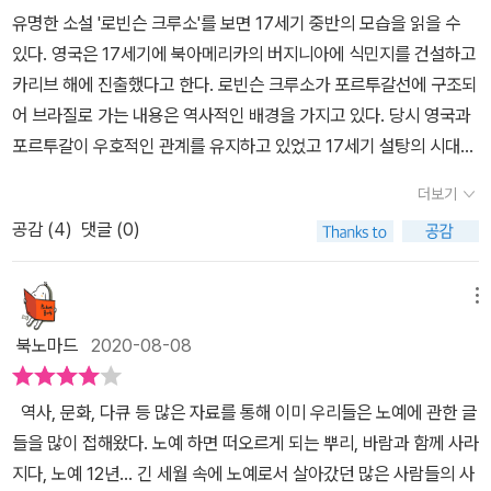
유명한 소설 '로빈슨 크루소'를 보면 17세기 중반의 모습을 읽을 수
있다. 영국은 17세기에 북아메리카의 버지니아에 식민지를 건설하고
카리브 해에 진출했다고 한다. 로빈슨 크루소가 포르투갈선에 구조되
어 브라질로 가는 내용은 역사적인 배경을 가지고 있다. 당시 영국과
포르투갈이 우호적인 관계를 유지하고 있었고 17세기 설탕의 시대라
고 해서 브라질에서는 노예제 설탕 플랜테이션이 번성할 시기였다.
더보기
담배농작은 적은 자금으로 시작할 수 있는데 자급적 곡물 재배부터
공감 (
4
)
댓글 (0)
담배, 사탕수수 재배로 농장을 확대하는 경우가 많아 많은 노예 노동
력이 필요했던 것이다. 로빈슨 크루소 역시 노예 노동력을 찾아 아프
리카로 향한다. 이렇게 문학에서도 당시의 모습을 생생하게 보여주듯
메뉴
'노예'는 노동력이 필요성에 의해 생겨나게 되고, 항해술의 발달로 더
북노마드
2020-08-08
욱 가속화된다.프랑스 낭트는 최대 노예 무역항이었다고 한다. 대서
양 노예무역에 앞장선 것은 포르투갈 왕국으로 이슬람 세계와 이탈리
역사, 문화, 다큐 등 많은 자료를 통해 이미 우리들은 노예에 관한 글
아 상인을 통해 얻었던 동방의 향료와 금은 등을 직접 손에 넣기 위해
들을 많이 접해왔다. 노예 하면 떠오르게 되는 뿌리, 바람과 함께 사라
서였다. 왕실을 정점으로 귀족, 관리, 성직자, 상인 등의 부유한 계층
지다, 노예 12년... 긴 세월 속에 노예로서 살아갔던 많은 사람들의 사
은 노예 노동력을 수탈했을 뿐 아니라 자신들의 부와 권력을 과시하