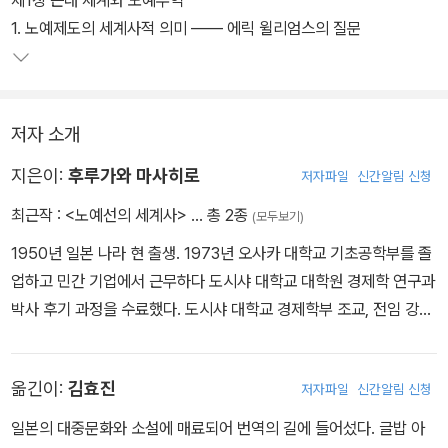
제1장 근대 세계와 노예무역
1. 노예제도의 세계사적 의미 ―― 에릭 윌리엄스의 질문
저자 소개
지은이:
후루가와 마사히로
저자파일
신간알림 신청
최근작 :
<노예선의 세계사>
… 총 2종
(모두보기)
1950년 일본 나라 현 출생. 1973년 오사카 대학교 기초공학부를 졸
업하고 민간 기업에서 근무하다 도시샤 대학교 대학원 경제학 연구과
박사 후기 과정을 수료했다. 도시샤 대학교 경제학부 조교, 전임 강사,
조교수를 거쳐 현재는 도시샤 대학교 경제학부 교수로 재직하고 있
다. 전공은 대서양 노예무역사, 근대 노예제도사이다. 저서로는 『세계
옮긴이:
김효진
저자파일
신간알림 신청
경제사―세계 자본주의와 팍스 브리태니카』, 『근대 세계와 노예 제도
―대서양 체제 안에서』, 『이와나미 강좌 세계 역사 15 상인과 시장』,
일본의 대중문화와 소설에 매료되어 번역의 길에 들어섰다. 글밥 아