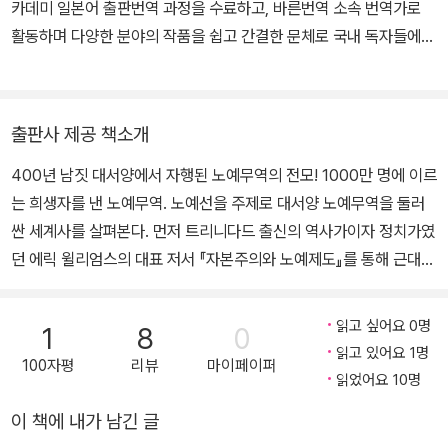
『세계화와 아시아―21세기 아시아의 태동』, 『세계경제의 흥망 200
카데미 일본어 출판번역 과정을 수료하고, 바른번역 소속 번역가로
년』 등 다수가 있다.
활동하며 다양한 분야의 작품을 쉽고 간결한 문체로 국내 독자들에게
소개하는 일에 매진하고 있다. 옮긴 책으로는 《독서는 절대 나를 배신
하지 않는다》, 《빠른 판단의 힘》, 《로마 산책》, 《아인슈타인의 생각》,
《우주론 입문》, 《노예선의 세계사》, 《말의 세계사》 등이 있다.
출판사 제공 책소개
400년 남짓 대서양에서 자행된 노예무역의 전모! 1000만 명에 이르
는 희생자를 낸 노예무역. 노예선을 주제로 대서양 노예무역을 둘러
싼 세계사를 살펴본다. 먼저 트리니다드 출신의 역사가이자 정치가였
던 에릭 윌리엄스의 대표 저서 『자본주의와 노예제도』를 통해 근대
자본주의 발전에 불가결한 존재였던 노예제와 그것을 떠받친 노예무
역에 대해 고찰한다. 노예제의 세계사적 의미와 노예무역의 역사적
읽고 싶어요 0명
1
8
0
기원을 상세하게 파고들며, 그 잔혹한 실태를 드러낸다. '이동 감옥'이
읽고 있어요 1명
100자평
리뷰
마이페이퍼
나 다름없는 노예선의 실상! 아프리카에서 신대륙으로의 여정 이른바
읽었어요 10명
'중간 항로(The Middle Passage)'를 많은 노예를 싣고 최대한 빠
이 책에 내가 남긴 글
르고 손실을 최소화한 조건으로 운반했던 노예선. 실제로 어떤 모습