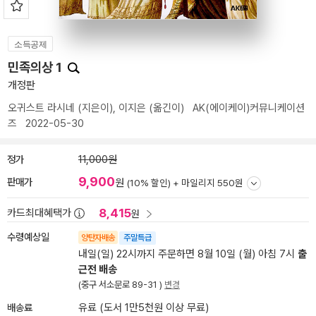
소득공제
민족의상 1
개정판
오귀스트 라시네
(지은이),
이지은
(옮긴이)
AK(에이케이)커뮤니케이션
즈
2022-05-30
정가
11,000원
9,900
판매가
원
(10% 할인) +
마일리지 550원
8,415
카드최대혜택가
원
수령예상일
양탄자배송
주말특급
내일(일) 22시까지 주문하면 8월 10일 (월) 아침 7시
출
근전 배송
(중구 서소문로 89-31 )
변경
배송료
유료 (도서 1만5천원 이상 무료)