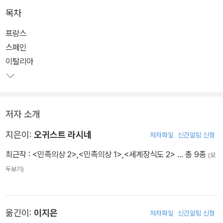
목차
프랑스
스페인
이탈리아
저자 소개
지은이:
오귀스트 라시네
저자파일
신간알림 신청
최근작 :
<민족의상 2>
,
<민족의상 1>
,
<세계장식도 2>
… 총 9종
(모
두보기)
옮긴이:
이지은
저자파일
신간알림 신청