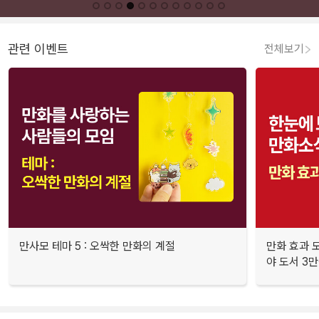
관련 이벤트
전체보기
만사모 테마 5 : 오싹한 만화의 계절
만화 효과 모
야 도서 3만