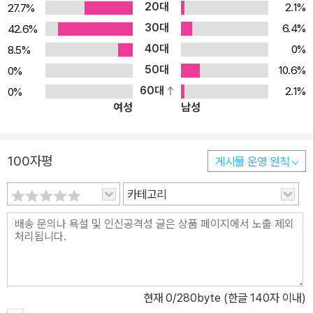
20대
2.1%
27.7%
30대
6.4%
42.6%
40대
0%
8.5%
50대
10.6%
0%
60대
2.1%
0%
여성
남성
100자평
게시물 운영 원칙
카테고리
현재
0
/280byte (한글 140자 이내)