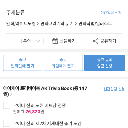
주제분류
신간알림 신청
만화/라이트노벨
>
만화그리기와 읽기
>
만화작법/일러스트
선물하기
공유하기
중고
중고
중고 등록
알라딘에 팔기
회원에게 팔기
알림 신청
에이케이 트리비아북 AK Trivia Book (총 147
신간알림 신청
권)
우에다 신의 도해 베트남 전쟁
판매가
26,820
원
우에다 신의 제2차 세계대전 총기 도감