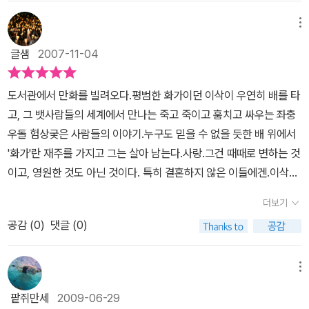
『해적 이삭』을 탄생시켰다. 이 작품은 2002년 앙굴렘 세계만화축제
화가입니다. 하지만 그런 상황에서도 거금을 들여 그가 존경하는 화
들의 죽음 뿐이다. 그리고 파리에서 약혼자를 인내로 기다리던 알리
에서 최우수 작품상(Prix Du Meilleur Album)을 수상하기도 했다.
가의 그림 습작을 사들이는 걸 보면 분명 예술가로서의 숨은 기질을
메뉴
사가 더 이상 그를 기다리기를 포기했다는 시점에서 ㅈ1권의 내용은
『해적 이삭』은 바다를 배경으로 한 단순한 악당들이나 해적들의 구태
지닌 인물입니다. 그냥 마지못해 그림을 그리며 살아가는 부류는 아
끝나다.더 많은 모험과 시련이, 그들 사이의 이야기가 뒷이야기에 남
글샘
2007-11-04
의연한 이야기와는 거리가 멀다. 초반에 주요인물인 듯 보였던 앙리
닌듯 합니다. 그런 그 앞에 나타난 외과의사 앙리 드묄랭과의 우연한
아 있을 것이다. 프랑스에선 5권까지 나왔다는 것을 보니 아직 완결
와 장이 갑작스러운 죽음을 맞고, 별로 주목받지 못하던 자크 랑송이
만남은 남자들의 숨어있는 야성의 세계(?)로 그가 휩쓸려 들어가게
은 아닌가 보다. 성인 남성들에게 좀 더 향수(?)를 자극하는 작품이
도서관에서 만화를 빌려오다.평범한 화가이던 이삭이 우연히 배를 타
2권에서 주요인물로 등장하면서 새로운 스토리를 형성하는 등, 전혀
되는 계기가 됩니다. 배를 타고 떠난 항해, 해적선장 장과의 만남, 적
되지 싶다.처음 책을 받아들고 화학약품 냄새가 너무 나서 읽을 때 좀
고, 그 뱃사람들의 세계에서 만나는 죽고 죽이고 훔치고 싸우는 좌충
예측할 수 없는 방향으로 스토리가 전개되기 때문이다. 이런 즉흥성
과의 목숨을 건 싸움, 이국에서 약혼자가 아닌 다른 여인들과의 만남,
고생을 했다. 책을 다 덮을 때 쯤 되니 이제 괜찮아졌다. 내 코가 익
우돌 험상궂은 사람들의 이야기.누구도 믿을 수 없을 듯한 배 위에서
과 예측 불가능의 묘미는 독자들의 호기심을 자극하고 점점 이야기에
혼자 남은 알리사의 고단한 삶, 그런 그녀앞에 나타나 그녀를 사랑하
숙해진 것일까.^^;;;;무슈 장을 볼 때랑 책 분위기가 비슷했는데, 같은
'화가'란 재주를 가지고 그는 살아 남는다.사랑.그건 때때로 변하는 것
빠져들게 만든다. 이런 특성은 큰 줄거리 중간 중간에 등장인물이 들
게 되는 남자 필립, 그리고 선장 장의 야심찬 극지방 탐험과 신대륙 발
출판사였던지라 종이를 같은 것을 써서 그랬나 보다. 우리나라에서
이고, 영원한 것도 아닌 것이다. 특히 결혼하지 않은 이들에겐.이삭의
려주는 일화가 끼어들면서 더 강조된다. 전설적인 뱃사람 피치의 기
견을 위해 떠나느 항해, 이 모든 모험을 간직한 이삭의 화첩....... 순진
나오는 성인용 만화책과 참 다르다고 느낀다. 호불호를 떠나서 다양
코가 변화하는 모습을 보면서 한편 안타깝고, 한편 듬직하다.그저 뾰
괴한 일화, 백 년 전에 남극 탐험을 떠났던 마티유의 이야기, 필립 뒤
한 해적들이 펭귄을 신기해 하며 뒤뚱이라 부르고, 극지방의 오로라
더보기
한 장르를 접할 수 있는 것은 행운이다. 모처럼 가볍고 진지하게 읽었
족하던 젊은 날의 이삭에게서는 순수함이 묻어났건만,콧날이 뭉툭해
슈맹베르의 항해담 등이 그렇다. 해전이며 풍랑, 선상 반란, 욕망이 꿈
현상이 불길한 징조가 아닌지 무서워 하는 모습이 무지했던 원시적
다. ^^
공감 (
0
)
댓글 (0)
진 이삭의 모습에서 삶의 연륜이 느껴진다.그림도 이쁘고, 늘상 일본
틀거리는 유곽 등, 이삭이 바다와 이국(異國)에서 겪는 파란만장한
인간본연의 모습을 생각하게도 하고, 총독의 집에서 만난 여자들
만화에 익숙해진 눈에 프랑스 그림의 재미를 느끼게 해 주는 책.프랑
사건과 모험 못지않게, 등장인물들이 표출하는 그리움이나 애절한 감
과 일을 꾸미는 남자들의 모습에서 남자라는 존재의 어쩔수 없는 바
스 인들에게 바다는 무엇인지를 생각하게 하는 책.영국이나 스페인처
정선 또한 『해적 이삭』의 중요한 축을 이룬다. 특히 이삭에 대한 주체
메뉴
람기(?)를, 그리고 빙산에 자기 이름을 붙이기를 거부하고 서로 더 좋
럼 바다를 주름잡지 못하던 그들에게 '바다'는 무엇이었을까?문득 '바
할 수 없는 그리움을 느끼면서도 필립에게 조금씩 끌리는 알리스와
은 섬이나 대륙이 나타나면 거기에 자신의 이름을 붙이겠다고 우기는
팥쥐만세
2009-06-29
다'가 문학에서 갖는 의미들에 대해 쓰라고 했던 바깔로레아 문제가