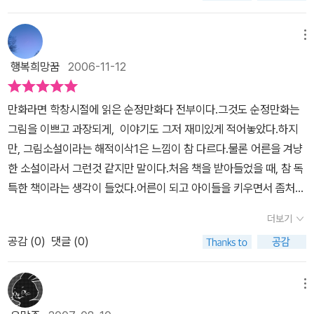
착하여 한층 깊이 있고 성숙한 세계를 창출해 낸다. 성적 욕망과 기괴
다.
현실을 이기지 못하는 젊은이들의 방황과 기다림은 사랑에 대한
라고 굳이 표현한 출판사의 의견에 동조해 줄수 있을 것 같습니다. 시
에서 새롭게 주창하는 단계라고 볼 수밖에... 그러나 이렇게 장르를 새
한 폭력, 사랑과 그리움, 환상과 모험이 수준 높은 그림 속에 녹아 있
갈증과도 같으며 결국은 타인의 힘에 의해 모든 것들이 사라져 가는
간을 내어 가볍게 읽고, 의미없이 시간을 죽였다는 자조감은 분명 들
롭게 개척하는 것은 상당히 반가운 일이겠다. 내용 역시 자연스러우
메뉴
는 『해적 이삭』은 그야말로 어른들을 위한 '모험 종합세트'라고 할 수
것이다.
다소 어두운 색감을 통해 나타내는 감정의 우울함과 바다를
지 않을 만한 좋은 이야기 그림책이었으니까요. 이러다가 정말 그림
면서도 꼼꼼한 줄거리 구조를 갖고 있다. 주인공의 표정에서 가난하
있을 것이다.
통한 모험은 앞으로의 일에 대
한 기대를 충족시켜주기에 흥미로운 사
소설도 좋아지면 어떡하지요? 아직도 이거 말고도 읽어야 할 책은 너
행복희망꿈
2006-11-12
면서도 자신의 직업을 즐거워하는 표정이나, 이후 지루한 항해 속에
건을 연속 시킨다.
그리고 작가의 섬세한 필치와 인물들의 묘사는 무
무 많은데... 하지만 세상의 한 구석에 묻힌 내가 모르고 무시했던 영
서 변화된 심경이 그림 속에서 살아난다. 또한 기존의 만화처럼 쉽
척이나 대담하다.
해적에 관한 새로운 쟝르를 보여준 그림 그리는 해
역을 다시 긍정적으로 이해하기 시작했다는 즐거움이 내게 생겼습니
만화라면 학창시절에 읽은 순정만화다 전부이다.그것도 순정만화는
게 페이지를 넘기지 못하는 구성을 갖고 있다. 컷과 컷 사이의 여백에
적 이삭, 무척 흥미진진한 책이다
다. 감사합니다.
그림을 이쁘고 과장되게, 이야기도 그저 재미있게 적어놓았다.하지
시선을 두고 연계를 생각하는 경우가 종종 있을 만큼 많은 '생각거
만, 그림소설이라는 해적이삭1은 느낌이 참 다르다.물론 어른을 겨냥
리'를 주는 책이다. 요즘의 추세와는 달리 그림의 선은 매우 단순하고
한 소설이라서 그런것 같지만 말이다.처음 책을 받아들었을 때, 참 독
고전적(?)이지만, 그것이 상상력을 제한하지는 않는다. 개인적으로
특한 책이라는 생각이 들었다.어른이 되고 아이들을 키우면서 좀처럼
는 만화라는 장르를 새롭게 생각해보는 기회를 주었다.
읽지 못했던 만화를 아니, 그림소설을 보게되니 참 특별한 생각이 들
더보기
었다.그림도 너무 사실적이고 실감난다. 오랫만에 색다른 책을 읽었
공감 (
0
)
댓글 (0)
다. 평범하고 가난한 화가 이삭과 그의 약혼녀 알리스는 어렵지만 서
로에게 힘이 되어주는 연인이다.하지만, 경제적인 여건이 여의치 않
아서 뱃사람의 유혹에 넘어간 이삭은 곧 돌아온다는 말과 약간의 현
메뉴
금을 남기고 그 사람을 따라가게 된다.하지만, 이삭이 탄 배는 해적선