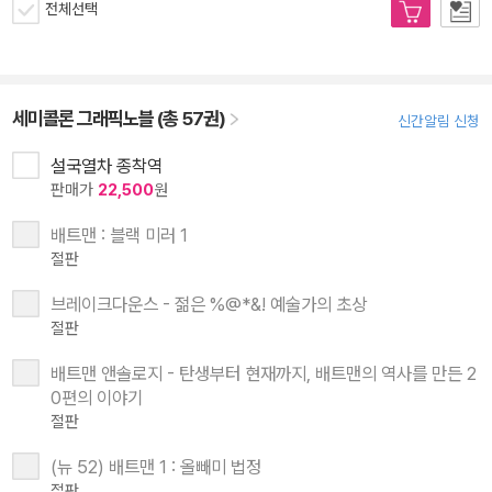
전체선택
세미콜론 그래픽노블 (총 57권)
신간알림 신청
설국열차 종착역
판매가
22,500
원
배트맨 : 블랙 미러 1
절판
브레이크다운스 - 젊은 %@*&! 예술가의 초상
절판
배트맨 앤솔로지 - 탄생부터 현재까지, 배트맨의 역사를 만든 2
0편의 이야기
절판
(뉴 52) 배트맨 1 : 올빼미 법정
절판