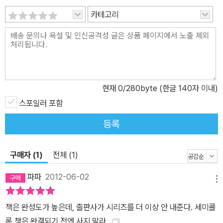
워하는 앙리의 이야기나, 자크의 옛 동료였던 무쇠팔 루이의 이야기
카테고리
도 애잔하다. 남극에서 동료들을 모두 잃고 겨우 살아남은 이삭과 자
크가 유곽과 여자들을 찾아 헤매는 모습에서는 허무함과 안쓰러움이
느껴진다. 이삭이 파리에 돌아온 후 느끼는 무력감과 찾을 길 없는 알
리스에 대한 그리움, 거칠고 무식하지만 이삭을 격려하는 자크의 우
정도 흡입력 있게 다가온다. 놀라운 모험은 물론 인간 감성을 펼쳐 보
이는 이야기꾼으로서 블랭의 면모가 잘 드러나는 부분이다. 섬세한
현재
0
/280byte (한글 140자 이내)
선묘와 대담한 생략이 이루는 균형감 『해적 이삭』에 깊이를 더하는
스포일러 포함
것은 19세기 사실적이고 정교한 삽화들을 연상시키는 섬세한 선묘이
등록
다. 에칭을 한 것 같은 거침없고 섬세한 선묘는 무수한 교차를 통해 명
암을 만들거나, 거친 파도로 요동치고, 파리 시내 뒷골목의 낡고 정겨
운 정조를 표현하거나, 금방이라도 폭우가 몰려올 것 같은 을씨년스
구매자 (1)
전체 (1)
러움을 표출하는 등, 화면에 풍부한 질감을 부여하고 독특한 표현력
파파
2012-06-02
을 창출한다. 작가의 숙련되고 유려한 필력이 유감없이 발휘되는 선
메뉴
묘의 사실주의적인 표현은 대담하게 생략된 배경의 칠흑 같은 먹이나
책은 완성도가 높은데, 출판사가 시리즈를 더 이상 안 내준다. 세미콜
명쾌한 색면과 대조를 이루면서 화면에 긴장감과 활기를 불어넣는다.
론 책은 완결되기 전엔 사지 말라.