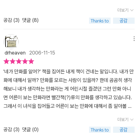
환상과 모험이 수준 높은 그림 속에 녹아 있는 『해적 이삭』은 그야말
뒤, 아들은 농부가 되기로 결심했다.고등학교 때 쯤 이 이야기를 들은
로 어른들을 위한 '모험 종합세트'라고 할 수 있을 것이다.세미콜론 그
더보기
것 같다. 얼마만큼의 신빙성이 있는 지는 알 수 없지만, 아주 거짓은
림소설 시리즈는 삼십대 싱글남의 일상을 통해 아기자기한 감동을 전
공감 (
3
)
댓글 (8)
아닐 거라고 생각한다. 늘 바다의 모험 이야기를 읽으며, 또 그림으로
해준 『무슈 장』에 이어 거친 바다와 모험에 대한 로망을 자극하는 크
그리며 살아온 이삭이, 게다가 큰 돈도 벌 수 있다는 데에 혹하지 않을
리스토프 블랭의 『해적 이삭』을 선보인다. 『해적 이삭』은 현재 프랑
수가 없었을 것이다. 그렇게 가난뱅이 화가 이삭은, 약혼녀를 파리에
메뉴
스에서 5권까지 출간됐으며 한국어판은 불어판을 두 권씩 합권하여
남겨둔 채 모험을 찾아 배를 탄다.그러나 그 배는 해적선이었고, 그는
drheaven
2006-11-15
1권(불어판 1-2권 합권)과 2권(불어판 3-4권 합권)을 이번에 동시
졸지에 해적들을 그려주고 그들의 여행에 동참하게 된 화가가 되어버
출간한다. 강한 스토리텔링이 '읽는 만화'라는 '그림소설'의 의의를 백
린다. 홀로 남은 약혼자 알리사는 생계를 위해 열심히 일했고, 돈 많
퍼센트 만족시키는 『해적 이삭』은 그 끝을 가늠하기 힘든 모험의 여
'네가 만화를 알어?' 책을 집어든 내게 책이 건네는 말입니다. 내가 만
은 귀족의 구애를 받게 된다.작품은 올 컬러인데, 예쁜 그림은 아니지
정을 계속하고 있으며 작가 자신도 언제쯤 완간될 것인지는 밝히지
화에 대해서 알까? 만화를 모르는 사람이 있을까? 한데 곰곰히 생각
만 굉장히 정성들여 그린 그림이라는 것을 단번에 알 수 있다. 그리고
않고 있다. 요안 스파, 다비드 베, 루이스 트롱댕과 더불어 프랑스 만
해보니 내가 생각하는 만화라는 게 어린시절 즐겼던 그런 만화 아니
캐릭터의 얼굴들이 모두 입체적인지라 성격도 뚜렷해 보이고 그림으
화계의 신진 세력을 형성하고 있는 크리스토프 블랭은 끝없이 펼쳐지
면 어른이 보는 만화라면 빨간책(?)류의 만화를 생각하고 있습니다.
로 인물의 개별성을 분별할 수 있는 매력이 있다. 콧대의 모양이나 눈
는 환상과 모험 이야기를 바탕으로 독창적이면서 흡인력이 강한 작품
그래서 이 녀석을 집어들고 어른이 보는 만화에 대해서 좀 알아볼 요
동자의 위치 등으로 인물의 기분과 감정을 표현해 내고 있고, 배경에
을 발표해 왔다. 특히 블랭은 해군에 복무하던 시절 극지방을 탐험하
량입니다. 일단 대답은 ' 알기는 하는데 유럽의 성인 만화라는 네 녀석
도 충실한지라 배경이 결코 부수적으로 자리하지도 않는다.미지의 대
더보기
고 항해하면서 얻은 수많은 스케치들과 경험담을 바탕으로 기괴한 상
을 알고싶어!' 이삭은 화가입니다. 파리의 뒷골목(?)에서 그림을 그리
륙을 향해 항해하던 이들은 바다 위의 유빙을 보며 원하던 곳에 닿아
공감 (
3
)
댓글 (0)
상력과 유머를 곁들여 독창적인 그림체와 개성 강한 캐릭터로 녹여낸
며 그의 약혼녀 알리사와 근근히 입에 풀칠을 하며 살아가는 가난한
간다고 믿었지만, 현대 닥친 것은 지독한 추위와 굶주림, 그리고 동료