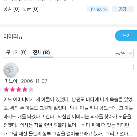
이런 대조적인 요소가 이루는 균형감은 배나 거리 풍경을 그릴 때 사
공감 (
0
)
댓글 (0)
용된 사실주의적 표현과 인물 묘사에 사용된 단순화되고 과장된 만화
적 표현(특히 주인공 이삭은 사각형 얼굴에 삐죽한 코만 달고 나온
다.)의 절묘한 조화에서도 드러난다. 노랑, 녹색, 자주빛 등의 알록달
록한 카리브 해의 섬, 차갑고 가라앉은 회색이 주조를 이루는 남극 주
쓰기
마이리뷰
변의 얼음 바다, 오로라를 처음 본 해적들의 경외감과 공포를 드러내
구매자 (0)
전체 (8)
는 불안정한 녹색, 깊은 어둠을 표현하는 차가운 보라나 남색, 파리 시
내의 자연스럽고 따뜻한 갈색 톤 등, 전문 컬러리스트의 손에서 탄생
한 색조들은 그림에 품격을 더할 뿐 아니라 명랑함과 그로테스크함,
메뉴
스산함 같은 분위기를 조성하는 데도 큰 몫을 한다. 어른을 위한 모험
마노아
2006-11-07
종합세트 어린애처럼 꿈꾸게 하는 것에 매료되곤 한다는 크리스토프
블랭은 바다의 장대한 풍광, 전투 장면, 배, 남극의 낯선 풍물들을 작
어느 어머니에게 세 아들이 있었다. 남편도 바다에 나가 목숨을 잃었
품에 담았다. 그러나 블랭은 소년기의 전유물처럼 느껴지거나 자칫
고, 위의 두 아들도 그렇게 잃었다. 막내 아들 하나 남았는데, 그 아들
정형화될 수 있는 단순한 모험이나 액션에 머무르지 않고, 사랑이나
마저도 배를 타겠다고 한다. 낙심한 어머니는 의사를 찾아가 도움을
그리움 같은 감성, 요동치는 인간 내면 등을 포착하여 한층 깊이 있고
청했다. 의사는 집을 한번 휘둘러 보더니 바다 위에 떠 있는 커다란
성숙한 세계를 창출해 낸다. 성적 욕망과 기괴한 폭력, 사랑과 그리움,
배 그림 대신 들판의 농부 그림을 걸어놓으라고 했다. 그리고 얼마