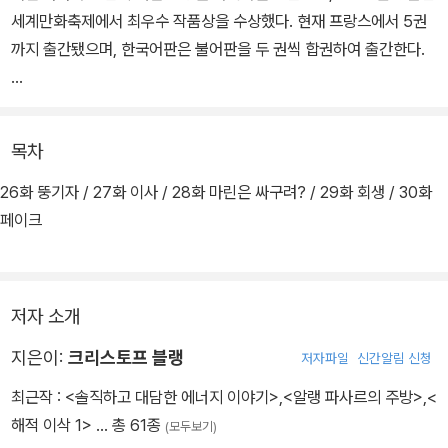
세계만화축제에서 최우수 작품상을 수상했다. 현재 프랑스에서 5권
까지 출간됐으며, 한국어판은 불어판을 두 권씩 합권하여 출간한다.
1권은 주인공 이삭이 갑작스럽게 해적과의 모험에 휘말리는 이야기
다. 18세기 파리 뒷골목, 사랑하는 약혼녀 알리스와 근근이 살아가는
목차
화가 이삭은 그림이나 몇 점 팔아 볼 생각으로 배에 오르지만, 뜻하지
않게 아메리카 대륙 너머 미지의 대륙을 탐험하겠다는 해적 선장 장
26화 뚱기자 / 27화 이사 / 28화 마린은 싸구려? / 29화 회생 / 30화
맹바스의 항해에 동행하게 된다.
페이크
저자 소개
지은이:
크리스토프 블랭
저자파일
신간알림 신청
최근작 :
<솔직하고 대담한 에너지 이야기>
,
<알랭 파사르의 주방>
,
<
해적 이삭 1>
… 총 61종
(모두보기)