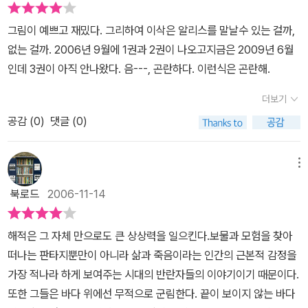
필립 사이의 감정 교류가 섬세하게 그려진다. 죽음을 앞두고 헤어진
모습에서는 명예에 죽고 살수 있는 야성적인 남성을 만나게도 됩니
떠오른다.2권밖에 없어 아쉽다. 빨리 뒷권이 이어져 나왔으면...
부인과 딸을 그리워하는 앙리의 이야기나, 자크의 옛 동료였던 무쇠
다. 이렇게 내용만으로 글을 마무리 한다면 만화 - 아니 그림소설-을
그림이 예쁘고 재밌다. 그리하여 이삭은 알리스를 말날수 있는 걸까,
팔 루이의 이야기도 애잔하다. 남극에서 동료들을 모두 잃고 겨우 살
본 느낌이 못되는 듯 합니다. 그래서 잠시 내용은 뒤로 하고 그림과 형
없는 걸까. 2006년 9월에 1권과 2권이 나오고지금은 2009년 6월
아남은 이삭과 자크가 유곽과 여자들을 찾아 헤매는 모습에서는 허무
식을 살펴봅니다. 우선 한페이지에 4단으로-때로는 3단이나 5단이
인데 3권이 아직 안나왔다. 음---, 곤란하다. 이런식은 곤란해.
함과 안쓰러움이 느껴진다. 이삭이 파리에 돌아온 후 느끼는 무력감
기도-나눈 구획선이 여백의 시원함보다는 빽빽하다는 느낌을 줍니
과 찾을 길 없는 알리스에 대한 그리움, 거칠고 무식하지만 이삭을 격
더보기
다. 글씨가 조금 작아져서 신경을 써야 되는 부분도 예전 어린시절 만
려하는 자크의 우정도 흡입력 있게 다가온다. 놀라운 모험은 물론 인
화의 느낌과는 다릅니다. 하지만 그게 다 나쁜건 아닙니다. 좀더 집중
공감 (
0
)
댓글 (0)
간 감성을 펼쳐 보이는 이야기꾼으로서 블랭의 면모가 잘 드러나는
하고 생각하게 하는 역할도 하니까요. 그리고 그려진 한컷, 한컷은 따
부분이다. 섬세한 선묘와 대담한 생략이 이루는 균형감 『해적 이삭』
로 떼어놓는다면 하나의 작품이 될수도 있겠다고 생각할 만큼 펜끝이
메뉴
에 깊이를 더하는 것은 19세기 사실적이고 정교한 삽화들을 연상시
많이 가고 손이 많이 간 모습입니다. 그림의 배경도 그리고 각 인물의
북로드
2006-11-14
키는 섬세한 선묘이다. 에칭을 한 것 같은 거침없고 섬세한 선묘는 무
모습도 그냥 적당히 처리하지 않고 세밀하게 표현되어 있고, 특히 인
수한 교차를 통해 명암을 만들거나, 거친 파도로 요동치고, 파리 시내
물의 모습은 모두 나름의 감정과 느낌을 그대로 얼굴과 몸짓에 담고
뒷골목의 낡고 정겨운 정조를 표현하거나, 금방이라도 폭우가 몰려올
해적은 그 자체 만으로도 큰 상상력을 일으킨다.
보물과 모험을 찾아
있습니다. 처음 읽을 때는 글에 집중하느라고 못본 건데 확실히 그림
것 같은 을씨년스러움을 표출하는 등, 화면에 풍부한 질감을 부여하
떠나는 판타지뿐만이 아니라 삶과 죽음이라는 인간의 근본적 감정을
만으로도 글이라면 몇줄에 걸쳐 묘사했을 것들을 간단하게 말해주고
고 독특한 표현력을 창출한다. 작가의 숙련되고 유려한 필력이 유감
가장 적나라 하게 보여주는 시대의 반란자들의 이야기이기 때문이다.
있습니다. 그리고 각 인물의 얼굴이 비정상적으로 과장된 부분이 있
없이 발휘되는 선묘의 사실주의적인 표현은 대담하게 생략된 배경의
또한 그들은 바다 위에선 무적으로 군림한다.
끝이 보이지 않는 바다
어 낯설기는 하지만 보다보니 이게 바로 만화로서의 특징이구나 하는