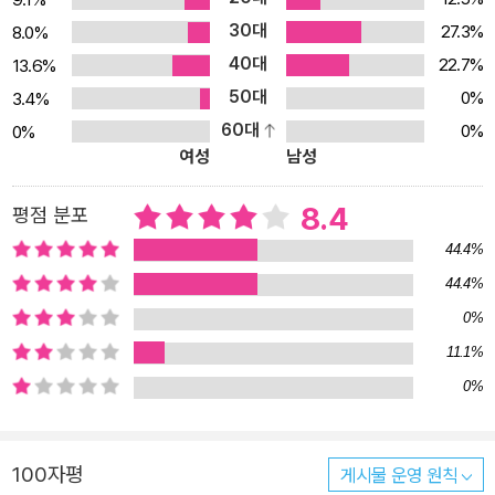
했다. 예측 불가능의 묘미와 인간 감성의 포착 『해적 이삭』은 바다를
30대
27.3%
8.0%
배경으로 한 단순한 악당들이나 해적들의 구태의연한 이야기와는 거
40대
리가 멀다. 초반에 주요인물인 듯 보였던 앙리와 장이 갑작스러운 죽
22.7%
13.6%
음을 맞고, 별로 주목받지 못하던 자크 랑송이 2권에서 주요인물로
50대
0%
3.4%
등장하면서 새로운 스토리를 형성하는 등, 전혀 예측할 수 없는 방향
60대
0%
0%
여성
남성
으로 스토리가 전개되기 때문이다. 이런 즉흥성과 예측 불가능의 묘
미는 독자들의 호기심을 자극하고 점점 이야기에 빠져들게 만든다.
8.4
평점 분포
이런 특성은 큰 줄거리 중간 중간에 등장인물이 들려주는 일화가 끼
어들면서 더 강조된다. 전설적인 뱃사람 피치의 기괴한 일화, 백 년 전
44.4%
에 남극 탐험을 떠났던 마티유의 이야기, 필립 뒤 슈맹베르의 항해담
44.4%
등이 그렇다. 해전이며 풍랑, 선상 반란, 욕망이 꿈틀거리는 유곽 등,
0%
이삭이 바다와 이국(異國)에서 겪는 파란만장한 사건과 모험 못지않
11.1%
게, 등장인물들이 표출하는 그리움이나 애절한 감정선 또한 『해적 이
0%
삭』의 중요한 축을 이룬다. 특히 이삭에 대한 주체할 수 없는 그리움
을 느끼면서도 필립에게 조금씩 끌리는 알리스와 필립 사이의 감정
교류가 섬세하게 그려진다. 죽음을 앞두고 헤어진 부인과 딸을 그리
100자평
게시물 운영 원칙