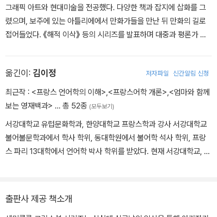
그래픽 아트와 현대미술을 전공했다. 다양한 책과 잡지에 삽화를 그
렸으며, 보주에 있는 아틀리에에서 만화가들을 만난 뒤 만화의 길로
접어들었다. 《해적 이삭》 등의 시리즈를 발표하며 대중과 평론가 모
두의 인정을 받았다. 프랑스 앙굴렘국제만화페스티벌에서 최우수 작
품상을 두 번 수상했다.
옮긴이:
김이정
저자파일
신간알림 신청
최근작 :
<프랑스 언어학의 이해>
,
<프랑스어학 개론>
,
<엄마와 함께
보는 영재백과>
… 총 52종
(모두보기)
서강대학교 유럽문화학과, 한양대학교 프랑스학과 강사 서강대학교
불어불문학과에서 학사 학위, 동대학원에서 불어학 석사 학위, 프랑
스 파리 13대학에서 언어학 박사 학위를 받았다. 현재 서강대학교, 한
양대학교에서 강사로 재직 중이며 프랑스어 문법, 프랑스 언어학, 교
양 프랑스어 등을 강의하고 있다. 주요 논문으로는 「불어 연결어에 나
타난 서술명사의 의미 통사 유형과 대상부류(classes d’objets)」,
출판사 제공 책소개
「이차술어의 다의성, 대상부류, 그리고 전자사전 기술」, 「이개어 사전