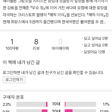
세미콜론 그림소설 시리즈는 삼십대 싱글남의 일상을 통해 아기자기
에서의 고유명사 처리에 관한 연구」, 「플립러닝 방식을 통한 대학 프
한 감동을 전해준 『무슈 장』에 이어 거친 바다와 모험에 대한 로망을
랑스어문법 교육 방안 연구」 등이 있고, 공저 『프랑스어학 개론』이 있
자극하는 크리스토프 블랭의 『해적 이삭』을 선보인다. 『해적 이삭』은
다. 옮긴 책으로는 『세계문화유산 아틀라스』 『지구 환경 보고서』 『지
현재 프랑스에서 5권까지 출간됐으며 한국어판은 불어판을 두 권씩
구촌의 불평등』 『석유는 어떻게 만들어질까?』 『놀라운 라루스 백과
합권하여 1권(불어판 1-2권 합권)과 2권(불어판 3-4권 합권)을 이번
사전 동물』 『개 이야기』 『고양이 집사 자격 시험』 『아파트에서 고양
에 동시 출간한다. 강한 스토리텔링이 '읽는 만화'라는 '그림소설'의 의
이 행복하게 키우기』 등이 있다.
읽고 싶어요 0명
1
8
0
의를 백퍼센트 만족시키는 『해적 이삭』은 그 끝을 가늠하기 힘든 모
읽고 있어요 0명
100자평
리뷰
마이페이퍼
험의 여정을 계속하고 있으며 작가 자신도 언제쯤 완간될 것인지는
읽었어요 12명
밝히지 않고 있다. 요안 스파, 다비드 베, 루이스 트롱댕과 더불어 프
이 책에 내가 남긴 글
랑스 만화계의 신진 세력을 형성하고 있는 크리스토프 블랭은 끝없이
펼쳐지는 환상과 모험 이야기를 바탕으로 독창적이면서 흡인력이 강
로그인하면 내가 남긴 글과 친구가 남긴 글을 확인할 수 있습니다.
한 작품을 발표해 왔다. 특히 블랭은 해군에 복무하던 시절 극지방을
로그인하기
탐험하고 항해하면서 얻은 수많은 스케치들과 경험담을 바탕으로 기
괴한 상상력과 유머를 곁들여 독창적인 그림체와 개성 강한 캐릭터로
구매자 분포
녹여낸 『해적 이삭』을 탄생시켰다. 이 작품은 2002년 앙굴렘 세계만
10대
1.1%
2.3%
화축제에서 최우수 작품상(Prix Du Meilleur Album)을 수상하기도
20대
12.5%
9.1%