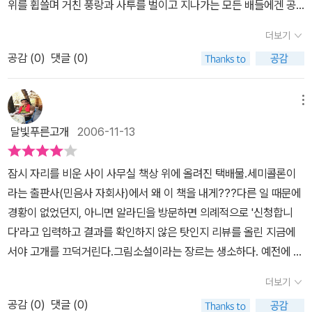
칠흑 같은 먹이나 명쾌한 색면과 대조를 이루면서 화면에 긴장감과
위를 휩쓸며 거친 풍랑과 사투를 벌이고 지나가는 모든 배들에겐 공
생각을 갖게 합니다. 예로 외과의사 앙리의 코는 상당히 크다기 보다
활기를 불어넣는다. 이런 대조적인 요소가 이루는 균형감은 배나 거
포의 대상이기 때문이다.
해적 이삭은 해적이 아닌 화가다. 하지만 그
는 깁니다. 그래서 소설이라면 매부리코니 코가 길다니 하고 표현하
더보기
리 풍경을 그릴 때 사용된 사실주의적 표현과 인물 묘사에 사용된 단
는 해적이 되어간다.
그림만 그리는 이삭, 이삭만을 사랑하는 연인 알
겠지만 아무리 상상력이 풍부한 사람이라도 그림속의 앙리만큼 멋지
공감 (
0
)
댓글 (0)
순화되고 과장된 만화적 표현(특히 주인공 이삭은 사각형 얼굴에 삐
리스, 그들은 가난하지만 행복한 내일을 기대하며 하루를 근근이 살
고 큰 코를 상상하지는 못할 듯 하니까요. 그런다고 앙리의 코는 길이
죽한 코만 달고 나온다.)의 절묘한 조화에서도 드러난다. 노랑, 녹색,
아가고 있다.
돈이 궁한 이삭 앞엔 다소 허황되지만 돈냄새를 풍기는
가 10cm 이었다는 식으로 표현할 멋진(?) 작가는 없을것 같구요. 아
자주빛 등의 알록달록한 카리브 해의 섬, 차갑고 가라앉은 회색이 주
노인이 등장하는데, 이삭은 노인의 꾐에 빠져 돈을 받고 배를 타게 된
이들이 한참 책을 좋아하기 시작하던 때에 '못말리는 종이괴물'이라
메뉴
조를 이루는 남극 주변의 얼음 바다, 오로라를 처음 본 해적들의 경외
다.
하지만 그가 탄 배는 악명 높은 해적에게 모든 것을 빼앗기게 되고
는 그림책-처음에는 그리 생각하고 구입했습니다-을 산 적이 있습니
달빛푸른고개
2006-11-13
감과 공포를 드러내는 불안정한 녹색, 깊은 어둠을 표현하는 차가운
만다.
자신의 처지를 비관하는 이삭은 자신이 노인의 속임수에 빠져
다. 그런데 받아서 내용을 살펴보니 형식이 분명 이상하다 싶어 이리
보라나 남색, 파리 시내의 자연스럽고 따뜻한 갈색 톤 등, 전문 컬러리
해적 선장 장의 해적선에서 그림을 그려야 하는 운명에 처함을 알게
저리 살펴보고 나서 이것이 만화라는 것을 알았습니다. 내용도 형식
잠시 자리를 비운 사이 사무실 책상 위에 올려진 택배물.세미콜론이
스트의 손에서 탄생한 색조들은 그림에 품격을 더할 뿐 아니라 명랑
된다.
그들은 신대륙을 찾아나선 해적들이었고 이삭은 그 모든 과정
도 전혀 아닌 듯 한데, 칸을 나누어 이야기를 구성하여 가는 형식이 분
라는 출판사(민음사 자회사)에서 왜 이 책을 내게???다른 일 때문에
함과 그로테스크함, 스산함 같은 분위기를 조성하는 데도 큰 몫을 한
을 그림으로 표현해 실체를 남겨야 하는 그림 그리는 해적이 되어간
명 만화였습니다. 하지만 부모로서 거부감 없이 아니 시리즈를 전부
경황이 없었던지, 아니면 알라딘을 방문하면 의례적으로 '신청합니
다. 어른을 위한 모험 종합세트 어린애처럼 꿈꾸게 하는 것에 매료되
다.
한편 연인 알리사는 떠난 이삭을 그리워하고 곤궁한 처지를 이기
다 사줄 정도로 아끼고 정감을 줄수 있는 좋은 책들이었습니다. 오늘
다'라고 입력하고 결과를 확인하지 않은 탓인지 리뷰를 올린 지금에
곤 한다는 크리스토프 블랭은 바다의 장대한 풍광, 전투 장면, 배, 남
지 못해 이사를 가는 도중
멋진 신사 필립을 만난다.
알리사에 한눈에
이 해적이삭을 보면서도 그런 생각이 문득 듭니다. 의식 저편에, 특히
서야 고개를 끄덕거린다.그림소설이라는 장르는 생소하다. 예전에 영
극의 낯선 풍물들을 작품에 담았다. 그러나 블랭은 소년기의 전유물
반한 필립은 그녀에게 갖은 애정 공세를 펼치는데……
이삭은 이제 생
독서를 좀 한다는 사람이라면 가지고 있을 만화에 대한 거부감(?)이
화의 원작시나리오를 출간하면서 관련 컷들과 함께 편집하여 '영상소
처럼 느껴지거나 자칫 정형화될 수 있는 단순한 모험이나 액션에 머
존의 희망마저 보이지 않는 빙벽에 갇히고 그의 운명을 저주한다.
해
이 정도의 스토리와 품격과 정성이 들어간 책이라면 괜한 허영심이
더보기
설'이라는 개념으로 홍보한 적이 있었는데, 그림소설이라... 만화라는
무르지 않고, 사랑이나 그리움 같은 감성, 요동치는 인간 내면 등을 포
적 이삭은 중세 유럽의 암울한 현실의 괴리감을 무척 잘 표현하고 있
되겠다는 생각이 드니까요. 분명 이 정도라면 만화보다는 그림소설이
공감 (
0
)
댓글 (0)
장르와 어떻게 다를까 하는 궁금증이 있다. 아직은 세미콜론 출판사