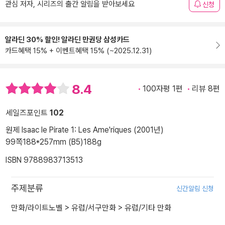
관심 저자, 시리즈의 출간 알림을 받아보세요
신청
알라딘 30% 할인! 알라딘 만권당 삼성카드
카드혜택 15% + 이벤트혜택 15% (~2025.12.31)
8.4
100자평 1편
리뷰 8편
세일즈포인트
102
원제 Isaac le Pirate 1: Les Ame'riques (2001년)
99쪽
188*257mm (B5)
188g
ISBN 9788983713513
주제분류
신간알림 신청
만화/라이트노벨
>
유럽/서구만화
>
유럽/기타 만화