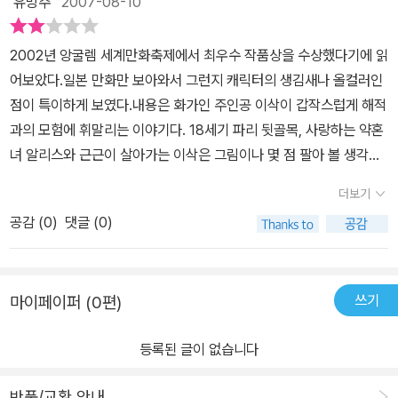
유망주
2007-08-10
이었다.해적선에서 생활하면서 뱃사람들의 일상을 그림으로 그리던
이삭은 지금까지 격어보지 못하던 많은 경험과 모험을 하게된다.하지
2002년 앙굴렘 세계만화축제에서 최우수 작품상을 수상했다기에 읽
만, 모험과 폭풍, 보물, 죽음등 많은 어려움을 겪으면서 이삭은 조금씩
어보았다.일본 만화만 보아와서 그런지 캐릭터의 생김새나 올컬러인
지쳐간다.그 때 마다 약혼녀 알리스를 떠올린다.이삭을 기다리던 알
점이 특이하게 보였다.내용은 화가인 주인공 이삭이 갑작스럽게 해적
리스는 우연히 알게된 필립으로 부터 구애도 받게된다.자신을 해적
과의 모험에 휘말리는 이야기다. 18세기 파리 뒷골목, 사랑하는 약혼
선으로 데리고 왔던 앙리가 죽으면서 1권이 끝이 났다.다음 2권이 궁
녀 알리스와 근근이 살아가는 이삭은 그림이나 몇 점 팔아 볼 생각으
금해 진다.오랫만에 접하게 된 그림소설이 참 인상깊다. 모험심에 관
로 배에 오르지만, 뜻하지 않게 아메리카 대륙 너머 미지의 대륙을 탐
심이 있거나 특별한 책을 접하고 싶은 분이라면 이 책도 한 번쯤 읽어
더보기
험하겠다는 해적 선장 장 맹바스의 항해에 동행하게 된다. 약혼녀를
보면 좋을 것 같다.
공감 (
0
)
댓글 (0)
두고 다른 여자와 사랑을 나눈다든지 선상 반란으로 대규모 살인사건
이 난다든지 주를 이루는 내용은 성인물 이었다.판형이 커서 그림이
시원하게 보여지는 점이 있는데 페이지는 적어서 금방 끝나버렸다는
쓰기
마이페이퍼 (0편)
느낌도 있었다.해적이라는 소재와 프랑스에서 만들어진 만화라 신선
한 느낌은 들었지만 일본 만화에 익숙해져서인지 많은 재미는 느끼지
등록된 글이 없습니다
못했다.
반품/교환 안내