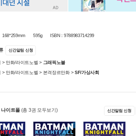
168*259mm
595g
ISBN : 9788983714299
류
신간알림 신청
서
>
만화/라이트노벨
>
그래픽노블
서
>
만화/라이트노벨
>
본격장르만화
>
SF/가상사회
: 나이트폴
(총 3권 모두보기)
신간알림 신청