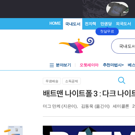
HOME
전자책
만권당
외국도서
국내도서
첫달무료
국내도
분야보기
오뒷세이아
추천마법사
베
무료배송
소득공제
배트맨 나이트폴 3 : 다크 나이
더그 만케
(지은이),
김동욱
(옮긴이)
세미콜론
2