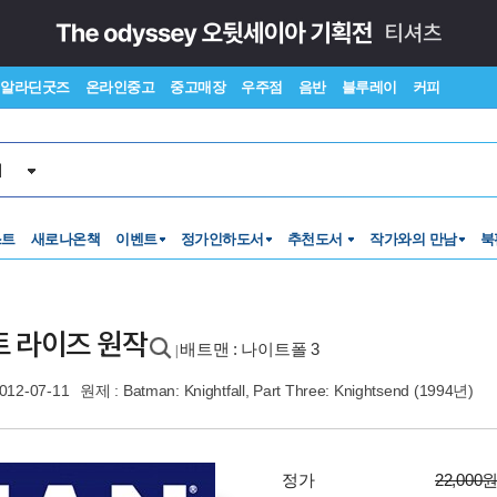
알라딘굿즈
온라인중고
중고매장
우주점
음반
블루레이
커피
서
스트
새로나온책
이벤트
정가인하도서
추천도서
작가와의 만남
북
트 라이즈 원작
배트맨 : 나이트폴 3
|
012-07-11
원제 : Batman: Knightfall, Part Three: Knightsend (1994년)
정가
22,000