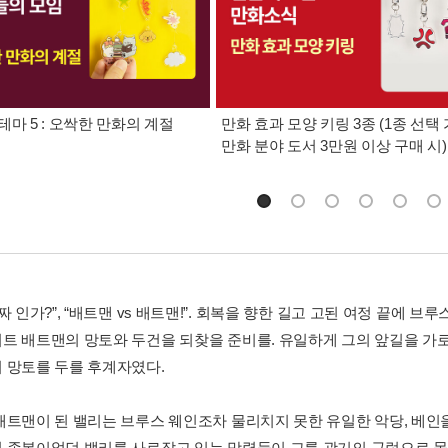
테마 5 : 오싹한 만화의 계절
만화 효과 모양 키링 3종 (1종 선택 
만화 분야 도서 3만원 이상 구매 시)
짜 인가?”, “배트맨 vs 배트맨!”. 회복을 향한 길고 고된 여정 끝에 브
트 배트맨의 망토와 두건을 되찾을 준비를. 유일하게 그의 앞길을 가로막
 망토를 두를 후계자였다.
배트맨이 된 밸리는 브루스 웨인조차 물리치지 못한 유일한 악당, 베인을
 종복이었던 밸리를 사로잡고 있는 망령들이 그를 광기의 구렁으로 몰