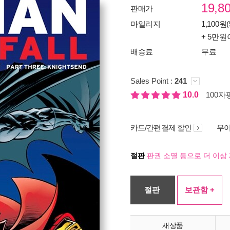
19,8
판매가
마일리지
1,100원(
+ 5만원
배송료
무료
Sales Point :
241
10.0
100자평
카드/간편결제 할인
무이
절판
판권 소멸 등으로 더 이상 
절판
보관함 +
새상품