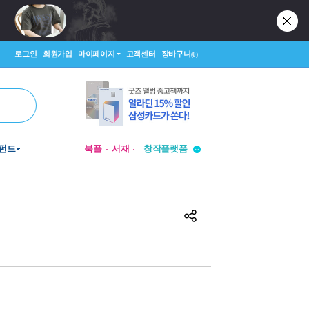
로그인
회원가입
마이페이지
고객센터
장바구니
(0)
투비컨티뉴드
펀드
북플
서재
창작플랫폼
투비컨티뉴드
원