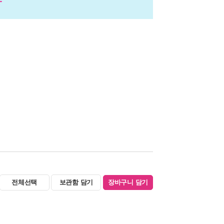
전체선택
보관함 담기
장바구니 담기