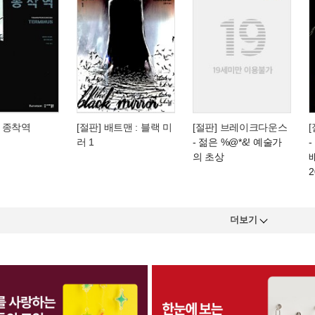
 종착역
[절판] 배트맨 : 블랙 미
[절판] 브레이크다운스
러 1
- 젊은 %@*&! 예술가
의 초상
더보기