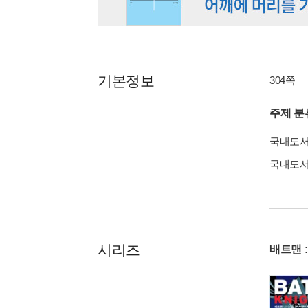
기본정보
304쪽
주제 분
국내도
국내도
시리즈
배트맨 