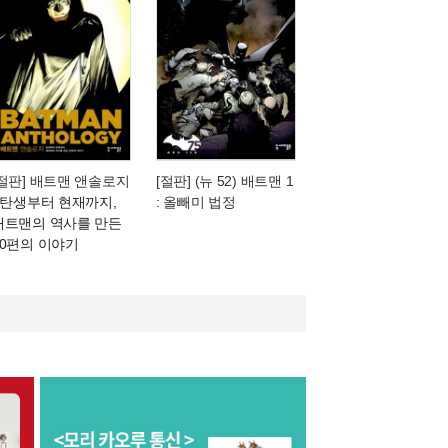
[절판] 배트맨 앤솔로지
[절판] (뉴 52) 배트맨 1
- 탄생부터 현재까지,
: 올빼미 법정
배트맨의 역사를 만든
20편의 이야기