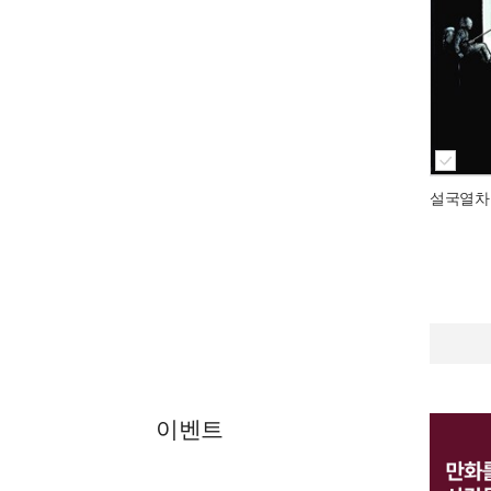
설국열차
이벤트