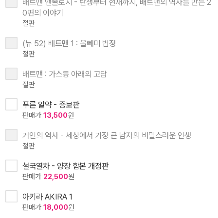
배트맨 앤솔로지 - 탄생부터 현재까지, 배트맨의 역사를 만든 2
0편의 이야기
절판
(뉴 52) 배트맨 1 : 올빼미 법정
절판
배트맨 : 가스등 아래의 고담
절판
푸른 알약 - 증보판
판매가
13,500
원
거인의 역사 - 세상에서 가장 큰 남자의 비밀스러운 인생
절판
설국열차 - 양장 합본 개정판
판매가
22,500
원
아키라 AKIRA 1
판매가
18,000
원