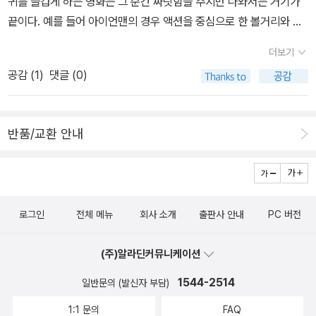
귀를 즐겁게 하는 영화는 그 순간 짜릿함을 주지만 나와서는 거기가
고...;;;; 이 여자의 어디가 대체 열네살로 보인다는 건지 당최 인정하
끝이다. 예를 들어 아이언맨의 경우 액션을 중심으로 한 볼거리와 테
기 어렵고...;;;;; 그래도 채플린의 딸이라는 이 노배우의 연기는 인상
크널러지는 있지만 그것에서 멈춘다. 반면 메시지를 담아 머리를 자
더보기
깊었다. 얼굴에서 채플린이 보인다. 내가 읽은 마르께스의 책
극하는 영화는 여운이 길게 남는다. 특히 인간의 본원적인 문제들 가
공감 (
1
)
댓글 (0)
은 '꿈을 빌려드립니다'가 고작이고, 읽지 못하고 꽂혀만 있는 백년의
령 선과 악에 대한 고민 등을 다루면서 숙제를 남기는 작품들도 있다.
고독이 있고, 그리고 현재 사고 싶어 근질거리는 '콜레라 시대의 사
이번 배트맨은 분명 액션과 볼거리가 뿐만아니라 메시지로서도 좋은
랑'이 있다. 몇 주 동안 날마다 책을 팔아서 카드값 메꾸는 상황에서
값어치를 한다. 영화가 배경으로 도시는 여전히 고담(Gotham), 뉴
반품/교환 안내
그분은 감히 부르지 않으려고 조심 중이지만, 이미 편의점에 택배 와
욕의 어두운 단면이다. 그리고 이 도시를 잘 들여다보면 미국 전체가
있다는 문자는 도착해 있을 뿐이고.... 쿨럭! 책을 사야 책을 팔지... 에
보인다. 특히 9.11 이후의 미국의 어두운 면들이 극적으로 부각되어
헴! ★★★☆ 45. 백자의 사람, 조선의 흙이 되다 일제 강점기가 배
있다. 처음에는 비극적인 잔혹함이 다음에는 풍자적인 우화가 나타나
경인데 일본 사람으로 조선에서 헌신한 사람이 소재라고 하니 궁금한
고 마지막으로는 여운이 남는데 그 속에서 우리가 읽어야 할 것은 작
게 당연했다. 매우 매력적인 소재였지만, 그러나 애석하게도 이 영화
로그인
전체 메뉴
회사 소개
출판사 안내
PC 버전
가가 전달하려는 메시지 일 것이다. 매번 반복되는 시리즈에서 전작
도 그닥 큰 재미를 주진 못했다. 재미도 어설프고 감동은 더 어설프
을 넘어서기 위해 감독들은 고민한다. 주인공을 한번에 업그레이드
고... 내가 예매할 때 평점이 전혀 없었기 때문에, 이벤트 응모하면서
(주)알라딘커뮤니케이션
시키기 어렵다면 방법은 그가 놓인 과제의 어려움을 바꾸게 된다. 이
도 이러다가 유일 신청자로 당첨되는 것 아냐? 했는데, 정말 당첨됐
번 영화의 또 다른 주인공은 오히려 악인의 역할을 한 조커다. 그의 잔
1544-2514
일반문의 (발신자 부담)
다. 유일 예매자인지는 모르겠지만, 당첨되어서 CD와 책을 받았다.
혹함은 차지하고 정말 뛰어난 점은 머리 싸움과 비전이었다. 이번 영
1:1 문의
FAQ
선물은 고마운데, 내게 흥미를 주진 못해서 바로 중고샵으로 직행했