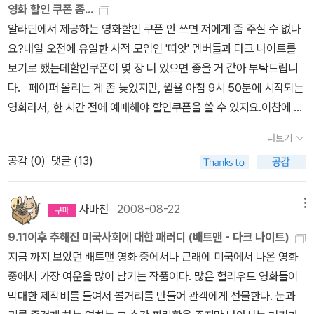
가라고 하기엔 너무 다른 느낌. 하일권의 만화 진격의 거인 1~18
영화 할인 쿠폰 좀...
자의 인터뷰를 보니, 연가시는 1급수에서만 살기 때문에 영화처럼 한
권까지 흑집사 18권 - 아직 완결되지 않았는데, 재미있어요. 선
알라딘에서 제공하는 영화할인 쿠폰 안 쓰면 저에게 좀 주실 수 없나
강에서는 못 산다고, 그리고 저렇게 사람 몸에 기생이 가능하려면 귀
물한 책들- 선물용으로 구입한 책도 있고, 읽고 선물한 책들도 있어
요?내일 오전에 유일한 사적 모임인 '띠앗' 멤버들과 다크 나이트를
뚜라미 같은 종류로만 한 100년 내리 먹어야 가능할 거라고, 그러니
요. 1권 선물로 드리고 다시 3권까지 출간되서 3
보기로 했는데할인쿠폰이 몇 장 더 있으면 좋을 거 같아 부탁드립니
영화같은 일은 벌어지지 않는다고... 휴우... 다행이네..;;;; ★★★☆
권 모두 구입해서 읽은후 다시 선물~
다. 페이퍼 올리는 게 좀 늦었지만, 월욜 아침 9시 50분에 시작되는
43. 나는 공무원이다 그러니까 이날은 갑작스럽게 생긴 오전 회의 때
선물받
영화라서, 한 시간 전에 예매해야 할인쿠폰을 쓸 수 있지요.이참에 못
문에 오후 출근 시간까지 붕 떠버려서, 한정거장 뒤에 있는 김포cgv
은 책들 - 고맙습니다.~~~ ^-^
쓰면 다음 번에 써도 되니까, 안쓰면 저 좀 주세요.^^
에 가서 급히 보고 온 영화다. 윤제문이야 워낙 연기 잘하는 배우이고
더보기
음악 영화라 하니까 역시 기대가 좀 있긴 했는데, 영화는 많이 심심하
공감 (
0
)
댓글 (13)
다. 유머는 크게 웃기지 않고, 음악 영화에서 볼 수 있는 감동 코드도
크게 와닿지 않았다. 전반적으로 많이 아쉽다. 김별에서 송하윤으로
사마천
2008-08-22
메뉴
이름을 바꾼 이 배우는 긴 머리보다 짧은 머리(유령의 쪼린 감자)가
더 예뻐보인다. ★★☆ 44. 내 슬픈 창녀들의 추억 마르께스의 이
9.11이후 추해진 미국사회에 대한 패러디 (배트맨 - 다크 나이트)
름값으로 역시 기대치가 조금 있었던 영화다. 이 영화를 무척 힘들게
지금 까지 보았던 배트맨 영화 중에서나 근래에 미국에서 나온 영화
봤다. 나는 공무원이다를 점심 때 보고, 저녁에 방학식 하고서 시간이
중에서 가장 여운을 많이 남기는 작품이다. 많은 헐리우드 영화들이
남아서 보게 되었는데, 하루에 두편은 무리였다. 보다가 엄청 졸았다.
막대한 제작비를 들여서 볼거리를 만들어 관객에게 선물한다. 눈과
그래서 이 할아버지가 왜 사랑에 빠졌는지 나는 이해할 수가 없