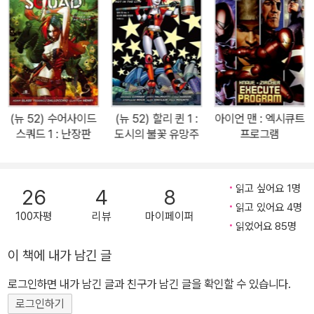
담 시 제일의 대부호이자 자선사업가지만, 그것은 겉모습에 불과하
다. 그의 참모습은 고담 시의 밤거리를 누비며 어둠 속에 기생하는 범
죄자들을 소탕하는 히어로 ‘배트맨’이다. 어린 시절 권총 강도의 손에
부모를 잃은 브루스는 일생을 범죄와의 전쟁에 바치기로 맹세하고 스
스로를 극한까지 단련하여 고담 시의 평화를 지키는 복수귀로 거듭난
다. 다년간의 수행으로 익힌 무술 실력과 부모의 유산을 이용하여 개
(뉴 52) 수어사이드
(뉴 52) 할리 퀸 1 :
아이언 맨 : 엑시큐트
발한 과학 장비를 총동원하여 범죄와 싸우는 그는, 뛰어난 추리력과
스쿼드 1 : 난장판
도시의 불꽃 유망주
프로그램
해박한 지식을 갖춘 명탐정이기도 하다. 배트맨을 창안한 사람은 193
9년 당시 23세의 청년 만화가 밥 케인. 케인은 쾌걸 조로의 이미지와
레오나르도 다빈치가 스케치 한 박쥐 날개 모양의 탈 것, 박쥐가 등장
읽고 싶어요 1명
26
4
8
하는 공포 영화 등 여러 가지 요소에서 모티브를 얻어 구상한 캐릭터
읽고 있어요 4명
100자평
리뷰
마이페이퍼
를 스토리 작가인 빌 핑거와 함께 완성시켰고, 1939년 《디텍티브 코
읽었어요 85명
믹스》 제 27호에 공개했다. 배트맨은 즉각적인 인기를 얻어 곧 동명
이 책에 내가 남긴 글
의 만화 시리즈로 독립하였고, 시리즈 최악의 미치광이 범죄자 조커
로그인하면 내가 남긴 글과 친구가 남긴 글을 확인할 수 있습니다.
역시 1940년 《배트맨》 1호로 데뷔한다. 여기에 계속해서 새로운 캐
릭터와 악당이 추가되면서 미국 만화 특유의 복잡하고 방대한 세계를
로그인하기