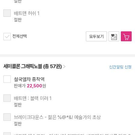
절판
배트맨 허쉬 1
절판
전체선택
모두보기
세미콜론 그래픽노블 (총 57권)
신간알림 신청
설국열차 종착역
판매가
22,500
원
배트맨 : 블랙 미러 1
절판
브레이크다운스 - 젊은 %@*&! 예술가의 초상
절판