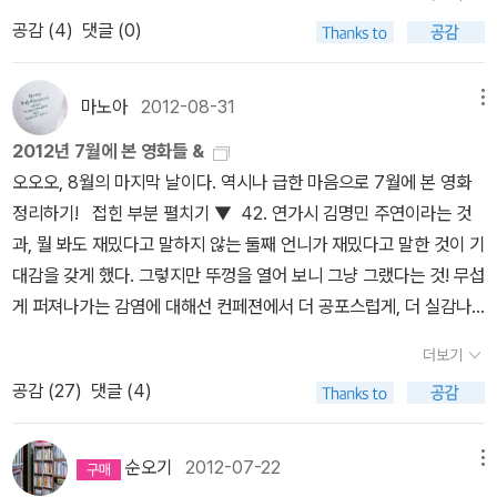
컬러로 좋은 평을 발견하고 큰맘먹고 구입 도서 정가제전에 구입하
다크 나이츠만 좀 나은것 같아요.^^ 배트맨 뉴52 시리즈~ 그
퍼맨이 지키려했지만.. 인간의 욕심은 끝이 없고...무법천지가 될뻔한
공감 (
4
)
댓글 (0)
려다가 놓쳤다가 중고책으로 구입. 영어
외 뒤죽박죽 구매한 책들과 구매예정인 배트맨들... 소장하고 있
고담에 배트맨과 그의 추종자들로 인해 진정됩니다.하지만 정부에서
책 요리&맛에 관한책 기타 책들 올해
는 책들 시리즈 모두 구매할 생각은 없고, 평이 좋고 내
는 배트맨을 원하지 않고...자신의 정체를 알고 있는 슈퍼맨가 배트맨
구입한 책들중에 읽고 정리한 책들 - 빨리 읽고 다 정리하면 좋겠어
용이 좋은것을 잘 골라서 이중 몇권만 골라도 될것 같네요.
마노아
2012-08-31
메뉴
은 자신의 목숨을 담보로 승부수를 던집니다.한순간 정말 브루스 웨
요.^^ 십대때 재미있게 읽었던 박희정님의 '호텔
인이, 배트맨이 죽었다고 믿었던 슈퍼맨.하지만 그는 진정한 그의 친
2012년 7월에 본 영화들 &
아프리카'가 떠올랐어요. 남남커플의 이야기인줄 알았지만 구입해서
구입니다. 그의 의도를 알고 자신이 이번편에는 악당으로 남기로...그
오오오, 8월의 마지막 날이다. 역시나 급한 마음으로 7월에 본 영화
읽었는데, 생각보다 다양한 마틴과 존의 이야기를 다루어서 재미있었
리고 배트맨은 국지적 핵전쟁을 막기 위해 자신의 아이들을 성장시키
정리하기! 접힌 부분 펼치기 ▼ 42. 연가시 김명민 주연이라는 것
어요. 처음에는 2권정도 읽어볼까했는데, 야금 야금 11권까지
기로 합니다.
과, 뭘 봐도 재밌다고 말하지 않는 둘째 언니가 재밌다고 말한 것이 기
구입했네요.^^ 12권까지 출간했지만, 더 구입할지는 모르겠어요. 뒷
대감을 갖게 했다. 그렇지만 뚜껑을 열어 보니 그냥 그랬다는 것! 무섭
부분은 그냥 만화방에 가서 볼까봐요. 코믹
게 퍼져나가는 감염에 대해선 컨페젼에서 더 공포스럽게, 더 실감나
스 소장할까 하다가 이것도 욕심이라 생각하고 읽은 책들은 정리하고
게 영화를 만들었기 때문에 조금 비교가 되었다. 김명민이 연기를 잘
있어요. 캡틴 아메리카 - 시빌워를 통해 알게 된 '캡틴 아메리카' 중
더보기
하는 배우이긴 하지만 이 작품에서 보여준 연기는 좀 뻔했지 싶다. 오
요한 캐릭터인만큼 이해하기 위해서 어나일레이션 시리즈 - 마블
공감 (
27
)
댓글 (4)
히려 아내 역할을 맡은 문정희의 연기가 더 실감 났다. 이 영화 보고
코스믹 이벤트 다시는 이슈로 구입하지 않으려했는데, 배송
온 날 내 왼쪽 어깨에 못보던 벌레가 앉아 있었다. 엄마더러 잡아달라
비 때문에 구입했어요. ^^;;이렇게 이슈 내고 묶어서 책으로 만들거면
고 하면서 뭔냐고 하니 귀뚜라미 새끼 같다고 해서 완전 깜놀했다. 곱
서.... 완결되지 않았지만, 차마 소장할수 없었던 만화. 같은 작
순오기
2012-07-22
메뉴
등이가 내 주변에 있을 것만 같아서...;;;; 암튼, 영화 보고 나서 어느 학