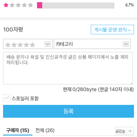
던 투페이스 그리고 배트맨 최강의 적 조커가 슬슬 활동을 시작한다.
6.7%
게다가 때는 군비 확장 일로에 있던 냉전 시대. 소비에트에서 발사한
핵폭탄이 고담 시로 날아든다. 배트맨은 고담을 어지럽히던 갱단과
100자평
게시물 운영 원칙
투페이스, 조커를 처단하고, 핵폭탄의 진로를 돌려놓고 돌아온 슈퍼
맨과 마지막 결전을 시작한다. 미국 정부의 요원이 된 ‘모범생 슈퍼히
카테고리
어로’ 클라크 켄트와 법질서의 울타리 밖으로 자꾸만 뛰쳐나가는 ‘문
제아’ 브루스 웨인. 둘의 대결에서 최후의 승자는 누가 될 것인가? 그
래픽 노블을 문학의 경지로 끌어올린 걸작 배트맨은 긴 역사만큼이나
수많은 작가들이 자신의 창의력을 바쳐서 늘 새로운 스타일로 탈바꿈
시킨 시리즈다. 기본 설정과 등장인물은 그대로 유지한 채 각각 개성
현재
0
/280byte (한글 140자 이내)
있는 작품이 탄생했다. <다크 나이트 리턴즈> 는 ‘노년이 된 배트맨’
이야기로, 너무 일찍 세상에 나온 배트맨 후일담, 즉 ‘외전’ 격의 작품
스포일러 포함
이다. 그러나 이 작품은 한동안 가볍고 유치한 이야기에 지나지 않았
등록
던 배트맨 시리즈를 다시 어둡고 무거운 누아르 탐정물로 되돌려 놓
았고, 나아가 슈퍼히어로의 존재 이유와 의미에 대한 질문을 던지며
구매자 (15)
전체 (26)
슈퍼히어로 장르 전체의 판도를 바꿔 놓았다고 해도 과언이 아니다.