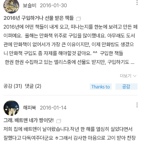
만 소장하고 있지 나머지는 관심이 없었는데, 다시 보니 DC코믹스
보슬비
2016-01-30
메뉴
을 은퇴하고 브루스 웨인의 삶을 살던 그가 배트맨으로 다시 돌아오
크로스 오버쪽도 재미있어 보입니다. 슈퍼맨 - 슈퍼맨 캐릭터는 많
기도 했지만, 배트맨에게는 그의 늙은 육신보다 건강한 정신과 육신
2016년 구입하거나 선물 받은 책들
이 사랑받았지만, 오래된 캐릭터라 그런지 의외로 많이 번역되지 않
을 가진 젊음이 필요하다는것을 깨닫게 됩니다. 그것은 브루스 웨인
2016년에 어떤 책들이 내게 오고, 떠나는지를 한눈에 보려고 만든 페
았네요. 오히려 크로스 오버 작품에 많이 등장합니다. 원더
의 삶을 끝내고, 새로운 배트맨으로 탄생해야하며, 또 탄생시켜야한
이퍼예요. 올해는 만화책 위주로 구입을 많이했네요. 아무래도 도서
우먼 배트맨 - 배트맨은 최근 다시 새로 태어나고 있어요. 배트
다는 사명을 받게 되는거죠. 솔직히 브루스 웨인이 슈퍼 히어로가 아
관에 만화책이 없어서가 가장 큰 이유이지만, 이제 만화방도 생겼으
맨 영화 좋아해서 시리즈 모으고 있는데, 더 밀리기전에 읽어야지...하
닌 인간인것을 알면서도 그가 아닌 배트맨을 상상해보지 못했던것
니 만화책 구입도 좀 자제를 해야할것 같아요. ^^ 구입한 책들
면서도 마블 코믹스를 읽느라 계속 미루고 있어요.^^ 초반에 세미콜
같아요. 이제 고담에는 진정한 배트맨을 가지게 된것 같습니다.단순
한권 한권 수집하고 있는 앨리스중에 선물도 받지만, 구입하기도 해
론에서 출간하더니 최근에 시공사로 저작권이 넘어갔나봅니다. 세미
한 먹선처럼 그린 배트맨이지만, 그의 강인한 스타일이 전해집니다.
요. 그래픽노블 슈퍼맨 - 나의 첫 슈퍼 히어로 리차드 파
콜론에서 출간할때는 엽서 이벤트가 있었는데, 시공사로 가면서 엽서
더보기
표지 뒷면은 배트맨의 영원한 적수 '조커'가 자리 잡았는데 역시나 인
커 - 관심있었던차에 구입했는데, 시리지 완결이길 바람. 그래픽노
이벤트가 없어서 아쉬워요. 이 기회에 엽서 이벤트 부활해주세요~~
공감 (
31
)
댓글 (2)
상적이네요.배트맨의 조력자였던 짐 고든 청장이 70세를 앞두다니...
블로 출간된 '왕좌 게임' - 소설도 완갈되길 바라는 마음이었는데, 그
~ 배트맨과 로빈 그린랜
그럼 배트맨도 나이를 먹었습니다.사실 제가 배트맨을 사랑한것은 아
래픽 노블도 완간되길... 엑스맨 시빌워 때문에 마블 코믹스
턴 '그린랜턴'이 DC 캐릭터라는 것은 지난번 '슈퍼맨 레드
마도 그가 다른 슈퍼 히어로와 달리, 외계인도 초능력자도 아닌 우리
를 정주행중입니다~~~. 판타스틱 포 배트맨 - 배
해피북
2016-01-14
메뉴
선'을 읽고 알았어요. 영화도 안봐서 솔직히 어떤 캐릭터인지는 잘 몰
와 같은 인간이라는 점이죠. 물론 평범한 인간과 거리가 먼 백만장자
트맨 제대로 만화를 본적 없으면서 계속 소장하고 있어요. ^^마블 코
랐는데, 의외로 출간된 책이 많아서 놀랐어요. 블랙키스트 나이
그래. 배트맨 네가 짱이닷!
라는 점이 있지만..^^;;아직도 그의 그곁에 충직한 알프레드(앨프리드
믹스 정리되면 DC 코믹스 읽으렵니다. 기타 스파이더
트 DC 크로스 오버 저스트리그 시리즈
저희 집에 배트맨이 날아왔습니다.작년 한 해를 열심히 살았다면서
는 적응은 안돼요~^^).배트맨으로써의 삶보다 브루스 웨인의 삶을
맨 만화 - 올해는 만화를 많이 구입해서 읽는듯. 죽도 사무라
크로스 오버 작품들이 참 많네요. 이중 왓치맨만 읽었는데, 그때는
잘했다고 다독여주더군요 ㅎ그래서 감사한 마음으로 고이 받아 찬장
선택한 그.다시 돌아온 배트맨...어쩜 그는 고담을 떠나야 진정으로 배