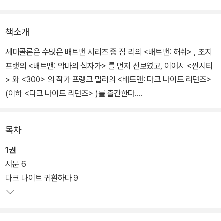
책소개
세미콜론은 수많은 배트맨 시리즈 중 짐 리의 <배트맨: 허쉬> , 조지
프랫의 <배트맨: 악마의 십자가> 를 먼저 선보였고, 이어서 <씬시티
> 와 <300> 의 작가 프랭크 밀러의 <배트맨: 다크 나이트 리턴즈>
(이하 <다크 나이트 리턴즈> )를 출간한다.
1986년 2월부터 6월까지 4호에 걸쳐 ‘4부작 미니 시리즈’로 기획된
목차
<다크 나이트 리턴즈> 는 배트맨 시리즈 중 가장 중요한 작품이자 팬
들의 필독서다. 배트맨의 진면목을 가장 잘 보여주는 작품으로 인정
1권
받으며, 한국의 배트맨 마니아들 사이에서도 가장 읽고 싶은 배트맨
서문 6
만화로 손꼽혀왔다.
다크 나이트 귀환하다 9
‘노년이 된 배트맨’ 이야기로, 너무 일찍 세상에 나온 배트맨 후일담,
즉 ‘외전’ 격의 작품이다. 그러나 이 작품은 한동안 가볍고 유치한 이