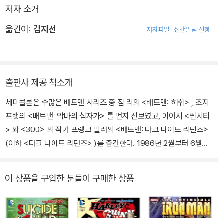
저자 소개
야기에 지나지 않았던 배트맨 시리즈를 다시 어둡고 무거운 누아르
탐정물로 되돌려 놓았고, 나아가 슈퍼히어로의 존재 이유와 의미에
옮긴이:
김지선
저자파일
신간알림 신청
대한 질문을 던지며 슈퍼히어로 장르 전체의 판도를 바꿔 놓았다고
해도 과언이 아니다.
또한 복잡한 스토리와 진지한 주제 의식, 독특한 연출 기법으로 그때
출판사 제공 책소개
까지 아이들의 장르였던 만화를 어른의 장르로 격상시키며 아트 슈피
세미콜론은 수많은 배트맨 시리즈 중 짐 리의 <배트맨: 허쉬> , 조지
겔만의 <쥐> , 같은 해 출간된 앨런 무어의 <왓치맨> 과 함께 만화를
프랫의 <배트맨: 악마의 십자가> 를 먼저 선보였고, 이어서 <씬시티
문학의 경지로 끌어올렸다고 인정받고 있다. 우리나라에는 20년을
> 와 <300> 의 작가 프랭크 밀러의 <배트맨: 다크 나이트 리턴즈>
훌쩍 넘겨 뒤늦게 도착했지만, 세월의 간격이 무색하게도 전혀 녹슬
(이하 <다크 나이트 리턴즈> )를 출간한다. 1986년 2월부터 6월까
지 않은 힘을 발휘하고 있다.
지 4호에 걸쳐 ‘4부작 미니 시리즈’로 기획된 <다크 나이트 리턴즈>
는 배트맨 시리즈 중 가장 중요한 작품이자 팬들의 필독서. 배트맨의
이 상품을 구입한 분들이 구매한 상품
진면목을 가장 잘 보여주는 작품으로 인정받으며, 한국의 배트맨 마
니아들 사이에서도 가장 읽고 싶은 배트맨 만화로 손꼽혀왔다. 어둡
지만 매혹적인 히어로, 배트맨의 탄생 배트맨, 본명은 브루스 웨인. 고