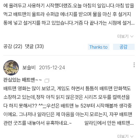
이 그림만 봐도 딱 일본스럽지만, 그런면이 궁금한만화책. '어제
무슨 정신으로 읽었는지..^^;; 빌런들의 조합인 수어사이드스쿼
에 올려두고 사용하기 시작했더랬죠.오늘 아침의 일입니다.아침 밥을
트맨을 은퇴할수 있을것 같습니다.배트맨을 다시 돌아오게 한것은 투
뭐 먹었어?' 처음 구입했때는 3~5편정도에 끝나는 시리즈일거라 생
드 그외 캐릭터 - 대부분 배트맨 악동 캐릭터들이 많군요. 만우절
먹고 배트맨의 울트라 슈퍼급 에너지를 받으며 물을 마신 후 설거지
페이스인 하비 덴트. 브루스 웨인의 친구였지만, 사고로 인해 다른 인
각했는데, 벌써 11권까지 나왔네요.2편까지 읽고 만화 요리책 하나
스페셜이라는데, 우리는 만우절에 출간되지도 않았어요. ㅋㅋ 할리
통에 넣고 설거지를 하고 있었습니다.거즘 다 끝나가는 시점에 설거
격이 생성되면서 배트맨의 적수가 된 빌런. 그의 정신을 다시 되돌릴
갖고 있어도 좋겠다 싶어요.^^ 인간보다 더 인간적인 로봇들의
퀸 배트맨의 최고의 악당 '조커' 캣우먼도 나왔는데, 포이즌 아이
지통 제일 아래엔 작은 접시가 그 위엔 배트맨이 앉아있더랬죠. 그리
수 있다고 생각했지만, 이미 그의 정신은 치료 불가능이었나봅니다.
이야기. 우주소년 아톰이 이렇게 아름다운 외전으로 만날수도 있구
더보기
비는 따로 없네... 배트맨은 캐릭터뿐만 아니라 '고담'이라는 장소
고 마무리 작업으로 한참 헹구다가 물이 가득든 배트맨에 무게를 이
온 몸이 녹아들것 같은 상황이지만, 정신으로 버텨내는 배트맨을 보
나.. 완결되지 않은 '아인' 시리즈 - 죽은 사람이 살아서 돌아온다는
공감 (
22
)
댓글 (33)
마저도 성지로 만들었네요.^^ 마블에는 블랙 호크가 있고 DC에는
기지못하고 설거지통 안으로 추락하고 말았습니다.결과는 접시 두동
면 d(^-^)b 짱인듯.로빈을 보낸후 다시는 배트맨은 사이드킥을 두려
소재가 참신. '죠죠의 기묘한 모험' 때문에 알레된 작가의 또 다른
그린 애로우 슈퍼맨의 숙적 루터 캡틴 마블 - 표지만 봤을때는, 슈퍼
강! 배트맨의 승리! 야호~~좋아해야하는 걸까요? 무튼 그렇게 평화
하지 않았는데, 이렇게 또 한명의 조력자가 탄생.배트맨과 로빈은 찰
만화. 초기에 읽어본후 시리즈로 읽을지 고민 *한국만화* 20권이
맨인가? 했는데... 플래쉬 아쿠아맨 기타 DC 코믹스에
의 수호신인 배트맨은 무적이 되어 자신의 몸만 굳건히 지켜나가고
떡궁합.배트맨과 슈퍼맨은 절친이다가도 왠수 같을때가 있어요. 배트
보슬비
2015-12-24
메뉴
넘는 시리즈는 시작하지도 말아야하는데...^^;; 미메시스 그래픽노블
등장하는 캐릭터들을 이해하는데 도움이 되는 책이예요.d
있다는 슬픈 소식을 전하며 저희집 찬장에서 오돌오돌 떨고있는 접시
맨이 바라보는 슈퍼맨은 잠재적인 시한폭탄이고,슈퍼맨이 바라보는
곧 완결이 된다고 하는데, 진짜 완결되면 좋겠네요.^^ 웹
관심있는 배트맨~~
들과 기타 사기들이 배트맨 퇴치운동을 벌일 조짐이 있다는 소식을
배트맨은 편집증 환자 같으니깐요.배트맨의 이야기에 조커가 나오지
툰들~ 도서관에서 희망도서 신청했는데, 만화라고 불가받아서 구
배트맨 영화는 많이 보았고, 게임도 하면서 틈틈히 배트맨 만화책도
함께 전해봅니다 ㅋㅋ 사용할때 조심하세용^~^ 그러고보니 저는 배
않는다면 무척 서운하지요. 배트맨은 절대 로빈을 죽인 조커에게 조
입했어요. ^^ 결국 올 여름 읽으려고 구입했어요. 정가제전에 구입
소장하고 있는데,정작 아직 읽지 않은것은 시리즈 모두를 컬렉션을
트맨 책을 한 권도 읽어보지 못했네요. 어떤 책이 있나 궁금해 살펴봅
차 복수로 목숨을 빼앗지 못합니다. 아주 가끔.. 그가 그냥 나쁜놈들을
하지 못한것이 조금 아쉽지만...읽고 싶을때 구입하는것도 옳은것 같
다 하지 못해서?? ^^;;;우선은 배트맨 뉴 52부터 시작해볼까 생각중
니다 ㅋㅋ
죽여버렸으면 좋겠다는 생각을 하지만, 그가 자경단을 유지할수 있는
아요.^^ 도서관에서 대출하려 했는데, 워낙 인기가 많아서인지 책 상
이예요. 그나저나 알라딘은 제 마음을 아는지 모르는지, 자꾸 배트맨
것은 절대!! 살인은 안된다는 자신만의 철직이 있었기 때문인것 같아
태가 좋지 않아 결국 구입. 중고책에서 구입한 품절된 도서 가격
관련 굿즈를 내놓아서 유혹하네요.~ 알라딘에서 만든 배트맨
요.거이 죽을뻔했던 배트맨...어쨌든 각자가 주인공일때는 상대방은
때문에 희망도서 신청도 안되고, 미리보기도 없어서 고민하던차에 올
굿즈 요기에 곧 알라딘 컵도 추가되겠지만, 아쉽게도 배트맨 3컵중에
항상 병맛스럽게 등장합니다. ㅋㅋㅋㅋㅋ배트맨이 없는 고담시를 슈
더보기