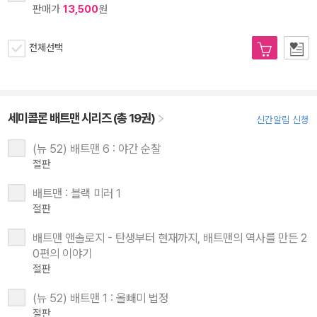
판매가
13,500
원
전체선택
세미콜론 배트맨 시리즈 (총 19권)
신간알림 신청
(뉴 52) 배트맨 6 : 야간 순찰
절판
배트맨 : 블랙 미러 1
절판
배트맨 앤솔로지 - 탄생부터 현재까지, 배트맨의 역사를 만든 2
0편의 이야기
절판
(뉴 52) 배트맨 1 : 올빼미 법정
절판