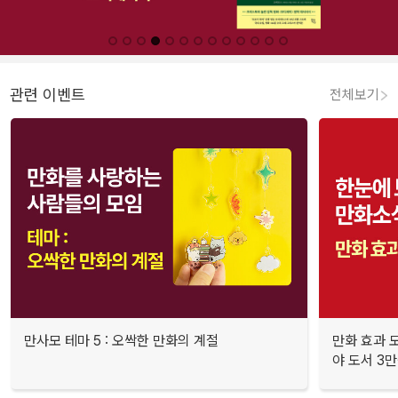
관련 이벤트
전체보기
만사모 테마 5 : 오싹한 만화의 계절
만화 효과 모
야 도서 3만