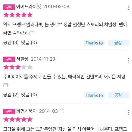
또한 복잡한 스토리와 진지한 주제 의식, 독특한 연출 기법으로 그때
아이드라이킷
2010-03-08
메뉴
까지 아이들의 장르였던 만화를 어른의 장르로 격상시키며 아트 슈피
겔만의 <쥐> , 같은 해 출간된 앨런 무어의 <왓치맨> 과 함께 만화를
역시 프랭크 밀러다!!!, 는 생각^^ 정말 엄청난 스토리의 치밀성! 팬이
문학의 경지로 끌어올렸다고 인정받고 있다. 우리나라에는 20년을
라면 꼭*>/<
훌쩍 넘겨 뒤늦게 도착했지만, 세월의 간격이 무색하게도 전혀 녹슬
공감 (
3
)
댓글 (0)
지 않은 힘을 발휘하고 있다.
서한용
2014-11-23
메뉴
수퍼히어로를 주제로 만들 수 있는, 매력적인 컨텐츠의 새로운 지평.
공감 (
2
)
댓글 (0)
꺼먼거북이
2014-03-11
메뉴
고담을 위해 그는 그만두었던 '자신'을 다시 이끌어내 싸운다. 프랭크