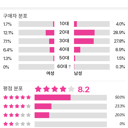
무대로 활약을 벌이게 된다. 노년이 된 슈퍼히어로의 대활약 이야기
는 브루스 웨인이 위험천만한 자동차 레이싱에서 사고를 당한 후 가
구매자 분포
까스로 탈출하는 장면으로 시작한다. 배트맨이 마지막 모습을 드러낸
10대
4.0%
1.7%
지 10년. 50대가 된 브루스 웨인은 과거의 상처를 잊으려 술에 의존
20대
28.9%
12.1%
하고 때로는 위험한 레이싱에 몰두하면서 하루하루를 소진하고 있다.
30대
27.8%
7.1%
한편으로 한때의 친구 하비 덴트(투페이스)의 정신 치료에 후원금을
40대
8.9%
6.4%
내면서 악은 제거될 수 있고, 범죄자는 교정될 수 있음을 증명하려 한
50대
1.5%
1.3%
다. 그러나 갱단 ‘돌연변이파’의 등에 의해 계속되는 범죄 행각과 텔레
60대
0.3%
0%
비전에서 방영하는 영화 「쾌걸 조로」는(밥 케인은 가면 히어로 쾌걸
여성
남성
조로를 배트맨의 모티브로 삼았을 뿐더러, 만화 속에서 부모님이 거
리에서 살해당하던 날 보았던 영화가 「쾌걸 조로」였다.) 그저 백만장
8.2
평점 분포
자 노인으로 살아가려 했던 브루스 웨인을 자경단원 배트맨으로 다시
50.0%
금 불러낸다. 범죄를 처단하는 영웅인가, 법질서를 무시하고 날뛰는
23.3%
또 다른 범죄자일 뿐인가. 배트맨의 재등장에 대해 고담 시민들의 의
20.0%
견이 분분한 와중에 그를 모방한 범죄까지 일어나면서 논란은 더욱
뜨거워진다. 그리고 드디어, 브루스가 후원까지 해가며 치료하려 했
0%