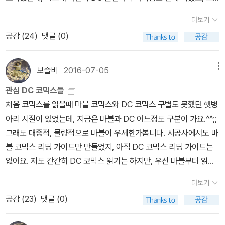
다는 느낌도 강하며영화 다크나이트와의 이미지와는 그다지 비슷하
디어 '배트맨'까지 왔습니다.마블은 '시빌워'때문에 입문해서 전체 마
더보기
지 않으므로,영화판만 기대했다가 이 책을구매하는 일은 없도록 당부
블 세계관을 아우르며 읽어보았다면, DC는 세계관쪽보다는 캐릭터
한다.필자도 이 책을 구매하고 처음엔 너무나 당혹스러웠으나 전부
공감 (
24
)
댓글 (0)
쪽으로 중점을 두어 읽었어요. 그래서 편파적으로 슈퍼맨과 배트맨을
무지에 의한 일이였고,배트맨의세계관이나 어느정도 이 작품의 요점
읽은것 같습니다.^^ 아무래도 다른 캐릭터들은 그리 눈에 들어오지
을 이해하고 난 이후에야 이 책을 재미있게 볼수가 있었다.그림체도
않는것은 국내에 많이 출판되지 않은 탓도 있겠지만.... 배트맨은 국내
보슬비
2016-07-05
메뉴
허쉬처럼 세련되고 OVA애니매이션을 보는듯하지 않으며,푸석푸석
출간 순서대로 읽었어요. 그러다보니 실제 출간과 조금 다를때가 있
관심 DC 코믹스들
하고 색채도 텁텁하지만 그런 특유의 분위기가 색다른 배트맨의 모습
는데, 초기 국내에 출간된 배트맨은 DC 세계관이 형성되기전, 배트
처음 코믹스를 읽을때 마블 코믹스와 DC 코믹스 구별도 못했던 햇병
을 만들어 내는것이 아닐까 싶다.
맨 단독 출간작이 많아서 전체 스토리가 연결되기 보다는 단행본식으
아리 시절이 있었는데, 지금은 마블과 DC 어느정도 구분이 가요.^^;;
로 이야기가 끝맺기 때문에 순서 상관없이 읽어도 무난합니다.프랭크
그래도 대중적, 물량적으로 마블이 우세한가봅니다. 시공사에서도 마
밀러의 '다크나이트 리턴즈'는 만약, 영화속 배트맨에 익숙한 분이시
블 코믹스 리딩 가이드만 만들었지, 아직 DC 코믹스 리딩 가이드는
라면 너무 복고적인 그림과 늙은 배트맨이 적응이 되지 않으실거예
없어요. 저도 간간히 DC 코믹스 읽기는 하지만, 우선 마블부터 읽고
요. (30년전의 그림이라 생각하시면 이해가 되실지도...^^) 하지만 프
DC를 읽을 계획인데, 어떤 책들이 국내에 출간되었는지 구분차원에
랭크 밀러의 작화스타일을 좋아하시는 분이라면, 배트맨의 인간적인
더보기
서 페이퍼에 옮겼어요. DC에서 가장 대표적인 캐릭터는 슈퍼맨과 배
면을 사랑하는 사랑이라면, 그리고 배트맨을 다 읽어보셨다면 분명
공감 (
23
)
댓글 (0)
트맨입니다. 둘다 히어로이지만, 슈퍼맨은 바른생활 사나이, 배트맨
프랭크 밀러의 배트맨의 매력에 빠져들게 되실겁니다. 역시나 남들과
은 우울한 환자 같은 이미지가 있어요. ㅋㅋ 저 역시 슈퍼맨과 배트맨
다른 그만의 매력은 독보적인것 같아요.'다크나이트 리턴즈'는 배트맨