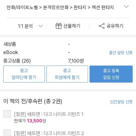
만화/라이트노벨
>
본격장르만화
>
판타지
>
액션 판타지
선물하기
공유하기
새상품
-
eBook
-
출간 알림 신청
중고상품 (26)
7,100원
중고
중고
중고 등록
알라딘에 팔기
회원에게 팔기
알림 신청
이 책의 전/후속편 (총 2권)
신간알림 신청
[절판] 배트맨 : 다크 나이트 리턴즈 1
판매가
13,500
원
[절판] 배트맨 : 다크 나이트 리턴즈 2