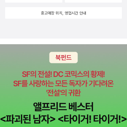
화의 주인공 조커는 동네의 조무라기 깽단과는 질이 다르다. 그가 구
다. 미안하다. 요새 궁해서 그랬다. ㅎㅎㅎ 간송 전형필 선생님을 주연
사하는 방법을 보면 심리전의 대가라는 점을 잘 알 수 있다. 경영과 관
중고매장 위치, 영업시간 안내
으로 한 영화를 안 만들어지나 모르겠다. 이 사람보다 더 극적으로 나
련해서 사람을 움직이는 기술이 가장 뛰어난 기술이라고 하는데 그
올 것 같은데 말이다. ★★★☆ 46. 도둑들 아, 이 영화 정말 오래
중에서도 내편이 아니라 적을 자신의 의도대로 움직이는 기술이야말
기다렸다. 최동훈 감독의 작품은 모두 재밌었다. 범죄의 재구성과 타
로 최고로 쳐야 한다. 그런데 이번 주인공 조커는 이 분야의 정말 대가
짜, 전우치도 두번 봐도 재밌는 영화였다. 뒤늦게 영화 목록을 정리하
다. 그가 상대하는 반대편의 리더들인 배트맨과 검사 그리고 경찰들
는 이 시점에서 이 영화는 이미 천만 관객을 훌쩍 넘겨버렸다. 내 생각
과 이를 둘러싼 일반 시민들까지 거대한 집단을 어떤식으로 자극하면
에 왕의 남자와 괴물은 천만 관객 동원해도 별 불만 없었지만, 실미도
자신이 원하는 바를 이룰 수 있는지 잘 알고 있다. 상대편은 게임의 끝
랑 태극기 휘날리며와 해운대는 천만까지 볼 영화였나 싶었다. 어줍
에 거의 다다를 때 까지 아니 게임이 끝나는 순간까지도 그의 손아귀
잖은 신파나 애국심을 강조하는 영화 별로다. 이 영화는 순수하게 오
에서 벗어나기 어렵게 된다. 이런 악인이 가장 바라는 것은 무엇인
락 영화다. 제법 로맨스가 가미된. 인구 오천만 나라에서 천만이나 같
가? 산더미처럼 쌓인 돈을 바라는 것이 아니다 그래서 더 어렵다. 그
은 영화를 본다는 건 그닥 매력적이지 않지만, 어쨌든 이 영화가 재밌
는 교묘히 각종 사람들의 심리를 활용한다. 빚이 많은 경찰관들이 어
었다는 건 인정! 초반 박물관 터는 장면 10분을 놓친 나로서는 한번
떻게 넘어가서 자기편이 되는지를 알고 이를 활용해 조직들을 빠르게
더 보고 싶은 영화이기도 하다. 물론 제값 다주고 보는 건 아깝지만 할
부패시킨다. 그런데 이 정도는 매우 작은 약과다. 각종 이벤트들을 통
인 받는다면 기꺼이 콜! 전지현이 섹시하게 나왔다지만, 내 눈에는 김
해서 사람들에게 공포심을 심어준다. 그의 경고가 실현될 때 마다 사
혜수만 보였다. 이 여자 왜 이리 갈수록 아름다운겨! 물에 빠졌다가
람들의 공포는 업그레이드 되고 그 결과 점점 그의 의도대로 놀아나
건져져서 깨어날 때가 가장 예뻤다. 다분히 영화적 연출이 가미되었