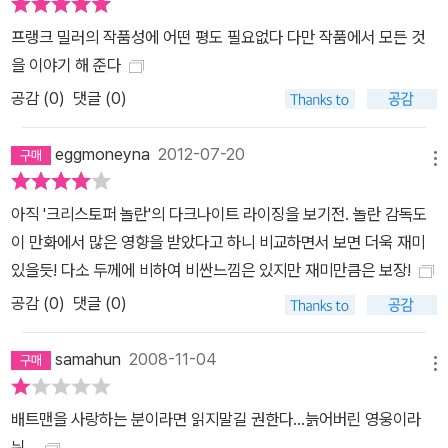
프랭크 밀러의 작품성에 어떤 평도 필요없다 다만 작품에서 모든 것
을 이야기 해 준다
공감 (
0
)
댓글 (0)
eggmoneyna
2012-07-20
메뉴
아직 '크리스토퍼 놀란'의 다크나이트 라이징을 보기전. 놀란 감독도
이 만화에서 많은 영향을 받았다고 하니 비교하면서 보면 더욱 재미
있을듯! 다소 두께에 비하여 비싼느낌은 있지만 재미만큼은 보장!
공감 (
0
)
댓글 (0)
samahun
2008-11-04
메뉴
배트맨을 사랑하는 분이라면 읽지말길 권한다...늙어버린 영웅이라
뉘...