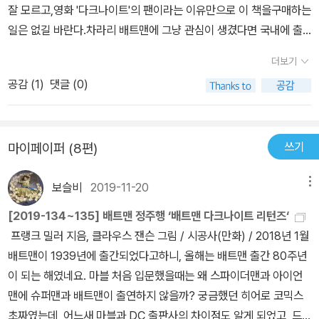
잘 모르고,영화 '다크나이트'의 팬이라는 이유만으로 이 책을구매하는
일은 없길 바란다.차라리 배트맨에 그냥 관심이 생겼다면 국내에 출
판된 배트맨 허쉬를 구매하는게 바람직하다고 본다.다크나이트 리턴
더보기
즈라는 이름으로 영화 다크나이트의 먼 뒷이야기라고 착각할 수가 있
공감 (
1
)
댓글 (0)
지만,전혀 아니다.내용상으로는 상관이 없으며 배트맨 생활을 청산했
던 브루스웨인,그리고 돌연변이파라는 집단에 의해 공포에 떠는 고담
시..얼굴을 치료받은 하비 덴트,그리고 수용소에 갇혀있는 조커..이런
쓰기
마이페이퍼 (8편)
현실 앞에서 브루스웨인은 늙은 몸을 다시 이끌고 고담시를 청소하기
위해 일어선다.하지만 '건강하고 힘이 넘치는 히어로가 늙으면 어떻
보슬비
2019-11-20
메뉴
게 될까?' 라는 호기심에서 본다면 아주재미있고 흥미로울수가 있지
만,영화나 액션을 기대하고 본다면 오산이다.이 책엔 액션씬보단액션
[2019-134~135] 배트맨 정주행 ‘배트맨 다크나이트 리턴즈‘
을 펼치면서도 배트맨이 자신이 늙어버린 세월의 무상함을 토로하기
프랭크 밀러 지음, 클라우스 잰슨 그림 / 시공사(만화) / 2018년 1월
일쑤여서 독자들은내가 액션씬을 보는건지 노인네의 푸념을 듣는건
배트맨이 1939년에 출간되었다고하니, 올해는 배트맨 출간 80주년
지 헷갈릴 정도이기 때문이다.그만큼 대사가정말 많은 책이여서 쑥쑥
이 되는 해였네요. 마블 처음 입문했을때는 왜 스파이더맨과 아이언
넘기면서 보길 좋아하는 사람들에겐 도무지 맞지 않는 책이다.하비
맨에 슈퍼맨과 배트맨이 출연하지 않을까? 궁금했던 히어로 코믹스
덴트나 조커도,단지 배트맨의 구색을 맞추기 위해 이 책에 등장시켰
초짜였는데, 어느새 마블과 DC 출판사의 차이점도 알게 되었고, 드