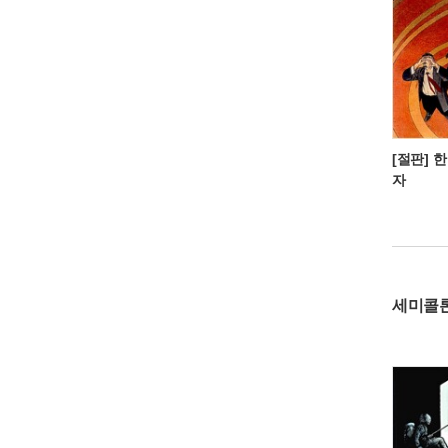
[절판] 
자
세미콜