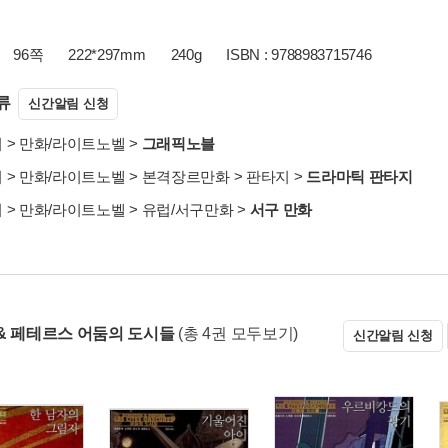
96쪽
222*297mm
240g
ISBN : 9788983715746
류
신간알림 신청
서
>
만화/라이트노벨
>
그래픽노블
서
>
만화/라이트노벨
>
본격장르만화
>
판타지
>
드라마틱 판타지
서
>
만화/라이트노벨
>
유럽/서구만화
>
서구 만화
& 페테르스 어둠의 도시들
(총 4권 모두보기)
신간알림 신청