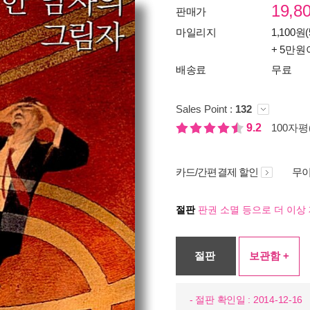
19,8
판매가
마일리지
1,100원(
+ 5만원
배송료
무료
Sales Point :
132
9.2
100자평(
카드/간편결제 할인
무이
절판
판권 소멸 등으로 더 이상 
절판
보관함 +
- 절판 확인일 : 2014-12-16