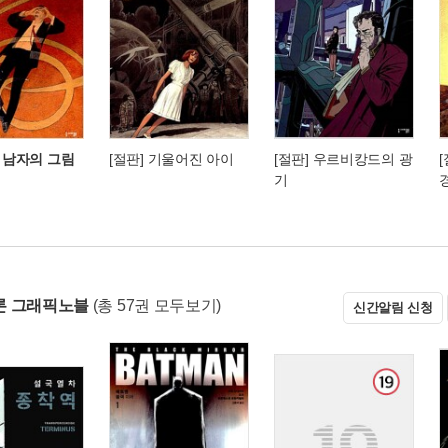
한 남자의 그림
[절판] 기울어진 아이
[절판] 우르비캉드의 광
기
론 그래픽노블
(총 57권 모두보기)
신간알림 신청