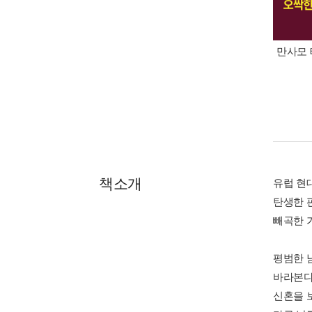
만사모 
책소개
유럽 현
탄생한 
빼곡한 
평범한 
바라본다
신혼을 