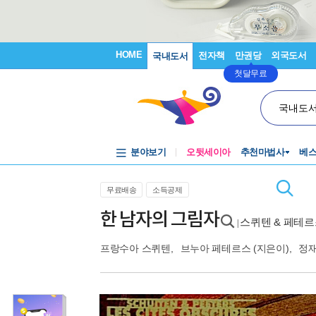
HOME
전자책
만권당
외국도서
국내도서
첫달무료
국내도
분야보기
오뒷세이아
추천마법사
베
무료배송
소득공제
한 남자의 그림자
스퀴텐 & 페테르
|
프랑수아 스퀴텐
,
브누아 페테르스
(지은이),
정