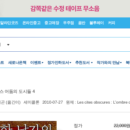
알라딘굿즈
온라인중고
중고매장
우주점
음반
블루레이
커피
서
스트
새로나온책
이벤트
정가인하도서
추천도서
작가와의 만남
북
스 어둠의 도시들 4
재곤
(옮긴이)
세미콜론
2010-07-27
원제 : Les cites obscures : L'ombre
정가
22,000