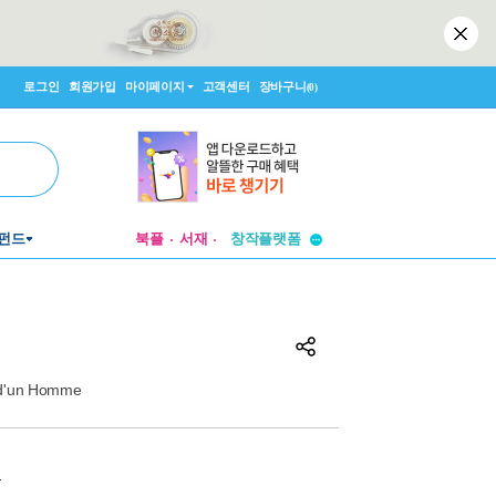
로그인
회원가입
마이페이지
고객센터
장바구니
(0)
투비컨티뉴드
창작플랫폼
펀드
북플
서재
투비컨티뉴드
 d'un Homme
원