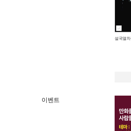
설국열차
이벤트