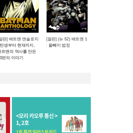
[절판] 배트맨 앤솔로지
[절판] (뉴 52) 배트맨 1
- 탄생부터 현재까지,
: 올빼미 법정
배트맨의 역사를 만든
20편의 이야기