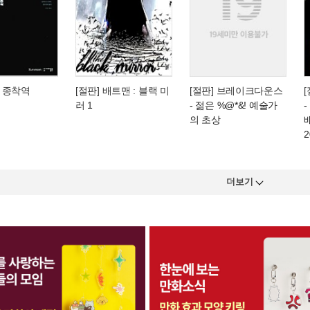
 종착역
[절판] 배트맨 : 블랙 미
[절판] 브레이크다운스
러 1
- 젊은 %@*&! 예술가
의 초상
더보기