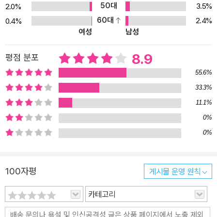
50대
3.5%
2.0%
재능을 십분 발휘해 평범한 사람들을 해치는 연쇄살인범이다. 그에게
60대
2.4%
0.4%
있어 이 세상은 단지 컴퓨터 게임에 불과하며, 사람들은 그 게임 속 캐
여성
남성
릭터에 지나지 않는다. 게임에 중독되어 게임 속 세상이 전부인 양 살
아가고 급기야 게임과 현실을 구분하지 못하게 된 사람들에 대한 얘
8.9
평점 분포
기는 뉴스에서도 심심찮게 들려온다. 이처럼 컴퓨터와 인터넷이 생활
55.6%
을 크게 잠식해가는 사회에서 이 작품은 현대인들에게 중요한 메시지
33.3%
를 던진다. 우리가 매일 들락거리는 사이버스페이스가 결코 안전하지
11.1%
않다는 점을 경고함과 동시에 ‘해커라고 다 나쁜 것은 아니다’라는 긍
정적인 희망도 보여준다. 치밀하게 꼬이고 비틀린 플롯과 매력적인
0%
캐릭터로 스릴러로서의 본분을 120% 만족시키면서도 매일 컴퓨터
0%
를 끼고 사는 현대인들에게 충분히 벌어질 수 있는 범죄를 보여주기
에 독자들은 이 소설을 읽으면서 더욱 공감을 하고, 또 더욱 오싹해질
100자평
게시물 운영 원칙
것이다. 소셜 네트워킹의 시대인 현재 사회공학의 위협은 가장 현실
적인 현상이며 이 책이 독자들에게 특히 경고하고 있는 부분이기도
카테고리
하다. 당신의 친구들과 직장 동료들을 보라. 당신은 그들을 아는가?
그들의 친구나 친척은 어떤가? 또 그들은 당신에 대해 얼마나 잘 아