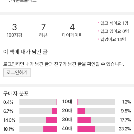
: 마운트올리브
한꺼번에 줄 뿐 아니라, 컴퓨터 프로그래밍 고수들과 해커들의 세계
를 생생하게 그려놓았다. 컴퓨터 관련 전문용어를 제대로 알지 못하
는 독자들조차 그 신비롭고도 경이로운 세계에 빠져들게 될 것이다.
읽고 싶어요 1명
3
7
4
아니, 이 숨 막히게 쫓고 쫓기는 추격과 미스터리만으로도 충분한 재
읽고 있어요 0명
100자평
리뷰
마이페이퍼
미와 만족을 느낄 것이다. 그 어떤 소재로도 스릴러의 정수를 보여주
읽었어요 14명
는 디버의 내공을 다시 한 번 느낄 수 있는 소설인 것이다. 그의 소설
이 책에 내가 남긴 글
을 한 번이라도 읽어본 사람이라면 이 책의 재미는 믿어 의심치 않을
로그인하면 내가 남긴 글과 친구가 남긴 글을 확인할 수 있습니다.
테지만, 이 작품에서는 첨단 사회에 대한 통찰력과 메시지까지 담아,
책을 덮은 후에도 되새겨보게 만드는 화두를 던지고 있다. 쫓고 쫓기
로그인하기
는 스릴러가 보여줄 수 있는 최상의 재미, 현실에 와 닿아서 더 끔찍하
다! 얼마 전 영국에서 소셜 네트워킹 사이트를 통해 여자를 유인해 살
구매자 분포
해했다는 뉴스가 있었다. 날로 발전하며 일상생활에 점점 더 밀접해
10대
1.2%
0.4%
져가는 소셜 네트워킹 사이트(싸이월드, 페이스북, 마이스페이스 등)
20대
9.8%
6.7%
나 이메일 해킹, 개인정보 유출 등은 끊임없이 제기되는 사회 문제이
30대
17.7%
14.6%
다. 지구 반대편에서 누군가를 들키지 않고 감시하는 것도 가능해진
40대
23.2%
18.1%
세상이다. 이 소설에 등장하는 페이트란 인물은 그런 시대와 자신의