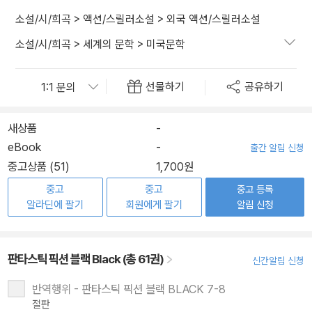
소설/시/희곡
>
액션/스릴러소설
>
외국 액션/스릴러소설
소설/시/희곡
>
세계의 문학
>
미국문학
선물하기
공유하기
새상품
-
eBook
-
출간 알림 신청
중고상품 (51)
1,700원
중고
중고
중고 등록
알라딘에 팔기
회원에게 팔기
알림 신청
판타스틱 픽션 블랙 Black (총 61권)
신간알림 신청
반역행위 - 판타스틱 픽션 블랙 BLACK 7-8
절판