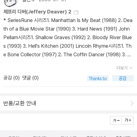
서 시시하게 바뀌었네 <그리스, 유재원 교수의 그리스, 그리스신화>
한 조직입니다. 더구나 페이트의 수사는 CCU의 컴퓨터 전문가가 아
아야겠다. 더불어서 장애인의 날, 과학의 날, 책의 날과 관련있는 책을
이게 뭐야;; 얼척없다. 헐;; 이전 제목 정말 멋졌는데, 책이 팔리면 안
니라 마초 스타일의 강력계 형사 프랭크 비숍이 지휘하게 되는데, 질
제프리 디버(Jeffery Deaver) 2
모아보련다.수잔 와이즈 바우어 - 교양 있는 우리 아이를 위한 세계역
되는 이유라도 있는 걸까?<터키, 1만년의 시간여행> 두권짜리이고,
레트와 비숍의 조합은 처음엔 물과 기름 이상으로 뒤섞이기 어려워
* SeriesRune 시리즈1. Manhattan Is My Beat (1988) 2. Dea
사 이야기 1~5 세트와 역사체험학습책으로 인기가 많은 작가. 이번
각 2만2천원의 만만치않은 가격이라 서점에서 미리 보았는데, 전혀
보이지만 시간이 갈수록 묘하게도 매력적인 콤비 플레이로 발전하게
th of a Blue Movie Star (1990) 3. Hard News (1991) John
에 새로 쓴 [독서의 즐거움]이 같은 작가의 저서라 그런지 더욱 궁금
사고싶지 않아져 버렸다.1. 하얀 반사되는 종이.이라이트 다음으로 싫
됩니다. ‘링컨 라임 시리즈’는 물론 여러 편의 스탠드얼론에서도 막
Pellam시리즈1. Shallow Graves (1992) 2. Bloody River Blue
해진다.독서의 즐거움을 잘 느낄 수 있는 멋진 책이 될 것이라는 기대
은 종이 2. 이전 책에서 저자의 감성적인 글이 맘에 들었는데, 이 책은
판까지 반전에 반전을 거듭하는 제프리 디버의 서사는 ‘블루 노웨
s (1993) 3. Hell's Kitchen (2001) Lincoln Rhyme시리즈1. Th
가 가득하다.더불어 [신선한 웃음 하나] 책은 용혜원 시인의 글을 통
100쪽가량을 읽었는데 팩트팩트팩트의 나열로 숨막힌다.이 지역에
어’에서도 유감없이 발휘됩니다. 초반에 공개된 범인 페이트의 잔인
e Bone Collector (1997) 2. The Coffin Dancer (1998) 3. Th
해서 유머를 통해 삶의 열정이 살아날 수있으면 좋겠다.이런테마여행
가서 머무를 사람이나 이 지역을 공부하는 사람이 아니라면,가볍게
한 범행은 매번 예측불허로 전개되고, 누군지 짐작조차 할 수 없는 페
e Empty Chair (2000) 4. The Stone Monkey (2002) 5. The
도 즐거울 것 같다. 난 디자인엔 문외한이지만, 디ㅣ자인과 일러스트
더보기
읽기는 무리. 그렇다고 인문서로 보고 진지하게 읽기에도 무리 3. 감
이트의 공범의 정체는 사건이 일단락됐다고 여길 때쯤 새로운 반전과
Vanished Man (2003) 6. The Twelfth Card (2005) 7. The C
등에 관심이많은 우리 아이는 나중에 이렇게 멋지고 의미있는 테마여
공감 (
0
)
댓글 (0)
성적인 부분이 있긴 있다. 선배인가 하는 사람과의 이별했던 장소.안
함께 폭로되며, 질레트를 비롯한 CCU 내 수사관들의 어딘가 평범해
old Moon (2006) 콜드 문8. The Broken Window (2008) 9.
행을 했으면 하는 바람이다.6개국 12개 도시를 탐방하고 취재하여 쓴
되긴 했지만, 공감가지 않고, 글과 어우러지지도 않는데, 자꾸 나옴.
보이지 않는 캐릭터도 수시로 소소한 반전의 맛을 더해줍니다. 202
The Burning Wire (2010)Kathryn Dance시리즈1. The Sleepi
글들을 모은 책이라고 하기 기대가 크다. 가우디의 나라 스페인 바르
마침 알라딘 보니아기아 소피아 대성당에 대해 주변에서 이야기를 많
2년의 독자에겐 페이트와 질레트의 대결이 고전적으로 보일 수밖에
ng Doll (2007) 잠자는 인형2. Roadside Crosses (2009) * No
세로나도 런던이랑 웨일즈, 파리도 좋지만 내가 잘 모르고 있는 일본
반품/교환 안내
이 들었기 때문에, 대성당에 대해 어느 정도 알고 있다고 생각했다. 하
없습니다. 반면, 2001년의 독자에겐 치명적인 소프트웨어를 통한 페
velsVoodoo (1988) Always a Thief (1988) Mistress of Just
의 도시들 모습도 궁금해진다.게다가 서울이 2010년 세계 디자인 수
지만 막상 현장에 와 보니 아는 것이 하나도 없다는 사실을 뼈저리게
이트의 가공할 사이버 테러가 (한 등장인물의 표현대로) ‘도시괴담’처
ice (1992) Shallow Graves (1992) (writing as William Jefferi
도로 선정되었다니, 우리나라의 도시도 멋진 디자인으로 새롭게 탈바
느꼈다. (중략) 아무도 보이지 않고 석양마저 가려진 호젓한 구석에
럼 읽혔을 게 분명합니다. 하지만 제프리 디버가 내다본 온라인 세계,
es) The Lesson of Her Death (1993) Praying for Sleep (19
꿈하게 되길 기대해본다.역시먼저 눈에 띄는 것은 자녀교육서이다.
이르렀을 때 나도 모르게 참을 수 없는 눈물이 흘러내렸다. 무지에 대
즉 블루 노웨어의 공포는 오늘날 명백한 현실이 돼버리고 말았습니
94) Speaking in Tongues (1995) A Maiden's Grave (1995)
아무래도 이런 책은 그냥 지나치기 어렵다. ADHD에 대해서 자세히