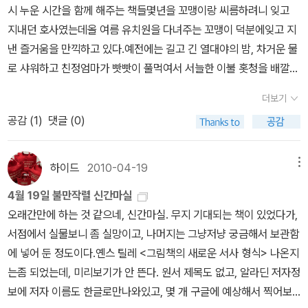
와 닿는 공포를 느낄 일은 없었습니다. 하지만 지금은 스파이웨어, 악
시 누운 시간을 함께 해주는 책들몇년을 꼬맹이랑 씨름하려니 잊고
성코드, 랜섬웨어 등 한 사람 혹은 기업이나 국가마저 위기에 빠뜨릴
지내던 호사였는데올 여름 유치원을 다녀주는 꼬맹이 덕분에잊고 지
수 있는 심각한 위협을 누구나 체감하고 있고, 실제로 그런 뉴스를 심
낸 즐거움을 만끽하고 있다.예전에는 길고 긴 열대야의 밤, 차거운 물
심찮게 들을 수 있는 세상입니다. ‘블루 노웨어’는 천재적인 크래커이
로 샤워하고 친정엄마가 빳빳이 풀먹여서 서늘한 이불 홋청을 배깔고
자 연쇄살인범인 페이트와 역시 뛰어난 화이트 해커인 와이어트 질레
뒹굴거리며 읽곤 했는데 뭐 그정도까지는 바라지 못하지만 말이다.올
더보기
트를 등장시켜 그리 머지않은 미래에 현실이 될 악몽을 리얼하게 그
여름이 들어설 무렵이던가. 인터넷을 떠다니다가 신간소개로 만난
린 테크노스릴러입니다. 페이트의 주 무기는 단순한 바이러스를 넘
공감 (
1
)
댓글 (0)
책.누구나 알고 있을 늑대 인간학창시절 들어본적 있는 얼굴없는 귀
어 다른 사람의 컴퓨터를 완전히 장악하는 것은 물론 멋대로 조종할
신늘 뭔가 있늘 것 같은...그보다는 이제는 진짜 뭔가 있을 것 같은 가
수 있는 ‘트랩도어’라는 소프트웨어로, 오늘날의 스파이웨어와 비슷
로등..^^도서관에 희망도서 신청해서 받은 책인데 읽다가 너무 재미
하이드
2010-04-19
메뉴
한 개념입니다. 당시로서는 상상도 할 수 없는, 그야말로 SF영화에나
있게 읽어서 동생까지 대출기한내에 읽기를 강요한 책이다.난 장르
4월 19일 불만작렬 신간마실
나올 법한 신무기라고 할까요?그가 사냥감을 선정하고 그(녀)의 컴
소설들을 꽤 즐기는 편인데...진정한 매니아 스러운 좀 진하고 독하게
오래간만에 하는 것 같으네, 신간마실. 무지 기대되는 책이 있었다가,
퓨터에 침입하여 일상을 장악한 뒤 잔인하게 살해하는 일련의 과정은
그 장르에 올인한 뭐 그런 류는 좀 징그럽다고 느끼는 편인 것 같다.뭐
서점에서 실물보니 좀 실망이고, 나머지는 그냥저냥 궁금해서 보관함
게임의 그것과 크게 다르지 않습니다. 여성호신술 웹사이트를 운영하
랄까 커피를 좋아하지만 이태리나 남미의 찐찐한 커피보다는 다소 가
에 넣어 둔 정도이다.옌스 틸레 <그림책의 새로운 서사 형식> 나온지
는 여자, 외부침입에 만반을 대비했다고 자랑하는 학교관계자, 크래
볍고 그러면서 향이 그윽한 일본커피를 선호하는 그런 취향이랄까.문
는좀 되었는데, 미리보기가 안 뜬다. 원서 제목도 없고, 알라딘 저자정
커의 침입을 완전히 봉쇄할 수 있다고 떠벌이는 기업가, 경호원을 대
이 열렸다는 괴기소설? 뭐 그렇기도 하고 로맨스 소설이기도하고 .
보에 저자 이름도 한글로만나와있고, 몇 개 구글에 예상해서 찍어보
동하고 다니는 정치인 등 자신의 마음에 들지 않거나 도전정신(?)을
소설의 카피처럼 기이하고 따뜻하다는 단어가 딱 맞는 소설이 아닐