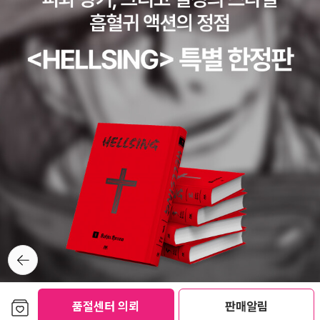
낌으론 그닥 방문 기간이 길었던 것 같지 않고, 앞부분에 얼핏 나라에
010)* CollectionsLesson of Her Death / Speaking in Tong
에 눈에 띄게 책소개가 되어있는 것이다. 20대들에게 권장하는 책인
서 돈 받아 가서 보는 것이라는 이야기도 나온 것 같은데, 방문기간이
ues (omnibus) (2000) Praying for Sleep / Maiden's Grave
데, 어느 새 그 두 배를 살아온 내게도 기출문제집을 들여다보고 싶은
길다고 좋은 건 아니지만, .. 책 쓰려고 잠깐 다녀왔나? .. 신뢰가 가지
(omnibus) (2001) Praying for Sleep / the Bone Collector (o
생각이 들었다. ㅋㅋ멋진 열두 살 신시아 라일런트 지음 / 문학과지성
않는다. 이 부분에 대한 정확한 팩트를 아시는 분 알려주면, 덧붙이겠
mnibus) (2003) Twisted: Collected Stories of Jeffery Deav
사 / 2010년 4월지난 번에 신청한 신간알리미 - 정말 편리하다. 좋아
습니다.무튼, 엄청 실망하고, 가뜩이나 읽을 책, 구매할 책 많은데, 고
er Vol. I (2003) Nocturne: And Other Unabridged Twisted S
하는 작가들의 신간을 바로 알 수 있다는 멋진 기능. 방금 따끈한 소식
민없이 보관함에서 빼버렸다.제프리 디버 <블루 노웨어> 테크노 스
tories (2004) * Non fictionComplete Law School Compani
을 하나 더 받았다. 바로 신시아 라일런트의 신간 [멋진 열두 살]이다.
릴러. 라는 이름을 달고 나온 제프리 디버의 책이다. 일단 랜덤하우스
on (1984)* Short storiesWrong Time, Wrong Place (1998)
이번 기회에 아직 읽어보지 못한 신시아 라일런트의 책을 모두 다 읽
에서 서스펜스 작가들의 책을 꾸준히 좋은 퀄러티로 소개해주는 것은
* 단편이 수록된 책들Crimes Of The Heart - Edited By Caroly
어보고 싶은데...샘터출판사 책 중 아직 읽지 못한 책들도 상반기가 지
좋은 일이다. 해커가 나오는 스릴러라 킬링타임용으로 좋겠다, 싶어
n G. Hart- TogetherLaw and Order - Edited by Cynthia Ma
나가기 전에 다 읽고 싶다. 마음에 여유와 감동을 주는 멋진 이야기들
서 관심 갔는데, 2001년에 나온 책이란게 좀 걸린다. 다른 서스펜스
nson- InterrogationThe Best American Mystery Stories 19
을...
와 달리, 소위 '테크노 스릴러'로 온라인, 인터넷, 해커 뭐 이런 이야기
97 - Edited by Otto Penzler and Robert B. Parker- The We
가 소재라면,해가 다르게 급속하게 바뀌고 있는데, 2001년 작품이 지
ekender 주말 여행객 The Best Of The Best - (Crimes and Mi
금 읽어도 재미날까? 그게 아무리 y2k의 시점이라고 하더라도 말이
sdemeanors) Edited By Elaine Koster and Joseph Pittman-
뒤로가
다.테크놀로지가 주소재로 쓰이지만, 그닥 인상적이지는 않았음에도
기
Wrong Time, Wrong PlaceThe Year's 25 Finest Crime and
불구하고, 전체적으로 '아, 요즘 나온 책'이라는 느낌이 팍팍드는 시류
Mystery Stories - Edited by Ed Gorman and Martin H. Gree
보관함담기
를 담고 있는 이야기 마이클 코넬리 <허수아비> 정말 빨리 번역되어
품절센터 의뢰
판매알림
nberg (1998)- The Kneeling SoldierBlue Lightning - Edited