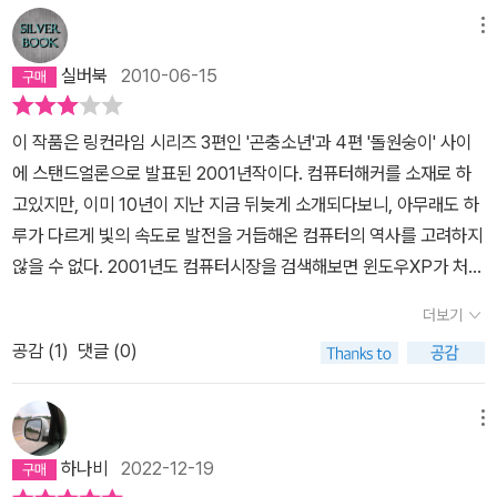
메뉴
실버북
2010-06-15
이 작품은 링컨라임 시리즈 3편인 '곤충소년'과 4편 '돌원숭이' 사이
에 스탠드얼론으로 발표된 2001년작이다. 컴퓨터해커를 소재로 하
고있지만, 이미 10년이 지난 지금 뒤늦게 소개되다보니, 아무래도 하
루가 다르게 빛의 속도로 발전을 거듭해온 컴퓨터의 역사를 고려하지
않을 수 없다. 2001년도 컴퓨터시장을 검색해보면 윈도우XP가 처음
발표된 해로 나온다. 우려와 달리 적어도 도스 등의 호랑이 담배피던
더보기
시절의 이야기는 아닌 것이다. 실제로 책을 읽다보면 시대가 많이 바
공감 (
1
)
댓글 (0)
뀌었음에도 별다른 위화감은 느껴지지 않는다. 그만큼 스토리의 짜임
새와 흡입력이 좋기 때문이다. 다만 컴퓨터조작만으로 교통을 마비시
키고 국가기관의 시스템을 마음대로 주무른다는 식의 영화에서나 등
메뉴
장할법한 다소 황당한 몇몇 장면들이 작품의 리얼리티를 떨어뜨려 아
하나비
2022-12-19
쉬움을 남긴다.그럼에도 불구하고 다양한 소재로 신선함을 주는 작가