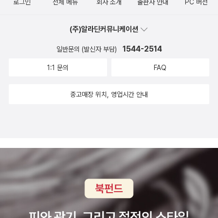
한 창피함과 억울함이 가슴 깊숙한 곳으로부터 솟아 나왔다. 누구에
다. 일본작가 시가 아키라의 ‘스마트폰을 떨어뜨렸을 뿐인데’가 없어
로그인
전체 메뉴
회사 소개
출판사 안내
PC 버전
소녀의 무덤The Devil's Teardrop: A Novel of the Last Night
알고 싶기도 하고, 자폐아에 대한 생생한 이야기도 책을 통해서 느껴
게 물어 이 무지를 깨우칠 것인가? 내가 기억해 낸 사람 가운데 아무
선 안 될 존재가 된 스마트폰이 한순간에 악마를 자신의 일상으로 불
of the Century (1999) The Blue Nowhere (2001) 블루 노웨
보고 싶다.거침없이 빠져드는 성경 테마 여행 김창대 지음 / 브니엘출
도 나에게 설명해 줄 사람이 없다는 생각이 들자 절망은 극에 달했고
(주)알라딘커뮤니케이션
러들이는 통로가 될 수 있다는 교훈을 남겼다면, ‘블루 노웨어’는 컴퓨
어Garden of Beasts (2004)The Chopin Manuscript: A Seria
판사 / 2009년 10월나온지 조금 되는 신간 서적인데, 읽으면 재미있
설움이 북받쳤다. 울음은 오열로, 오열은 이내 통곡으로 변했다. 한참
터와 온라인 세상을 무대로 그 이상의 교훈을 다룬 작품이라고 할 수
l Thriller (2007) (with Lee Child, David Corbett, Joseph Fin
1544-2514
일반문의 (발신자 부담)
고 유익할 것 같다. 이 책을 다 읽으면, 우리 아이에게 이야기해주면서
을 울었다. 그리고 입술을 깨물며 이 무식과 무지를 나의 아들과 딸들
있습니다.
der, Jim Fusilli, John Gilstrap, James Grady, David Hewson,
성경에 대한 넓은 지식을 줄 수 있을 듯.앤서니 브라운의 신간 [나와
1:1 문의
FAQ
에게는 절대로 물려주지 않겠다고 스스로 다짐했다.이부분.도 좀 어
John Ramsey Miller, P J Parrish, Ralph Pezzullo, S J Roza
너] - 신간알리미로 알려주니 더욱 좋다. 다른 작가들 역시 신간알리
이없었다. 소피아 대성당을 보고 독일의 고등학생도 아는 지식을 자
n, Lisa Scottoline, Peter Spiegelman and Erica Spindler)Th
미 등록을 해놓아야겠다. 그리고 읽고 싶은 다른 그림책들언제 읽어
중고매장 위치, 영업시간 안내
신이 아직까지 모르고 있다는 사실에 대해 '참을 수 없는 눈물이 흘러
e Bodies Left Behind (2009) 남겨진 자들Watchlist: A Serial
도 좋은 여행 에세이와 서울나들이 책.여행이 주는 설렘과 기쁨을 함
내리고, 무지에대한 창피함과 억울함이 가슴 깊숙한 곳으로부터 솟아
Thriller (2010) (with Linda Barnes, Brett Battles, Lee Child,
께 느낄 수 있다. 특히 서울은 볼거리가 많고 우리가 살고 있는 곳이기
나오며, 기억해 낸 사람 중에 아무도 설명해 줄 사람 없다는 생각에 절
David Corbett, Joseph Finder, Jim Fusilli, John Gilstrap, Ja
에, 알면 알수록 유익하고 생생한 체험나들이를 즐길 수 있을 것이다.
망이 극에 달하고, 설움이 북받치고, 울음'은 오열로, 오열은 통곡으로
mes Grady, David Hewson, David Liss, Gayle Lynds, John
2010년 뉴베리 수상작인 [어느 날 미란다에게 생긴 일]과 뉴베리 아
변해 한참을 울었다'고??????????이게 뭐야!4. 사진들이 많다.는
Ramsey Miller, P J Parrish and Ralph Pezzullo)The Copper
너 수상작인 [사라진 도시 사라진 아이들] 얼른 읽고 싶다.이젠 칼데
건 장점이겠지. 감성적인 사진은 아니고, 건축현장 실사 나간 것 같은
Bracelet (2010) (with Linda Barnes, Brett Battles, Lee Chil
콧 수상작 뿐 아니라 뉴베리 수상작을 아이와 함께 읽을 수 있어서 좋
사진이니, 딱히 사진을 보기 위한 책이 되기도 힘들듯. 5. 그리스에서
d, David Corbett, Joseph Finder, Jim Fusilli, John Gilstrap,
아. 몇 년 후엔 청소년 문고도 함께 읽겠지?학습과 관계된 책은 눈길
유학했다던 저자의 그리스 책은 좋았다. (좋았던걸로 기억한다.) 터키
David Hewson, Jon Land, David Liss, Gayle Lynds, P J Parr
이 절로 간다.특히 [초등 4학년 성적이 결정한다] 책은 우리 아이 때
에 대한 이 두 권짜리 책은 어떻게 나오게 된걸까? 서문에서 받는 느
ish, James Phelan, Lisa Scottoline and Jenny Siler)Edge (2
문에도 더 궁금하다. 꼭 일어봐야겠다.이 책은 로그인하다보니 그 옆