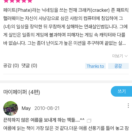
의 역량은 언제나 그러하듯 믿음직스럽다.
페이트(Phate)라는 닉네임을 쓰는 천재 크래커(cracker) 존 패트릭
핼러웨이는 자신이 사냥감으로 삼은 사람의 컴퓨터에 침입하여 그
(녀)의 일상을 장악한 뒤 무참하게 살해하는 연쇄살인범입니다. 그에
게 살인은 일종의 게임에 불과하며 피해자는 게임 속 캐릭터와 다를
바 없습니다. 그는 좀더 난이도가 높은 미션을 추구하며 끝없는 살인
행각을 저지릅니다. 한편 CCU(캘리포니아주 경찰 컴퓨터범죄반)는
더보기
새로운 종류의 컴퓨터 바이러스가 범행에 사용됐다고 판단하곤 해킹
공감 (
0
)
댓글 (0)
죄로 수감 중인 해커 와이어트 질레트를 가석방시켜 수사에 참여시킵
니다. 전통적인 강력계 형사인 프랭크 비숍은 주위의 반대에도 불구
하고 질레트를 신뢰하며 수사를 이어나가지만 페이트의 신원을 파악
쓰기
마이페이퍼 (4편)
해내고도 예기치 못한 사태가 거듭 벌어지자 큰 위기에 빠집니다. 인
터넷 대중화의 초기를 통상 1990년대 중반으로 본다면, 이 작품이
May
2010-08-21
메뉴
출간된 2001년은 뉴스와 쇼핑과 SNS 등 인터넷이 여러 가지 형태
로 일상 속에 안착한 시기입니다. 그때만 해도 컴퓨터 이용자에게 가
끈적하지 않은 여름을 보내게 하는 책들....^^
장 큰 위협은 트로이목마 같은 바이러스 정도였고, 그 누구도 피부에
여름에 읽는 책이 가장 많은 것 같다.더운 여름 선풍기를 틀어 놓고 잠