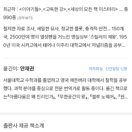
킹에 전문적인 지식이 필요하다는 판단 하에 해킹죄로 감금되어있는
었다는 거야?
산체스가 말했다.
최근작 :
<이야기들>
,
<고독한 강>
,
<세상의 모든 책 미스터리>
… 총
와이어트 질레트를 가석방시킨다. 주변의 우려에도 불구하고 수사에
“약속했잖아요. 그건 아무 의미도 없다는 건가요?”
990종
(모두보기)
도움이 될 것이라는 믿음 때문에 그를 데려오는 것이다. 해커들 특유
레니게이드: 내가 밸리먼이에요.
“의미 없소. 그 무엇보다도 저런 놈을 잡는 게 의미가 있는 거지.”
철저한 자료 조사, 세밀한 묘사, 정교한 플롯, 충격적 반전… 150개
의 집착과 호기심을 가진 질레트는 열정적으로 페이트의 컴퓨터 바이
질레트는 절박한 목소리로 말했다.
국, 2500만여 명의 열성팬을 거느린 명실상부 ‘스릴러의 제왕’. 195
러스를 추적한다. 그즈음 페이트는 수사반 안의 누군가를 살해하기에
트리플-X: 밸리먼이라고? NFW.
“한 시간만 줘요.”
0년 미국 시카고에서 태어나 미주리 대학교에서 저널리즘을 공부했
이르고 수사는 더욱 숨 가쁘게 진행된다.
하지만 베이클은 예의 비열한 미소를 다시 떠올릴 뿐 대꾸도 하지 않
고, 포덤 대학교 로스쿨을 졸업한 뒤에 월스트리트에서 변호사로 일
질레트, 그리고 전통적인 수사 방식에 익숙한 형사 프랭크 비숍은 불
“말도 안 돼(No fucking way).”
고 질레트에게 미란다 고지를 읽어주기 시작했다.
했다. 긴 출퇴근 시간을 이용해 소설을 읽거나 습작을 했고, 마흔 살
안한 팀을 이루게 된다. 그러나 잔인하고 영악한 살인마와 벌이는 게
토니 모트가 비숍에게 해석해주었다.
바로 그때 밖에서 총소리, 그리고 총알이 CCU의 바깥문을 부수며 유
옮긴이:
안재권
저자파일
신간알림 신청
가까운 나이에 작가로 데뷔한다. 1990년에는 잘나가던 변호사 생활
임이 절정으로 치닫는 상황에서 그들은 서로의 능력을 최대한 끌어내
CCU로 들어오는 문이 열리더니 스티븐 밀러와 린다 산체스가 들어
리를 산산조각 내는 소리가 귓전을 흔들었다.
을 청산하고 전업 작가의 길을 선택, ‘룬Rune’ 삼부작 등을 선보이며
야 한다.
서울대학교 수학과를 졸업하고 영국 에든버러 대학에서 철학을 공부
왔다. 비숍은 그들에게 현재의 상황을 간략하게 설명해주었다.
차근차근 명성을 쌓아간 끝에 1997년 ‘링컨 라임’ 시리즈의 첫 책
이야기는 반전에 반전을 거듭하고 범인은 잡힐 듯 잡히지 않는다. 게
했다. 과학 분야를 중심으로 전문 번역가로 활동 중이다. 옮긴 책으로
《본컬렉터》로 세계적 스타 작가로 발돋움한다. 디버의 화려한 수상경
다가 페이트를 돕고 있는 의문의 인물 ‘숀’은 대체 누구인가. 팀원들마
는『아름다움은 왜 진리인가』, 『무한공간의 왕』, 『블루 노웨어』, 『원
력 또한 작가로서의 재능을 증명한다. 에드거상, 앤서니상, 검슈상 등
저 의심하는 와중에 마침내 밝혀지는 숀의 정체는 모두를 경악케 하
샷』, 『행복한 기적을 키우는 사람들』, 『범죄의 현장』, 『죽은 자들은 토
장르소설 대표 문학상에 수차례 노미네이트되었고, 이언플레밍대거
는데….
크쇼 게스트보다 더 많은 말을 한다』, 『추적자』, 『탈주자』, 『소수 공
상과 단편문학상 수상은 물론, 엘러리퀸 독자상을 세 차례 수상했다.
상』, 『앰트』등이 있다.
출판사 제공 책소개
《소녀의 무덤》을 비롯한 다수의 작품이 할리우드에서 영화화되었고