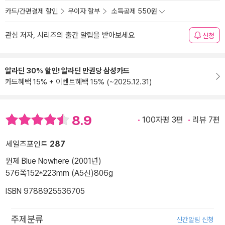
카드/간편결제 할인
무이자 할부
소득공제 550원
관심 저자, 시리즈의 출간 알림을 받아보세요
신청
알라딘 30% 할인! 알라딘 만권당 삼성카드
카드혜택 15% + 이벤트혜택 15% (~2025.12.31)
8.9
100자평 3편
리뷰 7편
세일즈포인트
287
원제 Blue Nowhere (2001년)
576쪽
152*223mm (A5신)
806g
ISBN 9788925536705
주제분류
신간알림 신청