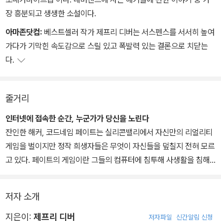
“난 내가 무슨 일을 하고 있는지 알고 있다는 거예요. 해커라면 기계
“제발… 내게 말을 걸어줘.”
“베이클이 23반에 알린다. 용의자를 체포했다. 놈을 데리고 가도록.”
장 흥분되고 생생한 소설이다.
에 대한 느낌이 있다고요.”
“알겠습니다.”
아마존닷컴:
베스트셀러 작가 제프리 디버는 서스펜스를 서서히 높여
“동의해.”
트리플-X: 이제야 타이핑 하는 게 훨씬 낫군. 문법이랑 철자도 그렇
지직거리는 대답이 들려왔다.
가다가 기막힌 속도감으로 스릴 있고 폭발력 있는 결론으로 치닫는
비숍이 말했다.
고. BTW(by the way: 그나저나 - 옮긴이), 난 유럽에 있는 익명 플
“함정을 판 거야! 같은 새끼, 오랫동안 이 순간이 올 때만 기다린 거
다.
셸턴은 하는 수 없다는 듯 팔을 들어 올려 보였다. 스티븐 밀러의 표정
랫폼(컴퓨터 시스템의 기반이 되는 하드웨어나 소프트웨어 - 옮긴이)
야.”
도 여전히 시무룩했다. 토니 모트는 커다란 권총의 손잡이를 쓰다듬
으로 들어왔어. 날 추적할 수는 없을 거야.
격분한 놀런이 말했다.
는 것이 기계에 대해 생각하기보다는 자신이 얼마나 살인범을 깔끔하
“우리 경감님에게 전화를 걸겠습니다.” 비숍이 버럭 소리를 지르고는
줄거리
게 쏴버리고 싶어하는지 생각하는 모양이었다.
레니게이드334: 추적하지 않을 거예요. 예전 일은 미안해요. 당신을
휴대전화를 꺼내며 앞문으로 기세등등하게 걸어갔다.
인터넷에 접속한 순간, 누군가가 당신을 노린다
비숍의 전화벨이 울렸고, 그는 전화를 받았다. 한동안 상대방이 하는
속이려 한 거 말이에요. 우린 절박하거든요. 당신 도움이 필요해요. 도
“원하면 누구에게든 전화를 하시든지. 이놈은 감옥으로 돌아갈 거니
잔인한 해커, 코드네임 페이트는 실리콘밸리에서 자신만의 리얼리티
말을 듣고 있던 그가 딱히 미소를 지었던 것은 아니지만, 그의 얼굴에
와달라고 부탁하는 거예요.
까.”
게임을 벌이지만 정작 희생자들은 무엇이 자신들을 덮칠지 전혀 모르
는 점점 더 생기가 돌았다. 그는 펜과 종이를 집어 들고 메모를 하기
셸턴이 흥분하며 말했다.
고 있다. 페이트의 게임이란 그들의 컴퓨터에 침투해 사생활을 침해
시작했다. 5분 동안 메모를 하던 그는 전화를 끊고 팀 전체을 훑어보
트리플-X: 넌 도대체 누군데?
“지금 당장 또 다른 희생자를 쫓고 있는 살인범이 있단 말이야! 놈을
하고 결국엔 그들을 죽음으로 내모는 것이다. 페이트에게 살인은 하
았다.
막을 수 있는 유일한 기회일지도 모르는데.”
나의 크고 도전적인 컴퓨터 해킹일 뿐이다. 그리고 성공할 때마다 그
“더 이상 놈을 페이트라는 이름으로 부를 필요가 없어졌습니다. 놈의
레니게이드334: 액세스기사단이라고 들어봤어요?
베이클은 질레트를 턱짓으로 가리키며 대꾸했다.
저자 소개
는 더 높은 레벨에서 더 어려운 상대를 택해 다시 도전(살인)한다.
이름을 찾아냈어요.”
“놈이 암호를 깨뜨렸다는 건 100명의 다른 사람이 죽을 수도 있단 얘
캘리포니아 주 경찰 컴퓨터범죄수사반은 이 범인을 잡기 위해서는 해
지은이:
제프리 디버
저자파일
신간알림 신청
트리플-X: 액세스기사단에 대해서야 안 들어본 사람이 있나. 거기 있
기거든.”