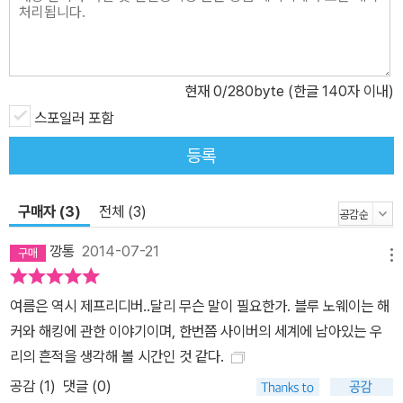
는가? 당신이 한 번도 본 적 없는 사람이 당신에게 사회공학을 할 수
있을까? 사회공학(Social Engineering)이란? 시스템에 대한 침입
이나 해킹이 아닌 사람들의 취약점을 공략하여 그들이 어떤 행동을
현재
0
/280byte (한글 140자 이내)
하도록 조종하거나 원하는 정보를 얻어내는 것이다. 사기와 비슷하지
만 정보를 얻기 위한, 또는 컴퓨터 시스템에 액세스하기 위한 목적이
스포일러 포함
다.
등록
구매자 (3)
전체 (3)
깡통
2014-07-21
메뉴
여름은 역시 제프리디버..달리 무슨 말이 필요한가. 블루 노웨이는 해
커와 해킹에 관한 이야기이며, 한번쯤 사이버의 세계에 남아있는 우
리의 흔적을 생각해 볼 시간인 것 같다.
공감 (
1
)
댓글 (0)