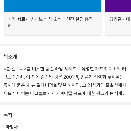
가장 빠르게 받아보는 책 소식 - 신간 알림 총집
경기컬처패스
합
책소개
<본 컬렉터>를 비롯한 링컨 라임 시리즈로 유명한 제프리 디버의 테
크노스릴러. 이 책이 출간된 것은 2001년, 인류가 설렘과 두려움을
동시에 품은 채 뉴 밀레니엄을 맞은 해이다. 그 21세기의 출발선에서
제프리 디버는 테크놀로지가 가져다줄 공포에 대한 경고와 동시에 희
망의 메시지를 자신만의 방식으로 엮어 놓았다.
목차
잔인한 해커, 코드네임 페이트는 실리콘밸리에서 자신만의 리얼리티
게임을 벌이지만 정작 희생자들은 무엇이 자신들을 덮칠지 전혀 모르
I 마법사