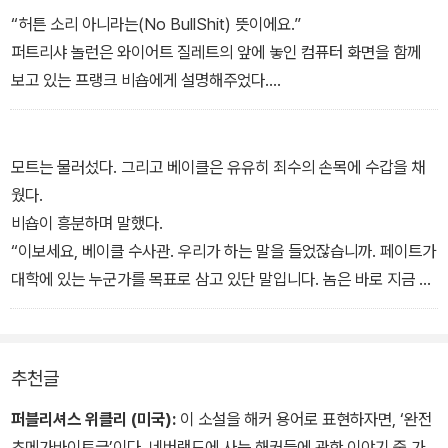
“저는 ‘트랩도어’ 디먼이 우리 시스템에 들어와 있는지 느낄 수 있거
“허튼 소리 아니라는(No BullShit) 뜻이에요.”
든요.”
퍼트리샤 놀런은 와이어트 질레트의 앞에 놓인 컴퓨터 화면을 함께
“어떻게?”
보고 있는 프랭크 비숍에게 설명해주었다.
거친 얼굴의 경관이 심술궂게 물었다.
놀런은 몇 분 전, 질레트가 가까이 있는 워크스테이션으로 급하게 달
“사이킥 프렌즈 전화상담(심령술사 전화상담회사 - 옮긴이)인가?”
려가고 있던 와중에 자신이 머물던 호텔에서 사무실에 도착했다. 그
질레트는 냉정하게 대답했다.
녀는 아침인사로 포옹이라도 하려는 것처럼 그의 주변을 맴돌았다.
모트는 물러섰다. 그리고 베이클은 유유히 죄수의 손목에 수갑을 채
“키보드의 느낌, 시스템의 반응지연, 하드드라이브 소리 같은 걸로 알
하지만 그가 철저하게 집중하고 있다는 걸 눈치 채고 그러지 않기로
웠다.
아요. 이미 말했듯이.”
한 모양이었다. 의자를 끌어다가 모니터 가까이 앉았다. 토니 모트도
비숍이 흥분하며 말했다.
셸턴은 고개를 저었다. 비숍에게 물었다.
가까이 자리를 잡았다. 밥 셸턴은 비숍에게 아내가 아파서 늦게 오겠
“이보세요, 베이클 수사관. 우리가 하는 말을 들었잖습니까. 페이트가
“저 말에 동의하지는 않겠지? 무엇보다도, 우린 놈이 인터넷 근처에
다고 전화를 했다.
대학에 있는 누군가를 목표로 삼고 있단 말입니다. 놈은 바로 지금 캠
도 가지 못하게 하도록 되어있었는데, 결국 놈은 전 세계를 온라인으
질레트는 다른 메시지를 타이핑하고 리턴키를 눌렀다.
퍼스에 들어가 있을 지도 모릅니다!”
로 돌아다녔어. 그러더니 이제는 자기만 온라인에 접속할 수 있고 우
퍼트리샤 놀런이 말했다.
리는 그러면 안 된다고 하고 있잖아. 입장이 뒤바뀌어버린 거야, 프랭
레니게이드334: 들어와 있어요? 얘기하고 싶어요.
“괜찮다고 했잖아요!”
추천글
크. 무슨 일이 벌어지고 있는 거라고.”
하지만 베이클은 눈 하나 깜짝 않고 그녀의 말을 뭉개버리고 질레트
“벌어지고 있는 일은요.”
“제발.”
를 일으켜 세워 의자로 밀어붙였다. 그리고는 무전기를 꺼내서 켜고
퍼블리셔스 위클리 (미국):
이 소설을 해커 용어로 표현하자면, ‘완전
질레트가 주장했다.
질레트는 속삭임으로 재촉했다.
는 말했다.
초메가바이트급’이다. 네버랜드에 사는 해커들에 관한 이야기 중 가