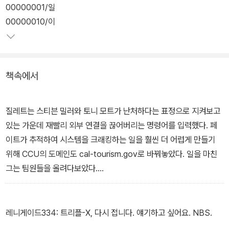
고 있다. 페이트의 게임이란 그들의 컴퓨터에 침투해 사생활을 침해
00000001/일
하고 결국엔 그들을 죽음으로 내모는 것. 페이트는 살인에 성공할 때
00000010/이
마다 더 높은 레벨에서 더 어려운 상대를 택해 다시 도전한다.
캘리포니아 주 경찰 컴퓨터범죄수사반은 이 범인을 잡기 위해서는 해
책속에서
킹에 전문적인 지식이 필요하다는 판단 하에 해킹죄로 감금되어있는
와이어트 질레트를 가석방시킨다. 해커들 특유의 집착과 호기심을 가
진 질레트는 열정적으로 페이트의 컴퓨터 바이러스를 추적한다. 그즈
질레트는 스티븐 밀러와 토니 모트가 난처하다는 표정으로 지켜보고
음 페이트는 수사반 안의 누군가를 살해하기에 이르고 수사는 더욱
있는 가운데 재빨리 외부 연결을 끊어버리는 명령어를 입력했다. 페
숨 가쁘게 진행되는데…
이트가 추적하여 시스템을 크래킹하는 일을 훨씬 더 어렵게 만들기
위해 CCU의 도메인도 cal-tourism.gov로 바꿔놓았다. 일을 마친
그는 팀원들을 올려다보았다.
“한 가지 더 있어요…. 이제부터 저 말고는 아무도 온라인으로 접속하
지 못합니다.”
“왜?”
레니게이드334: 트리플-X, 다시 접니다. 얘기하고 싶어요. NBS.
셸턴이 물었다.