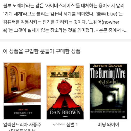
출간하는 작품마다 베스트셀러 1위에 오르는 등, 디버가 만들어가는
블루 노웨어’라는 말은 ‘사이버스페이스’를 대체하는 용어로서 달리
‘제왕의 역사’는 오늘도 현재진행형이다. 《고독한 강》은 제프리 디버
‘기계 세계’라고도 불리는 컴퓨터 세계를 의미했다. ‘블루(blue)’는
의 대표작 ‘캐트린 댄스’ 시리즈의 네 번째 책이다. 제프리 디버가 주
컴퓨터를 작동시키는 전기를 가리키는 것이다. ‘노웨어(nowher
인공으로 내세운 유일한 여성 형사 캐트린 댄스는 타인의 몸짓언어에
e)’는 그것이 실체가 없는 장소라는 것을 의미했다. - 본문 중에서 -
서 거짓말을 읽어내는, ‘인간 거짓말탐지기’로 활약하는 동작학 전문
스릴러의 대가 제프리 디버의 테크노스릴러 낯설고도 현실적인 컴퓨
가이다. ‘링컨 라임’ 시리즈의 일곱 번째 작품인 《콜드 문》에서 조연
터 해킹을 소재로 스릴러의 지평을 넓히다 《본 컬렉터》를 비롯한 링
이 상품을 구입한 분들이 구매한 상품
으로 등장한 댄스는 주연을 능가하는 매력을 선보여 ‘캐트린 댄스’ 시
컨 라임 시리즈로 유명한 제프리 디버의 스탠드얼론 작품인 《블루 노
리즈를 만들어달라는 독자 요청을 불러일으켰고, 이윽고 새로운 주인
웨어》가 출간된 것은 지난 2001년, 인류가 설렘과 두려움을 동시에
공으로 등극한다. 《잠자는 인형》과 《도로변 십자가》 《XO》까지 시리
품은 채 뉴 밀레니엄을 맞은 해이다. 패러다임의 대변혁이 예상된 당
즈를 거치며 활약해온 캐트린 댄스는 《고독한 강》에서 스너프 필름
시, Y2K, 즉 컴퓨터 대란은 최대 화두였다. 그 21세기의 출발선에서
제작자와 맞붙는다. 군중을 고립시키고 공포심을 불어넣어 서로 죽이
디버는 테크놀로지가 가져다줄 공포에 대한 경고와 동시에 희망의 메
게 하는 독특한 살인 방식, 타인의 불행을 관음하는 변태적 심리, 참사
시지를 최고의 스릴러 작가인 그만의 방식으로 엮어 놓았다. 이른바
현장 영상을 유통하는 다크웹 플랫폼 등 오늘을 관통하는 주제를 다
‘테크노스릴러’라는 새로운 형식의 스릴러인 것이다. 그리고 이 책은
룬 《고독한 강》은 ‘제프리 디버 스릴러의 정점’이라는 찬사를 받았다.
나오자마자 뉴욕 타임스 베스트셀러에 오르며 평단으로부터의 찬사
와 대중의 인기를 동시에 거머쥐게 된다. 아무리 컴퓨터에 관심 없는
알렉산드리아 사중주
로스트 심벌 1
버닝 와이어
독자들이라도 이 작품에는 열광하게 될 것이다. 재미와 스릴, 교훈을