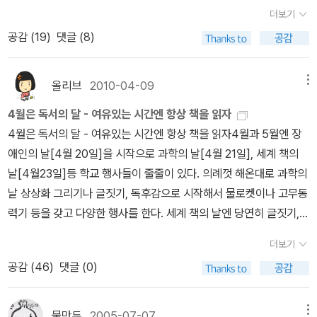
니 나오지도 않고, 서지정보도 목차가 다이다. 1. 그림책 이해하기 2.
자극하는 사람들을 철저하게 망가뜨리면서 쾌감을 얻는 것이 그의 목
까?너무나 유명한 책^^출간하자마자 손에 들어온 책이 건만 묵혀놨
더보기
말과 그림의 일치 3. 광고, 텔레비전, 비상구4. 만화의 틀을 깨고 성장
적입니다. 한 가지 특이한 건 그의 범행이 사이버테러에서 그치는 게
다 이제야 읽었다.성균관보다 더 재미있었다^0^우리 은궐님의 상상
공감 (
19
)
댓글 (8)
하다 5. 동화 이야기꾼으로서의 삽화가6. 어린이 성담(聖譚)과 유태
아니라 흉기를 이용한 아날로그 방식의 살인으로 이어진다는 점입니
력의 끝은 어디쯤인지..유쾌상쾌통쾌한 이야기들올 여름 디버의 책
인 대학살 7. 그들은 전혀 닮지 않았다.8. 잃어버린 토스카나를 찾아
다. 그 이유는 과거 그가 즐겼던 게임에서 살인자에게 주어진 유일한
세권을 읽었다.개인적으로 스릴러물을 좋아하는데 디버의 책들을 좋
9. 비행선 조종사의 꿈 10. 그림과 말로 표현된 기억책을 팔겠다는거
제한, 즉 “살인자는 칼로 심장을 찌를 수 있을 만큼 상대에게 가까이
올리브
2010-04-09
메뉴
아한다. 디버의 정교한 설정도 재밌고 지나치게 한쪽으로 흐르지 않
야 말겠다는거야. 출판사도, 알라딘도. 이런식의 성의없는 책소개 출
접근해야 한다.”는 룰을 충실하게 지키기 위해서입니다. 그야말로 디
는 진행 방식도 좋고. 미국작가들 특유의 쓸데 없는 디테일(이걸 싫어
4월은 독서의 달 - 여유있는 시간엔 항상 책을 읽자
판사 홈피에 코딱지만한 책소개가 있어서 (그나마도 알라딘엔 없으
지털과 아날로그가 믹스된 희대의 연쇄살인범이라고 할 수 있습니다.
한다면 뭐^^)도 나쁘지 않다.세권다 재미있었다.브로큰 윈도는 안젤
4월은 독서의 달 - 여유있는 시간엔 항상 책을 읽자4월과 5월엔 장
니) 옮겨 본다 그림책에서 글과 그림의 상호작용을 상세히 분석하여,
페이트와 맞붙는 화이트 해커 와이어트 질레트는 페이트 못잖은 천
리나 졸리가 나와서 꽤 알려진 주인공들의 시리즈물이다.미미여사의
애인의 날[4월 20일]을 시작으로 과학의 날[4월 21일], 세계 책의
어린이 문학 연구자들에게 그림책을 분석 비평하는 새로운 방법론,
재지만 넘어선 안 될 선을 넘은 탓에 교도소에 수감 중입니다. CCU
단편 모음여름이 길어질때때로는 호흡이 긴글보다 단편들이 좋을 때
날[4월23일]등 학교 행사들이 줄줄이 있다. 의례껏 해온대로 과학의
새로운 이론, 새로운 도구를 제공한다. 모리스 샌댁, 토브 얀센의 그림
의 요구로 페이트 수사에 가담한 그는 종횡무진 활약을 펼치지만 절
가 있다.미미여사의 글들을 읽다보면 이만큼 기복없이 글을 쓸 수 있
날 상상화 그리기나 글짓기, 독후감으로 시작해서 물로켓이나 고무동
을 비롯한 116개의 칼라 및 흑백 그림이 이해를 돕는다.유재원 <터
대 드러내지 못할 비밀을 안고 있기도 합니다. 그런 탓에 한때 페이트
다는 건 참 대단한 일이다 싶다.
력기 등을 갖고 다양한 행사를 한다. 세계 책의 날엔 당연히 글짓기,
키, 1만년의 시간여행> 저자 이름만 보고 사고자 했던 몇 안되는 국내
의 공범으로 오해받기도 하고, 그런 상태에서 탈주극을 벌여 위기에
독후화 그리기, 독서감상문을 모집하는 것은 필수이고 독서골든벨과
저자중 한명인 유재원 교수. 타산지석 시리즈중 그리스편을 그리스
빠지기도 하고, 예상치 못한 인물에게 뒤통수를 맞거나 목숨이 달아
더보기
같은 재미있는 행사도 열린다.5월 가정의 달엔 더욱 다양한 행사가
여행당시 무지 재미나게 읽었어서 이다. 저자의 시적인 글과 정보와
날 치명적인 상황에 마주치기도 합니다. 이런 그를 페이트 수사에 가
공감 (
46
)
댓글 (0)
많이 있겠지?그래서인지, 난 항상 4,5월에 책을 제일 많이 구입하는
인문학, 역사를 아우르는 풍부한 읽을거리들이 꽤 좋았는데 말이다.
담시킨 CCU는 ‘컴퓨터범죄반’이라는 그럴듯한 명칭을 갖고 있긴 하
것 같았다. 하긴 이제는 계절에 상관없이 좋은 책만 보면 찜을 해놓지
<그리스, 신화의 나라, 인간의 땅> 제목이 훨씬 좋았는데, 개정판에
지만 그 누구도 중요성을 인정하지 않아 인원도, 예산도 부족한 초라
만..4월 새롭게 나오는 신간을 중심으로 해서 읽고 싶은 책을 찜해놓
물만두
2005-07-07
메뉴