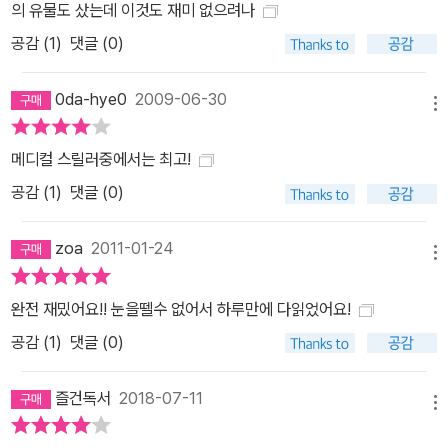
의 유물도 샀는데 이것도 재미 없으려나
공감 (
1
)
댓글 (0)
0da-hye0
2009-06-30
메뉴
메디컬 스릴러중에서는 최고!
공감 (
1
)
댓글 (0)
zoa
2011-01-24
메뉴
완전 재밌어요!! 눈을뗄수 없어서 하루만에 다읽었어요!
공감 (
1
)
댓글 (0)
즐건독서
2018-07-11
메뉴