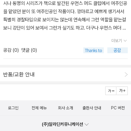
시나 동명의 시리즈가 책으로 발간된 우먼스 머드 클럽에서 여주인공
리는 살인만이 아닌 이제는 홀로 있는 여자들을 노릴 수도 있게 되었
2. 견습의사 (2002) ★★★https://blog.aladin.co.kr/loveocta
을 맡았던 분이 또 여주인공인 작품이다. 깡마르고 예쁘게 생기셔서
다. 워런 호이트와 함께 살인을 저지르는 '그'는 누구인가. 감옥에 있
ve/9069281전편에 비해 여러가지로 아쉽긴 해도 볼 만하다. 1편의
특별히 경찰타입으로 보이지는 않는데 연속해서 그런 역할을 맡는걸
는 호이트와 편지를 주고 받았다는 추측이 가능하지만 FBI가 쫓는
빌런을 따라 하는 모방범이 나타나자 극 야마도는 리졸리. 동맹을 맺
보니 강단이 있어 보여서 그런가 싶기도 하고. 더구나 우먼스 머더 클
'그'의 정체에 대해서는 그 누구도 알 수가 없다. 군에 관련된 사람이
은 두 빌런은 이제 리졸리를 죽이기로 작정한다. 빌런이 둘이나 되니
럽이 시즌1으로 종영한데 비해 시즌3까지 온걸보면 나름 인기가 있나
기때문에 리졸리가 이 사람을 잡는다 해도 그가 누구인지 알려주지
재미도 두 배가 되었다면 좋겠지만, 2편 빌런은 아무래도 따라쟁이에
더보기
보나. 미드는 인기가 없다 싶으면 결말도 없이 바로 종영되는 작품이
않아 독자들도 범인의 가명만 알 수 있을 뿐이다.리졸리와워런 호이
불과하기 때문에 대단한 활약은 없었다. 시리즈 통틀어서 2편 내용이
공감 (
0
)
댓글 (0)
많아서 오히려 이런 형사물이 보기 편하다. 이런 장르야 뒷얘기가 궁
트의 싸움. 솔직히 리졸리가 캐서린처럼 두려움을 안고 살아간다는
가장 기억이 안난다. 3. 파견의사 (2003) ★★★https://blog.ala
금하고 말것도 없으니까. 사실 두 시리즈를 다 책으로 사 뒀는데 요즘
것이 이해가 가지 않는다. 범인에게 잡혀서 두 손이 메스에 의해 땅에
din.co.kr/loveoctave/9323321수녀원에서 일어난 살인사건. 3편
약간 추리소설에 시들하다. 정확히는 요즘 책읽기 자체가 약간 침체
박히고 목이 그이는 위험에 노출되었다고 해도 범인을 잡아 감옥에
부터 병리학자인 아일스가 본격적으로 가세한다. 그리고 리졸리의 로
반품/교환 안내
기다. 살면서 이렇게 책 안보고 산적이 언제였나 싶을정도로 요즘 통
넣은 리졸리가 캐서린과 똑같은 심리상태와 두려움으로 인해 자기방
맨스도 본격적으로 진행된다. 어째 메인사건보다 서브내용이 더 흥미
책을 읽지 않는다. 그러다 보니 미드를 보고나면 이 시리즈가 읽어 싶
어를 하게 되다니, 처음 읽은 책'외과의사'에서 남자들과 경쟁해야하
진진했던 기억이... 4. 바디더블 (2004) ★★★★https://blog.al
어져도 못 읽고 있다. 이 책들이 어디쯤 있는지 대략적인 위치는 알고
는 리졸리의 상황을 그려낸 것이 아마 '견습의사'에서 워런 호이트의
adin.co.kr/loveoctave/9842617임신한 리졸리는 잠깐 쉬어가
있는데(추리소설은 한쪽에 쌓아뒀기 때문에) 위에 있는 다른 책들이
표적이 되게 하는데 신빙성을 부여하기 위함이었나 보다. 범인들이
고, 아일스가 주인공으로 나온다. 그녀는 집 앞에서 죽어있는 여자가
로그인
전체 메뉴
회사 소개
출판사 안내
PC 버전
읽기 싫어서 안보고 있달까....요즘처럼 내가 TV에 빠진적은 내 평생
리졸리를 납치하고 리졸리가 범인들을 처리하는 장면도 너무 긴장감
자신과 똑같이 생겨서 멘탈이 나간다. 알고보니 입양아였던 자신과
단 한번도 없었던 일이다. 나름 신선하기도 하고 책이야 썩는거 아니
이 떨어져서 납치되어 트렁크에 갇힌 리졸리가 범인들을 손쉽게 제압
쌍둥이인 자매였고, 사건에 연루된 용의자와 자신의 과거까지 밝혀낸
(주)알라딘커뮤니케이션
라고 위안하고 있지만(썩지는 않지만 상하고 있기는 하다) 평생 손에
하는 상황은 너무 시시해서 서운할 지경이다. 워런 호이트가앞으로
다. 리졸리 없이 흘러가는 이야기라서 긴박함을 배로 느낄 수 있었던