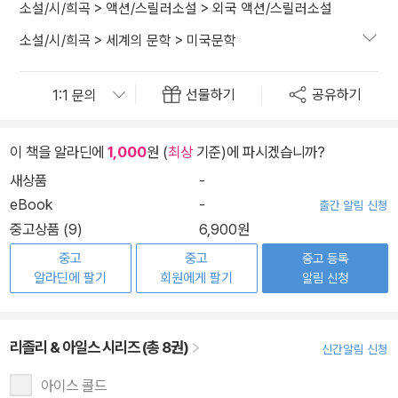
소설/시/희곡
>
액션/스릴러소설
>
외국 액션/스릴러소설
소설/시/희곡
>
세계의 문학
>
미국문학
선물하기
공유하기
이 책을 알라딘에
1,000
원 (
최상
기준)에 파시겠습니까?
새상품
-
eBook
-
출간 알림 신청
중고상품 (9)
6,900원
중고
중고
중고 등록
알라딘에 팔기
회원에게 팔기
알림 신청
리졸리 & 아일스 시리즈 (총 8권)
신간알림 신청
아이스 콜드