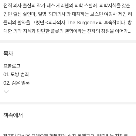
전직 의사 출신의 작가 테스 게리첸의 의학 스릴러. 의학지식을 갖춘
인턴 출신 살인마, 일명 '외과의사'와 대적하는 보스턴 여형사 제인 리
졸리의 활약을 그렸던 <외과의사 The Surgeon>의 후속작이다. 방
대한 의학 지식과 탄탄한 플롯의 결합이라는 전작의 장점을 이어가
며, '네크로필리아(屍姦, 시체 성교 애호증)'를 즐기는 '제 2의 범
인'이 새롭게 등장한다.
목차
무더운 보스턴의 여름, 젊고 매력적인 부유층 부부를 대상으로 한 연
프롤로그
쇄 살인극이 벌어진다. 사건 현장에 깔끔하게 개켜진 희생자의 잠옷
01. 모방 범죄
을 본 보스턴 경찰청 여형사 제인 릳졸리는 불길한 이름을 떠올린다.
02. 검은 얼룩
1년 전, 자신의 손으로 체포한 극악무도한 살인마 워런 호이트, 일명
'외과의사'.
책속에서
수사 결과, '외과의사'의 범행을 따라하는 듯 보이는 범인은 강력한 지
배욕을 만족시키기 위해 남편이 보는 앞에서 아내를 겁탈했고, 더 끔
찍한 성적 만족을 위해 아내를 납치했다는 것이 드러난다.