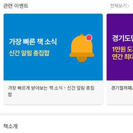
관련 이벤트
전체보기
가장 빠르게 받아보는 책 소식 - 신간 알림 총집
경기컬처패스
합
책소개