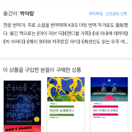
후 40여 개국에서 4천만 부 이상의 판매고를 올리며, 네로상과 RIT
옮긴이:
박아람
저자파일
신간알림 신청
A상 등을 수상했다. 그녀의 소설들은 미국과 해외에서 베스트셀러 1
위를 기록했다. 전 세계의 비평가들은 그녀의 소설을 ‘맥박을 뛰게 하
전문 번역가. 주로 소설을 번역하며 KBS 더빙 번역 작가로도 활동했
는 재미’, ‘무섭고 기발한’, ‘세련되고 매혹적인 산문’이라는 찬사를 보
다. 옮긴 책으로는 《아이 러브 딕》《맨디블 가족》 《내 아내에 대하여》
냈다. 퍼블리셔스 위클리는 게리첸을 ‘메디컬 서스펜스의 여왕’이라
《빅 브러더》 《해리 포터와 저주받은 아이》 《화성인도 읽는 우주 여행
고 불렀다. 강력계 형사 제인 리졸리와 검시관 모라 아일스가 등장하
가이드북》 《달빛 코끼리 끌어안기》 《로움의 왕과 여왕들》 《12월 10
는 그녀의 시리즈는 TNT 텔레비전 시리즈인 ‘리졸리 & 아일스’의 모
일》을 비롯하여 《작가의 시작》 《내 옷장 속의 미니멀리즘》 《수치심
티브가 되었다. 현재는 의사에서 은퇴를 하고 메인주에 거주하며 전
의 힘》 외 다수가 있다. 2018년 GKL 문학번역상 최우수상을 수상했
이 상품을 구입한 분들이 구매한 상품
업 작가로 활동하고 있다.
다.