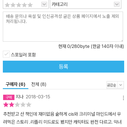
카테고리
현재
0
/280byte (한글 140자 이내)
스포일러 포함
등록
구매자 (6)
전체 (8)
지나
2018-03-15
메뉴
추천받고 산 책인데 재미없음 숱하게 cis와 크리미널 마인드에서 우
려먹은 스토리 .리졸리 미드로도 봤지만 캐릭터도 완전 다르고. 악녀