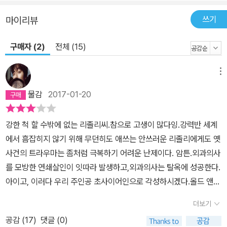
쓰기
마이리뷰
구매자 (2)
전체 (15)
메뉴
물감
2017-01-20
강한 척 할 수밖에 없는 리졸리씨.참으로 고생이 많다잉.강력반 세계
에서 흠잡히지 않기 위해 무던히도 애쓰는 안쓰러운 리졸리에게도 옛
사건의 트라우마는 좀처럼 극복하기 어려운 난제이다. 암튼.외과의사
를 모방한 연쇄살인이 잇따라 발생하고,외과의사는 탈옥에 성공한다.
아이고, 이러다 우리 주인공 초사이어인으로 각성하시겠다.올드 앤
뉴 범인의 활약인 줄 알았지만엄밀히 보면 외과의사의 후속편이다.역
더보기
자후기처럼 시리즈를 위해 이것저것 정리하는 징검다리 역할 작품같
공감 (
17
)
댓글 (0)
다.그래서 1편에 비하면 좀 약했다.알맹이보다 분위기로 먹어주시는