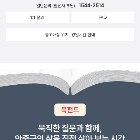
서 책을 놓을 일은 없을줄 알았는데...여튼 형사물이라는 본연의 의미
살아갈 인생을 아주 끔찍하게 만들어 놓은 것으로 위안을 삼아야 하
1544-2514
일반문의 (발신자 부담)
꿀잼 작품이다. 5. 소멸 (2005) ★★★https://blog.aladin.co.kr/
에서 보면 우먼스 머더 클럽이 훨씬 내용이 충실했던것 같다. 몇 년전
는 걸까. 지금도 여전히 워런 호이트는 자신을 대신 할 살인자들을 양
loveoctave/9872113시체 보관실에 있던 여성 시신이 살아난다.
1:1 문의
FAQ
이라 약간 기억이 가물거리기는 해도 형사, 검사, 법의학자, 기자로 구
성중일 것이다. 죽이지 않고 살려둠으로써 '외과의사'시리즈로 또 탄
병원으로 이송 중이던 그 여성은 갑자기 인질극을 벌이는데 하필 만
성된 네 명의 여자들의 우정도 독특하고 마음에 들었었는데 시즌1으
생하게 될지도 모르겠다. 어떤 내용을 다루고 있을지 모르지만색다른
삭의 리졸리가 인질이 된다. 과연 게리첸이 의사라서 가능한 발상이
중고매장 위치, 영업시간 안내
로 종영이 되서 안타까웠다. 어떻게 보면 리졸리 & 아일스 시리즈도
전재, 새로운 긴장감을 선사하여 독자들이 지루해지지 않게 해 주길
었지 싶다. 인질극은 무사히 종결되지만 인신매매라는 사회문제로 이
같은 패턴인데 우먼스가 좀더 사건에 촛점을 두고 있다면 이 시리즈
기대할 뿐이다.
어져 무겁게 흘러간다. 훌륭한 소재나 화두에 비해 아마추어 같은 구
는 리졸리가의 가족 문제와 아일스 박사의 숨겨진 과거등 개인적인
성/구조여서 아쉽다는 평이 많다. 6. 메피스토클럽 (2006)이실직고
부분에 좀 더 많은 시간을 할애하는것 같다. 리졸리역을 맡으신 분은
하면 6편은 안 읽고 건너뛰었다. 작가가 슬럼프라느니, 시리즈 컨셉
솔직히 전작과 똑같이 나온다. 머리모양, 옷입는 스타일, 말하는 패턴
과 안 맞다느니 하는 비난이 많은 작품인 데다, 패쓰해도 전혀 문제없
(영어를 못알아듣기는 하지만 느낌상) 애정문제, 일에 대한 헌신 등
다고 하여 그렇게 했다. 오컬트 종교 단체에 관련된 내용이라 영 흥미
등. 다만 아일스 박사와의 합이 더 흥미롭다. 전작에서는 여자들이 네
가 안 생겨요. 7. 악녀의 유물 (?) ★★★★https://blog.aladin.c
명이나 되다보니 딱 맞아떨어지는 합을 찾기도 전에 시리즈가 끝나고
o.kr/loveoctave/10502785보스턴 박물관에서 발견된 미라의 다
말았는데 여기서 이 콤비의 합은 참 보기 좋다. 아일스 박사 역은 NCI
리에는 총알이 박혀 있다. 박물관 지하를 뒤지던 리졸리는 비밀공간
S에서 토미와 멋진 콤비를 보였던 샤샤 알렉산더라는 분이 맡았는데
에 있던 미라 머리들을 찾아낸다. 감식 결과, 그 미라들은 죽은 지 오
긴 공백기에도 불구하고 상대 배우와 딱 맞는 호흡을 보여주고 있다.
래 되지 않았다고 한다. 피해자들이 모두 고고학 관계자임을 알아내,
NCIS에서도 토미와 너무 멋진 호흡을 보여주셔서 이 분이 시즌에서
범인에게 다가가는 리졸리의 폭풍 수사 이야기. 킬링 타임용으로 최