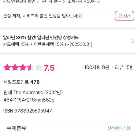
카드/간편결제 할인
무이자 할부
소득공제 450원
관심 저자, 시리즈의 출간 알림을 받아보세요
신청
알라딘 30% 할인! 알라딘 만권당 삼성카드
카드혜택 15% + 이벤트혜택 15% (~2025.12.31)
7.5
100자평 8편
리뷰 15편
세일즈포인트
478
원제 The Apprentic (2002년)
464쪽
154*216mm
882g
ISBN 9788925505947
주제분류
신간알림 신청