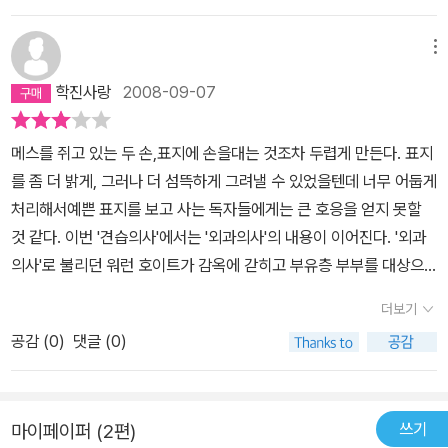
듯 했거든.어째 진도가 나가는 것 같으면서도계속 판만 벌려놓는 듯
한 건 나만 그런가.여튼 남자라서 알 수 없는 여성의 감각이라던지 통
메뉴
찰력을 볼 수 있음에 나름 만족.
학진사랑
2008-09-07
메스를 쥐고 있는 두 손,표지에 손을대는 것조차 두렵게 만든다. 표지
를 좀 더 밝게, 그러나 더 섬뜩하게 그려낼 수 있었을텐데 너무 어둡게
처리해서예쁜 표지를 보고 사는 독자들에게는 큰 호응을 얻지 못할
것 같다. 이번 '견습의사'에서는 '외과의사'의 내용이 이어진다. '외과
의사'로 불리던 워런 호이트가 감옥에 갇히고 부유층 부부를 대상으
로 연쇄살인 사건이 벌어지는데 리졸리는 잘 개켜진 잠옷을 보고 여
더보기
기까지 '외과의사'의 힘이 미치고 있음을 알게 되어 두려움을 느낀다.
공감 (
0
)
댓글 (0)
역시 무더운 여름,연쇄살인 사건의 서막이 오른다. '견습의사'의 뒷표
지에 보면 이 책을 설명하고 있는 내용중에 '외과의사'에서 범인으로
등장한 워런 호이트의 이름을 언급하고 있는데 나는 '외과의사'를 읽
쓰기
마이페이퍼 (2편)
다가 잠시 '견습의사'는 무슨 내용을 담고 있는가 호기심에 봤다가 이