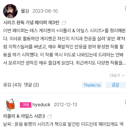
미 범인이 누구인지 알아버리고 말았다. 왜 범인의 이름을 적어놓았
물감
2023-08-10
메뉴
는지 알 수가 없다. 미리 본 독자들에게 문제가 있다고 말하진 못할테
지. 갑자기 억울한 생각이 든다.'견습의사'는 '외과의사'의 구성을 그대
시리즈 완독 기념 페이퍼 제3탄
로 따라간다. '외과의사'에서는 살인자의 손아귀에서 겨우 벗어난 생
이번 페이퍼는 테스 게리첸의 <리졸리 & 아일스 시리즈>를 정리해본
존자 캐서린 코델을 노리는 '외과의사'를 다루고 있다면 '견습의사'에
다. 의사로 활동하던 게리첸은 자신의 지식과 전공을 살려 '로빈 쿡'처
서는 캐서린을 구하려다 워런 호이트에게 죽임을 당할뻔한 리졸리를
럼 의학스릴러를 써냈고, 매우 폭발적인 반응을 얻어 왕성한 작품 활
노리는워런 호이트를다루고 있다.그리고 이 사건을 수사하며 캐서린
동을 하기 시작했다. 이 작품 역시 미드로 나와있는데 드라마는 안봐
가까이 다가간 리졸리의 동료 경찰 토머스 무어가 캐서린을 사랑하게
서 모르지만 원작은 매우 즐겁게 읽었다. 최근까지도 다양한 작품을
되어 두 사람은 결혼을 함으로써 사랑의 결실을 이룬다. 그럼 '견습의
써낸 걸로 아는데 국내에는 2010년에 나온 8편을 끝으로 미출간 되
더보기
사'에서는? 물론 여기에서도 FBI요원 딘과리졸리가 사랑에 빠지는
고 있다. 역시 한국에서는 인기가 없었나보다. 너무 오래 전에 읽어서
내용이 담겨있다. 이렇게 똑같은 전개로인해 조금 지루하게 느껴지지
공감 (
43
)
댓글 (2)
기억이 가물가물하지만 일단 정리해보자. 1. 외과의사 (2002) ★★
만 워런 호이트가 어떻게 될지, 또 다른 살인자인 '지배로'로 칭하는
★★★https://blog.aladin.co.kr/loveoctave/9282829보통
'그'는 누구인지 그 결말이 어떻게 될지 궁금해져서 긴장감을 높인다.
시리즈물의 주인공 직업은 저자의 본업을 따라가곤 한다. 그런데 게
hyeduck
2012-12-13
메뉴
누가 이 살인사건의 스승이고'견습의사'인지 알 수 없지만 워런 호이
리첸은 경찰을 주인공으로, 빌런을 의사로 만들었다. 그래서 빌런의
리졸리 & 아일스 시즌3
트와 짝을 이루어 살인을 하는 '그'로 인해 워런 호이트는 완전한 살인
활약이 어나더 레벨을 자랑하는 작품이 돼버렸다. 의학 스릴러인데
날씨 : 맑음 동명의 시리즈가 책으로 발간된 미드인데 재미있게도 역
자로 다시 태어난다. 자신을 봐 주는 워런 호이트가 있어 부부만을 노
전혀 어렵지도 딱딱하지도 않고 술술 읽혀져서 놀랬던 기억이 난다.