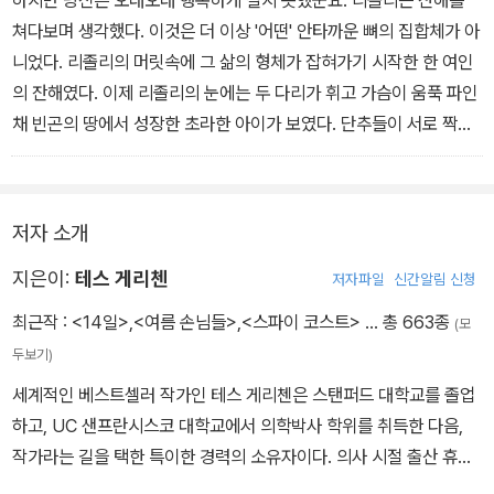
하지만 당신은 오래오래 행복하게 살지 못했군요. 리졸리는 잔해를
쳐다보며 생각했다. 이것은 더 이상 '어떤' 안타까운 뼈의 집합체가 아
한편, 외과의사는 의학 지식을 활용해 교묘한 방법으로 탈옥에 성공
니었다. 리졸리의 머릿속에 그 삶의 형체가 잡혀가기 시작한 한 여인
하고 제3의 살인현장에서는 이 두 명의 살인마가 손을 잡았다는 증거
의 잔해였다. 이제 리졸리의 눈에는 두 다리가 휘고 가슴이 움푹 파인
가 포착된다. 그리고 이제 피를 나눈 형제, 두 명의 사냥꾼이 노리는
채 빈곤의 땅에서 성장한 초라한 아이가 보였다. 단추들이 서로 짝이
최고의 먹잇감은 리졸리 자신이라는 사실이 분명해지는데...
맞지 않고 너덜너덜해진 블라우스를 입고 사춘기를 보낸 아이가 보였
다. 그때도 이 소녀에게 남다른 무언가가, 특별한 무언가가 있었을
까? 눈빛이 단호했다거나 턱이 치켜 올라갔다거나 하는 특징 말이다.
저자 소개
앞으로 훨씬 더 나은 삶을 살게 되리라는 것을 암시하는 모종의 특징
이 있었을까? - 본문 172쪽에서
지은이:
테스 게리첸
저자파일
신간알림 신청
최근작 :
<14일>
,
<여름 손님들>
,
<스파이 코스트>
… 총 663종
(모
두보기)
세계적인 베스트셀러 작가인 테스 게리첸은 스탠퍼드 대학교를 졸업
하고, UC 샌프란시스코 대학교에서 의학박사 학위를 취득한 다음,
작가라는 길을 택한 특이한 경력의 소유자이다. 의사 시절 출산 휴가
를 보내는 동안 소설을 쓰기 시작했다. 1987년 첫 소설을 출간한 이