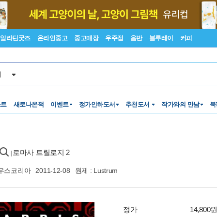
알라딘굿즈
온라인중고
중고매장
우주점
음반
블루레이
커피
서
스트
새로나온책
이벤트
정가인하도서
추천도서
작가와의 만남
북
로마사 트릴로지 2
|
우스코리아
2011-12-08
원제 : Lustrum
정가
14,800