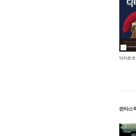
딕타토르
판타스틱 