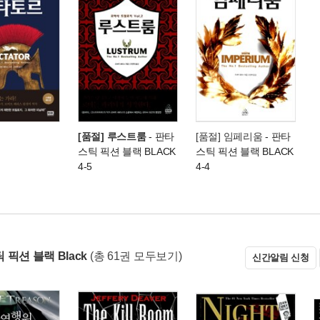
[품절] 루스트룸
- 판타
[품절] 임페리움
- 판타
스틱 픽션 블랙 BLACK
스틱 픽션 블랙 BLACK
4-5
4-4
픽션 블랙 Black
(총 61권 모두보기)
신간알림 신청