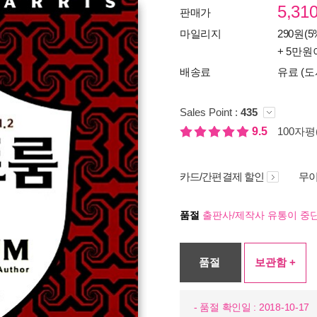
5,31
판매가
마일리지
290원(5
+ 5만원
배송료
유료 (도
Sales Point :
435
9.5
100자평(
카드/간편결제 할인
무이
품절
출판사/제작사 유통이 중단
품절
보관함 +
- 품절 확인일 : 2018-10-17