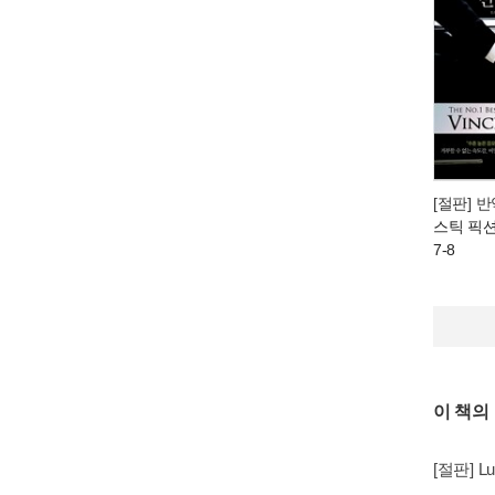
[절판] 
스틱 픽션
7-8
이 책의
[절판] Lu