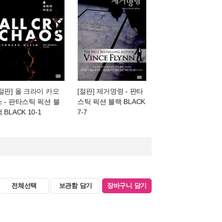
[절판] 올 크라이 카오
[절판] 제거명령
- 판타
스
- 판타스틱 픽션 블
스틱 픽션 블랙 BLACK
 BLACK 10-1
7-7
전체선택
보관함 담기
장바구니 담기