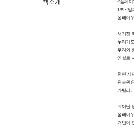
책소개
<폼페이
1부 <
폼페이우
서기전 
누리기도
우려와 
연설로 
한편 서
원로원은
카틸리나
뛰어난 
폼페이우
거인이 