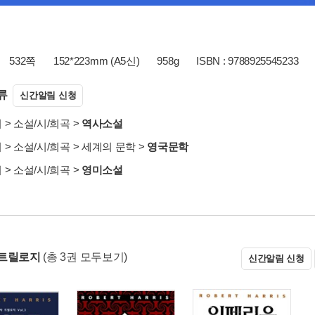
532쪽
152*223mm (A5신)
958g
ISBN : 9788925545233
류
신간알림 신청
서
>
소설/시/희곡
>
역사소설
서
>
소설/시/희곡
>
세계의 문학
>
영국문학
서
>
소설/시/희곡
>
영미소설
 트릴로지
(총 3권 모두보기)
신간알림 신청