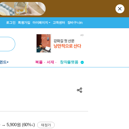
로그인
회원가입
마이페이지
고객센터
장바구니
(0)
펀드
북플
서재
투비컨티뉴드
창작플랫폼
투비컨티뉴드
원
→ 5,900원 (60%↓)
재정가