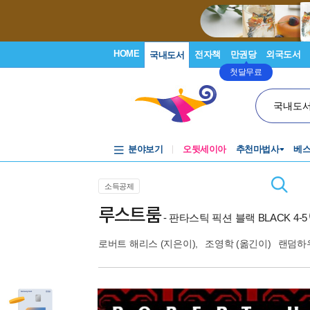
HOME
전자책
만권당
외국도서
국내도서
첫달무료
국내도
분야보기
오뒷세이아
추천마법사
베
소득공제
루스트룸
- 판타스틱 픽션 블랙 BLACK 4-5
로버트 해리스
(지은이),
조영학
(옮긴이)
랜덤하