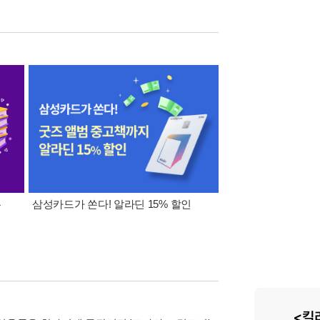
폰
삼성카드가 쏜다! 알라딘 15% 할인
이 달의 적립금 혜택