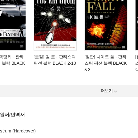
반역행위
- 판타
[품절] 킬 룸
- 판타스틱
[절판] 나이트 폴
- 판타
 블랙 BLACK
픽션 블랙 BLACK 2-10
스틱 픽션 블랙 BLACK
5-3
랙
더보기
 원서/번역서
strum (Hardcover)