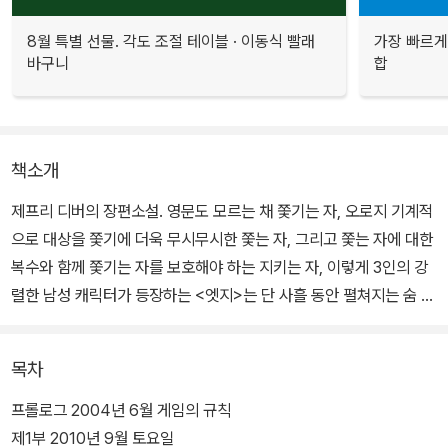
8월 특별 선물. 각도 조절 테이블 · 이동식 빨래
가장 빠르게
바구니
합
책소개
제프리 디버의 장편소설. 영문도 모르는 채 쫓기는 자, 오로지 기계적
으로 대상을 쫓기에 더욱 무시무시한 쫓는 자, 그리고 쫓는 자에 대한
복수와 함께 쫓기는 자를 보호해야 하는 지키는 자, 이렇게 3인의 강
렬한 남성 캐릭터가 등장하는 <엣지>는 단 사흘 동안 펼쳐지는 숨 막
히는 추격과 심리전을 첫 페이지부터 마지막 페이지까지 쉴 새 없이
몰아붙이는, 그야말로 속도의 극한을 보여 주는 작품이다.
목차
제프리 디버는 이번에도 어떠한 위험 속에서도 대상을 안전하게 보호
프롤로그 2004년 6월 게임의 규칙
하는 정부 비밀 기관 소속의 경호관, 일명 양치기(shepherd)와 정보
제1부 2010년 9월 토요일