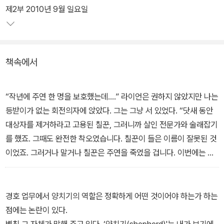
추출 전문가 캘꾼(lifter)을 등장시켜 극적 요소와 함께 새로운 재미를
제2부 2010년 9월 일요일
더한다. 출간 후 뉴욕 타임스 베스트셀러 최상위권을 기록했으며 201
1년 인터내셔널 스릴러 라이터스(ITW) 어워드 최종 후보작에 선정
되기도 했다.
책속에서
클라이언트에게 의뢰를 받아 대상으로부터 중요 정보를 캐내는 일을
하는 '물리적 정보 추출 전문가' 헨리 러빙. 정보를 얻기 위해서 대상
“작년에 주연 한 명을 보호했는데….” 라이언은 권하지 않았지만 나는
에게 어떠한 잔혹한 행위도 서슴지 않는 러빙에게 몇 해 전 스승을 잃
등받이가 없는 회전의자에 앉았다. 그는 그냥 서 있었다. “닷새 동안
은 정부 비밀 기관의 경호관 코르트는 러빙에 대한 복수만을 노리며
대상자를 제거하라고 고용된 칠꾼, 그러니까 살인 전문가와 술래잡기
하루하루를 살아간다.
를 했죠. 그때도 완전한 착오였습니다. 칠꾼이 들은 이름이 잘못된 것
이었죠. 그러거나 말거나 칠꾼은 주연을 죽였을 겁니다. 이번에는 형
이즈음, 러빙의 새로운 목표물이 워싱턴 D.C.의 한 경찰관 라이언 케
사님을 쫓고 있는 자가 칠꾼이 아니라 캘꾼입니다. 그런 표현 들어 보
슬러라는 소식이 날아들고, 코르트는 지금이야말로 러빙을 잡을 절호
신 적 있습니까?”
의 기회라 생각하며 임무를 맡는다. 자신이 왜 러빙의 목표물이 되었
“그런 것 같군요. 신문자를 말하는 거죠? 전문적인.”
경호 업무에서 양치기의 역할은 정확하게 어떤 것이어야 하는가 하는
는지 알지도 못한 채 전문 경호관 코르트의 보호를 받아야 하는 케슬
그만하면 정확한 셈이었다. 나는 고개를 끄덕였다. “칠꾼으로 얘기가
점에는 논란이 있다.
러와 가족들. 코르트는 케슬러와 그 가족들을 털끝 하나 다치지 않게
끝나는 게 아닙니다. 착오건 아니건 위험한 건 형사님뿐이죠. 그런데