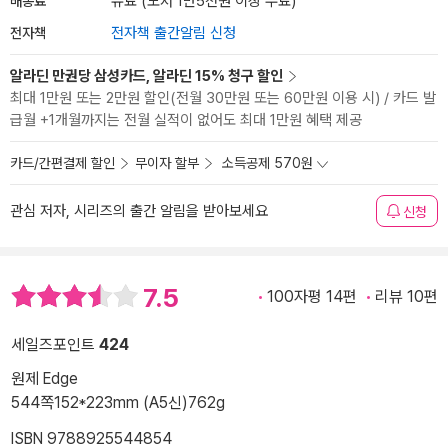
배송료
유료 (도서 1만5천원 이상 무료)
전자책
전자책 출간알림 신청
알라딘 만권당 삼성카드, 알라딘 15% 청구 할인
최대 1만원 또는 2만원 할인(전월 30만원 또는 60만원 이용 시) / 카드 발
급월 +1개월까지는 전월 실적이 없어도 최대 1만원 혜택 제공
카드/간편결제 할인
무이자 할부
소득공제 570원
관심 저자, 시리즈의 출간 알림을 받아보세요
신청
7.5
100자평 14편
리뷰 10편
세일즈포인트
424
원제 Edge
544쪽
152*223mm (A5신)
762g
ISBN 9788925544854