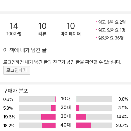
게 보호하는 정부 비밀 기관 소속의 경호관, 일명 양치기(shepherd)
와 정보 추출 전문가 캘꾼(lifter)을 등장시켜 극적 요소와 함께 새로
운 재미를 더한다. 《엣지》는 출간 후 뉴욕 타임스 베스트셀러 최상위
읽고 싶어요 2명
14
10
10
권을 기록했으며 2011년 인터내셔널 스릴러 라이터스(ITW) 어워드
읽고 있어요 1명
100자평
리뷰
마이페이퍼
최종 후보작에 선정되기도 했다. 위기에 처한 형사와 그 가족을 사이
읽었어요 36명
에 두고 인정사정없는 두 전문가가 만났다. 한 명은 그들을 파괴하기
이 책에 내가 남긴 글
위해, 다른 한 명은 그들을 보호하기 위해 클라이언트에게 의뢰를 받
로그인하면 내가 남긴 글과 친구가 남긴 글을 확인할 수 있습니다.
아 대상으로부터 중요 정보를 캐내는 일을 하는 ‘물리적 정보 추출 전
문가’ 헨리 러빙. 정보를 얻기 위해서 대상에게 어떠한 잔혹한 행위도
로그인하기
서슴지 않는 러빙에게 몇 해 전 스승을 잃은 정부 비밀 기관의 경호관
코르트는 러빙에 대한 복수만을 노리며 하루하루를 살아간다. 이즈
구매자 분포
음, 러빙의 새로운 목표물이 워싱턴 D.C.의 한 경찰관 라이언 케슬러
10대
0.8%
0.6%
라는 소식이 날아들고, 코르트는 지금이야말로 러빙을 잡을 절호의
20대
3.9%
5.8%
기회라 생각하며 임무를 맡는다. 자신이 왜 러빙의 목표물이 되었는
30대
14.4%
19.6%
지 알지도 못한 채 전문 경호관 코르트의 보호를 받아야 하는 케슬러
40대
20.7%
18.2%
와 가족들. 코르트는 케슬러와 그 가족들을 털끝 하나 다치지 않게 보