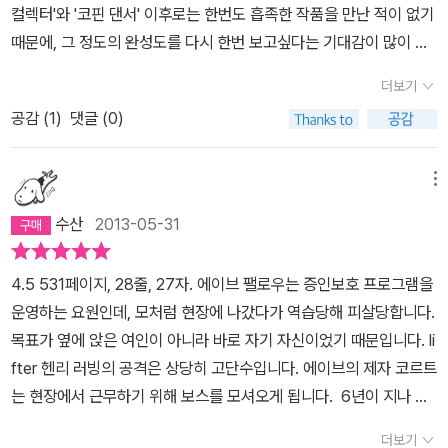
걸리면 누구라도 복종하도록 되어있었다. 정말 수많은 범죄자를 봐왔
컬렉터'와 '코핀 댄서' 이후로는 한번도 흡족한 작품을 만난 적이 없기
이다. 러빙을 잡기 위한 기회만을 노리고 있던 코르트에게 어느 날
지만 이번 범인은 악질 중에 악질이었다. 게다가 공범들까지 있었으
때문에, 그 정도의 완성도를 다시 한번 보고싶다는 기대감이 많이 작
정말 기회가 찾아온다. 워싱턴 D.C의 한 경찰관 케슬러를 타깃으로
니 참 어지간히도 어려운 상대였다. 매번 이렇게 초 신선한 적들을 창
용했던 것 같다.디버의 작품들은 크게 라임 시리즈를 필두로 한 시리
러빙이 캘꾼으로 고용되었다는 정보를 얻은 것이다. 코르트는 이제
더보기
조해내는지, 작가의 뇌구조가 알고 싶다.지금껏 디버는 범인과의 대
즈물과 스탠드얼론(독립형 작품)으로 나누어지는데, 그의 경우는 전
양치기 본연의 임무인 주연 보호와 함께 복수의 기회를 얻게 된 셈.
결구도 플롯을 고집해왔다. 주인공과 범인의 교차 시점으로 미친 속
공감 (
1
)
댓글 (0)
자에 비해 후자의 완성도가 다소 떨어지는 편이다. 시리즈물을 별로
그야말로 직업정신에 무자비하게 충실한 두 남자 코르트와 러빙은
도감, 불타는 심리전, 넘치는 텐션을 잔뜩 보여주던 기존작들과 다르
선호하지 않는 나의 개인적 취향과는 별개로, 아무래도 그는 시리즈
쉴 새 없이 이어지는 추격전 속에서 서로의 빈틈을 노리고, 자신이 도
게 이번 작품은 주인공 일인칭 시점에 가까웠다. 카메라 열 대로 촬영
물에 더 많은 애착을 기울이는 것으로 보인다.본작 '엣지'는 스탠드얼
메뉴
대체 왜 쫓기는지조차 모르는 경찰관 케슬러와 그의 가족들은 계속되
하던 방송이 카메라 한 대로 줄어버리면 당연히 퀄리티가 떨어지게
론이다. 역시 혹시나 하는 기대감으로 집어든 책이다. 결론부터 말하
는 도망과 은신 속에 지쳐가고…. 역시나 무지한 난 제프리 디버란 작
수산
2013-05-31
되어있다. 그래서 지상파 중계방송에 가깝던 디버의 스타일은 유튜브
자면 이 책은 디버의 작품으로 믿기 힘들 정도의 졸작 수준이다. 유명
가를 그의 대표작인 《링컨 라임 시리즈》로 만나보질 못했다. 그가 존
비제이의 일인 방송으로 전락했다. 비제이들은 혼자 방송을 책임져야
작가가 매너리즘에 빠지는 모습이야 흔한 일이지만, 이 책의 경우는
경해마지 않는 이언 플레밍의 007시리즈를 기려 집필한 《카르트 블
4.5 531페이지, 28줄, 27자. 에이브 팰로우는 증인보호 프로그램을
하기 때문에 매우 분주하다. 그처럼 이 책의 주인공도 혼자 이끌어가
솔직히 집필의 의도가 의심될 정도로 내용이 빈약하다. 주인공을 비
랑슈》를 통해 첫 대면을 했으니 말이다. 하지만 《엣지》만으로도 왜
운영하는 요원인데, 모처럼 현장에 나갔다가 역습당해 피살당합니다.
느라 쉴 새 없이 바쁘다. 그러다 보니 스토리는 점점 입체감이 떨어지
롯한 여러 캐릭터들도 평면적이며, 대사 또한 사설이 많고 별다른 위
수많은 독자들이 제프리 디버의 작품에 열광하는지 이유를 알 것 같
목표가 옆에 앉은 여인이 아니라 바로 자기 자신이었기 때문입니다. li
고, 작가의 전매특허인 디테일한 묘사들은 투머치가 돼버렸다. 그 굉
트감이 묻어있지 않다.중반부 이후에는 솔직히 너무 지루해서 속독으
았다. 어떤 북로거님이 마이클 코넬리와 더불어 돈 안 아까운 작가라
fter 헨리 러빙의 공격은 상당히 고단수입니다. 에이브의 제자 코르트
장한 악역의 플레이나 매력도 일부만 보여주었고, 흐름을 비틀기 위
로 대충 읽고 페이지를 넘길 수 밖에 없었다. 바로 전에 읽었던 '요 네
고 평가했던데, 아직 제프리 디버의 대표작인 《링컨 라임 시리즈》를
는 현장에서 근무하기 위해 보스를 모셔오게 됩니다. 6년이 지나 코
해 넣었던 조/주연들의 서브 내용들도 흐지부지한 마무리로 끝나곤
스뵈'의 '레오파드'를 그 두꺼운 분량에도 불구하고 문장 하나하나에
접해보진 못했지만, 그런 평가를 받아도 될 만한 작가라는 생각이 들
르트는 라이언 케슬러 경관을 보호하는 임무를 맡게 됩니다. 아내 조
했다. 주인공을 제외한 모든 조각들이 하나 되지 못하고 따로 놀고 있
몰입해서 읽었던 것과 비교하면, 막말로 초보작가 수준으로 느껴질
더보기
었을 정도다. 이 작품은 지금껏 읽었던(그리 많이 읽은 것도 아니지