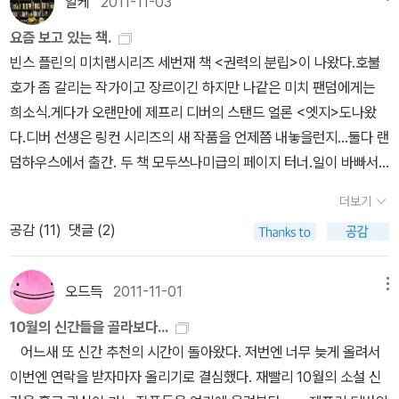
선물로 하지 뭐.
알케
2011-11-03
미를 주었던 책. (같이 구입한 책은 뒷전) 나는 이런 성장 소설에 약하
같습니다. 원래 켄 브루언의 <더 가즈>라는 책이 작년에 나오기로
(재치는 있지만 현실적이라서 무서운..)2. 엣지 - 제프리 디버말이 필
다. 하지만 그만큼 재미도 있다고!! 전혀 기대를 하지 않던 책이었기에
되어 있었는데 나오질 않네요 ㅜ.ㅜ 켄 브루언은 굉장히 거칠다는 느
요즘 보고 있는 책.
요있나? 제프리 디버다.링컨 라임 시리즈로 많은 사람들의 열망을 가
재미가 배가 되었던 것 같다. 그러니까 지금 보게 되면 이때 만큼의 재
낌을 주는 작가입니다. 영화 <선셋대로>에 대한 오마쥬라고 하는 <
빈스 플린의 미치랩시리즈 세번재 책 <권력의 분립>이 나왔다.호불
지고있으나, 최근작 '엣지'가 링컨 라임 시리즈가 아니라하더라도 놓
미는 못 느낄지도. 중간에 페이지가 뒤집힌 잘못된 제본만 아니면 다
런던대로>. 이 작품도 꽤 거칠고 질펀한 분위기를 풍기는데, 사실 전
호가 좀 갈리는 작가이고 장르이긴 하지만 나같은 미치 팬덤에게는
칠 수 없는 책임에 분명하다. 붉은색의 바탕에 끊어질 듯 말듯한 밧줄
시 읽어 볼 법도 한데. 여동생은 그 때문에 재미가 줄었다고 하지만 그
이 작품보다 티에리 종케의 <독거미>를 밀었습니다. 강렬하기로 치
희소식.게다가 오랜만에 제프리 디버의 스탠드 얼론 <엣지>도나왔
의 인상적인 표지다. 어떤식으로 독자를 이끌어나갈지, 어떻게 책을
이전에 자기 취향은 아니었다고 말했었다.예전에 미국 시트콤 프렌즈
면 이 작품보다 그쪽이 훨씬 나았기 때문이죠. 켄 브루언에 대한 기대
다.디버 선생은 링컨 시리즈의 새 작품을 언제쯤 내놓을런지...둘다 랜
단숨에 읽게 만들지. 기대되는 작품, <엣지>.3. 백은의 잭 - 히가시노
에서 조이와 레이첼이 서로의 책을 바꿔읽는데. 그때 바뀐 책이 작은
가 한몫했다는 생각입니다. (완전 인정하기 힘들다는 것은 아니고
덤하우스에서 출간. 두 책 모두쓰나미급의 페이지 터너.일이 바빠서
게이고아, 9월에도 히가시노 게이고의 책을 추천했는데! 이번에도 놓
아씨들과 샤이닝이었다. 조이는 울었다. 레이첼이 그의 머리를 쓰다
요...) 갈수록 한국에서 잘 안풀리는 로버트 크레이스의 데몰리
안읽고 꽂아두거나 가방속에 내팽겨쳐진 책도 많지만이 책들은 안볼
칠 수가없다. <백은의 잭>! 표지의 눈덮인 산을 보면 눈치채다시피
더보기
듬으며 베스가 죽어. 라고 말을 할때 충격을 받아서. 이때 조이가 냉동
션 엔젤입니다. 이 책은 스탠드 얼론이지만 콜&파이크의 LA와 세계
수가 없다.<사라진 스푼>은 주기율표에 실린 원소들의 호구조사서
스키장에 날아온 괴한의 폭탄을 묻었다는 협박장을 시작으로한 이야
공감 (
11
)
댓글 (2)
실에 샤이닝을 넣어 둔 것을 보고 엄청 웃었었다. 레이첼이 방문이 벌
관(?)=무대를 공유하고 있습니다. 파이크의 호구친구 존 첸도 등장
겸 사마천식 분류로 치자면 '열전'...빌 브라이스 이래 과학자가 아닌
기이다. 출간 한 달 만에 현지에서 밀리언셀러로 올랐으며, 연이어 영
컥 열리자 읽고 있던 샤이닝을 움켜쥐고 놀래 경계 태세를 취했던 것
하지요. 엘비스 콜 & 조 파이크 시리즈는 일단 국내에 공개된 바가 너
작가나 저널리스트들이 쓴 과학책은당장 읽지 않더라도서가에두면
화화된 작품이다. 호, 불호가 유난히 많은 히가시노 게이고, 이번의 작
도. 깔깔깔 시핑뉴스는 책 보다 영화가 먼저였다. 순전히 '케빈스페이
무나 적습니다. 좀 더 많은 작품을 접해보면 그 매력적인 캐릭터들이
오래 오래 읽힌다는게 나의 경험칙.빌 브라이슨의 <거의 모든 것의
오드득
2011-11-01
메뉴
품은 어떠할지 기대된다.4. 가사사기의 수상한 중고매장 - 미치오 슈
시' 때문에 본 영화지만 그 때문이라도 보게 된 게 어디냐며 케빈 스페
훨씬 더 인기를 얻을 수 있을텐데... 정작 평이 좋은 작품들은 발간이
역사>는 구입하고 3년만에 읽고서 땅을 쳤다.왜 미리 읽지 않았던
스케<해바라기가 피지 않는 여름>,<달과 게>,<까마귀의 엄지> 등
10월의 신간들을 골라보다...
이시에게 역시 당신은 최고의 배우라고, 그렇기 때문에 당신을 좋아
안되고 있는 현실... 슬프네요. <투미닛룰>이나 국내 소개된 다른 크
가...이재미난 책을.또 좀비소설의 명작 <세계대전Z>를 쓴 브룩스의
이미 한국에서도 꾸준한 독자층을 가진 작가 미치오 슈스케의 근간이
어느새 또 신간 추천의 시간이 돌아왔다. 저번엔 너무 늦게 올려서
하는거라고, 당신의 선택은 최고 였다고 엄지를 내밀었었다. 영화를
레이스의 작품보다 훨씬 흥미진진하게 읽을 수 있습니다. <호스티지
출세작 <좀비 서바이벌 가이드>도 나왔다.정색하고 좀비로부터 살아
다. 이 작가의 소설은 읽어보지 않았지만 기대되는 마음으로 고른 작
이번엔 연락을 받자마자 올리기로 결심했다. 재빨리 10월의 소설 신
보고 난뒤 감정 이입도 너무 심해서 배경이 된 뉴펀들랜드까지 뛰어
>와 콜&파이크 시리즈도 볼 수 있는 날이 오길. 크레이스 파이팅.
남는 법을 이야기하는 이 작가의 능청에 박수를.....요근래 내가 가장
품이다. 이전의 글들은 어두운 분위기가 많았다면, 이 작품은 작가가