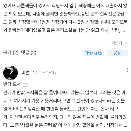
의 행동과 충동에 의해 결정된다는 이야기는 상당히 공감도 가고 상
묘사, 찰리 파커의 주변을 둘러싼 신비로운 분위기가 묘한 스릴감을
었어요.다른책들이 있어서 희망도서 입수 책중에는 아직 대출하지 않
같은 범죄자는 아니”라는…. 아, 암튼 신나게 읽어놓고 나중에 더 생
당히 마음에 새겨두어야 할 이야기인 것 같다. 웅...두꺼운 하드커버.
자아냅니다. 이 작품에서 영매 등이 등장하긴 하지만 대놓고 초자연
은 책도 있는데, 나중에 풀리면 읽을까봐요.종말 문학 걸작선은 2권
각을 복잡하게 만든 작품이다. 에이, 나라꼴이 요 모양이니 독서도 맘
이거 읽으러 여행이라도 가야 하나. 하나씩 읽어주는 이런 류의 책들.
적인 소재를 다루지는 않고 있으며 시리즈의 첫 작품답게 꽤 충실하
도 함께 신청했는데 1권만 신청되어 다시 2권 신청했습니다.오디오북
대로 못해요!
평등이 뭐에요, 먹는 건가요..뭐 그런 류의 이야기일 것으로 생각되고.
게 쓰여 독자의 기분을 좋게합니다. 이 책 다음으로 시리즈의 9편이
과 함께듣기재미있을것 같은 추리소설들나는 안 읽고 제부, 신랑, 도
사실 그 얘기부터가 공감이 되어 샀다는. 노란색 표지가 인상적이기
뜬금없이 소개되어 그 간격만을 실감하게 만들었죠. 출판사의 명백한
련님은 재미있게 읽으실듯.괜찮아보여 우선 도서관에 신청하고 나중
도 하고. 세상은 바뀌고 있고 기존의 많은 고정관념들이 다른 새로운
더보기
실패! 해리보슈 시리즈입니다. 구입해 놓고 아직 읽질 않아서... 다
에 구입예정.가끔은 상식도 좀 쌓아보고
관념들도 대체되고 있는 즈음. 끼인 세대로서의 내가 머리가 굳지 않
공감 (
2
)
댓글 (2)
만 <다크니스 모어 댄 나잇>이 더 평이 좋았던지라 이 작품이 올라온
도록 하기 위해서는 어떻게든 이런 이야기들을 따라잡고 있어야 한
것은 의외입니다. 해리 보슈 시리즈는 1년에 2-3권 소개되기 때문에
다. 개인적으로 관심도 크지만, 세대적으로 뒤쳐지지 않기 위한 노력
표가 분산되는 경우입니다. 시리즈의 인기는 단연 최고가 아닐까 싶
버벌
2011-11-15
메뉴
의 일환이기도 하다. 제프리 디버의 책을 살 때는 좀 망설여질 때가 있
네요. 이 책 굉장히 재미있습니다. 숨은 진주를 발견하는 느
다. 링컨 라임 시리즈가 아니면 잘 손이 안 가게 된다는 건데. 다른 책
반값 도서
낌. 스릴러 팬들이 좋아할만한 요소는 다 갖추었으면서도 작가의 필
들도 그 정도의 질을 담보할 지는 잘 모르겠어서 말이다. 그래도 뭐...
원래가 반값 도서쪽은 잘 들여다보지 않는다. 일부러 그러는 것은 아
력 또한 뛰어나다는 생각입니다. 전 하필 파본으로 읽어서 기억이 좋
좋아하는 작가니까..하는 맘으로 하나 사봤다. 존 하트의 <라스트 차
니고, 여기저기 기웃 기웃거리다 보면 그런 곳이 있구나~ 라는 것을
진 않지만 재미만큼은 정말 인정할 수 밖에 없겠네요. 저는 이 책
일드>는 여러 분들이 좋다고 했고 맥카시의 작품들에 비긴다 해서 사
잃어버리는? 생각날 때 한번씩 둘러보는 편인데 아.... 온다 리쿠
은 살짝 의외인게, 설정자체는 좋았지만 그만큼의 재미를 살렸는지는
보았고.무라카미 하루키의 에세이를 좋아한다. 따라서 이 <잡문집>
가. 이번엔 온다리쿠 특집인지. 그녀의 많은 책들이 반값에 올라와있
의문이었거든요. 일단 너무 방어측(주인공)의 입장에서만 일이 진행
이 나왔을 때 바로 사기로 마음 먹었었고. 이 책을 사기 위해 장바구니
다. 그 중 '삼월은 붉은 구렁을' 이 책이 반값 할인을 한다. 서점에서 표
되다보니 루즈해진다고나 할까요. 제프리 디버의 유명 시리즈인 '링