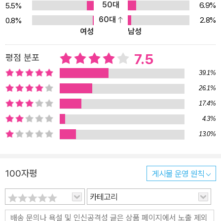
50대
6.9%
5.5%
호하는 한편 필생의 적인 러빙을 잡기 위해 치밀한 작전을 펴기 시작
60대
2.8%
0.8%
하는데…. 엣지, 필요한 정보를 얻기 위해 상대방의 모서리(edge)를
여성
남성
찾아내어 공격하라 정보를 아는 자, 정보를 쫓는 자, 정보를 아는 자를
지키는 자의 3일 간의 스릴 넘치는 대결 침상에 누운 채 머리로만 범
7.5
평점 분포
인을 쫓는 범죄학자와 기상천외한 악당들(링컨 라임 시리즈), 편지 하
39.1%
나만으로도 대상의 성별, 나이, 습관, 거주지까지 알아낼 수 있는 의문
26.1%
문서 감정가(악마의 눈물), 최고의 해킹 전문가(블루 노웨어) 등 작품
17.4%
속에 다양한 직업군을 지닌 주인공을 등장시켰던 디버가 이번에는 정
부 비밀 기관 소속의 경호관과 물리적 정보 추출가라는 새로운 캐릭
4.3%
터와 함께 돌아왔다. 상대방의 제거를 원하는 클라이언트에게 고용된
13.0%
이들을 칠꾼(hitter), 상대방으로부터 정보를 제공받길 원하는 클라
이언트에게 고용된 이들을 캘꾼(lifter)이라 하는데 《엣지》의 주인공
100자평
게시물 운영 원칙
‘코르트’와 대적하는 것은 바로 무자비한 물리적 정보 추출 전문가 ‘캘
꾼’ 헨리 러빙이다. 칠꾼이 의뢰받은 대상의 제거에만 온 신경을 집중
카테고리
하는 데 반해, 캘꾼은 정보를 추출하기 위해 대상의 온갖 약점을 파고
들기에 여념이 없는데 ‘모서리/엣지’가 바로 이런 의미의 은어로 작품