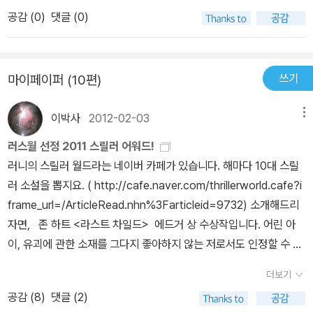
앤, 딸 어맨더, 조앤의 동생 마리가 포함됩니다. 조앤의 요청으로 어맨
어 몰입이 여러 번 끊어졌다.대신에 주인공의 캐릭터 설정만큼은 작
정도다. '남겨진 자들' 이후 계속적으로 지적해온 식상한 페이크씬 역
만) 크라임 스릴러 작품 중 가장 빠른 스피드 전개를 자랑한다. 게다
공감 (
0
)
댓글 (0)
더는 라이언의 친구인 카터 전직 경관이 맡게 됩니다. 피보호자와 이
가가 영혼을 갈아 넣었다. 경호팀의 지휘를 담당하는 그의 역할은 캘
시 어김없이 등장한다. 언제나 평균이상은 한다는 믿음을 가졌던 디
가 두 프로의 숨 막히는 심리전과 상대의 허를 찌르는 공격은 아주~!
야기를 하면서 이동을 촉구할 때 러빙의 공격이 있습니다. 철저하게
꾼의 타깃들을 보호하고 안전장소로 대피시키는 것이다. 그러나 캘꾼
버와의 인연도 이제는 추억으로 남겨질 듯 하다.<사족> 사전에도 없
상투적인 표현으로 손에 땀을 쥐게 한다. 아, 원래 손에 땀이 좀 많긴
모습을 감추어야 한다는 것을 아무리 말해도 듣지 않는 피보호자들
에게 죽은 스승을 생각하면 어떻게든 캘꾼을 잡고 싶어 했다. 상황에
는 은어나 신조어를 번역하느라 진땀을 흘렸을 번역가를 생각하면 별
하다. 수많은 스릴러 마니아들의 평가를 믿어 의심치 않으며 《링컨
쓰기
마이페이퍼 (10편)
때문에 코르트는 계속 위기에 처합니다. 현직 경관으로서 허리에 차
맞게 융통성을 발휘하려는 현장팀과 달리 법무부는 매뉴얼대로만 움
로 트집잡고 싶은 생각이 없지만, 고심의 결과물이었을 '칠꾼'이니 '캘
라임 시리즈》를 기회가 온다면 1편부터 꼼꼼하게 읽어보고 싶다. 그
고 있는 총을 사용하고자 하는 라이언, 조울증 증세로 오락가락하는
직였고, 주인공이 범인을 쫓는 게 개인적인 욕심이라고 여겼다. 본인
꾼'이니 하는 희한한 단어는 아무리 생각해도 민망스럽다. 차라리 '집
리고 마이클 코넬리의 《해리 보슈 시리즈》도 함께 말이다. 잘 만들어
이박사
2012-02-03
메뉴
마리, 왕성한 활동을 금지당해 분노하는 어맨더, 동생과 남편, 의붓딸
도 스승의 복수를 위한 집착이란 걸 어느 정도는 인정했다. 그럼 나머
행자'와 '심문자' 정도로 편하게 번역하는 편이 낫지 않았을까...
진 스릴러는 도통 책을 손에서 내려놓지 못하게 하는 마력이 있다. 때
에 대해 신경을 곤두세우는 조앤, 그리고 전체작전을 관장하고자 하
지는 무엇이냐. 보드게임을 좋아하는 그의 성향 때문이었다. 카드, 체
러스월 선정 2011 스릴러 어워드!
문에 종종 직장 생활이나 가정생활에 지장을 줄 수도(?) 있다. 하지만
는 검사 제이슨 웨스터필드 등 외에도 문제는 넘쳐납니다. 단순히 보
스, 퀴즈, 퍼즐 같은 게임 매니아인 주인공은 캘꾼이 자신처럼 이 사태
러니의 스릴러 월드라는 네이버 카페가 있습니다. 해마다 10대 스릴
그 정도의 파괴력을 가진 작품을 한 번 만나나 봤으면 하는 나름의 호
호하는 업무에서 벗어나 적극적으로 노리는 자들을 찾아내려는 코르
를 하나의 게임으로 생각하고 있고, 자신들을 게임 말처럼 플레이 중
러 소설을 뽑지요. ( http://cafe.naver.com/thrillerworld.cafe?i
기도 가지고 있으니. 자, 무엇부터? 아, 직업에 대한 이야기. 혼동하
트는 우수한 제자(클레어 두보이스)를 둔 덕분에 가능성을 하나씩 제
이라는 것을 눈치챘다. 모든 게임에는 룰이 있고, 그 룰에 따라 역전도
frame_url=/ArticleRead.nhn%3Farticleid=9732) 소개해드리
지 말아야겠다는 생각은 분명 가지고 있다. 세상에는 필요하지 않은
거해 나갑니다. 여러 차례의 반전이 나타나는데, 인간이 갖고 있는 한
가능하고 체크 메이트도 가능하다. 눈앞에 난관이 닥칠 때마다 게임
자면, 존 하트 <라스트 차일드> 에드거 상 수상작입니다. 어린 아
직업, 나아가 없어져야 할 직업이 분명 존재한다. 게다가 그 직업의 마
계, 즉 정보의 부재와 편재 때문에 어쩔 수 없는 상황입니다. 121208
룰을 적용하여 판을 뒤집으려는 시도가 참 새로웠다. 내가 보드게임
이, 유괴에 관한 소재를 그다지 좋아하지 않는 저로서도 인정할 수 밖
스터 급 인물이 있다면, 이는 재앙일 수도 있다. 그런데 세상엔 가끔
-121209/121209
세계를 잘 몰라서 그냥 넘긴 구간이 많았다는 사실만 빼면 말이다. 여
에 없는 재미입니다. 주인공 소년의 아이답지 않은 성숙함이 슬픔의
씩 그런 마스터들에게 존경과 찬사를 보내는 살짝 정신이 모자란 이
더보기
튼 냉정한 경호관에게 감정이 생겨 이성이 왔다 갔다 하는 모습이 재
정서를 자아냅니다. 누군가 지적한대로 감정의 과잉이 있을지도 모
들이 있다. 아무리 직업엔 귀천이 없다고 공식적으로만(!) 떠드는 세
미있어 끝까지 읽었던 작품이다. 궁시렁 대면서도 디버의 스탠드얼론
공감 (
8
)
댓글 (2)
르지만, 계속 이어지는 흥미진진한 사건의 전개로 늘어지지 않고 스
상이라지만, 그래도 쓰레기를 떠받들고 추앙하는 사이코 패스 같은