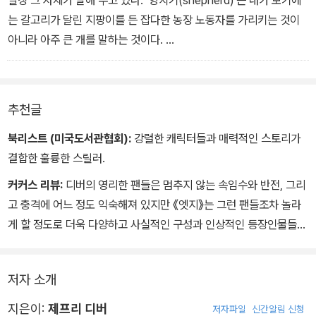
별칭 그 자체가 말해 주고 있다. ‘양치기(shepherd)'는 내가 보기에
보호하는 한편 필생의 적인 러빙을 잡기 위해 치밀한 작전을 펴기 시
캘꾼은 말입니다…. 놈은 형사님의 가족을 목표로 삼을 겁니다. 모서
는 갈고리가 달린 지팡이를 든 잡다한 농장 노동자를 가리키는 것이
작하는데…
리(edge), 그러니까 자기가 원하는 걸 말하도록 강요할 수단을 확보
아니라 아주 큰 개를 말하는 것이다.
하기 위해 뭐든 할 거란 말입니다. 착오였다는 걸 놈이 깨달았을 때에
개에 대해서는 잘 알지 못하지만 들판에서 양들을 몰고 다니는 양치
는 형사님과 가까운 누군가가 심각하게 다쳤을 가능성이 있습니다.
기 개가 있는가 하면 양 떼를 지키고 약탈하러 온 육식 동물들이 아무
그보다 더 심각한 상황이 벌어질 수도 있고요.”
리 크고 수가 많다고 해도 놈들을 공격하는 양치기 개가 있다는 건 알
추천글
고 있다. 우리 경호관들의 역할은 둘 중 어느 것일까? “양치기의 일은
주연을 보호하는 거야. 그게 다지. 캘꾼과 칠꾼들, 그리고 몸통을 잡는
북리스트 (미국도서관협회):
강렬한 캐릭터들과 매력적인 스토리가
건 다른 사람들에게 맡겨.”라고 에이브 팰로우는 말하곤 했다.
결합한 훌륭한 스릴러.
그렇지만 나는 이런 주장에 동의하지 않았다. 스승과 의견이 다른 몇
커커스 리뷰:
디버의 영리한 팬들은 멈추지 않는 속임수와 반전, 그리
안 되는 부분 중 하나가 이거다. 우리의 임무는 가축 떼를 안전한 곳으
고 충격에 어느 정도 익숙해져 있지만 《엣지》는 그런 팬들조차 놀라
로 옮기는 것과 위협이 되는 늑대들의 목을 물어뜯는 것 둘 다라는 것
게 할 정도로 더욱 다양하고 사실적인 구성과 인상적인 등장인물들을
이 내 생각이다. 주연들을 보호하는 일과 캘꾼이나 칠꾼, 그리고 그들
창조해 낸다. 결과적으로 최근 몇 년 사이 그의 가장 성공적인 스릴러
을 고용한 자를 무력화하는 일은 단단히 얽혀 있다.
가 나왔다.
저자 소개
지은이:
제프리 디버
저자파일
신간알림 신청