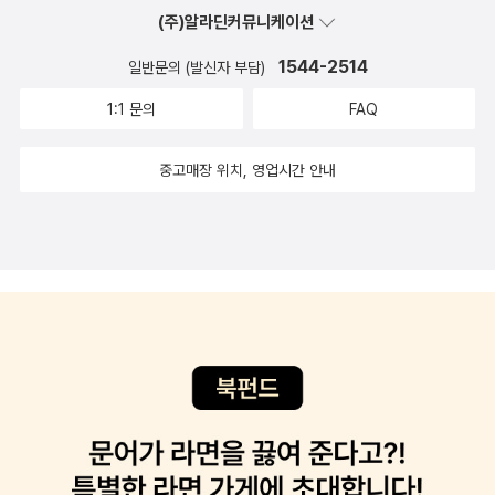
다닌다. 'ㅅ'몸살이 아니면 좋을텐데.. 머리가 깨질 것 같이 아픈데, 하
도 인정한다. 하지만 이 책은 그것보다는저자 자신의 책 읽기에 대해
(주)알라딘커뮤니케이션
도취하다>오스트리아 작은 산골 마을 우체국에서 근무하는 크리스티
도 오랜만에 몸살도 감기도 두통도 .. 어떻게 대응해야할지 모르고, 짜
말하고 있다.『공감의 한 줄』을 이해하는 방법은 간단하다. 한 권의장
네. 가난에 찌들어 미래도 꿈도 없이 절망적인 나날을 보내던 이 노처
1544-2514
일반문의 (발신자 부담)
증만 내고, 머리만 아프고, 소리만 지르고 있었더랬다. 점심 지나 농장
편소설보다, 때로는 한 줄의 네티즌의 글이 더 깊은 의미를 가지고 더
녀에게 오래전 미국으로 건너가 갑부가 된 이모의 초청장이 날아든
갔다가 오자마자 약국에 가서 '애드빌'은 없지요? 묻자, 이부프로펜
1:1 문의
FAQ
많은 공감대를 형성할 수 있다는 것이다. 이 책은 익명의 네티즌이 아
다. 그리고 그녀가 찾아간 알프스 최고급 휴양지에서 크리스티네의
있는 다른 약은 있어요. 라고 한다. 그래서 받아온'국내최초 이부프로
닌 SNS와 트위터에서 안철수와 같은 인물이 글을 올렸을 때 어떤 파
인생은 극적인 반전을 맞이한다. 유럽의 상류층 부호들만 모이는 초
펜 400mg 연질캡슐' 스피딕 400예~ 예~한 알만 드세요. 네.약국
중고매장 위치, 영업시간 안내
급력을 불러일으켰는지 분석한 책이다. 과연 어떤 내용일지 궁금하
특급 호텔 사교계에서 백작 부인의 딸로 변신하여 행복에 취한 크리
을 나오자마자 박스를 뜯어 (거꾸로 뜯었;) 노란 젤켑슐을 허겁지겁
다.『옛 시에 매혹되다』는 말 그대로 17개의 주제어로 분류해놓은옛
스티네. 그러나 열두 시가 넘으면 부엌데기로 돌아가야 했던 신데렐
뜯어내려고 하니, 진통제가 그렇듯 안 뜯어진다. 가위로 자르고 화살
시를 모아놓은 에세이이다. 조선이나 고려뿐만이 아니라 중국의 시도
라처럼 그녀는 아름다운 환상 같았던 며칠간의 모험을 끝내고 고향으
표 방향으로 뜯으라는걸 손으로 쥐어뜯어 화살표 방향으로 반쯤 벗기
있어서 다양한 경험이가능하다. 정말,매혹될지도 모르겠다.웬델 베리
로 돌아오고, 우연히 만난 가난하고 반항적인 청년과 함께 결말을 예
고 안의 몰캉몰캉한 캡슐을 꺼내서 입에 넣는다. 그냥 삼키기에 제법
는 『월든』의 작가 헨리 데이비드 소로우를 연상시킨다. 소설가이자,
측할 수 없는 음모를 꾸민다.츠바이크의 위인 이야기는 꽤나 드라마
큰 캡슐. 한 참을 목구멍 주위에 맴돌다 꿀- 꺽 -으으.. 목구멍 내려가
자연과 함께 하기 때문이다.『온 삶을 먹다』는 15만평의 땅을 구매한
틱하고, 통쾌하며, 가슴 북돋아 오르는 경험인데, 츠바이크의 소설은
는거 느껴져;;샵으로 와서 뒤늦게 허겁지겁 물 -꿀꺽꿀꺽두통은 가셨
이후농사를 지으며 여러 편의 시, 에세이, 소설 등을 발표한 그의 문학
으으... 그렇게 갑갑할 수가 없더군요. 그래도 츠바이크의 소설은 이
습니다.일요일 하루 종일 쉬긴 했다. ... 그런데,토요일 단체 주문이 있
과 사상이 집대성된 작품이라 할 수 있다. 특히 먹거리, 농사, 땅을 화
계절과 꽤 잘 어울려. 라며,장바구니에 담아 봅니다.고이즈미 기미코
어서, (코사지 90개 플러스 단상화 하나) 아침에 꽃시장 갔다가 꽃정
두로 보아 이 시대에 대해 글을 써서 더욱 소로우풀한 느낌이 난다. 오
<변호측 증인>간만에 책소개로 확 끌리는 일본 미스터리입니다.20
리 하고, 점심때 즈음 시작했는데, 꽃수업 하러 서울 온 동생까지 콜해
늘날 우리에게 꼭 필요한 책인듯 하다.청춘을 위해역사의 한 페이지
09년, 일본 추리소설계에 소동이 일었다. 46년 만에 복간된 <변호
서 여덟시까지 얼추 끝내고 저녁 먹으러 .. (토요일의 첫 끼니) 오겹살
를 장식한 위인들의 충고를 담아놓은 위로와 멘토의 책, 『청춘의 책갈
측 증인>이 입소문만으로 출간되자마자 10만 부가 팔리더니 이내 2