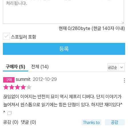
속에서 사용된다. 또한 비밀 조직 소속의 경호관 코르트 역시 일반적
의미의 보디가드와는 달리 작품 속에서 양치기(shepherd)로 표현되
며 대상을 보호할 뿐만 아니라 캘꾼에 대한 적극적 공격까지 수행한
현재
0
/280byte (한글 140자 이내)
다. 디버는 여기에 두 가지 문제를 더 곁들인다. 첫째, 캘꾼에게 쫓기
는 피해자가 자신이 어떤 정보 때문에 쫓기는지 알지 못한다는 것과
스포일러 포함
둘째, 캘꾼과 양치기가 서로의 임무뿐만 아니라 과거의 일로 인하여
등록
원한 관계에 있다는 점이다. ‘양치기’ 코르트의 1인칭 시점에서 전개
되는 《엣지》의 재미는 코르트가 피해자를 보호하면서 피해자가 알고
구매자 (5)
전체 (14)
있는 정보의 수수께끼를 풀어 내고, 그와 동시에 ‘캘꾼’ 러빙이 공격을
시도하는 만큼 그 공격을 되받아치고 나아가 기습과 선제공격을 계속
summit
2012-10-29
메뉴
시도해 나가는 데 있다. 작품 속에서 보드 게임 마니아이자 스스로가
게임 이론 전문가인 코르트는 각종 게임의 기술과 이론을 이용하여
끊임없이 이어지는 반전의 묘미 역시 제프리 디버다. 단지 이야기가
캘꾼의 공격을 수비하고 또 압박한다. 단 3일 동안 펼쳐지는 인정사
늘어져서 원스톱으로 읽기에는 힘든 단점이 있다. 하지만 재미있다^
정없는 두 전문가들의 치고받는 두뇌 플레이를 읽는 독자들의 뇌는
^
피로함을 느낄 정도로 바쁘게 움직여야 하지만 디버 소설 특유의 지
공감 (
0
)
댓글 (0)
적 유희에서 느낄 수 있는 카타르시스와 파워는 두말할 필요 없을 정