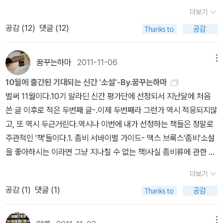
를 채우다보니 다른 책들도 샀다 해도 과언이 아니다. 하루키의 에세
지만 보고 뽑아든 책 중 하나인데. 그러니까 오프라인에서 산 만큼 조
컨 라임' 시리즈를 생각해보면 더욱 그렇습니다. 매력적인 악역 캐릭
더보기
이는 무지하게 평범하고 일상적이고 소소하지만 뭔가 사람을 매혹시
금의 할인도 받지 않고 제 값주고 산 책이라는 거다. 뭐 그렇다 해도
터와 교차적으로 공방을 주고받는 전개가 익숙하다면 <엣지>에서는
공감 (
12
)
댓글 (12)
키는 점이 있다. 빨간색 표지도 맘에 들고...ㅋㅋ 지금 우리 엄마가 <1
그 가격이 조금도 아깝지 않을만큼 만족한 책이다. 먼저 먼저의 페이
뭔가 답답한 느낌이 들죠. 그러나 많은 분들이 이 책의 재미를 인정하
Q84>를 읽고 계신데 그거 다 읽고 나면 (3권..많아..ㅜ) 이것도 읽겠
퍼에도 썼지만 누군가의 추천에 의해서나 웹서핑과 신문과 같은 정보
는 분위기인데다가... 책 날개에 제 닉네임과 아부(?)가 새겨져 있는
다 벼르고 계시다. 마르케스는 <백년동안의 고독>이니 <내 슬픈 창
를 통한 책 구입보다 우연하게 들른 서점에서 아주 우연하게 뽑아낸
책이기에 소장하고 있습니다. 펜더개스트 시리즈는 스릴러 중에
꿈꾸는하마
2011-11-06
메뉴
녀들의 추억>이니 뭐.. 두말할 나위없는 대가니까 그리고 내가 싫어
책이 의외의 즐거움을 주는 경우가 종종 있는데 삼월의 붉은 구렁이
서도 정말 독특한 소재들을 다루고 있고, 비현실적인 사건들을 다루
10월에 출간된 기대되는 신간 '소설'-By.꿈꾸는하마
하지 않는 글들을 잘 쓰는 지라 함께 구입했고.요것은...우리 조카를
그랬다. 이 기회에 좀 더 많은 사람들과 만났으면 하는 바램. 그래도
고 있습니다. 애초에 시리즈의 첫 작품인 Relic에서 정글에서 뉴욕박
벌써 11월이다.10기 알라딘 신간 평가단에 선정되서 지난달에 처음
위한 책..ㅋㅋ 이집트 파라오나 피라미드에 관심이 있는지..사실은 내
나처럼 우연히 발견하여 뜻밖의 즐거움은 얻는. 그런 행복함은 없을
물관에 숨어든 식인괴물을 다루고 있습니다. 국내 소개된 <살인자의
쓴 글 이후로 적은 두번째 글-.이제 두번째라 그런가 역시 적응되지않
셔널 지오그래픽에서 나온 책을 사달라고 했는데 찾아보니 품절인지
것이다. 푸힛 -> 이거 무슨 심리인지 모르겠다~~~ 여동생에게 카톡
진열장> 같은 경우 이런 배경지식을 갖고 있지 않으면 중후반부의 전
고, 또 역시 두근거린다.역시나 이번에 내가 선정하는 책들은 정말로
라 이걸로 골라봤다. 가격대가 좀 비싸긴 해도 (몇 장 안 되는데 24,0
으로 말했다. 으악 삼월의 붉은 구렁을이 반값이야~. 니가 가진 것은
개가 황당하게 받아들여질 수 밖에 없죠. 또 설정에 대한 설명이 굉장
주관적인 '책'들이다.1. 좀비 서바이벌 가이드- 맥스 브룩스'좀비'소설
00원ㅜ) 보니까 어른들도 좋아할 만한 내용이라 받고 나서의 만족도
거의 반 값이다. 아니다. 반 값도 아니다 3900원이여~. 뭐... 뭐시
히 불친절하다는 느낌도 받고요.시리즈에 대한 대충적인 이해가 필요
을 좋아하시는 이라면 그냥 지나칠 수 없는 책!사실 좀비류에 관한 것
는 높은 편이다. 이거 받고 좋아할 조카 얼굴을 생각하니 절로 입이 벌
라? 아~ 기분이 좀 이상하다. 젠장! 아 그런데... 여동생 말이 맞다. 둘
합니다. 출판사 측에서 조금은 정리를 해주는 부분을 실어줬으면 싶
은 영화에서보면 구역질나는 부분이 없잖아있어 멀리하는 편이'었'다.
어지네. 올해가 가기 전에 꼭 이전부터 작심하고 있던 전집을 사리라.
러보니 눈에 띄는 것은 거의 내가 가지고 있는 것들. 신간을 사지 마라
네요. 악마의 놀이는 더욱 더 펜더개스트에 대해 알 수 있게 되는 계기
더보기
<워킹데드>를 보기전까지. 드라마지만 영상미와 원작이 있는 드라마
뭐든. 푸코든 카뮈든 도스토예프스키든 어쨌든....살 거야. 엄마가 책
는거야? 어쩌라는거야? 난 그냥 본능에 충실할 뿐인데. 이 녀석
가 되는 책인데다가, 스릴러로서의 재미가 훌륭합니다. 중후반부의
공감 (
1
)
댓글 (1)
라 내용도 탄탄하다. 부끄럽지만 영상으로만 이렇게 접했고 책으로는
장 휘어진다고 뭐라 하셔도 사고야 말 거야. 책 이외엔 잘 사지도 않는
들도 반값. (이 녀석이란 표현이 좀 거시기 한가?) '사립학교아이들'
폭발적인 전개와 섬뜩한 에필로그가 일품. 펜더개스트를 처음 접하는
접하지않았다. 좀비 서바이벌 가이드라! 말 그대로 좀비 전염병이 일
데 (정말?ㅜㅜ) 나에게 주는 선물로 살 거야. 뭔 선물? ... .크리스마스
결제 금액이 어중간해서 가격 맞추려고 끼워넣었던 책인데 의외의 재
분은 <살인자의 진열장>보다 <악마의 놀이>로 시작하는 게 좋을 것
어났을때 인간들의 생존 방법을 소설로 재치있게 풀어나간 것이다.
메뉴