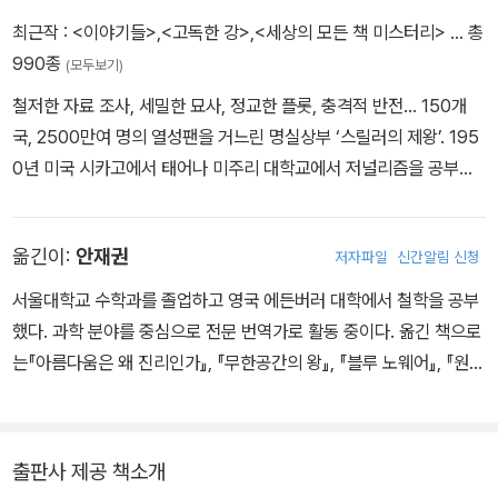
최근작 :
<이야기들>
,
<고독한 강>
,
<세상의 모든 책 미스터리>
… 총
990종
(모두보기)
철저한 자료 조사, 세밀한 묘사, 정교한 플롯, 충격적 반전… 150개
국, 2500만여 명의 열성팬을 거느린 명실상부 ‘스릴러의 제왕’. 195
0년 미국 시카고에서 태어나 미주리 대학교에서 저널리즘을 공부했
고, 포덤 대학교 로스쿨을 졸업한 뒤에 월스트리트에서 변호사로 일
했다. 긴 출퇴근 시간을 이용해 소설을 읽거나 습작을 했고, 마흔 살
옮긴이:
안재권
저자파일
신간알림 신청
가까운 나이에 작가로 데뷔한다. 1990년에는 잘나가던 변호사 생활
을 청산하고 전업 작가의 길을 선택, ‘룬Rune’ 삼부작 등을 선보이며
서울대학교 수학과를 졸업하고 영국 에든버러 대학에서 철학을 공부
차근차근 명성을 쌓아간 끝에 1997년 ‘링컨 라임’ 시리즈의 첫 책
했다. 과학 분야를 중심으로 전문 번역가로 활동 중이다. 옮긴 책으로
《본컬렉터》로 세계적 스타 작가로 발돋움한다. 디버의 화려한 수상경
는『아름다움은 왜 진리인가』, 『무한공간의 왕』, 『블루 노웨어』, 『원
력 또한 작가로서의 재능을 증명한다. 에드거상, 앤서니상, 검슈상 등
샷』, 『행복한 기적을 키우는 사람들』, 『범죄의 현장』, 『죽은 자들은 토
장르소설 대표 문학상에 수차례 노미네이트되었고, 이언플레밍대거
크쇼 게스트보다 더 많은 말을 한다』, 『추적자』, 『탈주자』, 『소수 공
상과 단편문학상 수상은 물론, 엘러리퀸 독자상을 세 차례 수상했다.
상』, 『앰트』등이 있다.
출판사 제공 책소개
《소녀의 무덤》을 비롯한 다수의 작품이 할리우드에서 영화화되었고