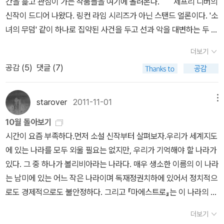
간을 흝고 관심이 가는 작품들을 여기에 올려본다. 제프리 디버의
가고 싶은 것을 내내 자제시켜야 했다. 지금도 가고 싶은 여행지 중 1
집중해서 읽는 책은 '용노사' 용대운의 옛날 무협들.군림천하 1권부터
인터뷰에서 말했다시피 미치오 슈스케가 한 번 신나게 놀아보면 어떻
신작이 드디어 나왔다. 링컨 라임 시리즈가 아닌 스탠드 얼론이다. '소
순위는 뉴펀들랜드. 2순위는 프린스에드워드 섬. 그 뒤 순위는 정하
22권을 한걸음에 읽고 났더니금단증상이 와서닥치는 대로용대운의
게 될까라는 생각에서 적은 글이라고한다. 작가가 신나게 놀아보자-
녀의 무덤' 같이 하나로 집약된 사건을 두고 선과 악을 대변하는 두 캐
지 못했다. 이것 만으로도 가슴이 벅차서. 그리고 미미 여사 책도 있
옛 책들을찾아 읽고 있다. 어떤 것은좋았고 또어떤 건 실망스러웠지
라는 생각으로 적은 글, 정말 같이 신나게 놀아볼까?
릭터가 한치의 양보도 없이 치열하게 대립하는 캐릭터 중심의 스릴러
다. 미먀베 미유키는 이유가 없다. 신간이 나오면 그냥 산다. 왜? 미야
만 그 시행착오가<군림천하>를 이루었으리라 생각하며 읽었다.<쟁
더보기
다. 위험에 처한 형사 가족을 두고 그들을 죽이려는 자와 그로부터 그
베 미유키니까. 반값 도서에 일본 소설이 꽤나 많은데. 그중 단연 돋보
선계>의 이재일은 왜 신간을 안낼까 ? (단편말고 장편)좌백 ?한상운
공감 (
5
)
댓글 (7)
들을 구하려는 자가 맞부딛힌다는 내용인데 소녀의 무덤에서 더이상
이는 '화차'. 추리 소설을 좋아하는데 아직 화차를 보지 않았다면 당연
은 ?(나는 그가 부디 무협으로 다시 돌아오길 바란다...영화 시나리오
늘어날 곳이 없을 정도로 팽팽한 긴장감을 계속 유지시켰던 그 디버
추천. 왜? 미야베 미유키니까. ㅎㅎㅎㅎㅎ 그리고 발견한 또 다른 반
나 형사 소설은 한상운의 길이 아니다)그리고 친애하옵는 용노사는
이니 만큼 이번엔 또 어느정도로 우리의 신경을 마구잡이로 늘여줄지
값 도서. 이건 구입. 다른 생각 할 것도 없이 장바구니에 넣었다. 아~
starover
2011-11-01
메뉴
빨리 <군림천하>완간하시라..종남파의 군림천하보다 더 시급하고 긴
정말 기대가 된다. 4년만에 김훈이 다시 돌아왔다. 이번에도 역사
잊고 있었어. 메모만 해두고 산다는 것 잊고 있었는데 반값이래. 울
급한 현안인 진산월과 임영옥의 애정문제는 어찌 되는지...진산월과
10월 돌아보기
소설인데 조선 후기 천주교를 믿어 흑산도로 유배를 가서 거기서 '자
먹 요즘 읽고 있는 책. 2편이 품절이라. 구입 때까지 읽지 않으
임영옥은 대체 맺어진단 말인가 ? 그대로 끝장나버리는건가 ?항간에
시간이 요즘 부족하다.먼저 소설 신작부터 살펴보자.우리가 세계지도
산어보'를 썼었던 정약전과 그의 조카 사위 황사영이 주인공이다. 성
려 했는데. 만지고 말았다. 표지를 만지고 말았어. ㅠㅠ 이건 상당
횡행하는 임영옥 임신설에 경악하고 있는 1인 -.-;;
에 있는 나라를 모두 외울 필요는 없지만, 우리가 기억해야 할 나라가
리학이 국가 이념이었던 조선에 그와 전혀 다른 논리로 다른 세계를
한 노력을 필요로 한다. 제프리 디버도 나에겐 이유가 없다. 미미
있다. 그 중 하나가 볼리비아라는 나라다. 매우 생소한 이름의 이 나라
보여주었던 천주교를 배경으로 '너머를 보았지만 다시 세상으로 돌아
여사도. 스티븐킹도. 6권이 나왔다. 아끼고 있는 책 아. 봐야하
는 남미에 있는 어느 작은 나라이며 독재정권치하에 있어서 정치적으
올 수 밖에 없었던 자'와 '그 너머에 머물고자 했었던 자'의 이야기를
나? 아님 좀 더 참아야 하나?
로도 경제적으로도 불안정하다. 그리고 『마에스트로』는 이 나라의 한
보여준다고 한다. 4년만에 다시 돌아온 그가 어떤 변화된 모습을 보
복판에서 벌어지는 청소년 소설이다. 이 소설은 주인공의 아픔에 시
여줄 지 기대가 된다. 얼마전인가 동경에서 한국 가수들 공연에
더보기
대의 아픔, 그리고 국가의 아픔을 동시에 짊어지고 있지만 그것을 아