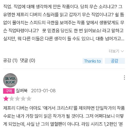
족들을 보호함과 동시에 캘꾼을 잡고자 하나 번번이 실패한다. 법무
직업. 직업에 대해 생각하게 만든 작품이다. 당최 무슨 소리냐고? 그
부는 이번 사건이 테러와 엮여있다 판단했고, 그래서 더더욱 캘꾼이
유명한 제프리 디버의 스릴러를 읽고 갑자기 무슨 직업이냐고? 쉴 틈
찾는 정보가 무엇인지 알아내야 한다. 거기다 캘꾼을 고용한 청부업
없이 몰아치는 스피드의 극한을 보여주는 작품 앞에서 생뚱맞게도 무
자, 몸통도 잡아야 한다. 여러모로 바쁜 주인공에게 임무 중단이 내려
슨 직업타령이냐고? 못 믿겠음 당신도 한 번 읽어보쇼! 라고 말하고
지고 옷까지 벗어야 하는 상황에 이른다. 이대로 상층부의 말을 따를
싶지만, 뭐 다른 이들은 다른 생각이 들 수도 있으니, 대충 넘어가고.
것인가, 아니면 이 개똥같은 판을 뒤집을 것인가.솔직히 스릴러치고
암튼 나에게 이 작품의 결말 이후 첫 감상은 다름 아닌 직업이었
흔한 플롯이라 설정 자체로는 매력을 못 느꼈다. 아마 디버 자신도 잘
더보기
다. 작품에는 칠꾼, 캘꾼, 양치기 등의 직업이 등장한다. 뭔 소린가 하
알고 있다고 생각한다. 그는 작품의 빈약함을 보완하기 위해 언제나
공감 (
1
)
댓글 (0)
겠지만, 칠꾼은 전문적인 킬러, 캘꾼은 특정 정보를 어떠한 수단을 동
악역 캐릭터에 승부를 걸어왔다. 그래서 디버 작품의 액기스는 악역
원해서든 캐내는 전문 신문자를 말한다. 그리고 양치기는 주연, 즉 중
의 비중이 80% 이상을 차지한다. 암튼 이번에도 화려한 악의 등장으
요한 정보를 가지고 있는 증인 등을 보호하는 이들을 뜻한다. 주인공
메뉴
로 스토리에 활력을 불어넣어주셨다. 이번 프로 범죄자는 정보를 캐
코르트는 정부의 비밀기관에서 주요 증인이나 정보제공자를 보호하
내기 위해 모서리, 즉 대상의 약점을 이용한다. A의 정보를 캐내려 A
실버북
2013-01-08
는 임무를 맡은 ‘양치기’이다. 지상 최고의 과제는 어떻게 해서든 주연
의 약점을 직접 건드려도 되지만, B나 C의 약점을 잡아 이용한다. 그
을 칠꾼이나 캘꾼으로부터 보호하는 것이다. 하지만 그는 동시에 다
러면 B, C들이 캘꾼대신 범죄를 저질러주기도 하고, 미끼가 되어주기
제프리 디버는 아마도 '애거서 크리스티'를 제외하면 단일작가의 작품
른 목표를 가지고 있다. 그를 가르친 스승 에이브를 살해한 캘꾼, ‘러
도 하고, 경호팀에 혼선을 주기도 한다. 누구나 꼼짝 못 하게 만드는
수로는 내가 가장 많이 읽은 작가가 될 것이다. 그저 어쩌다보니 이렇
빙’을 잡는 것이다. 러빙은 물리적 정보 추출 전문가라는 이름에 걸맞
약점이란 바로 인질들의 가족을 위협하는 것이다. 그래서 캘꾼에게
게 되었는데, 사실 난 그의 열혈팬이 아니다. 라임 시리즈 1,2편인 '본
게 정보를 얻기 위해서는 그 어떠한 잔악한 행동도 서슴지 않는 인물