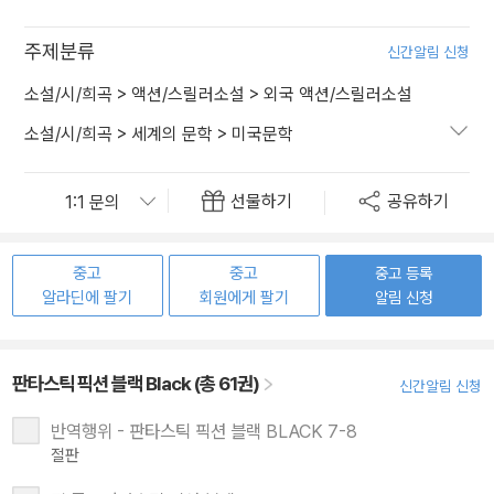
주제분류
신간알림 신청
소설/시/희곡
>
액션/스릴러소설
>
외국 액션/스릴러소설
소설/시/희곡
>
세계의 문학
>
미국문학
선물하기
공유하기
중고
중고
중고 등록
알라딘에 팔기
회원에게 팔기
알림 신청
판타스틱 픽션 블랙 Black (총 61권)
신간알림 신청
반역행위 - 판타스틱 픽션 블랙 BLACK 7-8
절판