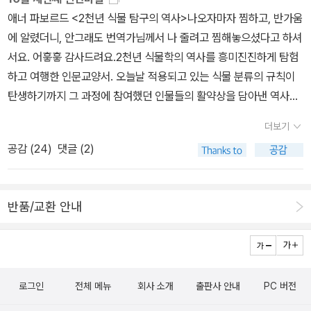
가 가깝다보니, 바로구매로 클릭클릭 하면, 언제 읽을지 모르는 책을
소설이라는 말에 얼마나 기대감을 느꼈는지. 『고릴라 이스마엘』의 후
애너 파보르드 <2천년 식물 탐구의 역사>나오자마자 찜하고, 반가움
쌓아둔다. 이렇게 급 충동구매 한 책은바네사 디펜보 <꽃으로 말해줘
속작인 이 소설은 과거의 이야기로 오늘날의 문명까지 비판하는 뛰어
에 알렸더니, 안그래도 번역가님께서 나 줄려고 찜해놓으셨다고 하셔
> The Language of Flowers연인들이 꽃으로 대화하던 시대가
난 소설이다. 청소년 소설이라서 내용도 마음에 든다.『웃음』, 베르나
서요. 어흫흫 감사드려요.2천년 식물학의 역사를 흥미진진하게 탐험
있었다. 붉은 장미로 사랑을 고백했고 산사나무로 희망을 주었으며,
르 베르베르의 소설이다. 이번엔 유머에 대해 다룬다고 한다. 아직 정
하고 여행한 인문교양서. 오늘날 적용되고 있는 식물 분류의 규칙이
알로에로 슬픔을 표현했고 안개꽃으로 영원한 사랑을 약속했다. 도덕
식 표지는 안 나왔고, 원서 표지만 나왔다. 그래, 이제 또 다른 시작인
탄생하기까지 그 과정에 참여했던 인물들의 활약상을 담아낸 역사서
성을 너무나 중시한 나머지 연애편지도 금기시될 정도였던, 그래서
거다.『크리스티네, 변신에 도취하다』는 슈테판 츠바이크의 소설이다.
다. 원제 'The Naming of Names'에서 연상되듯 이 책은 식물에 대
사랑의 표현이 조심스러웠던 빅토리아 왕조 시대에 꽃은 연인들의 언
더보기
슈테판 츠바이크의 작품이라니, 너무나 기쁜 일이다. 이미 그는 우리
한 수많은 이야기 중에서 '식물의 이름 짓기'에 관한 에피소드를 주로
어였고 연애편지였으며 비밀암호였다. 여기 꽃으로 말하는 소녀가 있
공감 (
24
)
댓글 (2)
에게 잘 알려진 작가이고 많은 깨달음을 주는 작가이다. 가난 속에 잠
담았다. 2005년 출간 당시 「데일리 텔레그래프」 '올해의 책'에 선정
다. 세상에 태어나 한 번도 사랑받지 못한 외톨이 고아소녀는 이제는
겨 미래도 희망도 없이 살아가던 크리스티네에게 어느 날 찾아온 기
되기도 했다. 방대한 문헌연구와 광범위한 현장답사, 무엇보다 아리
거의 아무도 이해하지 못하는, 사라진 언어인 '꽃말'로 말하는 아이다.
회, 그녀는 그 기회로 대성공을 하고 그녀의 인생은 바뀐다. 이런 사건
스토텔레스부터 테오프라스토스를 거쳐 린네까지 내려오는, 서로 영
마음속 감정을 말로 표현하는 대신 자신의 두 번째 언어나 다름없는
반품/교환 안내
을 거치며어느 가난한 청년을 만나게 되고그녀의 변신은 또 다시 시
향을 주고받고 갈등관계에 있는 58명의 인물을 등장시켜 그들의 활
꽃말에 의지해 세상과 소통하는 빅토리아. 그러나 수백 년 전 연인들
작된다. 인간 욕망을 파헤칠 것 같다.바야흐로 E-book 시대가 도래
약상을 사회문화적 역사 풍광과 아우르고 있다.도판이 짱 멋있죠! 전
과 같은 방식으로 세상에 말을 건네며, 마침내는 자신을, 그리고 타인
한 지금,종이책 읽기를 권한다는 것은 어떤 의미를 가질까? 책이E화
안젤라 베럿이 그린 <미녀와 야수>도 좀 좋아하는데요,사부다의<미
을 사랑하는 법을 배워나간다.이것과 똑같은 제목의 책을 산 적이 있
되는 것에 사람들은 다양한 반응을 보였다.찬성 혹은 반대.오늘날의
녀와 야수>가 나왔습니다.팝업도 저 스테인드 글라스 그림 같은 아리
는데 ... 소설이었던걸까? 아님, 제목이 같은 걸까?이표지는 아니였는
간서치라고 불리는 김무곤은 반대.......라기보다는 종이책을 더욱 찬
로그인
전체 메뉴
회사 소개
출판사 안내
PC 버전
따운 표지도 무지 기대됩니다.팝업북에 잠시 관심 놓고 있었는데, 이
데 .. 음..여튼, 읽고 싶어서 지난 토요일 급주문했는데, 가방에만 넣어
성했다(어디까지나'권함'이니까). 종이책이E-book보다좋다는 건 나
책만은 사 봐야겠어요.슈테판 츠바이크의 신간 <크리스티네, 변신에