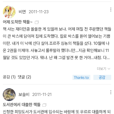
작을 벌써 90% 읽었다. 디버 작품 도장 깨기도 어느덧 끝나가는구
피디하게 진행되는 맛이 일품입니다. 명실상부한 2011 1등 스릴러라
짓들은 안 했으면 하는 바람이다. 하지만 참…… 세상 살기 힘들구나
나.
고 할 수 있겠네요. 존 카첸바크 <하트의 전쟁> 국내에 먼저 소개
비연
2011-11-23
메뉴
하는 생각은 든다. 그리고 이 세상에서 어떻게든 살아가기 위해 때론
된 <어느 미친 사내의 고백><애널리스트>보다 훨씬 먼저 쓰여진 책
남들이 모두 꺼려하고 두려워하는 일을 하는 이들. 이들을 우리는 어
어제 도착한 책들~
임에도 더 탄탄하고 세련된 맛이 있습니다. 수용소에서 벌어진 살인
떻게 봐야 할까. 라고 생각해 본다. 거듭 말하지만 영화나 드라마는
책 사는 재미만큼 쏠쏠한 게 있을까 보냐. 어제 며칠 전 주문했던 책들
사건에 대한 재판과 독일군과 미군간의 묘한 힘싸움이 볼만합니
현실과 다르다. 그냥 영화나 드라마에서만 환호하고 좋아하는 것이
이 큰 박스에 담아져 집에 도착했다. 칼로 박스를 뜯어 열어보는 기쁨
다. 카첸바크를 싫어하는 사람도, 좋아하는 사람도 한결같이 인정하
현명하다. 사실 나도 그러고 있으니.^^ 그런데 아주 가끔은 그런 부류
이란. 내가 이 낙에 산다 살아.조르주 심농의 책들을 샀다. 10월에 나
는 <하트의 전쟁>! 작년 상반기 백설공주 열풍을 일으킨 독일산
의 인간들에게도 동정이 가고, 때론 인정도 하게 된다. 미친 게지. 타
온 2권을 이제야. 사놓고서 룰루랄라 했더니만...지금 확인해보니 11
스릴러 <백설공주에게 죽음을>입니다. 너무 기대를 하고 읽으면 실
인에게 어떠한 식으로든 피해를 주는 것은 매우 비난받을 일이다. 더
월달 것도 있었던 거다. 뭐냐. 난 왜 그걸 발견 못 한 거야...내참. 다시
망할지도 모릅니다. 강인한 남자 주인공들과 기괴한 살인마들이 등장
구나 자신보다 힘이 약하거나 권력이 없는 이들을 괴롭히는 경우엔
주문해야겠다. 이번 겨울엔 정말 와인을 앞에 두고 따뜻한 담요로 몸
하는 스릴러들과는 차이가 있으니까요. 다만 유럽쪽 스릴러들이 보
더보기
더욱 더 그렇다. 안타깝지는 이 세상엔 후자의 경우가 무척이나 많다.
을 둘둘 만 상태에서 조르주 심농의 책들을 탐독할 예정이다. 아무리
여주는 단단함을 고스란히 느낄 수 있으며 자칫 이런저런 것에 신경
공감 (
1
)
댓글 (2)
그래서 지켜보기 힘들 때가 많다. 뭐, 때론 내가 밟히고 당하기도 하지
봐도 이 책들의 분위기는 겨울의 따뜻한 난로 앞에서가 적당하다. ㅎ
쓰면서 소홀하기 쉬운 장르소설임에도 기본에 충실한 작품이라는 생
만 말이다. 하지만 세상엔 정말 절박한 생존을 위해, 타인을 괴롭히
내가 이걸 왜 이제까지 안 샀지? 샀는데 또 산 거 아냐? 하면서 어제
각이 듭니다. 미스터리와 스릴러가 적절히 혼합된 좋은 작품입니다.
며 살아가는 부류들도 존재한다. 그들 역시 마땅히 처벌받고 비난받
책장을 마구 뒤졌지만... 이번이 처음임을 확인하고 왠지 흡족. 늘 관
보슬비
2011-11-21
메뉴
표지와 제목은 정말 대한민국 출판 마케팅의 승리! 잔인하게 살해
아야 한다. 당연히 죗값도 치러야겠지. 하지만, 빌어먹을 하지만….
심있어하는 이 주제에 대해서 책을 끌어담고 있는데 말이다. 경제학
된 아내와 딸의 환영에 괴로워하며 삶의 무게에 휘청거리는 전직경찰
도서관에서 대출한 책들
제 정신이 아닌 이 세상에서 그들을 바라보는 것 역시 편치 못하다.
이 어떤 논리에 의해서라기 보다는 그 속에 주체로서 담겨진 사람들
'찰리 파커' 시리즈의 첫 책입니다. 시종일관 무거운 분위기와 잔혹한
신청한 희망도서가 도서관에 입수되는 바람에 또 우르르 대출하게 되
마음이. 어느 드라마에서 나온 대사가 떠오른다. “모든 범죄자가 다