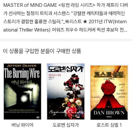
출간하는 작품마다 베스트셀러 1위에 오르는 등, 디버가 만들어가는
MASTER of MIND GAME <링컨 라임 시리즈> 작가 제프리 디버
‘제왕의 역사’는 오늘도 현재진행형이다. 《고독한 강》은 제프리 디버
가 선사하는 절정의 트릭과 서스펜스 “강렬한 캐릭터들과 매력적인
의 대표작 ‘캐트린 댄스’ 시리즈의 네 번째 책이다. 제프리 디버가 주
스토리가 결합한 훌륭한 스릴러.”_북리스트 ★ 2011년 ITW(Intern
인공으로 내세운 유일한 여성 형사 캐트린 댄스는 타인의 몸짓언어에
ational Thriller Writers) 어워즈 최우수 하드커버 픽션 후보작 전
서 거짓말을 읽어내는, ‘인간 거짓말탐지기’로 활약하는 동작학 전문
세계 2천5백만 독자가 사랑하는, 세상에서 가장 창조적인 스릴러 작
가이다. ‘링컨 라임’ 시리즈의 일곱 번째 작품인 《콜드 문》에서 조연
가 제프리 디버의 최신작 21세기판 셜록 홈즈, 전신마비 환자이지만
이 상품을 구입한 분들이 구매한 상품
으로 등장한 댄스는 주연을 능가하는 매력을 선보여 ‘캐트린 댄스’ 시
침상에서 오로지 두뇌만으로 악랄한 범죄자들과 대결을 펼쳐 나가는
리즈를 만들어달라는 독자 요청을 불러일으켰고, 이윽고 새로운 주인
천재 범죄학자 링컨 라임을 탄생시킨 작가 제프리 디버가 최신 스탠
공으로 등극한다. 《잠자는 인형》과 《도로변 십자가》 《XO》까지 시리
드 얼론으로 돌아왔다. 영문도 모르는 채 쫓기는 자, 오로지 기계적으
즈를 거치며 활약해온 캐트린 댄스는 《고독한 강》에서 스너프 필름
로 대상을 쫓기에 더욱 무시무시한 쫓는 자, 그리고 쫓는 자에 대한 복
제작자와 맞붙는다. 군중을 고립시키고 공포심을 불어넣어 서로 죽이
수와 함께 쫓기는 자를 보호해야 하는 지키는 자, 이렇게 3인의 강렬
게 하는 독특한 살인 방식, 타인의 불행을 관음하는 변태적 심리, 참사
한 남성 캐릭터가 등장하는 《엣지》는 단 사흘 동안 펼쳐지는 숨 막히
현장 영상을 유통하는 다크웹 플랫폼 등 오늘을 관통하는 주제를 다
는 추격과 심리전을 첫 페이지부터 마지막 페이지까지 쉴 새 없이 몰
룬 《고독한 강》은 ‘제프리 디버 스릴러의 정점’이라는 찬사를 받았다.
아붙이는, 그야말로 속도의 극한을 보여 주는 작품이다. 작품마다 기
존의 소설에서는 접할 수 없는 새로운 직업군을 가진 주인공을 등장
버닝 와이어
도로변 십자가
로스트 심벌 1
시켰던 제프리 디버는 이번에도 어떠한 위험 속에서도 대상을 안전하