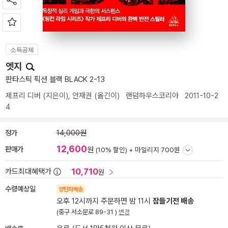
소득공제
엣지
판타스틱 픽션 블랙 BLACK 2-13
제프리 디버
(지은이),
안재권
(옮긴이)
랜덤하우스코리아
2011-10-2
4
정가
14,000원
12,600
판매가
원
(10% 할인) +
마일리지 700원
10,710
카드최대혜택가
원
수령예상일
양탄자배송
오후 12시까지 주문하면 밤 11시
잠들기전 배송
(중구 서소문로 89-31 )
변경