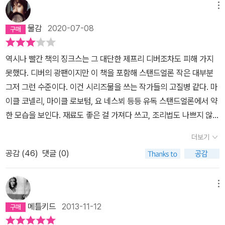
메뉴
물감
2020-07-08
역시나 빨간 책의 징크스는 그 대단한 제프리 디버조차도 피해 가지
못했다. 디버의 광팬이지만 이 책을 포함해 스탠드얼론 작은 대부분
그저 그런 수준이다. 이건 시리즈물을 쓰는 작가들의 고질병 같다. 마
이클 코넬리, 마이클 로보텀, 요 네스뵈 등등 유독 스탠드얼론에서 약
한 모습을 보인다. 재료도 좋은 걸 가져다 쓰고, 조리법도 나쁘지 않
고, MSG도 적당히 들어가는데 왜 결과물은 실망스러울까. 이런 기
더보기
분을 느낀 게 한두 번이 아니다. 물론 출판사들이 과대광고하는 책들
공감 (
46
)
댓글 (0)
보다야 훨씬 낫지만 워낙 기대치가 높았던 탓에 아쉬움이 남는다. 아
무튼 재미가 없지도 않지만 그렇다고 있는 것도 아닌 매우 어중간한
기분으로 완독했다. 이제껏 디버 작품은 편애한다고 느낄 만큼 극찬
메뉴
의 평을 남겼었는데, 드디어 비평을 날릴 차례가 온 것 같다. 유후후-
메틀키드
2013-11-12
정보 추출가, 일명 캘꾼이 한 경관의 가족을 공격해온다. 경호팀은 가