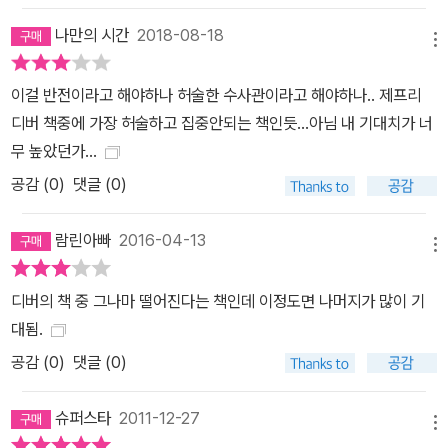
도로 엄청나다. 그야말로 작가 제프리 디버의 차가운 지성이 빛을 발
나만의 시간
2018-08-18
하는 작품이자 세상에서 가장 창의적인 스릴러 작가 디버만이 보여
메뉴
줄 수 있는 엔터테인먼트적 재미를 갖춘 작품이라 할 수 있겠다.
이걸 반전이라고 해야하나 허술한 수사관이라고 해야하나.. 제프리
디버 책중에 가장 허술하고 집중안되는 책인듯...아님 내 기대치가 너
무 높았던가...
공감 (
0
)
댓글 (0)
람린아빠
2016-04-13
메뉴
디버의 책 중 그나마 떨어진다는 책인데 이정도면 나머지가 많이 기
대됨.
공감 (
0
)
댓글 (0)
슈퍼스타
2011-12-27
메뉴