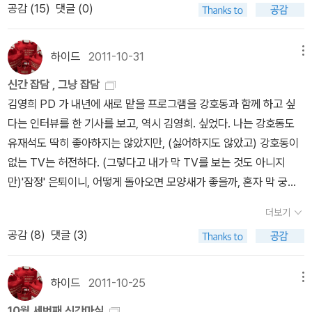
환호하는 일본 관객을 보고 조금 의아했었다. 쓰나미로 인해 엄청난
공감 (
15
)
댓글 (0)
름다운(마에스트로가 지휘하는 듯한) 필체로 묘사하고 있다. 구두닦
사람들이 바로 지척에서 죽었는데 그들의 웃음과 흥분에는 그런 비애
이로 일하며 여동생 루시아와 생명을 연명하는 사투르니노와 위기에
감을 전혀 찾아볼 수 없었기 때문이다. 그들에게 있어 쓰나미가 가져
빠진 그를 구해준 어느 신사와의 만남, 그리고 그를 통한 음악과의 만
하이드
2011-10-31
메뉴
온 비극은 어떤 의미였을까? 궁금했었는데 마침 그 밑바닥에 흐르고
남....... 이러한 이야기들이 몰려서 따뜻한 소설 한 편이 완성된다.김
있는 정서를 느낄 수 있는 작품을 만나게 되었다. 더구나 '사소설'로
신간 잡담 , 그냥 잡담
숨의 소설은 환상 또는 악몽과도 같다. 꿈의 세계라서 이해하기 힘들
개인의 내면을 투명하게 드러내었다고 하니 더욱 접하고 싶어진다.
김영희 PD 가 내년에 새로 맡을 프로그램을 강호동과 함께 하고 싶
지만 그 속에서는 무궁무진한 상상과 해석이 담겨 있다. 『노란 개를
그 열차에 올라탄 내가 바라보게 될 풍경은 과연 어떤 상처를 간직하
다는 인터뷰를 한 기사를 보고, 역시 김영희. 싶었다. 나는 강호동도
버리러』는 노란 개를 버린다는 행위보다는 그 과정 속에 담긴 소년의
고 있을까? 유명한 이탈리아의 감독인 난니 모레띠가 주연했다고
유재석도 딱히 좋아하지는 않았지만, (싫어하지도 않았고) 강호동이
악몽을 담고 있다. 쉽게 이해할 수 있는 소설이 아니고, 여기서 이렇게
해서 보았던 영화인데 너무도 오래도록 여운이 가시지 않았던 작품이
없는 TV는 허전하다. (그렇다고 내가 막 TV를 보는 것도 아니지
'어떤 소설이다!'라고 단정지을 수 없다.이것은 일종의 도전이 될 것이
다. 그 영화의 원작 소설이 이번에 나왔다. 상실을 치유하고 극복해가
만)'잠정' 은퇴이니, 어떻게 돌아오면 모양새가 좋을까, 혼자 막 궁리
다.『부메랑』, 황순원을 기념하기 위해 모인 이들의 작품. 언제나 그렇
는 조용한 울림이 문장으로는 어떻게 표현될지 정말 기대가 된
하고 있었는데 ^^; 아, 이건 좋은걸?! 싶었다. 김영희와 강호동. 김영
듯 문학상 수상작은 신뢰를 준다.『백은의 잭』은 『새벽 거리에서』의
더보기
다. 이번엔 좀 가볍게 코믹한 작품을 골라봤다. 미치오 슈스케
희 PD의 어조가 참 따뜻하고 속깊다.는 생각이 들었다. 그 기사에서
충격에서 벗어나지 않았는데 2 콤보를 먹은 것 같다. 히가시노 게이
공감 (
8
)
댓글 (3)
는 '달과 게'에선 좀 만족스럽지 못했는데 '변호 측 증인'의 해설을 보
이 책도 봤는데, 마침 신간마실 보니 이 책 있어서 급 사고 싶어졌다.
고의 소설이 두 편씩이나 번역되다니, 팬들에겐 즐거운 비명이 아닐
고 다시금 호감을 가지게 되었다. 이전까지와는 전혀 다른 슈스케의
김영희는 '시간'이라는 화두를 짊어지고 길을 떠났다. 그래서 '어찌 됐
수 없으리라. 표지나 제목에서 드러나듯, 이번 소설은 스키장과 스노
세계를 보여주는 작품이니 만큼 나와 그도 이렇게 재도전의 시간을
든 시간은 흐르고 있고, 인생 허투루 살 일이 아니며, 지금이 전부이고
하이드
2011-10-25
메뉴
보드에 관련된 '눈의 추리소설'이자 '흰 색 추리소설'이다. 큰 기대가
가져보는 것도 그와 어울리지 않을까 생각된다.
가장 행복한 시간은 언제나 지금'이라고 말한다.공감.그러니깐, 교보
되는 작품이다.『나의 이스마엘』, 왜 이리 제목이 좋은 건지. 문명비판
10월 세번째 신간마실