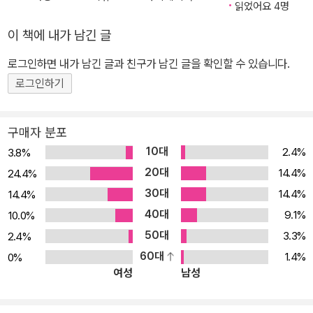
면, 지금 당장 《포토샵 CS4 무작정 따라하기》의 ‘한눈에 익히는 디
읽었어요 4명
자인 이론’을 읽어보세요. 그래픽 디자이너라면 꼭 알아야할 디자인
이 책에 내가 남긴 글
원리와 색채, 레이아웃 등에 대해 쉽고 간결하게 알려줍니다. 기초가
탄탄한 그래픽 디자이너가 되고 싶다면 디자인 이론도 놓치지 말고
로그인하면 내가 남긴 글과 친구가 남긴 글을 확인할 수 있습니다.
꼭 살펴보세요. 초보자를 위한 필수 기능부터 전문가를 위한 고급 작
로그인하기
품 만들기까지 새로워진 포토샵 CS4에 가장 빠르게 적응할 수 있도
록 실무에 많이 쓰이는 필수 기능을 담았습니다. 주요 예제를 직접 따
구매자 분포
라해 보면서 기초 실력을 다진 후 실생활에 필요한 활용 디자인을 바
10대
2.4%
3.8%
로 시도해 볼 수 있습니다. 실제 현장에서 활동 중인 디자이너의 현장
20대
14.4%
24.4%
의 소리와 작업 스토리는 감각적인 디자인 작업을 할 수 있도록 도와
30대
14.4%
14.4%
줍니다. 디자인을 전공 중인 신입생부터 취업 예정인 디자이너까지
40대
포토샵으로 할 수 있는 모든 디자인을 맛볼 수 있습니다. 《포토샵 CS
9.1%
10.0%
4 무작정 따라하기》 디자인 원리와 실무 감각을 동시에 배워보세요.
50대
3.3%
2.4%
생생한 현장의 소리를 그대로! 디자이너의 작업 스토리 대공개 작품
60대
1.4%
0%
여성
남성
에 담겨있는 디자이너의 작업 스토리를 알려줍니다. 디자이너가 자주
쓰는 기능부터 작품에 담긴 디자이너의 기획 의도, 구성과 표현 방법