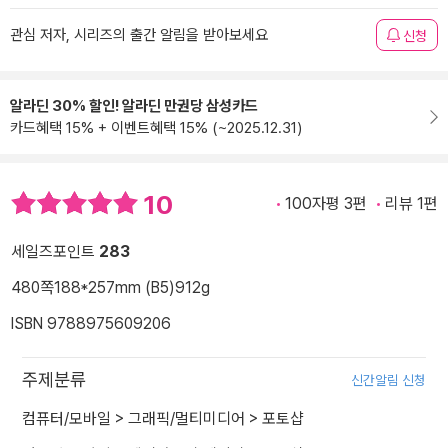
관심 저자, 시리즈의 출간 알림을 받아보세요
신청
알라딘 30% 할인! 알라딘 만권당 삼성카드
카드혜택 15% + 이벤트혜택 15% (~2025.12.31)
10
100자평 3편
리뷰 1편
세일즈포인트
283
480쪽
188*257mm (B5)
912g
ISBN 9788975609206
주제분류
신간알림 신청
컴퓨터/모바일
>
그래픽/멀티미디어
>
포토샵