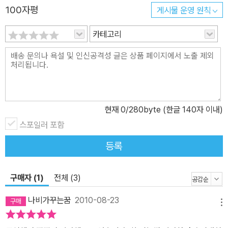
에 대해 자세하게 배울 수 있습니다. 선배 디자이너들의 생생한 현장
100자평
게시물 운영 원칙
의 소리를 통해 나만의 작품을 완성해 보세요. 완성한 예제를 응용할
수 있는 ‘이렇게 활용해 보세요’ 코너를 통해 실생활에 작품을 접목해
카테고리
볼 수도 있습니다. 과연 나는 포토샵의 달인일까? 실력을 점검해 보
세요! 어느 정도 자신감이 붙었다면 《포토샵 CS4 무작정 따라하기》
의 ‘실력점검’과 ‘멀리뛰기’ 코너를 통해 실력을 확인해 보세요. 특히
‘실력점검’에는 저자의 해설 동영상이 담겨 있어 모르는 내용을 반복
해서 학습할 수 있습니다. 포토샵의 달인이 되는 길, 《포토샵 CS4 무
현재
0
/280byte (한글 140자 이내)
작정 따라하기》가 도와드립니다. 가장 쉽지만, 가장 빠르게 실력을 키
스포일러 포함
워주는 《포토샵 CS4 무작정 따라하기》지금 당장 시작하세요!
등록
구매자 (1)
전체 (3)
나비가꾸는꿈
2010-08-23
메뉴