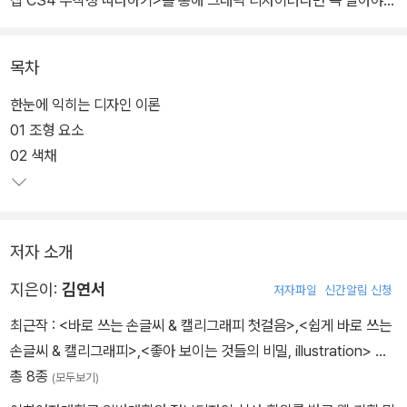
샵 CS4 무작정 따라하기>를 통해 그래픽 디자이너라면 꼭 알아야할
디자인 원리와 색채, 레이아웃 등에 대해 쉽고 간결하게 배울 수 있다.
목차
실제 현장에서 활동 중인 디자이너의 현장의 소리와 작업 스토리는
감각적인 디자인 작업을 할 수 있도록 도와준다. 디자인을 전공 중인
한눈에 익히는 디자인 이론
신입생부터 취업 예정인 디자이너까지 포토샵으로 할 수 있는 모든
01 조형 요소
디자인을 제공한다.
02 색채
저자 소개
지은이:
김연서
저자파일
신간알림 신청
최근작 :
<바로 쓰는 손글씨 & 캘리그래피 첫걸음>
,
<쉽게 바로 쓰는
손글씨 & 캘리그래피>
,
<좋아 보이는 것들의 비밀, illustration>
…
총 8종
(모두보기)