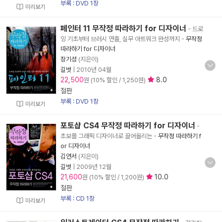
부록 : DVD 1장
미리보기
페인터 11 무작정 따라하기 for 디자이너
- 드로
잉 기초부터 브러시 연출, 실무 아트워크 완성까지
-
무작정
따라하기 for 디자이너
장기성
(지은이)
길벗
|
2010년 04월
22,500
8.0
원 (10% 할인 / 1,250원)
절판
부록 : DVD 1장
미리보기
포토샵 CS4 무작정 따라하기 for 디자이너
-
초보를 그래픽 디자이너로 끌어올리는
-
무작정 따라하기 f
or 디자이너
김연서
(지은이)
길벗
|
2009년 12월
21,600
10.0
원 (10% 할인 / 1,200원)
절판
부록 : CD 1장
미리보기