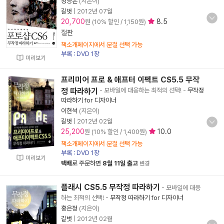
정승은
(지은이)
길벗
|
2012년 07월
20,700
8.5
원 (10% 할인 / 1,150원)
절판
책소개페이지에서 분철 선택 가능
부록 : DVD 1장
미리보기
프리미어 프로 & 애프터 이펙트 CS5.5 무작
정 따라하기
- 모바일에 대응하는 최적의 선택!
-
무작정
따라하기 for 디자이너
이현석
(지은이)
길벗
|
2012년 02월
25,200
10.0
원 (10% 할인 / 1,400원)
책소개페이지에서 분철 선택 가능
부록 : DVD 1장
미리보기
택배
로 주문하면
8월 11일 출고
변경
플래시 CS5.5 무작정 따라하기
- 모바일에 대응
하는 최적의 선택!
-
무작정 따라하기 for 디자이너
홍은정
(지은이)
길벗
|
2012년 02월