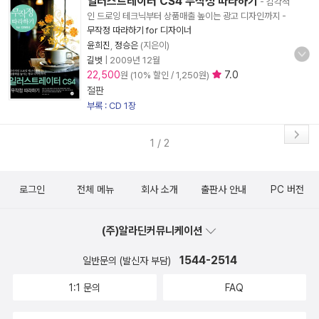
일러스트레이터 CS4 무작정 따라하기
- 감각적
인 드로잉 테크닉부터 상품매출 높이는 광고 디자인까지
-
무작정 따라하기 for 디자이너
윤희진
,
정승은
(지은이)
길벗
|
2009년 12월
22,500
7.0
원 (10% 할인 / 1,250원)
절판
부록 : CD 1장
1 / 2
로그인
전체 메뉴
회사 소개
출판사 안내
PC 버전
(주)알라딘커뮤니케이션
1544-2514
일반문의 (발신자 부담)
1:1 문의
FAQ