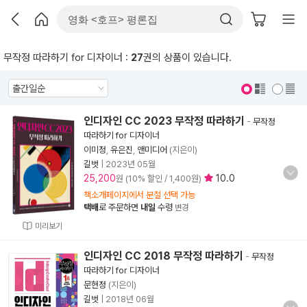
무작정 따라하기 for 디자이너 :
27
권의 상품이 있습니다.
표지 보기
표지 안보기
인디자인 CC 2023 무작정 따라하기
-
무작정
따라하기 for 디자이너
이미정
,
유은진
,
앤미디어
(지은이)
길벗
|
2023년 05월
25,200
10.0
원 (10% 할인 / 1,400원)
책소개페이지에서 분철 선택 가능
택배
로 주문하면
내일
수령
변경
미리보기
인디자인 CC 2018 무작정 따라하기
-
무작정
따라하기 for 디자이너
문현정
(지은이)
길벗
|
2018년 06월