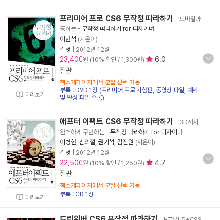
프리미어 프로 CS6 무작정 따라하기
- 모바일과
통하는
-
무작정 따라하기 for 디자이너
이현석
(지은이)
길벗
|
2012년 12월
23,400
6.0
원 (10% 할인 / 1,300원)
절판
책소개페이지에서 분철 선택 가능
부록 : DVD 1장 (프리미어 프로 시험판, 동영상 파일, 예제
미리보기
및 완성 파일 수록)
애프터 이펙트 CS6 무작정 따라하기
- 3D까지
완벽하게 구현하는
-
무작정 따라하기 for 디자이너
이병현
,
신의철
,
권기석
,
김진원
(지은이)
길벗
|
2012년 12월
22,500
4.7
원 (10% 할인 / 1,250원)
절판
책소개페이지에서 분철 선택 가능
부록 : CD 1장
미리보기
드림위버 CS6 무작정 따라하기
- HTML5+CSS