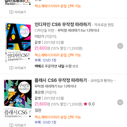
책소개페이지에서 분철 선택 가능
미리보기
인디자인 CS6 무작정 따라하기
- 자유로운 편집
디자인을 위한
-
무작정 따라하기 for 디자이너
이민기
(지은이)
길벗
|
2013년 02월
21,600
원 (10% 할인 / 1,200원)
책소개페이지에서 분철 선택 가능
부록 : DVD 1장
택배
로 주문하면
내일
수령
변경
미리보기
플래시 CS6 무작정 따라하기
- 모바일과 통하는
-
무작정 따라하기 for 디자이너
홍은정
(지은이)
길벗
|
2013년 02월
21,600
6.0
원 (10% 할인 / 1,200원)
절판
책소개페이지에서 분철 선택 가능
부록 : DVD 1장
미리보기