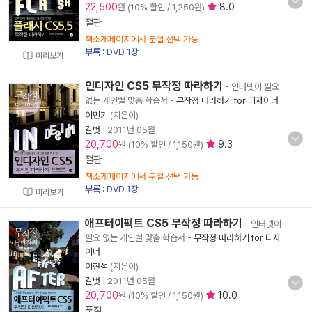
22,500
8.0
원 (10% 할인 / 1,250원)
절판
책소개페이지에서 분철 선택 가능
부록 : DVD 1장
미리보기
인디자인 CS5 무작정 따라하기
- 인터넷이 필요
없는 개인별 맞춤 학습서
-
무작정 따라하기 for 디자이너
이민기
(지은이)
길벗
|
2011년 05월
20,700
9.3
원 (10% 할인 / 1,150원)
절판
책소개페이지에서 분철 선택 가능
부록 : DVD 1장
미리보기
애프터이펙트 CS5 무작정 따라하기
- 인터넷이
필요 없는 개인별 맞춤 학습서
-
무작정 따라하기 for 디자
이너
이현석
(지은이)
길벗
|
2011년 05월
20,700
10.0
원 (10% 할인 / 1,150원)
품절