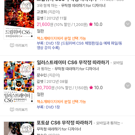
3와 함께 하는
-
무작정 따라하기 for 디자이너
고경희
(지은이)
길벗
|
2012년 11월
21,600
10.0
원 (10% 할인 / 1,200원)
절판
책소개페이지에서 분철 선택 가능
부록 : DVD 1장 (드림위버 CS6 체험판/실습 예제 파일/동
미리보기
영상 강의 수록)
일러스트레이터 CS6 무작정 따라하기
- 모바일
과 통하는
-
무작정 따라하기 for 디자이너
문수민
(지은이)
길벗
|
2012년 08월
20,700
10.0
원 (10% 할인 / 1,150원)
절판
책소개페이지에서 분철 선택 가능
부록 : DVD 1장
미리보기
포토샵 CS6 무작정 따라하기
- 모바일과 통하는
-
무작정 따라하기 for 디자이너