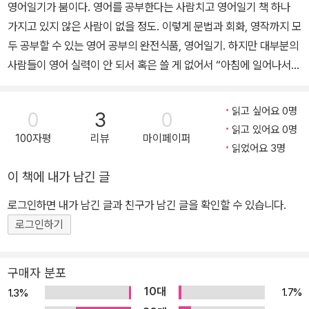
영어일기가 붐이다. 영어를 공부한다는 사람치고 영어일기 책 하나
참여하였다.
가지고 있지 않은 사람이 없을 정도. 이렇게 문법과 회화, 영작까지 모
두 공부할 수 있는 영어 공부의 완전식품, 영어일기. 하지만 대부분의
사람들이 영어 실력이 안 되서 혹은 쓸 게 없어서 “아침에 일어나서
밥 먹고 학교(혹은 회사) 갔다 와서 잤다.”라는 식의 반복되는 일상만
쓰는 경우 많다. 이렇게 반복적인 영어일기 쓰기가 과연 영어 실력 향
읽고 싶어요 0명
0
3
0
상에 도움이 될까? 《테마별 영어일기 무작정 따라하기》에서는 현대
읽고 있어요 0명
100자평
리뷰
마이페이퍼
를 살아가는 우리 보통 사람들의 보편적인 관심사를 모아모아 80개
읽었어요 3명
의 테마로 압축하였다. 각 테마마다 모방해서 써볼 수 있도록 다양한
이 책에 내가 남긴 글
예시 일기를 수록하였을 뿐만 아니라, 각 테마와 관련된 다양한 표현
까지 수록해 자신만의 영어일기를 쓸 수 있도록 구성하였다.
로그인하면 내가 남긴 글과 친구가 남긴 글을 확인할 수 있습니다.
로그인하기
구매자 분포
10대
1.7%
1.3%