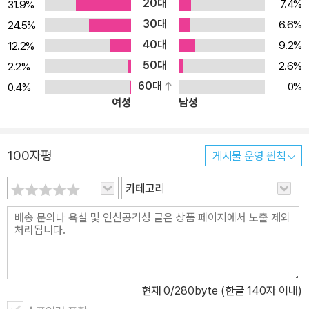
20대
7.4%
31.9%
30대
6.6%
24.5%
40대
9.2%
12.2%
50대
2.6%
2.2%
60대
0%
0.4%
여성
남성
100자평
게시물 운영 원칙
카테고리
현재
0
/280byte (한글 140자 이내)