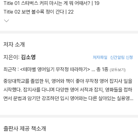
만의 영어일기를 쓸 수 있도록 구성했다.
Title 01 스타벅스 커피 마시는 게 뭐 어때서? | 19
Title 02 보면 볼수록 정이 간다 | 22
영어일기를 쓰는 것도 '영작'이다. 영작에서 '패턴(구문)'의 중요성은
아무리 강조해도 지나침이 없다. 문장의 뼈대가 되는 패턴을 익혀 상
황에 따라 필요한 단어나 표현들로 살을 붙여주면 수십, 수백 가지 문
저자 소개
장을 자유자재로 구사할 수 있게 된다. 영어일기를 쓰는 데 꼭 필요한
실용 패턴만 추려 어떤 이야기든 쓸 수 있도록 했다.
지은이:
김소영
저자파일
신간알림 신청
최근작 :
<테마별 영어일기 무작정 따라하기>
… 총 1종
(모두보기)
중앙대학교를 졸업한 뒤, 영어와 책이 좋아 무작정 영어 잡지사 일을
시작했다. 잡지사를 다니며 다양한 영어 서적과 잡지, 영화들을 접하
면서 문법과 암기만 강조하던 입시 영어와는 다른 살아있는 실용영어
의 묘미를 맛볼 수 있었다고. 이후 자신이 맛본 실용영어의 묘미를 영
어초보자들에게 전파하기 위해 책을 집필하기 시작했다. 《시트콤 잉
글리시 351(멘토스)》, 《TOEIC 문법어휘 2560(멘토스)》 등 토익
출판사 제공 책소개
문법서, 회화, 스크린 잉글리시 등 다양한 영어책을 기획하고 집필에