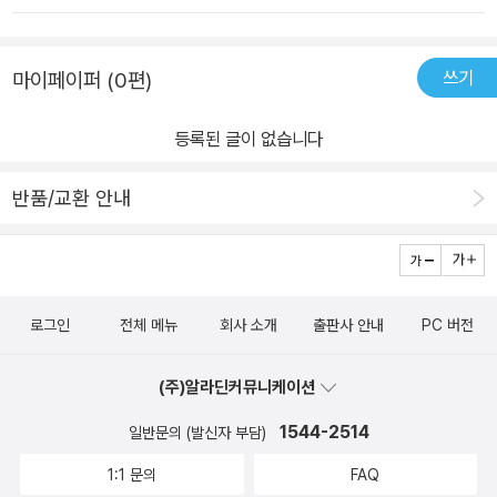
다른 단어를 넣는 것은 좀 더 쉽기에 많은 연습이 될 듯 하다. 오래된
드, 영화와 드라마, 여행과 레저스포츠, 책과 음악, 공연과 콘서트, 패
고전으로서의 일기가 아니라 지금 톡톡 튀는 표현으로 영어일기가 생
션 등여섯가지의 파트로 되어 있고, 총 80개의 테마로 이루어져 있
기넘치고 더 솔직해지길 이 책을 통하여 기대한다. 언제가는 나는 이
쓰기
마이페이퍼 (0편)
다.각 테마는 일기 예문과 해석, 그리고 주요 영어일기 패턴을 응용하
책의 서평도 영어로 쓸 때가 있겠지~. *싸이의 도토리와 네이버의 은
는 연습을 하는 코너로구성되어 있는데, 분량이 너무 많지도 적지도
화 등은 영어로 acorn, silver coin인 줄 알았는데 그냥 모두 cyber
등록된 글이 없습니다
않고, 적절하다고 생각한다.일기 주제도 우리가 일상 속에서 쉽게 접
account라고 한다. 우리말이 더 표현이 많고 정감이 있음을 느끼면
할 수 있는 것들이고,내용과 표현도 내 또래의 젊은 여성들이 생각할
서도 역시 나는 콩글리쉬에 강하다. 자꾸 하다보면 실력이 늘 것이고
반품/교환 안내
법한 것들이어서 좋았다.예문을 읽으면서 왠지 친구미니홈피 일기장
정확한 표현이 나의 영어수준을 높혀줄 것이다.
을 보는 것 같은 기분이 들었달까... 영어일기 패턴을 연습하는 코너는
예문으로 나온 일기 중에서 중요한 문장 셋을 골라각각 두 번씩 응용
해볼 수 있도록 되어 있다. 한 문장씩 영어로 옮기는 것이 크게 어렵지
로그인
전체 메뉴
회사 소개
출판사 안내
PC 버전
않았고,앞으로 영어일기를 쓸 때나 글을 쓸 때 많은 도움이 될 것 같
다.
(주)알라딘커뮤니케이션
1544-2514
일반문의 (발신자 부담)
1:1 문의
FAQ