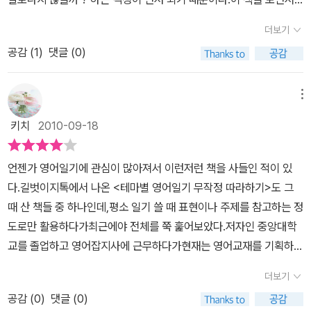
나면 그 다음의 진도가 나가지 않았다. 그래도 매일의 실력이 나를 발
처음 영어 일기를 보면서 너무 복잡하게 느껴졌다. 주어, 동사, 서술
전시키라 생각하면서 다시 집어든 책이 '테마'에 관한 것이다. 글을 쓰
더보기
어, 목적어, 목적 보어등으로 복잡하게 느껴지기 시작했다. 너무 어려
려면 모름지기 소재와 주제를 파악해야 하니 당연한 귀결처럼 느껴졌
공감 (
1
)
댓글 (0)
운 책을 선택한것은 아닌가 ? 하는 생각이 들었으나 그 다음 페이지
다. 각 테마는 총 6개의 PART로 나눠서 트렌드와 영화 등 요즘 발랄
를 넘기면서 웃었다.. 그 테마에 맞게 간단한 표현들이 많이 서술아혀
한 젊은여성(물론 남자도 포함되지만 이 책은 여대생이나 직장인의
놓았기 때문이다.이제 딸래미와 함께 조금씩 영어 일기를 써 봅니다.
메뉴
입장에서 표현이 많이 되어 있는 것 같아 좀 더 여성스럽다.)의 내면
우리에게 영어 일기의 순서는 없습니다. 테마를 보면서, 그 상황에 맞
으로 들어가 솔직하고 때로는 발칙하게 거침없이 표현하는 당당함이
키치
2010-09-18
는 영어를 바꾸어 가면서 쓰는데 이것도 참 재미있는것 같아요.. 이것
보인다. 우리가 항상 접하고 있으면서도 무시하고 그냥 넘어갔던 모
을 하면서 어린이 영어 일기 쓰기를 하나 만들면 좋을 것 같다는 생각
든 상황들이 생활과 절묘하게 조화를 이뤄 영어일기 속에 숨어 있었
언젠가 영어일기에 관심이 많아져서 이런저런 책을 사들인 적이 있
이 드네요...
다. 무작정 따라하기는 부담감 없음은 역시 그냥 먼저 '베껴쓰기'이다.
다.길벗이지톡에서 나온 <테마별 영어일기 무작정 따라하기>도 그
모든 창조적 작업은 이런 모방을 통하여 나올 수 있음을 알기에 비록
때 산 책들 중 하나인데,평소 일기 쓸 때 표현이나 주제를 참고하는 정
불완전하더라도 나만의 베껴쓰기에 만족을 한다. 각 title 마지막에는
도로만 활용하다가최근에야 전체를 쭉 훑어보았다.저자인 중앙대학
베껴쓰는 것도 수준을 높여주기 위해 '좋은 표현'을 참조하면 좀 더 나
교를 졸업하고 영어잡지사에 근무하다가현재는 영어교재를 기획하는
은 영작이 될 수 있다. 영어일기의 가장 중요한 점은 역시 패턴에 관한
일을 하고 계시는 분이라고 하는데,젊은 여성의 일상과 관심사를반영
더보기
것이다. 이미 일기 사전을 가지고 있는 나로서도 이런 패턴에 능숙해
하는 토픽이 많아서 선택했던 것으로 기억한다.(패션, 음악 등)그리고
지기 위해서는 반복적으로 익히는 것이 무척이나 중요하다. 패턴에다
공감 (
0
)
댓글 (0)
아기자기하면서도 깔끔한 책 디자인도마음에 꼭 든다.이 책은 트렌