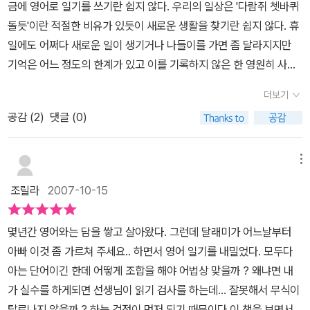
금에 영어로 일기를 쓰기란 쉽지 않다. 우리의 일상은 '다람쥐 쳇바퀴
돌듯'이란 적절한 비유가 있듯이 새로운 생활을 찾기란 쉽지 않다. 휴
일에도 어쩌다 새로운 일이 생기거나 나들이를 가면 좀 달라지지만
기억은 어느 정도의 한계가 있고 이를 기록하지 않은 한 영원히 사라
지지는 않더라도 기억 속의 아주 까마득한 서랍에 닫혀서 나중에는
더보기
단편만 남아 있을 것이다. 그런데 지금 나는 다시 일기에 도전한다. 그
공감 (
2
)
댓글 (0)
것도 영어일기에 말이다. 전에도 나는 이 말을 하면서 영어일기를 시
작하였지만 한 달 정도 하다가 결국 그만 두었다. 길벗의 {무작정 따
라하기 시리즈}는그분야가 무엇이든 일단 시작하라는 강력한 메시지
메뉴
를 주고 있고여러 책들을 통해서나는 많은 용기를 얻는다. 더구나 처
조릴라
2007-10-15
음해야 할 것이라면 용기있게 먼저 저지르는 것이 책만 읽고 아무것
도 안하는 것보다 수십배는 훨씬 나음을 알고 있다. 무엇이든 말보다
몇년간 영어와는 담을 쌓고 살아왔다. 그런데 달래미가 어느날부터
실천을 하는 것은 나를 한걸음 더발전시키고 성숙하게 한다. 이미 [영
아빠 이것 좀 가르쳐 주세요.. 하면서 영어 일기를 내밀었다. 모두다
어일기 무작정 따라하기]라는 책을 보고 어느 정도 기본 문형과 표현
아는 단어이긴 한데 어떻게 조합을 해야 어법상 맞을까 ? 왜냐면 내
력의 기본을 익혔더라도 조금씩 한계에 부딪혀가고 있던 차에 포기를
가 실수를 하게되면 선생님이 읽기 검사를 하는데... 잘못해서 무식이
하였다.도무지 새로운 표현을 생각하기도 힘든데다 한 두문장을 쓰고
탈로나지 않을까 ? 하는 걱정이 먼저 되기 때문이다.이 책을 보면서