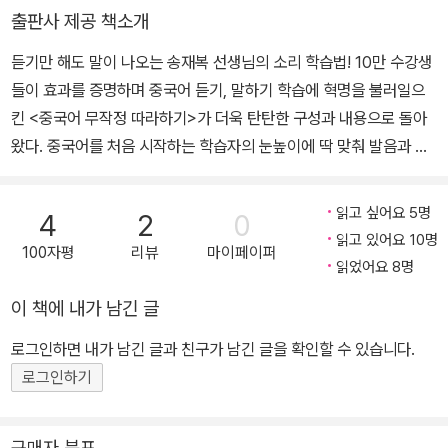
대학교 교육대학원 수료 길벗이지톡 홈페이지, EBSlang에서 동영상
출판사 제공 책소개
강의 중
듣기만 해도 말이 나오는 송재복 선생님의 소리 학습법! 10만 수강생
들이 효과를 증명하며 중국어 듣기, 말하기 학습에 혁명을 불러일으
킨 <중국어 무작정 따라하기>가 더욱 탄탄한 구성과 내용으로 돌아
왔다. 중국어를 처음 시작하는 학습자의 눈높이에 딱 맞춰 발음과 성
조부터 쉽게 익힐 수 있도록 내용을 추가했으며, 단계별로 차근차근
내용을 익혀나갈 수 있도록 구성을 새로이 했다. 복습 기능까지 확실
읽고 싶어요 5명
4
2
0
하게 갖춰 책 순서대로만 따라가도 500문장을 듣고 말할 수 있다. ★
읽고 있어요 10명
100자평
리뷰
마이페이퍼
500만 명의 독자가 선택한 <무작정 따라하기> 시리즈의 변신! ★
읽었어요 8명
독학으로 어학을 공부하는 독자들의 변화되는 학습 스타일을 반영하
이 책에 내가 남긴 글
여 새로운 학습 프로그램을 제시합니다. 모든 원고를 독자의 눈높이
에 맞춰 자세하고 친절한 해설로 풀어냈으며, 저자 음성강의, 예문 m
로그인하면 내가 남긴 글과 친구가 남긴 글을 확인할 수 있습니다.
p3 파일 무료 다운로드, ‘무작정 따라하기’ 애플리케이션, 길벗 독자
로그인하기
지원팀 운영 등 더욱 편하고 쉽게 학습할 수 있도록 아낌없는 서비스
를 제공합니다. ★ 간단한 책 소개 10만 수강생이 열광한 중국어 명
구매자 분포