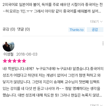
복잡한 한자를 몰라도 중국어를 할 수 있다는 자신감이 생겼어요! 박
2외국어로 일본어와 불어, 독어를 주로 배우던 시절이라 중국어는 전
인영_ 26세, 대학생 출퇴근길에 들으면 딱 좋은 mp3! 여행 가서 써
~혀 모르는 1인.ㅜㅜ 그래서 아이랑 같이 중국어를 배워볼까 싶어서
먹을 수 있게 듣기와 말하기 위주로 중국어를 배우고 싶었던 저에게
열심히 검색을 해보는데 완전 중국어초보가 볼 만한 교재가 거의 없
딱 맞는 책입니다. 듣기 파일이 우리말과 중국어를 반복해서 들려주
더보기
더라고요.--;그나마 <기적의 한자학습> 덕분에 익숙한 길벗스쿨의
니까, 앉아서 공부하거나 책을 들고 다닐 필요 없이, 듣는 것만으로도
공감 (
0
)
댓글 (0)
자매사 길벗 이지톡에서 <중국어 첫걸음 무작정 따라하기>가 있길래
중국어를 익힐 수 있습니다. 바쁜 직장인에게 안성맞춤이네요. 김일
도전해봤어요! <중국어 첫걸음 무작정 따라하기>는 엄마가 아기
라_ 29세, 직장인 듣기만 해도 중국어가 되네요! 보통 외국어 교재들
에게 모국어를 가르치듯, 듣기로 시작해서 말하기로, 그 후에 글자와
메뉴
은 인사말, 문법 등으로 시작하는 일정한 패턴이 있고 문법을 공부하
문법에 치중하도록 설계된 '소리 학습법'에 맞게 회화의 기본이 되는
이성철
2018-06-03
다가 지쳐서 포기하게 되는데, 따로 공부하지 않더라도 반복적으로
듣기와 말하기 중심으로 구성된 중국어 교재에요.사실 저보다는 똘망
듣다 보면 자연스럽게 문장구조·단어 뜻을 알게 된다는 것이 놀라웠
군이 중국어를 너무 배우고 싶어해서 똘망군의 수준에 맞는 교재를
습니다. 다른 첫걸음 책보다 중국어에 더 재미있게 접근할 수 있는 책
네! 학원입니다.네에? 누구요?네에! 누구요!네! 알겠습니다.중국어의
찾았는데, 거의 문법과 단어 위주로 나열된 교재들이 많아서 도움이
입니다! 윤보람_ 32세, 직장인 통문장 암기로 간단하게! 생활 속에서
성조가 어렵다고 하던데 저는 개념이 없어서 그런가 첨엔 퍽하고 와
되지 않더라구요.ㅠㅠ게다가 똘망군이 어릴 때부터 엄마표영어를 진
꼭 필요한 동사와 형용사를 활용한 문장들을 익힐 수 있어서 재미있
닿지가 않았답니다. 그런데 지은이 송재복 교수님의 첫번째 임팩트
행하면서 외국어는 확실히 듣기가 차고 넘쳐아 말하기와 쓰기가 되는
게 공부했습니다. 단어나 문법을 하나하나 이해하지 않아도 문장을
있는 강의를 네 다섯 번 듣고 나서야 캬~~ 정말 명쾌하다는 생각을
것을 느꼈기에 일단 '소리 학습법'에 맞춘 이 교재가 지금 보기에 딱
통으로 외워 바로 써먹을 수 있는 점이 저에게는 가장 큰 매력으로 다
했습니다. 대번 성조에 대해 득도한 듯! 그러나 현실은 녹록치 않았습
좋다고 생각되었어요. 그래서 야심차게 중국어 초보탈출을 외치면
가왔습니다. 간단하지만 가장 확실하게 중국어를 말할 수 있는 방법
니다.발음도 발음이려니와 우선 나름 꽤 안다고 하는 한자를 영어단
서 첫 페이지를 펼치는 순간 머리가 아찔~ㅠㅠ우선 중국어를 어렵게
더보기