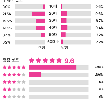
강사, 송재복 선생님의 소리 학습법! 듣기만 해도 중국어가 된다! 한
10대
0.6%
3.0%
자, 문법 생각만 해도 골치 아프다고요? 무작정 들으세요! 듣고 따라
20대
9.6%
21.5%
하다 보면 신기하게 중국어가 튀어나옵니다. 초보자 맞춤형 첫걸음
30대
8.7%
15.5%
책! 무조건 많은 내용을 다루기보다는 차근차근 중국어에 익숙해질
40대
수 있도록 꼭 필요한 내용만 단계별로 구성했습니다. 부담을 줄이기
10.4%
14.6%
위해 한자는 마지막 마당에서 제시했습니다. 복습까지 완벽하게 책임
50대
7.2%
6.4%
진다! 둘째, 셋째마당에서 배운 내용은 마지막 마당에서 완벽하게 복
60대
2.2%
0.2%
여성
남성
습할 수 있습니다. 책 순서대로 따라오기만 해도 500문장이 머릿속
에 콕 박힙니다! ※ 이 책은 2009년에 출간된 《중국어 무작정 따라하
9.6
평점 분포
기 mp3 CD판》의 개정판입니다. 중국어를 처음 시작하는 학습자의
레벨에 맞게 《Try again! 소리와 그림으로 다시 시작하는 중국어》
80.0%
내용을 바탕으로 발음 부분을 추가하였고, 단계별 구성을 체계적으로
20.0%
재정비하였습니다. ★ 이 책의 특징 1. 한자, 문법을 몰라도 중국어가
0%
된다! 엄마가 아이에게 말을 가르칠 때 무엇부터 시작할까요? 글자?
0%
문법? 아니죠. 알아 듣건, 못 알아 듣건 엄마, 아빠, 맘마, 쭈쭈 등 쉴
0%
새 없이 말을 들려줍니다. 그러면 어느 사이엔가 그 말을 흉내 내어 따