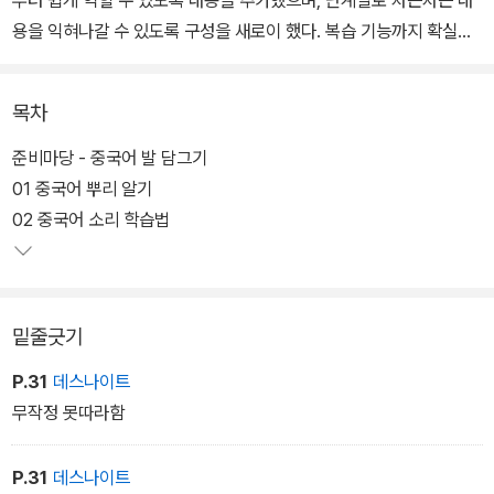
용을 익혀나갈 수 있도록 구성을 새로이 했다. 복습 기능까지 확실하
게 갖춰 책 순서대로만 따라가도 500문장을 듣고 말할 수 있다.
목차
이 책은 쌩 초보자가 중국어를 쉽게 접근할 수 있게 차근차근 단계를
밟아가며 배울 수 있도록 구성했다. 꼭 필요한 내용만 담아 부담을 줄
준비마당 - 중국어 발 담그기
이고 이 책의 특징인 듣기와 말하기에 집중할 수 있도록 꾸몄다. 또한
01 중국어 뿌리 알기
글자에 대한 부담을 덜고자 한자는 복습단계에서만 제시했다. 부담은
02 중국어 소리 학습법
줄이고 효과는 배가 되는 진짜 첫걸음 책이다.
또한 책 순서대로 따라 가기만 해도 500개의 핵심 표현이 입에서 술
밑줄긋기
술 나오는 것은 물론 다양한 응용까지 가능하다. 책 구성뿐만 아니라
소책자, 저자 음성 강의, 예문 mp3 파일 등 다양한 학습 자료를 제공
P.31
데스나이트
하여 최적의 학습 시스템을 구현한 것이 <무작정 따라하기> 시리즈
무작정 못따라함
만의 독보적인 강점이다.
P.31
데스나이트