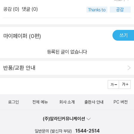
인 것 같네요. 김주안_ 45세, 직장인 ★ 본문 구성 미리보기 <첫째마
어 외우듯이 전부 써야 한다는 막연한 부담감에 이거 쉽지가 않겠구
여기는 이유가 중국어의 성조인데 첫 페이지부터 성조 이야기가 나오
공감 (
0
)
댓글 (0)
당> : 발음과 성조 익히기 <1단계> 설명으로 감 잡기 이번 과에서 배
나하며 막연한 두려움을 가지고 있었습니다. 소리학습법!즉 엄마가
니 갑자기 호흡이 빨라지고 그냥 포기할까 하다가 옆에서 우리 엄마
울 발음에 대해 저자 음성 강의를 들어보세요. 책에 수록된 그림 자료
간난쟁이 아아에게 엄~~마! 하며 소리들 들려주어 아이가 소리부터
는 얼마나 잘하나 기대하는 눈빛의 아들을 보니 뜨끔하더라고요!평소
를 보면서 선생님의 발음을 흉내 내 봅니다. <2단계> 단어 듣고 따라
익히게 하는 방식을 적용한 학습법이 왠지, 그냥 마구잡이로 꾸욱참
에 아들에게는 공부 열심히 하라고, 책에 나온대로만 따라하면 다 잘
하기 본 과에서 배우는 발음으로 구성된 다양한 단어를 연습합니다.
쓰기
마이페이퍼 (0편)
고 듣다보면 귀가 뚤리고, 그러면 혀가 풀리고 하는 지리한 방식인 줄
한다고 말해놓고 엄마인 저는 첫 페이지도 못 넘어가고 포기하려고
원어민의 발음을 반복해서 들으며 따라합니다. <둘째/셋째마당> : 기
알았습니다. 거기에서 크게 벗어나는 것은 아니나 처음 발음에 대한
하다니 이럴 순 없다라는 오기도 생겼어요. 다행히 <중국어 첫걸음
등록된 글이 없습니다
초 동사, 형용사, 부사를 활용한 문장 익히기 <1단계> 기본 단어 익히
도입부 발걸음이 조금은 가벼워졌습니다. 그리고 무작적 mp3를 다
무작정 따라하기>는 저같은 완전 초보도 쉽게 볼 수 있도록 7단계에
기 문장을 본격적으로 들어가기 전에 이번 과에 등장하는 새로운 단
운받아 출퇴근시 오가며 듣고 짬나는 시간마다 처음부터 쭉 듣다가
걸쳐서 도와주니 중국어 초보탈출은 시간 문제일 것 같더라고요~우
반품/교환 안내
어를 듣고 따라해 봅니다. <2단계> 핵심 10문장 익히기 본 과에서 배
하나씩 제대로 들으려 노력했습니다. 왜냐하면 저자 머릿말에“외국
선, 모든 과에 저자 음성 강의와 예문 mp3가 제공되는데, QR코드를
울 동사(형용사 또는 부사)가 들어 있는 핵심표현 10문장을 배웁니
어 공부를 시작하면 적어도 1개월은 듣기에만 치중해야 합니다.”“이
스캔해서 듣거나 길벗 홈페이지에서 mp3 파일을 무료 다운로드 받
다. 해석은 구경만 하고 듣고 따라해 봅니다. <3단계> 회화에 활용하
책은 회화의 기본이 되는 듣기와 말하기 중심의 책입니다. 중국어를
아서 들을 수 있어요! 그리고 출퇴근 시간이나 등하원시간 동안 편
기 1, 2단계에서 배운 내용을 토대로 상황을 만들어 회화로 구성하였
어느정도 공부한 분뿐 아니라 처음 배우는 분들은 반드시 듣고 말하
하게 공부할 수 있도록 훈련용 소책자가 들어있어서 자투리 시간도
습니다. 본 과의 내용을 총정리하면서 듣고 따라해 봅니다. 연습문제
로그인
전체 메뉴
회사 소개
출판사 안내
PC 버전
고, 읽고, 쓰는 순으로 공부하기 바랍니다처음에는 듣는 것에 역점을
낭비없이 중국어 듣기와 말하기 연습을 할 수 있도록 구성되었어요
본문 내용을 충분히 듣고 따라한 후 내용을 소화했는지 체크해 봅니
두고 처음부터 끝까지 소리를 들은 후 설명을 보십시오. 한국어만 보
~ 뿐만 아니라 <무작정 따라하기> 시리즈의 모든 자료가 담긴 애플
다. 문장을 쓰는 것이 아니라 입으로 말해 보는 코너입니다. <넷째마
(주)알라딘커뮤니케이션
고도 중국어가 바로 나올 수 있습니다. 만약에 입에서 바로바로 튀어
리케이션이 있어서, 책이 당장 눈앞에 없어도 어디서나 쉽게 저자의
당> : 둘째-셋재마당 내용 복습하기 <1단계> 표현 복습하기 둘째마
나오지 않는다면 처음부터 다시 반복하세요. 진도가 중요한 것이 아
1544-2514
음성강의와 예문, 텍스트까지 볼 수 있어 그뤠잇!!!물론 저처럼 완전
일반문의 (발신자 부담)