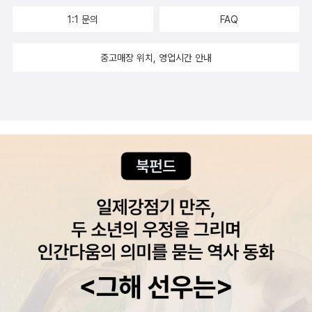
당과 셋째마당 2단계에서 배운 문장들을 한어병음과 중국어 한자로
닙니다. 천천히 멈추지 말고 반복해 완전히 자기 것으로 만드는 것이
초보는 아직 듣기 시간도 충분하지 않아 그 정도의 내용을 다 받아들
1:1 문의
FAQ
다시 한 번 복습합니다. <2단계> 응용 표현 익히기 1단계에서 배운
중요합니다.”라는 저자 선생님의 말씀을 충실히 따르려 했습니다. 왜
일 수 있는 실력은 안되지만 이 책을 한 번만 보는 것이 아니라 여러
문장들을 응용한 새로운 표현들을 배워봅니다. 반복해서 듣고 따라해
냐하면 우리나라 학교 수업에서 진도를 나가지 않는다는 것은 상상할
번 반복해서 공부할 예정이라 이런 무한반복 복습 시스템이 너무 마
중고매장 위치, 영업시간 안내
봅니다. 연습문제 배운 내용을 적용해 회화로 마무리할 수 있는 연습
수도 없는 일입니다. 게다가 진도가 중요하지 않다. 처음부터 다시해
음에 드네요.^^ 또 공부를 하다 궁금한 점이 생기면 언제든지 홈페이
문제입니다. 1, 2단계 내용을 회화로 구성했습니다. 한자 맛보기 각
라. 그런데 솔직히 다른 일반 책을 읽다가도 전체적인 맥락이 잘 이해
지에 질문을 올리면 저자와 길벗 독자 지원팀이 신속하게 답변을 해
과에서 반복되어 나오는 중요한 중국어 한자를 직접 써봅니다. 외우
되지 않을 때는 책의 첫 부분 또는 앞부분으로 돌아가서 다시 맥락을
준다니 이보다 더 좋을 순 없다!!!물론 어느 정도 알아야 내가 뭘 모르
려고 하지 말고 획순을 참고해서 가볍게 써보세요. 중국어는 이렇대!
파악하고 다시 진도를 나가는 경우가 종종 있지 않나요? 그냥 직진만
는지 확실히 질문할 수 있을테니 더욱 열심히 공부해야겠어요!유료서
중국어에 대한 기초 상식과 중국 문화에 대한 이야기를 읽으며 잠깐
이야기하던 방식에서 벗어나 어찌보면 무지 단순한 방식을 주문하는
비스로 저자가 직접 알려주는 동영상 강의도 있다는데, 이건 책을 한
쉬어가는 코너입니다. 본 책의 핵심 표현을 모두 넣어 언제 어디서나
것 같지만 그것이 맞을 것 같다는 생각을 했습니다. 우리는 어떠한 전
번 다 훌어본 후에 도전하려구요.^^ <중국어 첫걸음 무작정 따라
가볍게 들고 다니면서 공부할 수 있습니다. ‘우리말 해석 → 한어병음
자제품을 구입하더라도 사용설명서를 주의깊게 읽는 경우가 드뭅니
하기>는 크게 네 개의 마당으로 구성되는데요.첫째 마당은 중국어를
→ 한자’ 순으로 정리했습니다. 소책자로 공부할 때도 꼭 mp3 파일을
다. 바로 전원 연결하여 사용하기 바쁘지 언제 설명서를 읽고 할 시간
배운다면 반드시 알고 넘어가야 하는 성조와 중국어 발음에 대해 배
들으면서 익히세요.
이 있겠습니까? 그런데 저자의 머리말은 이 책의 사용설명서가 아닐
워요.1단계로 배울 발음에 대해 저자 음성 강의를 듣고, 책에 수록된
까요? 저자가 이책을 통해 우리 독자에게 주고자 하는 메시지와 이
그림을 보면서 발음을 흉내내요.2단계로 배우는 발음으로 구성된 다
책의 집필의도, 그리고 자상하고 친절하게 알려주시는 이 책의 사용
양한 단어를 연습하는데, 병음이 참고용으로 제시되지만 외우지 말고
법을 무시하고 무조건 진도를 나갈 수는 없지요.설사 머릿말을 읽는
귀에 익숙해질 때까지 최소 10번 이상 듣고 따라읽기 훈련을 하라고
다해도 그저 판에 밖힌 이야기로 치부해 버리고 바로 본인의 학습 스
강조하고 있어요. 둘째와 셋째 마당은 기초 동사, 형용사, 부사를