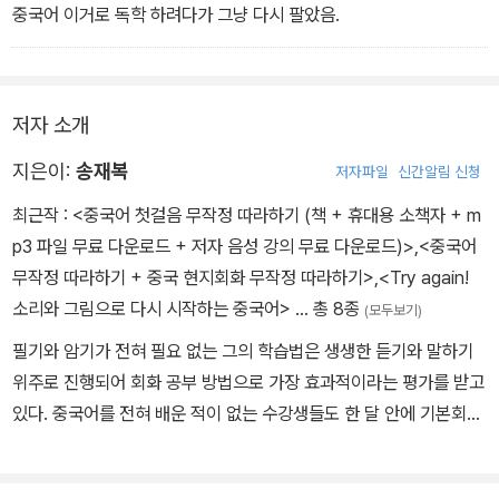
중국어 이거로 독학 하려다가 그냥 다시 팔았음.
저자 소개
지은이:
송재복
저자파일
신간알림 신청
최근작 :
<중국어 첫걸음 무작정 따라하기 (책 + 휴대용 소책자 + m
p3 파일 무료 다운로드 + 저자 음성 강의 무료 다운로드)>
,
<중국어
무작정 따라하기 + 중국 현지회화 무작정 따라하기>
,
<Try again!
소리와 그림으로 다시 시작하는 중국어>
… 총 8종
(모두보기)
필기와 암기가 전혀 필요 없는 그의 학습법은 생생한 듣기와 말하기
위주로 진행되어 회화 공부 방법으로 가장 효과적이라는 평가를 받고
있다. 중국어를 전혀 배운 적이 없는 수강생들도 한 달 안에 기본회화
는 물론 정확한 성조와 발음을 구사하게 만들어 중국어 회화 강의에
혁명을 불러일으킨 강사로 알려져 있다. 한국외국어대학교 졸업 건국