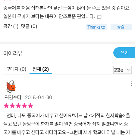
에 대한 부담을 덜고자 한자는 복습단계에서만 제시했습니다. 부담은
중국어를 처음 접해본다면 낯선 느낌이 많이 들 수도 있을 것 같아요.
줄이고 효과는 배가 되는 진짜 첫걸음 책입니다. 3. 복습까지 완벽하
일본어 무따기 보다는 내용이 단조로운 편입니다.
게 책임진다! 책에는 학습 내용만, 복습은 알아서? <중국어 첫걸음
공감 (
1
)
댓글 (0)
무작정 따라하기>는 핵심 문장들만 익히고 끝이 아니라, 마지막 마당
에서 앞서 배운 내용들을 복습하고 한 단계 업그레이드 할 수 있도록
체계적인 구성으로 짜인 책입니다. 책 순서대로 따라 가기만 해도 50
0개의 핵심 표현이 입에서 술술 나오는 것은 물론 다양한 응용까지
쓰기
마이리뷰
가능합니다. 책 구성뿐만 아니라 소책자, 저자 음성 강의, 예문 mp3
구매자 (0)
전체 (2)
파일 등 다양한 학습 자료를 제공하여 최적의 학습 시스템을 구현한
것이 <무작정 따라하기> 시리즈만의 독보적인 강점입니다. 중국어
초급자들에게는 진도가 중요하지 않습니다. 멈추지 말고 반복해 완전
메뉴
히 자기 것으로 만드는 것이 중요하다는 것을 명심하세요! ★ 베타테
귀염수다
2018-04-30
스터들의 한마디 한자, 몰라도 시작할 수 있어요! 중국어는 간체자에,
성조에, 병음에, 그 의미까지, 외워야 할 것이 너무 많게 느껴져서 시
'엄마, 나도 중국어가 배우고 싶어요!'어느 날 <기적의 한자학습>을
작할 때부터 부담이 되는 외국어였습니다. 하지만 이 책은 앞부분에
풀고 있던 똘망군이 한자를 많이 알면 중국어가 쉽지 않겠냐면서 중
한자 없이 병음만 제시되어 한자에 대한 부담이 없어서 좋았습니다.
국어를 배우고 싶다고 하더라고요~그런데 제가 학교에 다닐 때는 제