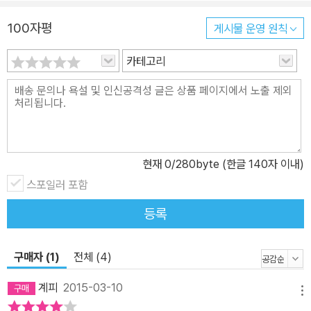
라하게 되지요. 바로 듣기부터 시작해서 말하기까지 연결됩니다. 아
이가 엄마에게 모국어를 배우듯이 ‘듣고, 말하고, 읽고, 쓰는’ 순서로
100자평
게시물 운영 원칙
배우는 것, 이것이 바로 송재복 선생님이 말하는 ‘소리 학습법’입니다.
카테고리
중국어를 배우는 이유가 회화에 있다면 글자는 잠시 미뤄두고 귀부터
열어보세요. 이 책은 회화의 기본이 되는 듣기와 말하기 중심의 책입
니다. 듣고 따라 하다보면 귀가 트이고 입이 트이는 놀라운 경험을 하
게 될 것입니다. 복잡한 한자와 문법 때문에 초반부터 힘 빼지 말고,
말부터 배웁시다! 2. 초보자를 위한 진짜 첫걸음 책! 제목에 ‘첫걸
음’이라는 말이 붙은 책을 펼쳐보면 초급 책이 맞나 의심이 들 정도의
현재
0
/280byte (한글 140자 이내)
학습량에 놀라게 됩니다. 시작부터 긴 회화문과 골치 아픈 문법, 복잡
스포일러 포함
한 한자에 맞닥뜨리면 ‘역시 중국어는 어렵다’라고 쉽게 결론 내리게
등록
되지요. 중국어가 어려운 게 아니라 문제는 나의 레벨에 맞는 책을 찾
지 못했기 때문입니다. <중국어 첫걸음 무작정 따라하기>는 쌩 초보
자가 중국어를 쉽게 접근할 수 있게 차근차근 단계를 밟아가며 배울
구매자 (1)
전체 (4)
수 있도록 구성했습니다. 꼭 필요한 내용만 담아 부담을 줄이고 이 책
계피
2015-03-10
의 특징인 듣기와 말하기에 집중할 수 있도록 꾸몄습니다. 또한 글자
메뉴