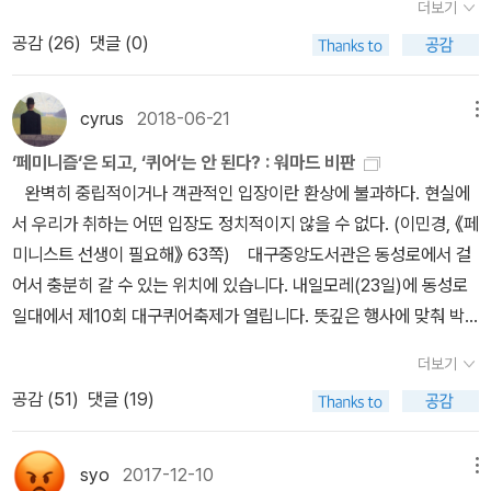
(정지돈, 『나, 슈프림』 중에서, 144쪽)나뿐만 아니라 《인생 연구》 독
더보기
에게 해방감을 안겨주었다. * [품절] 안드레아 와이스
애의 역할에 한정시킨 것이라는 비판도 있다. 드랙 킹(Drag King)과
서 모임에 참석하기로 한 다른 분들도 『B! D! F! W!』를 읽는 내내 ‘충
공감 (
26
)
댓글 (0)
《파리는 여자였다》 (에디션더블유, 2008) 1920~1930년대 파
드랙 퀸(Drag Queen)은 각각 단순하게 번역하면 남장 여자, 여장
격과 공포’를 느꼈다. <일글책> 책방지기는 《인생 연구》 독서 모임
리 좌안에 터전으로 삼은 여성들이 있었다. 그녀들은 자유와 해방을
남자다. 이들은 공연 행위를 통해 반대의 성이 되거나 중간자적 성의
발제를 어떻게 내면 좋을지 엄청 고민했다.처음에는 이상했다. 그런
만끽했고, 당시 문화와 유행의 흐름을 이끌기도 했다. 미국의 작가이
cyrus
2018-06-21
메뉴
경계를 즐긴다. 트리바드(tribade)는 레즈비언의 동의어이며 레즈비
데 다음 소설을 계속 읽어나갈수록 이상한 이야기에 흥미를 느꼈
자 다큐멘터리 영화감독인 안드레아 와이스(Andrea Weiss)의 《파
언 간의 비삽입 성행위를 의미하기도 한다. 트랜스젠더(Transgend
다. 해석하고 생각하기를 멈춘 채 그냥 쭉 읽었다. 어쩌면 정 작가의
‘페미니즘‘은 되고, ‘퀴어‘는 안 된다? : 워마드 비판
리는 여자였다》는 멋 좀 부릴 줄 알고, 글을 쓰거나 그림을 그리던 ‘파
er)와 트랜스섹슈얼(transsexual)은 거의 같은 뜻으로 사용되지만
소설에 익숙해지려면 이런 식으로 읽어야 할지도 모른다.『우리의 스
완벽히 중립적이거나 객관적인 입장이란 환상에 불과하다. 현실에
리 좌안의 여자들(레프트뱅크의 여자들)’을 소개한 책이다. 레
조금씩 다르다. 먼저 트랜스섹슈얼은 정신적인 성에 육체적인 성을
크린은...』의 주인공은 안젤라다. 소설 속 화자는 안젤라의 전 연인이
서 우리가 취하는 어떤 입장도 정치적이지 않을 수 없다. (이민경, 《페
프트뱅크의 여자들 가운데 가장 두드러진 창작 활동을 펼친 콜레트,
일치시키려는 사람, 즉 성호르몬 투여와 성전환수술을 하는 사람을
다. 그는 안젤라의 괴팍한 행동과 자유분방한 연애 편력(양성애)을 관
미니스트 선생이 필요해》 63쪽) 대구중앙도서관은 동성로에서 걸
레즈비언 커플 래드클리프 홀(Radclyffe Hall)과 우나 트루브리지
가리킨다. 트랜스젠더는 꼭 수술이나 성호르몬을 투여하진 않더라도
찰하듯이 서술한다. 그리고 안젤라의 전 남자친구마저 이해하지 못하
어서 충분히 갈 수 있는 위치에 있습니다. 내일모레(23일)에 동성로
(Una Troubridge), 르네 비비엔(Renée Vivien)과 나탈리 클리포
한 사회에서 요구하는 젠더 규범에 부합하지 않는 사람들을 모두 포
는 성적 도착증(신체 절단 애호증)도 언급한다. 안젤라는 평범한 여성
일대에서 제10회 대구퀴어축제가 열립니다. 뜻깊은 행사에 맞춰 박
드 바니(Natalie Clifford Barney) 등은 서로를 알아봤고 친밀한 관
괄하는 의미로 폭넓게 사용된다. MTF(male-to-female) 트랜스여
이 아니다. 안젤라는 ‘퀴어(queer)’하다. 현재 성소수자를 지칭하는
차민정 님의 《조선의 퀴어》(현실문화, 2018)를 읽어보고 싶어서 중
계를 유지했다. * [품절] 래드클리프 홀 《고독의 우물》
더보기
성은 남성에서 여성의 몸으로 전환한 트랜스젠더, FTM(female-to
용어가 된 퀴어는 원래 ‘기이한’, ‘이상한’을 뜻하는 단어다. 정 작가의
앙도서관에 희망도서로 신청했습니다. 이때가 5월 중순이었고, 때마
(펭귄클래식코리아, 2008)* 주디스 잭 핼버스탬 《여성의 남성성》
-male) 트랜스남성은 여성에서 남성의 몸으로 전환한 트랜스젠더이
공감 (
51
)
댓글 (19)
말을 빌리자면 독자는 《인생 연구》를 읽으면서 ‘익숙하지 않고, 이해
침 나온 《지금 여기 페미니즘X민주주의》(교유서가, 2018)도 같이
(이매진, 2015) 래드클리프 홀은 남성으로 살아가길 원하는 레
다. 핼버스탬은 생물학적 특징에 따라 여성과 남성을 구분하는 생물
할 수 없고, 비인간적으로 생각되는’ 존재를 만난다. * 폴 B. 프레시아
신청했어요. 한 달 지나고 나서 신청도서 처리 결과를 확인했습니
즈비언을 주인공으로 내세운 장편소설 《고독의 우물》을 발표했다. 그
학적 본질주의와 ‘남성성-여성성’ 등 삶의 형태를 억압적으로 작동시
도 《대항성 선언》 (포이에시스, 2022)안젤라는 자신이 좋아하는 철
다. 아니, 이럴 수가! 한 권은 취소됐습니다. 그 한 권이 《조선의 퀴어》
syo
2017-12-10
메뉴
러나 이 책에 묘사된 레즈비언의 사랑이 미풍양속을 해친다는 이유로
키는 젠더 이분법을 해체하면서 성 소수자들을 둘러싼 사회문화적 ·