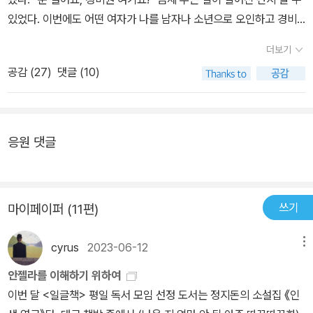
로운 남성성들 여성들이 자기의 남성성을 있는 그대로 받아들이고 이
있었다. 이번에도 어떤 여자가 나를 남자나 소년으로 오인하고 경비
름 붙이는 다양한 방식을 살펴보고 설명하는 과정은 제도적 이성애를
원을 부른 것이었다. 내가 입을 열자마자 문 앞에 있던 두 경비원은 실
뒤흔드는 문제 제기를 담고 있다. 동서고금의 많은 남성적 여성들은
더보기
수를 깨닫고 우물우물 사과를 하고는 자리를 떴다.[1] 이 황당한 사
남성성이 주는 가장 확실한 보상, 곧 정치적 권력과 대표성에서 배제
공감 (
27
)
댓글 (10)
연의 주인공은 퀴어 이론(queer theory: 게이, 레즈비언, 트랜스섹
된 채 자기만의 사랑 방식, 애인을 보호하고 지키려는 욕망, 보란 듯이
슈얼 등 성 소수자 중심의 담론을 연구하는 학문)을 연구하는 주디스
남성적 삶을 살자는 결정을 뒷받침할 근거를 마련해야 했다. 낙인을
핼버스탬(Judith Halberstam)이다. 현재 그의 이름은 ‘잭(Jack)
힘으로 바꾸는 창의적 존재 양식을 추적하는 데 쓸 ‘색인’이자 ‘용
핼버스탬’이다. 핼버스탬은 ‘남자 같은 여자’다. 그의 남자 같은 외모
어’이자 ‘표지’로 여성의 남성성을 제시하는 《여성의 남성성》은, 지금
응원 댓글
때문에 여자 화장실에 들어갔다가 변태 취급을 당해 쫓겨날 뻔한 일
여기 한국을 살아가는 남성적 여성 퀴어들이 자기를 투명하게 바라보
이 한두 번이 아니다. 화장실을 성별 이분법으로 나눴을 때 성 소수자
고 올바로 분석하며 새롭게 긍정하는 데 도움이 될 수밖에 없다.
들은 난감한 상황에 부닥친다. 솔직히 말해서 나는 이 상황에 심각하
쓰기
마이페이퍼 (11편)
게 고민을 해본 적이 없다. 지금까지 살아오면서 나의 성 정체성에 대
해 한 번도 의심해본 적이 없기 때문이다. 스스로 충분히 여성스럽다
cyrus
2023-06-12
메뉴
고, 혹은 남성답다고 여길 것이며 어떻게 하면 자신의 남성성을 혹은
여성성을 더 드러나게 할 것인지 고민하는 게 보통의 우리다. 하지만
안젤라를 이해하기 위하여
잭 핼버스탬은 우리에게 묻는다. ‘당신은 정말 여성이라고 생각하나
이번 달 <일글책> 평일 독서 모임 선정 도서는 정지돈의 소설집 《인
요? 아니면 남성이라고 생각하나요? 몸은 여성인데 성 정체성은 남