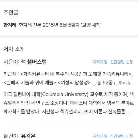
아는 화장실은 바야흐로 무너져 내리고 있는 20세기의 젠더 체계를
대표한다.
추천글
한겨레:
한겨레 신문 2015년 6월 5일자 '교양 새책'
저자 소개
지은이:
잭 핼버스탬
저자파일
신간알림 신청
최근작 :
<가족커뮤니티 내 복수의 시공간과 도래할 가족커뮤니티>
,
<실패의 기술과 퀴어 예술>
,
<여성의 남성성>
… 총 52종
(모두보기)
미국 컬럼비아 대학(Columbia University) 교수로 재직 중이며, 섹
슈얼리티와 젠더 연구소 소장이다. 미네소타 대학에서 영문학 분야로
박사학위를 받았다. 시간성과 섹슈얼리티, 퀴어 이론과 신유물론, 퀴
어 모더니즘, 동물 연구, 퀴어 시각 문화, 퀴어 퍼포먼스 연구, 트랜스/
퀴어 이론, 트랜스젠더 연구 입문, 섹슈얼리티 연구 입문 등 다양한 과
옮긴이:
유강은
저자파일
신간알림 신청
목을 가르치고 있다. 문화 연구, 퀴어 이론, 시각 문화, 고딕문학과 공