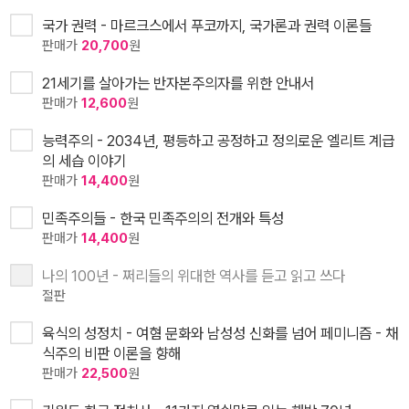
국가 권력 - 마르크스에서 푸코까지, 국가론과 권력 이론들
판매가
20,700
원
21세기를 살아가는 반자본주의자를 위한 안내서
판매가
12,600
원
능력주의 - 2034년, 평등하고 공정하고 정의로운 엘리트 계급
의 세습 이야기
판매가
14,400
원
민족주의들 - 한국 민족주의의 전개와 특성
판매가
14,400
원
나의 100년 - 쩌리들의 위대한 역사를 듣고 읽고 쓰다
절판
육식의 성정치 - 여혐 문화와 남성성 신화를 넘어 페미니즘 - 채
식주의 비판 이론을 향해
판매가
22,500
원