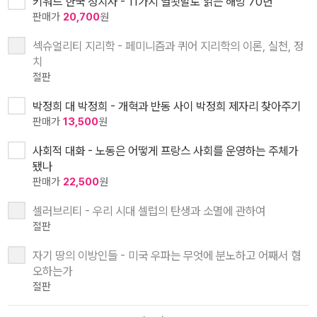
키워드 한국 정치사 - 11가지 열쇳말로 읽는 해방 70년
판매가
20,700
원
섹슈얼리티 지리학 - 페미니즘과 퀴어 지리학의 이론, 실천, 정
치
절판
박정희 대 박정희 - 개혁과 반동 사이 박정희 제자리 찾아주기
판매가
13,500
원
사회적 대화 - 노동은 어떻게 프랑스 사회를 운영하는 주체가
됐나
판매가
22,500
원
셀러브리티 - 우리 시대 셀럽의 탄생과 소멸에 관하여
절판
자기 땅의 이방인들 - 미국 우파는 무엇에 분노하고 어째서 혐
오하는가
절판