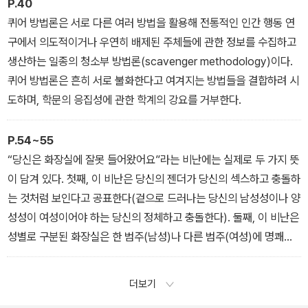
물이다.
P.40
퀴어 방법론은 서로 다른 여러 방법을 활용해 전통적인 인간 행동 연
구에서 의도적이거나 우연히 배제된 주체들에 관한 정보를 수집하고
생산하는 일종의 청소부 방법론(scavenger methodology)이다.
퀴어 방법론은 흔히 서로 불화한다고 여겨지는 방법들을 결합하려 시
도하며, 학문의 응집성에 관한 학계의 강요를 거부한다.
P.54~55
“당신은 화장실에 잘못 들어왔어요”라는 비난에는 실제로 두 가지 뜻
이 담겨 있다. 첫째, 이 비난은 당신의 젠더가 당신의 섹스하고 충돌하
는 것처럼 보인다고 공표한다(겉으로 드러나는 당신의 남성성이나 양
성성이 여성이어야 하는 당신의 정체하고 충돌한다). 둘째, 이 비난은
성별로 구분된 화장실은 한 범주(남성)나 다른 범주(여성)에 명쾌하
게 들어맞는 사람들만을 고려한 공간이라는 사실을 시사한다. 우리에
게는 누구나 사용할 수 있는 화장실이나 남녀 공용 화장실이 있어야
더보기
하며, 또는 성별 동일시의 범위를 더 넓힐 필요가 있다. 사실 우리가