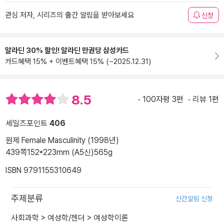
관심 저자, 시리즈의 출간 알림을 받아보세요
신청
알라딘 30% 할인! 알라딘 만권당 삼성카드
카드혜택 15% + 이벤트혜택 15% (~2025.12.31)
8.5
100자평 3편
리뷰 1편
세일즈포인트
406
원제 Female Masculinity (1998년)
439쪽
152*223mm (A5신)
565g
ISBN 9791155310649
주제분류
신간알림 신청
사회과학
>
여성학/젠더
>
여성학이론