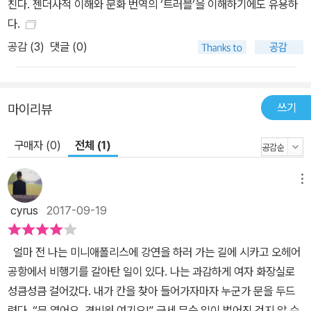
에서는 여성적 체현의 유무 등 부치와 FTM 사이의 차이, 그 둘 사이
친다. 젠더사적 이해와 문화 번역의 ‘트러블‘을 이해하기에도 유용하
에 생겨나는 공동체의 특성 등을 살펴본다. 또한 6장은 부치의 다른
다.
역사, 곧 영화에 담긴 여성의 남성성의 역사를 추적한다. 영화에 등장
공감 (
3
)
댓글 (0)
하는 부치를 여섯 개 범주(예비 부치, 포식자 부치, 판타지 부치, 복장
도착 부치, 간신히 부치, 포스트모던 부치)로 나누고, 각각의 요건과
특징을 살핀다. 부치 캐릭터가 언제나 할리우드의 동성애 혐오를 보
쓰기
마이리뷰
여주는 징후는 아니며, 퀴어 재현의 풍부한 역사를 의미할 수 있다는
지적도 한다. 7장에서는 퀴어 남성성의 재현에서 가장 흥미로운 발전
구매자 (0)
전체 (1)
이 일어나는 장으로서 드랙킹 문화가 꽃피는 나이트클럽을 중심으로
드랙킹 쇼, 콘테스트, 캬바레, 퍼포먼스 등의 주요 특징을 간략히 살핀
메뉴
다. 몇 년에 걸쳐 뉴욕과 런던과 샌프란시스코의 드랙킹 문화를 핼버
cyrus
2017-09-19
스탬이 직접 다녀온 생생한 결과물이기도 하다. 마지막 8장은 이 책
의 결론으로, 여성의 남성성에 관한 주요 이론들을 한데 모아 표지에
얼마 전 나는 미니애폴리스에 강연을 하러 가는 길에 시카고 오헤어
쓴 성난 황소 다이크의 이미지를 거쳐 중계한다. 또한 핼버스탬 개인
공항에서 비행기를 갈아탄 일이 있다. 나는 과감하게 여자 화장실로
의 목소리를 담은 이야기를 활용해 여성의 남성성에 관한 탐구를 마
성큼성큼 걸어갔다. 내가 칸을 찾아 들어가자마자 누군가 문을 두드
무리한다. “낙인을 힘으로” ― 젠더와 섹슈얼리티의 경계를 넘는 새
렸다. “문 열어요, 경비원 여기요!” 금세 무슨 일이 벌어진 건지 알 수