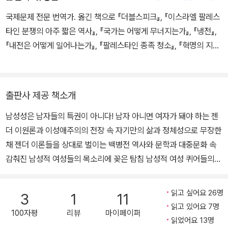
포영화, 대중문화, 페미니즘 이론과 젠더 연구, 19세기 및 20세기 영
국제문제 전문 번역가. 옮긴 책으로 『더블스피크』, 『이스라엘 팔레스
문학 및 동시대 미국 문화 등을 중심으로 연구하고 있다. 최근 저서로
타인 분쟁의 아주 짧은 역사』, 『국가는 어떻게 무너지는가』, 『냉전』,
『Trans*: A Quick and Quirky Account of Gender Variability』
『내전은 어떻게 일어나는가』, 『팔레스타인 종족 청소』, 『혁명의 지성
(2018), 『The Queer Art of Failure』(2020), 『Wild Things: Th
사』, 『물러나다』 등이 있다. 『미국의 반지성주의』로 제58회 한국출
e Disorder of Desire』(2020) 등이 있으며, 『Unworlding: Quee
판문화상 번역 부문을 수상했다.
r Anarchitecture and the Aesthetics of Collapse』를 집필하고
출판사 제공 책소개
있다.
남성성은 남자들의 특권이 아니다! 남자 아니면 여자가 돼야 하는 젠
더 이원론과 이성애주의의 전장 속 자기만의 삶과 정체성으로 무장한
채 젠더 이론들을 상대로 벌이는 백병전 역사와 문학과 대중문화 속
감춰진 남성적 여성들의 목소리에 꽂은 탐침 남성적 여성 퀴어들의
삶 속에서 마침내 드러나는 남성성의 다른 차원들 “당신은 화장실에
잘못 들어왔어요” ― 남성적 여성들이 만들어내는 남자 없는 남성성
읽고 싶어요 26명
3
1
11
들 자기가 여성적이기보다 남성적이라고 느끼는 여자들이 있다. 여자
읽고 있어요 7명
100자평
리뷰
마이페이퍼
화장실에 잘못 들어왔다며 쫓겨나지 않으려면 ‘엉덩이를 흔들고 젖통
읽었어요 13명