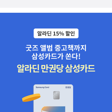
요? 아무것도 모른다는 이유로 논쟁을 피하려는 태도, ‘나중에’ 생각
사람들이 성별이나 인종에 따른, 각기 다른 많은 정체성의 함정에 빠
저질이다.) 《제2의 성》 아직 안 읽었는데;; 소개된 문학 작품들도 꽤
다. (그리고 여성이 여성으로 길러진다는 행동주의 입장에서 FTM은
탬,『여성의 남성성』바바라 크리드,『여성괴물, 억압과 위반사이』뤼스
해보겠다면서 신중한 척하는 태도. 이 모든 행동은 잘못된 현상을 유
진다는 사실을 인정한다.p34 정신분석학은 언어와 욕망의 결정적인
보았더라. 한편으로는 서문에서 정희진 씨가 '입문서'로 추천할 때 염
패러독스다.) * 동물은 평등하다. 어떤 동물은 더 평등하다./인간은
이리가라이,『하나이지 않은 성』시몬 드 보부아르,『제2의 성』
지하게 해주는 ‘몸 사리는’ 태도입니다. 달리는, 아니 모든 사람이 행
관계를 가정한다. 언어는 욕망을 구조화하며 따라서 인간 욕망의 충
려한 점도 이해했다. 고전을 미리 읽고 이 책을 보는 것과, 아닌 것엔
악惡하다. 어떤 인간(남성)은 다른 인간보다 더 악하다.http://ww
복할 때까지 달려야 할 페미니즘에 ‘중립’은 없습니다[4]. 저는 지난
만성과 무용성을 표현한다는 것이다. 충만한 것은 우리가 언제나 욕
차이가 있기 때문이다. 그러나 결혼-출산-육아를 거치면서, 행복한
w.hani.co.kr/arti/society/society_general/705222.htmlhtt
달 초에 공개적으로 약속했습니다. 싸다구 맞을 각오로 페미니즘을
망하기 때문이며, 무용한 것은 우리가 결코 만족하지 못하기 때문이
공허와 죄의식을 느끼며 잃어버린 '나'를 찾는 여정만큼은 아주 진실
p://www.insight.co.kr/article.php?ArtNo=32958 * 밑줄 긋
공부하겠다고요[5]. ‘중립’이라는 이름에 숨어서 페미니즘 내 문제를
다.p35 남성의 여성성하고 다르게, 여성의 남성성은 이성애 규범적
된 고백이다. 그런 의미에서 매우 추천. 아직 다 읽지 않아서... 〈여
기 (2장 도착된 현재주의 p77~p114)p83 남성성을 다룬 현대의 많
소극적으로 지켜봐야 했던 시절이 있었습니다. 쉽게 결론 내리기 어
문화와 동성애 규범적 문화에서 대체로 정체성 오인과 부적응의 병리
성주의 101〉이라고 해야 할까? 여성학의 기초와 성격, 현실에서의 여
은 역사책은 남자다움의 개념과 민족의 생산, 또는 남성성과 계급, 심
려운 페미니즘 논쟁에 대해 어떠한 입장을 내놓아도 어차피 욕먹게
적 징후로, 곧 결코 도달할 수 없는 존재가 되거나 가질 수 없는 힘을
성, 성매매까지 다루고 있는 제대로 된 입문서이다. 개정판. 페미니즘
지어 남성의 사회성과 섹슈얼리티 사이의 연속성과 대립의 궤적을 추
되어 있습니다. 물론, 타당한 비판도 받을 자세가 되어 있습니다.
획득하려는 갈망으로 받아들여진다. ; 여성의 남성성은 남성의 여성
에 대해 많은 이들이 갖고 있는 선입견을 깨주는 책이다. 저자는, 페미
적하는 데 만족하는 것처럼 보인다. 그렇지만 남성적인 여성이 이런
[1] 워마드 회원 전체가 성소수자를 차별하는 건 아닙니다. 워마드
성과 다르게, 정말 다른가? 동성애 규범적 문화, 이런 규범적 문화가
니즘은 여성의 참혹한 현실을 고발하는 학문이 아니라고 이야기하며,
남성성 모델이 발전하는 데 어떤 영향을 미쳤는지를 탐구하려는 시도
일부가 성소수자를 혐오합니다. 성소수자 문제에 관심 있는 워마드
있었단 말인가?p36 내 기획은 학제 간 성격을 띠기 때문에 활용할
여성의 눈으로 이 세계를 다시 들여다보자고, 여성의 목소리로 이 세
는 전혀 없다.p83 물론 남자같은 여자가 헤게모니적 남성성을 지배
회원을 실제로 만나봤습니다. [2] 정희진, 《피해와 가해의 페미니
수 있는 여러 학제 간 방법을 갖고 하나의 방법론을 만들어내야 했다.
계를 재구성해보자고 요청한다. 기존 여성주의 책들이 여성주의 사유
구조로 흡수하는 식이었다고 나처럼 주장하는 것도 여기에 못지않게
즘》, 215쪽. [3] 루인, 『트랜스젠더 운동, 페미니즘과 동성애 운동과
... ‘퀴어 방법론’ ; 정말 이런 새로운 방법이 존재한단 말인가?p40 반
방식을 받아들이지 못한 사람들에겐 조금 어렵게 느껴지는 이론적인
타당할 수 있다.p84 ‘역사적이고 이데올로기적인 과정’으로 정의한
의 관계: 미국과 한국의 경우』, 2012년 3월 1일, ‘Run To 루인’ htt
면, 우리는 과연 텍스트에 바탕을 두지 않는 퀴어 이론이나 섹스 이론
책들이었다면, 이 책은 기초부터 시작한다. 여성주의란 무엇인지, 그
다. 따라서 남자다움 또는 오늘날 흔히 쓰는 표현으로 ‘남성성’은 끊임
p://runtoruin.com/1955 [4] 달리는 기차 위에 중립은 없다(하워
의 형태가 존재하는지를 물어야 한다. ; 물어본 결과 그런 것이 존재하
것이 왜 필요한지, 여성주의를 통해 나와 세상이 어떻게 달라질 수 있
없는 ‘역동적 과정’이며, 남성들은 이 과정을 통해 공적 권위에 다가갈
드 진). [5] [싸다구 맞을 각오로 공부하기] http://blog.aladin.co.
는가?p40 어떻게 보면 퀴어 방법론은 서로 다른 여러 방법을 활용해
는지를 친절하게 알려준다. 저자가 말하는 다른 목소리에는 여자뿐
권리를 주장할 수 있다. ; <소모되는 남자>에서 여자는 태어나는 순