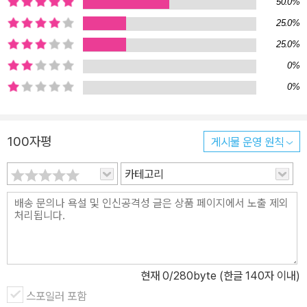
로 책의 소재가 되거나(본문 344쪽), 드랙킹 공연의 참여 관찰자이
50.0%
자 관객 자리에도 앉는 핼버스탬은 존 래드클리프 홀을 비롯해 19세
25.0%
기부터 20세기 초를 살다간 사람들, 할리우드 영화나 B급 영화나 독
25.0%
립 영화들, 당대의 드랙킹 문화 등을 넘나들며 역사와 대중문화 속 남
0%
성적 여성들을 탐구하는 ‘문화 습격’을 감행한다. 남자 없는 남성성,
0%
남성적 퀴어 여성들의 다른 삶은 젠더와 섹슈얼리티의 새로운 가능성
을 향해 열린다. 무엇으로 구분되지 않는 만큼 부끄러워하기를 강요
받던 ‘남성적 여성’이라는 ‘낙인’은 남성성을 남자들에게만 특권적으
100자평
게시물 운영 원칙
로 부여하는 현실을 뒤바꿀 ‘힘’이 된다. “누가 남자고 누가 여자야?”
카테고리
― 페미니즘을 넘어 역사와 문학과 대중문화 속 남성적 여성들 핼버
스탬은 현대 레즈비언을 기준 삼아 과거를 살다 간 남성적 여성들의
다양한 삶을 단순화하려는 시도를 거부한다. 그리고 남자 없는 남성
성을 구성하는, 특권적이고 지배적이지 않은 ‘남성적인 것’들의 모호
한 목소리에 귀 기울인다. 1장은 가장 명확한 형태의 여성의 남성성
(톰보이즘이나 부치 등)에 관한 이론과 방법론에 관련된 고찰을 살펴
현재
0
/280byte (한글 140자 이내)
보며, 여성의 남성성이라는 주제를 어서 빨리 논의해야 한다고 주장
스포일러 포함