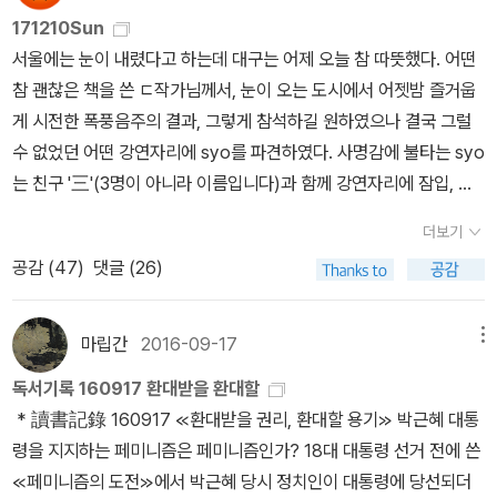
학자가 ‘폴 B. 프레시아도(Paul B. Preciado)’라고 말한다(『우리의
였습니다. 취소 사유는 이렇습니다. “여러 연령대의 이용자가 이용하
금서로 지정됐다. 우나는 ‘트루브리지’라는 칭호를 가진 남작의 아내
171210Sun
역사적 담론에 대한 심층적 접근이 필요하다고 주장한다. 성 정체성
스크린은...』, 30쪽). 폴 B. 프레시아도는 스페인 출신의 철학자로 퀴
는 공공도서관 소장 도서로는 적합하지 않은 것으로 생각되어 제외되
였으나 1919년에 이혼한 후에 홀의 연인이 되었다. 퀴어 페미니스
서울에는 눈이 내렸다고 하는데 대구는 어제 오늘 참 따뜻했다. 어떤
때문에 고통받는 사람들이 많다. 사회적 약자인 이들이 당당하게 자
어 FTM 트랜스젠더(여성→남성으로 성전환)다. 원래 이름은 베아트
었습니다.” 이 책의 부제는 ‘근대의 틈새에 숨은 변태들의 초상’입
트 주디스 잭 핼버스탬(Judith Jack Halberstam)은 《여성의 남성
참 괜찮은 책을 쓴 ㄷ작가님께서, 눈이 오는 도시에서 어젯밤 즐거웁
신의 정체성을 밝히지 못하는 분위기는 여전하다. 이렇다 보니 자신
리즈 프레시아도였다. 남성 호르몬 요법을 통한 성전환 이후로 ‘폴 베
니다. 혹시 사서가 이 책을 ‘변태들’이 나오는 음란한 도서라고 생각했
성》에서 홀이 활동하던 시대의 성 담론을 분석한다. 홀과 우나는 어디
게 시전한 폭풍음주의 결과, 그렇게 참석하길 원하였으나 결국 그럴
들이 차별받는 상황에 적극적으로 문제 제기할 수 있는 담론이 형성
아트리즈 프레시아도’로 개명했다. 작년에 프레시아도의 초기작이자
던 것일까요? 원래 퀴어(queer)는 ‘괴상한’, ‘기묘한’이라는 뜻을 가
든 여행을 할 수 있을 정도로 부유한 레즈비언이었다. 그래서 그녀들
수 없었던 어떤 강연자리에 syo를 파견하였다. 사명감에 불타는 syo
되지 못했다. 그리고 성 소수자 문제는 페미니스트들이 손쓰기 어려
대표작인 《대항성 선언》(Manifiesto contrasexual)이 번역 출간
진 단어였고, ‘괴상한 존재’, ‘변태’로 취급받은 동성애자를 멸시하는
은 도덕주의자들의 비난을 조금은 피할 수 있었다. 홀과 우나는 레즈
는 친구 '三'(3명이 아니라 이름입니다)과 함께 강연자리에 잠입, 구
운 딜레마가 된다. 페미니스트들(레즈비언 페미니스트도 포함됨)은
되었다. 원서가 2002년에 출간되었으니 20년이나 지나고 나서
단어로 사용되었습니다. 《조선의 퀴어》는 ‘변태’로 오인된 근대 조선
비언들만 모일 수 있는 공동체를 만들었다. * [레드스
석에 조용히 찌그러져 모든 것을 보고 듣고 느끼고 돌아왔다. 최초에
FTM을 ‘남성 진영으로 넘어간 여성 운동의 배신자’로 본다. 페미니
야 ‘여전히 성적으로 보수적이고 성소수자들이 살기에 척박한’ 국내
의 퀴어들을 재조명한 책입니다. 박차민정 님은 오래전부터 퀴어 이
더보기
타킹 선정 도서] 게일 루빈 《일탈》 (현실문화, 2015)* 《우리가 키스
이 잠입작전을 기획하였을 때, 우리는 과연 이 자리에 몇 명의 남성이
스트의 공격을 ‘성차별’로 인식하는 FTM은 레즈비언와 페미니스트
에 첫선을 보였다. * [절판] 주디스 핼버스탬 《여성의 남성성》 (이매
론을 전문적으로 공부하고 연구하신 분입니다. 퀴어 페미니스트뿐만
공감 (
47
)
댓글 (26)
하게 놔둬요》 (큐큐, 2017) 나탈리 클리포드 바니 역시 풍족한
참여할 것인가를 놓고 내기를 벌였다. ㄷ작가님이 재빨리 syo와 三
들을 남성처럼 흉내 내면서도 남성 전체를 악마로 매도하는 부정 세
진, 2015)* 주디스 버틀러, 조현준 옮김 《젠더 트러블》 (문학동네, 2
아니라 여성주의 연구가들이 손꼽아 기다리던 책이 바로 《조선의 퀴
삶을 살았던 레즈비언이다. 그녀의 집에서 열리는 살롱은 당대의 예
을 포함해서 2명이 참여할 거라고 배팅하였다. 한발 늦은 syo는 syo
력으로 생각한다. FTM은 ‘여성’ 혹은 ‘레즈비언’처럼 보이지 않기 위
008)잭 핼버스탬(Jack Halberstam, 그도 FTM 트랜스젠더다)이
어》입니다. 그런데 이 책이 ‘공공도서관 소장 도서’로 적합하지 않다
술가들이 모여 들었고, 콜레트도 바니 살롱에 드나든 인물 중 한 명이
와 三을 제외하고 0명이 참여할 거라고 배팅하였다. 뭔 내기가 이래.
해 남성성이 돋보이는 복장을 착용한다. 핼버스탬은 FTM과 부치 동
나 주디스 버틀러(Judith Butler)처럼 성소수자 인권을 지지하며 퀴
마립간
2016-09-17
메뉴
니…‥. 퀴어라는 주제도 페미니즘인데 어째서 《조선의 퀴어》는 공공
다. 60년 동안 이어진 바니 살롱에 한 번쯤 다녀간 인물은 이름만 들
의미 없는 승패공동체가 탄생했다. 그런데 막상 가보니, 우리의 패배
성애자를 구분하는 기준이 이성애 규범성 형성에 기여하게 되고, ‘혐
어 정체성으로 살아가는 철학자들처럼 폴 B. 프레시아도는 이분법적
도서관에 들어갈 수 없었을까요? 아마도 사서는 퀴어를 진짜 ‘변
독서기록 160917 환대받을 환대할
어도 아는 ‘거물급’ 문학계 및 예술계 인사들이다. 앙드레 지드(Andr
였다. 총 5명의 남성이 그 자리에 있었다. 보수의 심장 대구에서, 최근
오’에 이르는 성 소수자 차별로 변질될 수 있다고 지적한다. 개인의
생물학적 성별(남성/여성)과 이성애 중심주의를 비판한다. 그는 생물
태’라고 생각했을 것이고, 이 책이 청소년의 정서에 해로운 내용이 있
* 讀書記錄 160917 ≪환대받을 권리, 환대할 용기≫ 박근혜 대통
e Gide), 라이너 마리아 릴케(Rainer Maria Rilke), 에즈라 파운드
핫하게 부상한 '그' 감별사님의 고향인 대구에서. 그리고 올해 하반기
성 정체성은 인구의 수만큼 다양하다. 그런데 억지로 틀에 끼워 맞추
학적 남성중심주의의 상징이자 남성의 성적 기관인 음경과 여기에 대
을 거로 판단한 것 같습니다. 공공도서관에 ‘페미니스트 사서’ 채용이
령을 지지하는 페미니즘은 페미니즘인가? 18대 대통령 선거 전에 쓴
(Ezra Pound), 거트루드 스타인(Gertrude Stein), 이사도라 던컨
가 그 감별사님의 시간이었다면, 상반기 이 땅을 점령한 최고 힙한 남
려고 하면 편견이 생기고, 차별과 혐오가 양산된다. 동성애 코드를 시
조되거나(또는 대항하거나) 음경에 비해 평가절하된 여성의 성적 기
시급합니다. 대구중앙도서관 사서가 정말로 ‘퀴어’를 싫어하는지 궁
≪페미니즘의 도전≫에서 박근혜 당시 정치인이 대통령에 당선되더
(Isadora Duncan) 등이 있다. 간첩으로 발각되기 전에 관능적인 댄
자 서석구 변호사님께서 오늘도 동대구역 앞에서 '박근혜대통령 인권
종 무겁게 다루던 TV와 같은 주류 매체가 성 소수자의 문제를 세련되