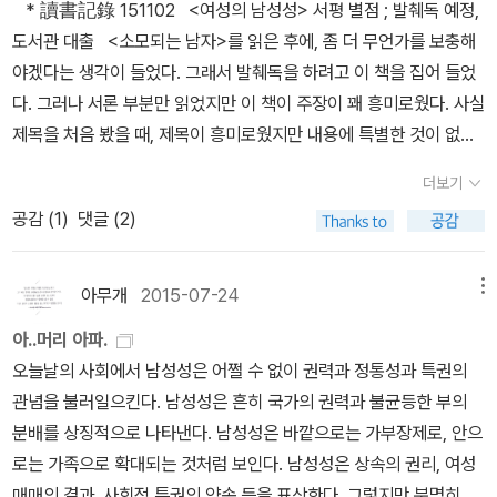
때 페미니즘은 전자 페미니즘에 한정된다.) 나는 후자 페미니즘이
렇지만 트랜스젠더는 더 이상 정신장애가 아니며, 이를 질병으로 규
* 讀書記錄 151102 <여성의 남성성> 서평 별점 ; 발췌독 예정,
수 있다. 이 책은 프랑스의 페미니즘 연구가 엘렌 식수(Helene Cixo
이기>처럼 가부장제를 비판하는 시각은 접하기 쉽지만, 긍정하는 시
작했는데, 자신의 경제적 입장이 가부장제의 부속품처럼 느껴지는
페미니즘과 다른 명칭을 얻었으면 한다. Feminism은 feminine, fe
정하면 실제로 트랜스젠더에 대한 편견 및 낙인을 야기할 수 있습니
도서관 대출 <소모되는 남자>를 읽은 후에, 좀 더 무언가를 보충해
us)가 정의한 ‘여성적 글쓰기’를 충실히 따른 작품으로 볼 수 있는데,
각은 거의 없는 듯하다. 이런 상황에서 글쓴이는 남성성을 긍정한다.
바, 과연 스스로 페미니즘 담론에 목소리를 내도 괜찮을까를 깊이 고
male에 어원을 두었을 테고, female은 male에 접두사가 붙은 것이
다. * 홍성수 《말이 칼이 될 때》 (어크로스, 2018)* 김승
야겠다는 생각이 들었다. 그래서 발췌독을 하려고 이 책을 집어 들었
이에 대한 자세한 내용은 콜레트의 《순수와 불순》을 분석한 논문이
내가 왜 여성이 남성이 되려는 지를 이해하는 것은 쉽지 않다. 내가 확
민하고 있었다. 이런 와중에 남자인 syo가 할 수 있는 질문이 얼마나
다. fe-라는 접두사의 의미가 궁금했는데, 어느 웹사이트에서는 fe-
섭, 레인보우 커넥션 프로젝트 외 《오롯한 당신》 (책공장더불어, 201
다. 그러나 서론 부분만 읽었지만 이 책이 주장이 꽤 흥미로웠다. 사실
실린 《프랑스 문학과 여성》에서 확인할 수 있다. 파리 좌안은 여성
실하게 인지하는 것은 소수 少數라는 것이다. 절대적인 수에서도 그
있겠으며 그 질문의 무게가 되면 얼마나 되겠는가 싶어 망설이고 있
의 의미가 ‘젖을 먹이다’라는 뜻이며, female 자체가 성차별 용어라
8) 혐오표현은 소수자를 부정하고 차별하거나 배제하려는 언어입니
제목을 처음 봤을 때, 제목이 흥미로웠지만 내용에 특별한 것이 없을
의 삶을 구속하는 전통적 인습에서 벗어난 여성들을 위한 공간이었
렇고, 권력 관계에서도 그렇다. 우선 글쓴이의 입장을 살펴보면, FT
는 사이, 혼자 온 남자 참석자에게 질문을 스틸당하고 말았다. 남성 페
고 주장한다. (사실 여부는 알 수 없지만,) 물론 나는 유래가 본질을
다. 따라서 ‘젠신병자’는 트랜스젠더라는 성소수자를 여성 운동뿐만
것으로 예상했었다. 통상적인 페미니즘의 주장은 여성을 억압(이 억
다. 이혼이나 인공 임신 중절(낙태)을 경험한 여성 예술가가 있었
M 트랜스젠더이거나 그에 근접한 사람이다. 따라서 이 글은 자신의
미니스트는 가능할 것인가, 그리고 무엇을 해야 할 것인가. 아, 저거
더보기
결정한다고 생각지 않는다. 그럼에도 불구하고 통상적으로 말의 유래
아니라 사회에서 배제하는 효과를 낳는 혐오표현입니다. 쉴라 제프리
압에는 강간, 살인이 포함된다.)하는 남성이나 가부장제적 사회문화
고, 예술에 향한 열정이 가득한 그녀들은 결혼하지 않고 혼자 살았다.
지식과 경험이 녹아있는 글이며, 자신의 입장을 대변한 것이고 그리
내 건데. 할 게 저거 말고는 없는데. 까비. 의외로 선생님께서는 남성
공감 (
1
)
댓글 (2)
를 중요시하는 페미니스트들의 입장에서 이 용어에 집작하는 이유의
스는 트랜스섹슈얼리즘을 ‘인권 침해’로 규정하면 의료적 트랜지션
를 비판한다. 내가 읽은 책에서는 ‘페미니즘’ 용어가 ‘양성 평등’, ‘성평
파리 좌안의 여자들은 여러 가지 면에서 차이가 있는 사람들이었다.
고 FTM을 대변한 것이다. 보통의 제 3의 성으로 일컬어지는 사람
페미니스트가 충분히 가능하다고 대답하셨다. 중요한 것은 경청의 자
‘참정권’ 획득의 희열 때문으로 생각한다. 큰 성공은 더 큰 성공을 이
즉, 성전환 수술 · 호르몬요법 등을 불법화하는 데 이끌어 낼 수 있다
등’, ‘반-가부장제’ 등의 의미를 오고 가는데, 역시 ‘남성’이란 용어도
그녀들이 파리 좌안에 모여 산다고 해서 동질감을 가지고 있었던 것
들은 페미니즘과 연대하는데, 남성의 권력에 대항하는 여성의 약자
세. 그리고 내부 고발자의 스탠스라고 조언하셨다. 그렇구나. 그렇긴
루는데 가장 방해가 되는 요소다.
고 주장합니다. 저는 그녀의 주장에 반대합니다. 왜냐하면 우리나라
생물학적인 개체 남성과 ‘가부장제’의 의미를 명확하게 구분하지 않
아무개
2015-07-24
메뉴
은 아니다. 국적, 계급, 정치적 견해, 섹슈얼리티의 차이에 의해 대립
위치가 제 3의 성을 가진 사람과 공유되기 때문이다. 그래서 (아직 읽
한데, 이제 난 뭘 물어보지? 머리를 싸맨 끝에 나온 syo의 질문은 쓸
는 성 소수자 차별과 억압이 워낙 강고해서 트랜스젠더에 대한 실태
는다. p41 ‘남성성’을 남자나 남성이라는 사실의 동의어로 해석하는
하는 양상이 전개되기도 했지만, 그렇다고 해서 자신과 다른 사람의
지 않은) <여성 혐오가 어쨌다구?>라는 페미니즘의 책에 루인이라
데없이 구구절절했으나 요약하자면 뭐 이딴 것이었다.'유모와 박모는
아..머리 아파.
파악조차 하지 못했기 때문입니다. 또 국내 의학 전문가들은 트랜스
남성성에 관한 토론에 한계가 있다고 언급했다. 이 책의 주장은 ; 남
삶에 일절 간섭하지는 않았다. 프랑스에 정착한 미국 출신의 작가 거
는 사람의 글은 자연스럽다. 비유해서 설명하면 정의당이 새누리당과
운동에 얼마나 큰 똥을 싼 건가요. 제 친구놈이『82년생 김지영』을 권
오늘날의 사회에서 남성성은 어쩔 수 없이 권력과 정통성과 특권의
젠더들이 제대로 의료서비스를 받았는지 관심을 주지 않았어요. 의학
성 또는 가부장제 사회문화가 여성의 남성성을 억압했다는 것이다.
트루드 스타인의 말을 빌리자면 파리 좌안은 “내 삶을 내 것으로 만들
대립하면서 새천년민주당과 연대하는 것이다. 그런데, 이 제 3의 성
해 온 여자친구와 대판하고 돌아와서 툴툴 거리는 이야기를 들어보
관념을 불러일으킨다. 남성성은 흔히 국가의 권력과 불균등한 부의
교육 과정에서 의료적 트랜지션에 필요한 지식 및 기술에 대한 수련
(결론 부분을 읽으면 다른 판단이 가능할지 모르겠지만, 서론의 내용
수 있는” 곳이었다. 파리 좌안의 여자들은 남들의 시선에 개의치 않고
의 집단은 단일 정체성으로 보기 어렵다. 양성구유(남녀추니)를 포함
니, 이건 뭐 전형적이고 고전적이며 상투적인 남자들의 반응에서 1도
분배를 상징적으로 나타낸다. 남성성은 바깥으로는 가부장제로, 안으
이 전혀 이루어지지 않고 있고요. 의료적 트랜지션을 규제하면 부작
으로는) 여성이 남성성을 적극적으로 유지하거나 받아들여하는 하는
자신의 삶을 오로지 자신의 것으로 만들면서 살아왔다. 예술에 향한
해서 트랜스젠더만 하더라도 MTF, FTM으로 나뉜다. MTF는 페미
벗어나지 않았는데, 아무리 말을 해도 이건 내 가치관이니까 건드리
로는 가족으로 확대되는 것처럼 보인다. 남성성은 상속의 권리, 여성
용이 생길 우려가 있습니다. 트랜스젠더의 건강을 악화시키는 불법
것으로 판단된다. 한국의 주류 페미니즘은 여성 대통령이나 새누리
열정으로 똘똘 뭉친 파리 좌안 여자들의 우정은 파리를 예술의 도시
니즘과 공감대를 형성하겠지만 FTM은 남성성을 지향한다는 점에서
지 않았으면 좋겠다는 대답만 하는데, 그렇다면 얘는 버리고 가야 하
매매의 결과, 사회적 특권의 약속 등을 표상한다, 그렇지만 분명히 다