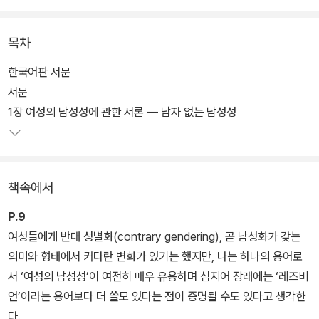
지금껏 톰보이, 안드로진, 부치, 스톤 부치, FTM 트랜스섹슈얼 등 남
목차
성적 여성들은 현대적인 레즈비언 주체에 미달하는 존재, 마초를 모
방하는 미숙아, 가부장적 남성성을 미처 벗어던지지 못한 존재로 여
한국어판 서문
겨졌고, 우울하고 병적인 모습으로 묘사되며 페미니즘과 레즈비어니
서문
즘 안에서도 억압돼왔다.
1장 여성의 남성성에 관한 서론 ― 남자 없는 남성성
어릴 때 ‘남자 같은 여자애’였고 지금은 ‘남자 같은 여자’인 핼버스탬
은 퀴어 방법론과 도착된 현재주의라는 새로운 개념과 분석 도구로
책속에서
무장한 채 제도적 이성애와 젠더 이원론을 상대로 학술적 백병전을
벌이며, 모호한 자기 삶과 정체성을 해명하고 정당성을 주장하는 정
P.9
치적 기획을 밀어붙인다.
여성들에게 반대 성별화(contrary gendering), 곧 남성화가 갖는
의미와 형태에서 커다란 변화가 있기는 했지만, 나는 하나의 용어로
스스로 책의 소재가 되거나(본문 344쪽), 드랙킹 공연의 참여 관찰
서 ‘여성의 남성성’이 여전히 매우 유용하며 심지어 장래에는 ‘레즈비
자이자 관객 자리에도 앉는 핼버스탬은 존 래드클리프 홀을 비롯해 1
언’이라는 용어보다 더 쓸모 있다는 점이 증명될 수도 있다고 생각한
9세기부터 20세기 초를 살다간 사람들, 할리우드 영화나 B급 영화나
다.