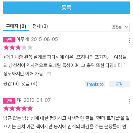
한다. 또한 여성의 남성성 이론이 남성성과 남자다움, 그리고 일반적
등록
으로 말하는 성별화된 행동의 분류에 미칠 수 있는 영향을 살펴본다.
이어서 2장은 여성의 남성성을 역사 속에 자리매김하는 기획이 오늘
날의 젠더 논의를 지배하는 갖가지 모순을 활용하는 식으로 전개돼야
구매자 (2)
전체 (3)
한다고 지적한다. ‘도착된 현재주의(perverse presentism)’ 방법론
아무개
2015-08-05
을 활용해 레즈비언 욕망의 초기 형태로서 19세기 여성의 남성성의
메뉴
몇몇 사례(교사 두 명이 자기들을 트리바디즘 관계라고 비난한 한 여
<페미니즘 왼쪽 날개를 펴다> 에 이은...또하나의 포기작. ｀여성들
자를 고소한 1811년의 법정 소송 사건, 핼리팩스의 귀부인인 앤 리스
의 남성성이 역사적으로 오래된 특성이며, 그 층위 또한 다양하다｀
터의 일기 등)를 해독한다. 3장에서는 성도착자로 시선을 돌려 퀴어
정도까지만 이해 가능.
방법론을 활용해 20세기를 살피면서 존 래드클리프 홀의 소설 《고독
공감 (
3
)
댓글 (4)
의 우물》(1928)을 낳은 역사적 맥락을 검토하며, 4장은 여성의 남성
성이 좀더 구체적으로 체현된 스톤 부치를 다룬다. 스톤 부치를 둘러
序
2019-04-07
싼 젠더와 섹스와 욕망 사이의 모순들을 해명하려 노력하면서, 자기
메뉴
를 남자로 공상하는 여성의 남성성의 실패 사례가 아니라 자기를 인
식하는 완전히 가시적인 성적 주체로 스톤 부치를 재구성한다. 레즈
남근 없는 남성성에 대한 펑키하고 사색적인 글들. ‘젠더 트러블‘을 일
비언 부치와 FTM 트랜스섹슈얼 사이의 경계 지대를 검토하는 5장
으키는 골치 아픈 책이지만 동시에 인식의 쾌감을 주는 문장들이 넘