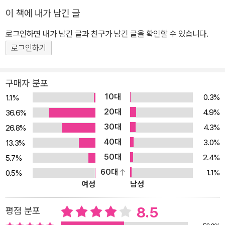
을 내밀어야’ 하는 여자들이 있다. 우리가 아는 화장실에서 여자로 받
이 책에 내가 남긴 글
아들여지지 않고 남자 행세도 하지 못하는 사람들이 있다. 20세기 젠
더 체계를 대표하는 남녀 구분 화장실을 남녀 공용 화장실로 바꾸게
로그인하면 내가 남긴 글과 친구가 남긴 글을 확인할 수 있습니다.
하거나 성별 동일시의 범위를 넓히는 사람들 말이다. 《여성의 남성
로그인하기
성》은 바로 그런 사람들 이야기다. 주디스 핼버스탬 또는 J. 잭 핼버
스탬은 지금 활동하는 가장 영향력 있는 퀴어 이론가 중 하나다. 201
구매자 분포
4년 번역된 《가가 페미니즘》에 이어 《여성의 남성성》이 드디어 한국
10대
0.3%
1.1%
독자들을 찾아왔다. 지금껏 톰보이, 안드로진, 부치, 스톤 부치, FTM
20대
4.9%
36.6%
트랜스섹슈얼 등 남성적 여성들은 현대적인 레즈비언 주체에 미달하
30대
4.3%
26.8%
는 존재, 마초를 모방하는 미숙아, 가부장적 남성성을 미처 벗어던지
40대
지 못한 존재로 여겨졌고, 우울하고 병적인 모습으로 묘사되며 페미
3.0%
13.3%
니즘과 레즈비어니즘 안에서도 억압돼왔다. 어릴 때 ‘남자 같은 여자
50대
2.4%
5.7%
애’였고 지금은 ‘남자 같은 여자’인 핼버스탬은 퀴어 방법론과 도착된
60대
1.1%
0.5%
여성
남성
현재주의라는 새로운 개념과 분석 도구로 무장한 채 제도적 이성애와
젠더 이원론을 상대로 학술적 백병전을 벌이며, 모호한 자기 삶과 정
8.5
평점 분포
체성을 해명하고 정당성을 주장하는 정치적 기획을 밀어붙인다. 스스