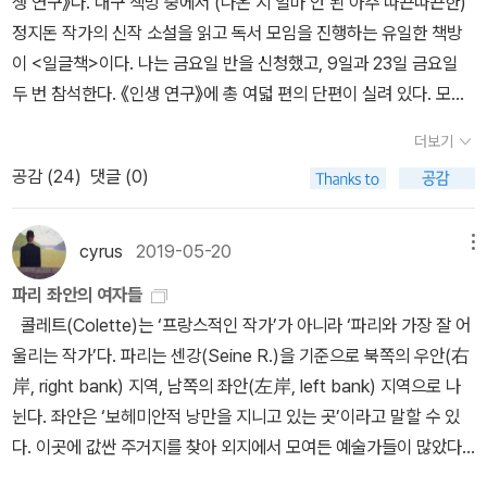
생 연구》다. 대구 책방 중에서 (나온 지 얼마 안 된 아주 따끈따끈한)
성이라고 생각해 본 적은 없어요?’ 어떤 이는 그의 질문을 한 귀로 듣
정지돈 작가의 신작 소설을 읽고 독서 모임을 진행하는 유일한 책방
고 한 귀로 흘릴 것이다. 우리 사회에서 성 소수자는 여전히 이해받지
이 <일글책>이다. 나는 금요일 반을 신청했고, 9일과 23일 금요일
못한다. 남성도 여성이 아닌, 제3의 성(Third gender)[2]을 가진 이
두 번 참석한다. 《인생 연구》에 총 여덟 편의 단편이 실려 있다. 모임
들에 대해 우리는 아직도 낯설고, 특이한 존재로 바라본다. 《여성의
이 두 번 진행되므로 소설을 네 편씩 나누어 읽는다. [대구 서점 <일
더보기
남성성(famale masculinity)》(이매진, 2015)은 성 이분법을 깨뜨
글책> 6월 독서 모임 선정 도서]* 정지돈 《인생 연구》 (창비, 2023)
공감 (
24
)
댓글 (0)
리는 퀴어 담론을 통해 대중문화 속 ‘여성의 남성성’을 분석한 책이다.
어제 토요일 오전에 진행된 <일글책> 고전 읽기 모임이 끝난 후에
퀴어 이론이 낯선 독자라면 이 책에 나오는 퀴어 용어와 퀴어 문화를
《인생 연구》를 읽기 시작했다. 《인생 연구》의 첫 번째 소설은 『우리
이해하기 힘들 것이다. 책의 옮긴이가 친절하게 주를 달아 설명하고
의 스크린은 서로를 바라본다』다. 첫 소설 중반을 읽으면서부터 당혹
cyrus
2019-05-20
메뉴
있지만, 방대한 내용을 수월하게 따라가기 위해선 이 책을 읽기 전에
감이 엄습했다. 도대체 작가가 평범하지 않은 인물의 특이한 삶을 묘
파리 좌안의 여자들
기본적인 퀴어 용어를 숙지하는 것이 낫다. 퀴어(Queer)의 사전적
사하면서 독자인 우리에게 무엇을 말하고 싶은 거지? “너도 쉽지 않
콜레트(Colette)는 ‘프랑스적인 작가’가 아니라 ‘파리와 가장 잘 어
의미는 ‘기묘한, 이상한, 괴상한’이다. 처음에는 동성애자를 비하하는
네.” 안젤라가 말했다.(정지돈, 『우리의 스크린은 서로를 바라본다』
울리는 작가’다. 파리는 센강(Seine R.)을 기준으로 북쪽의 우안(右
뜻으로 사용됐지만 1980년대 이후 동성애 운동가들에 의해 긍정적
중에서, 17쪽)‘정 작가의 글도 쉽지 않네.’ 정 작가의 소설을 즐겨 읽
岸, right bank) 지역, 남쪽의 좌안(左岸, left bank) 지역으로 나
으로 수용된 단어이다. 여성 역할을 하는 게이를 보텀(Bottom), 남
지 않은 나는 말했다. 세 번째 소설 『B! D! F! W!』는 처음부터 끝까지
뉜다. 좌안은 ‘보헤미안적 낭만을 지니고 있는 곳’이라고 말할 수 있
성 역할의 게이를 톱(Top)이라 부른다. 레즈비언 남성 역할은 부치
난해의 극치를 보여준다. 정 작가의 글을 처음 읽는 독자라면 『B! D!
다. 이곳에 값싼 주거지를 찾아 외지에서 모여든 예술가들이 많았다.
(Butch), 여성 역할은 펨(Femme)이라 칭한다. 그러나 이는 동성애
F! W!』를 읽는 순간 분명 이렇게 말했을 것이다.씨발, 이게 뭐야.
이곳의 개방적인 분위기는 자유분방한 보헤미안적 기질의 예술가들
를 이성애 규범성(heteronormativity)으로 본 것이고, 동성애를 성