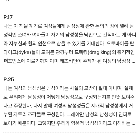
독립 영화들, 당대의 드랙킹 문화 등을 넘나들며 역사와 대중문화 속
남성적 여성들을 탐구하는 ‘문화 습격’을 감행한다.
P.17
나는 이 책을 계기로 여성들에게 남성성에 관한 논의의 장이 열려 남
남자 없는 남성성, 남성적 퀴어 여성들의 다른 삶은 젠더와 섹슈얼리
성적인 소녀와 여자들이 자기의 남성성을 낙인으로 간직하는 게 아니
티의 새로운 가능성을 향해 열린다. 무엇으로 구분되지 않는 만큼 부
라 자부심과 힘의 원천으로 삼을 수 있기를 기대한다. 오토바이를 탄
끄러워하기를 강요받던 ‘남성적 여성’이라는 ‘낙인’은 남성성을 남자
다이크(dyke)들이 모여든 광경부터 드랙킹(drag king)의 충격적인
들에게만 특권적으로 부여하는 현실을 뒤바꿀 ‘힘’이 된다.
퍼포먼스에 이르기까지 이미 레즈비언이 주체가 된 여성의 남성성 역
생산(counterproduction)은 확실히 여자의 남성성을 거스르는 문
화의 명령을 겨냥하고 있다. 결국에는 이 책이 남성성을 남자들에게
P.25
만 특권적으로 부여하는 현실을 겨냥한 문화적 습격의 한 부분에 그
나는 여성의 남성성은 남성이라는 사실의 모방이 절대 아니며, 실제
치게 되기를 기대한다.
로 우리에게 남성성이 어떻게 남성성으로 구성되는지를 언뜻 보여준
다고 주장한다. 다시 말해 여성의 남성성들은 지배적 남성성에서 거
부된 자투리 조각들로 구성된다. 그래야만 남성의 남성성이 진짜로
보이기 때문이다. 그렇지만 우리가 영웅적 남성성이라고 이해하는 것
은 남자와 여자 둘 다의 육체를 거쳐, 두 육체를 가로질러 만들어진 산