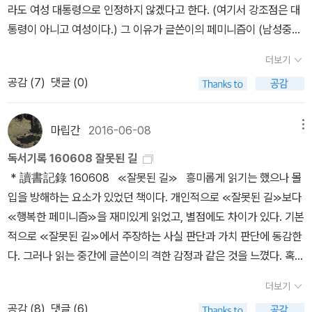
관 질이 중심이 되는 섹슈얼리티 모두 거부한다. 그는 성별 이분법을
금해서 《페미니즘을 퀴어링!》(봄알람, 2018)을 신청했습니다. 책 제
라도 여성 대통령으로 인정하지 않겠다고 한다. (여기서 강조점은 대
서로 명성을 떨친 마타 하리(Mata Hari)도 바니 살롱의 단골이었다.
유린 규탄 및 무죄석방 촉구 천만인 서명운동'이라는 행사판을 벌이
게 풀어가는 것은 좋은 현상이다. 그만큼 우리 사회가 개방적으로 되
거부하고, N개의 젠더 모두가 선호하는 섹슈얼리티를 강조하기 위해
목에 ‘페미니즘’이 들어가 있으니 이번에는 사서가 올바른 결정을 할
통령이 아니고 여성이다.) 그 이유가 글쓴이의 페미니즘이 (남성중
바니 살롱에 다녀간 남성 작가들은 세계 모더니즘 문학의 흐름을 주
고 있다가 syo의 여자친구에게 촬영되어 카톡방의 우스개로 소비되
었다는 것으로도 해석될 수 있다. 그러나 영화나 드라마 속 동성애를
‘항문’을 주목한다. 남자도, 여자도, 이성애자도, 동성애자도 아닌, 그
거로 믿습니다. * 애너매리 야고스 《퀴어 이론 :
심) 가부장제 혁파에 있기 때문이다. 즉 박근혜 대통령은 생물학적 여
도한 인물이었고, 파리 좌안은 시대를 앞서간 문화의 근거지였
고 마는 여기, 바로 이 대구에서 열린 페미니즘 강연에, 심지어 『헬페
용인하는 것과 현실의 동성애를 인정하는 것은 다르다. 대중문화 속
야말로 생물학적 성별인 섹스(sex)와 사회적으로 정의된 젠더조차도
더보기
입문》 (여성문화이론연구소, 2012)* 수잔 스트라이커 《트랜스젠더
성이지만 남성성으로 말미암아 (글쓴이가 생각하는) 페미니즘에 지
다. 바니와 르네 비비엔의 연인 관계는 당대 모더니즘
미니스트 선언』의 저자가 여는 강연에 남자 5명이 참여하다니! 그간
동성애는 한 가지 측면만 보여줄 뿐 실제 그들의 삶을 다루고 있지 못
의미 없는 ‘대항성’의 성 기관은 항문이다. 섹스(생식 행위)의 대안
공감 (
7
)
댓글 (0)
의 역사》 (이매진, 2016)* 케이트 본스타인 《젠더 무법자》 (바다출
지를 받지 못한다. 이와 같은 ≪페미니즘의 도전≫의 정희진 생각은
작가들의 작품에 간접적으로 묘사될 정도로 유명했다. 두 사람은 고
syo가 이 땅을 너무 척박하게만 여겼던 것일까. syo와 三을 제외한
하다. 동성애자들에게 이성애자들과 같은 고정된 성 역할을 강요하고
은 항문에 삽입하는 자위 기구 ‘딜도’다. 대항성은 늘 변하며 ‘유동
판사, 2015) * 주디스 핼버스탬 《여성의 남성성》 (이매진, 2015)
≪환대받을 권리, 환대할 용기≫의 이라영 생각과 대립된다. p58 그
대 그리스의 시인 사포(Sappho)의 레즈비언 정신을 이어받겠다는
다른 세 명의 남성 중 둘은 각자의 여자친구와 동석했고, 범상치 않은
동성 간의 사랑은 대개 비극적 사랑으로 왜곡된다. 성 소수자의 목소
적’이다. 그래서 자유롭다.폴 B. 프레시아도를 좋아하는 안젤라는 ‘대
과거에는 ‘변태성욕자’, ‘동성애자’를 욕할 때 ‘퀴어’를 사용됐지만,
래서 박근혜와 싸우기 위해 야권에서는 자꾸만 ‘여성 대통령의 덕
포부를 가지고 있었고, 사포가 태어난 곳인 레스보스 섬(Lesbos I.)
마립간
2016-06-08
메뉴
포스를 풍기는 한 분은 혼자 자리를 빛낸 듯했다. 멋있엉.한 시간 삼십
리를 당사자들이 직접 표출하려는 욕망은 진작부터 강했다. 성 소수
항성’으로 살아가고 싶은 존재다. 화자는 안젤라를 ‘그녀’라고 지칭하
이제는 그렇지 않습니다. 이제 퀴어는 다양한 성적 정체성, 성 지향성
목’이라는 틀을 만든다. ... 남성성이 있는 생물학적 여성이 문제의 대
에 레즈비언 학교를 세우려고 했었다. 비록 이 계획은 실패했지만, 바
분의 폭풍같은 강연이 이어지는 동안, syo는 입을 떡 벌리고 고개를
자는 우리 사회 문화지형에서 투명인간으로 치부되거나 드러나는 경
지만, 안젤라는 생물학적 여성이 아니다. 화자는 ‘안젤라에 대해 아는
독서기록 160608 잘못된 길
이 있는 ‘성소수자’를 아우르는 단어로 쓰고 있습니다. 그런데 지금도
상이 될 수 있는지 생물학적 여성이 남성성을 차용한 최근의 예는 ‘메
니는 파리에 여성들을 위한 공동체를 만들어 레즈비언 문화를 전파했
끄덕거리거나, 그러다 입이 마르면 커피를 쪽 빨거나, 옆자리에 앉은
우라도 피해야 할 존재 또는 우스꽝스러운 존재로 묘사돼온 탓이다.
게 거의 없다(『우리의 스크린은...』, 14쪽).’ * 김멜라 《제 꿈 꾸세요》
* 讀書記錄 160608 ≪잘못된 길≫ 흥미롭게 읽기는 했으나 몰
여전히 퀴어를 ‘변태’, ‘해롭고 위험한 존재’로 인식하고 비하하는 사
갈리안’이다. 박근혜 대통령을 반대했던 정희진씨가 메갈리안을 옹호
으며 르네 비비엔은 바나의 후원을 받으면서 시와 소설을 발표했다.
대학생 분들의 아광속 필기에 감탄하여 또 입을 떡 벌리거나, 그러다
성 소수자 혐오와 차별은 오래된 문제지만, 최근 이를 정치적으로 이
(문학동네, 2022)* 전하영, 김멜라, 김지영, 김혜진, 박서련, 서이제,
입을 방해하는 요소가 있었던 책이다. 개인적으로 ≪잘못된 길≫보다
람들이 있어요. 퀴어 혐오(트렌스젠더, 게이, 레즈비언 혐오)를 일삼
하는 글을 일간지에 실었다.
* [No Image, 절판] 레미 드 구르몽 《색 색 색》 (문지
입이 말라서 다시 커피를 쪼옥 빨거나 하다가, 아, 맞다, 숨, 숨 쉬어야
용하는 극우 세력이 늘면서 혐오 발언이나 행위가 더 만연한 상황이
한정현 《2021 제12회 젊은작가상 수상작품집》 (문학동네, 2021) *
≪행복한 페미니즘≫을 재미있게 읽었고, 별점에도 차이가 있다. 기본
는 사람, 동성애와 퀴어 축제를 반대하는 보수 기독교인, 그리고 ‘TE
사, 1993)* [절판] 루 알버트 라사르트 《내가 사랑한 시인 내가 사랑
지, 후하후하, 이러고 있었다. 三은 주로 작게, 가끔은 크게 고개를 끄
다. 성 소수자 인권이 존중받는 사회가 오려면 페미니스트들의 참여
사드, 성귀수 옮김 《사드 전집 2: 소돔 120일 혹은 방탕주의 학교》
적으로 ≪잘못된 길≫에서 주장하는 사실 판단과 가치 판단에 동감한
RF(Trans-Exclusionary Radical Feminism)’로 알려진 트랜스-
한 릴케》 (하늘연못, 1998) 바니는 『낙엽』을 쓴 시인 레미 드 구
덕거리고 있었는데, 아무래도 여긴 그럴 대목이 아닌데 싶어 자꾸 쳐
를 통한 사회적 연대가 필요하다. 더 많은 사람들이 《여성의 남성성》
(워크룸프레스, 2018) * [절판] 사드 《소돔 120일》 (고도, 2000)
다. 그러나 읽는 중간에 글쓴이의 격한 감정과 같은 것을 느꼈다. 혹시
배제적 페미니스트가 있습니다. * 쉴라 제프리스 《래디컬
르몽(Remy de Gourmont)의 연인으로도 알려졌는데, 구르몽은 그
다보았지만, 안경 다리에 가린 이놈의 눈이 떠져 있는지 아닌지 도무
을 읽기 바란다. 성 소수자들을 외면하든 지지하든 우리 사회에 질문
폴 B. 프레시아도는 《대항성 선언》을 ‘딜도 그 자체’라고 표현한다.
페미니스트 사이에서 소수로 소외된 감정이 은연중에 글에 표현되는
페미니즘》 (열다북스, 2018) 트랜스-배제적 페미니즘은 ‘젠더 비평
녀를 ‘아마조네스(amazones)’라고 불렀다. 두 사람은 문학 및 철학
더보기
지 알 수가 없었다. 나중에 강연장을 나와 커피를 마시며, 너 아까 졸
을 던져야 한다. ‘남자가 되고 싶은 여자’ 또는 몸과 마음이 남자로 바
이러한 표현에 영감을 준 작가가 대다수 페미니스트들이 적대하는 사
것이 아닌가 생각했다. ≪페미니즘의 도전≫에서 여성을 일반화는
적 페미니즘(Gender-Critical Feminism, GCF)’ 또는 ‘문화(주의)
적인 주제를 가지고 대화를 나누거나 편지로 주고받았다.[주1] 릴케
공감 (
8
)
댓글 (6)
았지, 추궁해 보았는데 뻔뻔하게도 자긴 강의를 다 들었다고, 내용을
뀐 사람을 법률상 여자로 계속 묶어두는 것은 성 소수자에 대한 ‘다수