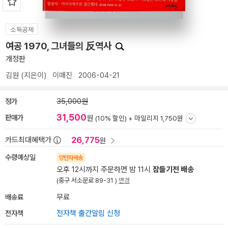
소득공제
여공 1970, 그녀들의 反역사
개정판
김원
(지은이)
이매진
2006-04-21
정가
35,000원
31,500
판매가
원
(10% 할인) +
마일리지 1,750원
26,775
카드최대혜택가
원
수령예상일
양탄자배송
오후 12시까지 주문하면 밤 11시
잠들기전 배송
(중구 서소문로 89-31 )
변경
배송료
무료
전자책
전자책 출간알림 신청