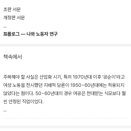
책은 이런 여성 노동자들의 역사를 깊게 넓게 조망한다. 두꺼운 분량
만큼이나 다양한 이야기들이 담겨 있어 딱히 전공자가 아니더라도 쉽
초판 서문
게 읽을 수 있다. 그러나 단순히 여성 노동자들의 신산스런 삶을 조망
개정판 서문
하는 데 그치지 않는다. 구체적인 통계는 물론 그동안 역사 연구에서
배제돼온 식모, 여공의 수기와 인터뷰, 신문기사 등 2차 자료에 투영
프롤로그 ― 나와 노동자 연구
된 여성 담론에 계보학이라는 메스를 들이대 분석한다.
책속에서
1970년대에 태어난 저자는 대기업 남성 중공업 노동자 중심의 노동
사 서술을 단호하게 거부한다. 민주노조운동의 '신화', 희생양으로서
의 '여공', 전투적 노동운동을 둘러싼 남성 지배 담론, 종교단체와 여
주목해야 할 사실은 산업화 시기, 특히 1970년대 이후 '공순이'라고
성 노동자간의 숨겨진 비밀들, 여공의 문화 등 다양한 주제를 통해 저
여성 노동을 천시했던 지배적 담론이 1950~60년대에는 적용되지
자는 국가, 자본, 그리고 남성 노동자에 의해 왜곡되고 은폐되어 온 여
않았다는 점이다. 50~60년대의 경우 여공은 천대받는 식모보다 훨
공을 현대사의 또 다른 추제로 복원한다.
씬 안정된 직업이었다.
개정판에서는 초판에서 드러난 문제점들을 바로잡고, 첫 출간 이후
당시에 '10환짜리 한 장이 귀하기 짝이 없는 농촌에서 연약한 여자의
제기된 학계와 독자들의 반론 등을 참고해 보다 완성된 형태의 논쟁
힘으로 송아지도 사고 옷가지도 장만하고 밭떼기도 장만할 수 있는