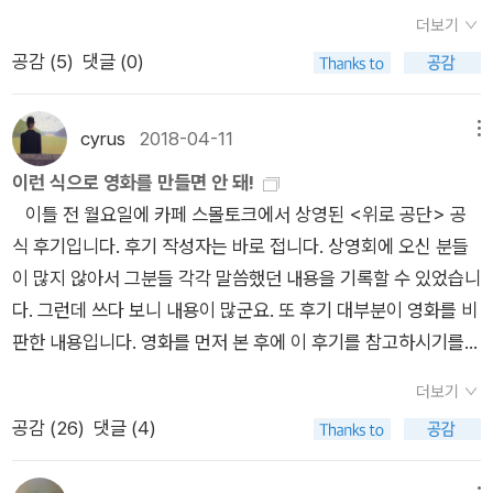
마 개정판에서 담아내려고 했음을 밝히기 위해서이다. 또한 이 책
무 해 뒤”를 놓고서 이야기를 여민다면, 우리 삶은 스무 해에 걸
더보기
에 관심을 가지신 분들에게 이 책을 둘러싸고 전개된 논쟁과 반론
쳐 어떤 발걸음이라고 돌아볼 만할까요. 이웃나라 일본이라면
공감 (
5
)
댓글 (0)
을 소개함으로써, 이 글이 좀더 논쟁적으로 읽힐 수 있도록 하기
“가미카제 스무 해 뒤”라든지 “제국주의 스무 해 뒤”처럼 스스로
위해서이다. 여러 언론 지상, 인터넷 매체 그리고 잡지 등에 ꡔ여
되새기는 길을 짚을 만합니다. 우리는 “독재자 스무 해 뒤”라든
공 1970, 그녀들의 反역사ꡕ에 대한 소개가 실렸지만, 여기서는
지 “아동학대 스무 해 뒤”를 뼈아프게 되짚으면서 왜 예나 이제
cyrus
2018-04-11
메뉴
그 가운데 몇 편의 구체적인 서평을 선택해서, 충분하지는 않지만
나 똑같이 굴레를 쓰는지 눈물로 곱씹을 일이라고 봅니다. 일순이
이런 식으로 영화를 만들면 안 돼!
개정판에 이런 평가들을 일부 반영했음을 밝히고자 한다.1) 주제
도 일돌이도 가난한 흙지기였습니다. 싸움터로 끌려가서 이슬이
이틀 전 월요일에 카페 스몰토크에서 상영된 <위로 공단> 공
별로 제기된 문제에 대해 하나씩 언급하면 아래와 같다. 먼저, 민
된 숱한 사내도 흙지기였습니다. 돈있거나 힘있거나 이름있는 이
식 후기입니다. 후기 작성자는 바로 접니다. 상영회에 오신 분들
주노조 담론의 모순과 균열 문제를 살펴보자. 이 책이 나온 지 얼
들은 일터에도 싸움터에도 시골에도 안 갔습니다. 예나 이제나 매
이 많지 않아서 그분들 각각 말씀했던 내용을 기록할 수 있었습니
마 안 된 2005년 11월 서강대학교 정치철학연구회 2005년 학술
한가지입니다. 누가 글을 쓰지요? 누가 글을 읽지요? 붓을 쥔 사
다. 그런데 쓰다 보니 내용이 많군요. 또 후기 대부분이 영화를 비
발표회에서 ‘담론 분석의 방법들’이라는 주제로 김익경이 처음 문
람은 어디에서 뭘 하지요? 밥을 안 먹으면 죽는다면서 정작 ‘밥을
판한 내용입니다. 영화를 먼저 본 후에 이 후기를 참고하시기를
제를 제기했다. 구체적으로 김익경(2005)은 민주노조 담론의 균
낳는 시골’에서는 살 마음이 터럭만큼도 없고, 시골하루는 글로
권합니다. 멤버들의 의견에 반박하고 싶으면 댓글로 남겨주셔도
열과 모순에 대한 내용과 관련, 다음과 같이 비판을 가하고 있다.
싣거나 다루지도 않는 이 나라는, 앞으로 스무 해 뒤에 어떤 몰골
더보기
좋습니다. 하지만 멤버들은 이 조용한 블로그에 찾아오지 않아요.
다소 길지만 중요한 부분을 인용해보면 아래와 같다(강조는 인용
일는지 그려 봅니다.그러나 역시 가난한 농민인 어머니만은 눈물
공감 (
26
)
댓글 (4)
그렇다고 블로그 주인장인 제가 그분들의 의견을 대신해서 말할
자). “……김원의 글은 이렇게 역사적 내용을 도구로 하여 기존 서
을 흘리면서 “귀여운 딸내미들이 파업할 기분이 나게 되기까지는
수 없어요. 정말로 이 후기 속 내용에 대해서 하고 싶은 말이 있
사를 뒤집는다. 기존 서사가 또 다른 서사를 억압하고 성립한 사
얼마나 고통을 받았을까 …… 얼마 되지 않은 봉급을 갖다 주는 네