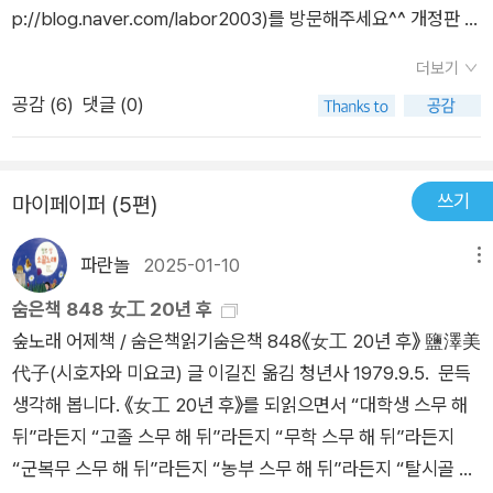
p://blog.naver.com/labor2003)를 방문해주세요^^ 개정판 서
문 먼저 ꡔ여공 1970, 그녀들의 反역사ꡕ에 관심을 가져준 모든
더보기
독자들께 감사의 말을 전하고 싶다. 지나치게 두꺼우며 방대한 과
공감 (
6
)
댓글 (0)
거와 현재 지배적 담론과 익명적 지식들의 실타래를 복잡하게 얽
어놓은 ꡔ여공 1970, 그녀들의 反역사ꡕ를 읽어주신 많은 분들에
게 이 글이 ‘다시 쓰여지는 텍스트’가 될 수 있도록 계속 수정과
쓰기
마이페이퍼 (5편)
보완을 약속드린다. 특히 2006년 ꡔ여공 1970, 그녀들의 反역
사ꡕ는 한국 사회의 진보적 변화를 위해 기여하셨던 고 김진균 선
파란놀
2025-01-10
메뉴
생을 기념하는 제1회 김진균상 학술부문을 수상하게 되었다. 부
족한 글에 과분한 상을 주신 김진균 기념사업회에 개정판을 내면
숨은책 848 女工 20년 후
서 감사의 말을 전해드리고 싶다. 또한 여러 사정으로 출판 자체
숲노래 어제책 / 숨은책읽기숨은책 848《女工 20년 후》 鹽澤美
가 어려워졌던 이 책의 출판을 맡아준 도서출판 이매진 정철수 대
代子(시호자와 미요코) 글 이길진 옮김 청년사 1979.9.5. 문득
표에게도 고맙다는 말을 개정판에서나마 건네고 싶다. 굳이 개정
생각해 봅니다. 《女工 20년 후》를 되읽으면서 “대학생 스무 해
판을 내면서 다시 ‘개정판 서문’이라는 거창한 이름을 붙인 것은
뒤”라든지 “고졸 스무 해 뒤”라든지 “무학 스무 해 뒤”라든지
그간의 관심과 이것을 반영했던 여러 서평과 비판 등을 부족하나
“군복무 스무 해 뒤”라든지 “농부 스무 해 뒤”라든지 “탈시골 스