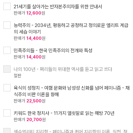
21세기를 살아가는 반자본주의자를 위한 안내서
판매가
12,600
원
능력주의 - 2034년, 평등하고 공정하고 정의로운 엘리트 계급
의 세습 이야기
판매가
14,400
원
민족주의들 - 한국 민족주의의 전개와 특성
판매가
14,400
원
나의 100년 - 쩌리들의 위대한 역사를 듣고 읽고 쓰다
절판
육식의 성정치 - 여혐 문화와 남성성 신화를 넘어 페미니즘 - 채
식주의 비판 이론을 향해
판매가
22,500
원
키워드 한국 정치사 - 11가지 열쇳말로 읽는 해방 70년
판매가
20,700
원
섹슈얼리티 지리학 - 페미니즘과 퀴어 지리학의 이론, 실천, 정