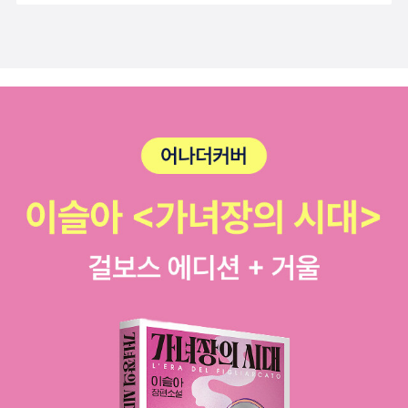
폭력을 언급하지 않은 것은 ‘폭력성=남성성’으로 등치시키고 있
적을 없애는 데 집착한 나머지, 노조 결성 등 현장에서 하려고 한
리 벗어나야 해요. 하지만 고생이나 고통에서는 그저 도망치려 해
든지간에 회상과 함께 그렇듯 유쾌하고 즐겁게 묘사되었다. 하지
나 황량한 장소(공장 옥상, 여공들이 묵었던 오래된 여인숙) 한가
다는 것이다(김준 2005). 이재성·김혜영(2005)도 ‘남성성=폭
계획들을 제대로 추진하지 못한 채 한 명의 평범한 노동자가 되는
선 안 됩니다. 거기에는 우리를 일깨우고 성숙케 하는 뭔가가 있
만 그럼으로써 당시의 현실문제에 대한 그녀들의 이해와 목소리
운데서 우두커니 서 있기도 합니다. 이 두 명의 여성은 꿈과 행복
력성’이라는 비판과 흡사한 맥락에서, “……‘자매애’는, 운동의 구
데 그치거나, 공장생활을 오래 견디지 못하고 금방 그만두거나 여
으니까요. 그래서 가난학을 공부하고 싶기도 하고요.” 법학교수
는 더욱 어렵게 되었으며 현재도 여전히 진행형인 여공들의 문제
에 눈이 멀어 일만 했던 여성 노동자들을 상징할 수 있습니다. 감
호로는 사용될 수 있을지 몰라도, 남성성을 이성, 정신, 폭력성,
기저기 떠도는 경우도 많았다. 그래서 가방끈 긴 ‘학삐리’들은 노
김두식 : 내부자로서의 양심적 고백 그는 책을 써서 세상을 바꾸
에 대한 접근 또한 어렵게 만들었다. 분명히 가장 어린(?) 여공,
독은 여성 노동자의 삶을 미술적 장치들과 결합하여 영화의 완성
전쟁지향 등으로, 여성성을 감성, 육체, 비폭력성, 평화지향 등으
동현장과 유리되어 있다는 비판이 제기됐고, 학출들이 노동자의
겠다는 생각보다도, 책 한 권 한 권이 고민을 해결하기 위해 공부
다큐에서는 1980년대 후반에 여공이 되어 현재도 여공인 그녀가
도를 높였습니다. 관객은 이 영화 속에 삽입된 감독의 의도적인
로 정의하는 오래된 근대적 이분법을 수용함으로써 고정된 여성
위에 서려 하거나 노동운동 경험을 정계에 진출하는 경력 삼으려
한 결과물이라는 데 의미를 둔다. 그가 출판사의 기획에 의한 책
1980년대와 현재 여공 임금은 크게 차이나지 않고 있다고 한 목
미술적 장치를 해석합니다. 하지만 환상(또는 공포감)을 불러일
성을 정당화 혹은 강화하는 역설적인 결과를 초래하기도 한다.
는 것이 아니냐는 의심도 받았다. 학출이 노사 협상이나 파업을
쓰기를 좋아하지 않는 이유도 자신의 문제의식에서 나오지 않은
소리는 스쳐지나가듯 묻혀버렸다. 이러한 점은 4부분으로 나눠
으키는 영화 속 미술적 장치에 거부감을 느낀 분들이 많았습니다.
……여성을 ‘남성적 질서 속에서 호전적 전사’로 만드는 것도 분명
이끄는 지도자로 나아가지 못한 채 단순히 실무자로서 자기 활동
것이기 때문이다. (.....) <헌법의 풍경>이 4만 부가 넘게 팔리며
져 있는 여공의 목소리 중 유독 가장 먼 기억을 가지고 있지만 가
진○ 님은 영화가 시작되는 장면이 무섭게 느껴졌다고 말했습니
문제가 있지만, ‘여성성=평화·탈전쟁으로 읽어야 한다’(91쪽)는
을 마무리하는 경우도 흔했다. 그 결과 현재 노동운동에서는, 학
대중적인 성공을 거두자 수많은 출판사에서 ‘청소년을 위한 법률
장 많은 수의 목소리로 지닌 것 때문인지 다큐에서 권위를 획득하
다. 마치 한 편의 ‘공포영화’를 본 듯한 느낌이었다는군요. 히피
주장은 더 심각한 문제를 낳을 수 있다. 여성을 산업전사로, 희생
출이라는 말이 저평가되어 ‘진짜 노동자’에 대비되는 부정적인 뉘
교양서’와 같은 책을 제안해왔지만 거절했던 것도 같은 이유다.
여 전면에 포진한 그녀들이 지금도 여전이 과거의 기억을 '즐거운
님은 미술적 연출에 치중한 감독의 연출 방식을 비판했습니다. 그
양으로, 투사로 만드는 것이 여성을 특정한 담론 속으로 밀어 넣
앙스로 쓰이고 있는 실정이다. 이렇게 학출들의 생성 요인에서 그
그는 ‘고통쓰럽게 쓰되, 쉽게 읽혀야 한다’를 원칙으로 글을 쓴다.
또는 유쾌한' 추억으로만 회수한 지점에서 두드러졌다. 시간은 과
리고 예술적 감수성이 엿보인 연출 방식에서 ‘감독의 자아도취’가
어 담론생산 주체의 이해에 복무하도록 권력을 행사하는 것이 문
사람들이 가진 고민들과 사후 평가까지 입체적으로 분석한 뒤 노
이는 소설가이자 언론인인 최일남 선생의 인터뷰 기사를 읽으면
거를 아름답게도 포장한다. 포장이라고 하는 것은 다른 언어로 변
느껴졌다고 말했습니다. 저는 얼굴에 하얀 천이 덮인 두
제가 된다면, 마찬가지로 여성을 ‘평화·탈전쟁’의 맥락에서 읽어
동운동의 반지성주의 경향도 지적하고 있는 <학출 ― 80년대,
서 체득한 원칙이다. 최일남 선생은 독자로 하여금 인터뷰이가 어
질되었음을 일컸는다. 이런 점에서 그녀들의 목소리는 과거의 기
여성의 모습을 보고, 감독이 르네 마그리트의 그림에 영감을 받았
내는 것은 이미 존재하는 지배적 담론의 내용만 바꾸는 것에 다름
공장으로 간 대학생들>은, 학출과 80년대를 좀더 객관적으로 바
떤 사람인지 훤히 알 수 있게 만드는 능력이 탁월했다. 그는 스
억을 추억으로 말했지만 그런 그녀들의 말은 과연 그녀들의 언어
다고 생각했습니다. 영화 속 여성의 모습과 마그리트의 그림을 비
아니다”라고 논박하고 있다. 일단 나는 초판 텍스트 가운데 일부
라볼 수 있는 계기를 제공할 것이다.요즘은 대학생이 아니라 기자
스로 바보가 아닐까 의심이 들 만큼 이해되지 않는 책들을 많이
인지 의문이다. 지배받는 자들에 대한 서발턴 연구에서 제기된 문
교해보시죠. 상○ 님은 노동운동 관련 사건들을 간략히 언급한 영
분이 ‘남성성=폭력성’ 혹은 ‘여성성=평화, 비폭력’으로 독해될 수
들이 공장에 간다. 한겨레21의 '노동OTL' 기사를 묶어낸 <4천원
봐왔는데, 나이 마흔을 넘기면서 그런 마음을 고쳐먹었다. ‘읽어