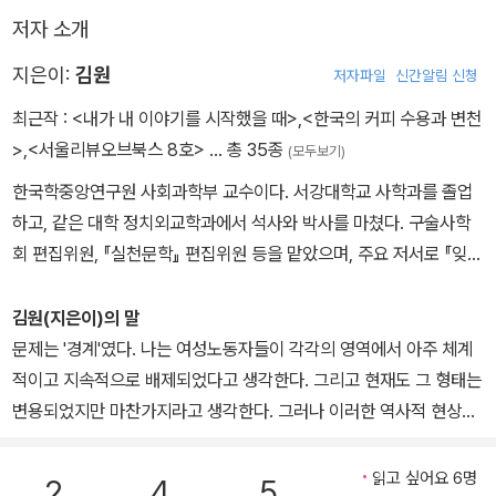
적인 저서의 형태를 갖추고자 했으며, 부록으로 참고 자료를 대거 추
길이란 방직공장 직공벌이 아니고서는 생각할 수 없는 일'로 여겨졌
저자 소개
가했다. 2006년 '훌륭한 진보적 논저를 발표하는 사람'에게 주어지
다(이임하 2002, 63).
는 제1회 김진균상 학술부문을 수상했다.
지은이:
김원
저자파일
신간알림 신청
1968년 실시된 한 조사에서도 다수 여성들이 공장 취업을 원하고 있
최근작 :
<내가 내 이야기를 시작했을 때>
,
<한국의 커피 수용과 변천
었지만 서울에서 그녀들을 위한 일자리는 거의 없었다. 단적인 예로
>
,
<서울리뷰오브북스 8호>
… 총 35종
(모두보기)
공장지대인 영등포에서 1만 명 이상의 여공들을 고용하고 있는 대기
한국학중앙연구원 사회과학부 교수이다. 서강대학교 사학과를 졸업
업체의 일자리는 물론이고 버스 차장, 식당 종업원의 경우도 사람을
하고, 같은 대학 정치외교학과에서 석사와 박사를 마쳤다. 구술사학
뽑는 곳은 극히 드물었다. - 본문 142쪽에서
회 편집위원, 『실천문학』 편집위원 등을 맡았으며, 주요 저서로 『잊혀
진 것들에 대한 기억』(1999), 『여공 1970, 그녀들의 반역사』(200
6), 『87년 6월 항쟁』(2009), 『박정희 시대의 유령들』(2011) 등이
김원(지은이)의 말
있다. 최근에 관심을 갖고 있는 분야는 냉전 시대 동아시아에서 국경
문제는 '경계'였다. 나는 여성노동자들이 각각의 영역에서 아주 체계
을 넘는 밀항자, 망명자의 기억과 이야기에 관한 것이다.
적이고 지속적으로 배제되었다고 생각한다. 그리고 현재도 그 형태는
변용되었지만 마찬가지라고 생각한다. 그러나 이러한 역사적 현상을
반공주의나 한국전쟁만으로 설명할 수는 없다고 본다. 문제는 여성노
동자를 둘러싼 지식.권력의 효과와 이른바 진리.과학으로 일컬어졌던
읽고 싶어요 6명
2
4
5