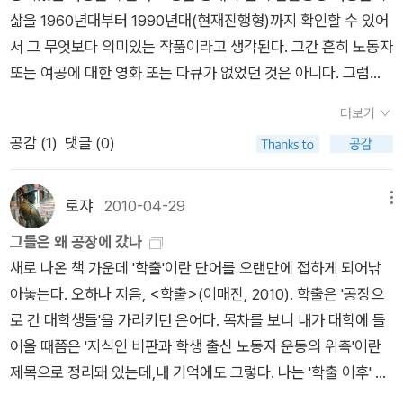
일치하기 때문이다. 소급하여 앞의 두 노조에 대한 서사도 다시
그대로 적용된다. 그리하여 ‘언어 이전의 삶의 심화’를 얼마나 충
삶을 1960년대부터 1990년대(현재진행형)까지 확인할 수 있어
싸웠던 수십여 명의 여성 노동자들의 인터뷰 장면이 나옵니다. 영
구성할 수 있다. 그 서술에서 김원은 노동조합의 기본 기능을 지
실히 수행했는지를 돌아보게 만든다. 그는 김수영의 산문을 통
서 그 무엇보다 의미있는 작품이라고 생각된다. 그간 흔히 노동자
화 중반부에 2011년 한진중공업 크레인에서 309일간 고공농성
적하고 이를 무시하는 방식으로 정체성을 구성한 기존 서사를 비
해 시뿐만 아니라 산문도 온몸으로 밀어 붙여야 완성되는 것임을
또는 여공에 대한 영화 또는 다큐가 없었던 것은 아니다. 그럼에
을 했던 김진숙 님의 인터뷰 장면도 나옵니다.
판하였다. 그 노조들은 자신의 본질적 기능과 분리되어 있었으므
배웠다. 아울러 상처와 치부를 감추지 않는 정직한 글이 가장 큰
도 불구하고 부산의 대표적 산업인 신발공장 여공에 대한 영화는
* [절판] 전순옥 《끝나지 않은 시다의 노래》 (한겨레출
로 진정한 주체가 아니었다. 하지만 YH 노조는 자신의 현실적 위
감동을 준다는 사실을 배웠다. 글쓰기에서 지향점을 제시해준
더보기
전무했다. 아니 영화는 물론이고 그녀들의 목소리를 어디에서도
판, 2004)* 김원 《여공 1970, 그녀들의 反역사》 (이매진, 200
치와 일치하는 진정한 주체였으므로 YH 노조는 행위할 수 있었
외국 작가로는 발터 베냐민을 꼽았다. “베냐민의 산문을 통해 사
공감 (
1
)
댓글 (0)
들을 수 없었다. 노동자들의 연대가 본격적으로 이루어진 노조운
6)* 조영래 《전태일 평전》 (아름다운전태일, 2009)* 신순애
다. ……” 김익경이 정확하게 지적한 바와 같이 초판 7장의 YH 노
물, 인간 혹은 사건에 대해 어떻게 거리를 두며 글을 써야 하는지
동 가운데서도 여성의 목소리는 남성노동자의 목소리에 압도당
《열세살 여공의 삶》 (한겨레출판, 2014) 여성 노동자들은 한
조에 대한 부분은 민주노조를 둘러싼 지배적 담론(혹은 서사)을
를 배웠어요. 너무 가까워도 안 되고 너무 멀어도 안 돼요. 너무
하여 드러나지 못했다. 이 영화에서도 노조활동과 관련된 이야기
국 노동운동 역사의 큰 축이었습니다. <위로 공단>은 노동에 관
로쟈
2010-04-29
메뉴
비판하는 방향과는 틀어져 있었다. 바로 ‘진정한 주체’로서 YH
가까우면 신변잡기식 글이 되고, 너무 멀면 리얼리티가 떨어지거
가 나오는데 주로 남성노동자들과의 관계 속에서 이야기되고 있
한 영화로 볼 수 있어요. 하지만 그동안 ‘노동’은 남성 노동자 중
노조가 하나의 모델이자 행위자처럼 등장하고 있었던 것이다. 아
그들은 왜 공장에 갔나
든요.” 그가 열정적으로 쏟아낸 많은 말들 가운데 가장 크게 공
다. 더군다나 부산은 해방이후 임해공업단지의 조성과 함께 신발
심의 일터에 어울릴만한 단어로 쓰였어요. 하지만 일터에는 여성
마도 이러한 텍스트의 모순은 내가 은연중에 지냈던 ‘주체에 대한
새로 나온 책 가운데 '학출'이란 단어를 오랜만에 접하게 되어낚
감이 갔던 부분은 인문학의 목적이 민주주의의 완성에 있다는 것
산업의 메카이며 여전히 신발산업의 메카임을 자부하고 있다. 그
노동자들도 있었습니다. 평화시장 방직공장에서 일하는 어
강박증’과 내밀하게 연관되어 있었던 것이 아닌가 생각이 든다.
아놓는다. 오하나 지음, <학출>(이매진, 2010). 학출은 '공장으
이었다. 현재 인문학은 취업을 위한 스펙 쌓기나 기업가들의 경영
러나 신발산업의 메카가 될 수 있었던 제반 노동조건에 대한 이해
린 여공들은 ‘공순이’라고 불렸습니다. 중학교도 제대로 마치지
나는 김익경의 반론을 받아들여서, 개정판에서는 민주노조 담론
로 간 대학생들'을 가리키던 은어다. 목차를 보니 내가 대학에 들
마인드 개선을 위한 도구로 전락해버렸다. 인문학의 목적은 자본
는 관은 물론이고 시민 또한 전혀 관심이 없었으며 무심했다. 그
못하고 상경한 어린 여공들은 대부분 ‘시다(수습생)’로 취직했습
의 균열 부분에서 YH 노조 부분을 삭제했고, 교회단체와 여성노
어올 때쯤은 '지식인 비판과 학생 출신 노동자 운동의 위축'이란
에 인간의 얼굴을 덧씌우기 위한 것이 아니다. 강신주의 말대로
런 점에서 부산의 현재를 이해할 수 있는 중요한 구성원인 신발공
니다. 사실 ‘공순이’는 좋은 의미의 말은 아닙니다. 그녀들은 ‘공
동자 사이의 균열을 다루었던 초판(8장)을 같은 장으로 합쳐서 1
제목으로 정리돼 있는데,내 기억에도 그렇다. 나는 '학출 이후' 세
인간을 자유롭게 하고 각자가 자신의 삶을 살아갈 수 있도록 만드
장 여공들의 이야기를 그녀들의 목소리를 듣는다는 점만으로도
순이’ 소리를 들으면서 아침부터 밤 10시까지 일을 했습니다. 여
970년대 민주노조운동을 둘러싼 지배적인 해석을 둘러싼 익명
대다. 물론 지금은 학출이란 말조차 생소한 시대가 됐지만.내겐
는 데 있어야 한다. 사회학자 고병권 : 제도권 밖에서 ‘현장’을 이