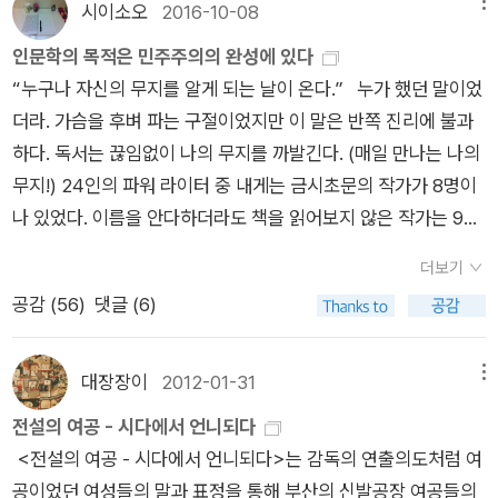
으면 매주 월요일 저녁에 레드스타킹 독서 모임이 진행되는 카페
시이소오
2016-10-08
메뉴
후적으로 구성된 담론임을 익명적 지식을 통해 드러내며(푸코의
게, 그 일에 대해 자신과 자랑을 갖게 하고 싶다는 생각을 했을 때
스몰토크를 방문해주십시오. 해치지 않아요! 새로운 한주가
계보학적 방법), 더 나아가 익명적 지식을 이용해 새로운 서사를
인문학의 목적은 민주주의의 완성에 있다
나는 좀더 급료가 많았으면 하고 바랬었다.” (151쪽)ㅅㄴㄹ※ 글
시작되면 불청객처럼 ‘월요병’이 찾아옵니다. 월요일만 되면 무기
구축한다(미시사의 방법). 즉 계보학과 미시사를 결합하여 텍스
“누구나 자신의 무지를 알게 되는 날이 온다.” 누가 했던 말이었
쓴이숲노래(최종규) : 우리말꽃(국어사전)을 씁니다. “말꽃 짓는
력하고 피곤해집니다. 레드스타킹도 월요병의 습격을 피할 수 없
트의 서사성이 가진 이중의 위협에 대응한다. ……(그러나 ― 인
더라. 가슴을 후벼 파는 구절이었지만 이 말은 반쪽 진리에 불과
책숲, 숲노래”라는 이름으로 시골인 전남 고흥에서 서재도서관·
었습니다. 몸이 아파서 월요일 모임에 오지 못한 분들이 많았어
용자) ……청계천 피복노조(청계피복 노조를 지칭 ― 인용자)와
하다. 독서는 끊임없이 나의 무지를 까발긴다. (매일 만나는 나의
책박물관을 꾸립니다. ‘보리 국어사전’ 편집장을 맡았고, ‘이오덕
요. 어제는 모임에 자주 오시는 분들과 함께 임흥순 감독의 다큐
동일방직 노조를 기술할 때와는 달리 YH 노조를 기술할 때는 노
무지!) 24인의 파워 라이터 중 내게는 금시초문의 작가가 8명이
어른 유고’를 갈무리했습니다. 《들꽃내음 따라 걷다가 작은책집
멘터리 영화 <위로 공단>을 봤습니다. 영화 보기 전에 멤버들은
조가 선택의 주체였다는 점이 강조된다. 즉 YH 여성노동자들은
나 있었다. 이름을 안다하더라도 책을 읽어보지 않은 작가는 9명.
을 보았습니다》, 《우리말꽃》, 《미래세대를 위한 우리말과 문해
‘꽃보다 페미니즘’ 강연 준비 및 홍보 방식에 관해 이야기를 나누
‘부차적이고 비자율적인 주체’가 아니었던 셈이다. 어떤 점에서
내 목으로 곧장 죽비가 내려친다. 철학자 강신주 : 삶이든 글이
력》, 《쉬운 말이 평화》, 《곁말》, 《곁책》, 《새로 쓰는 말밑 꾸러미
었어요. < 위로 공단 >은 저마다의 꿈을 위해 열심히 묵묵히 일
더보기
그들은 주체적이었다고 말할 수 있을까? ……하지만 YH 노조를
든 자기 감정에 당당하라 어렵다는 철학을 이렇게 쉽게 설명해
사전》, 《새로 쓰는 비슷한말 꾸러미 사전》, 《새로 쓰는 겹말 꾸러
해 온 여성 노동자들의 삶을 조명한 다큐멘터리 영화입니다. 이
공감 (
56
)
댓글 (6)
주체로 만드는 이와 같은 서사는 약간 당혹스럽다. 이전 두 노조
낼 수 있다니! 그러면서도 그는 ‘인문학 장사꾼’들은 감히 엄두낼
미 사전》, 《새로 쓰는 우리말 꾸러미 사전》, 《책숲마실》, 《우리말
영화는 한국 산업화의 빛과 그림자가 집약된 1970년대 공장을
의 신화화를 익명적 지식을 통해 비판하는 곳에서 느낄 수 있었던
수도 없는 경지에 닿아있다. 한국지성사의 쾌거. 철학자 강신주
수수께끼 동시》, 《우리말 동시 사전》, 《우리말 글쓰기 사전》, 《이
배경으로 이야기를 풀어나가기 시작합니다. * 김진
전복의 힘을 상실한 것 같아서이다. ……YH 노조 이야기는 차라
에게 시인 김수영은 특별한 존재다. 인문학의 본질이 민주주의라
오덕 마음 읽기》, 《시골에서 살림 짓는 즐거움》, 《숲에서 살려낸
대장장이
2012-01-31
메뉴
숙 《소금꽃나무》 (후마니타스, 2007) 영화는 평화시장 여공,
리 이제야 제자리를 찾은 노조에 관한 서사처럼 읽히는데, 청계천
는 것, 자신만이 쓸 수 있는 글을 써야 한다는 깨달음을 준 이가
우리말》, 《마을에서 살려낸 우리말》, 《읽는 우리말 사전 1·2·3》
전설의 여공 - 시다에서 언니되다
1979년 YH무역 사건, 1985년 구로공단 동맹 파업, 2005년 기
피복노조와 동일합성 노조에서처럼 ‘노조’와 주도하는 주체(지식
바로 김수영이다. 김수영이 당대 문인들에게 내뱉은 “지금 문단
들을 썼습니다. blog.naver.com/hbooklove
<전설의 여공 - 시다에서 언니되다>는 감독의 연출의도처럼 여
륭전사 사태 등 우리가 절대로 잊어서는 안 될 노동 운동의 역사
인의 담론 혹은 도시산업선교회)의 위치가 분열되어 있지 않고
은 언어의 고통 이전의 고통이 부족하다”는 일갈은 자신에게도
공이었던 여성들의 말과 표정을 통해 부산의 신발공장 여공들의
를 언급합니다. 이 과정에서 실제 노동 현장에서 악전고투하면서