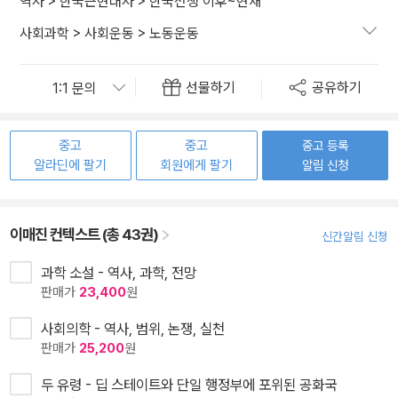
역사
>
한국근현대사
>
한국전쟁 이후~현재
사회과학
>
사회운동
>
노동운동
선물하기
공유하기
중고
중고
중고 등록
알라딘에 팔기
회원에게 팔기
알림 신청
이매진 컨텍스트 (총 43권)
신간알림 신청
과학 소설 - 역사, 과학, 전망
판매가
23,400
원
사회의학 - 역사, 범위, 논쟁, 실천
판매가
25,200
원
두 유령 - 딥 스테이트와 단일 행정부에 포위된 공화국