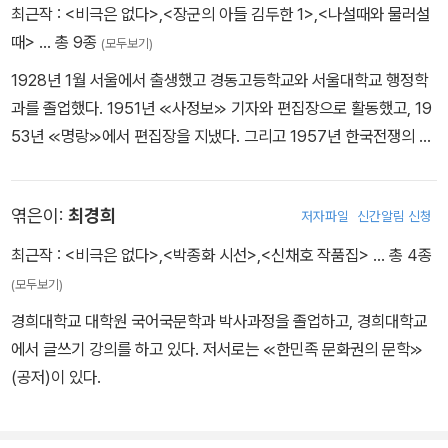
다는 영을 생각했다.
최근작 :
<비극은 없다>
,
<장군의 아들 김두한 1>
,
<나설때와 물러설
날이 밝아 오자, 강욱은 거리로 달려 나갔다. 교문을 벗어나서 원남동
때>
… 총 9종
(모두보기)
로타리까지 달려온 강욱은 소스라치게 놀랐다. 자기의 눈을 의심했
1928년 1월 서울에서 출생했고 경동고등학교와 서울대학교 행정학
다.
과를 졸업했다. 1951년 ≪사정보≫ 기자와 편집장으로 활동했고, 19
강욱의 눈에 띈 것은 낯선 탱크였다.
53년 ≪명랑≫에서 편집장을 지냈다. 그리고 1957년 한국전쟁의 비
혹시 미군의 것이 아닌가고 살펴보았으나, 낯선 군복의 병사가 고개
극과 인간 구원의 문제를 깊이 있게 다룬 ≪비극은 없다≫가 ≪한국일
를 쳐들고 있었다.
보≫ 현상 공모에 당선되면서 본격적으로 문단에 나왔다. 그의 대표
강욱은 공포와 절망과 불안으로 몸을 떨었다. 그리고 어디로 어떻게
엮은이:
최경희
저자파일
신간알림 신청
작 ≪인생극장≫은 정치가 김두한을 주인공으로 쓴 작품으로 힘 있는
가는 것인지도 모르게 달렸다.
문체와 역사의식이 돋보이는 작품이다. 이 작품은 ≪장군의 아들≫
어제 저녁때까지 북으로 달렸던 국군의 모습은 어디로 사라지고, 서
최근작 :
<비극은 없다>
,
<박종화 시선>
,
<신채호 작품집>
… 총 4종
(전 8권)로 제목이 바뀌어 출판되었고, 영화로 제작되었다. 그의 이력
울을 발밑에 깐 괴뢰군의 양양한 모습에 쫓겨 강욱은 자꾸 달렸다.
(모두보기)
은 화려하다. 그는 한국방송공사 집필위원과 편찬위원, 한국문인협회
거리에 나와 선 군중들은 의심과 불안을 한데 가지고 제각기 어정쩡
경희대학교 대학원 국어국문학과 박사과정을 졸업하고, 경희대학교
이사, 국제펜클럽 한국본부 이사, 한국예술문화단체총연합회 이사를
한 얼굴들이었다. 열심히 뚜덕거리는 손뼉에 슬그머니 호응해 보이는
에서 글쓰기 강의를 하고 있다. 저서로는 ≪한민족 문화권의 문학≫
지냈으며, 한국저작권협회 부회장, 대한민국예술원 회원, 한국소설가
가 하면, 어설픈 만세 소리까지도 들렸다. 어제 북상하던 국군에게 아
(공저)이 있다.
협회 회장, 문화예술진흥위원회 위원, 대한민국예술원 문학분과 회
끼지 않던 환호성이 하루아침에 뒤바뀌다니….
장, 한국가톨릭문인회 회장, 한국공연예술진흥협의회 위원 등을 지냈
강욱은 그저 미친 듯이 달렸다. 어느덧 원서동 박남영 교수의 집에 다
다. 그는 또한 뛰어난 미식가이기도 했다. 1987년과 1999년에는 각