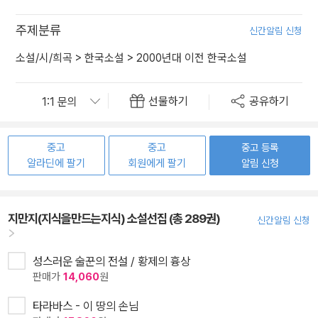
주제분류
신간알림 신청
소설/시/희곡
>
한국소설
>
2000년대 이전 한국소설
선물하기
공유하기
중고
중고
중고 등록
알라딘에 팔기
회원에게 팔기
알림 신청
지만지(지식을만드는지식) 소설선집 (총 289권)
신간알림 신청
성스러운 술꾼의 전설 / 황제의 흉상
판매가
14,060
원
타라바스 - 이 땅의 손님