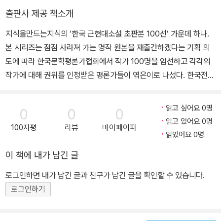
다랐다.
각 ≪한국 맛있는 집 666점≫과 ≪한국 맛있는 집 1234점≫을 출간
출판사 제공 책소개
“아침 일찍 웬일이야요?”
했다. 그 밖의 저서로는 ≪수평선에 별 지다≫, ≪비극은 없다≫, ≪정
근심스런 심 여사의 물음에 강욱은 한동안 입만 쫑긋거렸다.
지식을만드는지식의 ‘한국 근현대소설 초판본 100선’ 가운데 하나.
복자≫, ≪홍건적≫ 등이 있다. 대한민국예술상, 서울특별시문화상,
“아직도 모르고 계시나요? 적군이 벌써 서울에 쳐들어 왔는데요….”
본 시리즈는 점점 사라져 가는 명작 원본을 재출간하겠다는 기획 의
예술문화대상, 보관문화훈장 등을 받았다.
뒤미처 나온 박 교수 얼굴이 창백했다.
도에 따라 한국문학평론가협회에서 작가 100명을 엄선하고 각각의
“엣? 아니, 그게 정말인가?”
작가에 대해 권위를 인정받은 평론가들이 엮은이로 나섰다. 한국전쟁
“네, 적의 탱크가 시가를 지나갑니다.”
은 우리 민족에게 민족의 재편성이라는 혼란과 비극을 가져왔을 뿐
박 교수는 강욱의 말에 두 손으로 머리를 움켜잡았다.
아니라 현재까지 우리의 삶에 가장 큰 영향력을 끼친 고통스러운 역
읽고 싶어요 0명
0
0
0
“아니, 시민은 안심하라고 바로 몇 시간 전까지도 떠들더니….”
사적 사건이다. 한국전쟁을 체험한 1950년대 작가들은 전쟁의 비극
읽고 있어요 0명
100자평
리뷰
마이페이퍼
을 ‘전후 소설’로 형상화했다. 전쟁의 상처를 형상화한 전후 소설은 반
읽었어요 0명
공 이데올로기를 바탕으로 생명에 대한 진정성을 추구하는 작품들이
이 책에 내가 남긴 글
한 축을 이룬다. 이들 작품은 폭력적인 현실 앞에서 인간성이 파괴되
는 과정을 그리면서, 동시에 휴머니즘 회복의 의지를 보여 준다. ≪비
로그인하면 내가 남긴 글과 친구가 남긴 글을 확인할 수 있습니다.
극은 없다≫에서 홍성유는 이데올로기의 희생양으로서의 개인, 폭력
로그인하기
으로 인해 패배하는 개인의 모습을 그리면서, 그 극복의 의지 또한 보
여 준다. 한국전쟁 전, 자신의 피를 팔아 생활을 어렵게 유지하고 있는