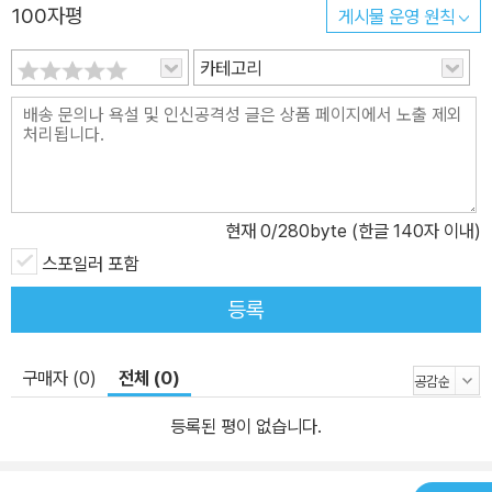
강욱에게 영은 호의를 베푼다. 강욱은 영의 호감을 동정으로 느껴 처
100자평
게시물 운영 원칙
음에는 자존심이 상한다. 그러나 그녀의 진심이 동정이 아닌 동일시
카테고리
임을 알게 된다. 그 후, 두 사람은 서로에게 애정을 갖게 되고 미래를
약속한다. 그런데 어느 날, 피할 수 없는 거대한 비극적 운명이 두 사
람의 행복을 송두리째 빼앗는다. 한국전쟁이 일어난 것이다. 가난한
연인은 기약 없는 이별을 한다. 전쟁은 강욱과 영의 행복한 미래를 산
산이 조각냈다. 강욱과의 갑작스러운 이별은 영의 삶 전체를 뒤흔들
어 놓는다. 영은 무력으로 무장한 도시에 공포를 느끼면서 강욱의 소
현재
0
/280byte (한글 140자 이내)
식을 수소문한다. 그러다 그녀는 강욱의 친구 도현과 우연히 만난다.
스포일러 포함
도현은 영에게 적극적으로 다가온다. 저돌적인 그의 사랑에 영은 반
등록
감과 연민을 함께 느낀다. 그러면서도 강욱을 그리워한다. 전쟁은 도
현의 삶에도 치명적인 장애가 된다. 존재에 대한 회의감에 빠진 도현
구매자 (0)
전체 (0)
은 극심한 자아 상실감으로 괴로워한다. 그의 상실감은 친구 강욱의
애인 영에 대한 병적인 사랑으로 고착된다. 영에 대한 사랑이 지배욕
등록된 평이 없습니다.
으로 굴절된 것이다. 도현은 강욱과 영의 관계를 의심하면서, 언젠가
는 영이 자신을 버리고 강욱에게 돌아갈 것이라는 불안감에 휩싸인