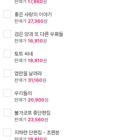
판매가
17,860
원
좋은 사랑의 이야기
판매가
27,360
원
검은 양과 또 다른 우화들
판매가
16,910
원
토트 씨네
판매가
18,810
원
엽란을 날려라
판매가
31,160
원
우리들의
판매가
20,900
원
불가코프 중단편집
판매가
23,560
원
지하련 단편집 - 초판본
판매가
18,810
원