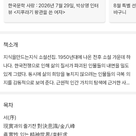
한국문학 사랑 : 2026년 7월 29일, 박상영 인터
8월 특별 선
뷰 <지푸라기 왕관을 쓴 여자>
바구니
책소개
지식을만드는지식 소설선집. 1950년대에 나온 전후 소설 가운데 하
나다. 한국전쟁으로 인해 삶의 질서가 파괴된 인물들의 내면을 밀도
있게 그렸다. 동시에 삶의 희망을 놓치지 않으려는 인물들의 극복 의
지를 감동적으로 보여 준다. 근원적 인간 가치의 탐색에 근거한 사랑
과 생명에 대한 강한 애착을 형상화한 작품이다.
목차
서(序)
現實과의 줄기찬 對決意識/金八峰
眞實性 있는 精神世界/李軒求