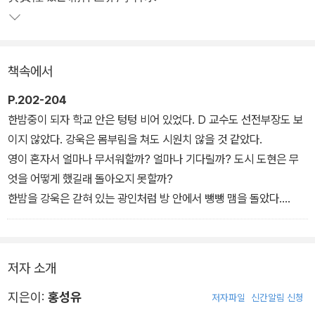
책속에서
P.202-204
한밤중이 되자 학교 안은 텅텅 비어 있었다. D 교수도 선전부장도 보
이지 않았다. 강욱은 몸부림을 쳐도 시원치 않을 것 같았다.
영이 혼자서 얼마나 무서워할까? 얼마나 기다릴까? 도시 도현은 무
엇을 어떻게 했길래 돌아오지 못할까?
한밤을 강욱은 갇혀 있는 광인처럼 방 안에서 뺑뺑 맴을 돌았다.
비와 함께 뿌려진 어둠과, 거기 쓰러박히는 포성으로 뒤덮인 서울.
그 포화 밑에 숨 쉬고 있는 어느 누구도, 자기 생명의 보증을 확신할
사람은 없었다.
저자 소개
쉬, 쉬, 쉬, 바람을 끊어 가는 포적(砲跡). 삶은 뺏아 가려는 듯한 그
굉음. 강욱은 그 뒤 흔들리는 소리에 몸이 솟구칠 때마다 자기 자신보
지은이:
홍성유
저자파일
신간알림 신청