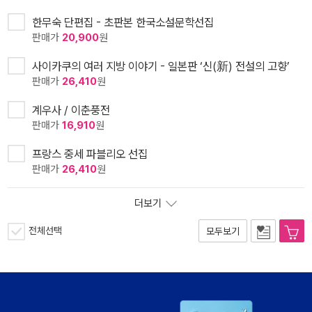
한무숙 단편집 - 초판본 한국소설문학선집
판매가
20,900
원
사이카쿠의 여러 지방 이야기 - 일본판 ‘신(新) 전설의 고향’
판매가
26,410
원
계우사 / 이춘풍전
판매가
16,910
원
프랑스 중세 파블리오 선집
판매가
26,410
원
더보기
전체선택
모두보기