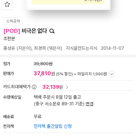
소득공제
[POD]
비극은 없다
초판본
홍성유
(지은이),
최경희
(엮은이)
지식을만드는지식
2014-11-07
정가
39,800원
37,810
판매가
원
(5% 할인) +
마일리지 1,990원
32,139
카드최대혜택가
원
수령예상일
택배 주문시 8월 12일 출고
(중구 서소문로 89-31 기준)
변경
배송료
무료
전자책
전자책 출간알림 신청