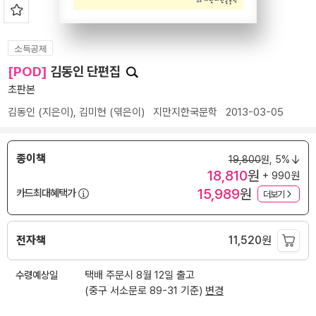
소득공제
[POD]
김동인 단편집
초판본
김동인
(지은이),
김미현
(엮은이)
지만지한국문학
2013-03-05
종이책
19,800
원,
5%
18,810
원
+ 990원
15,989
원
카드최대혜택가
더보기
전자책
11,520
원
수령예상일
택배 주문시 8월 12일 출고
(중구 서소문로 89-31 기준)
변경