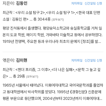
주머니를 ?내여, 十 圓?리 지페 석 댱을, 복녀의 남편의게 주엇다.
지은이:
김동인
저자파일
신간알림 신청
漢方醫의 손에도, 十 圓?리 두 장이, 갓다.
최근작 :
<우리 소설 탐구 2>
,
<우리 소설 탐구 1>
,
<한국 대표 단편
이튼날, 복녀는 腦溢血로 죽엇다는 漢方醫의 診斷으로, 공동묘지
소설 : 김동인 편>
… 총 3044종
(모두보기)
로 가저갓다.
평양 진석동에서 출생했다. 평양숭덕소학교와 숭실중학교를 거쳐 일
본의 도쿄 학원, 메이지 학원, 가와바타 미술학교 등에서 공부하였다.
1919년 전영택, 주요한 등과 우리나라 최초의 문예지 [창조]를 발간
하였다. 처녀작 「약한 자의 슬픔」을 시작으로 「목숨」, 「배따라기」, 「감
자」, 「광염 소나타」, 「발가락이 닮았다」, 「광화사」 등의 단편소설을 통
엮은이:
김미현
저자파일
신간알림 신청
하여 간결하고 현대적인 문체로 문장 혁신에 공헌하였다. 1923년 첫
창작집 『목숨』을 출판하였고, 1930년 장편소설 『젊은 그들』 「광염
최근작 :
<젠더 프리즘, 그 이후>
,
<더 나은 실패>
,
<문학 그 높고 깊
소나타」, 1932년 「발가락이 닮았다」, 「붉은 산」을 발표했다. 극심한
은>
… 총 29종
(모두보기)
생활고를 해결하기 위해 소설 쓰기에 전념하다 마약 중독에 걸려 병
1965년 서울에서 태어났다. 이화여자대학교 국어국문학과를 졸업하
마에 시달리던 중 1939년 ‘성전 종군 작가’로 황국 위문을 떠났으나
고 동대학원에서 박사학위를 받았다. 1995년 《경향신문》 신춘문예
1942년 불경죄로 옥고를 치르기도 했다. 1948년 장편 역사소설 『을
평론 부문으로 등단했으며, 2004년부터 2023년까지 이화여자대학
지문덕』과 단편 「망국인기」를 집필하던 중 생활고와 뇌막염, 동맥경
교 국어국문학과 교수로 재직했다. 『한국여성소설과 페미니즘』, 『판