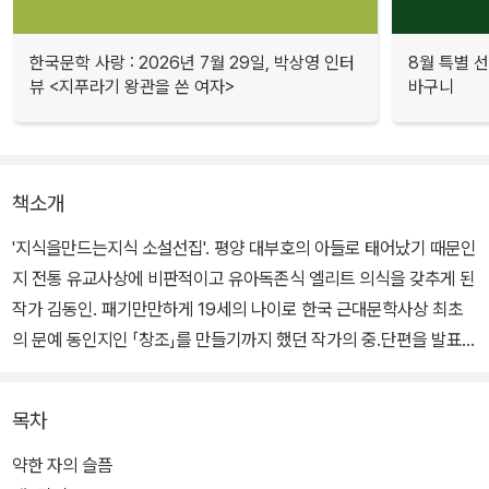
한국문학 사랑 : 2026년 7월 29일, 박상영 인터
8월 특별 선
뷰 <지푸라기 왕관을 쓴 여자>
바구니
책소개
'지식을만드는지식 소설선집'. 평양 대부호의 아들로 태어났기 때문인
지 전통 유교사상에 비판적이고 유아독존식 엘리트 의식을 갖추게 된
작가 김동인. 패기만만하게 19세의 나이로 한국 근대문학사상 최초
의 문예 동인지인 「창조」를 만들기까지 했던 작가의 중.단편을 발표
당시의 표기법 그대로 실었다.
목차
약한 자의 슬픔