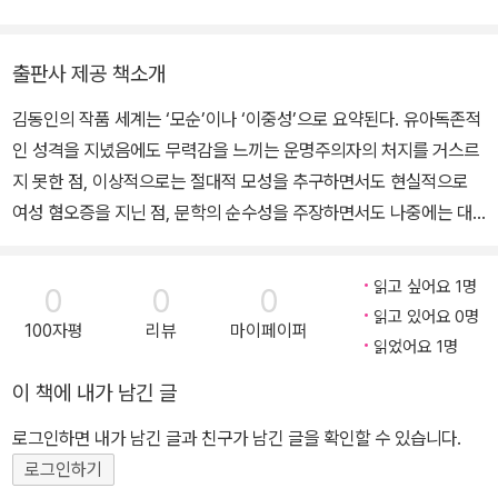
화로 병석에 누우며 중단하고 1951년 6·25 전쟁 중에 숙환으로 서울
도라 상자 속의 문학』, 『여성문학을 넘어서』, 『젠더 프리즘』, 『번역 트
하왕십리동 자택에서 사망하였다.
러블』, 『그림자의 빛』 등 다수의 저서를 출간하며 페미니즘 비평의 저
출판사 제공 책소개
변을 확장시켰다는 평을 받는다. 소천비평문학상, 현대문학상(평론
김동인의 작품 세계는 ‘모순’이나 ‘이중성’으로 요약된다. 유아독존적
부문), 팔봉비평문학상, 김환태평론문학상 등을 수상했다. 읽히는 평
인 성격을 지녔음에도 무력감을 느끼는 운명주의자의 처지를 거스르
론, 그 자체로 하나의 창작물인 평론을 지향했던 그의 글은 구조적이
지 못한 점, 이상적으로는 절대적 모성을 추구하면서도 현실적으로
고 논리적이면서도 활기 넘치는 비유와 뜨거운 열정으로 작가와 독자
여성 혐오증을 지닌 점, 문학의 순수성을 주장하면서도 나중에는 대
모두의 사랑을 받았다. 2023년 9월 18일 별세했다.
중소설을 집필한 점 등이 그렇다. 때문에 그의 작품들은 한국 근대문
학이 형성되어 가는 미완성의 궤적 그 자체라고 볼 수 있다. ＜약한
읽고 싶어요 1명
0
0
0
자의 슬픔＞(1919)은 김동인의 첫 작품이다. 여기서 ‘약한 자’는 ‘강
읽고 있어요 0명
100자평
리뷰
마이페이퍼
엘니자벳트’다. 신식 교육을 받았으며, 조실부모한 고아다. 그녀는 왜
읽었어요 1명
약한가. 귀족 집안의 가정교사라는 신분이 이미 약자일 수밖에 없는
이 책에 내가 남긴 글
상황인데다가 의식적으로는 ‘리환’을 사랑하지만 가정교사로 있는 집
안의 K 남작에게 겁탈까지 당했기 때문이다. 송사까지 벌였으나 패소
로그인하면 내가 남긴 글과 친구가 남긴 글을 확인할 수 있습니다.
한다. 이런 과정을 통해 ‘엘니자벳트’는 약육강식의 세계에 눈뜨게 되
로그인하기
고, 자존과 자립에 대한 자각을 통해 스스로 약한 자임을 앎으로써 비