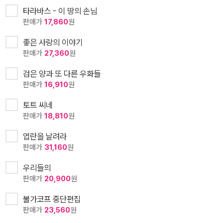
타라바스 - 이 땅의 손님
판매가
17,860
원
좋은 사랑의 이야기
판매가
27,360
원
검은 양과 또 다른 우화들
판매가
16,910
원
토트 씨네
판매가
18,810
원
엽란을 날려라
판매가
31,160
원
우리들의
판매가
20,900
원
불가코프 중단편집
판매가
23,560
원