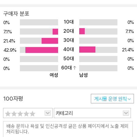
로소 강자가 될 수 있다는 전망을 획득한다. ＜배?락이＞(1921)는
구매자 분포
김동인의 소설 중 형식상 완성도가 가장 높다. 한국 근대문학사상 첫
10대
0%
0%
액자소설로, 1인칭 화자 ‘나’가 배따라기를 부르는 소리의 주인공을
20대
7.1%
7.1%
찾아가 이야기를 듣는 겉이야기와, 영유 마을의 형제 이야기를 중심
30대
0%
21.4%
으로 한 속이야기가 이중적으로 펼쳐지고 있다. 이런 액자 구성은 이
40대
후 ＜광염소나타＞(1930)나 ＜광화사(狂畵師)＞(1935)에서도
21.4%
42.9%
지속적으로 활용된다. ＜감자＞(1925)는 김동인을 자연주의 계열
50대
0%
0%
작가로 간주하게 하는 작품으로서, 환경결정론적인 시각에서 주인공
60대
0%
0%
여성
남성
복녀의 도덕적 타락을 조명하고 있다. 칠성문 밖의 빈민굴을 무대로
‘가난’이라고 하는 물질적 조건이 ‘도덕’이라는 정신적 가치를 어떻게
말살해 가는지 냉정하게 묘사하고 있는 소설이다. 이런 비극의 과정
100자평
게시물 운영 원칙
을 프로 문학적인 계급의식으로 풀지 않고, 또한 일제강점기 시대였
지만 민족의식으로도 풀어내지 않는 개성적 면모를 보여 준다. 단지
카테고리
현실을 객관적으로 보면서 사실주의적인 기법으로 인간의 삶을 해부
한다는 자연주의적 특성이 잘 드러나고 있다. ＜발까락이 닮엇다＞(1
932)는 방탕한 성생활로 인해 성병에 걸려 생식 불능이 된 남자가 결