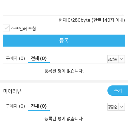
혼한 후 얻게 된 자식을 바라보는 아이러니한 심정을 그린 소설이 바
로 이 작품이다. 염상섭을 실제 모델로 했다는 소문이 돌아 발표 당시
현재
0
/280byte (한글 140자 이내)
부터 물의를 일으켰다. 여기서 주목할 것은 소설 속 M이 자기 자식일
스포일러 포함
수 없는 자식을 바라보며 ‘발가락이(라도) 닮았다’라고 합리화하는 의
식의 메커니즘이다. 실체적 진실이나 현실적 사회와 유리된 채 자기
등록
유폐에 빠진 돈키호테의 희비극이 연출되고 있는 작품이 바로 ＜발까
락이 닮엇다＞라고 할 수 있다. 이런 돈키호테적 인물이 예술지상주
구매자 (0)
전체 (0)
의와 만난 작품이 바로 ＜광화사＞(1935)다. ＜광염소나타＞와 더
불어 오스카 와일드류의 예술지상주의적 면모를 보여 준다고 평가되
등록된 평이 없습니다.
는 작품이다. 추한 외모로 인해 세상으로부터 몇십 년 간 격리되었다
가 소경 처녀를 만나 절대미를 완성하려고 했으나 실패하자 그 소녀
쓰기
마이리뷰
를 죽이고 자신조차 파멸로 치닫는 예술가의 삶을 통해 예술이나 여
성을 바라보는 김동인의 시각을 유추할 수 있다.
구매자 (0)
전체 (0)
등록된 평이 없습니다.