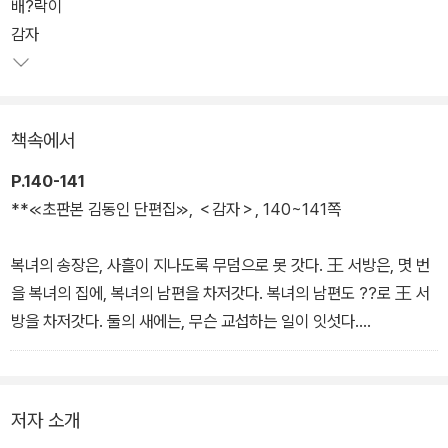
배?락이
감자
책속에서
P.140-141
**≪초판본 김동인 단편집≫, ＜감자＞, 140~141쪽
복녀의 송장은, 사흘이 지나도록 무덤으로 못 갓다. 王 서방은, 몃 번
을 복녀의 집에, 복녀의 남편을 차저갓다. 복녀의 남편도 ??로 王 서
방을 차저갓다. 둘의 새에는, 무슨 교섭하는 일이 잇섯다.
사흘이 지낫다.
밤ㅅ중에 복녀의 시톄는, 王 서방의 집에서 남편의 집으로 옴겻다.
그러고, 그 시톄 압페는 세 사람이 둘러안젓다. 한 사람은 복녀의 남편
저자 소개
한 사람은 王 서방! ? 한 사람은, 엇던 漢方醫. 王 서방은, 말업시 돈