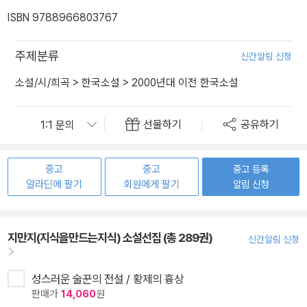
ISBN 9788966803767
주제분류
신간알림 신청
소설/시/희곡
>
한국소설
>
2000년대 이전 한국소설
선물하기
공유하기
중고
중고
중고 등록
알라딘에 팔기
회원에게 팔기
알림 신청
지만지(지식을만드는지식) 소설선집 (총 289권)
신간알림 신청
성스러운 술꾼의 전설 / 황제의 흉상
판매가
14,060
원