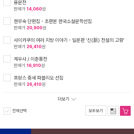
용문전
판매가
14,060
원
한무숙 단편집 - 초판본 한국소설문학선집
판매가
20,900
원
사이카쿠의 여러 지방 이야기 - 일본판 ‘신(新) 전설의 고향’
판매가
26,410
원
계우사 / 이춘풍전
판매가
16,910
원
프랑스 중세 파블리오 선집
판매가
26,410
원
더보기
전체선택
모두보기