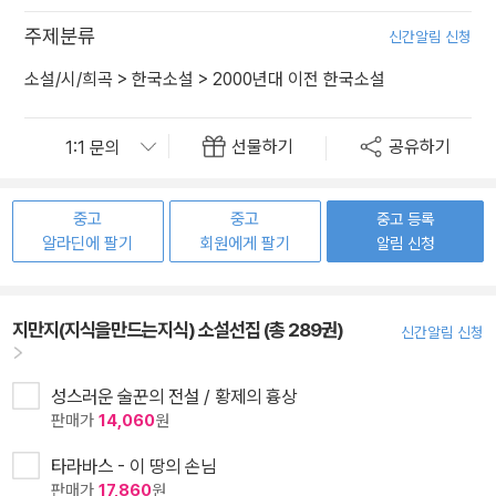
주제분류
신간알림 신청
소설/시/희곡
>
한국소설
>
2000년대 이전 한국소설
선물하기
공유하기
중고
중고
중고 등록
알라딘에 팔기
회원에게 팔기
알림 신청
지만지(지식을만드는지식) 소설선집 (총 289권)
신간알림 신청
성스러운 술꾼의 전설 / 황제의 흉상
판매가
14,060
원
타라바스 - 이 땅의 손님
판매가
17,860
원