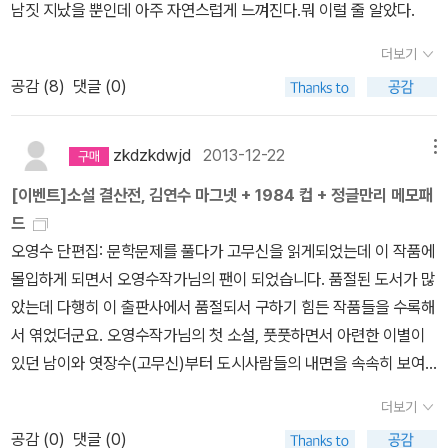
고 따진다. 당황한 엿장수는 남이의 저고리 앞섶에 부은 벌을 잡는다.
남짓 지났을 뿐인데 아주 자연스럽게 느껴진다.뭐 이럴 줄 알았다.
당황하면서도 부끄러워진 남이는 엿장수에게 호감을 갖고, 엿장수도
더보기
남이를 좋아하게 된다. 엿장수는 그 마을을 떠날 줄을 모르고, 남이를
몰래 몃보려고 한다. 그런데 어느 날, 남이의 아버지가 찾아와서 딸의
공감 (
8
)
댓글 (0)
혼인 계획을 이야기하고, 남이는 원치 않는 결혼을 위해서 떠나게 된
다. 남이는 엿장수에게 엿을 사고, 엿장수는 남이가 꽃놀이를 가는 줄
zkdzkdwjd
2013-12-22
메뉴
로 안다. 옥색 신을 신은 남이는 가고, 엿장수는 멍하니 바라본다. 이
[이벤트]소설 결산전, 김연수 마그넷 + 1984 컵 + 정글만리 메모패
글을 읽고 나면 남이가 어찌해서 고무신을 되찾은 건지 의문이 생긴
드
다. (상상은 자유!)자신의 속 마음음 제대로 표현을 하지 못해서 더 슬
오영수 단편집: 문학문제를 풀다가 고무신을 읽게되었는데 이 작품에
픈 첫사랑인 것 같다.이 작품집에는 이 <고무신> 이외에도 <머루>,
몰입하게 되면서 오영수작가님의 팬이 되었습니다. 품절된 도서가 많
< 화산댁이>, <갯마을>, <박학도>, <후일담>, <은냇골 이야기>, <
았는데 다행히 이 출판사에서 품절되서 구하기 힘든 작품들을 수록해
산딸기>, <새>의 작품이 실려있다. 초등학생이 읽을 만한 오영수의
서 엮었더군요. 오영수작가님의 첫 소설, 풋풋하면서 아련한 이별이
작품으로는 <요람기>를 추천하고, 이제 중학생이상은 <고무신>정
있던 남이와 엿장수(고무신)부터 도시사람들의 내면을 속속히 보여
도는 읽어줘야 할 것 같다.2014.1.19.(일) 이은우(초등6)
준 화산댁이... 특히 갯마을, 화산댁이, 고무신 이 세작품이 가장 기억
더보기
에 남네요. 가격이 조금 비싸지 않나 싶었지만 이제 산것에 후회는 전
공감 (
0
)
댓글 (0)
혀 없고 오히려 잘 샀다는 생각이 드네요.