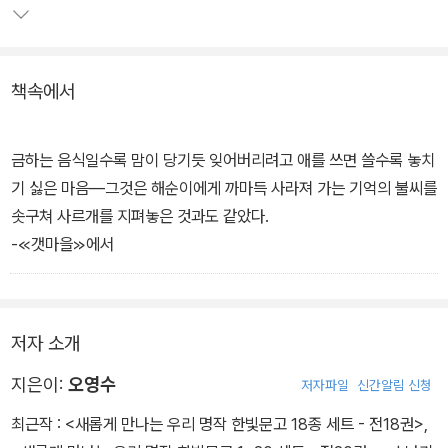
책속에서
금하는 음식일수록 맘이 당기듯 잊어버리려고 애를 쓰면 쓸수록 놓치
기 싫은 마음―그것은 해순이에게 까마득 사라져 가는 기억의 불씨를
솟구쳐 사르개를 지펴놓은 것과도 같았다.
-≪갯마을≫에서
저자 소개
지은이:
오영수
저자파일
신간알림 신청
최근작 :
<새롭게 만나는 우리 명작 한빛문고 18종 세트 - 전18권>
,