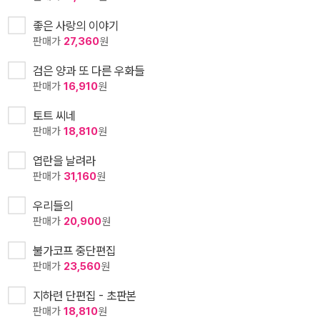
좋은 사랑의 이야기
판매가
27,360
원
검은 양과 또 다른 우화들
판매가
16,910
원
토트 씨네
판매가
18,810
원
엽란을 날려라
판매가
31,160
원
우리들의
판매가
20,900
원
불가코프 중단편집
판매가
23,560
원
지하련 단편집 - 초판본
판매가
18,810
원