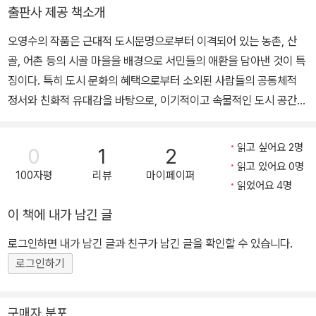
문화다≫ 편집위원을 역임했다. 2012년 ‘젊은평론가상(한국문학평
연현과 현대문학을 창간하기도 하였고, 한국문인협회 소설분과위원
출판사 제공 책소개
론가협회)’과 2024년 ‘우수논문상(한국문예 창작학회)’을 수상했으
장을 역임했으며, 1979년 간염으로 작고하였다. 한국문학가협회상,
오영수의 작품은 근대적 도시문명으로부터 이격되어 있는 농촌, 산
며, 평론집으로 『오래된 서사』, 『여백의 시학』, 『환상통을 앓다』, 『허
아세아자유문화상, 대한민국 예술원상과 문화훈장 등을 받았다. 199
골, 어촌 등의 시골 마을을 배경으로 서민들의 애환을 담아낸 것이 특
공의 지도』, 『공명하는 마음들』, 『풍경의 그림자들』 등을 출간했다.
3년 그의 문학정신을 기리기 위해 울산매일신문사에서 오영수 문학
징이다. 특히 도시 문화의 혜택으로부터 소외된 사람들의 공동체적
편저로 『동백꽃』, 『황석영』, 『이선희 소설 선집』, 『개마고원』, 『오영
상을 제정하였다.
정서와 친화적 유대감을 바탕으로, 이기적이고 속물적인 도시 공간과
수 작품집』, 『조용만 작품집』, 『구상 시선』, 『정공채 시선』, 『계용묵
생활에 대한 생래적인 거부감이 작품 면면에 아로새겨져 있다. 그리
수필선집』, 『김기진 평론선집』, 『한효 평론선집』, 『북녘 마을의 사람
하여 전통적인 전원 지향성에 대한 옹호 속에 인간의 본원적 심성에
사는 풍경』, 『폐허에서 살아남기』 등이 있으며, 연구서로 『문학으로
읽고 싶어요 2명
0
1
2
대한 탐구가 주요한 축으로 전개되고 있다. 그렇다고 해서 그의 작품
읽는 북한』과 『한반도의 평화문학을 상상하다』를 상재했다. 현재 경
읽고 있어요 0명
100자평
리뷰
마이페이퍼
이 당대의 리얼리티를 벗어나 초월적 낭만의 세계로 경도되어 있는
희대학교 후마니타스칼리지 부교수로 재직 중이다.
읽었어요 4명
것만은 아니다. 인본주의를 바탕에 깔면서 이데올로기적 대립과 분단
이 책에 내가 남긴 글
현실에 대한 극복 의지를 비롯하여 사회적 약자와 소수자에 대한 연
민과 위무를 텍스트 내부에서 표방하고 있기 때문이다. 30여 년의 창
로그인하면 내가 남긴 글과 친구가 남긴 글을 확인할 수 있습니다.
작 활동 기간을 통틀어 145편 내외의 단편소설을 발표한 작가는 그
로그인하기
문학적 특질로 온정과 선의(김동리), 긍정적 주인공(신동욱), 반문명
적 인간성의 형상화(장문평), 한과 인정적 특징(천이두), 원초적 세계
구매자 분포