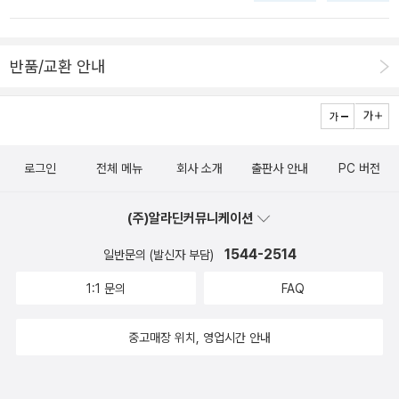
반품/교환 안내
로그인
전체 메뉴
회사 소개
출판사 안내
PC 버전
(주)알라딘커뮤니케이션
1544-2514
일반문의 (발신자 부담)
1:1 문의
FAQ
중고매장 위치, 영업시간 안내