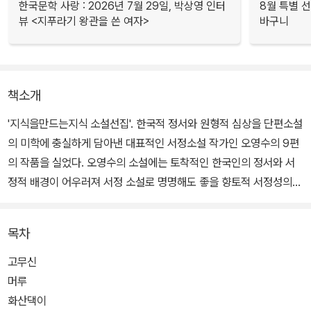
한국문학 사랑 : 2026년 7월 29일, 박상영 인터
8월 특별 선
뷰 <지푸라기 왕관을 쓴 여자>
바구니
책소개
'지식을만드는지식 소설선집'. 한국적 정서와 원형적 심상을 단편소설
의 미학에 충실하게 담아낸 대표적인 서정소설 작가인 오영수의 9편
의 작품을 실었다. 오영수의 소설에는 토착적인 한국인의 정서와 서
정적 배경이 어우러져 서정 소설로 명명해도 좋을 향토적 서정성의
작품, 도시 생활의 비루하고 삭막한 현실 속에서도 휴머니즘적 정서
를 놓치지 않는 리얼리즘의 작품, 분단 역사가 강제해온 모순의 현실
목차
을 극복하려는 인본주의적 세계 등이 드러난다.
고무신
머루
화산댁이