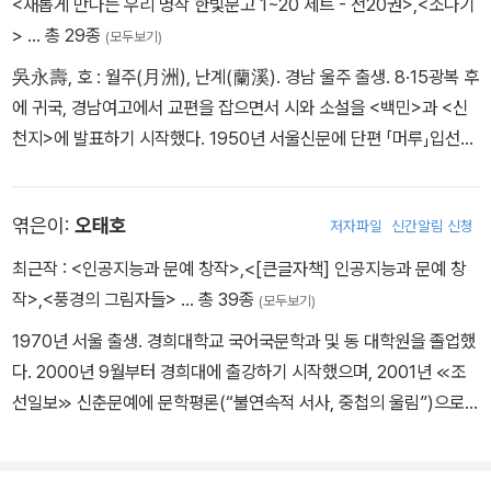
<새롭게 만나는 우리 명작 한빛문고 1~20 세트 - 전20권>
,
<소나기
>
… 총 29종
(모두보기)
吳永壽, 호 : 월주(月洲), 난계(蘭溪). 경남 울주 출생. 8·15광복 후
에 귀국, 경남여고에서 교편을 잡으면서 시와 소설을 <백민>과 <신
천지>에 발표하기 시작했다. 1950년 서울신문에 단편 「머루」입선되
면서 본격적으로 작품활동을 시작하여, 『갯마을』『메아리』등 잇달아
창작집을 간행했다. 어린이의 순진무구한 세계를 그린 『남이와 엿장
엮은이:
오태호
저자파일
신간알림 신청
수』, 『머루』(1950), 『대장간 두칠이』 등의 작품과 인정세태를 따스
하게 그리면서 현실을 고발하고 있는 『화산댁이』(1952), 『박학도』(1
최근작 :
<인공지능과 문예 창작>
,
<[큰글자책] 인공지능과 문예 창
955), 『여우』(1957), 『후조(候鳥)』(1958)등이 있다. 이러한 소설
작>
,
<풍경의 그림자들>
… 총 39종
(모두보기)
에서 그는 도시의 혼탁한 세태를 추한 것으로 보고 그것을 헹구어낼
1970년 서울 출생. 경희대학교 국어국문학과 및 동 대학원을 졸업했
수 있는 길은 오로지 때묻지 않은 인간의 아름다운 정이라고 해석하
다. 2000년 9월부터 경희대에 출강하기 시작했으며, 2001년 ≪조
고 있다. 또한 자연 혹은 고향에 대한 회귀의식을 나타내고 있는 『갯
선일보≫ 신춘문예에 문학평론(“불연속적 서사, 중첩의 울림”)으로
마을』(1953), 『메아리』(1959), 『은냇골 이야기』(1961), 『수련』(19
등단했다. 2004년 “황석영 소설의 근대성과 탈근대성 연구”로 박사
61), 『추풍령』(1967), 『망향수(望鄕愁)』(1972) 등의 작품이 있다.
학위를 받았으며, 성신여대 전임연구원과 계간 ≪시인시각≫, 웹진 ≪
주로 서민들의 소박한 삶을 그린 단편소설을 발표한 그는 1954년 조