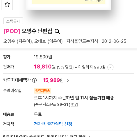
소득공제
[POD]
오영수 단편집
오영수
(지은이),
오태호
(엮은이)
지식을만드는지식
2012-06-25
정가
19,800원
18,810
판매가
원
(5% 할인) +
마일리지 990원
15,989
카드최대혜택가
원
수령예상일
양탄자배송
오후 1시까지 주문하면 밤 11시
잠들기전 배송
(중구 서소문로 89-31 )
변경
배송료
무료
전자책
전자책 출간알림 신청