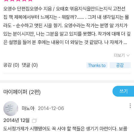
오영수 단편집오영수 지음 / 오태호 엮음지식을만드는지식 고전선
집 책 제목에서부터 느껴지는 - 뭐랄까?…… . 그저 내 생각일지는 몰
라도 - 순수하고 앳된 시골 향기. 오영수라는 작가는 분명 알 가치가
있는 분이시지만, 나는 그분을 알고 있지를 못했다. 작가에 대해 더 깊
은 설명을 들어 본 후에는 내용이 더 와닿는 것 같았다. 나 자체가 딱
딱한 도시와 현대 이야기보다도, 순수하고 풋풋한 이야기들이 더 좋
더보기
다. 이를테면 『빨간머리 앤』이나, 국내 소설 중에서는 - 사실 순수한
공감 (
0
)
댓글 (0)
이야기는 국내 소설이 가장 제일인 것 같다고나 할까? - 『소나기』 등
을 꼽을 수 없이 많고 기억해내기도 힘들 정도이다.그렇다면 책 내용
은 어떨까. 서투른 말씨로라도 이야기를 전해보려 한다.무료한 한 산
쓰기
마이페이퍼 (2편)
기슭 마을. 아이들의 거의 유일한 흥미인 것은 날마다 찾아오는 젊은
엿장수였다. 어느 날, 남이라는 소녀는 자신이 식모로 일하는 철수네
마노아
2014-12-06
메뉴
집 아이인 영이와 윤이에게 처음으로 손찌검을 한다.그 이유는 자신
이 신지도 못할 만큼 아끼던 옥색 고무신을 빨래하러 간 사이에 엿과
2014년 12월
바꿔 먹었기 때문이다.엿장수가 나타나자 남이는 고무신을 돌려 달라
도서정가제가 시행됐어도 꼭 사야 할 책들은 생기기 마련이다. 보름