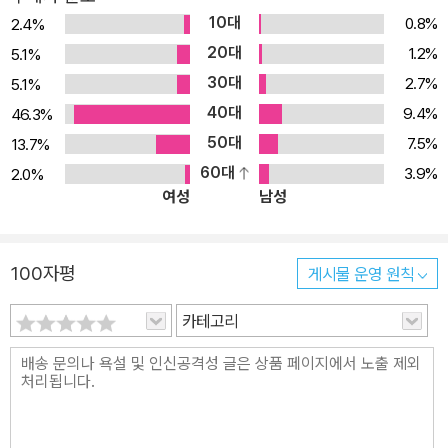
의 갈구(이현진) 등을 주목받아 왔다. 그리하여 대표적인 특징으로 향
10대
0.8%
2.4%
토성, 풍자성, 해학성 등을 토대로 한국의 전통적 정서를 복원하면서
20대
1.2%
5.1%
반근대적 원시성을 텍스트 내부에 기입하면서 동시에 낭만주의적 풍
30대
2.7%
5.1%
경과 인간주의적 현실을 형상화하는 데에 천착해온 작가라는 평가를
40대
받고 있다.
9.4%
46.3%
50대
7.5%
13.7%
60대
3.9%
2.0%
여성
남성
100자평
게시물 운영 원칙
카테고리