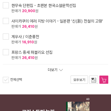
한무숙 단편집 - 초판본 한국소설문학선집
판매가
20,900
원
사이카쿠의 여러 지방 이야기 - 일본판 ‘신(新) 전설의 고향’
판매가
26,410
원
계우사 / 이춘풍전
판매가
16,910
원
프랑스 중세 파블리오 선집
판매가
26,410
원
더보기
전체선택
모두보기