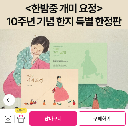
지의 만류에도 불구하고, 서양 소설들에 깊이 빠져들어 소설가가 되
었던 것이다. 서 주사는 아들의 글을 읽고 나서 자신의 삶을 돌아보게
되고, 아들에 대한 깊은 사랑이 ‘화산같이 폭발’하는 것을 느낀다. 이
소설은 아버지의 시선을 통해서 아들을 바라보고 있다는 점에서 낯설
게하기에 성공하고 있을 뿐 아니라 아들이 자신의 신념을 꺾지 않고,
검열되는 소설을 쓰고 있다는 점에서 현실에 굴하지 않는 지식인의
모습을 견지하고 있다. 이것은 KAPF의 해체 이후에도 자신의 신념
을 버리지 않은 송영의 내면 풍경일 것이다. 이런 내면 풍경은 ＜‘솜
틀거리’에서 나온 소식＞에서도 드러난다. 이 소설은 야학에서 공부
하던 학생이 떠난 선생님에게 쓴 편지다. 선생님이 떠난 뒤에 야학은
흐지부지되어 버리고, 아이들은 저마다 생계를 위해서 공장에 취직하
거나 남의 집 식모가 되거나 기생이 되는 과정을 밟게 됐다. 또 폐병쟁
뒤로가
기
이 순이는 돈 오백 원에 만주로 팔려가 아버지에게 장작 가게를 열어
주기도 한다. 이런 상황에서도 이 작품이 애상적이거나 패배적이지
보관함담기
선물하기
않은 것은 야학을 그만두고 떠났던 선생님이 삼 개월 후에는 돌아오
장바구니
구매하기
선물하기
기 때문이다. 야학 선생님은 잠깐 볼 일이 있어서 시골로 내려갔다거