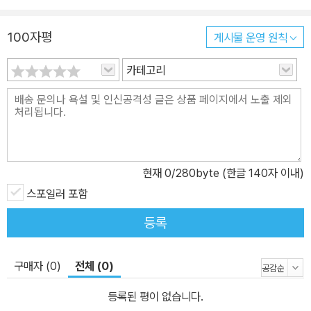
절을 당한다. 일자리를 찾아 노동판에 들어온 승오의 모습은 무작정
동경으로 건너와 노동판을 전전했던 송영의 삶을 투영하고 있다. 그
100자평
게시물 운영 원칙
가 일자리를 찾게 되는 가장 큰 이유는 단순히 밥을 벌어먹으려는 것
카테고리
이다. 그렇지만 그는 왜소한 체구로 인해 노동판에서도 여러 번 거절
을 당한 뒤에 일가 형의 추천으로 한국인 시다오야가다(소두목)를 찾
아가 어렵게 일자리를 구하게 된다. 서툰 솜씨로 하루 종일 일을 하고
돌아와 잠자리에 들게 된 그는 성적인 본능을 해결하려는 다른 노동
자의 손길을 느끼고 밖으로 피신하게 된다. 그는 자신이 왜 여기에 있
는지 곰곰이 생각하게 되고, 노동자들의 무리를 바라보면서 자신도
현재
0
/280byte (한글 140자 이내)
그들 중 하나가 된 것을 깨닫게 된다. ＜석공 조합대표＞의 박창호는
스포일러 포함
평양에 있는 석공들의 대표로 선출되어 내일이면 서울에서 열리는 노
등록
동자 대회에 참석할 예정이다. 창호는 이 대회에 참석하여 연설하고
있는 자신을 그려보면서 승리의 희열에 빠지기도 하지만, 이런 사실
구매자 (0)
전체 (0)
을 알게 된 ‘양돼지 같은 주인 영감’은 창호의 서울행을 극구 만류한
다. 주인은 창호가 출근을 하지 않고 서울에 가게 되면, 그의 아내와
등록된 평이 없습니다.
아버지가 일자리를 잃고 굶어 죽을 것이라고 위협을 한다. 그의 서울