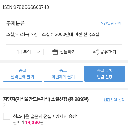
ISBN 9788966803743
주제분류
신간알림 신청
소설/시/희곡
>
한국소설
>
2000년대 이전 한국소설
선물하기
공유하기
중고
중고
중고 등록
알라딘에 팔기
회원에게 팔기
알림 신청
지만지(지식을만드는지식) 소설선집 (총 289권)
신간알림 신청
성스러운 술꾼의 전설 / 황제의 흉상
판매가
14,060
원