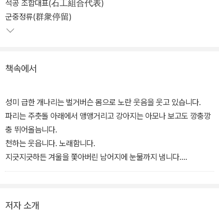
석공 조합대표(石工組合代表)
군중정류(群衆停留)
책속에서
성미 급한 개나리는 벌거버슨 몸으로 노란 웃음을 웃고 있습니다.
파리는 주춧돌 아래에서 앵앵거리고 강아지는 아모나 보고도 깡충깡
충 뛰어올늠니다.
천하는 웃읍니다. 노래함니다.
지긋지긋하든 겨울을 쫓아버린 남어지에 눈물까지 냄니다.
인제는 선생님도 치웁지만은 않으실 터이지요.
하여간 봄이라 봄기운에 싸혀만은 게시겠지요.
무엇보다도 건강입니다. 승리입니다. 겨울에게 지시지 않으신 거룩한
저자 소개
선생님의 마음은 종달새와 꾀꼬리와 왼 봄을 노래하는 만물의 마음과