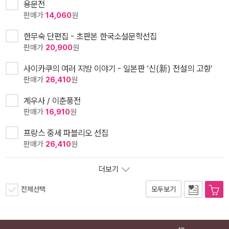
용문전
판매가
14,060
원
한무숙 단편집 - 초판본 한국소설문학선집
판매가
20,900
원
사이카쿠의 여러 지방 이야기 - 일본판 ‘신(新) 전설의 고향’
판매가
26,410
원
계우사 / 이춘풍전
판매가
16,910
원
프랑스 중세 파블리오 선집
판매가
26,410
원
더보기
전체선택
모두보기