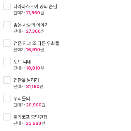
타라바스 - 이 땅의 손님
판매가
17,860
원
좋은 사랑의 이야기
판매가
27,360
원
검은 양과 또 다른 우화들
판매가
16,910
원
토트 씨네
판매가
18,810
원
엽란을 날려라
판매가
31,160
원
우리들의
판매가
20,900
원
불가코프 중단편집
판매가
23,560
원