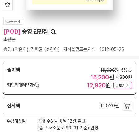
소득공제
[POD]
송영 단편집
초판본
송영
(지은이),
김학균
(옮긴이)
지식을만드는지식
2012-05-25
종이책
16,000
원,
5%
15,200
원
+ 800원
12,920
원
카드최대혜택가
더보기
전자책
11,520
원
수령예상일
택배 주문시 8월 12일 출고
(중구 서소문로 89-31 기준)
변경