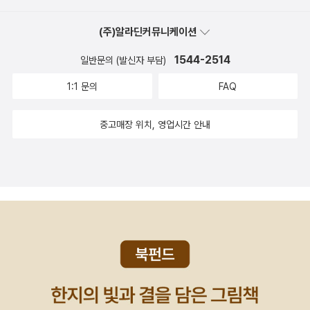
사꾼이 도둑이 될 수밖에 없는 아이러니한 현실을 꼬집고 있는 것이
(주)알라딘커뮤니케이션
다. 순호는 아무리 열심히 농사를 지어도 빚더미에서 벗어날 수 없는
자신의 신세를 생각하며, 자신이 그런 처지에 놓인 이유가 이 동네의
1544-2514
일반문의 (발신자 부담)
지주인 ‘쉰둥개’ 김 농감 때문이라고 생각한다. 순호는 곗날이 돌아와
1:1 문의
FAQ
김 농감에게 터무니없이 이자가 붙은 빚을 독촉받다가 결국은 저당
잡힌 집문서를 넘길 것을 종용받는다. 순호는 소작인 조합의 동무가
중고매장 위치, 영업시간 안내
소작인들이 단결하면 근심을 없앨 수 있다고 주장하던 말을 생각하
고, 김 농감이 가지고 있던 빚 문서들을 가지고 달아나 불살라 버린다.
＜아버지＞는 아들이 써놓은 미발표 원고를 찾아서 가족들의 생계를
이어가는 서 주사의 이야기다. 서 주사의 아들 만식이는 압수 잘 되는
소설을 쓰다가 감옥에 간 상태이고, 가족들은 며느리가 삯바느질해서
버는 돈으로 근근이 살아가고 있다. 서 주사는 아들의 원고를 찾다가
아들이 어린 시절 아버지의 삶을 그려놓은 글을 읽게 된다. 아들은 어
린 시절 술을 절제하지 못하고 주색잡기에 놀아나는 아버지를 기억하
고 있었고, 언제나 아들에게 엄하고 무섭게 대하면서 한 번도 따뜻하
게 안아주지 않았던 것에 대해 깊은 원망을 하고 있었다. 아들은 아버