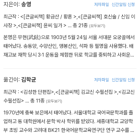
같이 어울녀지시여서 게시겟지요. 그보다도 더 더 확실하게 깃버하시
지은이:
송영
저자파일
신간알림 신청
고 더 명낭한 자신을 가지고 게시겟지요.
최근작 :
<[큰글씨책] 황금산 / 황혼 >
,
<[큰글씨책] 호신술 / 신임 이
-＜‘솜틀거리’에서 나온 소식(消息)＞ 중에서
사장 >
,
<[큰글씨책] 윤씨 일가 >
… 총 21종
(모두보기)
본명은 무현(武鉉)으로 1903년 5월 24일 서울 서대문 오궁골에서
태어났다. 송동양, 수양산인, 앵봉산인, 석파 등 필명을 사용했다. 배
재고보 재학 당시 3·1 운동을 체험한 뒤로 학교를 중퇴하고 사회운동
에 투신했다. 1922년 이적효, 이호, 최승일, 김영팔 등과 프롤레타리
아 문예 단체인 염군사를 조직했으며 기관지 ≪염군≫을 기획했다. 1
옮긴이:
김학균
저자파일
신간알림 신청
923년 무렵 일본으로 건너가 노동자 생활을 하면서 경험의 폭을 넓
히고 귀국했다. 1925년 7월 ≪개벽≫ 현상 공모에 ＜늘어가는 무리
최근작 :
<김성한 단편집>
,
<[큰글씨책] 김교신 수필선집 >
,
<김교신
＞가 당선하면서 등단했다. 이후 1935년까지 조선프롤레타리아예술
수필선집>
… 총 11종
(모두보기)
동맹(KAPF)에 참여, 아동 문예 운동과 연극 운동, 소설 창작에 힘썼
1970년에 충북 보은에서 태어났다. 서울대학교 국어국문학과를 졸
다. 카프가 해산한 뒤 1937년에는 동양극장 문예부원으로 활동하며
업하고 동 대학원에서 문학 박사 학위를 받았다. 세종대학교 교양학
대중극 대본을 창작했다. 해방 이후 월북해 1946년 작가동맹상무위
부 초빙 교수와 고려대 BK21 한국어문학교육연구단 연구 교수를 지
원을 시작으로 조선연극인동맹위원장, 2∼4기 최고인민회의 대의원,
냈다. 현재는 서울시립대 교육연구 객원교수로 근무하면서 학생들의