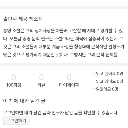
영화 촬영소 소장 등 요직을 거쳤다. 대표작으로는 소설 ＜용광로＞,
글쓰기를 돕고 있다. ＜김승옥 소설에 나타난 화자의 성격 연구＞, ＜
＜석공조합대표＞ 등과 희곡 ＜호신술＞, ＜황금산＞, ＜역사＞, ＜
염상섭 소설의 추리소설적 성격 연구＞, ＜≪사랑과 죄≫에 나타난
백두산은 어디서나 보인다＞ 등이 있다. 정신 질환을 앓다가 1978
출판사 제공 책소개
연애의 성립 과정＞ 등 염상섭의 소설에 대한 다수의 논문을 발표했
년, 76세를 일기로 사망했다고 알려져 있다.
송영 소설은 그의 정치사상을 아울러 고찰할 때 제대로 평가할 수 있
고, ＜염상섭 소설의 추리소설적 성격 연구＞ 외에 한국 근대 소설에
다. 오늘날 송영 문학 연구는 소설보다는 희곡에 집중되어 있는데, 그
나타난 질병의 양상을 다각도로 연구한 논문들도 여럿 있다. ≪염상
것은 그의 소설들이 대부분 계급 사상을 형상화해 문학적인 완성도가
섭 소설 다시 읽기≫를 냈다.
낮은 것으로 평가되기 때문일 것이다. 그렇지만 그의 문학 전체를 일
관되게 흐르고 있는 계급주의 경향들은 일제 강점기라는 당대의 현실
과 연결해 이해하지 않으면 안 된다. 당시의 사회주의 운동은 계급 해
읽고 싶어요 0명
0
0
0
방뿐 아니라 민족해방운동과 밀접한 관련이 있었기 때문에 당시의 계
읽고 있어요 0명
100자평
리뷰
마이페이퍼
급문학은 민족 문학의 차원에서 평가되어야 한다. ＜느러가는(늘어
읽었어요 0명
가는) 무리＞에서 주인공 이승오는 엉덩이가 다 드러나는 찢어진 바
이 책에 내가 남긴 글
지에 계절에 맞지 않는 남루한 차림을 한 채로 일자리를 얻기 위해 전
전한다. 승오는 동경으로 건너온 뒤 3개월에 가까운 시간 동안 다양
로그인하면 내가 남긴 글과 친구가 남긴 글을 확인할 수 있습니다.
한 직업을 전전하며 일자리를 찾으려 애쓰지만, 식민지 피지배인이라
로그인하기
는 것과 학교 졸업장이 없다는 것, 그리고 몸이 허약하다는 이유로 거