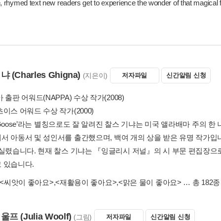
, rhymed text new readers get to experience the wonder of that magical fi
기냐
(Charles Ghigna)
(지은이)
저자파일
신간알림 신청
 출판 어워드(NAPPA) 수상 작가(2008)
이스 어워드 수상 작가(2000)
er Goose’라는 별칭으로도 잘 알려진 찰스 기냐는 미국 앨라배마 주의 
서 아동서 및 성인서를 출간했으며, 백여 개의 상을 받은 유명 작가입니다
 실렸습니다. 현재 찰스 기냐는 『잉글리시 저널』의 시 부문 편집장으
 있습니다.
<씨앗이 좋아요>
,
<재활용이 좋아요>
,
<맑은 물이 좋아요>
… 총 182종
 울프
(Julia Woolf)
(그림)
저자파일
신간알림 신청