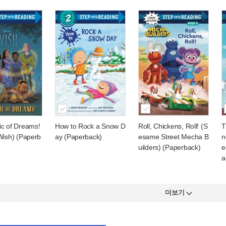
c of Dreams!
How to Rock a Snow D
Roll, Chickens, Roll! (S
T
Wish) (Paperb
ay (Paperback)
esame Street Mecha B
n
uilders) (Paperback)
e
a
더보기