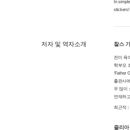
In simple
stickers!
저자 및 역자소개
찰스 
전미 육아
학부모 초
‘Fath
출판사에
우 많이
연재하고
최근작 :
줄리아