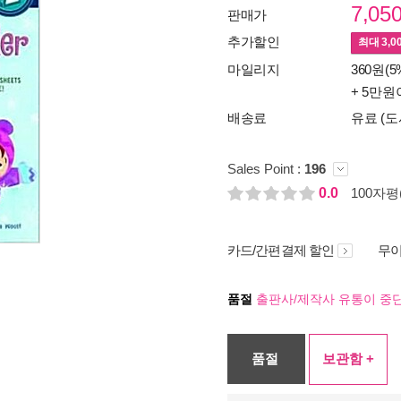
7,05
판매가
추가할인
최대
3,0
마일리지
360원(5
+ 5만원
배송료
유료 (도
Sales Point :
196
0.0
100자평(
카드/간편결제 할인
무이
품절
출판사/제작사 유통이 중단
품절
보관함 +