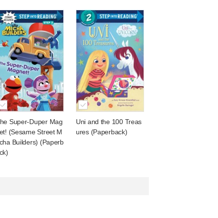
he Super-Duper Mag
Uni and the 100 Treas
et! (Sesame Street M
ures (Paperback)
cha Builders) (Paperb
ck)