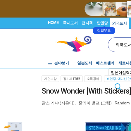
HOME
국내도서
전자책
만권당
외국도서
첫달무료
외국도
분야보기
일본도서
베스트셀러
새로나
일본어입력
지연보상
정가제 FREE
소득공제
바인딩, 에디션 
Snow Wonder [With Stickers
찰스 기냐
(지은이),
줄리아 울프
(그림)
Random 