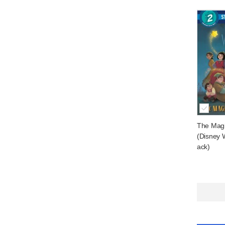
The Magi
(Disney 
ack)