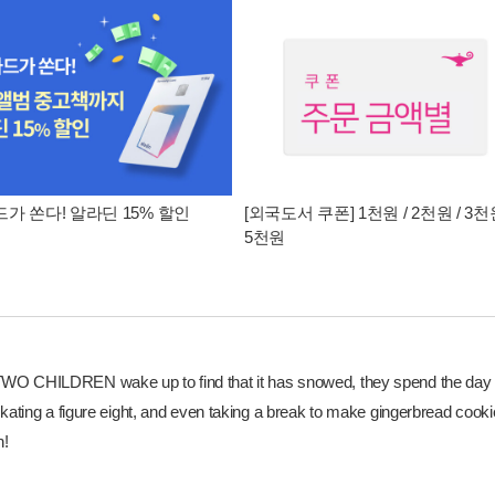
가 쏜다! 알라딘 15% 할인
[외국도서 쿠폰] 1천원 / 2천원 / 3천원
5천원
 CHILDREN wake up to find that it has snowed, they spend the day r
kating a figure eight, and even taking a break to make gingerbread cookie
n!