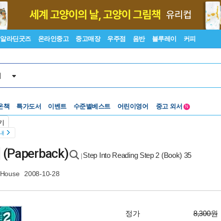
알라딘굿즈
온라인중고
중고매장
우주점
음반
블루레이
커피
서
수준별베스트
중고 외서
온책
특가도서
이벤트
어린이영어
Lexile®
5백원부터
N
수준별베스트
중고 외서
기
안내
] (Paperback)
Step Into Reading Step 2 (Book) 35
|
House
2008-10-28
정가
8,300원