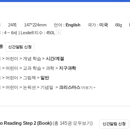
본
24쪽
147*224mm
언어 :
English
국가 :
미국
68g
4 ~ 6세 | Lexile®지수 : 450L
류
신간알림 신청
서
>
어린이
>
개념 학습
>
시간/계절
서
>
어린이
>
교과 학습
>
과학
>
지구과학
서
>
어린이
>
그림책
>
일반
서
>
어린이
>
논픽션
>
기념일
>
크리스마스
더보기
to Reading Step 2 (Book)
(총 145권 모두보기)
신간알림 신청