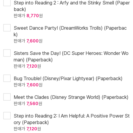
Step into Reading 2 : Arfy and the Stinky Smell (Paper
back)
판매가
8,770
원
Sweet Dance Party! (DreamWorks Trolls) (Paperbac
k)
판매가
7,600
원
Sisters Save the Day! (DC Super Heroes: Wonder Wo
man) (Paperback)
판매가
7,120
원
Bug Trouble! (Disney/Pixar Lightyear) (Paperback)
판매가
7,600
원
Meet the Clades (Disney Strange World) (Paperback)
판매가
7,560
원
Step into Reading 2: I Am Helpful: A Positive Power St
ory (Paperback)
판매가
7,120
원