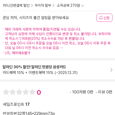
카드/간편결제 할인
무이자 할부
소득공제 270원
관심 저자, 시리즈의 출간 알림을 받아보세요
신청
해외 거래처 사정에 의하여 품절/지연될 수도 있습니다.
고객님의 요청에 의해 수입이 진행되므로 변경 및 취소 불가합니다. 부득이하
게 취소시 1,168원(20%) 취소수수료 차감 후 환불됩니다.
단, 오늘 00시~06시 주문을 오늘 06시 이전 취소, 오늘 06시 이후 주문 후
다음 날 06시 이전 취소시 수수료 없음
US, 해외배송불가
알라딘 30% 할인! 알라딘 만권당 삼성카드
카드혜택 15% + 이벤트혜택 15% (~2025.12.31)
0
100자평 0편
리뷰 0편
세일즈포인트
17
반양장본
32쪽
145*229mm
73g