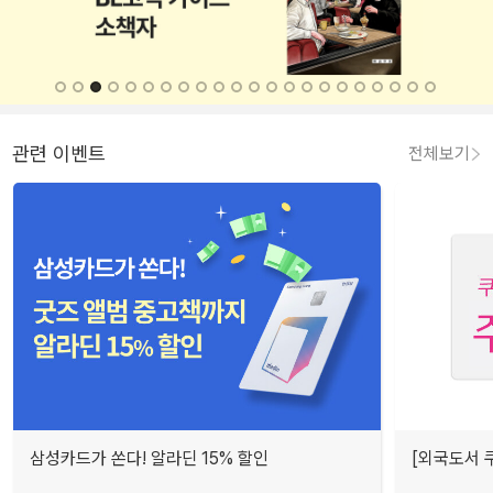
관련 이벤트
전체보기
삼성카드가 쏜다! 알라딘 15% 할인
[외국도서 쿠