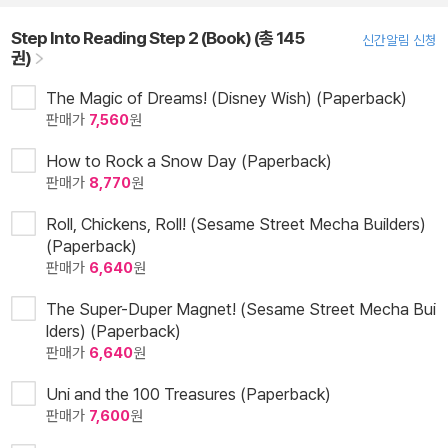
Step Into Reading Step 2 (Book) (총 145
신간알림 신청
권)
The Magic of Dreams! (Disney Wish) (Paperback)
판매가
7,560
원
How to Rock a Snow Day (Paperback)
판매가
8,770
원
Roll, Chickens, Roll! (Sesame Street Mecha Builders)
(Paperback)
판매가
6,640
원
The Super-Duper Magnet! (Sesame Street Mecha Bui
lders) (Paperback)
판매가
6,640
원
Uni and the 100 Treasures (Paperback)
판매가
7,600
원