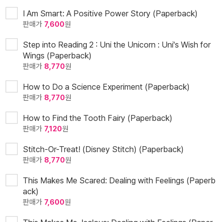
I Am Smart: A Positive Power Story (Paperback)
판매가
7,600
원
Step into Reading 2 : Uni the Unicorn : Uni's Wish for
Wings (Paperback)
판매가
8,770
원
How to Do a Science Experiment (Paperback)
판매가
8,770
원
How to Find the Tooth Fairy (Paperback)
판매가
7,120
원
Stitch-Or-Treat! (Disney Stitch) (Paperback)
판매가
8,770
원
This Makes Me Scared: Dealing with Feelings (Paperb
ack)
판매가
7,600
원