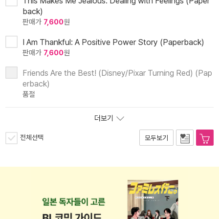
This Makes Me Jealous: Dealing with Feelings (Paper
back)
판매가
7,600
원
I Am Thankful: A Positive Power Story (Paperback)
판매가
7,600
원
Friends Are the Best! (Disney/Pixar Turning Red) (Pap
erback)
품절
더보기
전체선택
모두보기