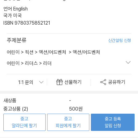
언어 English
국가 미국
ISBN 9780375852121
주제분류
신간알림 신청
어린이
>
픽션
>
액션/어드벤처
>
액션/어드벤처
어린이
>
리더스
>
리더
선물하기
공유하기
새상품
-
중고상품 (2)
500원
중고
중고
중고 등록
알라딘에 팔기
회원에게 팔기
알림 신청