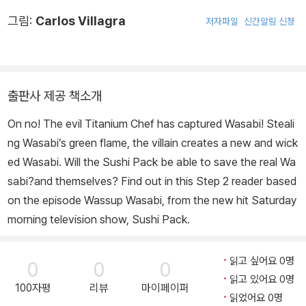
그림:
Carlos Villagra
저자파일
신간알림 신청
출판사 제공 책소개
On no! The evil Titanium Chef has captured Wasabi! Steali
ng Wasabi’s green flame, the villain creates a new and wick
ed Wasabi. Will the Sushi Pack be able to save the real Wa
sabi?and themselves? Find out in this Step 2 reader based
on the episode
Wassup Wasabi,
from the new hit Saturday
morning television show,
Sushi Pack
.
읽고 싶어요 0명
0
0
0
읽고 있어요 0명
100자평
리뷰
마이페이퍼
읽었어요 0명