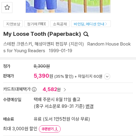
지연보상
정가제 FREE
소득공제
바인딩, 에디션 안내
My Loose Tooth (Paperback)
스테판 크렌스키
,
해성이앤피 편집부
(지은이)
Random House Book
s for Young Readers
1999-01-19
정가
8,300원
5,390
판매가
원
(35% 할인) +
마일리지 60원
4,582
카드최대혜택가
원
수령예상일
택배 주문시 8월 11일 출고
(중구 서소문로 89-31 기준)
변경
배송료
유료 (도서 1만5천원 이상 무료)
최대 3,000원 할인
쿠폰받기