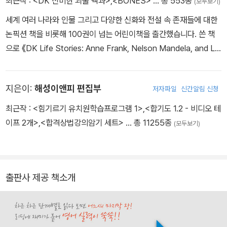
최근작 :
<DK 신비한 괴물 백과>
,
<BONES>
… 총 553종
(모두보기)
세계 여러 나라와 인물 그리고 다양한 신화와 전설 속 존재들에 대한
논픽션 책을 비롯해 100권이 넘는 어린이책을 출간했습니다. 쓴 책
으로 《DK Life Stories: Anne Frank, Nelson Mandela, and Le
onardo da Vinci》와 《DK Biography: Barack Obama》 등이 있
습니다.
지은이:
해성이앤피 편집부
저자파일
신간알림 신청
최근작 :
<힘기르기 유치원학습프로그램 1>
,
<합기도 1.2 - 비디오 테
이프 2개>
,
<합격상법강의암기 세트>
… 총 11255종
(모두보기)
출판사 제공 책소개