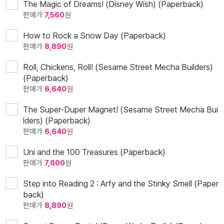
The Magic of Dreams! (Disney Wish) (Paperback)
판매가
7,560
원
How to Rock a Snow Day (Paperback)
판매가
8,890
원
Roll, Chickens, Roll! (Sesame Street Mecha Builders)
(Paperback)
판매가
6,640
원
The Super-Duper Magnet! (Sesame Street Mecha Bui
lders) (Paperback)
판매가
6,640
원
Uni and the 100 Treasures (Paperback)
판매가
7,600
원
Step into Reading 2 : Arfy and the Stinky Smell (Paper
back)
판매가
8,890
원