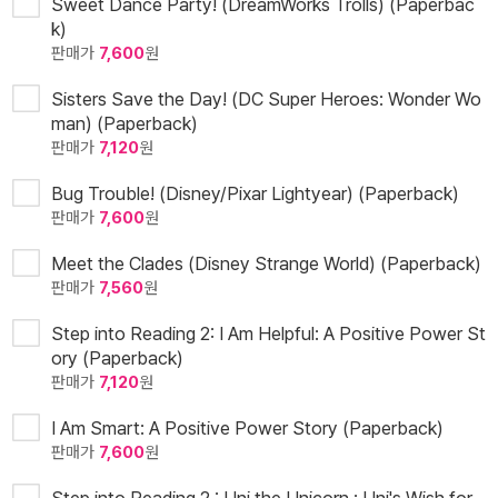
Sweet Dance Party! (DreamWorks Trolls) (Paperbac
k)
판매가
7,600
원
Sisters Save the Day! (DC Super Heroes: Wonder Wo
man) (Paperback)
판매가
7,120
원
Bug Trouble! (Disney/Pixar Lightyear) (Paperback)
판매가
7,600
원
Meet the Clades (Disney Strange World) (Paperback)
판매가
7,560
원
Step into Reading 2: I Am Helpful: A Positive Power St
ory (Paperback)
판매가
7,120
원
I Am Smart: A Positive Power Story (Paperback)
판매가
7,600
원