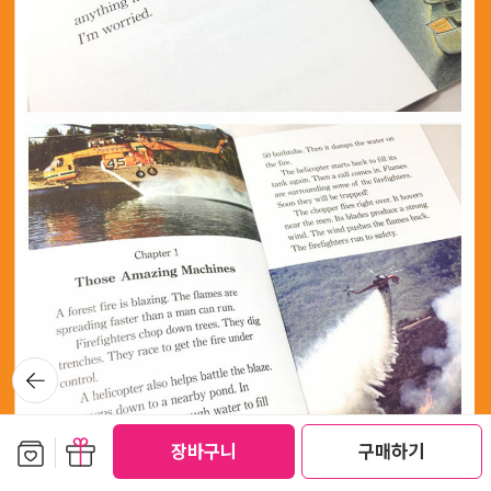
뒤로가
기
보관함담기
선물하기
장바구니
구매하기