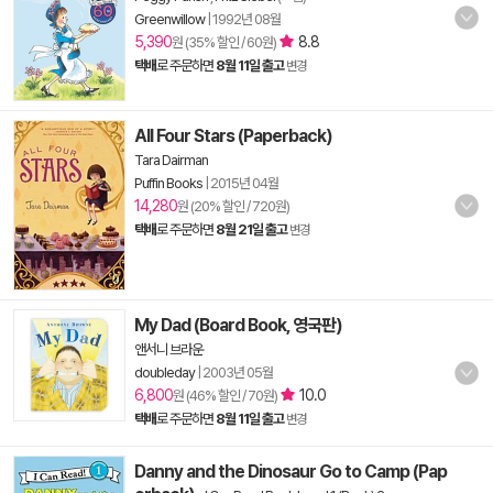
Greenwillow
|
1992년 08월
5,390
8.8
원 (35% 할인 / 60원)
택배
로 주문하면
8월 11일 출고
변경
All Four Stars (Paperback)
Tara Dairman
Puffin Books
|
2015년 04월
14,280
원 (20% 할인 / 720원)
택배
로 주문하면
8월 21일 출고
변경
My Dad (Board Book, 영국판)
앤서니 브라운
doubleday
|
2003년 05월
6,800
10.0
원 (46% 할인 / 70원)
택배
로 주문하면
8월 11일 출고
변경
Danny and the Dinosaur Go to Camp (Pap