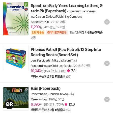
Spectrum Early Years Learning Letters, G
rade Pk (Paperback)
-
Spectrum Early Years
Inc. Carson-Dellosa Publishing Company
Spectrum Pub
|
2011년 01월
11,200
원 (20% 할인 / 560원)
내일 (월) 아침 7시
출근전 배송
양탄자배송
썬데이 EXPRESS
변경
Phonics Patrol! (Paw Patrol): 12 Step Into
Reading Books (Boxed Set)
Jennifer Liberts
,
Mike Jackson
(그림)
Random House Childrens Books
|
2015년 07월
19,040
7.3
원 (15% 할인 / 960원)
택배
로 주문하면
8월 11일 출고
변경
Rain (Paperback)
Robert Kalan
,
Donald Crews
(그림)
Greenwillow
|
1991년 04월
6,690
10.0
원 (35% 할인 / 70원)
택배
로 주문하면
8월 11일 출고
변경