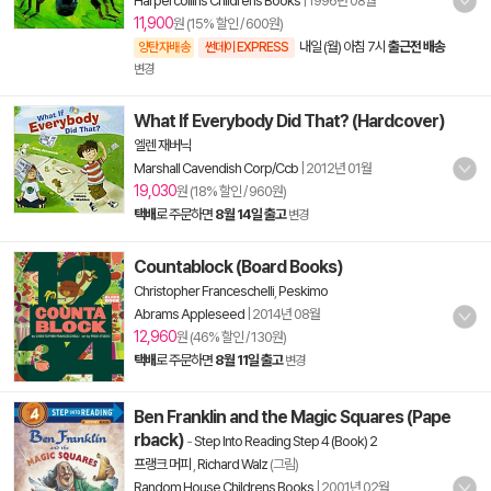
Harpercollins Childrens Books
|
1996년 08월
11,900
원 (15% 할인 / 600원)
내일 (월) 아침 7시
출근전 배송
양탄자배송
썬데이 EXPRESS
변경
What If Everybody Did That? (Hardcover)
엘렌 재버닉
Marshall Cavendish Corp/Ccb
|
2012년 01월
19,030
원 (18% 할인 / 960원)
택배
로 주문하면
8월 14일 출고
변경
Countablock (Board Books)
Christopher Franceschelli
,
Peskimo
Abrams Appleseed
|
2014년 08월
12,960
원 (46% 할인 / 130원)
택배
로 주문하면
8월 11일 출고
변경
Ben Franklin and the Magic Squares (Pape
rback)
-
Step Into Reading Step 4 (Book) 2
프랭크 머피
,
Richard Walz
(그림)
Random House Childrens Books
|
2001년 02월