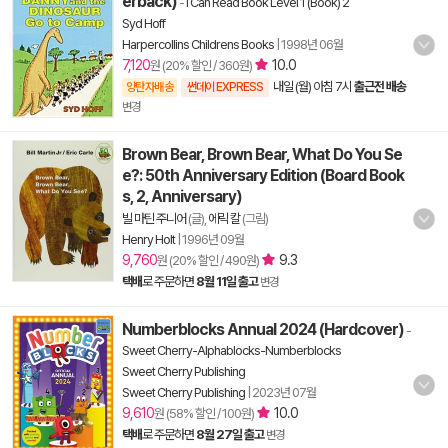
erback)
-
I Can Read Book Level 1 (Book) 2
Syd Hoff
Harpercollins Childrens Books
|
1998년 06월
7,120
10.0
원 (20% 할인 / 360원)
내일 (월) 아침 7시
출근전 배송
양탄자배송
썬데이 EXPRESS
변경
Brown Bear, Brown Bear, What Do You Se
e?: 50th Anniversary Edition (Board Book
s, 2, Anniversary)
빌 마틴 주니어
(글),
에릭 칼
(그림)
Henry Holt
|
1996년 09월
9,760
9.3
원 (20% 할인 / 490원)
택배
로 주문하면
8월 11일 출고
변경
Numberblocks Annual 2024 (Hardcover)
-
Sweet Cherry-Alphablocks-Numberblocks
Sweet Cherry Publishing
Sweet Cherry Publishing
|
2023년 07월
9,610
10.0
원 (58% 할인 / 100원)
택배
로 주문하면
8월 27일 출고
변경