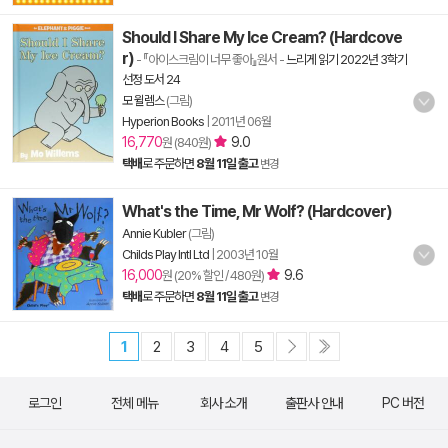
Should I Share My Ice Cream? (Hardcove
r)
- 『아이스크림이 너무 좋아』원서
-
느리게 읽기 2022년 3학기
선정 도서 24
모 윌렘스
(그림)
Hyperion Books
|
2011년 06월
16,770
9.0
원 (840원)
택배
로 주문하면
8월 11일 출고
변경
What's the Time, Mr Wolf? (Hardcover)
Annie Kubler
(그림)
Childs Play Intl Ltd
|
2003년 10월
16,000
9.6
원 (20% 할인 / 480원)
택배
로 주문하면
8월 11일 출고
변경
1
2
3
4
5
로그인
전체 메뉴
회사 소개
출판사 안내
PC 버전