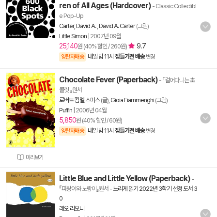
ren of All Ages (Hardcover)
- Classic Collectibl
e Pop-Up
Carter, David A.
,
David A. Carter
(그림)
Little Simon
|
2007년 09월
25,140
9.7
원 (40% 할인 / 260원)
내일 밤 11시
잠들기전 배송
양탄자배송
변경
Chocolate Fever (Paperback)
- 『걸어다니는 초
콜릿 』원서
로버트 킴멜 스미스
(글),
Gioia Fiammenghi
(그림)
Puffin
|
2006년 04월
5,850
원 (40% 할인 / 60원)
내일 밤 11시
잠들기전 배송
양탄자배송
변경
미리보기
Little Blue and Little Yellow (Paperback)
-
『파랑이와 노랑이』원서
-
느리게 읽기 2022년 3학기 선정 도서 3
0
레오 리오니