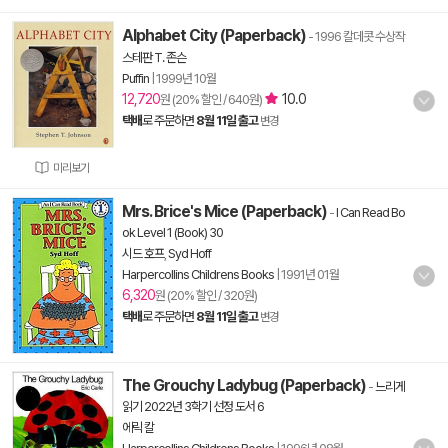
Alphabet City (Paperback)
- 1996 칼데콧 수상작
스테판 T. 존슨
Puffin
|
1999년 10월
12,720
10.0
원 (20% 할인 / 640원)
택배
로 주문하면
8월 11일 출고
변경
미리보기
Mrs. Brice's Mice (Paperback)
-
I Can Read Bo
ok Level 1 (Book) 30
시드 호프
,
Syd Hoff
Harpercollins Childrens Books
|
1991년 01월
6,320
원 (20% 할인 / 320원)
택배
로 주문하면
8월 11일 출고
변경
The Grouchy Ladybug (Paperback)
-
느리게
읽기 2022년 3학기 선정 도서 6
에릭 칼