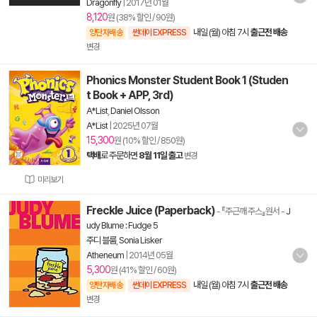
Dragonfly
|
2017년 01월
8,120
원 (38% 할인 / 90원)
내일 (월) 아침 7시
출근전 배송
양탄자배송
썬데이 EXPRESS
변경
Phonics Monster Student Book 1 (Studen
t Book + APP, 3rd)
A*List
,
Daniel Olsson
A*List
|
2025년 07월
15,300
원 (10% 할인 / 850원)
택배
로 주문하면
8월 11일 출고
변경
미리보기
Freckle Juice (Paperback)
- 『주근깨 주스』원서
-
J
udy Blume : Fudge 5
주디 블룸
,
Sonia Lisker
Atheneum
|
2014년 05월
5,300
원 (41% 할인 / 60원)
내일 (월) 아침 7시
출근전 배송
양탄자배송
썬데이 EXPRESS
변경