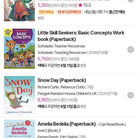
5,390
10.0
원 (35% 할인 / 60원)
내일 (월) 아침 7시
출근전 배송
양탄자배송
썬데이 EXPRESS
변경
Little Skill Seekers: Basic Concepts Work
book (Paperback)
Scholastic Teacher Resources
Scholastic Teaching Resources
|
2018년 06월
6,750
원 (10% 할인 / 340원)
택배
로 주문하면
8월 11일 출고
변경
Snow Day (Paperback)
Richard Curtis
,
Rebecca Cobb
(그림)
Penguin Random House Children's UK
|
2020년 11월
8,360
원 (45% 할인 / 90원)
택배
로 주문하면
8월 11일 출고
변경
Amelia Bedelia (Paperback)
-
I Can Read Book L
evel 2 (Book) 2
Peggy Parish
,
Fritz Siebel
(그림)