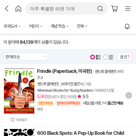
외국도서
어린이
개념 학습
전체
이 분야에
84,139
개의 상품이 있습니다.
옵션
1
Frindle (Paperback, 미국판)
-
앤드류 클레멘츠 시리
즈 2
앤드루 클레먼츠
,
브라이언 셀즈닉
(그림)
Atheneum Books for Young Readers
|
1998년 02월
5,900
9.5
원 (45% 할인 / 60원)
내일 (월) 아침 7시
출근전 배송
양탄자배송
썬데이 EXPRESS
변경
미리보기
600 Black Spots: A Pop-Up Book for Child