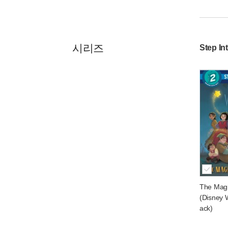
시리즈
Step In
The Magi
(Disney 
ack)