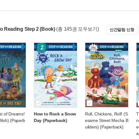
to Reading Step 2 (Book)
(총 145권 모두보기)
신간알림 신청
c of Dreams!
How to Rock a Snow
Roll, Chickens, Roll! (S
T
Wish) (Paperb
Day (Paperback)
esame Street Mecha B
n
uilders) (Paperback)
e
a