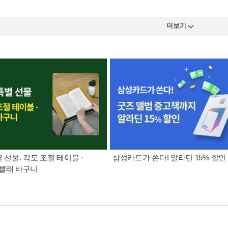
더보기
별 선물. 각도 조절 테이블 ·
삼성카드가 쏜다! 알라딘 15% 할인
빨래 바구니