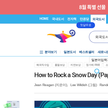
HOME
국내도서
전자책
만권당
외국도서
첫달무료
외국도
분야보기
일본도서
베스트셀러
새로나
일본어입력
해외직수입
품절보상
지연보상
정가제 FREE
How to Rock a Snow Day (Pa
Jean Reagan
(지은이),
Lee Wildish
(그림)
Rando