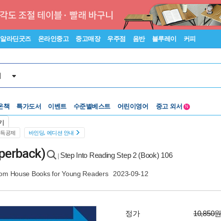
알라딘굿즈
온라인중고
중고매장
우주점
음반
블루레이
커피
서
온책
특가도서
이벤트
수준별베스트
어린이영어
중고 외서
N
Lexile®
5백원부터
기
수준별베스트
중고 외서
소득공제
바인딩, 에디션 안내
perback)
Step Into Reading Step 2 (Book) 106
|
m House Books for Young Readers
2023-09-12
정가
10,850