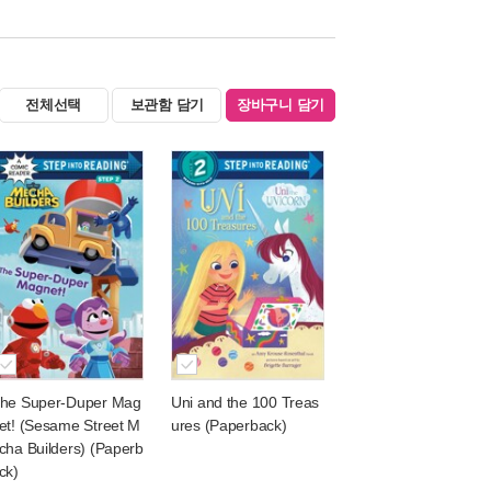
전체선택
보관함 담기
장바구니 담기
he Super-Duper Mag
Uni and the 100 Treas
et! (Sesame Street M
ures (Paperback)
cha Builders) (Paperb
ck)