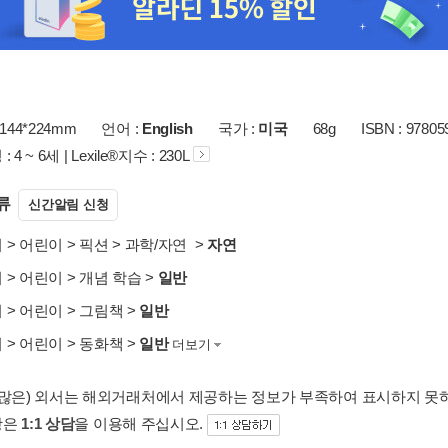
144*224mm
언어 :
English
국가 :
미국
68g
ISBN : 97805
4 ~ 6세 | Lexile®지수 : 230L
류
신간알림 신청
서
>
어린이
>
픽션
>
과학/자연
>
자연
서
>
어린이
>
개념 학습
>
일반
서
>
어린이
>
그림책
>
일반
서
>
어린이
>
동화책
>
일반
더보기
 많은) 외서는 해외거래처에서 제공하는 정보가 부족하여 표시하지 못
항은
1:1 상담
을 이용해 주십시오.