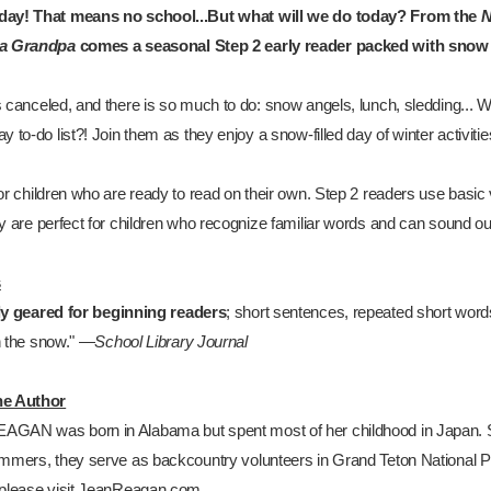
day! That means no school...But what will we do today? From the
N
 a Grandpa
comes a seasonal Step 2 early reader packed with snow
 canceled, and there is so much to do: snow angels, lunch, sledding... Wil
y to-do list?! Join them as they enjoy a snow-filled day of winter activiti
or children who are ready to read on their own. Step 2 readers use basic
ey are perfect for children who recognize familiar words and can sound o
s
ly geared for beginning readers
; short sentences, repeated short words,
n the snow." —
School Library Journal
he Author
GAN was born in Alabama but spent most of her childhood in Japan. Sh
ummers, they serve as backcountry volunteers in Grand Teton National 
 please visit JeanReagan.com.