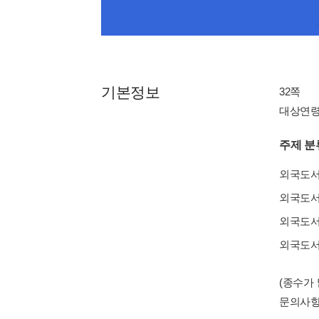
기본정보
32쪽
대상연령 : 
주제 분
외국도
외국도
외국도
외국도
(종수가
문의사