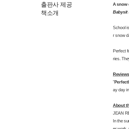
출판사 제공
A snow 
책소개
Babysit
School is
r snow da
Perfect f
ries. Th
Review
"
Perfect
ay day i
About t
JEAN REA
In the s
er work,